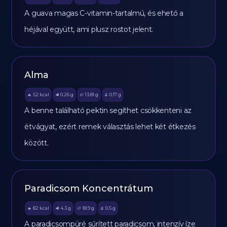
A guava magas C-vitamin-tartalmú, és ehető a
héjával együtt, ami plusz rostot jelent.
Alma
52
kcal
0.26
g
13.81
g
0.17
g
🔥
🥩
🥔
🫒
A benne található pektin segíthet csökkenteni az
étvágyat, ezért remek választás lehet két étkezés
között.
Paradicsom Koncentrátum
82
kcal
4.3
g
18.9
g
0.5
g
🔥
🥩
🥔
🫒
A paradicsompüré sűrített paradicsom, intenzív íze