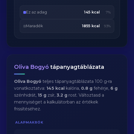
Ez az adag
145 kcal
7%
Maradék
1855 kcal
93%
Oliva Bogyó
tápanyagtáblázata
Oliva Bogyó
teljes tápanyagtáblázata 100 g-ra
vonatkoztatva:
145 kcal
kalória,
0.8 g
fehérje,
6 g
szénhidrát,
15 g
zsír,
3.2 g
rost. Változtasd a
mennyiséget a kalkulátorban az értékek
frissítéséhez.
ALAPMAKRÓK