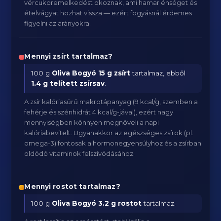
vércukoremelkedést okoznak, ami hamar éhséget és
ételvágyat hozhat vissza — ezért fogyásnál érdemes
figyelni az arányokra.
Mennyi zsírt tartalmaz?
100 g
Oliva Bogyó
15 g zsírt
tartalmaz, ebből
1.4 g telített zsírsav
.
A zsír kalóriasűrű makrotápanyag (9 kcal/g, szemben a
fehérje és szénhidrát 4 kcal/g-jával), ezért nagy
mennyiségben könnyen megnöveli a napi
kalóriabevitelt. Ugyanakkor az egészséges zsírok (pl.
omega-3) fontosak a hormonegyensúlyhoz és a zsírban
oldódó vitaminok felszívódásához.
Mennyi rostot tartalmaz?
100 g
Oliva Bogyó
3.2 g rostot
tartalmaz.