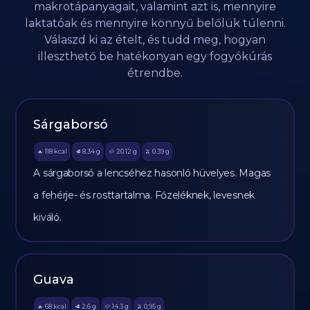
makrotápanyagait, valamint azt is, mennyire
laktatóak és mennyire könnyű belőlük túlenni.
Válaszd ki az ételt, és tudd meg, hogyan
illeszthető be hatékonyan egy fogyókúrás
étrendbe.
Sárgaborsó
118
kcal
8.34
g
20.12
g
0.39
g
🔥
🥩
🥔
🫒
A sárgaborsó a lencséhez hasonló hüvelyes. Magas
a fehérje- és rosttartalma. Főzeléknek, levesnek
kiváló.
Guava
68
kcal
2.6
g
14.3
g
0.95
g
🔥
🥩
🥔
🫒