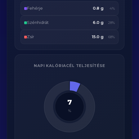
Fehérje
0.8 g
4%
Szénhidrát
6.0 g
28%
Zsír
15.0 g
68%
NAPI KALÓRIACÉL TELJESÍTÉSE
7
%