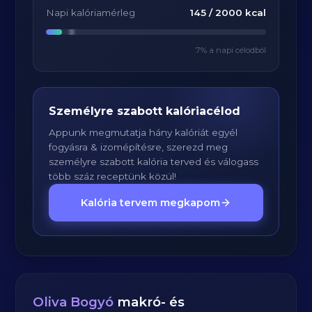
Napi kalóriamérleg
145
/
2000
kcal
7
% a napi célodból
Személyre szabott kalóriacélod
Appunk megmutatja hány kalóriát egyél
fogyásra & izomépítésre, szerezd meg
személyre szabott kalória terved és válogass
több száz receptünk közül!
Kalória tervem megkapom
Oliva Bogyó
makró- és