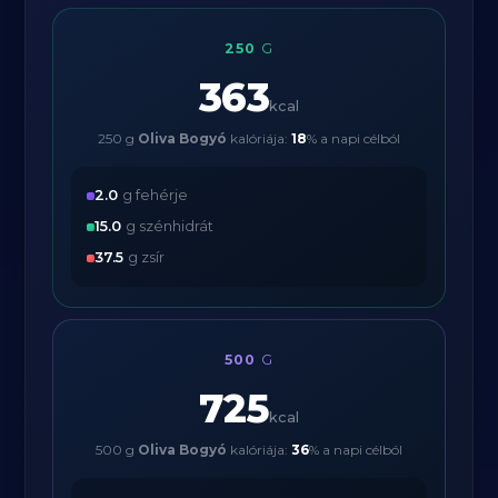
250
G
363
kcal
250 g
Oliva Bogyó
kalóriája:
18
% a napi célból
2.0
g fehérje
15.0
g szénhidrát
37.5
g zsír
500
G
725
kcal
500 g
Oliva Bogyó
kalóriája:
36
% a napi célból