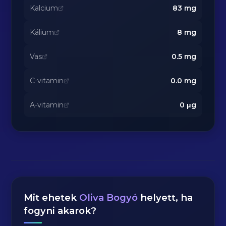
Kalcium
83
mg
Kálium
8
mg
Vas
0.5
mg
C-vitamin
0.0
mg
A-vitamin
0
μg
Mit ehetek
Oliva Bogyó
helyett, ha
fogyni akarok?