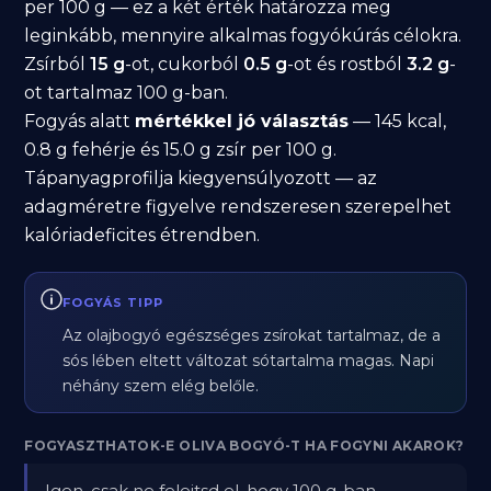
per 100 g — ez a két érték határozza meg
leginkább, mennyire alkalmas fogyókúrás célokra.
Zsírból
15 g
-ot, cukorból
0.5 g
-ot és rostból
3.2 g
-
ot tartalmaz 100 g-ban.
Fogyás alatt
mértékkel jó választás
— 145 kcal,
0.8 g fehérje és 15.0 g zsír per 100 g.
Tápanyagprofilja kiegyensúlyozott — az
adagméretre figyelve rendszeresen szerepelhet
kalóriadeficites étrendben.
FOGYÁS TIPP
Az olajbogyó egészséges zsírokat tartalmaz, de a
sós lében eltett változat sótartalma magas. Napi
néhány szem elég belőle.
FOGYASZTHATOK-E OLIVA BOGYÓ-T HA FOGYNI AKAROK?
Igen, csak ne felejtsd el, hogy 100 g-ban