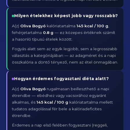
Milyen ételekhez képest jobb vagy rosszabb?
A(z)
Oliva Bogyó
kalóriatartalma
145 kcal / 100 g
,
fehérjetartalma
0.8 g
— ez közepes értéknek számít
a hasonló típusú ételek között.
Fogyás alatt sem az egyik legjobb, sem a legrosszabb
választás a kategóriájában — az adagméret és a napi
összkalória a döntő tényező, nem az étel önmagában.
Hogyan érdemes fogyasztani diéta alatt?
A(z)
Oliva Bogyó
rugalmasan beilleszthető a napi
étrendbe — ebédhez vagy vacsorához egyaránt
alkalmas, és
145 kcal / 100 g
kalóriatartalma mellett
tudatos adagolással fér bele a kalóriadeficites
étrendbe.
Érdemes a nap első felében fogyasztani (reggeli,