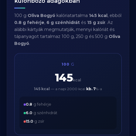
különböző adagokban
100 g
Oliva Bogyó
kalóriatartalma
145 kcal
, ebből
0.8 g fehérje
,
6 g szénhidrát
és
15 g zsír
. Az
alábbi kártyák megmutatják, mennyi kalóriát és
tápanyagot tartalmaz 100 g, 250 g és 500 g
Oliva
Bogyó
.
100
G
145
kcal
145 kcal
— a napi 2000 kcal
kb.
7
%-a
0.8
g fehérje
6.0
g szénhidrát
15.0
g zsír