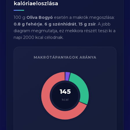
kalóriaeloszlása
100 g
Oliva Bogyó
esetén a makrók megoszlása:
0.8 g fehérje
,
6 g szénhidrát
,
15 g zsír
. A jobb
diagram megmutatja, ez mekkora részét teszi ki a
napi 2000 kcal célodnak.
MAKRÓTÁPANYAGOK ARÁNYA
145
kcal