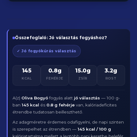
Összefoglaló: Jó választás fogyáshoz?
✓ Jó fogyókúrás választás
145
0.8g
15.0g
3.2g
KCAL
FEHÉRJE
ZSÍR
ROST
A(z)
Oliva Bogyó
fogyás alatt
jó választás
— 100 g-
ban
145 kcal
és
0.8 g fehérje
van, kalóriadeficites
étrendbe tudatosan beilleszthető.
Az adagméretre érdemes odafigyelni, de napi szinten
is szerepelhet az étrendben —
145 kcal / 100 g
kalóriatartalma mellett a legtöbb napi keretbe belefér.