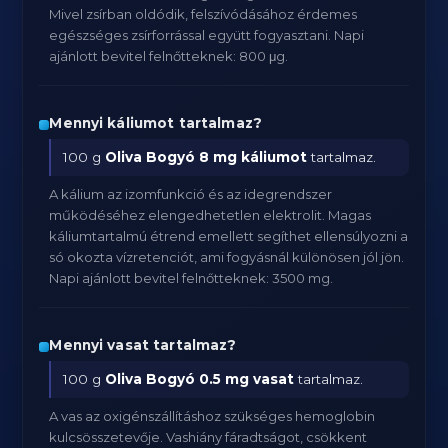
Mivel zsírban oldódik, felszívódásához érdemes
egészséges zsírforrással együtt fogyasztani. Napi
ajánlott bevitel felnőtteknek: 800 μg.
Mennyi káliumot tartalmaz?
100 g
Oliva Bogyó
8 mg káliumot
tartalmaz.
A kálium az izomfunkció és az idegrendszer
működéséhez elengedhetetlen elektrolit. Magas
káliumtartalmú étrend emellett segíthet ellensúlyozni a
só okozta vízretenciót, ami fogyásnál különösen jól jön.
Napi ajánlott bevitel felnőtteknek: 3500 mg.
Mennyi vasat tartalmaz?
100 g
Oliva Bogyó
0.5 mg vasat
tartalmaz.
A vas az oxigénszállításhoz szükséges hemoglobin
kulcsösszetevője. Vashiány fáradtságot, csökkent