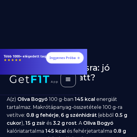
Étrendek, receptek és edzéstervek
Ingyenes Próba →
★★★★★
Oliva Bogyó fogyásra: jó
választás diéta alatt?
GetFIT App
Írta -
March 19, 2026
A(z)
Oliva Bogyó
100 g-ban
145 kcal
energiát
tartalmaz. Makrótápanyag-összetétele 100 g-ra
vetítve:
0.8 g fehérje
,
6 g szénhidrát
(ebből
0.5 g
cukor
),
15 g zsír
és
3.2 g rost
. A
Oliva Bogyó
kalóriatartalma
145 kcal
és fehérjetartalma
0.8 g