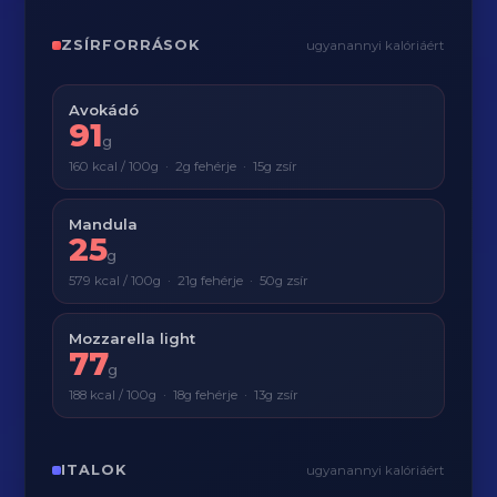
ZSÍRFORRÁSOK
ugyanannyi kalóriáért
Avokádó
91
g
160 kcal / 100g · 2g fehérje · 15g zsír
Mandula
25
g
579 kcal / 100g · 21g fehérje · 50g zsír
Mozzarella light
77
g
188 kcal / 100g · 18g fehérje · 13g zsír
ITALOK
ugyanannyi kalóriáért