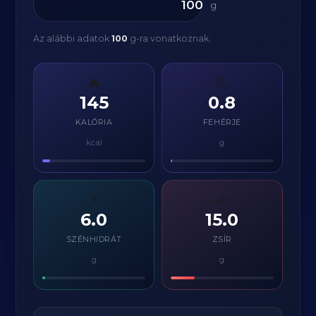
g
Az alábbi adatok
100
g-ra vonatkoznak.
🔥
💪
145
0.8
KALÓRIA
FEHÉRJE
kcal
g
⚡
🧈
6.0
15.0
SZÉNHIDRÁT
ZSÍR
g
g