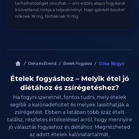
terhelhetőséget okozhat — ami edzés alapú fogyásnál
közvetlenül rontja a teljesítményt. Napi ajánlott bevitel:
nőknek 18 mg, férfiaknak 10 mg.
Oliva Bogyó
Diéta és Étrend
Ételek Fogyásra
Ételek fogyáshoz – Melyik étel jó
diétához és zsírégetéshez?
Ha fogyni szeretnél, fontos tudni, mely ételek
segítik a kalóriadeficitet és melyek lassíthatják a
zsírégetést. Ebben a listában több száz ételt
találsz, részletes értékeléssel arról, hogy mennyire
jó választás fogyáshoz és diétához. Megnézheted
az adott ételek kalóriatartalmát,