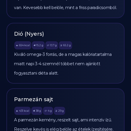
van. Kevesebb kell belőle, mint a friss paradicsomból.
Dió (Nyers)
654
kcal
15.2
g
13.7
g
65.2
g
🔥
🥩
🥔
🫒
Kiváló omega-3 forrás, de a magas kalóriatartalma
miatt napi 3-4 szemnél többet nem ajánlott
fogyasztani diéta alatt.
Parmezán sajt
431
kcal
38
g
4
g
29
g
🔥
🥩
🥔
🫒
A parmezán kemény, reszelt sajt, ami intenzív ízű.
Reszelve kevés is elég belőle az ételek ízesítésére.