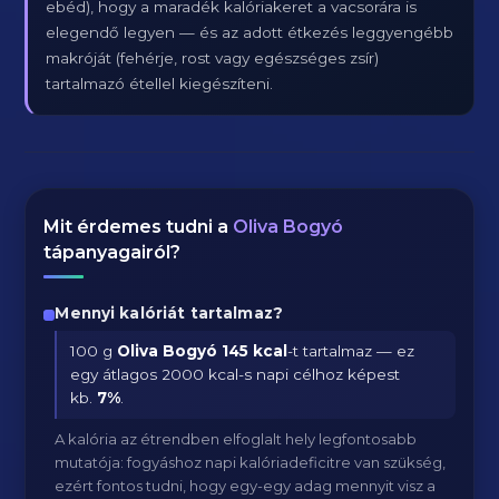
ebéd), hogy a maradék kalóriakeret a vacsorára is
elegendő legyen — és az adott étkezés leggyengébb
makróját (fehérje, rost vagy egészséges zsír)
tartalmazó étellel kiegészíteni.
Mit érdemes tudni a
Oliva Bogyó
tápanyagairól?
Mennyi kalóriát tartalmaz?
100 g
Oliva Bogyó
145 kcal
-t tartalmaz — ez
egy átlagos 2000 kcal-s napi célhoz képest
kb.
7
%
.
A kalória az étrendben elfoglalt hely legfontosabb
mutatója: fogyáshoz napi kalóriadeficitre van szükség,
ezért fontos tudni, hogy egy-egy adag mennyit visz a