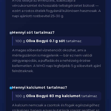
A rost lassítja az emésztést, stabilizálja a
vércukorszintet és hosszabb teltségérzetet biztosít —
ezért a rostos ételek fogyásnál különösen hasznosak. A
napi ajánlott rostbevitel 25–30 g.
Mennyi sót tartalmaz?
100 g
Oliva Bogyó
0.1 g sót
tartalmaz.
A magas sóbevitel vízretenciót okozhat, ami a
mérlegszámon is megjelenik — bár ez nem valódi
zsírgyarapodás, a puffadás és a nehézség érzése
kellemetlen. A WHO napi legfeljebb 5 g sóbevitelt ajánl
felnőtteknek.
Mennyi kalciumot tartalmaz?
100 g
Oliva Bogyó
83 mg kalciumot
tartalmaz.
A kalcium nemcsak a csontok és fogak egészségéhez
szükséges, hanem egyes kutatások szerint segíthet az