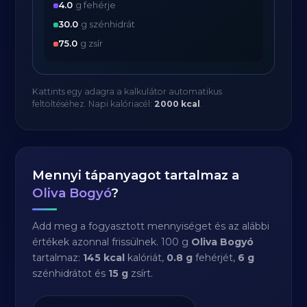
4.0
g fehérje
30.0
g szénhidrát
75.0
g zsír
Kattints egy adagra a kalkulátor automatikus
feltöltéséhez. Napi kalóriacél:
2000 kcal
.
Mennyi tápanyagot tartalmaz a
Oliva Bogyó
?
Add meg a fogyasztott mennyiséget és az alábbi
értékek azonnal frissülnek. 100 g
Oliva Bogyó
tartalmaz:
145 kcal
kalóriát,
0.8 g
fehérjét,
6 g
szénhidrátot és
15 g
zsírt.