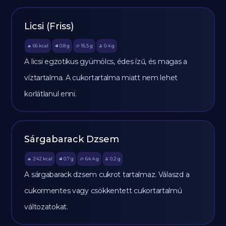
Licsi (Friss)
66
kcal
0.8
g
16.5
g
0.4
g
🔥
🥩
🥔
🫒
A licsi egzotikus gyümölcs, édes ízű, és magas a
víztartalma. A cukortartalma miatt nem lehet
korlátlanul enni.
Sárgabarack Dzsem
242
kcal
0.7
g
64.4
g
0.2
g
🔥
🥩
🥔
🫒
A sárgabarack dzsem cukrot tartalmaz. Válaszd a
cukormentes vagy csökkentett cukortartalmú
változatokat.