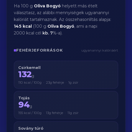
Ha 100 g
Oliva Bogyó
helyett más ételt
választasz, az alábbi mennyiségek ugyanannyi
kalóriát tartalmaznak. Az összehasonlítás alapja:
145 kcal
(100 g
Oliva Bogyó
, ami a napi
2000 kcal cél
kb.
7
%-a).
FEHÉRJEFORRÁSOK
ugyanannyi kalóriáért
Csirkemell
132
g
110 kcal / 100g · 23g fehérje · 1g zsír
Tojás
94
g
155 kcal / 100g · 13g fehérje · 11g zsír
Sovány túró