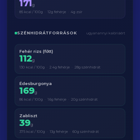
171
g
85 kcal / 100g · 12g fehérje · 4g zsír
SZÉNHIDRÁTFORRÁSOK
ugyanannyi kalóriáért
Fehér rizs (főtt)
112
g
130 kcal / 100g · 2.4g fehérje · 28g szénhidrát
Édesburgonya
169
g
86 kcal / 100g · 1.6g fehérje · 20g szénhidrát
Zabliszt
39
g
375 kcal / 100g · 13g fehérje · 60g szénhidrát