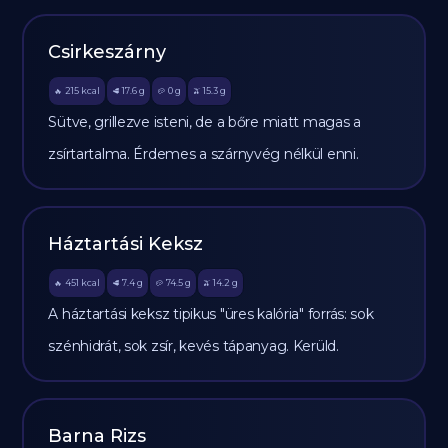
Csirkeszárny
215
kcal
17.6
g
0
g
15.3
g
🔥
🥩
🥔
🫒
Sütve, grillezve isteni, de a bőre miatt magas a
zsírtartalma. Érdemes a szárnyvég nélkül enni.
Háztartási Keksz
451
kcal
7.4
g
74.5
g
14.2
g
🔥
🥩
🥔
🫒
A háztartási keksz tipikus "üres kalória" forrás: sok
szénhidrát, sok zsír, kevés tápanyag. Kerüld.
Barna Rizs