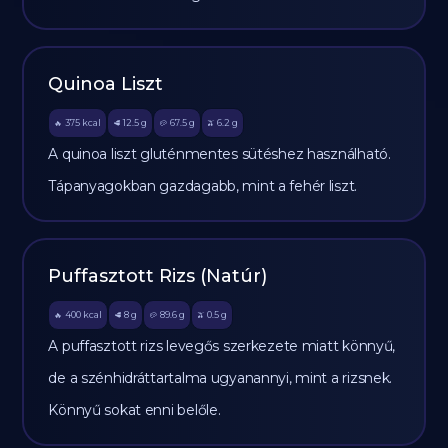
Quinoa Liszt
375
kcal
12.5
g
67.5
g
6.2
g
🔥
🥩
🥔
🫒
A quinoa liszt gluténmentes sütéshez használható.
Tápanyagokban gazdagabb, mint a fehér liszt.
Puffasztott Rizs (Natúr)
400
kcal
8
g
89.6
g
0.5
g
🔥
🥩
🥔
🫒
A puffasztott rizs levegős szerkezete miatt könnyű,
de a szénhidráttartalma ugyanannyi, mint a rizsnek.
Könnyű sokat enni belőle.