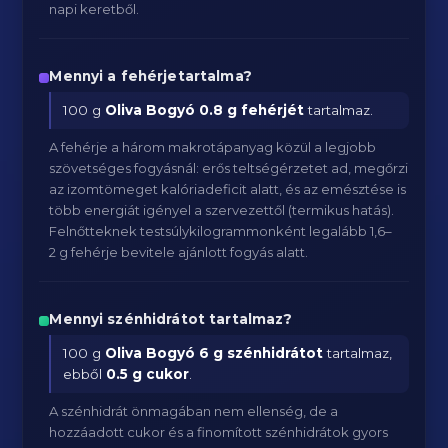
napi keretből.
Mennyi a fehérjetartalma?
100 g
Oliva Bogyó
0.8 g fehérjét
tartalmaz.
A fehérje a három makrotápanyag közül a legjobb
szövetséges fogyásnál: erős teltségérzetet ad, megőrzi
az izomtömeget kalóriadeficit alatt, és az emésztése is
több energiát igényel a szervezettől (termikus hatás).
Felnőtteknek testsúlykilogrammonként legalább 1,6–
2 g fehérje bevitele ajánlott fogyás alatt.
Mennyi szénhidrátot tartalmaz?
100 g
Oliva Bogyó
6 g szénhidrátot
tartalmaz,
ebből
0.5 g cukor
.
A szénhidrát önmagában nem ellenség, de a
hozzáadott cukor és a finomított szénhidrátok gyors