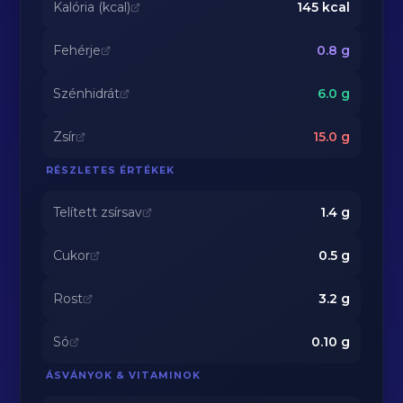
Kalória (kcal)
145
kcal
Fehérje
0.8
g
Szénhidrát
6.0
g
Zsír
15.0
g
RÉSZLETES ÉRTÉKEK
Telített zsírsav
1.4
g
Cukor
0.5
g
Rost
3.2
g
Só
0.10
g
ÁSVÁNYOK & VITAMINOK