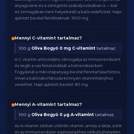
anyagcsere és a zsírégetés szabályozásában is — bár
ez önmagában nem helyettesíti a kalóriadeficitet. Napi
ajánlott bevitel felnőtteknek: 1000 mg.
Mennyi C-vitamint tartalmaz?
100 g
Oliva Bogyó
0 mg C-vitamint
tartalmaz.
A C-vitamin antioxidáns, támogatja az immunrendszert
és segíti a vas felszívódását a bélrendszerben.
Fogyásnál a mikrotápanyag-bevitel fenntartása fontos,
mivel a kalóriakorlátozás könnyen vitaminhiányhoz
vezethet. Napi ajánlott bevitel: 80 mg.
Mennyi A-vitamint tartalmaz?
100 g
Oliva Bogyó
0 μg A-vitamint
tartalmaz.
Az A-vitamin zsírban oldódó vitamin, amely a látás, a bőr
és az immunrendszer egészségéhez nélkülözhetetlen.