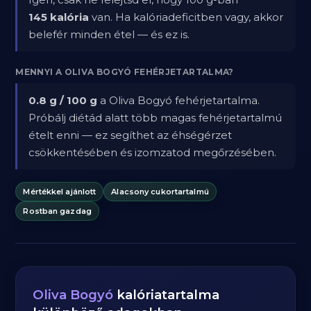
145 kalória
van. Ha kalóriadeficitben vagy, akkor
belefér minden étel — és ez is.
MENNYI A OLIVA BOGYÓ FEHÉRJETARTALMA?
0.8 g / 100 g
a Oliva Bogyó fehérjetartalma.
Próbálj diétád alatt több magas fehérjetartalmú
ételt enni — ez segíthet az éhségérzet
csökkentésében és izomzatod megőrzésében.
Mértékkel ajánlott
Alacsony cukortartalmú
Rostban gazdag
Oliva Bogyó
kalóriatartalma