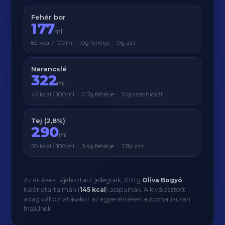
Fehér bor
177
ml
82 kcal / 100ml · 0g fehérje · 0g zsír
Narancslé
322
ml
45 kcal / 100ml · 0.7g fehérje · 10g szénhidrát
Tej (2,8%)
290
ml
50 kcal / 100ml · 3.4g fehérje · 2.8g zsír
Az értékek tájékoztató jellegűek, 100 g
Oliva Bogyó
kalóriatartalmán (
145 kcal
) alapulnak. A kiválasztott
adag változtatásakor az egyenértékek automatikusan
frissülnek.