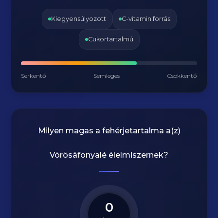
Kiegyensúlyozott
C-vitamin forrás
Cukortartalmú
Serkentő
Semleges
Csökkentő
Milyen magas a fehérjetartalma a(z)
Vörösáfonyalé
élelmiszernek?
0