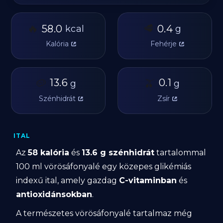
🔥
🥩
58.0
0.4
kcal
g
Kalória
Fehérje
🥔
13.6
🫒
0.1
g
g
Szénhidrát
Zsír
ITAL
Az
58 kalória
és
13.6 g szénhidrát
tartalommal
100 ml vörösáfonyalé egy közepes glikémiás
indexű ital, amely gazdag
C-vitaminban
és
antioxidánsokban
.
A természetes vörösáfonyalé tartalmaz még