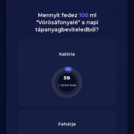
Mennyit fedez
100
ml
"
Vörösáfonyalé
" a napi
tápanyagbeviteledből?
Kalória
58
/
2000
kcal
Fehérje