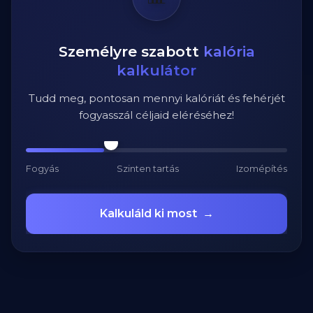
Személyre szabott
kalória
kalkulátor
Tudd meg, pontosan mennyi kalóriát és fehérjét
fogyasszál céljaid eléréséhez!
Fogyás
Szinten tartás
Izomépítés
Kalkuláld ki most
→