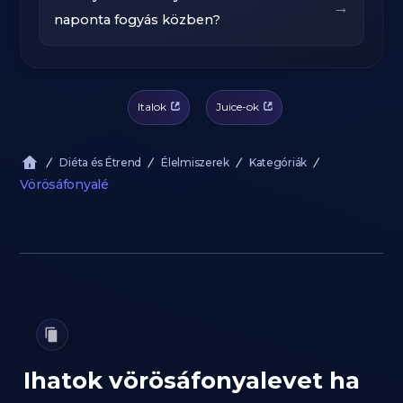
→
naponta fogyás közben?
Italok
Juice-ok
Diéta és Étrend
Élelmiszerek
Kategóriák
Vörösáfonyalé
Ihatok vörösáfonyalevet ha