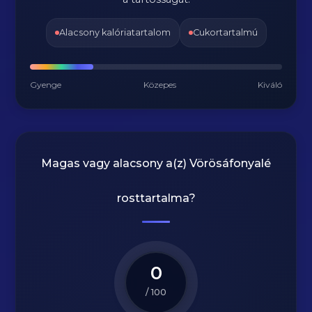
Alacsony kalóriatartalom
Cukortartalmú
Gyenge
Közepes
Kiváló
Magas vagy alacsony a(z) Vörösáfonyalé
rosttartalma?
0
/ 100