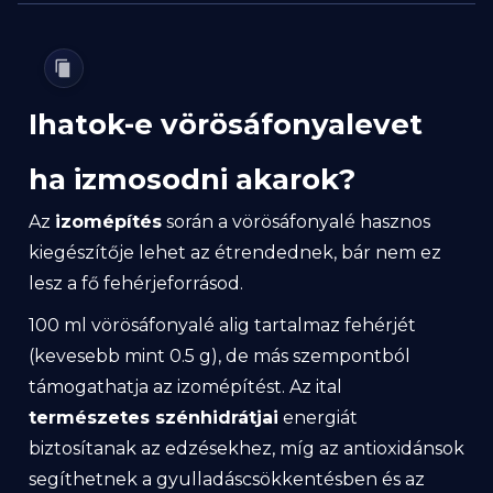
Ihatok-e vörösáfonyalevet
ha izmosodni akarok?
Az
izomépítés
során a vörösáfonyalé hasznos
kiegészítője lehet az étrendednek, bár nem ez
lesz a fő fehérjeforrásod.
100 ml vörösáfonyalé alig tartalmaz fehérjét
(kevesebb mint 0.5 g), de más szempontból
támogathatja az izomépítést. Az ital
természetes szénhidrátjai
energiát
biztosítanak az edzésekhez, míg az antioxidánsok
segíthetnek a gyulladáscsökkentésben és az