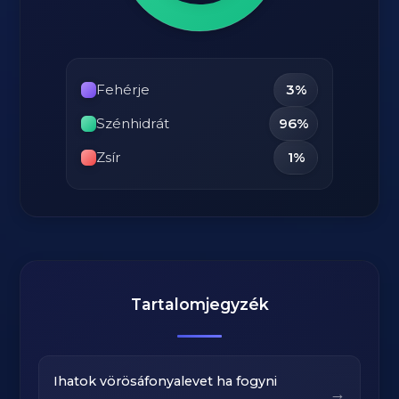
Fehérje
3%
Szénhidrát
96%
Zsír
1%
Tartalomjegyzék
Ihatok vörösáfonyalevet ha fogyni
→