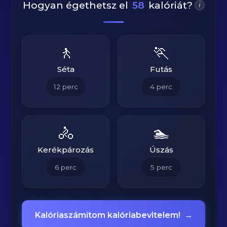
Hogyan égethetsz el
58
kalóriát?
i
🚶
🏃
Séta
Futás
12
perc
4
perc
🚴
🏊
Kerékpározás
Úszás
6
perc
5
perc
Kalóriaszámítom kalóriabevitelem!
→