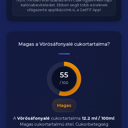
hízni, minden étel szabad enni csak figyelni kell napi
kalóriabeviteledet. Ebben segít több ezreknek
világszerte applikációnk is, a GetFIT App!
Magas a
Vörösáfonyalé
cukortartalma?
55
/ 100
Magas
A
Vörösáfonyalé
cukortartalma
12.2 ml / 100ml
.
Magas cukortartalmú étel. Cukorbetegség