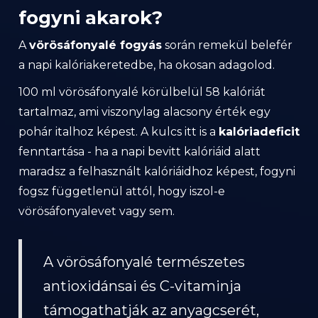
fogyni akarok?
A
vörösáfonyalé fogyás
során remekül belefér
a napi kalóriakeretedbe, ha okosan adagolod.
100 ml vörösáfonyalé körülbelül 58 kalóriát
tartalmaz, ami viszonylag alacsony érték egy
pohár italhoz képest. A kulcs itt is a
kalóriadeficit
fenntartása - ha a napi bevitt kalóriáid alatt
maradsz a felhasznált kalóriáidhoz képest, fogyni
fogsz függetlenül attól, hogy iszol-e
vörösáfonyalevet vagy sem.
A vörösáfonyalé természetes
antioxidánsai és C-vitaminja
támogathatják az anyagcserét,