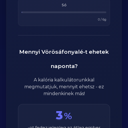
Só
0
/
6
g
Mennyi
Vörösáfonyalé
-t ehetek
naponta?
A kalória kalkulátorunkkal
megmutatjuk, mennyit ehetsz - ez
mindenkinek más!
3
%
-ot fedez jelenleg az átlag ember