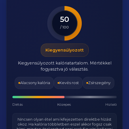
50
/ 100
Kiegyensúlyozott
Kiegyensúlyozott kalóriatartalom. Mértékkel
fogyasztva jó választás.
Alacsony kalória
Kevés rost
Zsírszegény
Diétás
Közepes
Hizlaló
Nincsen olyan étel ami kifejezetten direktbe hízást
okoz. Ha kalória többletben eszel akkor fogsz csak