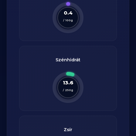
0.4
/
100
g
Szénhidrát
13.6
/
250
g
Zsír