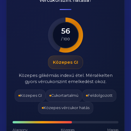
vércukorszint hatása?
56
/ 100
Közepes GI
Közepes glikémiás indexű étel. Mérsékelten
gyors vércukorszint emelkedést okoz.
Közepes GI
Cukortartalmú
Feldolgozott
Közepes vércukor hatás
Alacsony
Közepes
Magas