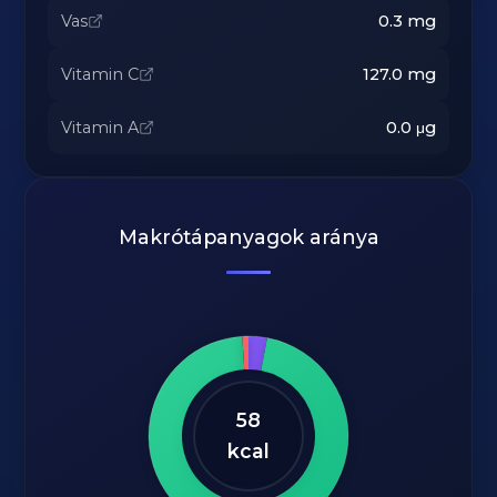
Vas
0.3
mg
Vitamin C
127.0
mg
Vitamin A
0.0
μg
Makrótápanyagok aránya
58
kcal