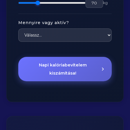
kg
Mennyire vagy aktív?
Napi kalóriabevitelem
kiszámítása!