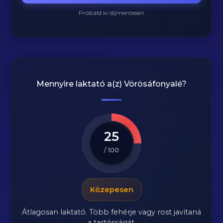
Próbáld ki díjmentesen
Mennyire laktató a(z)
Vörösáfonyalé
?
25
/ 100
Közepesen
Átlagosan laktató. Több fehérje vagy rost javítaná
a tartósságát.