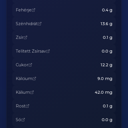
Fehérje
0.4
g
Szénhidrát
13.6
g
Zsír
0.1
g
Telített Zsírsav
0.0
g
Cukor
12.2
g
Kálcium
9.0
mg
Kálium
42.0
mg
Rost
0.1
g
Só
0.0
g