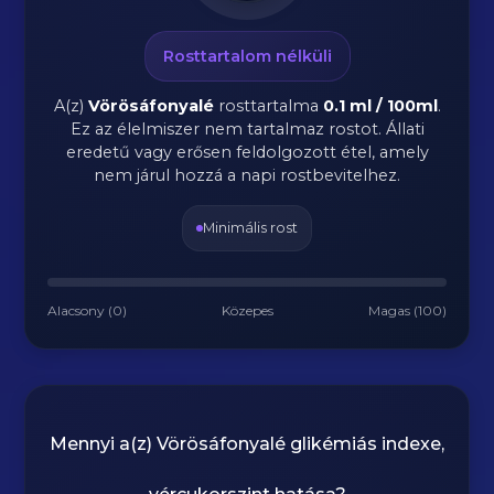
Rosttartalom nélküli
A(z)
Vörösáfonyalé
rosttartalma
0.1 ml / 100ml
.
Ez az élelmiszer nem tartalmaz rostot. Állati
eredetű vagy erősen feldolgozott étel, amely
nem járul hozzá a napi rostbevitelhez.
Minimális rost
Alacsony (0)
Közepes
Magas (100)
Mennyi a(z)
Vörösáfonyalé
glikémiás indexe,