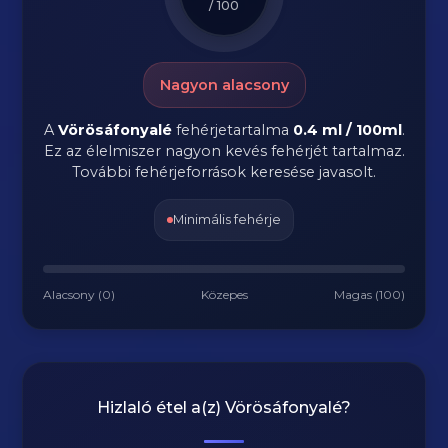
/ 100
Nagyon alacsony
A
Vörösáfonyalé
fehérjetartalma
0.4 ml / 100ml
.
Ez az élelmiszer nagyon kevés fehérjét tartalmaz.
További fehérjeforrások keresése javasolt.
Minimális fehérje
Alacsony (0)
Közepes
Magas (100)
Hizlaló étel a(z)
Vörösáfonyalé
?