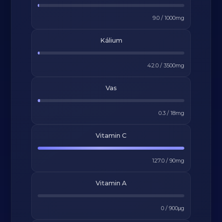
9.0
/
1000
mg
Kálium
42.0
/
3500
mg
Vas
0.3
/
18
mg
Vitamin C
127.0
/
90
mg
Vitamin A
0
/
900
μg