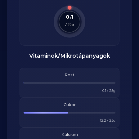
0.1
/
70
g
Vitaminok/Mikrotápanyagok
Rost
0.1
/
25
g
Cukor
12.2
/
25
g
Kálcium