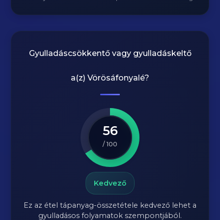
Gyulladáscsökkentő vagy gyulladáskeltő
a(z)
Vörösáfonyalé
?
56
/ 100
Kedvező
Ez az étel tápanyag-összetétele kedvező lehet a
gyulladásos folyamatok szempontjából.