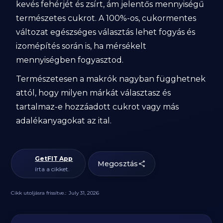
kevés fehérjét és zsírt, ám jelentős mennyiségű
természetes cukrot. A 100%-os, cukormentes
változat egészséges választás lehet fogyás és
izomépítés során is, ha mérsékelt
mennyiségben fogyasztod.
Természetesen a makrók nagyban függhetnek
attól, hogy milyen márkát választasz és
tartalmaz-e hozzáadott cukrot vagy más
adalékanyagokat az ital.
GetFIT App
Megosztás
írta a cikket.
Cikk utoljásra frissítve.:
July 31, 2026