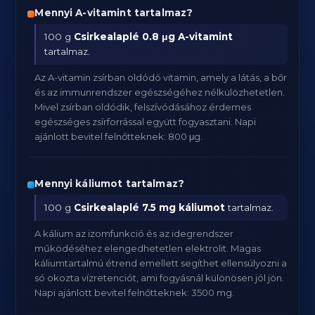
Mennyi A-vitamint tartalmaz?
100 g
Csirkealaplé
0.8 μg A-vitamint
tartalmaz.
Az A-vitamin zsírban oldódó vitamin, amely a látás, a bőr
és az immunrendszer egészségéhez nélkülözhetetlen.
Mivel zsírban oldódik, felszívódásához érdemes
egészséges zsírforrással együtt fogyasztani. Napi
ajánlott bevitel felnőtteknek: 800 μg.
Mennyi káliumot tartalmaz?
100 g
Csirkealaplé
7.5 mg káliumot
tartalmaz.
A kálium az izomfunkció és az idegrendszer
működéséhez elengedhetetlen elektrolit. Magas
káliumtartalmú étrend emellett segíthet ellensúlyozni a
só okozta vízretenciót, ami fogyásnál különösen jól jön.
Napi ajánlott bevitel felnőtteknek: 3500 mg.