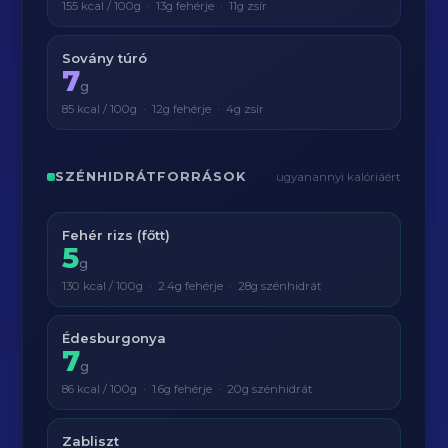
155 kcal / 100g · 13g fehérje · 11g zsír
Sovány túró
7
g
85 kcal / 100g · 12g fehérje · 4g zsír
SZÉNHIDRÁTFORRÁSOK
ugyanannyi kalóriáért
Fehér rizs (főtt)
5
g
130 kcal / 100g · 2.4g fehérje · 28g szénhidrát
Édesburgonya
7
g
86 kcal / 100g · 1.6g fehérje · 20g szénhidrát
Zabliszt