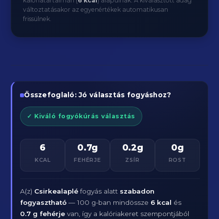
kalóriatartalmán (
6 kcal
) alapulnak. A kiválasztott adag
változtatásakor az egyenértékek automatikusan
frissülnek.
Összefoglaló: Jó választás fogyáshoz?
✓ Kiváló fogyókúrás választás
6
0.7g
0.2g
0g
KCAL
FEHÉRJE
ZSÍR
ROST
A(z)
Csirkealaplé
fogyás alatt
szabadon
fogyasztható
— 100 g-ban mindössze
6 kcal
és
0.7 g fehérje
van, így a kalóriakeret szempontjából