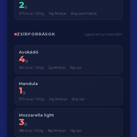
2
g
375 kcal / 100g · 13g fehérje · 60g szénhidrát
ZSÍRFORRÁSOK
ugyanannyi kalóriáért
Avokádó
4
g
160 kcal / 100g · 2g fehérje · 15g zsír
Mandula
1
g
579 kcal / 100g · 21g fehérje · 50g zsír
Mozzarella light
3
g
188 kcal / 100g · 18g fehérje · 13g zsír