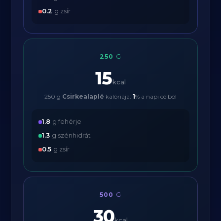
0.2
g zsír
250
G
15
kcal
250 g
Csirkealaplé
kalóriája:
1
% a napi célból
1.8
g fehérje
1.3
g szénhidrát
0.5
g zsír
500
G
30
kcal