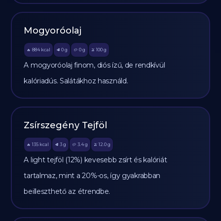
Mogyoróolaj
884
kcal
0
g
0
g
100
g
🔥
🥩
🥔
🫒
A mogyoróolaj finom, diós ízű, de rendkívül
kalóriadús. Salátákhoz használd.
Zsírszegény Tejföl
135
kcal
3
g
3.4
g
12.0
g
🔥
🥩
🥔
🫒
A light tejföl (12%) kevesebb zsírt és kalóriát
tartalmaz, mint a 20%-os, így gyakrabban
beilleszthető az étrendbe.