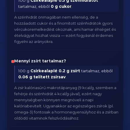
100 g
Csirkealaplé
0.5 g szénhidrátot
tartalmaz, ebből
0 g cukor
.
A szénhidrát önmagában nem ellenség, de a
hozzáadott cukor és a finomított szénhidrátok gyors
vércukoremelkedést okoznak, ami hamar éhséget és
ételvágyat hozhat vissza — ezért fogyásnál érdemes
figyelni az arányokra.
Mennyi zsírt tartalmaz?
100 g
Csirkealaplé
0.2 g zsírt
tartalmaz, ebből
0.06 g telített zsírsav
.
A zsír kalóriasűrű makrotápanyag (9 kcal/g, szemben a
fehérje és szénhidrát 4 kcal/g-jával), ezért nagy
mennyiségben könnyen megnöveli a napi
kalóriabevitelt. Ugyanakkor az egészséges zsírok (pl.
omega-3) fontosak a hormonegyensúlyhoz és a zsírban
oldódó vitaminok felszívódásához.