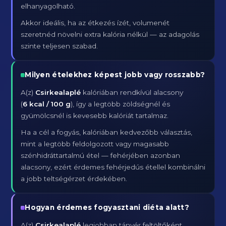
elhanyagolható.
Akkor ideális, ha az étkezés ízét, volumenét
szeretnéd növelni extra kalória nélkül — az adagolás
szinte teljesen szabad.
Milyen ételekhez képest jobb vagy rosszabb?
A(z)
Csirkealaplé
kalóriában rendkívül alacsony
(
6 kcal / 100 g
), így a legtöbb zöldségnél és
gyümölcsnél is kevesebb kalóriát tartalmaz.
Ha a cél a fogyás, kalóriában kedvezőbb választás,
mint a legtöbb feldolgozott vagy magasabb
szénhidráttartalmú étel — fehérjében azonban
alacsony, ezért érdemes fehérjedús étellel kombinálni
a jobb teltségérzet érdekében.
Hogyan érdemes fogyasztani diéta alatt?
A(z)
Csirkealaplé
legjobban tányér feltöltőként