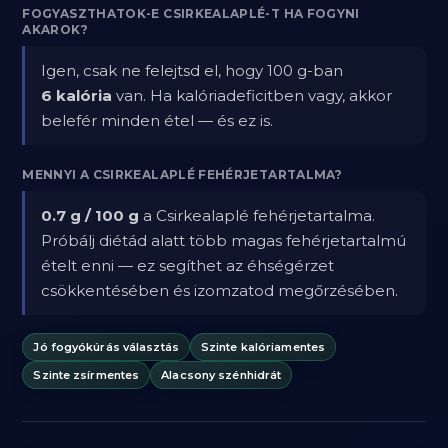
FOGYASZTHATOK-E CSIRKEALAPLÉ-T HA FOGYNI
AKAROK?
Igen, csak ne felejtsd el, hogy 100 g-ban
6 kalória
van. Ha kalóriadeficitben vagy, akkor
belefér minden étel — és ez is.
MENNYI A CSIRKEALAPLÉ FEHÉRJETARTALMA?
0.7 g / 100 g
a Csirkealaplé fehérjetartalma.
Próbálj diétád alatt több magas fehérjetartalmú
ételt enni — ez segíthet az éhségérzet
csökkentésében és izomzatod megőrzésében.
Jó fogyókúrás választás
Szinte kalóriamentes
Szinte zsírmentes
Alacsony szénhidrát