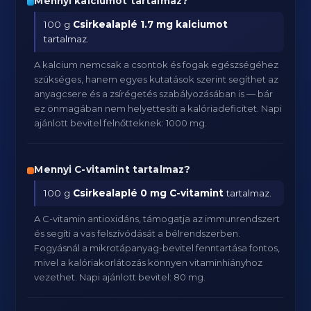
Mennyi kalciumot tartalmaz?
100 g
Csirkealaplé
1.7 mg kalciumot
tartalmaz.
A kalcium nemcsak a csontok és fogak egészségéhez
szükséges, hanem egyes kutatások szerint segíthet az
anyagcsere és a zsírégetés szabályozásában is — bár
ez önmagában nem helyettesíti a kalóriadeficitet. Napi
ajánlott bevitel felnőtteknek: 1000 mg.
Mennyi C-vitamint tartalmaz?
100 g
Csirkealaplé
0 mg C-vitamint
tartalmaz.
A C-vitamin antioxidáns, támogatja az immunrendszert
és segíti a vas felszívódását a bélrendszerben.
Fogyásnál a mikrotápanyag-bevitel fenntartása fontos,
mivel a kalóriakorlátozás könnyen vitaminhiányhoz
vezethet. Napi ajánlott bevitel: 80 mg.