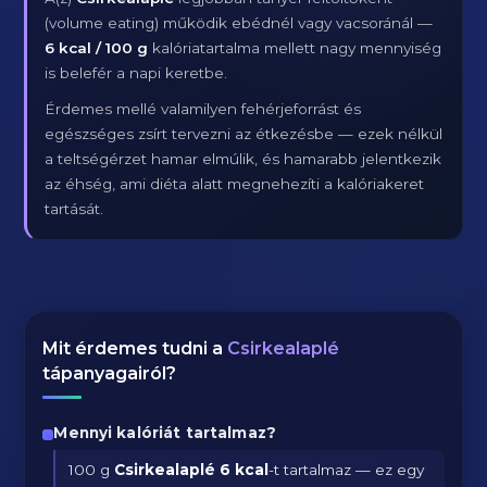
(volume eating) működik ebédnél vagy vacsoránál —
6 kcal / 100 g
kalóriatartalma mellett nagy mennyiség
is belefér a napi keretbe.
Érdemes mellé valamilyen fehérjeforrást és
egészséges zsírt tervezni az étkezésbe — ezek nélkül
a teltségérzet hamar elmúlik, és hamarabb jelentkezik
az éhség, ami diéta alatt megnehezíti a kalóriakeret
tartását.
Mit érdemes tudni a
Csirkealaplé
tápanyagairól?
Mennyi kalóriát tartalmaz?
100 g
Csirkealaplé
6 kcal
-t tartalmaz — ez egy