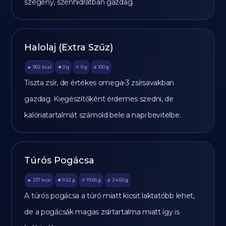
szegény, szénhidrátban gazdag.
Halolaj (Extra Szűz)
902
kcal
0
g
0
g
100
g
🔥
🥩
🥔
🫒
Tiszta zsír, de értékes omega-3 zsírsavakban
gazdag. Kiegészítőként érdemes szedni, de
kalóriatartalmát számold bele a napi bevitelbe.
Túrós Pogácsa
337
kcal
9.52
g
19.66
g
24.65
g
🔥
🥩
🥔
🫒
A túrós pogácsa a túró miatt kicsit laktatóbb lehet,
de a pogácsák magas zsírtartalma miatt így is