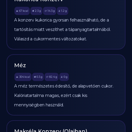
67
kcal
2.3
g
14.3
g
1.2
g
🔥
🥩
🥔
🫒
A konzerv kukorica gyorsan felhasználható, de a
tartósítás miatt veszíthet a tápanyagtartalmából.
Válaszd a cukormentes változatokat.
Méz
304
kcal
0.3
g
82.4
g
0
g
🔥
🥩
🥔
🫒
A méz természetes édesítő, de alapvetően cukor.
Kalóriatartalma magas, ezért csak kis
mennyiségben használd.
Makréla Konzerv (Olajban)