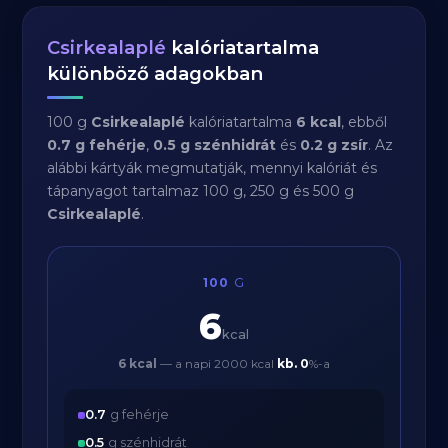
Csirkealaplé
kalóriatartalma
különböző adagokban
100 g
Csirkealaplé
kalóriatartalma
6 kcal
, ebből
0.7 g fehérje
,
0.5 g szénhidrát
és
0.2 g zsír
. Az
alábbi kártyák megmutatják, mennyi kalóriát és
tápanyagot tartalmaz 100 g, 250 g és 500 g
Csirkealaplé
.
100
G
6
kcal
6 kcal
— a napi 2000 kcal
kb.
0
%-a
0.7
g fehérje
0.5
g szénhidrát