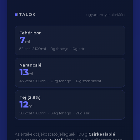
ITALOK
ugyanannyi kalóriáért
Fehér bor
7
ml
82 kcal / 100ml · 0g fehérje · 0g zsír
Narancslé
13
ml
45 kcal / 100ml · 0.7g fehérje · 10g szénhidrát
Tej (2,8%)
12
ml
50 kcal / 100ml · 3.4g fehérje · 2.8g zsír
Az értékek tájékoztató jellegűek, 100 g
Csirkealaplé