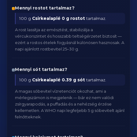
Mennyi rostot tartalmaz?
100 g
Csirkealaplé
0 g rostot
tartalmaz.
A rost lassítja az emésztést, stabilizálja a
vércukorszintet és hosszabb teltségérzetet biztosít —
ezért a rostos ételek fogyásnál különösen hasznosak. A
napi ajánlott rostbevitel 25–30 g.
Mennyi sót tartalmaz?
100 g
Csirkealaplé
0.39 g sót
tartalmaz.
A magas sóbevitel vízretenciót okozhat, ami a
mérlegszámon is megjelenik — bár ez nem valódi
zsírgyarapodás, a puffadás és a nehézség érzése
kellemetlen. A WHO napi legfeljebb 5 g sóbevitelt ajánl
felnőtteknek.