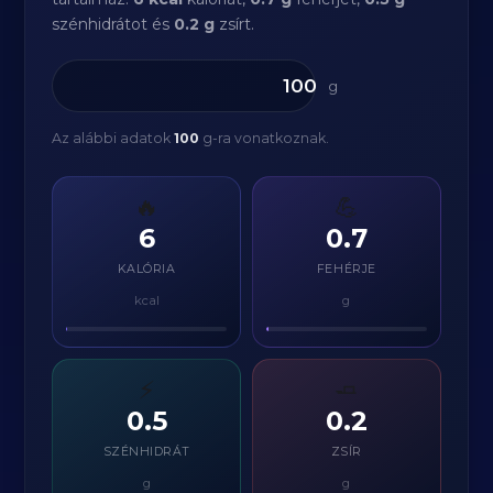
szénhidrátot és
0.2 g
zsírt.
g
Az alábbi adatok
100
g-ra vonatkoznak.
🔥
💪
6
0.7
KALÓRIA
FEHÉRJE
kcal
g
⚡
🧈
0.5
0.2
SZÉNHIDRÁT
ZSÍR
g
g