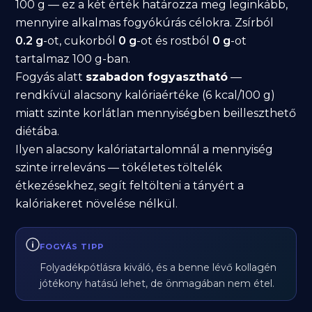
100 g — ez a két érték határozza meg leginkább,
mennyire alkalmas fogyókúrás célokra. Zsírból
0.2 g
-ot, cukorból
0 g
-ot és rostból
0 g
-ot
tartalmaz 100 g-ban.
Fogyás alatt
szabadon fogyasztható
—
rendkívül alacsony kalóriaértéke (6 kcal/100 g)
miatt szinte korlátlan mennyiségben beilleszthető
diétába.
Ilyen alacsony kalóriatartalomnál a mennyiség
szinte irreleváns — tökéletes töltelék
étkezésekhez, segít feltölteni a tányért a
kalóriakeret növelése nélkül.
FOGYÁS TIPP
Folyadékpótlásra kiváló, és a benne lévő kollagén
jótékony hatású lehet, de önmagában nem étel.