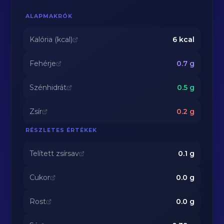
ALAPMAKRÓK
Kalória (kcal)
6
kcal
Fehérje
0.7
g
Szénhidrát
0.5
g
Zsír
0.2
g
RÉSZLETES ÉRTÉKEK
Telített zsírsav
0.1
g
Cukor
0.0
g
Rost
0.0
g