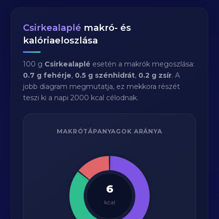
Csirkealaplé
makró- és
kalóriaeloszlása
100 g
Csirkealaplé
esetén a makrók megoszlása:
0.7 g fehérje
,
0.5 g szénhidrát
,
0.2 g zsír
. A
jobb diagram megmutatja, ez mekkora részét
teszi ki a napi 2000 kcal célodnak.
MAKRÓTÁPANYAGOK ARÁNYA
6
kcal