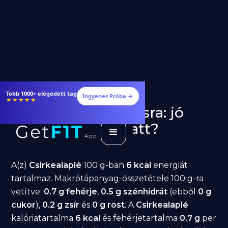
Több 1000+ elégedett tag
Ingyenes Próba →
★★★★★
Csirkealaplé fogyásra: jó
választás diéta alatt?
GetFIT App
Írta -
March 19, 2026
A(z)
Csirkealaplé
100 g-ban
6 kcal
energiát
tartalmaz. Makrótápanyag-összetétele 100 g-ra
vetítve:
0.7 g fehérje
,
0.5 g szénhidrát
(ebből
0 g
cukor
),
0.2 g zsír
és
0 g rost
. A
Csirkealaplé
kalóriatartalma
6 kcal
és fehérjetartalma
0.7 g
per