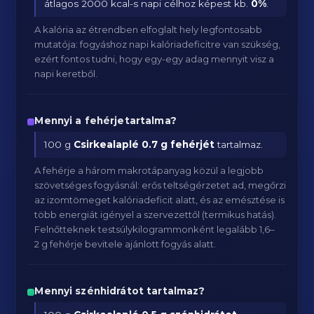
átlagos 2000 kcal-s napi célhoz képest kb.
0
%
.
A kalória az étrendben elfoglalt hely legfontosabb
mutatója: fogyáshoz napi kalóriadeficitre van szükség,
ezért fontos tudni, hogy egy-egy adag mennyit visz a
napi keretből.
Mennyi a fehérjetartalma?
100 g
Csirkealaplé
0.7 g fehérjét
tartalmaz.
A fehérje a három makrotápanyag közül a legjobb
szövetséges fogyásnál: erős teltségérzetet ad, megőrzi
az izomtömeget kalóriadeficit alatt, és az emésztése is
több energiát igényel a szervezettől (termikus hatás).
Felnőtteknek testsúlykilogrammonként legalább 1,6–
2 g fehérje bevitele ajánlott fogyás alatt.
Mennyi szénhidrátot tartalmaz?