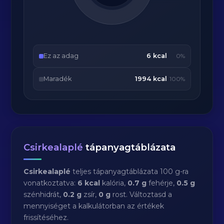
Ez az adag
6 kcal
0%
Maradék
1994 kcal
100%
Csirkealaplé
tápanyagtáblázata
Csirkealaplé
teljes tápanyagtáblázata 100 g-ra
vonatkoztatva:
6 kcal
kalória,
0.7 g
fehérje,
0.5 g
szénhidrát,
0.2 g
zsír,
0 g
rost. Változtasd a
mennyiséget a kalkulátorban az értékek
frissítéséhez.