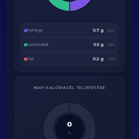
Fehérje
0.7 g
50%
Szénhidrát
0.5 g
36%
Zsír
0.2 g
14%
NAPI KALÓRIACÉL TELJESÍTÉSE
0
%