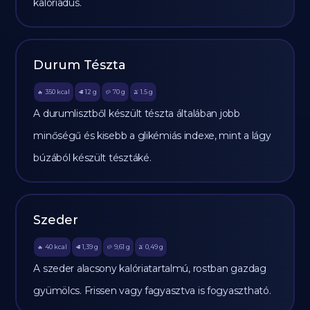
kalóriadús.
Durum Tészta
350
kcal
12
g
70
g
1.5
g
🔥
🥩
🥔
🫒
A durumlisztből készült tészta általában jobb
minőségű és kisebb a glikémiás indexe, mint a lágy
búzából készült tésztáké.
Szeder
40
kcal
1,39
g
9,61
g
0,49
g
🔥
🥩
🥔
🫒
A szeder alacsony kalóriatartalmú, rostban gazdag
gyümölcs. Frissen vagy fagyasztva is fogyasztható.