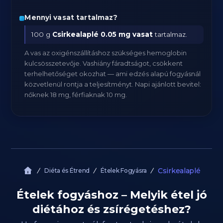
Mennyi vasat tartalmaz?
100 g
Csirkealaplé
0.05 mg vasat
tartalmaz.
A vas az oxigénszállításhoz szükséges hemoglobin
kulcsösszetevője. Vashiány fáradtságot, csökkent
terhelhetőséget okozhat — ami edzés alapú fogyásnál
közvetlenül rontja a teljesítményt. Napi ajánlott bevitel:
nőknek 18 mg, férfiaknak 10 mg.
Csirkealaplé
Diéta és Étrend
Ételek Fogyásra
Ételek fogyáshoz – Melyik étel jó
diétához és zsírégetéshez?