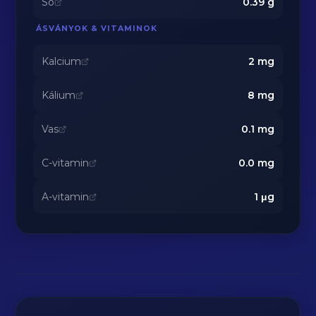
Só
0.39
g
ÁSVÁNYOK & VITAMINOK
Kalcium
2
mg
Kálium
8
mg
Vas
0.1
mg
C-vitamin
0.0
mg
A-vitamin
1
μg