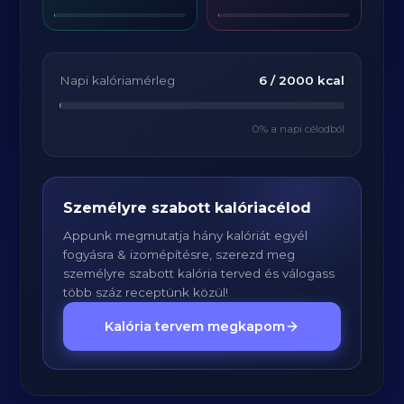
Napi kalóriamérleg
6
/
2000
kcal
0
% a napi célodból
Személyre szabott kalóriacélod
Appunk megmutatja hány kalóriát egyél
fogyásra & izomépítésre, szerezd meg
személyre szabott kalória terved és válogass
több száz receptünk közül!
Kalória tervem megkapom