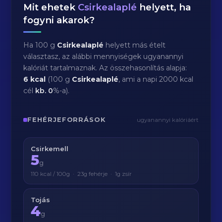
Mit ehetek
Csirkealaplé
helyett, ha
fogyni akarok?
Ha 100 g
Csirkealaplé
helyett más ételt
választasz, az alábbi mennyiségek ugyanannyi
kalóriát tartalmaznak. Az összehasonlítás alapja:
6 kcal
(100 g
Csirkealaplé
, ami a napi 2000 kcal
cél
kb.
0
%-a).
FEHÉRJEFORRÁSOK
ugyanannyi kalóriáért
Csirkemell
5
g
110 kcal / 100g · 23g fehérje · 1g zsír
Tojás
4
g