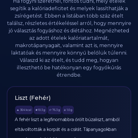
Ha fogyni szeretnél, fontos tudni, mely ételek
segítik a kalóriadeficitet és melyek lassíthatják a
zsírégetést. Ebben a listában több száz ételt
találsz, részletes értékeléssel arról, hogy mennyire
jó választás fogyáshoz és diétához. Megnézheted
az adott ételek kalóriatartalmát,
makrotápanyagait, valamint azt is, mennyire
laktatóak és mennyire könnyű belőlük túlenni.
Válaszd ki az ételt, és tudd meg, hogyan
illeszthető be hatékonyan egy fogyókúrás
étrendbe.
Liszt (Fehér)
364
kcal
10.3
g
76.3
g
1.0
g
🔥
🥩
🥔
🫒
A fehér liszt a legfinomabbra őrölt búzaliszt, amiből
eltávolították a korpát és a csírát. Tápanyagokban