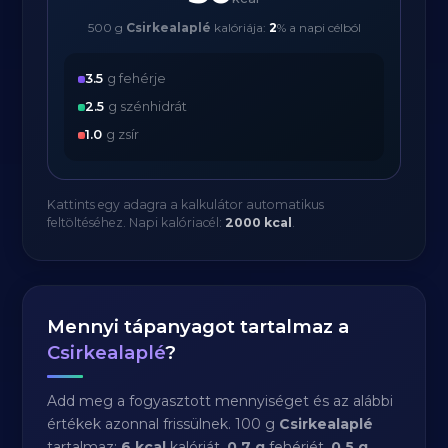
500 g
Csirkealaplé
kalóriája:
2
% a napi célból
3.5
g fehérje
2.5
g szénhidrát
1.0
g zsír
Kattints egy adagra a kalkulátor automatikus
feltöltéséhez. Napi kalóriacél:
2000 kcal
.
Mennyi tápanyagot tartalmaz a
Csirkealaplé
?
Add meg a fogyasztott mennyiséget és az alábbi
értékek azonnal frissülnek. 100 g
Csirkealaplé
tartalmaz:
6 kcal
kalóriát,
0.7 g
fehérjét,
0.5 g