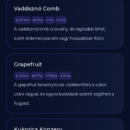
Vaddisznó Comb
122
kcal
21.5
g
0
g
3.3
g
🔥
🥩
🥔
🫒
A vaddisznócomb is sovány, de rágósabb lehet,
ezért érdemes pácolni vagy hosszabban főzni.
Grapefruit
42
kcal
0.77
g
10.66
g
0.14
g
🔥
🥩
🥔
🫒
A grapefruit kesernyés íze csökkentheti a cukor
utáni vágyat, és egyes kutatások szerint segítheti a
fogyást.
Kukorica Konzerv