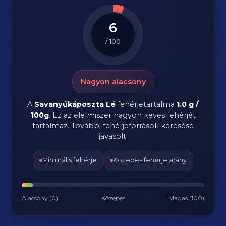
6
/ 100
Nagyon alacsony
A
Savanyúkáposzta Lé
fehérjetartalma
1.0 g /
100g
. Ez az élelmiszer nagyon kevés fehérjét
tartalmaz. További fehérjeforrások keresése
javasolt.
Minimális fehérje
Közepes fehérje arány
Alacsony (0)
Közepes
Magas (100)