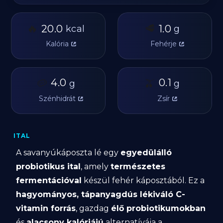
🔥
🥩
20.0
1.0
kcal
g
Kalória
Fehérje
🥔
4.0
🫒
0.1
g
g
Szénhidrát
Zsír
ITAL
A savanyúkáposzta lé egy
egyedülálló
probiotikus ital
, amely
természetes
fermentációval
készül fehér káposztából. Ez a
hagyományos, tápanyagdús lékiváló C-
vitamin forrás
, gazdag
élő probiotikumokban
és
alacsony kalóriájú
alternatívája a