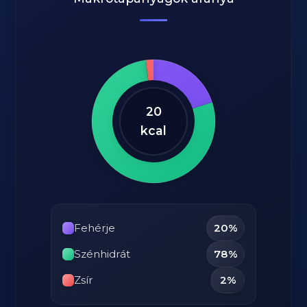
20
kcal
Fehérje
20%
Szénhidrát
78%
Zsír
2%