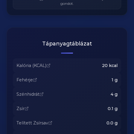
gondot.
Tápanyagtáblázat
Kalória (KCAL)
20
kcal
Fehérje
1
g
Szénhidrát
4
g
Zsír
0.1
g
Telített Zsírsav
0.0
g