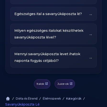
→
Egészséges ital a savanyúkáposzta lé?
Milyen egészséges italokat készíthetek
→
savanyúkáposzta lével?
Mennyi savanyúkáposzta levet ihatok
→
naponta fogyás céljából?
Italok
Juice-ok
Diéta és Étrend
Élelmiszerek
Kategóriák
Savanyúkáposzta Lé