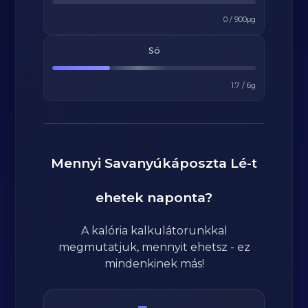
0
/
900
μg
Só
1.7
/
6
g
Mennyi
Savanyúkáposzta Lé
-t
ehetek naponta?
A kalória kalkulátorunkkal
megmutatjuk, mennyit ehetsz - ez
mindenkinek más!