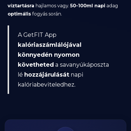
víztartásra
hajlamos vagy.
50-100ml napi
adag
optimális
fogyás során.
A GetFIT App
kalóriaszámlálójával
könnyedén nyomon
követheted
a savanyúkáposzta
lé
hozzájárulását
napi
kalóriabeviteledhez.