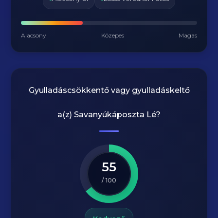
Alacsony
Közepes
Magas
Gyulladáscsökkentő vagy gyulladáskeltő
a(z)
Savanyúkáposzta Lé
?
55
/ 100