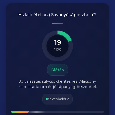
Hizlaló étel a(z)
Savanyúkáposzta Lé
?
19
/ 100
Diétás
Jó választás súlycsökkentéshez. Alacsony
kalóriatartalom és jó tápanyag-összetétel.
Kevés kalória