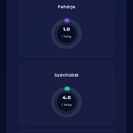
Fehérje
1.0
/
100
g
Szénhidrát
4.0
/
250
g