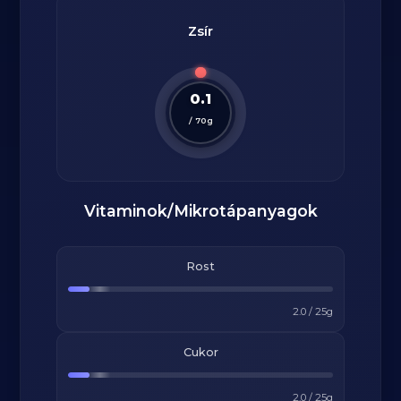
Zsír
0.1
/
70
g
Vitaminok/Mikrotápanyagok
Rost
2.0
/
25
g
Cukor
2.0
/
25
g