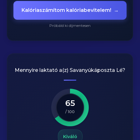
Kalóriaszámítom kalóriabevitelem!
→
Próbáld ki díjmentesen
Mennyire laktató a(z)
Savanyúkáposzta Lé
?
65
/ 100
Kiváló