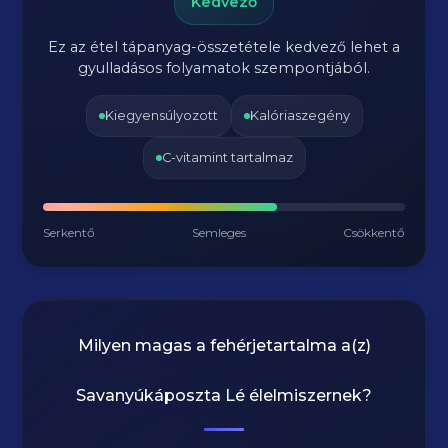
Kedvező
Ez az étel tápanyag-összetétele kedvező lehet a
gyulladásos folyamatok szempontjából.
Kiegyensúlyozott
Kalóriaszegény
C-vitamint tartalmaz
Serkentő
Semleges
Csökkentő
Milyen magas a fehérjetartalma a(z)
Savanyúkáposzta Lé
élelmiszernek?