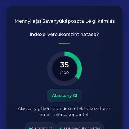
Mennyi a(z)
Savanyúkáposzta Lé
glikémiás
indexe, vércukorszint hatása?
35
/ 100
Alacsony GI
Alacsony glikémiás indexű étel. Fokozatosan
emeli a vércukorszintet.
Alacsony GI
Lassú vércukor hatás