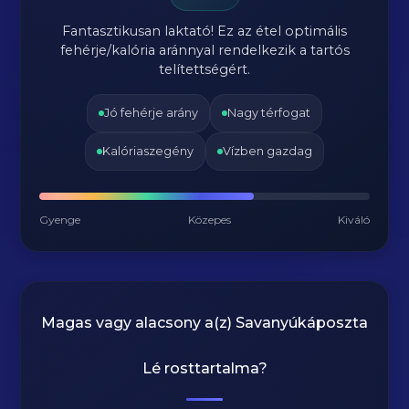
Fantasztikusan laktató! Ez az étel optimális
fehérje/kalória aránnyal rendelkezik a tartós
telítettségért.
Jó fehérje arány
Nagy térfogat
Kalóriaszegény
Vízben gazdag
Gyenge
Közepes
Kiváló
Magas vagy alacsony a(z) Savanyúkáposzta
Lé rosttartalma?