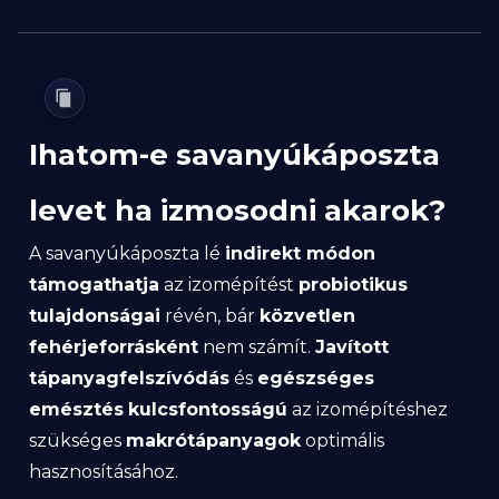
Ihatom-e savanyúkáposzta
levet ha izmosodni akarok?
A savanyúkáposzta lé
indirekt módon
támogathatja
az izomépítést
probiotikus
tulajdonságai
révén, bár
közvetlen
fehérjeforrásként
nem számít.
Javított
tápanyagfelszívódás
és
egészséges
emésztés
kulcsfontosságú
az izomépítéshez
szükséges
makrótápanyagok
optimális
hasznosításához.