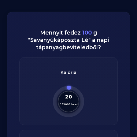
Mennyit fedez
100
g
"
Savanyúkáposzta Lé
" a napi
tápanyagbeviteledből?
Kalória
20
/
2000
kcal