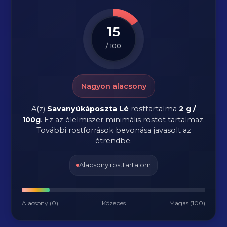
15
/ 100
Nagyon alacsony
A(z)
Savanyúkáposzta Lé
rosttartalma
2 g /
100g
.
Ez az élelmiszer minimális rostot tartalmaz.
További rostforrások bevonása javasolt az
étrendbe.
Alacsony rosttartalom
Alacsony (0)
Közepes
Magas (100)