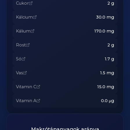
Cukor
2
g
Kálcium
30.0
mg
Kálium
170.0
mg
Rost
2
g
Só
1.7
g
Vas
1.5
mg
Vitamin C
15.0
mg
Vitamin A
0.0
μg
Makrótápanyagok aránya