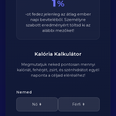
1
%
-ot fedez jelenleg az átlag ember
napi beviteléből. Személyre
szabott eredményért töltsd ki az
alábbi mezőket!
Kalória Kalkulátor
Megmutatjuk neked pontosan mennyi
kalóriát, fehérjét, zsírt, és szénhidrátot egyél
naponta a céljaid eléréséhez!
Nemed
Nő 👩
Férfi 👨