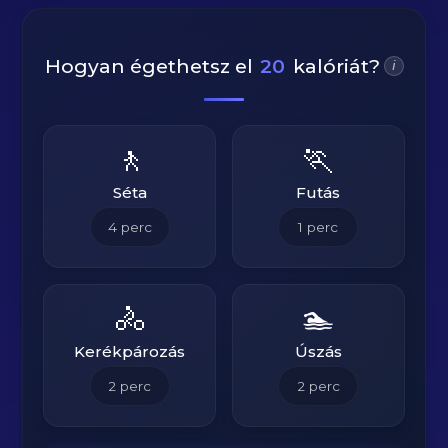
Hogyan égethetsz el
20
kalóriát?
i
🚶
🏃
Séta
Futás
4
perc
1
perc
🚴
🏊
Kerékpározás
Úszás
2
perc
2
perc