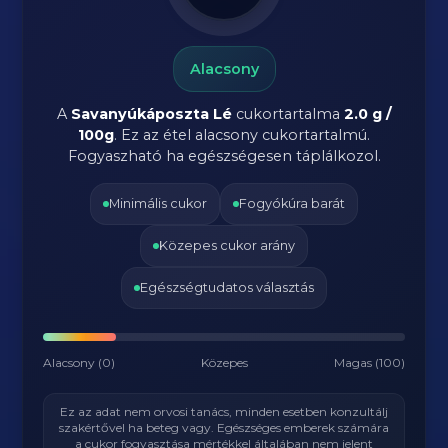
Alacsony
A
Savanyúkáposzta Lé
cukortartalma
2.0 g /
100g
. Ez az étel alacsony cukortartalmú.
Fogyaszható ha egészségesen táplálkozol.
Minimális cukor
Fogyókúra barát
Közepes cukor arány
Egészségtudatos választás
Alacsony (0)
Közepes
Magas (100)
Ez az adat nem orvosi tanács, minden esetben konzultálj
szakértővel ha beteg vagy. Egészséges emberek számára
a cukor fogyasztása mértékkel általában nem jelent