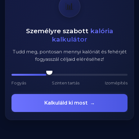
📊
Személyre szabott
kalória
kalkulátor
Tudd meg, pontosan mennyi kalóriát és fehérjét
fogyasszál céljaid eléréséhez!
Fogyás
Szinten tartás
Izomépítés
Kalkuláld ki most
→