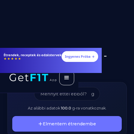
Savanyúkáposzta Lé -
Étrendek, receptek és edzéstervek
Ingyenes Próba →
★★★★★
Kalóriatartalom és
Tápanyagok
g
Az alábbi adatok
100.0
g
-ra vonatkoznak.
Elmentem étrendembe