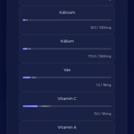
Kálcium
30.0
/
1000
mg
Kálium
170.0
/
3500
mg
Vas
1.5
/
18
mg
Vitamin C
15.0
/
90
mg
Vitamin A