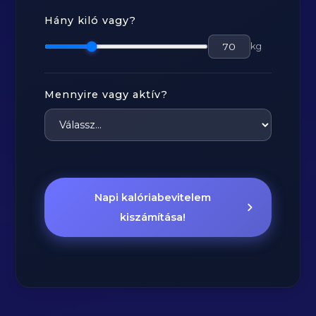
Hány kiló vagy?
kg
Mennyire vagy aktív?
Napi kalóriabevitelem
kiszámítása!