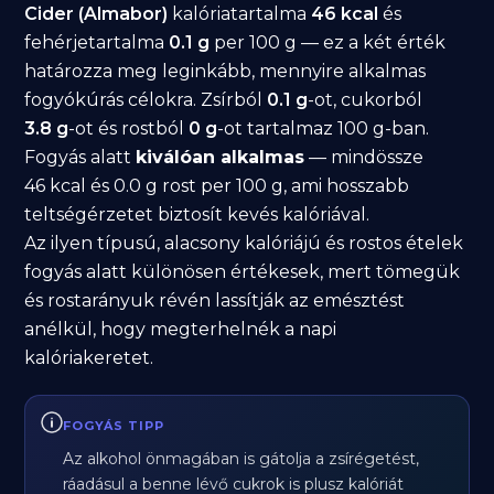
Cider (Almabor)
kalóriatartalma
46 kcal
és
fehérjetartalma
0.1 g
per 100 g — ez a két érték
határozza meg leginkább, mennyire alkalmas
fogyókúrás célokra. Zsírból
0.1 g
-ot, cukorból
3.8 g
-ot és rostból
0 g
-ot tartalmaz 100 g-ban.
Fogyás alatt
kiválóan alkalmas
— mindössze
46 kcal és 0.0 g rost per 100 g, ami hosszabb
teltségérzetet biztosít kevés kalóriával.
Az ilyen típusú, alacsony kalóriájú és rostos ételek
fogyás alatt különösen értékesek, mert tömegük
és rostarányuk révén lassítják az emésztést
anélkül, hogy megterhelnék a napi
kalóriakeretet.
FOGYÁS TIPP
Az alkohol önmagában is gátolja a zsírégetést,
ráadásul a benne lévő cukrok is plusz kalóriát