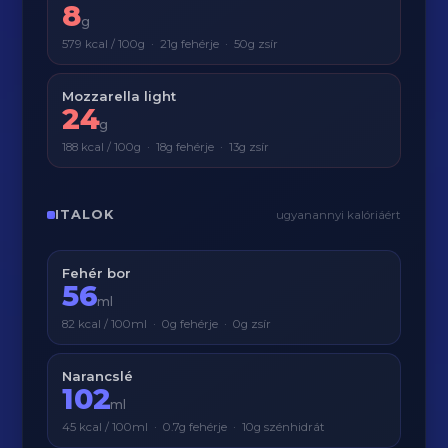
8
g
579 kcal / 100g · 21g fehérje · 50g zsír
Mozzarella light
24
g
188 kcal / 100g · 18g fehérje · 13g zsír
ITALOK
ugyanannyi kalóriáért
Fehér bor
56
ml
82 kcal / 100ml · 0g fehérje · 0g zsír
Narancslé
102
ml
45 kcal / 100ml · 0.7g fehérje · 10g szénhidrát