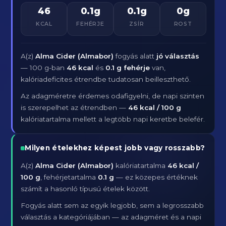
46
0.1g
0.1g
0g
KCAL
FEHÉRJE
ZSÍR
ROST
A(z)
Alma Cider (Almabor)
fogyás alatt
jó választás
— 100 g-ban
46 kcal
és
0.1 g fehérje
van,
kalóriadeficites étrendbe tudatosan beilleszthető.
Az adagméretre érdemes odafigyelni, de napi szinten
is szerepelhet az étrendben —
46 kcal / 100 g
kalóriatartalma mellett a legtöbb napi keretbe belefér.
Milyen ételekhez képest jobb vagy rosszabb?
A(z)
Alma Cider (Almabor)
kalóriatartalma
46 kcal /
100 g
, fehérjetartalma
0.1 g
— ez közepes értéknek
számít a hasonló típusú ételek között.
Fogyás alatt sem az egyik legjobb, sem a legrosszabb
választás a kategóriájában — az adagméret és a napi