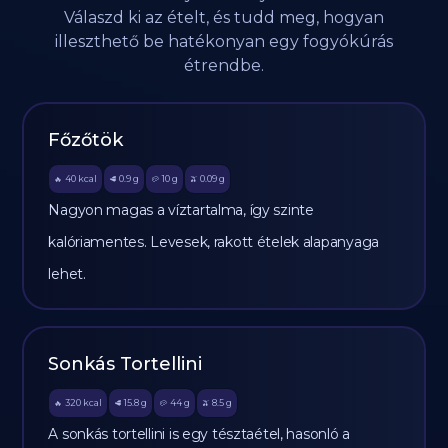
Válaszd ki az ételt, és tudd meg, hogyan
illeszthető be hatékonyan egy fogyókúrás
étrendbe.
Főzőtök
40
kcal
0.9
g
10
g
0.09
g
🔥
🥩
🥔
🫒
Nagyon magas a víztartalma, így szinte
kalóriamentes. Levesek, rakott ételek alapanyaga
lehet.
Sonkás Tortellini
320
kcal
15.8
g
44
g
8.5
g
🔥
🥩
🥔
🫒
A sonkás tortellini is egy tésztaétel, hasonló a