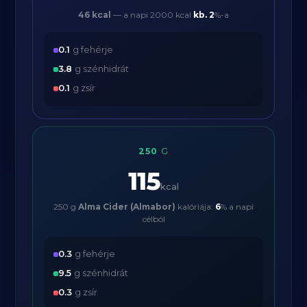
46 kcal
— a napi 2000 kcal
kb.
2
%-a
0.1
g fehérje
3.8
g szénhidrát
0.1
g zsír
250
G
115
kcal
250 g
Alma Cider (Almabor)
kalóriája:
6
% a napi
célból
0.3
g fehérje
9.5
g szénhidrát
0.3
g zsír