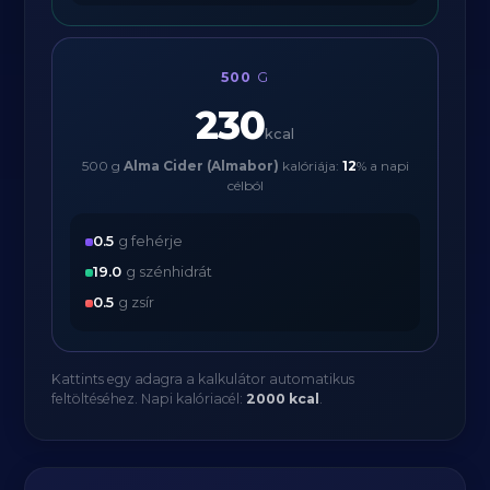
500
G
230
kcal
500 g
Alma Cider (Almabor)
kalóriája:
12
% a napi
célból
0.5
g fehérje
19.0
g szénhidrát
0.5
g zsír
Kattints egy adagra a kalkulátor automatikus
feltöltéséhez. Napi kalóriacél:
2000 kcal
.