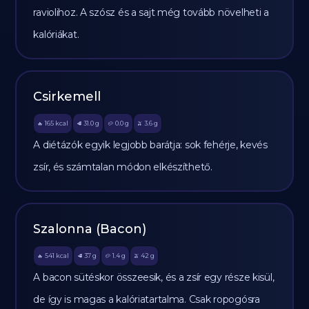
raviolihoz. A szósz és a sajt még tovább növelheti a
kalóriákat.
Csirkemell
165
kcal
31.0
g
0.0
g
3.6
g
🔥
🥩
🥔
🫒
A diétázók egyik legjobb barátja: sok fehérje, kevés
zsír, és számtalan módon elkészíthető.
Szalonna (Bacon)
541
kcal
37
g
1.4
g
42
g
🔥
🥩
🥔
🫒
A bacon sütéskor összeesik, és a zsír egy része kisül,
de így is magas a kalóriatartalma. Csak ropogósra