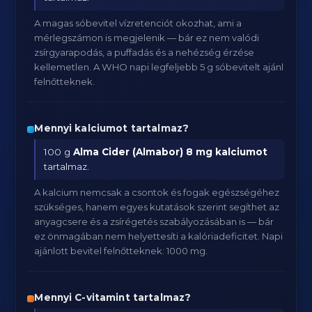
A magas sóbevitel vízretenciót okozhat, ami a
mérlegszámon is megjelenik — bár ez nem valódi
zsírgyarapodás, a puffadás és a nehézség érzése
kellemetlen. A WHO napi legfeljebb 5 g sóbevitelt ajánl
felnőtteknek.
Mennyi kalciumot tartalmaz?
100 g
Alma Cider (Almabor)
8 mg kalciumot
tartalmaz.
A kalcium nemcsak a csontok és fogak egészségéhez
szükséges, hanem egyes kutatások szerint segíthet az
anyagcsere és a zsírégetés szabályozásában is — bár
ez önmagában nem helyettesíti a kalóriadeficitet. Napi
ajánlott bevitel felnőtteknek: 1000 mg.
Mennyi C-vitamint tartalmaz?