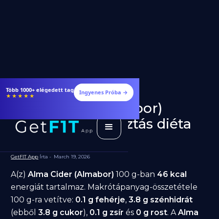
Étrendek, receptek és edzéstervek
Ingyenes Próba →
★★★★★
Alma Cider (Almabor)
fogyásra: jó választás diéta
alatt?
GetFIT App
Írta -
March 19, 2026
A(z)
Alma Cider (Almabor)
100 g-ban
46 kcal
energiát tartalmaz. Makrótápanyag-összetétele
100 g-ra vetítve:
0.1 g fehérje
,
3.8 g szénhidrát
(ebből
3.8 g cukor
),
0.1 g zsír
és
0 g rost
. A
Alma