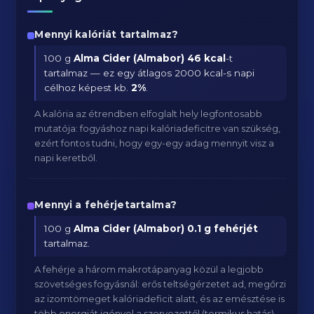
Mennyi kalóriát tartalmaz?
100 g
Alma Cider (Almabor)
46 kcal
-t
tartalmaz — ez egy átlagos 2000 kcal-s napi
célhoz képest kb.
2
%
.
A kalória az étrendben elfoglalt hely legfontosabb
mutatója: fogyáshoz napi kalóriadeficitre van szükség,
ezért fontos tudni, hogy egy-egy adag mennyit visz a
napi keretből.
Mennyi a fehérjetartalma?
100 g
Alma Cider (Almabor)
0.1 g fehérjét
tartalmaz.
A fehérje a három makrotápanyag közül a legjobb
szövetséges fogyásnál: erős teltségérzetet ad, megőrzi
az izomtömeget kalóriadeficit alatt, és az emésztése is
több energiát igényel a szervezettől (termikus hatás).