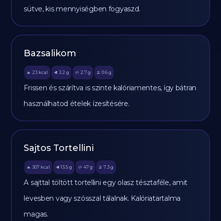
sütve, kis mennyiségben fogyaszd.
Bazsalikom
23
kcal
3.2
g
2.7
g
0.6
g
🔥
🥩
🥔
🫒
Frissen és szárítva is szinte kalóriamentes, így bátran
használhatod ételek ízesítésére.
Sajtos Tortellini
307
kcal
13.5
g
47
g
7.3
g
🔥
🥩
🥔
🫒
A sajttal töltött tortellini egy olasz tésztaféle, amit
levesben vagy szósszal tálalnak. Kalóriatartalma
magas.