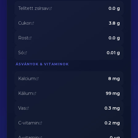
Telített zsírsav
0.0
g
Cukor
3.8
g
Rost
0.0
g
Só
0.01
g
ÁSVÁNYOK & VITAMINOK
Kalcium
8
mg
Kálium
99
mg
Vas
0.3
mg
C-vitamin
0.2
mg
A-vitamin
0
μg