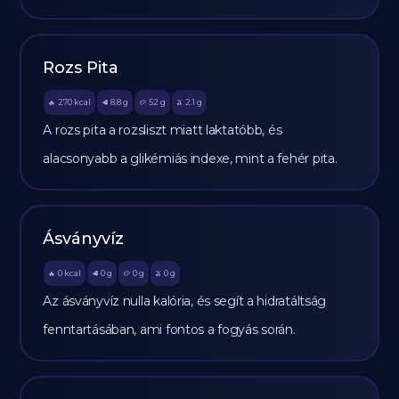
Rozs Pita
270
kcal
8.8
g
52
g
2.1
g
🔥
🥩
🥔
🫒
A rozs pita a rozsliszt miatt laktatóbb, és
alacsonyabb a glikémiás indexe, mint a fehér pita.
Ásványvíz
0
kcal
0
g
0
g
0
g
🔥
🥩
🥔
🫒
Az ásványvíz nulla kalória, és segít a hidratáltság
fenntartásában, ami fontos a fogyás során.