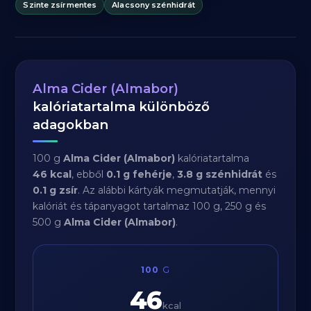
Szinte zsírmentes
Alacsony szénhidrát
Alma Cider (Almabor)
kalóriatartalma különböző
adagokban
100 g
Alma Cider (Almabor)
kalóriatartalma
46 kcal
, ebből
0.1 g fehérje
,
3.8 g szénhidrát
és
0.1 g zsír
. Az alábbi kártyák megmutatják, mennyi
kalóriát és tápanyagot tartalmaz 100 g, 250 g és
500 g
Alma Cider (Almabor)
.
100
G
46
kcal