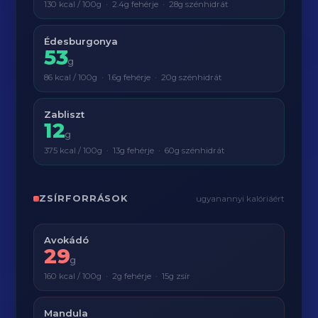
130 kcal / 100g · 2.4g fehérje · 28g szénhidrát
Édesburgonya
53
g
86 kcal / 100g · 1.6g fehérje · 20g szénhidrát
Zabliszt
12
g
375 kcal / 100g · 13g fehérje · 60g szénhidrát
ZSÍRFORRÁSOK
ugyanannyi kalóriáért
Avokádó
29
g
160 kcal / 100g · 2g fehérje · 15g zsír
Mandula