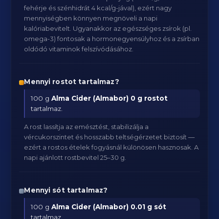
fehérje és szénhidrát 4 kcal/g-jával), ezért nagy
mennyiségben könnyen megnöveli a napi
kalóriabevitelt. Ugyanakkor az egészséges zsírok (pl.
omega-3) fontosak a hormonegyensúlyhoz és a zsírban
oldódó vitaminok felszívódásához.
Mennyi rostot tartalmaz?
100 g
Alma Cider (Almabor)
0 g rostot
tartalmaz.
A rost lassítja az emésztést, stabilizálja a
vércukorszintet és hosszabb teltségérzetet biztosít —
ezért a rostos ételek fogyásnál különösen hasznosak. A
napi ajánlott rostbevitel 25–30 g.
Mennyi sót tartalmaz?
100 g
Alma Cider (Almabor)
0.01 g sót
tartalmaz.