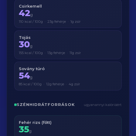
Csirkemell
42
g
110 kcal / 100g · 23g fehérje · 1g zsír
Tojás
30
g
155 kcal / 100g · 13g fehérje · 11g zsír
Sovány túró
54
g
85 kcal / 100g · 12g fehérje · 4g zsír
SZÉNHIDRÁTFORRÁSOK
ugyanannyi kalóriáért
Fehér rizs (főtt)
35
g