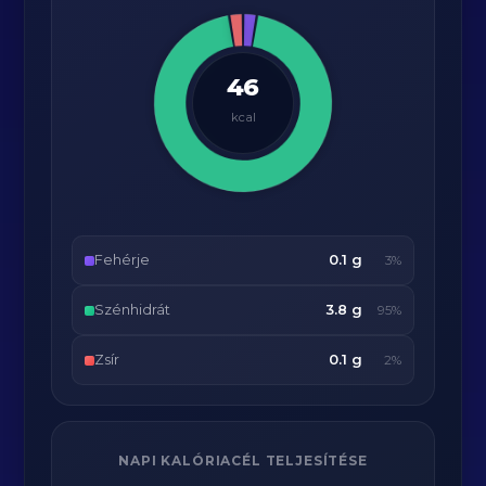
46
kcal
Fehérje
0.1 g
3%
Szénhidrát
3.8 g
95%
Zsír
0.1 g
2%
NAPI KALÓRIACÉL TELJESÍTÉSE