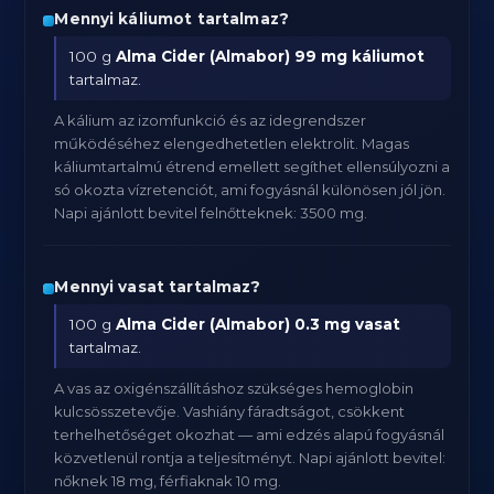
Mennyi káliumot tartalmaz?
100 g
Alma Cider (Almabor)
99 mg káliumot
tartalmaz.
A kálium az izomfunkció és az idegrendszer
működéséhez elengedhetetlen elektrolit. Magas
káliumtartalmú étrend emellett segíthet ellensúlyozni a
só okozta vízretenciót, ami fogyásnál különösen jól jön.
Napi ajánlott bevitel felnőtteknek: 3500 mg.
Mennyi vasat tartalmaz?
100 g
Alma Cider (Almabor)
0.3 mg vasat
tartalmaz.
A vas az oxigénszállításhoz szükséges hemoglobin
kulcsösszetevője. Vashiány fáradtságot, csökkent
terhelhetőséget okozhat — ami edzés alapú fogyásnál
közvetlenül rontja a teljesítményt. Napi ajánlott bevitel:
nőknek 18 mg, férfiaknak 10 mg.