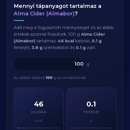
Mennyi tápanyagot tartalmaz a
Alma Cider (Almabor)
?
Add meg a fogyasztott mennyiséget és az alábbi
értékek azonnal frissülnek. 100 g
Alma Cider
(Almabor)
tartalmaz:
46 kcal
kalóriát,
0.1 g
fehérjét,
3.8 g
szénhidrátot és
0.1 g
zsírt.
g
Az alábbi adatok
100
g-ra vonatkoznak.
🔥
💪
46
0.1
KALÓRIA
FEHÉRJE
kcal
g