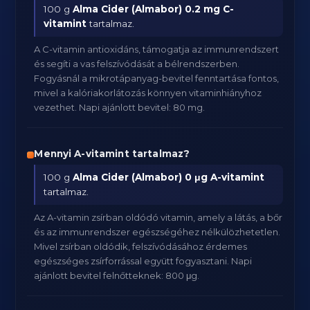
100 g
Alma Cider (Almabor)
0.2 mg C-
vitamint
tartalmaz.
A C-vitamin antioxidáns, támogatja az immunrendszert
és segíti a vas felszívódását a bélrendszerben.
Fogyásnál a mikrotápanyag-bevitel fenntartása fontos,
mivel a kalóriakorlátozás könnyen vitaminhiányhoz
vezethet. Napi ajánlott bevitel: 80 mg.
Mennyi A-vitamint tartalmaz?
100 g
Alma Cider (Almabor)
0 μg A-vitamint
tartalmaz.
Az A-vitamin zsírban oldódó vitamin, amely a látás, a bőr
és az immunrendszer egészségéhez nélkülözhetetlen.
Mivel zsírban oldódik, felszívódásához érdemes
egészséges zsírforrással együtt fogyasztani. Napi
ajánlott bevitel felnőtteknek: 800 μg.