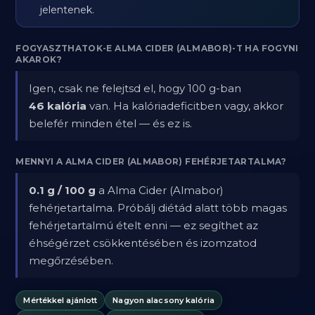
jelentenek.
FOGYASZTHATOK-E ALMA CIDER (ALMABOR)-T HA FOGYNI
AKAROK?
Igen, csak ne felejtsd el, hogy 100 g-ban
46 kalória
van. Ha kalóriadeficitben vagy, akkor
belefér minden étel — és ez is.
MENNYI A ALMA CIDER (ALMABOR) FEHÉRJETARTALMA?
0.1 g / 100 g
a Alma Cider (Almabor)
fehérjetartalma. Próbálj diétád alatt több magas
fehérjetartalmú ételt enni — ez segíthet az
éhségérzet csökkentésében és izomzatod
megőrzésében.
Mértékkel ajánlott
Nagyon alacsony kalória