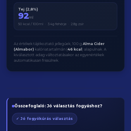
Tej (2,8%)
92
ml
50 kcal / 100ml · 3.4g fehérje · 2.8g zsír
Az értékek tájékoztató jellegűek, 100 g
Alma Cider
(Almabor)
kalóriatartalmán (
46 kcal
) alapulnak. A
kiválasztott adag változtatásakor az egyenértékek
automatikusan frissülnek.
Összefoglaló: Jó választás fogyáshoz?
✓ Jó fogyókúrás választás