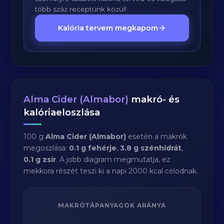
több száz receptünk közül!
Kalória tervem megkapom
Alma Cider (Almabor)
makró- és
kalóriaeloszlása
100 g
Alma Cider (Almabor)
esetén a makrók
megoszlása:
0.1 g fehérje
,
3.8 g szénhidrát
,
0.1 g zsír
. A jobb diagram megmutatja, ez
mekkora részét teszi ki a napi 2000 kcal célodnak.
MAKRÓTÁPANYAGOK ARÁNYA