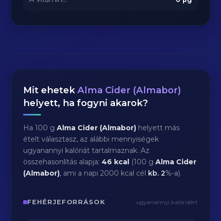
Mit ehetek
Alma Cider (Almabor)
helyett, ha fogyni akarok?
Ha 100 g
Alma Cider (Almabor)
helyett más
ételt választasz, az alábbi mennyiségek
ugyanannyi kalóriát tartalmaznak. Az
összehasonlítás alapja:
46 kcal
(100 g
Alma Cider
(Almabor)
, ami a napi 2000 kcal cél
kb.
2
%-a).
FEHÉRJEFORRÁSOK
ugyanannyi kalóriáért