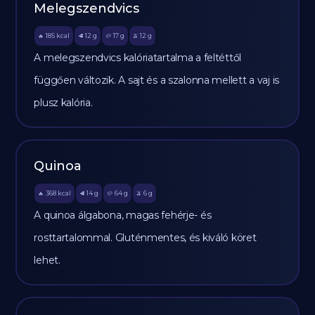
Melegszendvics
185
kcal
12
g
17
g
12
g
🔥
🥩
🥔
🫒
A melegszendvics kalóriatartalma a feltéttől
függően változik. A sajt és a szalonna mellett a vaj is
plusz kalória.
Quinoa
368
kcal
14
g
64
g
6
g
🔥
🥩
🥔
🫒
A quinoa álgabona, magas fehérje- és
rosttartalommal. Gluténmentes, és kiváló köret
lehet.