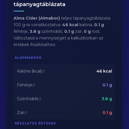
tápanyagtáblázata
Alma Cider (Almabor)
teljes tápanyagtáblázata
100 g-ra vonatkoztatva:
46 kcal
kalória,
0.1 g
fehérje,
3.8 g
szénhidrát,
0.1 g
zsír,
0 g
rost.
Változtasd a mennyiséget a kalkulátorban az
értékek frissítéséhez.
ALAPMAKRÓK
Kalória (kcal)
46
kcal
Fehérje
0.1
g
Szénhidrát
3.8
g
Zsír
0.1
g
RÉSZLETES ÉRTÉKEK