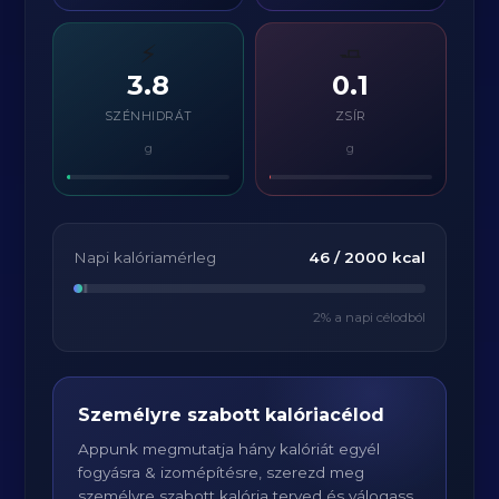
⚡
🧈
3.8
0.1
SZÉNHIDRÁT
ZSÍR
g
g
Napi kalóriamérleg
46
/
2000
kcal
2
% a napi célodból
Személyre szabott kalóriacélod
Appunk megmutatja hány kalóriát egyél
fogyásra & izomépítésre, szerezd meg
személyre szabott kalória terved és válogass