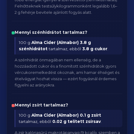
Felnőtteknek testsúlykilogrammonként legalább 1,6–
2 g fehérje bevitele ajánlott fogyás alatt.
Mennyi szénhidrátot tartalmaz?
100 g
Alma Cider (Almabor)
3.8 g
szénhidrátot
tartalmaz, ebből
3.8 g cukor
.
A szénhidrát önmagában nem ellenség, de a
hozzáadott cukor és a finomított szénhidrátok gyors
vércukoremelkedést okoznak, ami hamar éhséget és
ételvágyat hozhat vissza — ezért fogyásnál érdemes
figyelni az arányokra.
Mennyi zsírt tartalmaz?
100 g
Alma Cider (Almabor)
0.1 g zsírt
tartalmaz, ebből
0.02 g telített zsírsav
.
A zsír kalóriasűrű makrotápanyag (9 kcal/g, szemben a