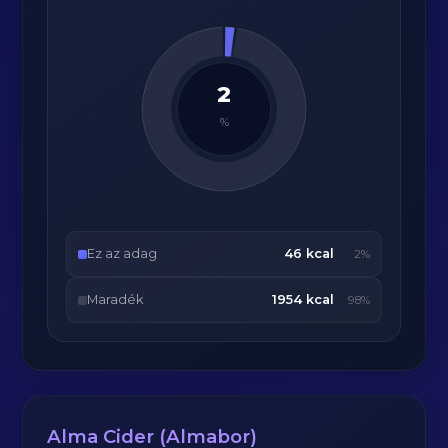
2
%
Ez az adag
46 kcal
2%
Maradék
1954 kcal
98%
Alma Cider (Almabor)