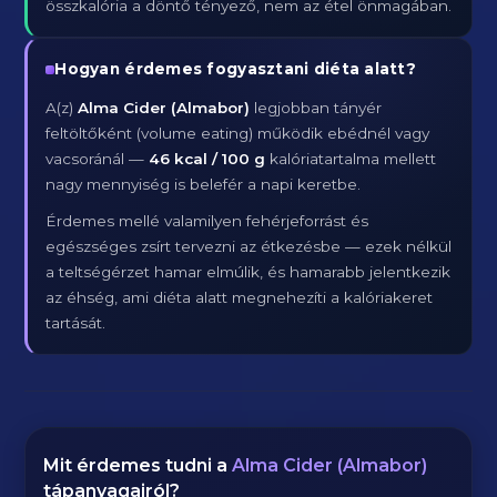
összkalória a döntő tényező, nem az étel önmagában.
Hogyan érdemes fogyasztani diéta alatt?
A(z)
Alma Cider (Almabor)
legjobban tányér
feltöltőként (volume eating) működik ebédnél vagy
vacsoránál —
46 kcal / 100 g
kalóriatartalma mellett
nagy mennyiség is belefér a napi keretbe.
Érdemes mellé valamilyen fehérjeforrást és
egészséges zsírt tervezni az étkezésbe — ezek nélkül
a teltségérzet hamar elmúlik, és hamarabb jelentkezik
az éhség, ami diéta alatt megnehezíti a kalóriakeret
tartását.
Mit érdemes tudni a
Alma Cider (Almabor)
tápanyagairól?