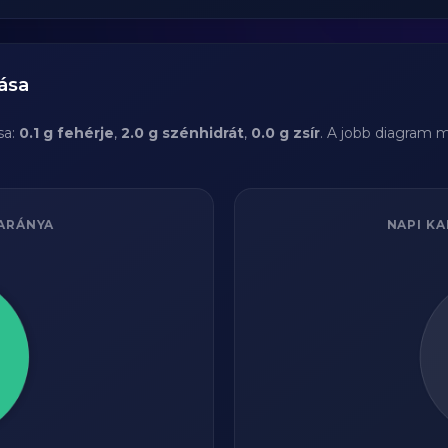
ása
sa:
0.1 g fehérje
,
2.0 g szénhidrát
,
0.0 g zsír
. A jobb diagram m
ARÁNYA
NAPI KA