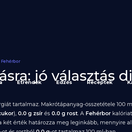
Fehérbor
sra: jó választás di
a
Étrendek
Edzés
Receptek
K
giát tartalmaz. Makrótápanyag-összetétele 100 ml
 cukor
),
0.0 g zsír
és
0.0 g rost
. A
Fehérbor
kalória
a két érték határozza meg leginkább, mennyire a
-ot és rostból
0.0 g
-ot tartalmaz 100 ml-ban.