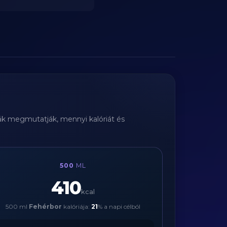
yák megmutatják, mennyi kalóriát és
500
ML
410
kcal
500 ml
Fehérbor
kalóriája:
21
% a napi célból