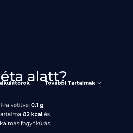
éta alatt?
alkulátorok
További Tartalmak
-ra vetítve:
0.1 g
tartalma
82 kcal
és
lkalmas fogyókúrás