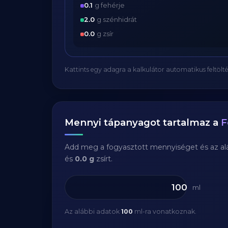
0.1
g fehérje
2.0
g szénhidrát
0.0
g zsír
Kattints egy adagra a kalkulátor automatikus feltölté
Mennyi tápanyagot tartalmaz a
F
Add meg a fogyasztott mennyiséget és az aláb
és
0.0 g
zsírt.
ml
Az alábbi adatok
100
ml-ra vonatkoznak.