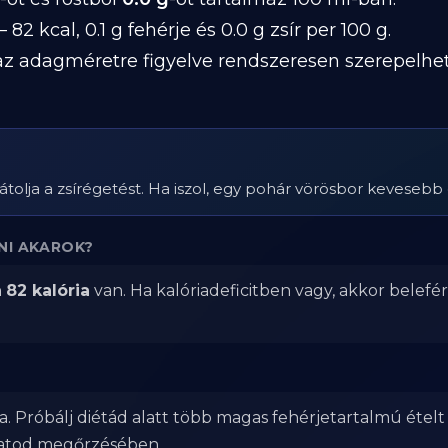
 82 kcal, 0.1 g fehérje és 0.0 g zsír per 100 g.
z adagméretre figyelve rendszeresen szerepelhet 
gátolja a zsírégetést. Ha iszol, egy pohár vörösbor kevesebb
NI AKAROK?
n
82 kalória
van. Ha kalóriadeficitben vagy, akkor belefé
. Próbálj diétád alatt több magas fehérjetartalmú ételt
zatod megőrzésében.