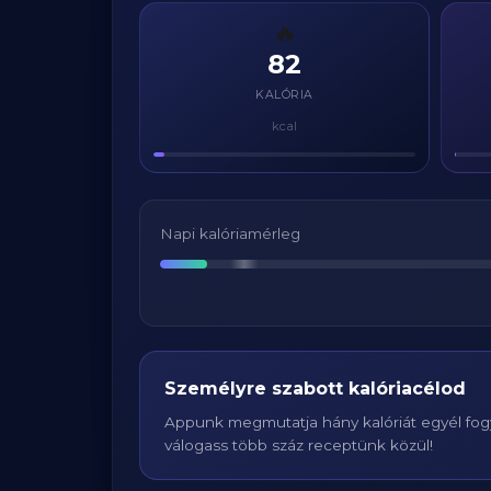
🔥
82
KALÓRIA
kcal
Napi kalóriamérleg
Személyre szabott kalóriacélod
Appunk megmutatja hány kalóriát egyél fogy
válogass több száz receptünk közül!