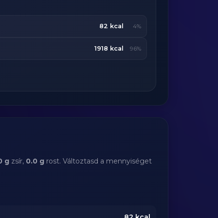
82 kcal
4%
1918 kcal
96%
0 g
zsír,
0.0 g
rost. Változtasd a mennyiséget
82
kcal