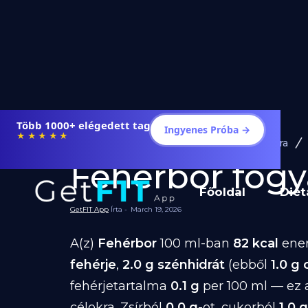
Több 1000+ elégedett tag
Ingyenes Próba →
★★★★★
Diéta és Étrend
Ételek Fogyásra
Fehérbor fogyá
Főoldal
Diét
GetFIT App
Írta -
March 19, 2026
A(z)
Fehérbor
100 ml-ban
82 kcal
ener
fehérje
,
2.0 g szénhidrát
(ebből
1.0 g
fehérjetartalma
0.1 g
per 100 ml — ez 
célokra. Zsírból
0.0 g
-ot, cukorból
1.0 g