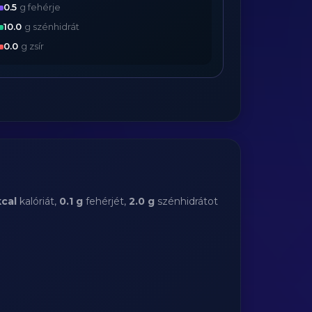
0.5
g fehérje
10.0
g szénhidrát
0.0
g zsír
kcal
kalóriát,
0.1 g
fehérjét,
2.0 g
szénhidrátot