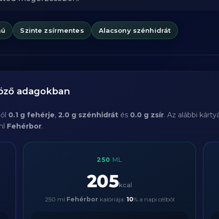
mú
Szinte zsírmentes
Alacsony szénhidrát
böző adagokban
ből
0.1 g fehérje
,
2.0 g szénhidrát
és
0.0 g zsír
. Az alábbi kárt
ml
Fehérbor
.
250
ML
205
kcal
250 ml
Fehérbor
kalóriája:
10
% a napi célból