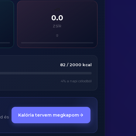
🧈
0.0
ZSÍR
g
82
/
2000
kcal
4
% a napi célodból
Kalória tervem megkapom
ed és