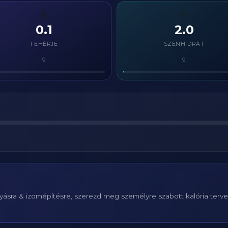
💪
⚡
0.1
2.0
FEHÉRJE
SZÉNHIDRÁT
g
g
ásra & izomépítésre, szerezd meg személyre szabott kalória terv