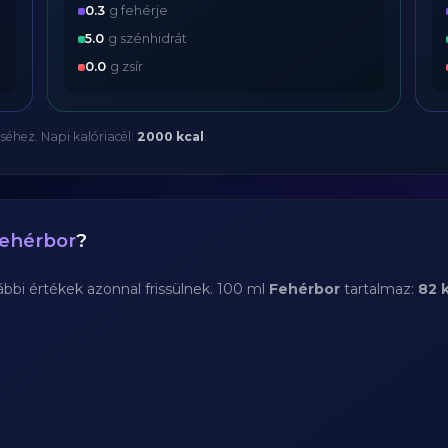
0.3
g fehérje
5.0
g szénhidrát
0.0
g zsír
séhez. Napi kalóriacél:
2000 kcal
.
ehérbor
?
bi értékek azonnal frissülnek. 100 ml
Fehérbor
tartalmaz:
82 