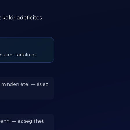
kalóriadeficites
 cukrot tartalmaz.
r minden étel — és ez
 enni — ez segíthet