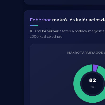
Fehérbor
makró- és kalóriaeloszl
100 ml
Fehérbor
esetén a makrók megoszlá
2000 kcal célodnak.
MAKRÓTÁPANYAGOK 
82
kcal