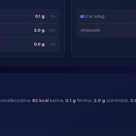
0.1 g
Ez az adag
5%
2.0 g
Maradék
95%
0.0 g
0%
 vonatkoztatva:
82 kcal
kalória,
0.1 g
fehérje,
2.0 g
szénhidrát,
0.