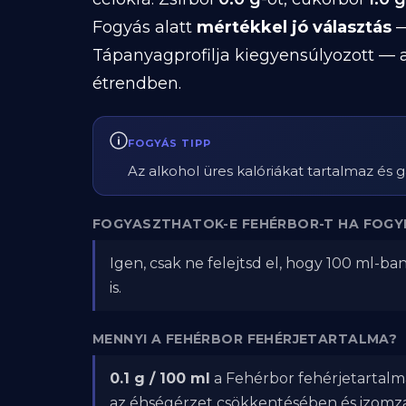
Fogyás alatt
mértékkel jó választás
—
Tápanyagprofilja kiegyensúlyozott — a
étrendben.
FOGYÁS TIPP
Az alkohol üres kalóriákat tartalmaz és 
FOGYASZTHATOK-E FEHÉRBOR-T HA FOGY
Igen, csak ne felejtsd el, hogy 100 ml-ba
is.
MENNYI A FEHÉRBOR FEHÉRJETARTALMA?
0.1 g / 100 ml
a Fehérbor fehérjetartalma
az éhségérzet csökkentésében és izom