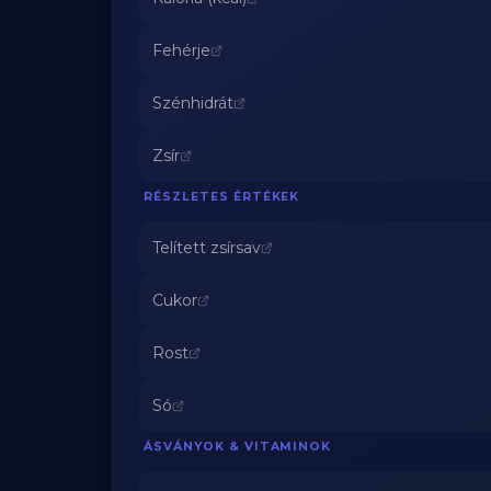
Fehérje
Szénhidrát
Zsír
RÉSZLETES ÉRTÉKEK
Telített zsírsav
Cukor
Rost
Só
ÁSVÁNYOK & VITAMINOK