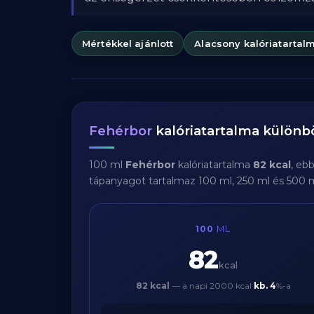
Mértékkel ajánlott
Alacsony kalóriatartal
Fehérbor
kalóriatartalma külön
100 ml
Fehérbor
kalóriatartalma
82 kcal
, eb
tápanyagot tartalmaz 100 ml, 250 ml és 500 
100
ML
82
kcal
82 kcal
— a napi 2000 kcal
kb.
4
%-a