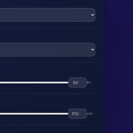
év
cm