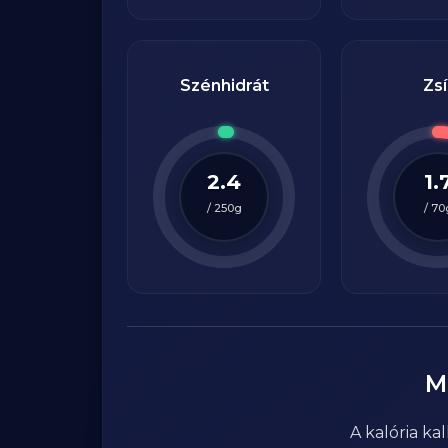
Szénhidrát
Zsí
2.4
1.
/
250
g
/
70
M
A kalória k