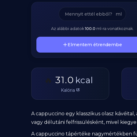
ml
Az alábbi adatok
100.0
ml
-ra vonatkoznak.
Elmentem étrendembe
31.0
🔥
kcal
Kalória
A cappuccino egy klasszikus olasz kávéital, 
vagy délutáni felfrissülésként, mivel kiegy
A cappuccino tápértéke nagymértékben függ