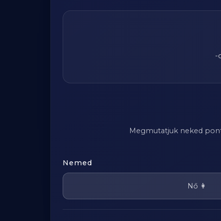
-
Megmutatjuk neked pontosa
Nemed
Nő 👩