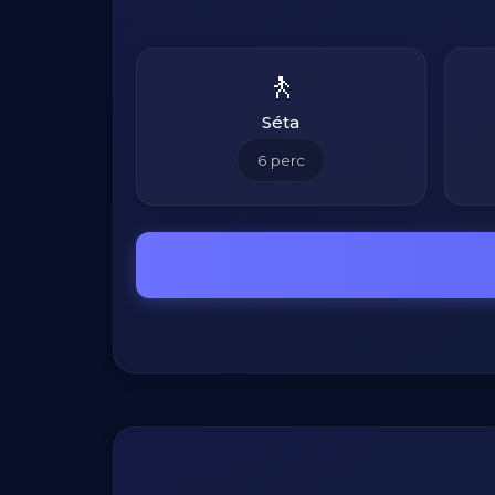
🚶
Séta
6
perc