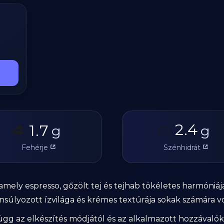
2.4
1.7
🥩
g
🥔
g
Fehérje
Szénhidrát
amely espresso, gőzölt tej és tejhab tökéletes harmóniájá
ensúlyozott ízvilága és krémes textúrája sokak számára v
 az elkészítés módjától és az alkalmazott hozzávalóktó