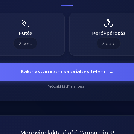
🏃
🚴
Futás
Kerékpározás
2
perc
3
perc
Kalóriaszámítom kalóriabevitelem!
→
Próbáld ki díjmentesen
Mennyire laktató a(z)
Cappuccino
?