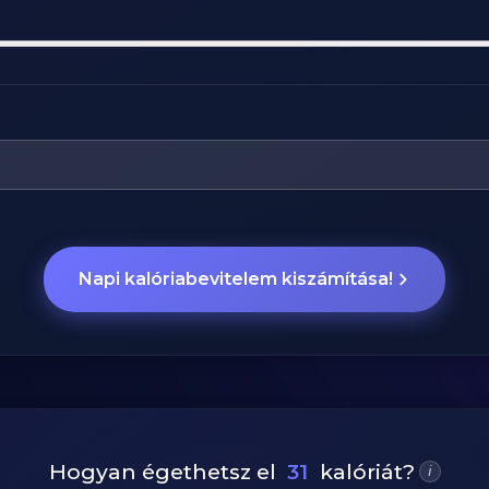
Napi kalóriabevitelem kiszámítása!
Hogyan égethetsz el
31
kalóriát?
i