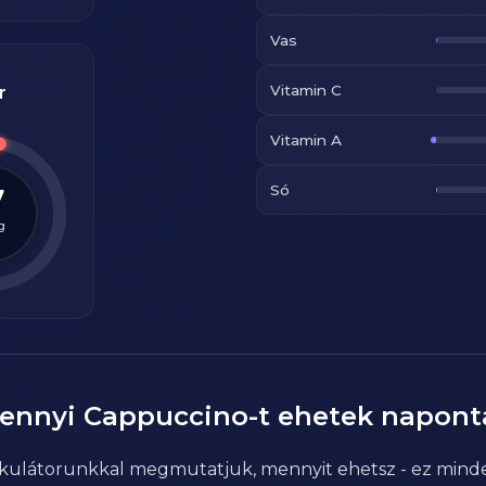
Vas
Vitamin C
r
Vitamin A
Só
7
g
ennyi
Cappuccino
-t ehetek napont
alkulátorunkkal megmutatjuk, mennyit ehetsz - ez mind