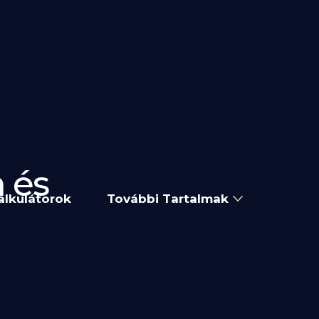
 és
alkulátorok
További Tartalmak