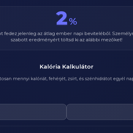
2
%
ot fedez jelenleg az átlag ember napi beviteléből. Személy
szabott eredményért töltsd ki az alábbi mezőket!
Kalória Kalkulátor
n mennyi kalóriát, fehérjét, zsírt, és szénhidrátot egyél nap