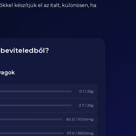
kel készítjük el az italt, különösen, ha
gbeviteledből?
yagok
0.1
/
25
g
2.7
/
25
g
60.0
/
1000
mg
97.0
/
3500
mg