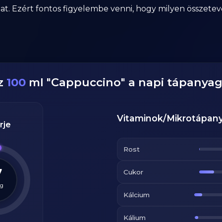
at. Ezért fontos figyelembe venni, hogy milyen összetevők
z
100
ml
"
Cappuccino
" a napi tápanya
Vitaminok/Mikrotápan
rje
Rost
7
Cukor
g
Kálcium
Kálium