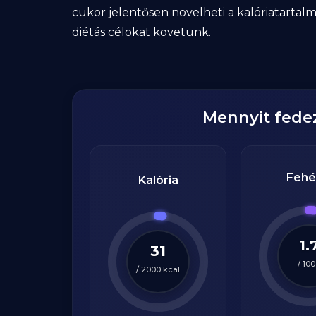
cukor jelentősen növelheti a kalóriatartalm
diétás célokat követünk.
Mennyit fede
Fehé
Kalória
1.
31
/
100
/
2000
kcal