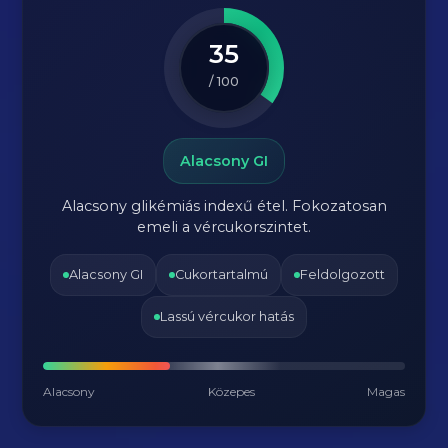
35
/ 100
Alacsony GI
Alacsony glikémiás indexű étel. Fokozatosan
emeli a vércukorszintet.
Alacsony GI
Cukortartalmú
Feldolgozott
Lassú vércukor hatás
Alacsony
Közepes
Magas