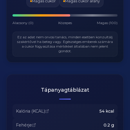
Magas cukor
Magas cukor arány
Alacsony (0)
Közepes
Magas (100)
Ez az adat nem orvosi tanács, minden esetben konzultálj
szakértővel ha beteg vagy. Egészséges emberek számára
a cukor fogyasztása mértékkel általában nem jelent
gondot.
Tápanyagtáblázat
Kalória (KCAL)
54
kcal
Fehérje
0.2
g