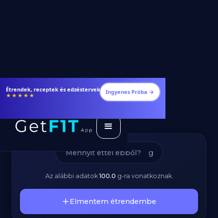
Gránátalmalé -
Fogyj és izmosodj hatékonyabban
Ingyenes Próba →
★★★★★
Kalóriatartalom és
Tápanyagok
g
Az alábbi adatok
100.0
g
-ra vonatkoznak.
Elmentem étrendembe