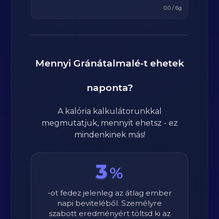
0.0
/
6
g
Mennyi
Gránátalmalé
-t ehetek
naponta?
A kalória kalkulátorunkkal
megmutatjuk, mennyit ehetsz - ez
mindenkinek más!
3
%
-ot fedez jelenleg az átlag ember
napi beviteléből. Személyre
szabott eredményért töltsd ki az