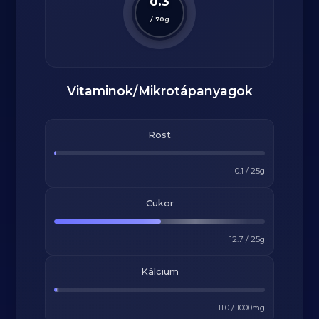
0.3
/
70
g
Vitaminok/Mikrotápanyagok
Rost
0.1
/
25
g
Cukor
12.7
/
25
g
Kálcium
11.0
/
1000
mg