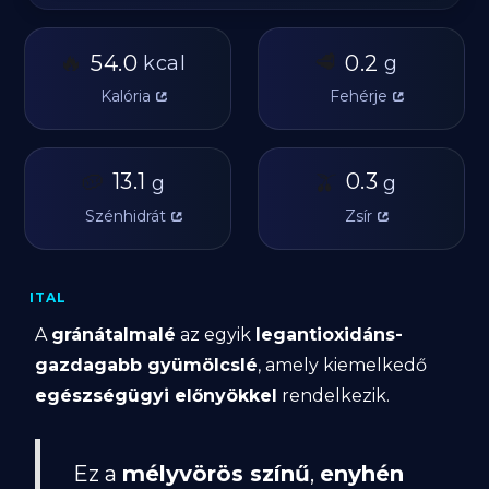
🔥
🥩
54.0
0.2
kcal
g
Kalória
Fehérje
🥔
13.1
🫒
0.3
g
g
Szénhidrát
Zsír
ITAL
A
gránátalmalé
az egyik
legantioxidáns-
gazdagabb gyümölcslé
, amely kiemelkedő
egészségügyi előnyökkel
rendelkezik.
Ez a
mélyvörös színű
,
enyhén