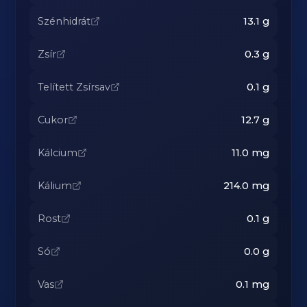
Szénhidrát
13.1
g
Zsír
0.3
g
Telített Zsírsav
0.1
g
Cukor
12.7
g
Kálcium
11.0
mg
Kálium
214.0
mg
Rost
0.1
g
Só
0.0
g
Vas
0.1
mg