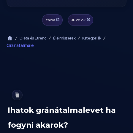
Italok
Juice-ok
Diéta és Étrend
Élelmiszerek
Kategóriák
Gránátalmalé
Ihatok gránátalmalevet ha
fogyni akarok?