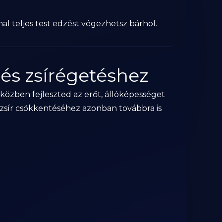
al teljes test edzést végezhetsz bárhol.
 és zsírégetéshez
iközben fejleszted az erőt, állóképességet
stzsír csökkentéséhez azonban továbbra is