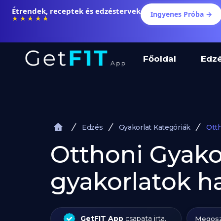
Étrendek, receptek és edzéstervek
Ingyenes Próba →
★★★★★
Főoldal
Edz
Edzés
Gyakorlat Kategóriák
Ott
Otthoni Gyakor
gyakorlatok h
GetFIT App
csapata irta.
Megosz