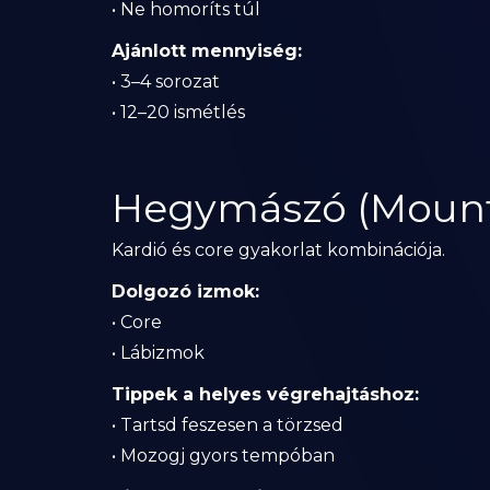
• Ne homoríts túl
Ajánlott mennyiség:
• 3–4 sorozat
• 12–20 ismétlés
Hegymászó (Mount
Kardió és core gyakorlat kombinációja.
Dolgozó izmok:
• Core
• Lábizmok
Tippek a helyes végrehajtáshoz:
• Tartsd feszesen a törzsed
• Mozogj gyors tempóban