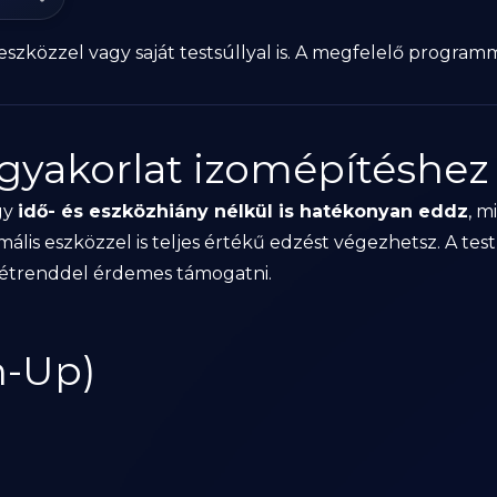
szközzel vagy saját testsúllyal is. A megfelelő programm
 gyakorlat izomépítéshez
gy
idő- és eszközhiány nélkül is hatékonyan eddz
, m
mális eszközzel is teljes értékű edzést végezhetsz. A te
ő étrenddel érdemes támogatni.
h-Up)