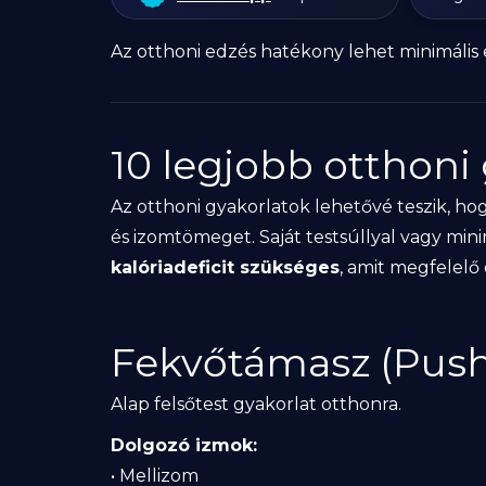
Az otthoni edzés hatékony lehet minimális e
10 legjobb otthoni
Az otthoni gyakorlatok lehetővé teszik, ho
és izomtömeget. Saját testsúllyal vagy mini
kalóriadeficit szükséges
, amit megfelel
Fekvőtámasz (Pus
Alap felsőtest gyakorlat otthonra.
Dolgozó izmok:
• Mellizom