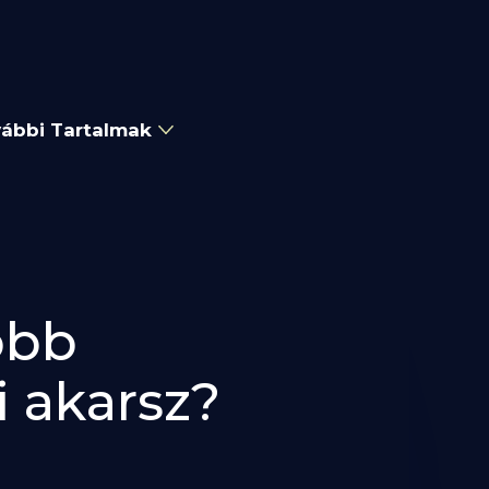
ábbi Tartalmak
obb
i akarsz?