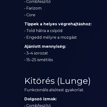
• Combfeszítő
• Farizom
• Core
Tippek a helyes végrehajtáshoz:
• Told hátra a csípőd
• Engedd mélyre a mozgást
Ajánlott mennyiség:
• 3–4 sorozat
• 15–25 ismétlés
Kitörés (Lunge)
Funkcionális alsótest gyakorlat.
Dolgozó izmok:
• Combfeszítő