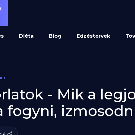
és
Diéta
Blog
Edzéstervek
Tov
honi
latok - Mik a legj
a fogyni, izmosodn
tás