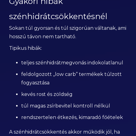
Gyakori hibák
szénhidrátcsökkentésnél
Sokan túl gyorsan és túl szigorúan váltanak, ami
hosszú távon nem tartható.
Tipikus hibák:
teljes szénhidrátmegvonás indokolatlanul
feldolgozott „low carb” termékek túlzott
fogyasztása
kevés rost és zöldség
túl magas zsírbevitel kontroll nélkül
rendszertelen étkezés, kimaradó főételek
A szénhidrátcsökkentés akkor működik jól, ha