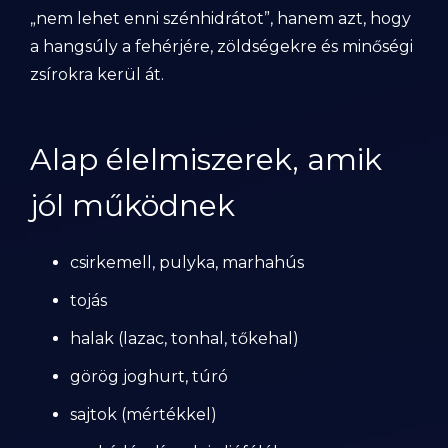
„nem lehet enni szénhidrátot”, hanem azt, hogy
a hangsúly a fehérjére, zöldségekre és minőségi
zsírokra kerül át.
Alap élelmiszerek, amik
jól működnek
csirkemell, pulyka, marhahús
tojás
halak (lazac, tonhal, tőkehal)
görög joghurt, túró
sajtok (mértékkel)