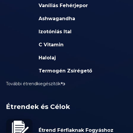
Vaníliás Fehérjepor
Ashwagandha
Izotóniás Ital
C Vitamin
Halolaj
Termogén Zsírégető
További étrendkiegészítők
Étrendek és Célok
Étrend Férfiaknak Fogyáshoz