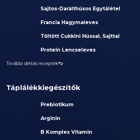
Sajtos-Darálthúsos Egytálétel
Francia Hagymaleves
Töltött Cukkini Hússal, Sajttal
Protein Lencseleves
További diétás receptek
Táplálékkiegészítők
Prebiotikum
Arginin
B Komplex Vitamin