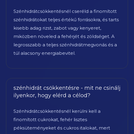
Szénhidrátcsökkentésnél cseréld a finomított
szénhidrátokat teljes értékű forrásokra, és tarts
kisebb adag rizst, zabot vagy kenyeret,
miközben növeled a fehérjét és zöldséget. A
legrosszabb a teljes szénhidrátmegvonás és a
túl alacsony energiabevitel.
szénhidrát csökkentésre - mit ne csinálj
ilyenkor, hogy elérd a célod?
Szénhidrátcsökkentésnél kerülni kell a
finomított cukrokat, fehér lisztes
péksüteményeket és cukros italokat, mert