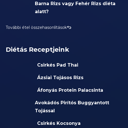
Barna Rizs vagy Fehér Rizs diéta
alatt?
További étel összehasonlítások
Diétás Receptjeink
Csirkés Pad Thai
Ázsiai Tojásos Rizs
Áfonyás Protein Palacsinta
Avokádós Pirítós Buggyantott
Tojással
Csirkés Kocsonya