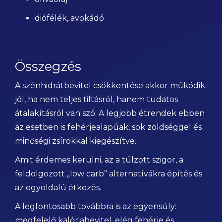
diófélék, avokádó
Összegzés
A szénhidrátbevitel csökkentése akkor működik
jól, ha nem teljes tiltásról, hanem tudatos
átalakításról van szó. A legjobb étrendek ebben
az esetben is fehérjealapúak, sok zöldséggel és
minőségi zsírokkal kiegészítve.
Amit érdemes kerülni, az a túlzott szigor, a
feldolgozott „low carb” alternatívákra építés és
az egyoldalú étkezés.
A legfontosabb továbbra is az egyensúly:
megfelelő kalóriabevitel, elég fehérje és