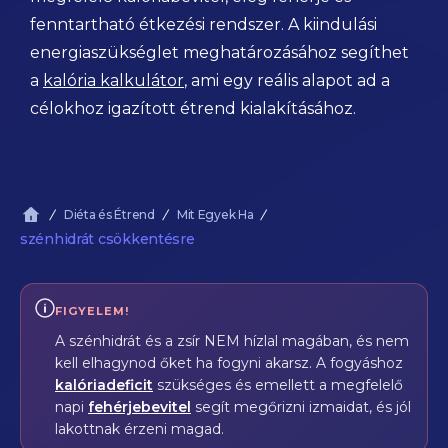
fenntartható étkezési rendszer. A kiindulási
energiaszükséglet meghatározásához segíthet
a
kalória kalkulátor
, ami egy reális alapot ad a
célokhoz igazított étrend kialakításához.
Diéta és Étrend
Mit Egyek Ha
szénhidrát csökkentésre
FIGYELEM!
A szénhidrát és a zsír NEM hízlal magában, és nem
kell elhagynod őket ha fogyni akarsz. A fogyáshoz
kalóriadeficit
szükséges és emellett a megfelelő
napi
fehérjebevitel
segít megőrizni izmaidat, és jól
lakottnak érzeni magad.