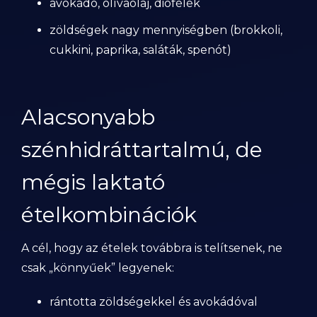
avokádó, olívaolaj, diófélék
zöldségek nagy mennyiségben (brokkoli,
cukkini, paprika, saláták, spenót)
Alacsonyabb
szénhidráttartalmú, de
mégis laktató
ételkombinációk
A cél, hogy az ételek továbbra is telítsenek, ne
csak „könnyűek” legyenek:
rántotta zöldségekkel és avokádóval