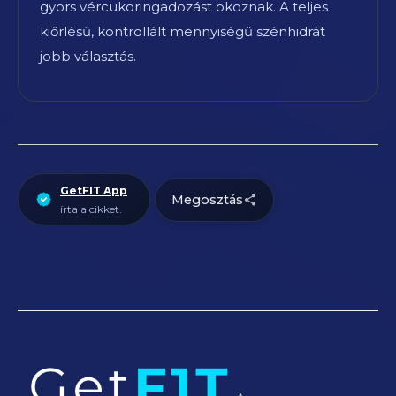
gyors vércukoringadozást okoznak. A teljes
kiőrlésű, kontrollált mennyiségű szénhidrát
jobb választás.
GetFIT App
Megosztás
írta a cikket.