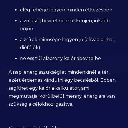
elég fehérje legyen minden étkezésben
a zöldségbevitel ne csökkenjen, inkább
nőjön
a zsírok minősége legyen jó (olívaolaj, hal,
diófélék)
ne ess túl alacsony kalóriabevitelbe
A napi energiaszükséglet mindenkinél eltér,
ezért érdemes kiindulni egy becslésből. Ebben
segíthet egy
kalória kalkulátor
, ami
megmutatja, körülbelül mennyi energiára van
szükség a célokhoz igazítva.