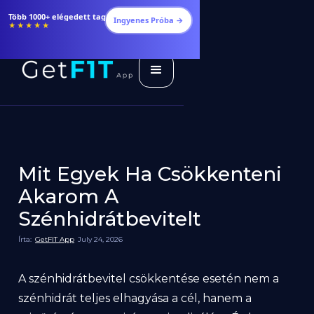
Több 1000+ elégedett tag
Ingyenes Próba →
★★★★★
Mit Egyek Ha Csökkenteni
Akarom A
Szénhidrátbevitelt
Írta:
GetFIT App
July 24, 2026
A szénhidrátbevitel csökkentése esetén nem a
szénhidrát teljes elhagyása a cél, hanem a