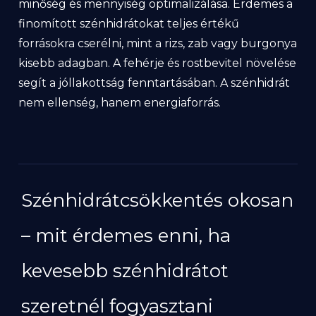
minőség és mennyiség optimalizálása. Érdemes a
finomított szénhidrátokat teljes értékű
forrásokra cserélni, mint a rizs, zab vagy burgonya
kisebb adagban. A fehérje és rostbevitel növelése
segít a jóllakottság fenntartásában. A szénhidrát
nem ellenség, hanem energiaforrás.
Szénhidrátcsökkentés okosan
– mit érdemes enni, ha
kevesebb szénhidrátot
szeretnél fogyasztani