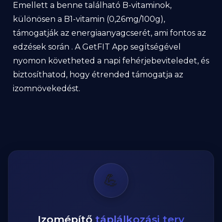
Emellett a benne található B-vitaminok,
különösen a B1-vitamin (0,26mg/100g),
támogatják az energiaanyagcserét, ami fontos az
edzések során . A GetFIT App segítségével
nyomon követheted a napi fehérjebeviteledet, és
biztosíthatod, hogy étrended támogatja az
izomnövekedést.
💪
Izomépítő
táplálkozási terv