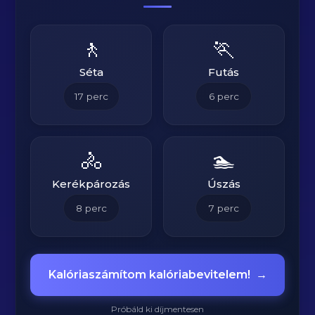
🚶
🏃
Séta
Futás
17
perc
6
perc
🚴
🏊
Kerékpározás
Úszás
8
perc
7
perc
Kalóriaszámítom kalóriabevitelem!
→
Próbáld ki díjmentesen