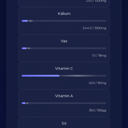
25.0
/
1000
mg
Kálium
244.0
/
3500
mg
Vas
1.0
/
18
mg
Vitamin C
40.0
/
90
mg
Vitamin A
39.0
/
900
μg
Só