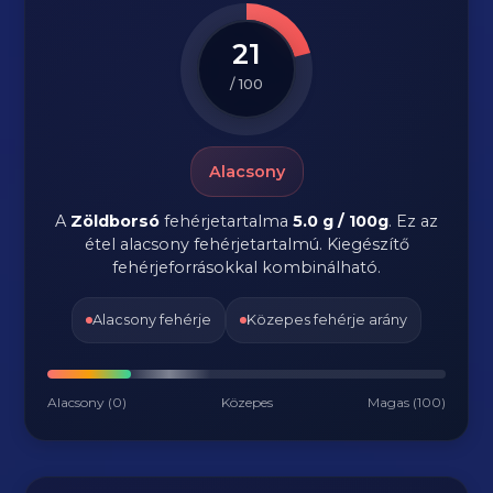
21
/ 100
Alacsony
A
Zöldborsó
fehérjetartalma
5.0 g / 100g
. Ez az
étel alacsony fehérjetartalmú. Kiegészítő
fehérjeforrásokkal kombinálható.
Alacsony fehérje
Közepes fehérje arány
Alacsony (0)
Közepes
Magas (100)