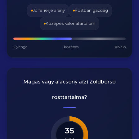
Jó fehérje arány
Rostban gazdag
Közepes kalóriatartalom
Gyenge
Közepes
Kiváló
Magas vagy alacsony a(z) Zöldborsó
rosttartalma?
35