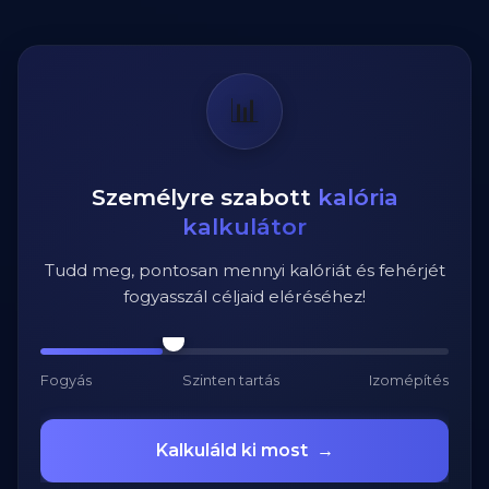
📊
Személyre szabott
kalória
kalkulátor
Tudd meg, pontosan mennyi kalóriát és fehérjét
fogyasszál céljaid eléréséhez!
Fogyás
Szinten tartás
Izomépítés
Kalkuláld ki most
→