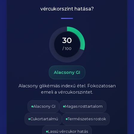
vércukorszint hatása?
30
/ 100
Alacsony GI
Alacsony glikémiás indexű étel. Fokozatosan
emeli a vércukorszintet.
Alacsony GI
Magas rosttartalom
Cukortartalmú
Természetes rostok
Lassú vércukor hatás