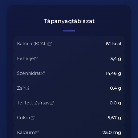
Tápanyagtáblázat
Kalória (KCAL)
81
kcal
Fehérje
5,4
g
Szénhidrát
14,46
g
Zsír
0,4
g
Telített Zsírsav
0.0
g
Cukor
5,67
g
Kálcium
25.0
mg