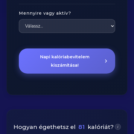
Mennyire vagy aktív?
Napi kalóriabevitelem
kiszámítása!
Hogyan égethetsz el
81
kalóriát?
i