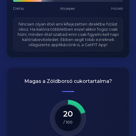
Diétás
Közepes
Hizlaló
Nincsen olyan étel ami kifejezetten direktbe hízást
okoz. Ha kalória többletben eszel akkor fogsz csak
hízni, minden étel szabad enni csak figyelni kell napi
kalóriabeviteledet. Ebben segít több ezreknek
világszerte applikációnk is, a GetFIT App!
Magas a
Zöldborsó
cukortartalma?
20
/ 100