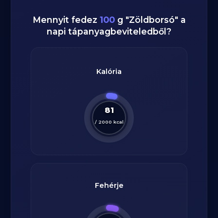
Mennyit fedez
100
g
"
Zöldborsó
" a
napi tápanyagbeviteledből?
Kalória
81
/
2000
kcal
Fehérje