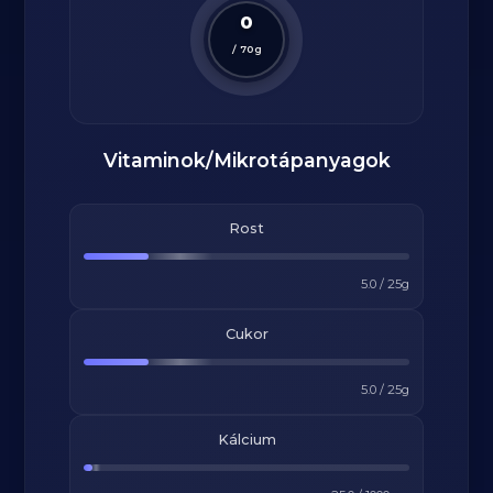
0
/
70
g
Vitaminok/Mikrotápanyagok
Rost
5.0
/
25
g
Cukor
5.0
/
25
g
Kálcium