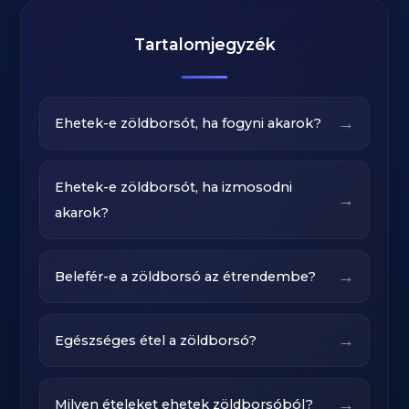
Tartalomjegyzék
→
Ehetek-e zöldborsót, ha fogyni akarok?
Ehetek-e zöldborsót, ha izmosodni
→
akarok?
→
Belefér-e a zöldborsó az étrendembe?
→
Egészséges étel a zöldborsó?
→
Milyen ételeket ehetek zöldborsóból?