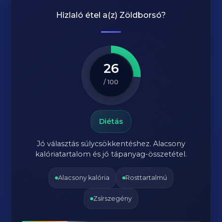
Hizlaló étel a(z)
Zöldborsó
?
26
/ 100
Diétás
Jó választás súlycsökkentéshez. Alacsony
kalóriatartalom és jó tápanyag-összetétel.
Alacsony kalória
Rosttartalmú
Zsírszegény