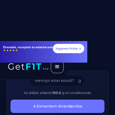
Zöldborsó -
Fogyj és izmosodj hatékonyabban
Ingyenes Próba →
★★★★★
Kalóriatartalom és
Tápanyagok
g
Az alábbi adatok
100.0
g
-ra vonatkoznak.
Elmentem étrendembe