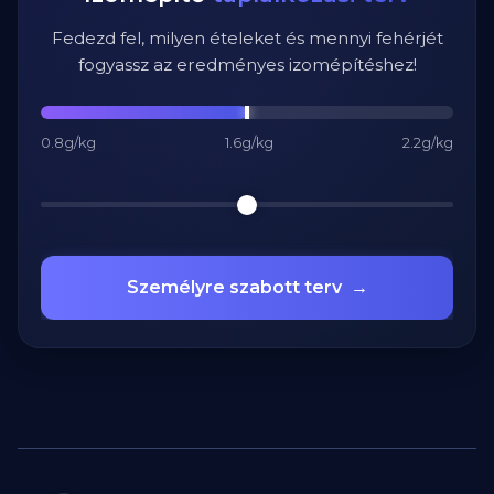
Fedezd fel, milyen ételeket és mennyi fehérjét
fogyassz az eredményes izomépítéshez!
0.8g/kg
1.6g/kg
2.2g/kg
Személyre szabott terv
→