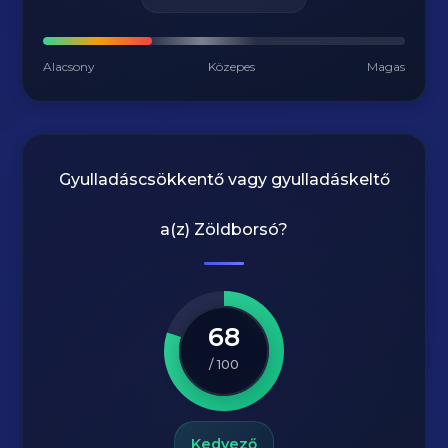
Alacsony
Közepes
Magas
Gyulladáscsökkentő vagy gyulladáskeltő
a(z)
Zöldborsó
?
68
/ 100
Kedvező