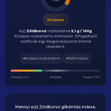
/ 100
Közepes
A(z)
Zöldborsó
rosttartalma
5,1 g / 100g
.
Közepes rosttartalmú élelmiszer. Elfogadható
rostforrás egy kiegyensúlyozott étrend
részeként.
Közepes rosttartalom
Telítő hatású
Alacsony (0)
Közepes
Magas (100)
Mennyi a(z)
Zöldborsó
glikémiás indexe,