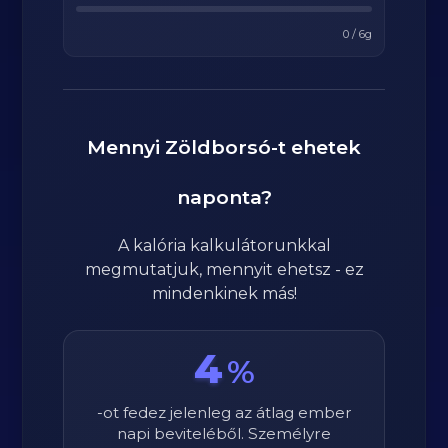
0
/
6
g
Mennyi
Zöldborsó
-t ehetek
naponta?
A kalória kalkulátorunkkal
megmutatjuk, mennyit ehetsz - ez
mindenkinek más!
4
%
-ot fedez jelenleg az átlag ember
napi beviteléből. Személyre