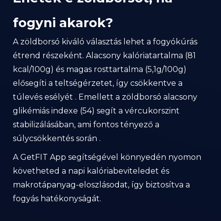
fogyni akarok?
A zöldborsó kiváló választás lehet a fogyókúrás
étrend részeként. Alacsony kalóriatartalma (81
kcal/100g) és magas rosttartalma (5,1g/100g)
elősegíti a teltségérzetet, így csökkentve a
túlevés esélyét . Emellett a zöldborsó alacsony
glikémiás indexe (54) segít a vércukorszint
stabilizálásában, ami fontos tényező a
súlycsökkentés során .
A GetFIT App segítségével könnyedén nyomon
követheted a napi kalóriabeviteledet és
makrotápanyag-eloszlásodat, így biztosítva a
fogyás hatékonyságát.