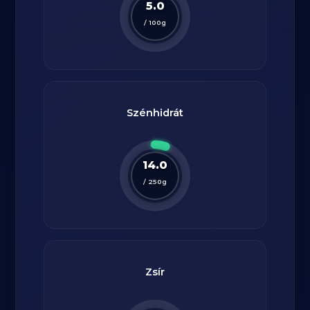
5.0
/
100
g
Szénhidrát
14.0
/
250
g
Zsír