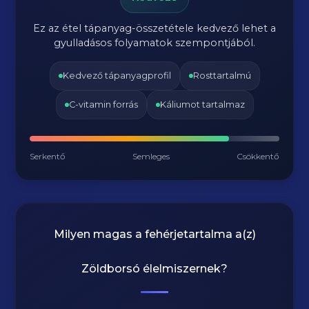
Ez az étel tápanyag-összetétele kedvező lehet a
gyulladásos folyamatok szempontjából.
Kedvező tápanyagprofil
Rosttartalmú
C-vitamin forrás
Káliumot tartalmaz
Serkentő
Semleges
Csökkentő
Milyen magas a fehérjetartalma a(z)
Zöldborsó
élelmiszernek?