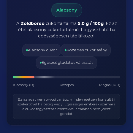
Alacsony
A
Zöldborsó
cukortartalma
5.0 g / 100g
. Ez az
étel alacsony cukortartalmú. Fogyaszható ha
egészségesen táplálkozol.
Alacsony cukor
Közepes cukor arány
Egészségtudatos választás
Alacsony (0)
Közepes
Magas (100)
Ez az adat nem orvosi tanács, minden esetben konzultálj
szakértővel ha beteg vagy. Egészséges emberek számára
a cukor fogyasztása mértékkel általában nem jelent
gondot.