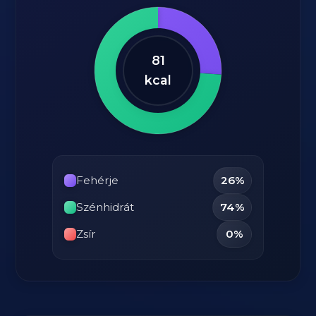
81
kcal
Fehérje
26%
Szénhidrát
74%
Zsír
0%