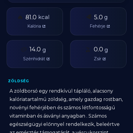
🔥
🥩
81.0
5.0
kcal
g
Kalória
Fehérje
🥔
14.0
🫒
0.0
g
g
Szénhidrát
Zsír
ZÖLDSÉG
A zöldborsó egy rendkívül tápláló, alacsony
kalóriatartalmú zöldség, amely gazdag rostban,
növényi fehérjében és számos létfontosságú
vitaminban és ásványi anyagban . Számos
egészségügyi előnnyel rendelkezik, beleértve
az emésztés támogatását, a vércukorszint