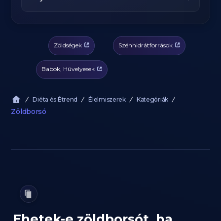
Zöldségek
Szénhidrátforrások
Babok, Hüvelyesek
Diéta és Étrend
Élelmiszerek
Kategóriák
Zöldborsó
Ehetek-e zöldborsót, ha