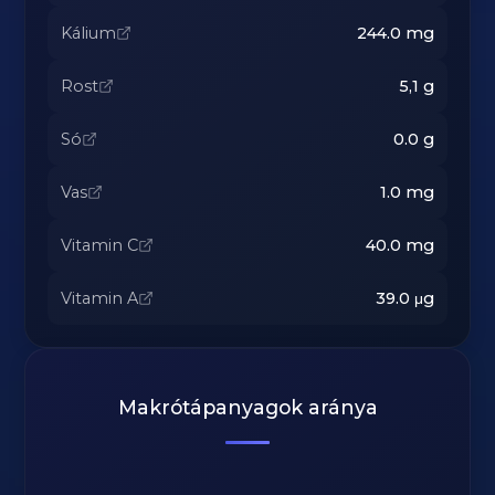
Kálium
244.0
mg
Rost
5,1
g
Só
0.0
g
Vas
1.0
mg
Vitamin C
40.0
mg
Vitamin A
39.0
μg
Makrótápanyagok aránya