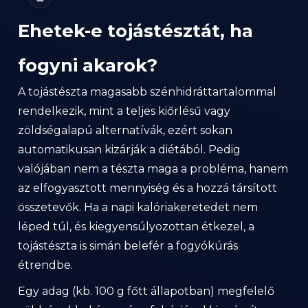
Ehetek-e tojástésztát, ha
fogyni akarok?
A tojástészta magasabb szénhidráttartalommal
rendelkezik, mint a teljes kiőrlésű vagy
zöldségalapú alternatívák, ezért sokan
automatikusan kizárják a diétából. Pedig
valójában nem a tészta maga a probléma, hanem
az elfogyasztott mennyiség és a hozzá társított
összetevők. Ha a napi kalóriakeretedet nem
léped túl, és kiegyensúlyozottan étkezel, a
tojástészta is simán belefér a fogyókúrás
étrendbe.
Egy adag (kb. 100 g főtt állapotban) megfelelő