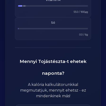
55.0
/
900
μg
Só
0.0
/
6
g
Mennyi
Tojástészta
-t ehetek
naponta?
A kalória kalkulátorunkkal
megmutatjuk, mennyit ehetsz - ez
mindenkinek más!