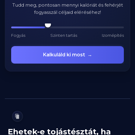
Tudd meg, pontosan mennyi kalóriát és fehérjét
fogyasszál céljaid eléréséhez!
Fogyás
Szinten tartás
Izomépítés
Kalkuláld ki most
→
Ehetek-e tojástésztát, ha