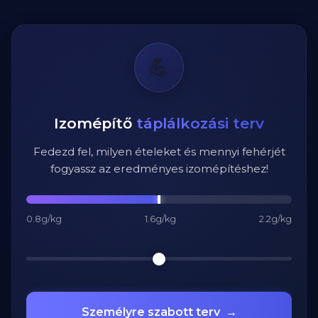
💪
Izomépítő
táplálkozási terv
Fedezd fel, milyen ételeket és mennyi fehérjét
fogyassz az eredményes izomépítéshez!
0.8g/kg
1.6g/kg
2.2g/kg
Személyre szabott terv
→