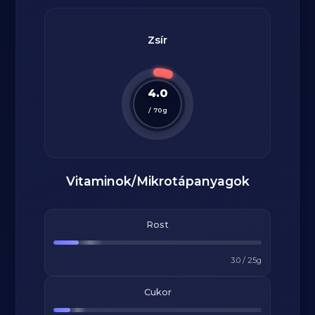
Zsír
4.0
/
70
g
Vitaminok/Mikrotápanyagok
Rost
3.0
/
25
g
Cukor