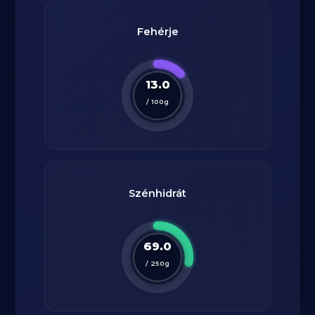
Fehérje
13.0
/
100
g
Szénhidrát
69.0
/
250
g