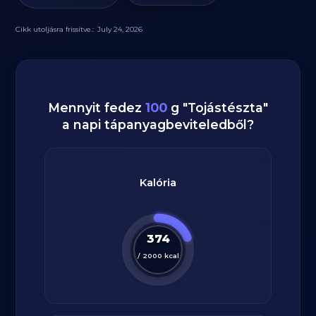
Cikk utoljásra frissítve.:
July 24, 2026
Mennyit fedez
100
g
"
Tojástészta
"
a napi tápanyagbeviteledből?
Kalória
374
/
2000
kcal