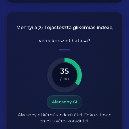
Mennyi a(z)
Tojástészta
glikémiás indexe,
vércukorszint hatása?
35
/ 100
Alacsony GI
Alacsony glikémiás indexű étel. Fokozatosan
emeli a vércukorszintet.