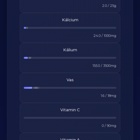
2.0
/
25
g
Kálcium
24.0
/
1000
mg
Kálium
155.0
/
3500
mg
Vas
1.6
/
18
mg
Vitamin C
0
/
90
mg
Vitamin A