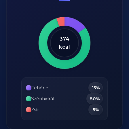
374
kcal
Fehérje
15%
Szénhidrát
80%
Zsír
5%