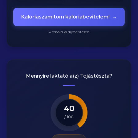
Kalóriaszámítom kalóriabevitelem!
→
Próbáld ki díjmentesen
Mennyire laktató a(z)
Tojástészta
?
40
/ 100