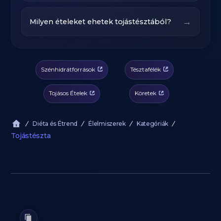
→
Milyen ételeket ehetek tojástésztából?
Szénhidrátforrások
Tésztafélék
Tojásos Ételek
Köretek
Diéta és Étrend
Élelmiszerek
Kategóriák
Tojástészta