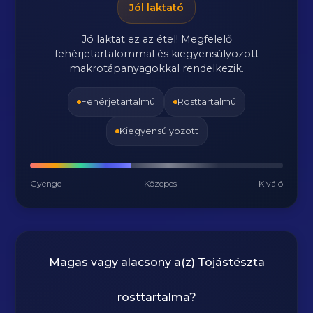
Jól laktató
Jó laktat ez az étel! Megfelelő
fehérjetartalommal és kiegyensúlyozott
makrotápanyagokkal rendelkezik.
Fehérjetartalmú
Rosttartalmú
Kiegyensúlyozott
Gyenge
Közepes
Kiváló
Magas vagy alacsony a(z) Tojástészta
rosttartalma?