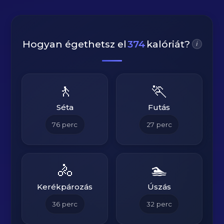
Hogyan égethetsz el
374
kalóriát?
i
🚶
🏃
Séta
Futás
76
perc
27
perc
🚴
🏊
Kerékpározás
Úszás
36
perc
32
perc