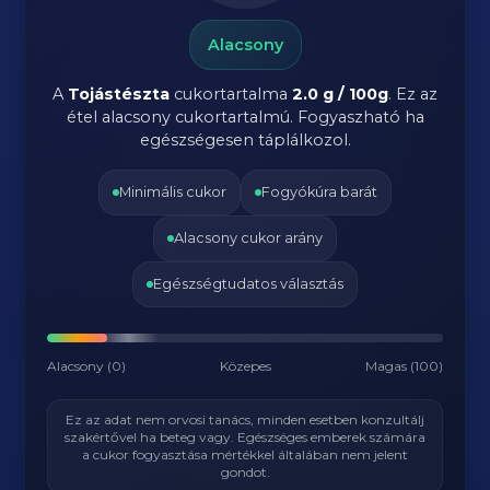
Alacsony
A
Tojástészta
cukortartalma
2.0 g / 100g
. Ez az
étel alacsony cukortartalmú. Fogyaszható ha
egészségesen táplálkozol.
Minimális cukor
Fogyókúra barát
Alacsony cukor arány
Egészségtudatos választás
Alacsony (0)
Közepes
Magas (100)
Ez az adat nem orvosi tanács, minden esetben konzultálj
szakértővel ha beteg vagy. Egészséges emberek számára
a cukor fogyasztása mértékkel általában nem jelent
gondot.