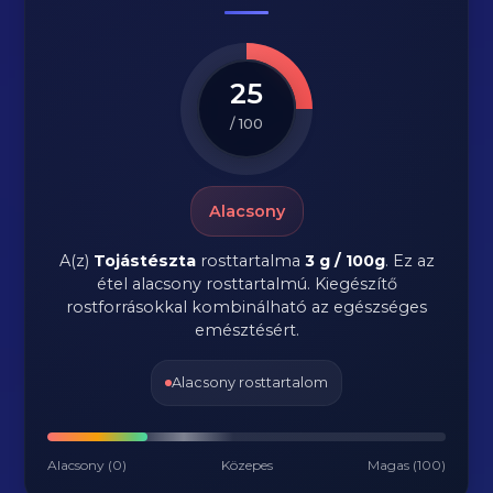
25
/ 100
Alacsony
A(z)
Tojástészta
rosttartalma
3 g / 100g
.
Ez az
étel alacsony rosttartalmú. Kiegészítő
rostforrásokkal kombinálható az egészséges
emésztésért.
Alacsony rosttartalom
Alacsony (0)
Közepes
Magas (100)