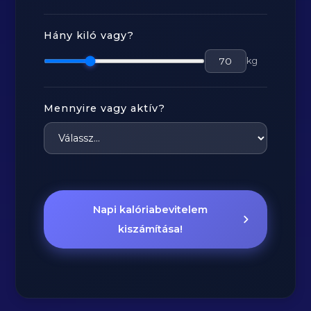
Hány kiló vagy?
kg
Mennyire vagy aktív?
Napi kalóriabevitelem
kiszámítása!