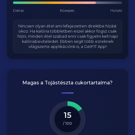
Diétás
Közepes
Hizlaló
Nincsen olyan étel ami kifejezetten direktbe hízást
okoz. Ha kalória többletben eszel akkor fogsz csak
hízni, minden étel szabad enni csak figyelni kell napi
kalóriabeviteledet. Ebben segít több ezreknek
világszerte applikációnk is, a GetFIT App!
Magas a
Tojástészta
cukortartalma?
15
/ 100