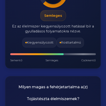
Semleges
Ez az élelmiszer kiegyensúlyozott hatással bír a
gyulladásos folyamatokra nézve.
Kiegyensúlyozott
Rosttartalmú
Serkentő
Semleges
Csökkentő
Milyen magas a fehérjetartalma a(z)
Tojástészta
élelmiszernek?