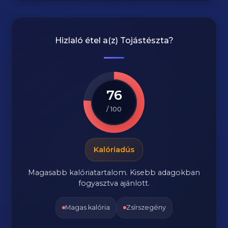
Hizlaló étel a(z)
Tojástészta
?
76
/ 100
Kalóriadús
Magasabb kalóriatartalom. Kisebb adagokban
fogyasztva ajánlott.
Magas kalória
Zsírszegény