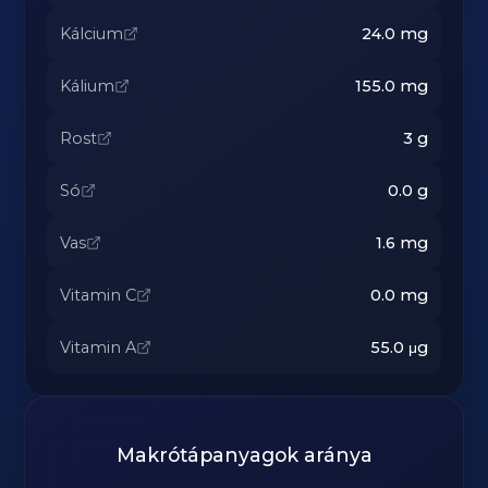
Kálcium
24.0
mg
Kálium
155.0
mg
Rost
3
g
Só
0.0
g
Vas
1.6
mg
Vitamin C
0.0
mg
Vitamin A
55.0
μg
Makrótápanyagok aránya