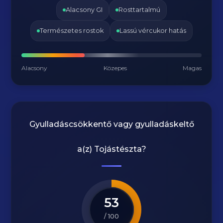
Alacsony GI
Rosttartalmú
Természetes rostok
Lassú vércukor hatás
Alacsony
Közepes
Magas
Gyulladáscsökkentő vagy gyulladáskeltő
a(z)
Tojástészta
?
53
/ 100