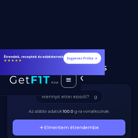
Tojástészta –
Étrendek, receptek és edzéstervek
Ingyenes Próba →
★★★★★
Kalóriatartalom és
Tápanyagok
g
Az alábbi adatok
100.0
g
-ra vonatkoznak.
Elmentem étrendembe