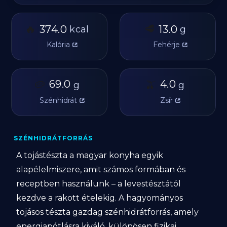
🔥
🥩
374.0
13.0
kcal
g
Kalória
Fehérje
🥔
69.0
🫒
4.0
g
g
Szénhidrát
Zsír
SZÉNHIDRÁTFORRÁS
A tojástészta a magyar konyha egyik
alapélelmiszere, amit számos formában és
receptben használunk – a levestésztától
kezdve a rakott ételekig. A hagyományos
tojásos tészta gazdag szénhidrátforrás, amely
energiapótlásra kiváló, különösen fizikai