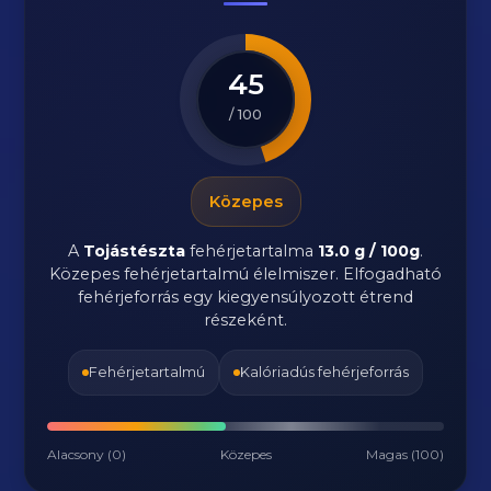
45
/ 100
Közepes
A
Tojástészta
fehérjetartalma
13.0 g / 100g
.
Közepes fehérjetartalmú élelmiszer. Elfogadható
fehérjeforrás egy kiegyensúlyozott étrend
részeként.
Fehérjetartalmú
Kalóriadús fehérjeforrás
Alacsony (0)
Közepes
Magas (100)