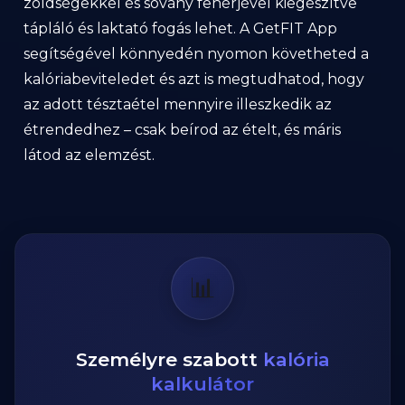
zöldségekkel és sovány fehérjével kiegészítve
tápláló és laktató fogás lehet. A GetFIT App
segítségével könnyedén nyomon követheted a
kalóriabeviteledet és azt is megtudhatod, hogy
az adott tésztaétel mennyire illeszkedik az
étrendedhez – csak beírod az ételt, és máris
látod az elemzést.
📊
Személyre szabott
kalória
kalkulátor