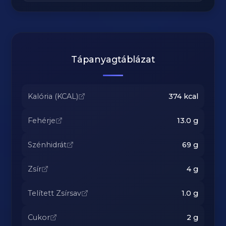
Tápanyagtáblázat
Kalória (KCAL)
374
kcal
Fehérje
13.0
g
Szénhidrát
69
g
Zsír
4
g
Telített Zsírsav
1.0
g
Cukor
2
g