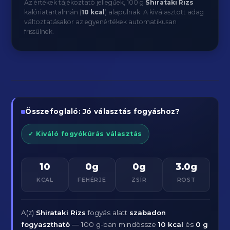
Az értékek tájékoztató jellegűek, 100 g
Shirataki Rizs
kalóriatartalmán (
10 kcal
) alapulnak. A kiválasztott adag
változtatásakor az egyenértékek automatikusan
frissülnek.
Összefoglaló: Jó választás fogyáshoz?
✓ Kiváló fogyókúrás választás
10
0g
0g
3.0g
KCAL
FEHÉRJE
ZSÍR
ROST
A(z)
Shirataki Rizs
fogyás alatt
szabadon
fogyasztható
— 100 g-ban mindössze
10 kcal
és
0 g