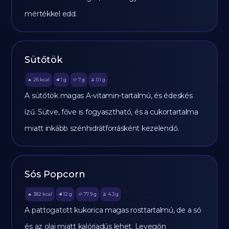
mértékkel edd.
Sütőtök
26
kcal
1
g
7
g
0.1
g
🔥
🥩
🥔
🫒
A sütőtök magas A-vitamin-tartalmú, és édeskés
ízű. Sütve, főve is fogyasztható, és a cukortartalma
miatt inkább szénhidrátforrásként kezelendő.
Sós Popcorn
382
kcal
12
g
77.9
g
4.3
g
🔥
🥩
🥔
🫒
A pattogatott kukorica magas rosttartalmú, de a só
és az olaj miatt kalóriadús lehet. Levegőn