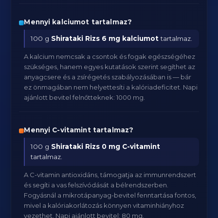
Mennyi kalciumot tartalmaz?
100 g
Shirataki Rizs
6 mg kalciumot
tartalmaz.
A kalcium nemcsak a csontok és fogak egészségéhez
szükséges, hanem egyes kutatások szerint segíthet az
anyagcsere és a zsírégetés szabályozásában is — bár
ez önmagában nem helyettesíti a kalóriadeficitet. Napi
ajánlott bevitel felnőtteknek: 1000 mg.
Mennyi C-vitamint tartalmaz?
100 g
Shirataki Rizs
0 mg C-vitamint
tartalmaz.
A C-vitamin antioxidáns, támogatja az immunrendszert
és segíti a vas felszívódását a bélrendszerben.
Fogyásnál a mikrotápanyag-bevitel fenntartása fontos,
mivel a kalóriakorlátozás könnyen vitaminhiányhoz
vezethet. Napi ajánlott bevitel: 80 mg.