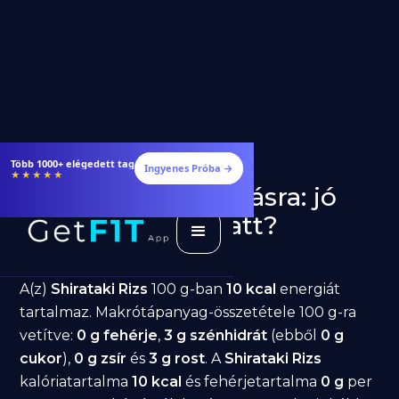
Több 1000+ elégedett tag
Ingyenes Próba →
★★★★★
Shirataki Rizs fogyásra: jó
választás diéta alatt?
GetFIT App
Írta -
March 19, 2026
A(z)
Shirataki Rizs
100 g-ban
10 kcal
energiát
tartalmaz. Makrótápanyag-összetétele 100 g-ra
vetítve:
0 g fehérje
,
3 g szénhidrát
(ebből
0 g
cukor
),
0 g zsír
és
3 g rost
. A
Shirataki Rizs
kalóriatartalma
10 kcal
és fehérjetartalma
0 g
per