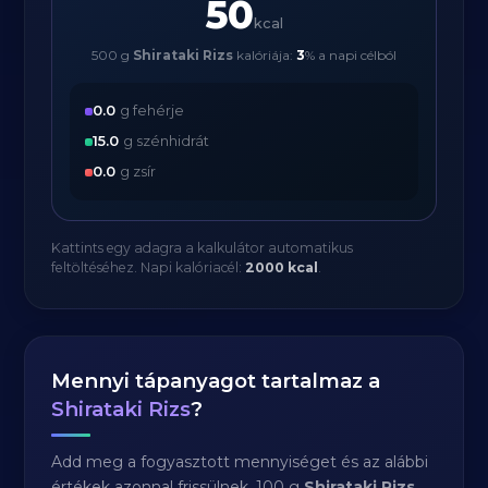
50
kcal
500 g
Shirataki Rizs
kalóriája:
3
% a napi célból
0.0
g fehérje
15.0
g szénhidrát
0.0
g zsír
Kattints egy adagra a kalkulátor automatikus
feltöltéséhez. Napi kalóriacél:
2000 kcal
.
Mennyi tápanyagot tartalmaz a
Shirataki Rizs
?
Add meg a fogyasztott mennyiséget és az alábbi
értékek azonnal frissülnek. 100 g
Shirataki Rizs