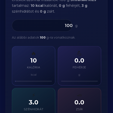
tartalmaz:
10 kcal
kalóriát,
0 g
fehérjét,
3 g
szénhidrátot és
0 g
zsírt.
g
Az alábbi adatok
100
g-ra vonatkoznak.
🔥
💪
10
0.0
KALÓRIA
FEHÉRJE
kcal
g
⚡
🧈
3.0
0.0
SZÉNHIDRÁT
ZSÍR