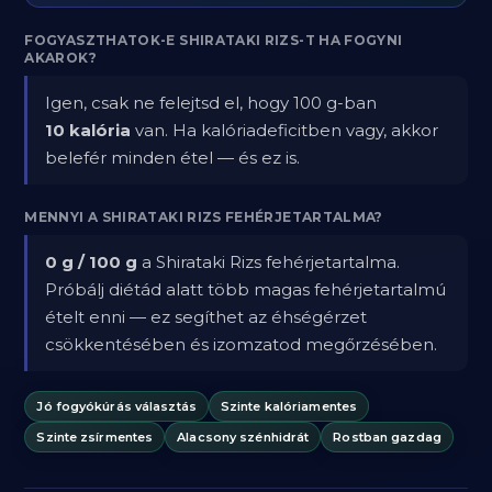
FOGYASZTHATOK-E SHIRATAKI RIZS-T HA FOGYNI
AKAROK?
Igen, csak ne felejtsd el, hogy 100 g-ban
10 kalória
van. Ha kalóriadeficitben vagy, akkor
belefér minden étel — és ez is.
MENNYI A SHIRATAKI RIZS FEHÉRJETARTALMA?
0 g / 100 g
a Shirataki Rizs fehérjetartalma.
Próbálj diétád alatt több magas fehérjetartalmú
ételt enni — ez segíthet az éhségérzet
csökkentésében és izomzatod megőrzésében.
Jó fogyókúrás választás
Szinte kalóriamentes
Szinte zsírmentes
Alacsony szénhidrát
Rostban gazdag