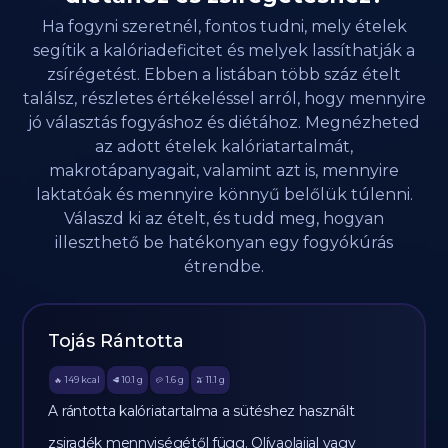
Ha fogyni szeretnél, fontos tudni, mely ételek
segítik a kalóriadeficitet és melyek lassíthatják a
zsírégetést. Ebben a listában több száz ételt
találsz, részletes értékeléssel arról, hogy mennyire
jó választás fogyáshoz és diétához. Megnézheted
az adott ételek kalóriatartalmát,
makrotápanyagait, valamint azt is, mennyire
laktatóak és mennyire könnyű belőlük túlenni.
Válaszd ki az ételt, és tudd meg, hogyan
illeszthető be hatékonyan egy fogyókúrás
étrendbe.
Tojás Rántotta
149
kcal
10.1
g
1.6
g
11.1
g
🔥
🥩
🥔
🫒
A rántotta kalóriatartalma a sütéshez használt
zsiradék mennyiségétől függ. Olívaolajjal vagy