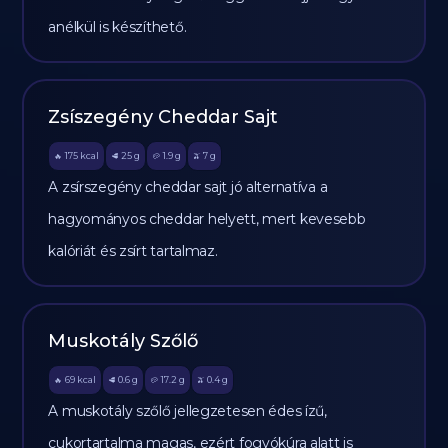
anélkül is készíthető.
Zsíszegény Cheddar Sajt
175
kcal
25
g
1.9
g
7
g
🔥
🥩
🥔
🫒
A zsírszegény cheddar sajt jó alternatíva a
hagyományos cheddar helyett, mert kevesebb
kalóriát és zsírt tartalmaz.
Muskotály Szőlő
69
kcal
0.6
g
17.2
g
0.4
g
🔥
🥩
🥔
🫒
A muskotály szőlő jellegzetesen édes ízű,
cukortartalma magas, ezért fogyókúra alatt is