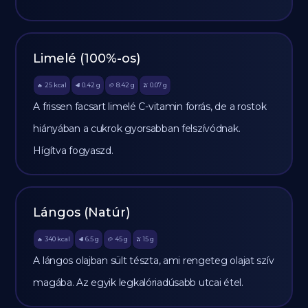
Limelé (100%-os)
25
kcal
0.42
g
8.42
g
0.07
g
🔥
🥩
🥔
🫒
A frissen facsart limelé C-vitamin forrás, de a rostok
hiányában a cukrok gyorsabban felszívódnak.
Hígítva fogyaszd.
Lángos (Natúr)
340
kcal
6.5
g
45
g
15
g
🔥
🥩
🥔
🫒
A lángos olajban sült tészta, ami rengeteg olajat szív
magába. Az egyik legkalóriadúsabb utcai étel.