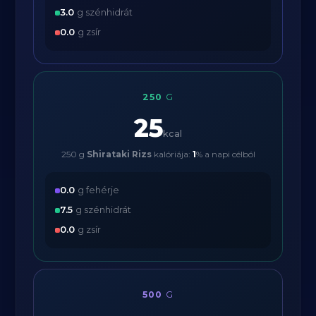
3.0
g szénhidrát
0.0
g zsír
250
G
25
kcal
250 g
Shirataki Rizs
kalóriája:
1
% a napi célból
0.0
g fehérje
7.5
g szénhidrát
0.0
g zsír
500
G