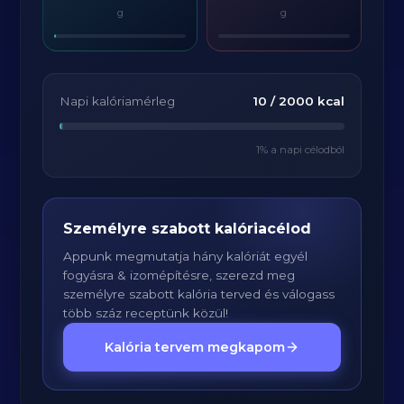
g
g
Napi kalóriamérleg
10
/
2000
kcal
1
% a napi célodból
Személyre szabott kalóriacélod
Appunk megmutatja hány kalóriát egyél
fogyásra & izomépítésre, szerezd meg
személyre szabott kalória terved és válogass
több száz receptünk közül!
Kalória tervem megkapom