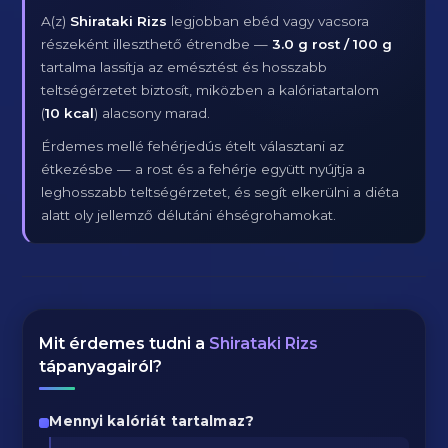
A(z)
Shirataki Rizs
legjobban ebéd vagy vacsora
részeként illeszthető étrendbe —
3.0 g rost / 100 g
tartalma lassítja az emésztést és hosszabb
teltségérzetet biztosít, miközben a kalóriatartalom
(
10 kcal
) alacsony marad.
Érdemes mellé fehérjedús ételt választani az
étkezésbe — a rost és a fehérje együtt nyújtja a
leghosszabb teltségérzetet, és segít elkerülni a diéta
alatt oly jellemző délutáni éhségrohamokat.
Mit érdemes tudni a
Shirataki Rizs
tápanyagairól?
Mennyi kalóriát tartalmaz?