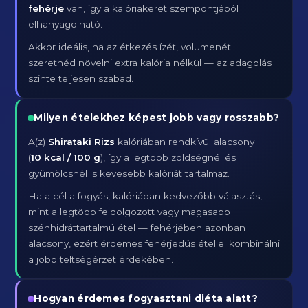
fehérje
van, így a kalóriakeret szempontjából
elhanyagolható.
Akkor ideális, ha az étkezés ízét, volumenét
szeretnéd növelni extra kalória nélkül — az adagolás
szinte teljesen szabad.
Milyen ételekhez képest jobb vagy rosszabb?
A(z)
Shirataki Rizs
kalóriában rendkívül alacsony
(
10 kcal / 100 g
), így a legtöbb zöldségnél és
gyümölcsnél is kevesebb kalóriát tartalmaz.
Ha a cél a fogyás, kalóriában kedvezőbb választás,
mint a legtöbb feldolgozott vagy magasabb
szénhidráttartalmú étel — fehérjében azonban
alacsony, ezért érdemes fehérjedús étellel kombinálni
a jobb teltségérzet érdekében.
Hogyan érdemes fogyasztani diéta alatt?