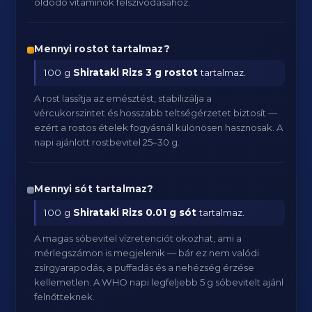
oldódó vitaminok felszívódásához.
Mennyi rostot tartalmaz?
100 g
Shirataki Rizs
3 g rostot
tartalmaz.
A rost lassítja az emésztést, stabilizálja a
vércukorszintet és hosszabb teltségérzetet biztosít —
ezért a rostos ételek fogyásnál különösen hasznosak. A
napi ajánlott rostbevitel 25–30 g.
Mennyi sót tartalmaz?
100 g
Shirataki Rizs
0.01 g sót
tartalmaz.
A magas sóbevitel vízretenciót okozhat, ami a
mérlegszámon is megjelenik — bár ez nem valódi
zsírgyarapodás, a puffadás és a nehézség érzése
kellemetlen. A WHO napi legfeljebb 5 g sóbevitelt ajánl
felnőtteknek.