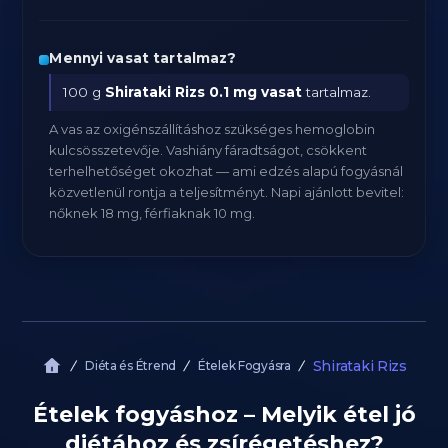
Mennyi vasat tartalmaz?
100 g
Shirataki Rizs
0.1 mg vasat
tartalmaz.
A vas az oxigénszállításhoz szükséges hemoglobin
kulcsösszetevője. Vashiány fáradtságot, csökkent
terhelhetőséget okozhat — ami edzés alapú fogyásnál
közvetlenül rontja a teljesítményt. Napi ajánlott bevitel:
nőknek 18 mg, férfiaknak 10 mg.
Shirataki Rizs
Diéta és Étrend
Ételek Fogyásra
Ételek fogyáshoz – Melyik étel jó
diétához és zsírégetéshez?