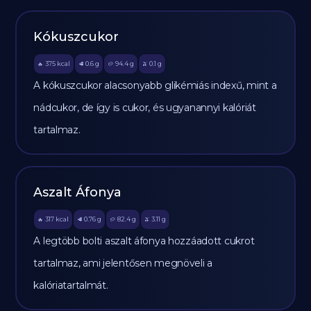
Kókuszcukor
375
kcal
0.6
g
94.4
g
0.1
g
🔥
🥩
🥔
🫒
A kókuszcukor alacsonyabb glikémiás indexű, mint a
nádcukor, de így is cukor, és ugyanannyi kalóriát
tartalmaz.
Aszalt Áfonya
317
kcal
0.76
g
82.4
g
3.11
g
🔥
🥩
🥔
🫒
A legtöbb bolti aszalt áfonya hozzáadott cukrot
tartalmaz, ami jelentősen megnöveli a
kalóriatartalmát.