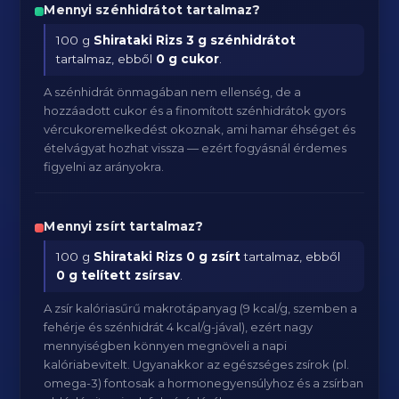
Mennyi szénhidrátot tartalmaz?
100 g
Shirataki Rizs
3 g szénhidrátot
tartalmaz, ebből
0 g cukor
.
A szénhidrát önmagában nem ellenség, de a
hozzáadott cukor és a finomított szénhidrátok gyors
vércukoremelkedést okoznak, ami hamar éhséget és
ételvágyat hozhat vissza — ezért fogyásnál érdemes
figyelni az arányokra.
Mennyi zsírt tartalmaz?
100 g
Shirataki Rizs
0 g zsírt
tartalmaz, ebből
0 g telített zsírsav
.
A zsír kalóriasűrű makrotápanyag (9 kcal/g, szemben a
fehérje és szénhidrát 4 kcal/g-jával), ezért nagy
mennyiségben könnyen megnöveli a napi
kalóriabevitelt. Ugyanakkor az egészséges zsírok (pl.
omega-3) fontosak a hormonegyensúlyhoz és a zsírban