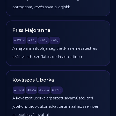
pattogatva, kevés sóval a legjobb.
Friss Majoranna
27
kcal
2.8
g
6.2
g
0.6
g
🔥
🥩
🥔
🫒
A majoránna illóolajai segíthetik az emésztést, és
szárítva is használatos, de frissen is finom.
Kovászos Uborka
11
kcal
0.33
g
2.26
g
0.20
g
🔥
🥩
🥔
🫒
A kovászolt uborka erjesztett savanyúság, ami
jótékony probiotikumokat tartalmazhat, szemben
az ecetes változattal.