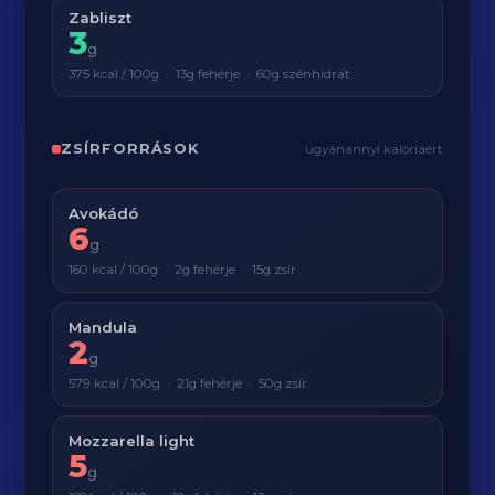
Zabliszt
3
g
375 kcal / 100g · 13g fehérje · 60g szénhidrát
ZSÍRFORRÁSOK
ugyanannyi kalóriáért
Avokádó
6
g
160 kcal / 100g · 2g fehérje · 15g zsír
Mandula
2
g
579 kcal / 100g · 21g fehérje · 50g zsír
Mozzarella light
5
g