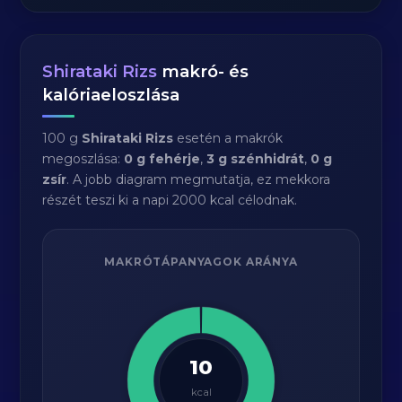
Shirataki Rizs
makró- és
kalóriaeloszlása
100 g
Shirataki Rizs
esetén a makrók
megoszlása:
0 g fehérje
,
3 g szénhidrát
,
0 g
zsír
. A jobb diagram megmutatja, ez mekkora
részét teszi ki a napi 2000 kcal célodnak.
MAKRÓTÁPANYAGOK ARÁNYA
10
kcal