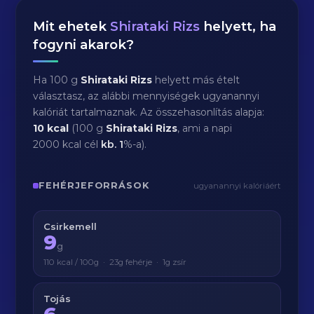
Mit ehetek
Shirataki Rizs
helyett, ha
fogyni akarok?
Ha 100 g
Shirataki Rizs
helyett más ételt
választasz, az alábbi mennyiségek ugyanannyi
kalóriát tartalmaznak. Az összehasonlítás alapja:
10 kcal
(100 g
Shirataki Rizs
, ami a napi
2000 kcal cél
kb.
1
%-a).
FEHÉRJEFORRÁSOK
ugyanannyi kalóriáért
Csirkemell
9
g
110 kcal / 100g · 23g fehérje · 1g zsír
Tojás