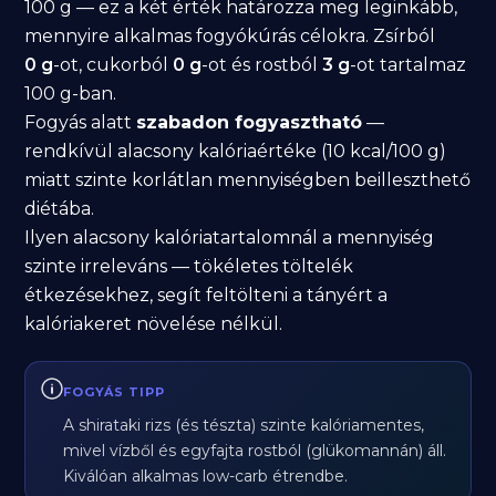
100 g — ez a két érték határozza meg leginkább,
mennyire alkalmas fogyókúrás célokra. Zsírból
0 g
-ot, cukorból
0 g
-ot és rostból
3 g
-ot tartalmaz
100 g-ban.
Fogyás alatt
szabadon fogyasztható
—
rendkívül alacsony kalóriaértéke (10 kcal/100 g)
miatt szinte korlátlan mennyiségben beilleszthető
diétába.
Ilyen alacsony kalóriatartalomnál a mennyiség
szinte irreleváns — tökéletes töltelék
étkezésekhez, segít feltölteni a tányért a
kalóriakeret növelése nélkül.
FOGYÁS TIPP
A shirataki rizs (és tészta) szinte kalóriamentes,
mivel vízből és egyfajta rostból (glükomannán) áll.
Kiválóan alkalmas low-carb étrendbe.