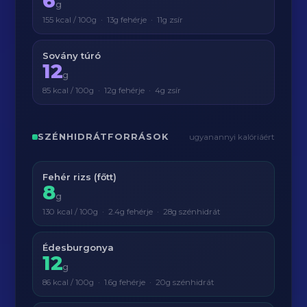
6
g
155 kcal / 100g · 13g fehérje · 11g zsír
Sovány túró
12
g
85 kcal / 100g · 12g fehérje · 4g zsír
SZÉNHIDRÁTFORRÁSOK
ugyanannyi kalóriáért
Fehér rizs (főtt)
8
g
130 kcal / 100g · 2.4g fehérje · 28g szénhidrát
Édesburgonya
12
g
86 kcal / 100g · 1.6g fehérje · 20g szénhidrát