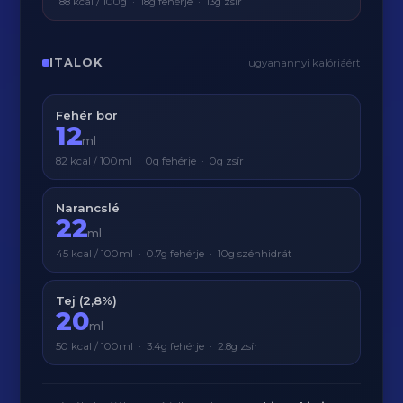
188 kcal / 100g · 18g fehérje · 13g zsír
ITALOK
ugyanannyi kalóriáért
Fehér bor
12
ml
82 kcal / 100ml · 0g fehérje · 0g zsír
Narancslé
22
ml
45 kcal / 100ml · 0.7g fehérje · 10g szénhidrát
Tej (2,8%)
20
ml
50 kcal / 100ml · 3.4g fehérje · 2.8g zsír