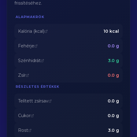
frissítéséhez.
ALAPMAKRÓK
Kalória (kcal)
10
kcal
Fehérje
0.0
g
Szénhidrát
3.0
g
Zsír
0.0
g
RÉSZLETES ÉRTÉKEK
Telített zsírsav
0.0
g
Cukor
0.0
g
Rost
3.0
g