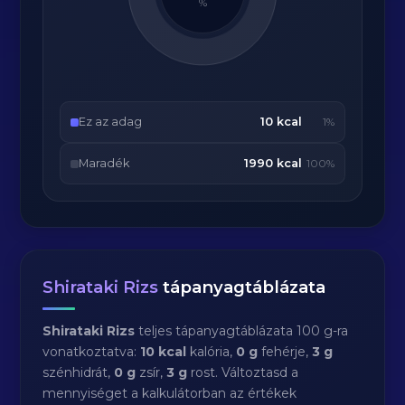
%
Ez az adag
10 kcal
1%
Maradék
1990 kcal
100%
Shirataki Rizs
tápanyagtáblázata
Shirataki Rizs
teljes tápanyagtáblázata 100 g-ra
vonatkoztatva:
10 kcal
kalória,
0 g
fehérje,
3 g
szénhidrát,
0 g
zsír,
3 g
rost. Változtasd a
mennyiséget a kalkulátorban az értékek