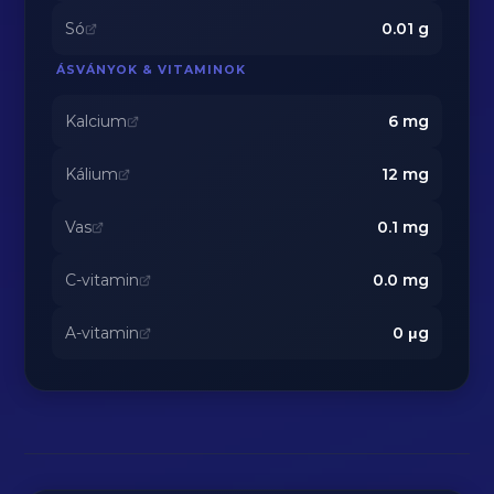
Só
0.01
g
ÁSVÁNYOK & VITAMINOK
Kalcium
6
mg
Kálium
12
mg
Vas
0.1
mg
C-vitamin
0.0
mg
A-vitamin
0
μg