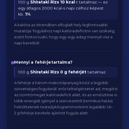
100 g
Shirataki Rizs
10 kcal
-t tartalmaz — ez
egy átlagos 2000 kcal-s napi célhoz képest
kb.
1
%
.
A kalória az étrendben elfoglalt hely legfontosabb
mutatója: fogyáshoz napi kalóriadeficitre van szükség,
ezért fontos tudni, hogy egy-egy adag mennyit visz a
napi keretből.
Mennyi a fehérjetartalma?
100 g
Shirataki Rizs
0 g fehérjét
tartalmaz.
A fehérje a három makrotápanyag közül a legjobb
szövetséges fogyásnál: erős teltségérzetet ad, megőrzi
az izomtömeget kalóriadeficit alatt, és az emésztése is
több energiát igényel a szervezettől (termikus hatás).
Felnőtteknek testsúlykilogrammonként legalább 1,6–
2 g fehérje bevitele ajánlott fogyás alatt.