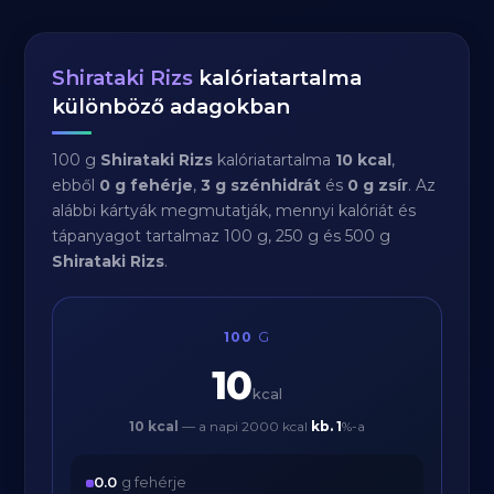
Shirataki Rizs
kalóriatartalma
különböző adagokban
100 g
Shirataki Rizs
kalóriatartalma
10 kcal
,
ebből
0 g fehérje
,
3 g szénhidrát
és
0 g zsír
. Az
alábbi kártyák megmutatják, mennyi kalóriát és
tápanyagot tartalmaz 100 g, 250 g és 500 g
Shirataki Rizs
.
100
G
10
kcal
10 kcal
— a napi 2000 kcal
kb.
1
%-a
0.0
g fehérje