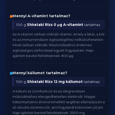
Mennyi A-vitamint tartalmaz?
100 g
Shirataki Rizs
0 μg A-vitamint
tartalmaz.
Az A-vitamin zsírban oldódó vitamin, amely a látás, a bőr
és az immunrendszer egészségéhez nélkülözhetetlen.
Mivel zsírban oldódik, felszívódásához érdemes
egészséges zsírforrással együtt fogyasztani. Napi
ajánlott bevitel felnőtteknek: 800 μg.
Mennyi káliumot tartalmaz?
100 g
Shirataki Rizs
12 mg káliumot
tartalmaz.
A kálium az izomfunkció és az idegrendszer
működéséhez elengedhetetlen elektrolit. Magas
káliumtartalmú étrend emellett segíthet ellensúlyozni a
só okozta vízretenciót, ami fogyásnál különösen jól jön.
Napi ajánlott bevitel felnőtteknek: 3500 mg.