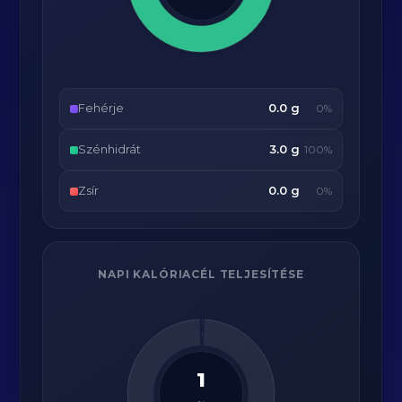
Fehérje
0.0 g
0%
Szénhidrát
3.0 g
100%
Zsír
0.0 g
0%
NAPI KALÓRIACÉL TELJESÍTÉSE
1