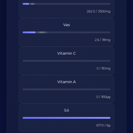
262.0
/
3500
mg
Vas
2.6
/
18
mg
Vitamin C
0
/
90
mg
Vitamin A
0
/
900
μg
Só
617.0
/
6
g