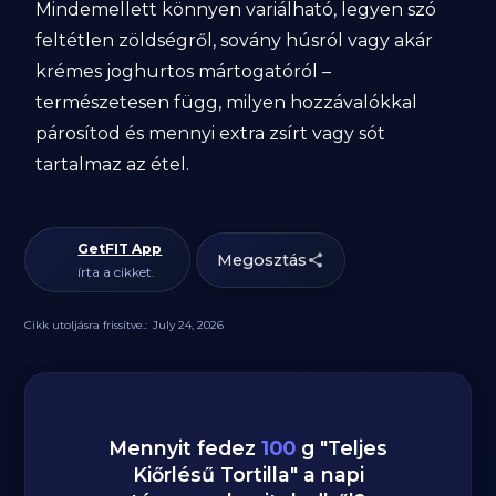
Mindemellett könnyen variálható, legyen szó
feltétlen zöldségről, sovány húsról vagy akár
krémes joghurtos mártogatóról –
természetesen függ, milyen hozzávalókkal
párosítod és mennyi extra zsírt vagy sót
tartalmaz az étel.
GetFIT App
Megosztás
írta a cikket.
Cikk utoljásra frissítve.:
July 24, 2026
Mennyit fedez
100
g
"
Teljes
Kiőrlésű Tortilla
" a napi