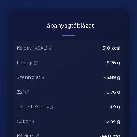
Tápanyagtáblázat
Kalória (KCAL)
310
kcal
Fehérje
9.76
g
Szénhidrát
45.89
g
Zsír
9.76
g
Telített Zsírsav
4.9
g
Cukor
2.44
g
Kálcium
244.0
mg