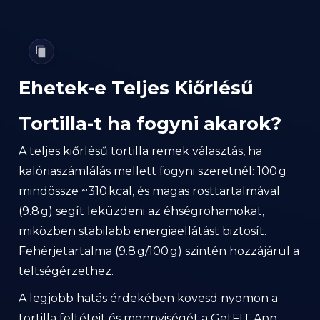
Ehetek-e Teljes Kiőrlésű
Tortilla-t ha fogyni akarok?
A teljes kiőrlésű tortilla remek választás, ha
kalóriaszámlálás mellett fogyni szeretnél: 100 g
mindössze ~310 kcal, és magas rosttartalmával
(9.8 g) segít leküzdeni az éhségrohamokat,
miközben stabilabb energiaellátást biztosít.
Fehérjetartalma (9.8 g/100 g) szintén hozzájárul a
teltségérzethez.
A legjobb hatás érdekében kövesd nyomon a
tortilla feltéteit és mennyiségét a GetFIT App