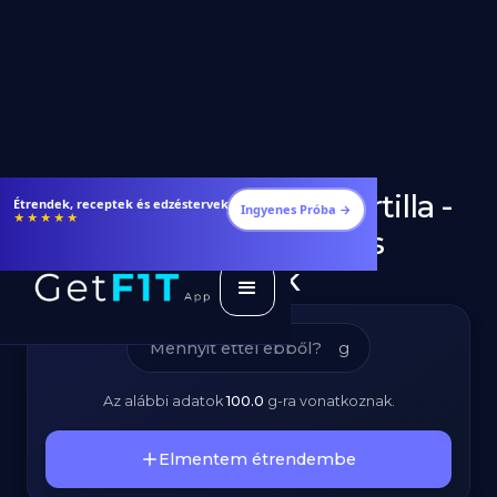
Teljes Kiőrlésű Tortilla -
Fogyj és izmosodj hatékonyabban
Ingyenes Próba →
★★★★★
Kalóriatartalom és
Tápanyagok
g
Az alábbi adatok
100.0
g
-ra vonatkoznak.
Elmentem étrendembe