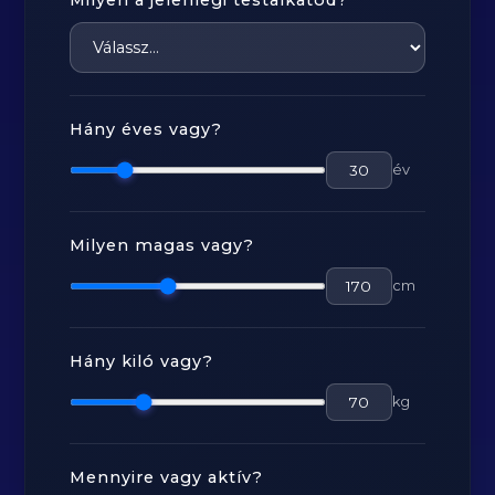
Milyen a jelenlegi testalkatod?
Hány éves vagy?
év
Milyen magas vagy?
cm
Hány kiló vagy?
kg
Mennyire vagy aktív?