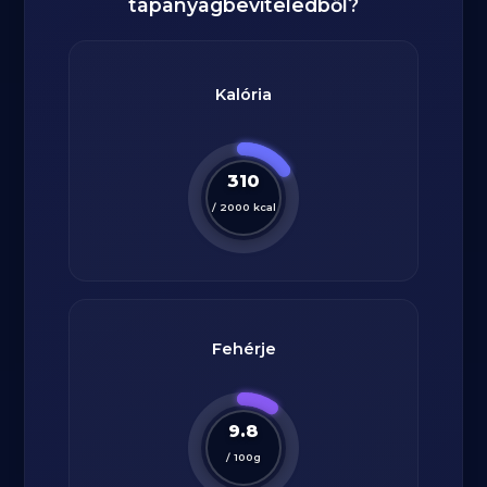
tápanyagbeviteledből?
Kalória
310
/
2000
kcal
Fehérje
9.8
/
100
g