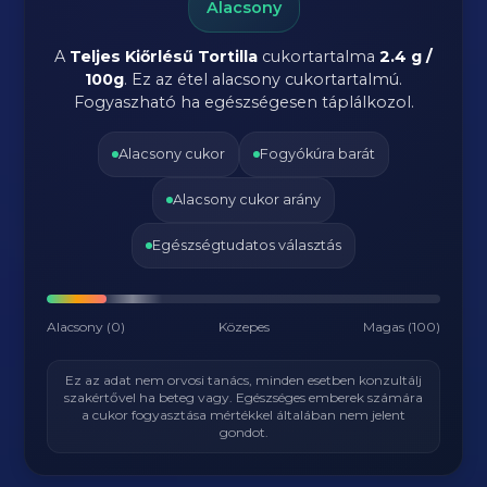
Alacsony
A
Teljes Kiőrlésű Tortilla
cukortartalma
2.4 g /
100g
. Ez az étel alacsony cukortartalmú.
Fogyaszható ha egészségesen táplálkozol.
Alacsony cukor
Fogyókúra barát
Alacsony cukor arány
Egészségtudatos választás
Alacsony (0)
Közepes
Magas (100)
Ez az adat nem orvosi tanács, minden esetben konzultálj
szakértővel ha beteg vagy. Egészséges emberek számára
a cukor fogyasztása mértékkel általában nem jelent
gondot.