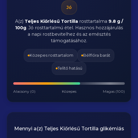
Jó
A(z)
Teljes Kiőrlésű Tortilla
rosttartalma
9.8 g /
100g
.
Jó rosttartalmú étel. Hasznos hozzájárulás
a napi rostbevitelhez és az emésztés
támogatásához.
Közepes rosttartalom
Bélflóra barát
Telítő hatású
Alacsony (0)
Közepes
Magas (100)
Mennyi a(z)
Teljes Kiőrlésű Tortilla
glikémiás