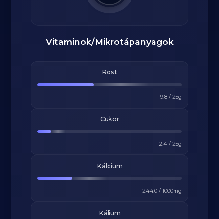
Vitaminok/Mikrotápanyagok
Rost
9.8
/
25
g
Cukor
2.4
/
25
g
Kálcium
244.0
/
1000
mg
Kálium