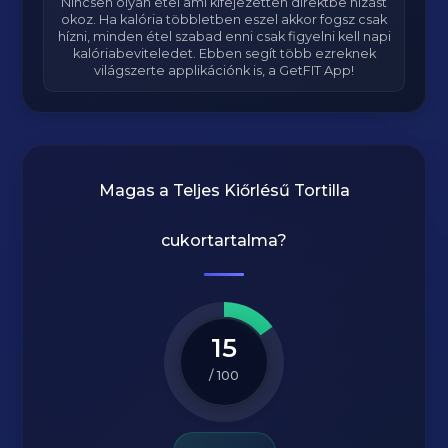
Nincsen olyan étel ami kifejezetten direktbe hízást
okoz. Ha kalória többletben eszel akkor fogsz csak
hízni, minden étel szabad enni csak figyelni kell napi
kalóriabeviteledet. Ebben segít több ezreknek
világszerte applikációnk is, a GetFIT App!
Magas a
Teljes Kiőrlésű Tortilla
cukortartalma?
15
/ 100