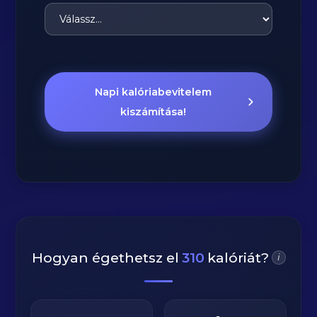
Napi kalóriabevitelem
kiszámítása!
Hogyan égethetsz el
310
kalóriát?
i