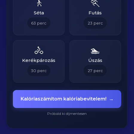
🚶
🏃
Séta
Futás
63
perc
23
perc
🚴
🏊
Kerékpározás
Úszás
30
perc
27
perc
Kalóriaszámítom kalóriabevitelem!
→
Próbáld ki díjmentesen