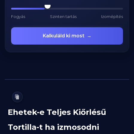
Fogyás
Szinten tartás
Izomépítés
Kalkuláld ki most
→
Ehetek-e Teljes Kiőrlésű
Tortilla-t ha izmosodni