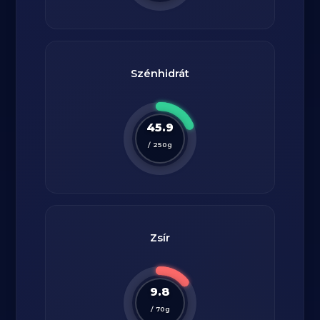
Szénhidrát
45.9
/
250
g
Zsír
9.8
/
70
g