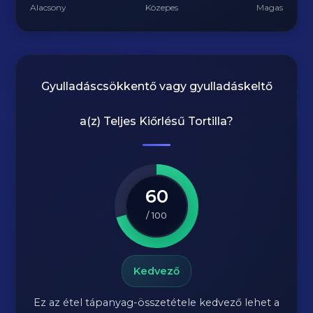
Alacsony
Közepes
Magas
Gyulladáscsökkentő vagy gyulladáskeltő
a(z)
Teljes Kiőrlésű Tortilla
?
60
/ 100
Kedvező
Ez az étel tápanyag-összetétele kedvező lehet a