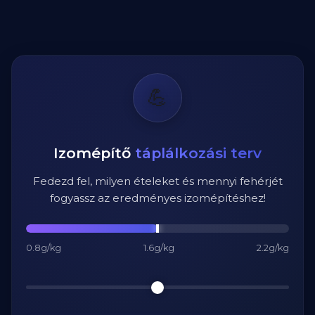
💪
Izomépítő
táplálkozási terv
Fedezd fel, milyen ételeket és mennyi fehérjét
fogyassz az eredményes izomépítéshez!
0.8g/kg
1.6g/kg
2.2g/kg