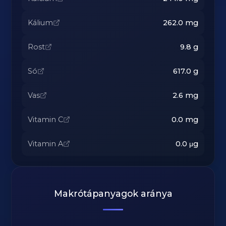
Kálium
262.0
mg
Rost
9.8
g
Só
617.0
g
Vas
2.6
mg
Vitamin C
0.0
mg
Vitamin A
0.0
μg
Makrótápanyagok aránya