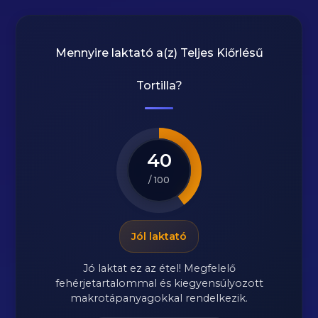
Mennyire laktató a(z)
Teljes Kiőrlésű
Tortilla
?
40
/ 100
Jól laktató
Jó laktat ez az étel! Megfelelő
fehérjetartalommal és kiegyensúlyozott
makrotápanyagokkal rendelkezik.