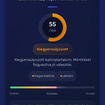
55
/ 100
Kiegyensúlyozott
Kiegyensúlyozott kalóriatartalom. Mértékkel
fogyasztva jó választás.
Magas kalória
Laktató
Diétás
Közepes
Hizlaló