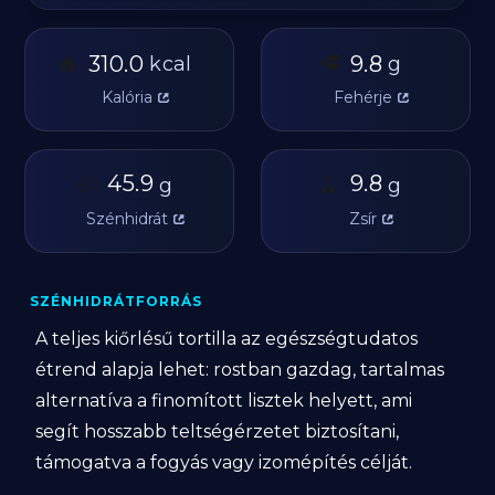
🔥
🥩
310.0
9.8
kcal
g
Kalória
Fehérje
🥔
45.9
🫒
9.8
g
g
Szénhidrát
Zsír
SZÉNHIDRÁTFORRÁS
A teljes kiőrlésű tortilla az egészségtudatos
étrend alapja lehet: rostban gazdag, tartalmas
alternatíva a finomított lisztek helyett, ami
segít hosszabb teltségérzetet biztosítani,
támogatva a fogyás vagy izomépítés célját.