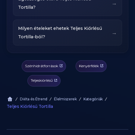
→
Tortilla?
Milyen ételeket ehetek Teljes Kiőrlésű
→
Tortilla-ból?
Szénhidrátforrások
Kenyérfélék
Teljeskiörlésű
Diéta és Étrend
Élelmiszerek
Kategóriák
Teljes Kiőrlésű Tortilla