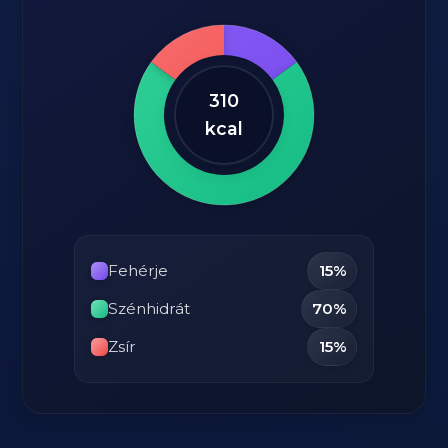
310
kcal
Fehérje
15%
Szénhidrát
70%
Zsír
15%