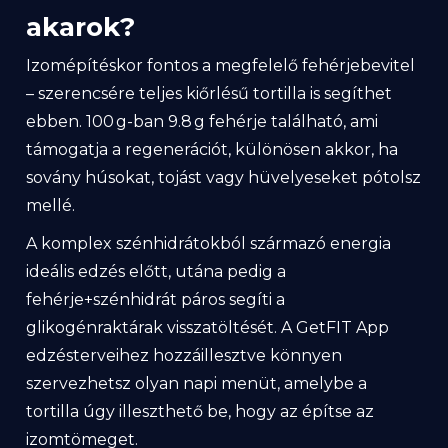
akarok?
Izomépítéskor fontos a megfelelő fehérjebevitel
– szerencsére teljes kiőrlésű tortilla is segíthet
ebben. 100 g-ban 9.8 g fehérje található, ami
támogatja a regenerációt, különösen akkor, ha
sovány húsokat, tojást vagy hüvelyeseket pótolsz
mellé.
A komplex szénhidrátokból származó energia
ideális edzés előtt, utána pedig a
fehérje+szénhidrát páros segíti a
glikogénraktárak visszatöltését. A GetFIT App
edzésterveihez hozzáillesztve könnyen
szervezhetsz olyan napi menüt, amelybe a
tortilla úgy illeszthető be, hogy az építse az
izomtömeget.