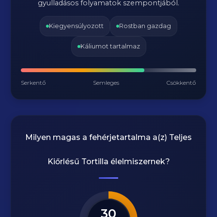
gyulladásos folyamatok szempontjából.
Kiegyensúlyozott
Rostban gazdag
Káliumot tartalmaz
Serkentő
Semleges
Csökkentő
Milyen magas a fehérjetartalma a(z)
Teljes
Kiőrlésű Tortilla
élelmiszernek?
30