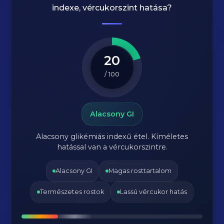
indexe, vércukorszint hatása?
20
/ 100
Alacsony GI
Alacsony glikémiás indexű étel. Kíméletes
hatással van a vércukorszintre.
Alacsony GI
Magas rosttartalom
Természetes rostok
Lassú vércukor hatás