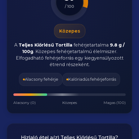
/ 100
Közepes
A
Teljes Kiőrlésű Tortilla
fehérjetartalma
9.8 g /
100g
. Közepes fehérjetartalmú élelmiszer.
Elfogadható fehérjeforrás egy kiegyensúlyozott
étrend részeként.
Alacsony fehérje
Kalóriadús fehérjeforrás
Alacsony (0)
Közepes
Magas (100)
Hizlaló étel a(z)
Teljes Kiőrlésű Tortilla
?