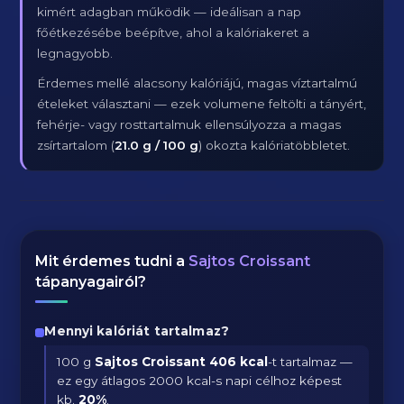
kimért adagban működik — ideálisan a nap
főétkezésébe beépítve, ahol a kalóriakeret a
legnagyobb.
Érdemes mellé alacsony kalóriájú, magas víztartalmú
ételeket választani — ezek volumene feltölti a tányért,
fehérje- vagy rosttartalmuk ellensúlyozza a magas
zsírtartalom (
21.0 g / 100 g
) okozta kalóriatöbbletet.
Mit érdemes tudni a
Sajtos Croissant
tápanyagairól?
Mennyi kalóriát tartalmaz?
100 g
Sajtos Croissant
406 kcal
-t tartalmaz —
ez egy átlagos 2000 kcal-s napi célhoz képest
kb.
20
%
.