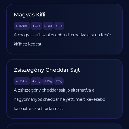
Magvas Kifli
310
kcal
7.5
g
41
g
11
g
🔥
🥩
🥔
🫒
A magvas kifli szintén jobb alternatíva a sima fehér
kiflihez képest.
Zsíszegény Cheddar Sajt
175
kcal
25
g
1.9
g
7
g
🔥
🥩
🥔
🫒
A zsírszegény cheddar sajt jó alternatíva a
hagyományos cheddar helyett, mert kevesebb
kalóriát és zsírt tartalmaz.