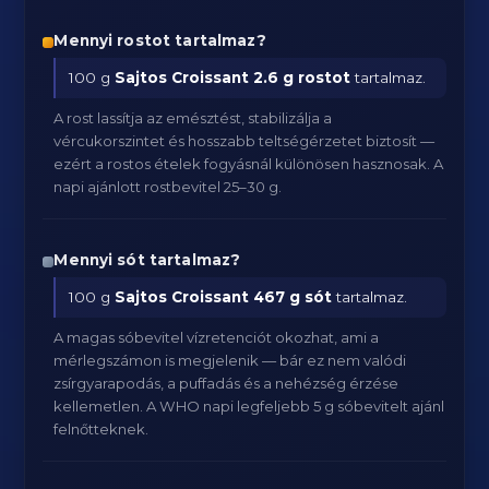
Mennyi rostot tartalmaz?
100 g
Sajtos Croissant
2.6 g rostot
tartalmaz.
A rost lassítja az emésztést, stabilizálja a
vércukorszintet és hosszabb teltségérzetet biztosít —
ezért a rostos ételek fogyásnál különösen hasznosak. A
napi ajánlott rostbevitel 25–30 g.
Mennyi sót tartalmaz?
100 g
Sajtos Croissant
467 g sót
tartalmaz.
A magas sóbevitel vízretenciót okozhat, ami a
mérlegszámon is megjelenik — bár ez nem valódi
zsírgyarapodás, a puffadás és a nehézség érzése
kellemetlen. A WHO napi legfeljebb 5 g sóbevitelt ajánl
felnőtteknek.