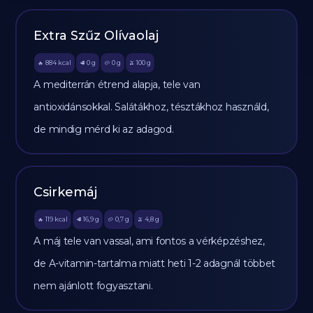
Extra Szűz Olívaolaj
884
kcal
0
g
0
g
100
g
🔥
🥩
🥔
🫒
A mediterrán étrend alapja, tele van
antioxidánsokkal. Salátákhoz, tésztákhoz használd,
de mindig mérd ki az adagod.
Csirkemáj
119
kcal
16,9
g
0,7
g
4,8
g
🔥
🥩
🥔
🫒
A máj tele van vassal, ami fontos a vérképzéshez,
de A-vitamin-tartalma miatt heti 1-2 adagnál többet
nem ajánlott fogyasztani.