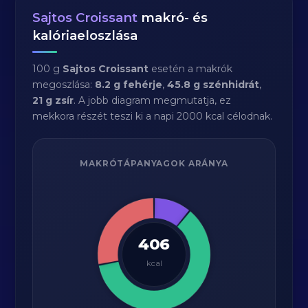
Sajtos Croissant
makró- és
kalóriaeloszlása
100 g
Sajtos Croissant
esetén a makrók
megoszlása:
8.2 g fehérje
,
45.8 g szénhidrát
,
21 g zsír
. A jobb diagram megmutatja, ez
mekkora részét teszi ki a napi 2000 kcal célodnak.
MAKRÓTÁPANYAGOK ARÁNYA
406
kcal