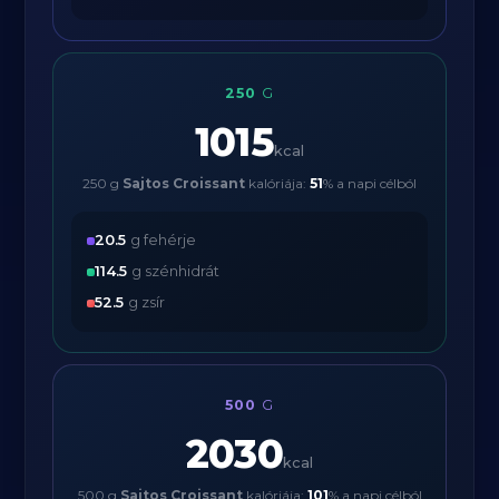
250
G
1015
kcal
250 g
Sajtos Croissant
kalóriája:
51
% a napi célból
20.5
g fehérje
114.5
g szénhidrát
52.5
g zsír
500
G
2030
kcal
500 g
Sajtos Croissant
kalóriája:
101
% a napi célból