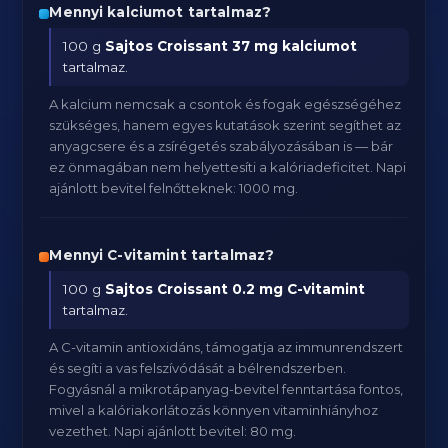
Mennyi kalciumot tartalmaz?
100 g
Sajtos Croissant
37 mg kalciumot
tartalmaz.
A kalcium nemcsak a csontok és fogak egészségéhez
szükséges, hanem egyes kutatások szerint segíthet az
anyagcsere és a zsírégetés szabályozásában is — bár
ez önmagában nem helyettesíti a kalóriadeficitet. Napi
ajánlott bevitel felnőtteknek: 1000 mg.
Mennyi C-vitamint tartalmaz?
100 g
Sajtos Croissant
0.2 mg C-vitamint
tartalmaz.
A C-vitamin antioxidáns, támogatja az immunrendszert
és segíti a vas felszívódását a bélrendszerben.
Fogyásnál a mikrotápanyag-bevitel fenntartása fontos,
mivel a kalóriakorlátozás könnyen vitaminhiányhoz
vezethet. Napi ajánlott bevitel: 80 mg.