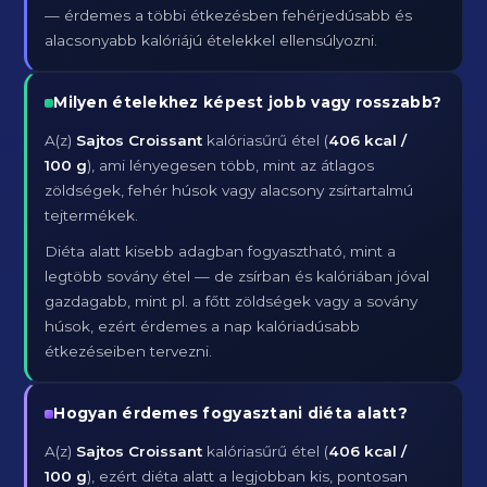
— érdemes a többi étkezésben fehérjedúsabb és
alacsonyabb kalóriájú ételekkel ellensúlyozni.
Milyen ételekhez képest jobb vagy rosszabb?
A(z)
Sajtos Croissant
kalóriasűrű étel (
406 kcal /
100 g
), ami lényegesen több, mint az átlagos
zöldségek, fehér húsok vagy alacsony zsírtartalmú
tejtermékek.
Diéta alatt kisebb adagban fogyasztható, mint a
legtöbb sovány étel — de zsírban és kalóriában jóval
gazdagabb, mint pl. a főtt zöldségek vagy a sovány
húsok, ezért érdemes a nap kalóriadúsabb
étkezéseiben tervezni.
Hogyan érdemes fogyasztani diéta alatt?
A(z)
Sajtos Croissant
kalóriasűrű étel (
406 kcal /
100 g
), ezért diéta alatt a legjobban kis, pontosan