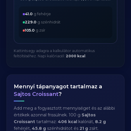
41.0
g fehérje
229.0
g szénhidrát
105.0
g zsír
Kattints egy adagra a kalkulátor automatikus
feltöltéséhez. Napi kalóriacél:
2000 kcal
.
Mennyi tápanyagot tartalmaz a
Sajtos Croissant
?
Add meg a fogyasztott mennyiséget és az alábbi
értékek azonnal frissülnek. 100 g
Sajtos
Croissant
tartalmaz:
406 kcal
kalóriát,
8.2 g
fehérjét,
45.8 g
szénhidrátot és
21 g
zsírt.