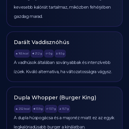
kevesebb kalóriát tartalmaz, miközben fehérjében
gazdag marad.
Darált Vaddisznóhús
165
kcal
21.2
g
0
g
8.5
g
🔥
🥩
🥔
🫒
A vadhúsok általában soványabbak és intenzívebb
ízűek. Kiváló alternatíva, ha változatosságra vágysz.
Dupla Whopper (Burger King)
252
kcal
13.9
g
13.7
g
15.7
g
🔥
🥩
🥔
🫒
A dupla húspogácsa és a majonéz miatt ez az egyik
legkalóriadúsabb burger a kínálatban.