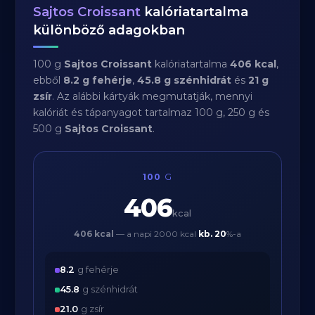
Sajtos Croissant
kalóriatartalma
különböző adagokban
100 g
Sajtos Croissant
kalóriatartalma
406 kcal
,
ebből
8.2 g fehérje
,
45.8 g szénhidrát
és
21 g
zsír
. Az alábbi kártyák megmutatják, mennyi
kalóriát és tápanyagot tartalmaz 100 g, 250 g és
500 g
Sajtos Croissant
.
100
G
406
kcal
406 kcal
— a napi 2000 kcal
kb.
20
%-a
8.2
g fehérje
45.8
g szénhidrát
21.0
g zsír