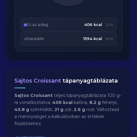
Ez az adag
406 kcal
20%
Maradék
1594 kcal
80%
Sajtos Croissant
tápanyagtáblázata
Sajtos Croissant
teljes tápanyagtáblázata 100 g-
ra vonatkoztatva:
406 kcal
kalória,
8.2 g
fehérje,
45.8 g
szénhidrát,
21 g
zsír,
2.6 g
rost. Változtasd
a mennyiséget a kalkulátorban az értékek
frissítéséhez.