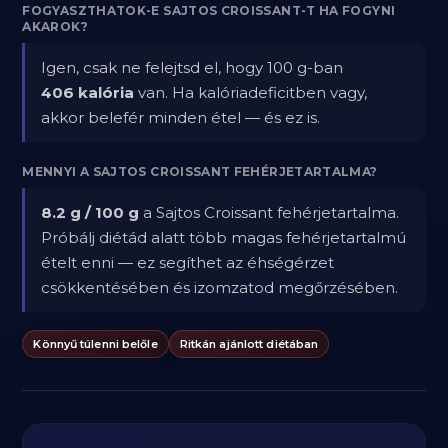
FOGYASZTHATOK-E SAJTOS CROISSANT-T HA FOGYNI
AKAROK?
Igen, csak ne felejtsd el, hogy 100 g-ban
406 kalória
van. Ha kalóriadeficitben vagy,
akkor belefér minden étel — és ez is.
MENNYI A SAJTOS CROISSANT FEHÉRJETARTALMA?
8.2 g / 100 g
a Sajtos Croissant fehérjetartalma.
Próbálj diétád alatt több magas fehérjetartalmú
ételt enni — ez segíthet az éhségérzet
csökkentésében és izomzatod megőrzésében.
Könnyű túlenni belőle
Ritkán ajánlott diétában