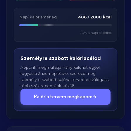
Napi kalóriamérleg
406
/
2000
kcal
20
% a napi célodból
Személyre szabott kalóriacélod
Appunk megmutatja hány kalóriát egyél
fogyásra & izomépítésre, szerezd meg
személyre szabott kalória terved és válogass
több száz receptünk közül!
Kalória tervem megkapom