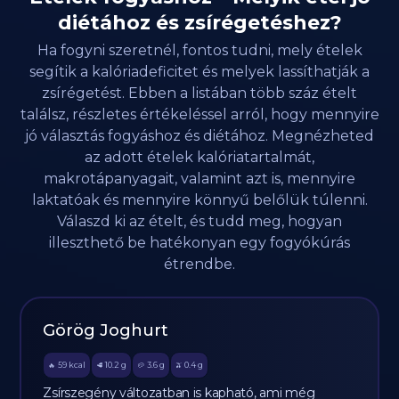
diétához és zsírégetéshez?
Ha fogyni szeretnél, fontos tudni, mely ételek
segítik a kalóriadeficitet és melyek lassíthatják a
zsírégetést. Ebben a listában több száz ételt
találsz, részletes értékeléssel arról, hogy mennyire
jó választás fogyáshoz és diétához. Megnézheted
az adott ételek kalóriatartalmát,
makrotápanyagait, valamint azt is, mennyire
laktatóak és mennyire könnyű belőlük túlenni.
Válaszd ki az ételt, és tudd meg, hogyan
illeszthető be hatékonyan egy fogyókúrás
étrendbe.
Görög Joghurt
59
kcal
10.2
g
3.6
g
0.4
g
🔥
🥩
🥔
🫒
Zsírszegény változatban is kapható, ami még