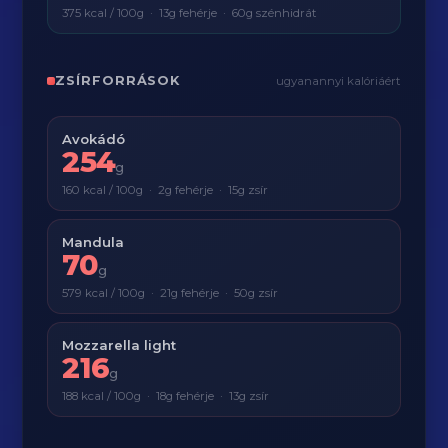
375 kcal / 100g · 13g fehérje · 60g szénhidrát
ZSÍRFORRÁSOK
ugyanannyi kalóriáért
Avokádó
254
g
160 kcal / 100g · 2g fehérje · 15g zsír
Mandula
70
g
579 kcal / 100g · 21g fehérje · 50g zsír
Mozzarella light
216
g
188 kcal / 100g · 18g fehérje · 13g zsír