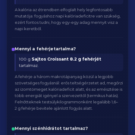
A kalória az étrendben elfoglalt hely legfontosabb
mutatója: fogyáshoz napi kalóriadeficitre van szükség,
ezért fontos tudni, hogy egy-egy adag mennyit visz a
napi keretből.
Mennyi a fehérjetartalma?
100 g
Sajtos Croissant
8.2 g fehérjét
tartalmaz.
A fehérje a három makrotápanyag közül a legjobb
szövetséges fogyásnál: erős teltségérzetet ad, megőrzi
az izomtömeget kalóriadeficit alatt, és az emésztése is
több energiát igényel a szervezettől (termikus hatás).
Felnőtteknek testsúlykilogrammonként legalább 1,6–
2 g fehérje bevitele ajánlott fogyás alatt.
Mennyi szénhidrátot tartalmaz?