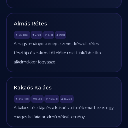
Almás Rétes
251
kcal
2.4
g
37
g
9.8
g
🔥
🥩
🥔
🫒
A hagyományos recept szerint készült rétes
tésztája és cukros tölteléke miatt inkább ritka
alkalmakkor fogyaszd.
Kakaós Kalács
345
kcal
8.12
g
45.67
g
13.25
g
🔥
🥩
🥔
🫒
A kalács tésztája és a kakaós töltelék miatt ez is egy
magas kalóriatartalmú péksütemény.