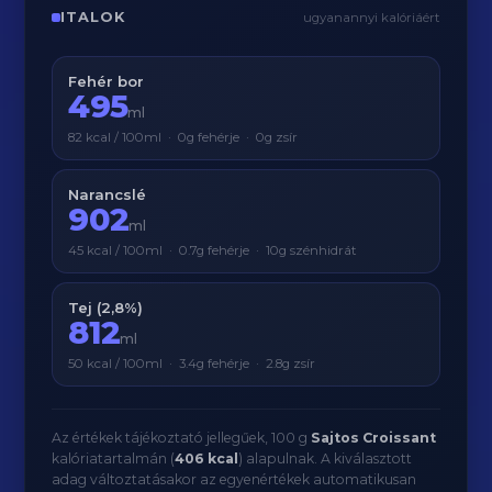
ITALOK
ugyanannyi kalóriáért
Fehér bor
495
ml
82 kcal / 100ml · 0g fehérje · 0g zsír
Narancslé
902
ml
45 kcal / 100ml · 0.7g fehérje · 10g szénhidrát
Tej (2,8%)
812
ml
50 kcal / 100ml · 3.4g fehérje · 2.8g zsír
Az értékek tájékoztató jellegűek, 100 g
Sajtos Croissant
kalóriatartalmán (
406 kcal
) alapulnak. A kiválasztott
adag változtatásakor az egyenértékek automatikusan