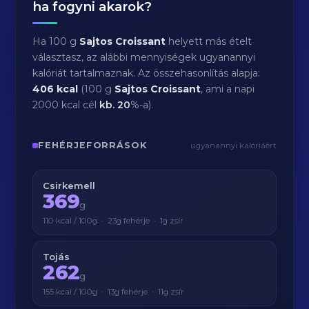
ha fogyni akarok?
Ha 100 g
Sajtos Croissant
helyett más ételt
választasz, az alábbi mennyiségek ugyanannyi
kalóriát tartalmaznak. Az összehasonlítás alapja:
406 kcal
(100 g
Sajtos Croissant
, ami a napi
2000 kcal cél
kb.
20
%-a).
FEHÉRJEFORRÁSOK
ugyanannyi kalóriáért
Csirkemell
369
g
110 kcal / 100g · 23g fehérje · 1g zsír
Tojás
262
g
155 kcal / 100g · 13g fehérje · 11g zsír