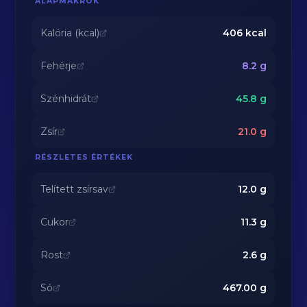
ALAPMAKRÓK
Kalória (kcal)
406
kcal
Fehérje
8.2
g
Szénhidrát
45.8
g
Zsír
21.0
g
RÉSZLETES ÉRTÉKEK
Telített zsírsav
12.0
g
Cukor
11.3
g
Rost
2.6
g
Só
467.00
g