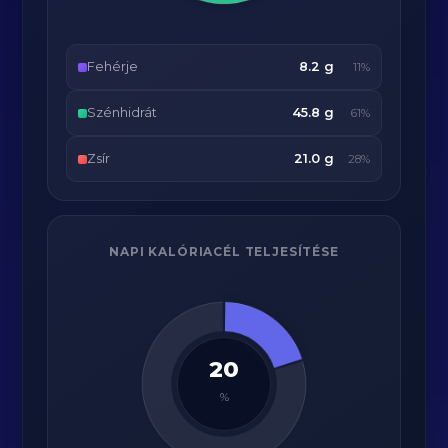
Fehérje
8.2 g
11%
Szénhidrát
45.8 g
61%
Zsír
21.0 g
28%
NAPI KALÓRIACÉL TELJESÍTÉSE
20
%