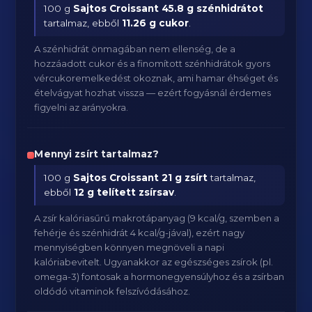
100 g
Sajtos Croissant
45.8 g szénhidrátot
tartalmaz, ebből
11.26 g cukor
.
A szénhidrát önmagában nem ellenség, de a
hozzáadott cukor és a finomított szénhidrátok gyors
vércukoremelkedést okoznak, ami hamar éhséget és
ételvágyat hozhat vissza — ezért fogyásnál érdemes
figyelni az arányokra.
Mennyi zsírt tartalmaz?
100 g
Sajtos Croissant
21 g zsírt
tartalmaz,
ebből
12 g telített zsírsav
.
A zsír kalóriasűrű makrotápanyag (9 kcal/g, szemben a
fehérje és szénhidrát 4 kcal/g-jával), ezért nagy
mennyiségben könnyen megnöveli a napi
kalóriabevitelt. Ugyanakkor az egészséges zsírok (pl.
omega-3) fontosak a hormonegyensúlyhoz és a zsírban
oldódó vitaminok felszívódásához.