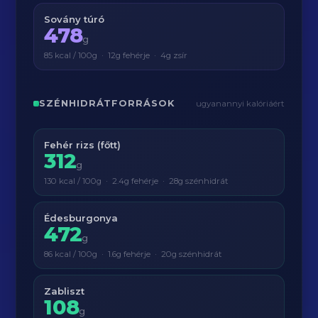
Sovány túró
478
g
85 kcal / 100g · 12g fehérje · 4g zsír
SZÉNHIDRÁTFORRÁSOK
ugyanannyi kalóriáért
Fehér rizs (főtt)
312
g
130 kcal / 100g · 2.4g fehérje · 28g szénhidrát
Édesburgonya
472
g
86 kcal / 100g · 1.6g fehérje · 20g szénhidrát
Zabliszt
108
g