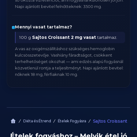
só okozta vízretenciót, ami fogyásnál különösen jól jön.
Napi ajánlott bevitel felnőtteknek: 3500 mg.
Mennyi vasat tartalmaz?
100 g
Sajtos Croissant
2 mg vasat
tartalmaz.
A vas az oxigénszállításhoz szükséges hemoglobin
kulcsösszetevője. Vashiány fáradtságot, csökkent
terhelhetőséget okozhat — ami edzés alapú fogyásnál
közvetlenül rontja a teljesítményt. Napi ajánlott bevitel:
nőknek 18 mg, férfiaknak 10 mg.
Sajtos Croissant
Diéta és Étrend
Ételek Fogyásra
Ételek fogyáshoz – Melyik étel jó