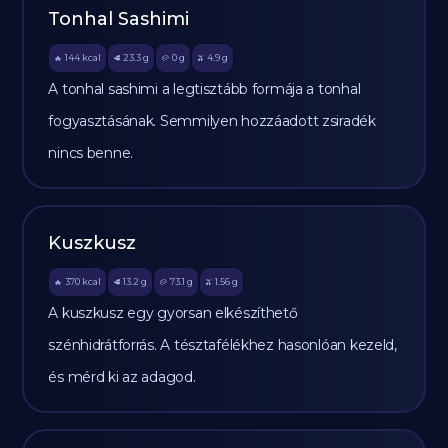
Tonhal Sashimi
144
kcal
23.3
g
0
g
4.9
g
🔥
🥩
🥔
🫒
A tonhal sashimi a legtisztább formája a tonhal
fogyasztásának. Semmilyen hozzáadott zsiradék
nincs benne.
Kuszkusz
370
kcal
13.2
g
73.1
g
1.56
g
🔥
🥩
🥔
🫒
A kuszkusz egy gyorsan elkészíthető
szénhidrátforrás. A tésztafélékhez hasonlóan kezeld,
és mérd ki az adagod.