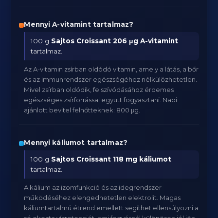
Mennyi A-vitamint tartalmaz?
100 g
Sajtos Croissant
206 μg A-vitamint
tartalmaz.
Az A-vitamin zsírban oldódó vitamin, amely a látás, a bőr
és az immunrendszer egészségéhez nélkülözhetetlen.
Mivel zsírban oldódik, felszívódásához érdemes
egészséges zsírforrással együtt fogyasztani. Napi
ajánlott bevitel felnőtteknek: 800 μg.
Mennyi káliumot tartalmaz?
100 g
Sajtos Croissant
118 mg káliumot
tartalmaz.
A kálium az izomfunkció és az idegrendszer
működéséhez elengedhetetlen elektrolit. Magas
káliumtartalmú étrend emellett segíthet ellensúlyozni a