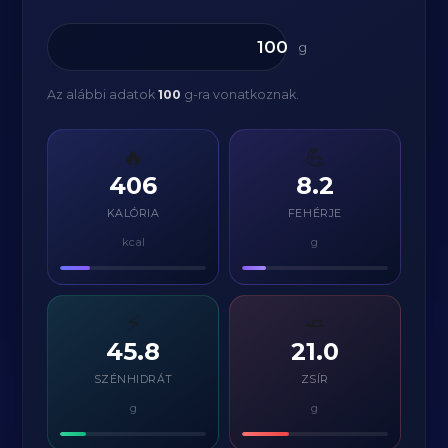
g
Az alábbi adatok
100
g-ra vonatkoznak.
🔥
💪
406
8.2
KALÓRIA
FEHÉRJE
kcal
g
⚡
🧈
45.8
21.0
SZÉNHIDRÁT
ZSÍR
g
g