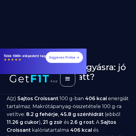
Több 1000+ elégedett tag
Ingyenes Próba →
★★★★★
Sajtos Croissant fogyásra: jó
választás diéta alatt?
GetFIT App
Írta -
March 19, 2026
A(z)
Sajtos Croissant
100 g-ban
406 kcal
energiát
tartalmaz. Makrótápanyag-összetétele 100 g-ra
vetítve:
8.2 g fehérje
,
45.8 g szénhidrát
(ebből
11.26 g cukor
),
21 g zsír
és
2.6 g rost
. A
Sajtos
Croissant
kalóriatartalma
406 kcal
és