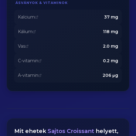
ÁSVÁNYOK & VITAMINOK
Kalcium
37
mg
Kálium
118
mg
Vas
2.0
mg
C-vitamin
0.2
mg
A-vitamin
206
μg
Mit ehetek
Sajtos Croissant
helyett,