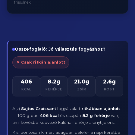
frissülnek.
Összefoglaló: Jó választás fogyáshoz?
✕ Csak ritkán ajánlott
406
8.2g
21.0g
2.6g
KCAL
FEHÉRJE
ZSÍR
ROST
A(z)
Sajtos Croissant
fogyás alatt
ritkábban ajánlott
— 100 g-ban
406 kcal
és csupán
8.2 g fehérje
van,
ami kevésbé kedvező kalória–fehérje arányt jelent.
Kis, pontosan kimért adagban belefér a napi keretbe