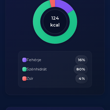
124
kcal
Fehérje
16%
Szénhidrát
80%
Zsír
4%