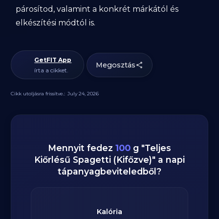
párosítod, valamint a konkrét márkától és
elkészítési módtól is.
GetFIT App
Megosztás
írta a cikket.
Cikk utoljásra frissítve.:
July 24, 2026
Mennyit fedez
100
g
"
Teljes
Kiőrlésű Spagetti (Kifőzve)
" a napi
tápanyagbeviteledből?
Kalória