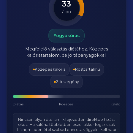
33
/ 100
Fogyókúrás
Megfelelő választás diétához. Közepes
kalóriatartalom, de jó tápanyagokkal.
Közepes kalória
Rosttartalmú
Zsírszegény
Diétás
Közepes
Hizlaló
Nincsen olyan étel ami kifejezetten direktbe hízást
okoz. Ha kalória többletben eszel akkor fogsz csak
hízni, minden étel szabad enni csak figyelni kell napi