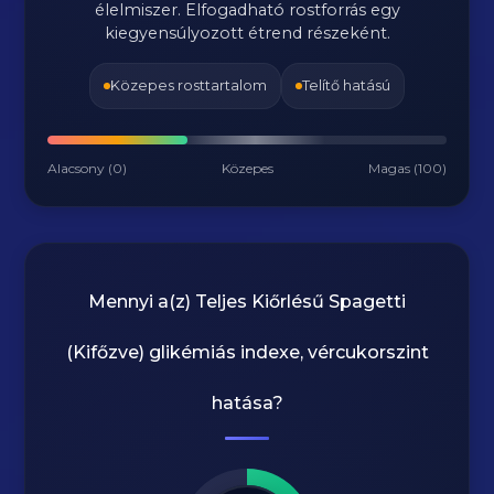
élelmiszer. Elfogadható rostforrás egy
kiegyensúlyozott étrend részeként.
Közepes rosttartalom
Telítő hatású
Alacsony (0)
Közepes
Magas (100)
Mennyi a(z)
Teljes Kiőrlésű Spagetti
(Kifőzve)
glikémiás indexe, vércukorszint
hatása?