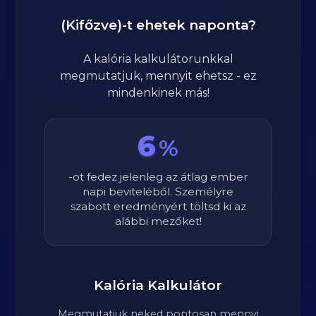
(Kifőzve)
-t ehetek naponta?
A kalória kalkulátorunkkal
megmutatjuk, mennyit ehetsz - ez
mindenkinek más!
6
%
-ot fedez jelenleg az átlag ember
napi beviteléből. Személyre
szabott eredményért töltsd ki az
alábbi mezőket!
Kalória Kalkulátor
Megmutatjuk neked pontosan mennyi