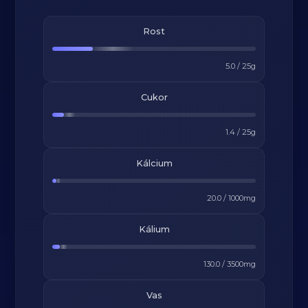
Rost
5.0
/
25
g
Cukor
1.4
/
25
g
Kálcium
20.0
/
1000
mg
Kálium
130.0
/
3500
mg
Vas