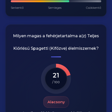
Serkentő
Semleges
Csökkentő
Milyen magas a fehérjetartalma a(z)
Teljes
Kiőrlésű Spagetti (Kifőzve)
élelmiszernek?
21
/ 100
Alacsony