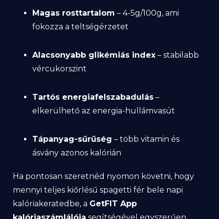
Magas rosttartalom
– 4-5g/100g, ami
fokozza a teltségérzetet
Alacsonyabb glikémiás index
– stabilabb
vércukorszint
Tartós energiafelszabadulás
–
elkerülhető az energia-hullámvasút
Tápanyag-sűrűség
– több vitamin és
ásvány azonos kalórián
Ha pontosan szeretnéd nyomon követni, hogy
mennyi teljes kiőrlésű spagetti fér bele napi
kalóriakeratedbe, a
GetFIT App
kalóriaszámlálója
segítségével egyszerűen