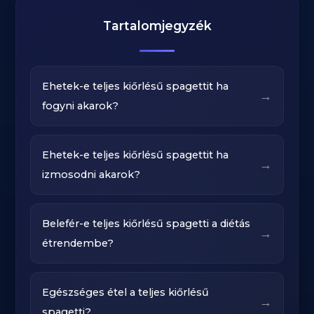
Tartalomjegyzék
Ehetek-e teljes kiőrlésű spagettit ha
→
fogyni akarok?
Ehetek-e teljes kiőrlésű spagettit ha
→
izmosodni akarok?
Belefér-e teljes kiőrlésű spagetti a diétás
→
étrendembe?
Egészséges étel a teljes kiőrlésű
→
spagetti?