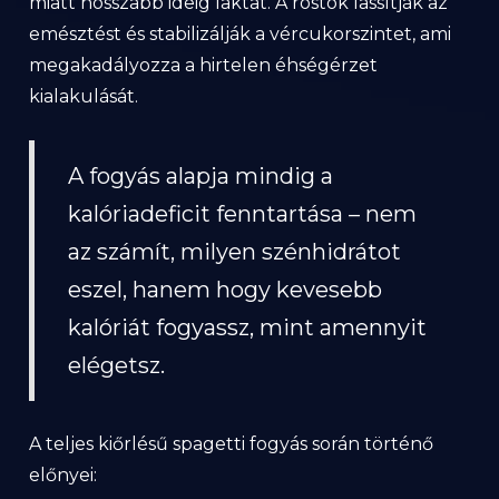
miatt hosszabb ideig laktat. A rostok lassítják az
emésztést és stabilizálják a vércukorszintet, ami
megakadályozza a hirtelen éhségérzet
kialakulását.
A fogyás alapja mindig a
kalóriadeficit fenntartása – nem
az számít, milyen szénhidrátot
eszel, hanem hogy kevesebb
kalóriát fogyassz, mint amennyit
elégetsz.
A teljes kiőrlésű spagetti fogyás során történő
előnyei: