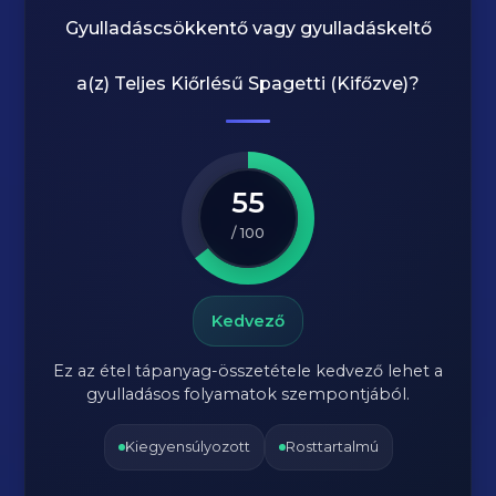
Gyulladáscsökkentő vagy gyulladáskeltő
a(z)
Teljes Kiőrlésű Spagetti (Kifőzve)
?
55
/ 100
Kedvező
Ez az étel tápanyag-összetétele kedvező lehet a
gyulladásos folyamatok szempontjából.
Kiegyensúlyozott
Rosttartalmú