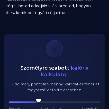
rögzítheted adagjaidat és láthatod, hogyan
illeszkedik be fogyási céljaidba.
📊
Személyre szabott
kalória
kalkulátor
Tudd meg, pontosan mennyi kalóriát és fehérjét
fogyasszál céljaid eléréséhez!
Fogyás
Szinten tartás
Izomépítés