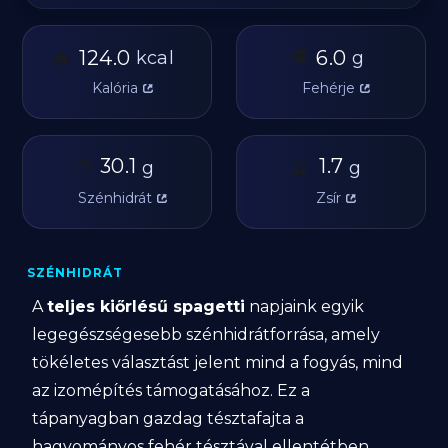
🔥
🥩
124.0
6.0
kcal
g
Kalória
Fehérje
🥔
30.1
🫒
1.7
g
g
Szénhidrát
Zsír
SZÉNHIDRÁT
A
teljes kiőrlésű spagetti
napjaink egyik
legegészségesebb szénhidrátforrása, amely
tökéletes választást jelent mind a fogyás, mind
az izomépítés támogatásához. Ez a
tápanyagban gazdag tésztafajta a
hagyományos fehér tésztával ellentétben