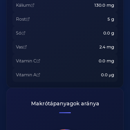
Kálium
130.0
mg
Rost
5
g
Só
0.0
g
Vas
2.4
mg
Vitamin C
0.0
mg
Vitamin A
0.0
μg
Makrótápanyagok aránya