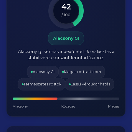
42
/ 100
Alacsony GI
Alacsony glikémiás indexű étel. Jó választás a
stabil vércukorszint fenntartásához.
Alacsony GI
Magas rosttartalom
Természetes rostok
Lassú vércukor hatás
Alacsony
Közepes
Magas