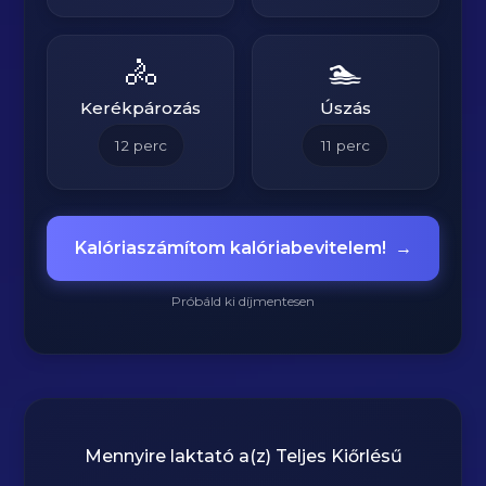
🚴
🏊
Kerékpározás
Úszás
12
perc
11
perc
Kalóriaszámítom kalóriabevitelem!
→
Próbáld ki díjmentesen
Mennyire laktató a(z)
Teljes Kiőrlésű