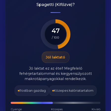
Spagetti (Kifőzve)
?
47
/ 100
Jól laktató
Jó laktat ez az étel! Megfelelő
fehérjetartalommal és kiegyensúlyozott
makrotápanyagokkal rendelkezik.
Rostban gazdag
Közepes kalóriatartalom
Gyenge
Közepes
Kiváló