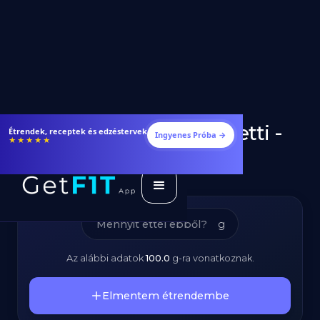
Teljes Kiőrlésű Spagetti -
Fogyj és izmosodj hatékonyabban
Ingyenes Próba →
★★★★★
Kalóriatartalom és
Tápanyagok
g
Az alábbi adatok
100.0
g
-ra vonatkoznak.
Elmentem étrendembe