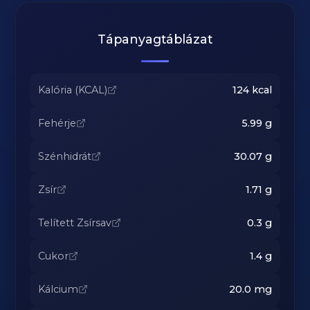
Tápanyagtáblázat
Kalória (KCAL)
124
kcal
Fehérje
5.99
g
Szénhidrát
30.07
g
Zsír
1.71
g
Telített Zsírsav
0.3
g
Cukor
1.4
g
Kálcium
20.0
mg