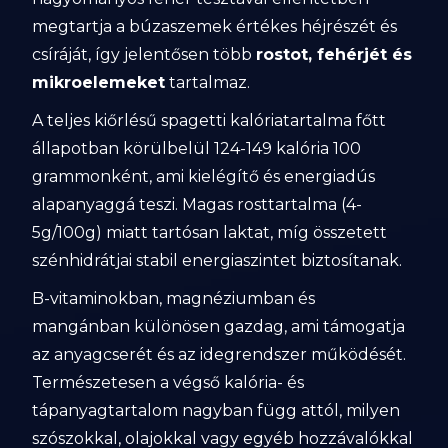
megtartja a búzaszemek értékes héjrészét és
csíráját, így jelentősen több
rostot, fehérjét és
mikroelemeket
tartalmaz.
A teljes kiőrlésű spagetti kalóriatartalma főtt
állapotban körülbelül 124-149 kalória 100
grammonként, ami kielégítő és energiadús
alapanyaggá teszi. Magas rosttartalma (4-
5g/100g) miatt tartósan laktat, míg összetett
szénhidrátjai stabil energiaszintet biztosítanak.
B-vitaminokban, magnéziumban és
mangánban különösen gazdag, ami támogatja
az anyagcserét és az idegrendszer működését.
Természetesen a végső kalória- és
tápanyagtartalom nagyban függ attól, milyen
szószokkal, olajokkal vagy egyéb hozzávalókkal