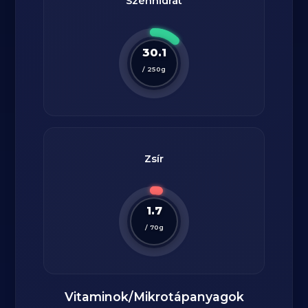
Szénhidrát
30.1
/
250
g
Zsír
1.7
/
70
g
Vitaminok/Mikrotápanyagok