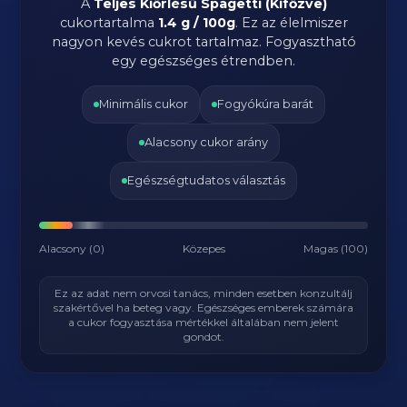
A
Teljes Kiőrlésű Spagetti (Kifőzve)
cukortartalma
1.4 g / 100g
. Ez az élelmiszer
nagyon kevés cukrot tartalmaz. Fogyasztható
egy egészséges étrendben.
Minimális cukor
Fogyókúra barát
Alacsony cukor arány
Egészségtudatos választás
Alacsony (0)
Közepes
Magas (100)
Ez az adat nem orvosi tanács, minden esetben konzultálj
szakértővel ha beteg vagy. Egészséges emberek számára
a cukor fogyasztása mértékkel általában nem jelent
gondot.