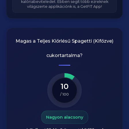
kalóriabeviteledet. Ebben segít több ezreknek
világszerte applikációnk is, a GetFIT App!
Magas a
Teljes Kiőrlésű Spagetti (Kifőzve)
cukortartalma?
10
/ 100
Nagyon alacsony