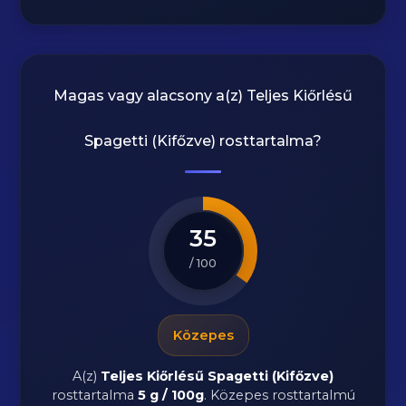
Magas vagy alacsony a(z) Teljes Kiőrlésű
Spagetti (Kifőzve) rosttartalma?
35
/ 100
Közepes
A(z)
Teljes Kiőrlésű Spagetti (Kifőzve)
rosttartalma
5 g / 100g
.
Közepes rosttartalmú