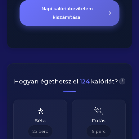
Napi kalóriabevitelem
kiszámítása!
Hogyan égethetsz el
124
kalóriát?
i
🚶
🏃
Séta
Futás
25
perc
9
perc