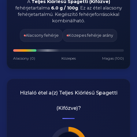
A
Teljes Kiőrlésű Spagetti (Kifőzve)
fehérjetartalma
6.0 g / 100g
. Ez az étel alacsony
fehérjetartalmú. Kiegészítő fehérjeforrásokkal
kombinálható.
Alacsony fehérje
Közepes fehérje arány
Alacsony (0)
Közepes
Magas (100)
Hizlaló étel a(z)
Teljes Kiőrlésű Spagetti
(Kifőzve)
?