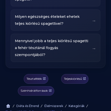
Milyen egészséges ételeket ehetek
→
teljes kiőrlésű spagettivel?
Mennyivel jobb a teljes kiőrlésű spagetti
→
a fehér tésztánál fogyás
szempontjából?
Tésztafélék
Teljeskiörlésű
Szénhidrátforrások
Diéta és Étrend
Élelmiszerek
Kategóriák