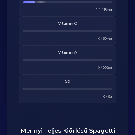
2.4
/
18
mg
Vitamin C
0
/
90
mg
Vitamin A
0
/
900
μg
Só
0
/
6
g
Mennyi
Teljes Kiőrlésű Spagetti