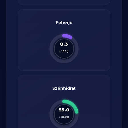
Fehérje
8.3
/
100
g
Szénhidrát
55.0
/
250
g