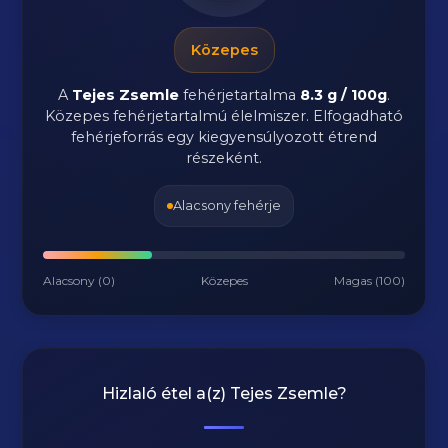
Közepes
A
Tejes Zsemle
fehérjetartalma
8.3 g / 100g
.
Közepes fehérjetartalmú élelmiszer. Elfogadható
fehérjeforrás egy kiegyensúlyozott étrend
részeként.
Alacsony fehérje
Alacsony (0)
Közepes
Magas (100)
Hizlaló étel a(z)
Tejes Zsemle
?