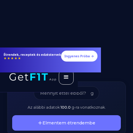
Tejes Zsemle –
Étrendek, receptek és edzéstervek
Ingyenes Próba →
★★★★★
Kalóriatartalom és
Tápanyagok
g
Az alábbi adatok
100.0
g
-ra vonatkoznak.
Elmentem étrendembe