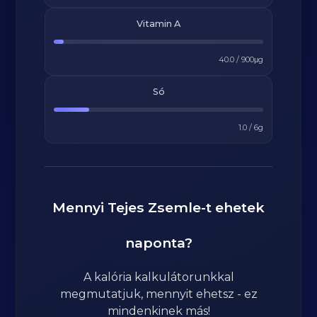
Vitamin A
40.0
/
900
μg
Só
1.0
/
6
g
Mennyi
Tejes Zsemle
-t ehetek
naponta?
A kalória kalkulátorunkkal
megmutatjuk, mennyit ehetsz - ez
mindenkinek más!