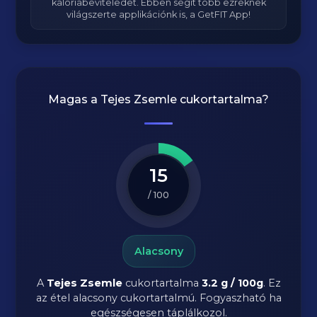
kalóriabeviteledet. Ebben segít több ezreknek
világszerte applikációnk is, a GetFIT App!
Magas a
Tejes Zsemle
cukortartalma?
15
/ 100
Alacsony
A
Tejes Zsemle
cukortartalma
3.2 g / 100g
. Ez
az étel alacsony cukortartalmú. Fogyaszható ha
egészségesen táplálkozol.