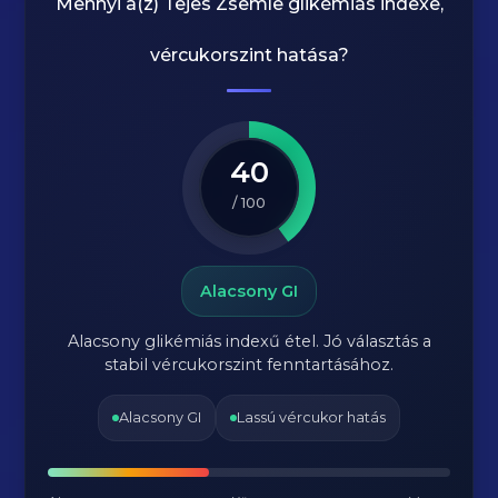
Mennyi a(z)
Tejes Zsemle
glikémiás indexe,
vércukorszint hatása?
40
/ 100
Alacsony GI
Alacsony glikémiás indexű étel. Jó választás a
stabil vércukorszint fenntartásához.
Alacsony GI
Lassú vércukor hatás