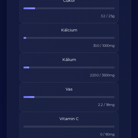
Cukor
3.2
/
25
g
Kálcium
30.0
/
1000
mg
Kálium
220.0
/
3500
mg
Vas
2.2
/
18
mg
Vitamin C
0
/
90
mg