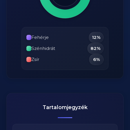
Fehérje
12%
Szénhidrát
82%
Zsír
6%
Tartalomjegyzék