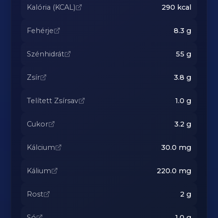
Kalória (KCAL)
290
kcal
Fehérje
8.3
g
Szénhidrát
55
g
Zsír
3.8
g
Telített Zsírsav
1.0
g
Cukor
3.2
g
Kálcium
30.0
mg
Kálium
220.0
mg
Rost
2
g
Só
1.0
g