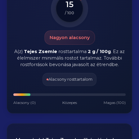
15
/ 100
Nagyon alacsony
A(z)
Tejes Zsemle
rosttartalma
2 g / 100g
.
Ez az
élelmiszer minimális rostot tartalmaz. További
rostforrások bevonása javasolt az étrendbe.
Alacsony rosttartalom
Alacsony (0)
Közepes
Magas (100)