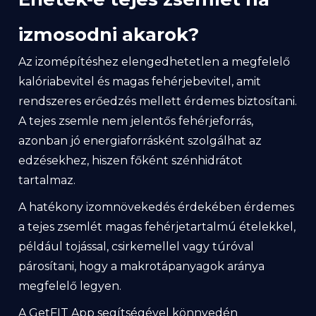
izmosodni akarok?
Az izomépítéshez elengedhetetlen a megfelelő
kalóriabevitel és magas fehérjebevitel, amit
rendszeres erőedzés mellett érdemes biztosítani.
A tejes zsemle nem jelentős fehérjeforrás,
azonban jó energiaforrásként szolgálhat az
edzésekhez, hiszen főként szénhidrátot
tartalmaz.
A hatékony izomnövekedés érdekében érdemes
a tejes zsemlét magas fehérjetartalmú ételekkel,
például tojással, csirkemellel vagy túróval
párosítani, hogy a makrotápanyagok aránya
megfelelő legyen.
A GetFIT App segítségével könnyedén