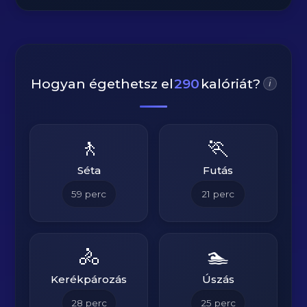
Hogyan égethetsz el
290
kalóriát?
i
🚶
🏃
Séta
Futás
59
perc
21
perc
🚴
🏊
Kerékpározás
Úszás
28
perc
25
perc