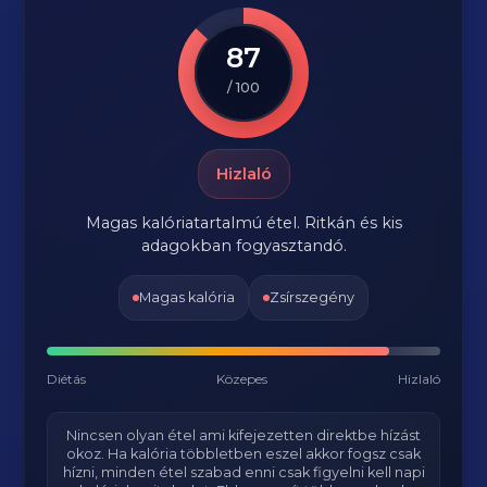
87
/ 100
Hizlaló
Magas kalóriatartalmú étel. Ritkán és kis
adagokban fogyasztandó.
Magas kalória
Zsírszegény
Diétás
Közepes
Hizlaló
Nincsen olyan étel ami kifejezetten direktbe hízást
okoz. Ha kalória többletben eszel akkor fogsz csak
hízni, minden étel szabad enni csak figyelni kell napi