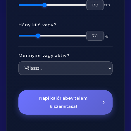
cm
Hány kiló vagy?
kg
Mennyire vagy aktív?
Napi kalóriabevitelem
kiszámítása!