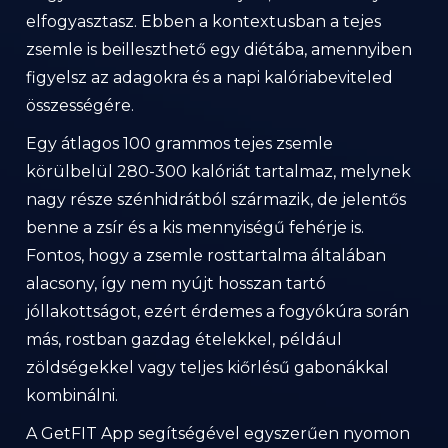
elfogyasztasz. Ebben a kontextusban a tejes
zsemle is beilleszthető egy diétába, amennyiben
figyelsz az adagokra és a napi kalóriabeviteled
összességére.
Egy átlagos 100 grammos tejes zsemle
körülbelül 280-300 kalóriát tartalmaz, melynek
nagy része szénhidrátból származik, de jelentős
benne a zsír és a kis mennyiségű fehérje is.
Fontos, hogy a zsemle rosttartalma általában
alacsony, így nem nyújt hosszan tartó
jóllakottságot, ezért érdemes a fogyókúra során
más, rostban gazdag ételekkel, például
zöldségekkel vagy teljes kiőrlésű gabonákkal
kombinálni.
A GetFIT App segítségével egyszerűen nyomon