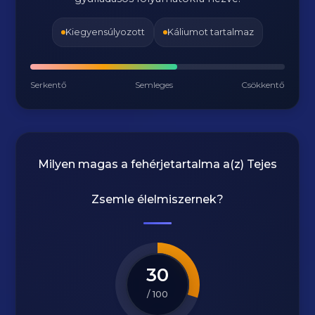
Kiegyensúlyozott
Káliumot tartalmaz
Serkentő
Semleges
Csökkentő
Milyen magas a fehérjetartalma a(z)
Tejes
Zsemle
élelmiszernek?
30
/ 100