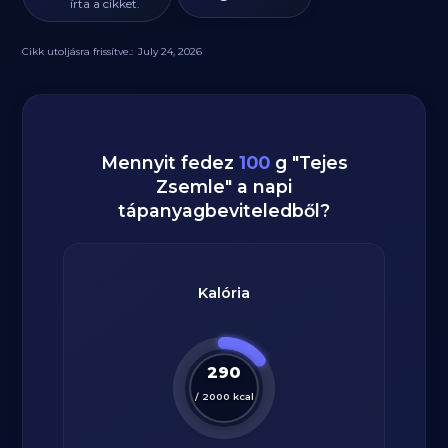
írta a cikket.
Cikk utoljásra frissítve.:
July 24, 2026
Mennyit fedez
100
g
"
Tejes
Zsemle
" a napi
tápanyagbeviteledből?
Kalória
290
/
2000
kcal