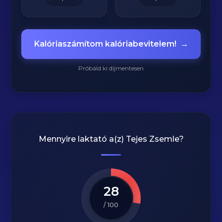
Kalóriaszámítom kalóriabevitelem!
→
Próbáld ki díjmentesen
Mennyire laktató a(z)
Tejes Zsemle
?
28
/ 100