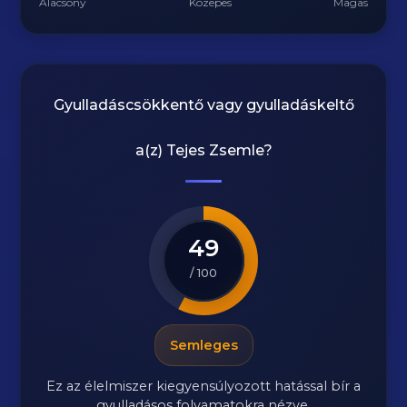
Alacsony
Közepes
Magas
Gyulladáscsökkentő vagy gyulladáskeltő
a(z)
Tejes Zsemle
?
49
/ 100
Semleges
Ez az élelmiszer kiegyensúlyozott hatással bír a
gyulladásos folyamatokra nézve.