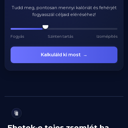
Tudd meg, pontosan mennyi kalóriát és fehérjét
fogyasszál céljaid eléréséhez!
Fogyás
Szinten tartás
Izomépítés
Kalkuláld ki most
→
Ehetek-e tejes zsemlét ha