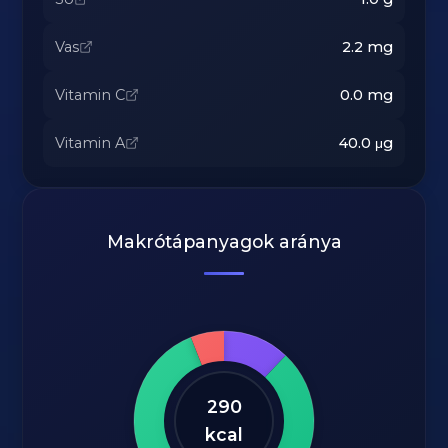
Vas
2.2
mg
Vitamin C
0.0
mg
Vitamin A
40.0
μg
Makrótápanyagok aránya
290
kcal