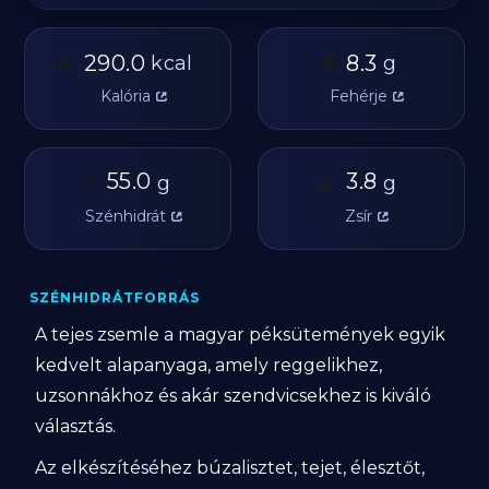
🔥
🥩
290.0
8.3
kcal
g
Kalória
Fehérje
🥔
55.0
🫒
3.8
g
g
Szénhidrát
Zsír
SZÉNHIDRÁTFORRÁS
A tejes zsemle a magyar péksütemények egyik
kedvelt alapanyaga, amely reggelikhez,
uzsonnákhoz és akár szendvicsekhez is kiváló
választás.
Az elkészítéséhez búzalisztet, tejet, élesztőt,