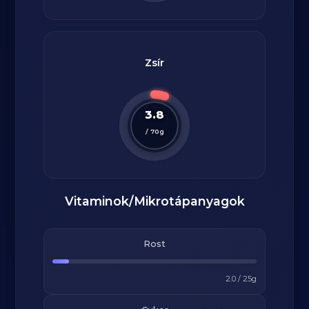
Zsír
3.8
/
70
g
Vitaminok/Mikrotápanyagok
Rost
2.0
/
25
g