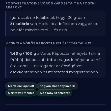
FOGYASZTHATOK-E VÖRÖS KÁPOSZTA-T HA FOGYNI
AKAROK?
Igen, csak ne felejtsd el, hogy 100 g-ban
31 kalória
van. Ha kalóriadeficitben vagy, akkor
belefér minden étel — és ez is.
MENNYI A VÖRÖS KÁPOSZTA FEHÉRJETARTALMA?
1,43 g / 100 g
a Vörös Káposzta fehérjetartalma.
Próbálj diétád alatt több magas fehérjetartalmú
ételt enni — ez segíthet az éhségérzet
csökkentésében és izomzatod megőrzésében.
Mértékkel ajánlott
Nagyon alacsony kalória
Szinte zsírmentes
Alacsony szénhidrát