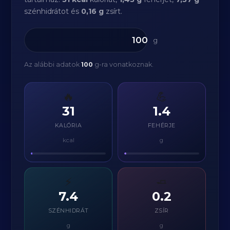
szénhidrátot és
0,16 g
zsírt.
g
Az alábbi adatok
100
g-ra vonatkoznak.
🔥
💪
31
1.4
KALÓRIA
FEHÉRJE
kcal
g
⚡
🧈
7.4
0.2
SZÉNHIDRÁT
ZSÍR
g
g