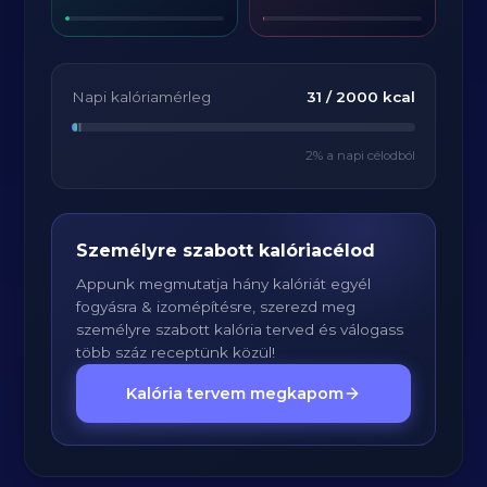
Napi kalóriamérleg
31
/
2000
kcal
2
% a napi célodból
Személyre szabott kalóriacélod
Appunk megmutatja hány kalóriát egyél
fogyásra & izomépítésre, szerezd meg
személyre szabott kalória terved és válogass
több száz receptünk közül!
Kalória tervem megkapom