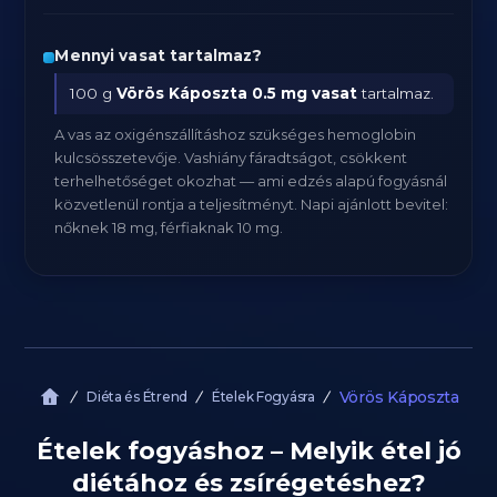
Mennyi vasat tartalmaz?
100 g
Vörös Káposzta
0.5 mg vasat
tartalmaz.
A vas az oxigénszállításhoz szükséges hemoglobin
kulcsösszetevője. Vashiány fáradtságot, csökkent
terhelhetőséget okozhat — ami edzés alapú fogyásnál
közvetlenül rontja a teljesítményt. Napi ajánlott bevitel:
nőknek 18 mg, férfiaknak 10 mg.
Vörös Káposzta
Diéta és Étrend
Ételek Fogyásra
Ételek fogyáshoz – Melyik étel jó
diétához és zsírégetéshez?