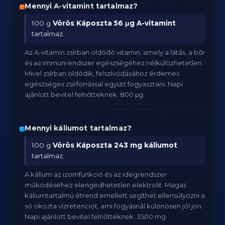
Mennyi A-vitamint tartalmaz?
100 g
Vörös Káposzta
56 μg A-vitamint
tartalmaz.
Az A-vitamin zsírban oldódó vitamin, amely a látás, a bőr
és az immunrendszer egészségéhez nélkülözhetetlen.
Mivel zsírban oldódik, felszívódásához érdemes
egészséges zsírforrással együtt fogyasztani. Napi
ajánlott bevitel felnőtteknek: 800 μg.
Mennyi káliumot tartalmaz?
100 g
Vörös Káposzta
243 mg káliumot
tartalmaz.
A kálium az izomfunkció és az idegrendszer
működéséhez elengedhetetlen elektrolit. Magas
káliumtartalmú étrend emellett segíthet ellensúlyozni a
só okozta vízretenciót, ami fogyásnál különösen jól jön.
Napi ajánlott bevitel felnőtteknek: 3500 mg.