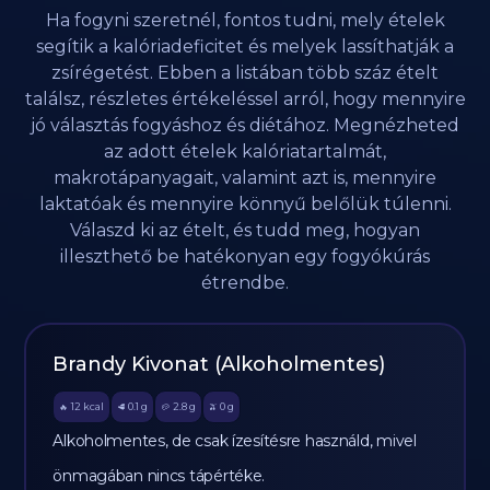
Ha fogyni szeretnél, fontos tudni, mely ételek
segítik a kalóriadeficitet és melyek lassíthatják a
zsírégetést. Ebben a listában több száz ételt
találsz, részletes értékeléssel arról, hogy mennyire
jó választás fogyáshoz és diétához. Megnézheted
az adott ételek kalóriatartalmát,
makrotápanyagait, valamint azt is, mennyire
laktatóak és mennyire könnyű belőlük túlenni.
Válaszd ki az ételt, és tudd meg, hogyan
illeszthető be hatékonyan egy fogyókúrás
étrendbe.
Brandy Kivonat (Alkoholmentes)
12
kcal
0.1
g
2.8
g
0
g
🔥
🥩
🥔
🫒
Alkoholmentes, de csak ízesítésre használd, mivel
önmagában nincs tápértéke.