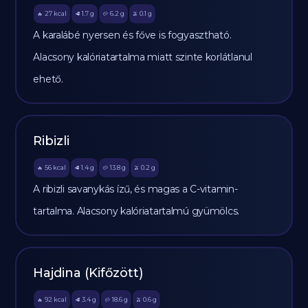
27
kcal
1.7
g
6.2
g
0.1
g
🔥
🥩
🥔
🫒
A karalábé nyersen és főve is fogyasztható.
Alacsony kalóriatartalma miatt szinte korlátlanul
ehető.
Ribizli
56
kcal
1.4
g
13.8
g
0.2
g
🔥
🥩
🥔
🫒
A ribizli savanykás ízű, és magas a C-vitamin-
tartalma. Alacsony kalóriatartalmú gyümölcs.
Hajdina (Kifőzött)
92
kcal
3.4
g
18.6
g
0.6
g
🔥
🥩
🥔
🫒