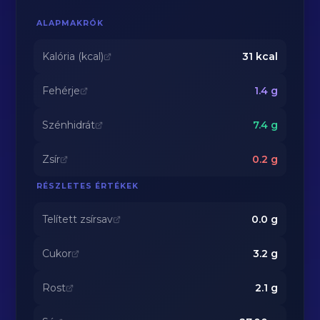
ALAPMAKRÓK
Kalória (kcal)
31
kcal
Fehérje
1.4
g
Szénhidrát
7.4
g
Zsír
0.2
g
RÉSZLETES ÉRTÉKEK
Telített zsírsav
0.0
g
Cukor
3.2
g
Rost
2.1
g