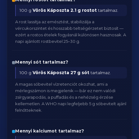
100 g
Vörös Káposzta
2.1 g rostot
tartalmaz.
A rost lassítja az emésztést, stabilizálja a
vércukorszintet és hosszabb teltségérzetet biztosít —
ezért a rostos ételek fogyásnál különösen hasznosak. A
napi ajánlott rostbevitel 25–30 g.
Mennyi sót tartalmaz?
100 g
Vörös Káposzta
27 g sót
tartalmaz.
A magas sóbevitel vízretenciót okozhat, ami a
mérlegszámon is megjelenik — bár ez nem valódi
zsírgyarapodás, a puffadás és a nehézség érzése
kellemetlen. A WHO napi legfeljebb 5 g sóbevitelt ajánl
felnőtteknek.
Mennyi kalciumot tartalmaz?