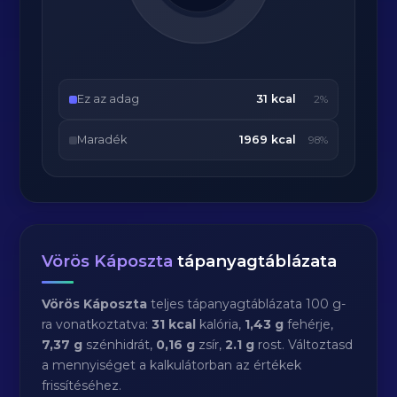
Ez az adag
31 kcal
2%
Maradék
1969 kcal
98%
Vörös Káposzta
tápanyagtáblázata
Vörös Káposzta
teljes tápanyagtáblázata 100 g-
ra vonatkoztatva:
31 kcal
kalória,
1,43 g
fehérje,
7,37 g
szénhidrát,
0,16 g
zsír,
2.1 g
rost. Változtasd
a mennyiséget a kalkulátorban az értékek
frissítéséhez.