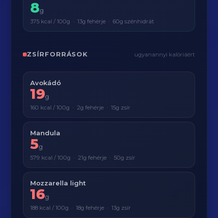
8
g
375 kcal / 100g · 13g fehérje · 60g szénhidrát
ZSÍRFORRÁSOK
ugyanannyi kalóriáért
Avokádó
19
g
160 kcal / 100g · 2g fehérje · 15g zsír
Mandula
5
g
579 kcal / 100g · 21g fehérje · 50g zsír
Mozzarella light
16
g
188 kcal / 100g · 18g fehérje · 13g zsír