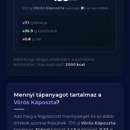
500 g
Vörös Káposzta
kalóriája:
8
% a napi célból
7.1
g fehérje
36.9
g szénhidrát
0.8
g zsír
Kattints egy adagra a kalkulátor automatikus
feltöltéséhez. Napi kalóriacél:
2000 kcal
.
Mennyi tápanyagot tartalmaz a
Vörös Káposzta
?
Add meg a fogyasztott mennyiséget és az alábbi
értékek azonnal frissülnek. 100 g
Vörös Káposzta
tartalmaz:
31 kcal
kalóriát,
1,43 g
fehérjét,
7,37 g