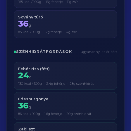
155 kcal / 100g · 13g fehérje · 11g zsír
Sovány túró
36
g
85 kcal / 100g · 12g fehérje · 4g zsír
SZÉNHIDRÁTFORRÁSOK
ugyanannyi kalóriáért
Fehér rizs (főtt)
24
g
130 kcal / 100g · 2.4g fehérje · 28g szénhidrát
Édesburgonya
36
g
86 kcal / 100g · 1.6g fehérje · 20g szénhidrát
Zabliszt