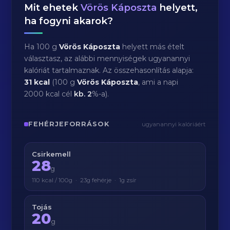
Mit ehetek
Vörös Káposzta
helyett,
ha fogyni akarok?
Ha 100 g
Vörös Káposzta
helyett más ételt
választasz, az alábbi mennyiségek ugyanannyi
kalóriát tartalmaznak. Az összehasonlítás alapja:
31 kcal
(100 g
Vörös Káposzta
, ami a napi
2000 kcal cél
kb.
2
%-a).
FEHÉRJEFORRÁSOK
ugyanannyi kalóriáért
Csirkemell
28
g
110 kcal / 100g · 23g fehérje · 1g zsír
Tojás
20
g