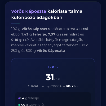
Vörös Káposzta
kalóriatartalma
különböző adagokban
100 g
Vörös Káposzta
kalóriatartalma
31 kcal
,
ebből
1,43 g fehérje
,
7,37 g szénhidrát
és
0,16 g zsír
. Az alábbi kártyák megmutatják,
mennyi kalóriát és tápanyagot tartalmaz 100 g,
250 g és 500 g
Vörös Káposzta
.
100
G
31
kcal
31 kcal
— a napi 2000 kcal
kb.
2
%-a
1.4
g fehérje
7.4
g szénhidrát