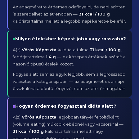
Az adagméretre érdemes odafigyelni, de napi szinten
is szerepelhet az étrendben —
31 kcal / 100 g
kalóriatartalma mellett a legtöbb napi keretbe belefér.
Milyen ételekhez képest jobb vagy rosszabb?
A(z)
Vörös Káposzta
kalóriatartalma
31 kcal / 100 g
,
fehérjetartalma
1.4 g
— ez közepes értéknek számít a
hasonló típusú ételek között.
Fogyás alatt sem az egyik legjobb, sem a legrosszabb
választás a kategóriájában — az adagméret és a napi
összkalória a döntő tényező, nem az étel önmagában.
Hogyan érdemes fogyasztani diéta alatt?
A(z)
Vörös Káposzta
legjobban tányér feltöltőként
(volume eating) működik ebédnél vagy vacsoránál —
31 kcal / 100 g
kalóriatartalma mellett nagy
mennyiség is belefér a napi keretbe.