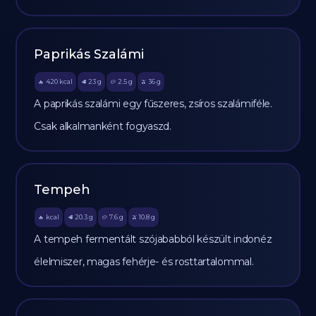
Paprikás Szalámi
420
kcal
23
g
2.5
g
36
g
🔥
🥩
🥔
🫒
A paprikás szalámi egy fűszeres, zsíros szalámiféle.
Csak alkalmanként fogyaszd.
Tempeh
kcal
20.3
g
7.6
g
10.8
g
🔥
🥩
🥔
🫒
A tempeh fermentált szójababból készült indonéz
élelmiszer, magas fehérje- és rosttartalommal.