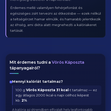
Érdemes mellé valamilyen fehérjeforrást és
egészséges zsírt tervezni az étkezésbe — ezek nélkül
a teltségérzet hamar elmúlik, és hamarabb jelentkezik
az éhség, ami diéta alatt megnehezíti a kalóriakeret
tartását.
Mit érdemes tudni a
Vörös Káposzta
tápanyagairól?
Mennyi kalóriát tartalmaz?
100 g
Vörös Káposzta
31 kcal
-t tartalmaz — ez
egy átlagos 2000 kcal-s napi célhoz képest
kb.
2
%
.
A kalória az étrendben elfoglalt hely legfontosabb