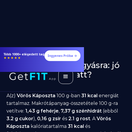
Több 1000+ elégedett tag
Ingyenes Próba →
★★★★★
Vörös Káposzta fogyásra: jó
választás diéta alatt?
GetFIT App
Írta -
March 19, 2026
A(z)
Vörös Káposzta
100 g-ban
31 kcal
energiát
tartalmaz. Makrótápanyag-összetétele 100 g-ra
vetítve:
1,43 g fehérje
,
7,37 g szénhidrát
(ebből
3.2 g cukor
),
0,16 g zsír
és
2.1 g rost
. A
Vörös
Káposzta
kalóriatartalma
31 kcal
és