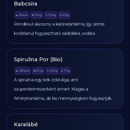
Babcsíra
30
kcal
3.04
g
5.94
g
0.19
g
🔥
🥩
🥔
🫒
Rendkívül alacsony a kalóriatartalma, így szinte
korlátlanul fogyasztható salátákba, wokba.
Spirulina Por (Bio)
290
kcal
57.5
g
23.9
g
7.7
g
🔥
🥩
🥔
🫒
A spirulina egy kék-zöld alga, ami
szuperélelmiszerként ismert. Magas a
fehérjetartalma, de kis mennyiségben fogyasztják.
Karalábé