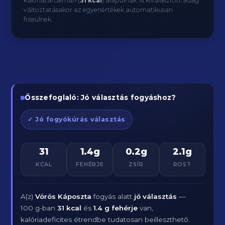
kalóriatartalmán (
31 kcal
) alapulnak. A kiválasztott adag
változtatásakor az egyenértékek automatikusan
frissülnek.
Összefoglaló: Jó választás fogyáshoz?
✓ Jó fogyókúrás választás
31
1.4g
0.2g
2.1g
KCAL
FEHÉRJE
ZSÍR
ROST
A(z)
Vörös Káposzta
fogyás alatt
jó választás
—
100 g-ban
31 kcal
és
1.4 g fehérje
van,
kalóriadeficites étrendbe tudatosan beilleszthető.