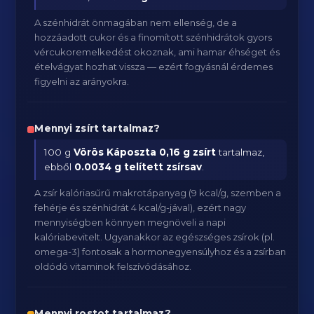
A szénhidrát önmagában nem ellenség, de a
hozzáadott cukor és a finomított szénhidrátok gyors
vércukoremelkedést okoznak, ami hamar éhséget és
ételvágyat hozhat vissza — ezért fogyásnál érdemes
figyelni az arányokra.
Mennyi zsírt tartalmaz?
100 g
Vörös Káposzta
0,16 g zsírt
tartalmaz,
ebből
0.0034 g telített zsírsav
.
A zsír kalóriasűrű makrotápanyag (9 kcal/g, szemben a
fehérje és szénhidrát 4 kcal/g-jával), ezért nagy
mennyiségben könnyen megnöveli a napi
kalóriabevitelt. Ugyanakkor az egészséges zsírok (pl.
omega-3) fontosak a hormonegyensúlyhoz és a zsírban
oldódó vitaminok felszívódásához.
Mennyi rostot tartalmaz?