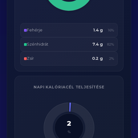
Fehérje
1.4 g
16%
Szénhidrát
7.4 g
82%
Zsír
0.2 g
2%
NAPI KALÓRIACÉL TELJESÍTÉSE
2
%