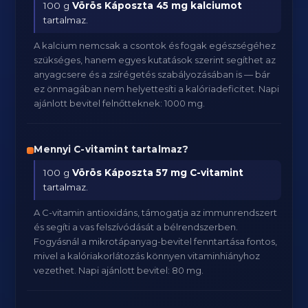
100 g
Vörös Káposzta
45 mg kalciumot
tartalmaz.
A kalcium nemcsak a csontok és fogak egészségéhez
szükséges, hanem egyes kutatások szerint segíthet az
anyagcsere és a zsírégetés szabályozásában is — bár
ez önmagában nem helyettesíti a kalóriadeficitet. Napi
ajánlott bevitel felnőtteknek: 1000 mg.
Mennyi C-vitamint tartalmaz?
100 g
Vörös Káposzta
57 mg C-vitamint
tartalmaz.
A C-vitamin antioxidáns, támogatja az immunrendszert
és segíti a vas felszívódását a bélrendszerben.
Fogyásnál a mikrotápanyag-bevitel fenntartása fontos,
mivel a kalóriakorlátozás könnyen vitaminhiányhoz
vezethet. Napi ajánlott bevitel: 80 mg.