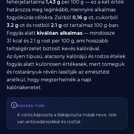
fehérjetartalma
1,43 g
per 100 g — ez a két érték
határozza meg leginkább, mennyire alkalmas
fogyókúrás célokra. Zsírból
0,16 g
-ot, cukorból
3.2 g
-ot és rostból
2.1 g
-ot tartalmaz 100 g-ban.
Fogyás alatt
kiválóan alkalmas
— mindössze
31 kcal és 2.1 g rost per 100 g, ami hosszabb
teltségérzetet biztosít kevés kalóriával.
Az ilyen típusú, alacsony kalóriájú és rostos ételek
fogyás alatt különösen értékesek, mert tömegük
és rostarányuk révén lassítják az emésztést
anélkül, hogy megterhelnék a napi
kalóriakeretet.
FOGYÁS TIPP
A vörös káposzta a lilakáposzta másik neve, tele
van antioxidánsokkal és rosttal.