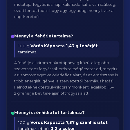
mutatója: fogyáshoz napi kalóriadeficitre van szükség,
ezért fontos tudni, hogy egy-egy adag mennyit visz a
napi keretből.
Mennyi a fehérjetartalma?
100 g
Vörös Káposzta
1,43 g fehérjét
tartalmaz.
A fehérje a három makrotápanyag közül a legjobb
szövetséges fogyásnál: erős teltségérzetet ad, megőrzi
az izomtömeget kalóriadeficit alatt, és az emésztése is
több energiát igényel a szervezettől (termikus hatás).
Felnőtteknek testsúlykilogrammonként legalább 1,6–
2 g fehérje bevitele ajánlott fogyás alatt.
Mennyi szénhidrátot tartalmaz?
100 g
Vörös Káposzta
7,37 g szénhidrátot
tartalmaz, ebből
3.2 g cukor
.