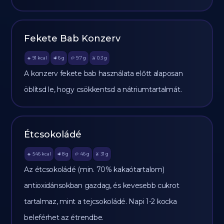
Fekete Bab Konzerv
91
kcal
6
g
9.7
g
0.3
g
🔥
🥩
🥔
🫒
A konzerv fekete bab használata előtt alaposan
öblítsd le, hogy csökkentsd a nátriumtartalmát.
Étcsokoládé
546
kcal
8
g
46
g
31
g
🔥
🥩
🥔
🫒
Az étcsokoládé (min. 70% kakaótartalom)
antioxidánsokban gazdag, és kevesebb cukrot
tartalmaz, mint a tejcsokoládé. Napi 1-2 kocka
beleférhet az étrendbe.