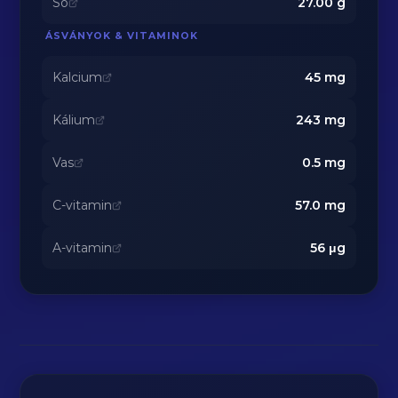
Só
27.00
g
ÁSVÁNYOK & VITAMINOK
Kalcium
45
mg
Kálium
243
mg
Vas
0.5
mg
C-vitamin
57.0
mg
A-vitamin
56
μg