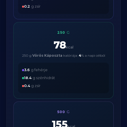
0.2
g zsír
250
G
78
kcal
250 g
Vörös Káposzta
kalóriája:
4
% a napi célból
3.6
g fehérje
18.4
g szénhidrát
0.4
g zsír
500
G
155
kcal