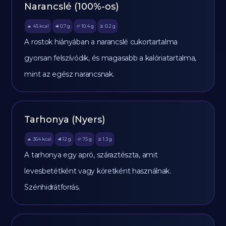
Narancslé (100%-os)
45
kcal
0.7
g
10.4
g
0.2
g
🔥
🥩
🥔
🫒
A rostok hiányában a narancslé cukortartalma
gyorsan felszívódik, és magasabb a kalóriatartalma,
mint az egész narancsnak.
Tarhonya (Nyers)
364
kcal
12
g
75
g
1.3
g
🔥
🥩
🥔
🫒
A tarhonya egy apró, száraztészta, amit
levesbetétként vagy köretként használnak.
Szénhidrátforrás.