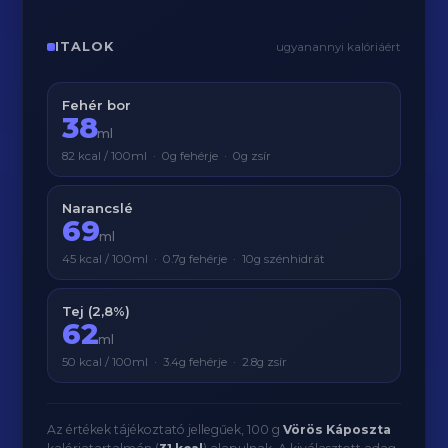
ITALOK
ugyanannyi kalóriáért
Fehér bor
38
ml
82 kcal / 100ml · 0g fehérje · 0g zsír
Narancslé
69
ml
45 kcal / 100ml · 0.7g fehérje · 10g szénhidrát
Tej (2,8%)
62
ml
50 kcal / 100ml · 3.4g fehérje · 2.8g zsír
Az értékek tájékoztató jellegűek, 100 g
Vörös Káposzta