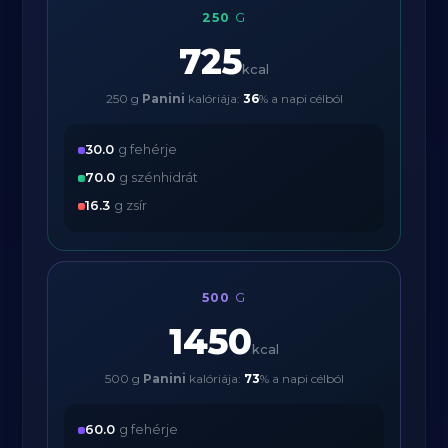
250
G
725
kcal
250 g
Panini
kalóriája:
36
% a napi célból
30.0
g fehérje
70.0
g szénhidrát
16.3
g zsír
500
G
1450
kcal
500 g
Panini
kalóriája:
73
% a napi célból
60.0
g fehérje