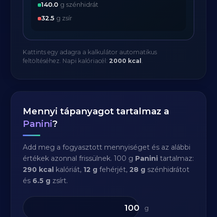
140.0
g szénhidrát
32.5
g zsír
Kattints egy adagra a kalkulátor automatikus
feltöltéséhez. Napi kalóriacél:
2000 kcal
.
Mennyi tápanyagot tartalmaz a
Panini
?
Add meg a fogyasztott mennyiséget és az alábbi
értékek azonnal frissülnek. 100 g
Panini
tartalmaz:
290 kcal
kalóriát,
12 g
fehérjét,
28 g
szénhidrátot
és
6.5 g
zsírt.
g