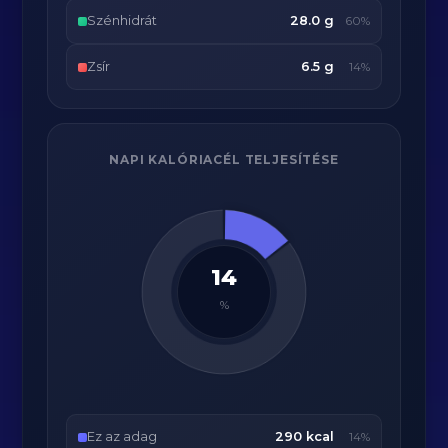
Szénhidrát
28.0 g
60%
Zsír
6.5 g
14%
NAPI KALÓRIACÉL TELJESÍTÉSE
14
%
Ez az adag
290 kcal
14%