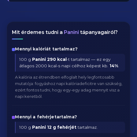
Mit érdemes tudni a
Panini
tápanyagairól?
Mennyi kalóriát tartalmaz?
100 g
Panini
290 kcal
-t tartalmaz — ez egy
átlagos 2000 kcal-s napi célhoz képest kb.
14
%
.
A kalória az étrendben elfoglalt hely legfontosabb
mutatója: fogyáshoz napi kalóriadeficitre van szükség,
ezért fontos tudni, hogy egy-egy adag mennyit visz a
napi keretből.
Mennyi a fehérjetartalma?
100 g
Panini
12 g fehérjét
tartalmaz.