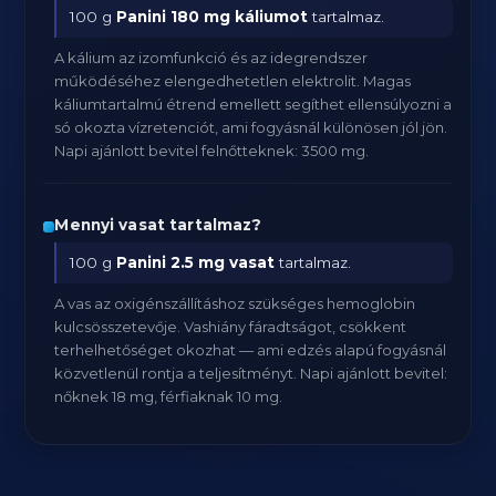
100 g
Panini
180 mg káliumot
tartalmaz.
A kálium az izomfunkció és az idegrendszer
működéséhez elengedhetetlen elektrolit. Magas
káliumtartalmú étrend emellett segíthet ellensúlyozni a
só okozta vízretenciót, ami fogyásnál különösen jól jön.
Napi ajánlott bevitel felnőtteknek: 3500 mg.
Mennyi vasat tartalmaz?
100 g
Panini
2.5 mg vasat
tartalmaz.
A vas az oxigénszállításhoz szükséges hemoglobin
kulcsösszetevője. Vashiány fáradtságot, csökkent
terhelhetőséget okozhat — ami edzés alapú fogyásnál
közvetlenül rontja a teljesítményt. Napi ajánlott bevitel:
nőknek 18 mg, férfiaknak 10 mg.