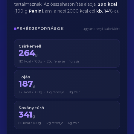
tartalmaznak. Az összehasonlítás alapja:
290 kcal
(100 g
Panini
, ami a napi 2000 kcal cél
kb.
14
%-a).
FEHÉRJEFORRÁSOK
ugyanannyi kalóriáért
Csirkemell
264
g
110 kcal / 100g · 23g fehérje · 1g zsír
Tojás
187
g
155 kcal / 100g · 13g fehérje · 11g zsír
Sovány túró
341
g
85 kcal / 100g · 12g fehérje · 4g zsír