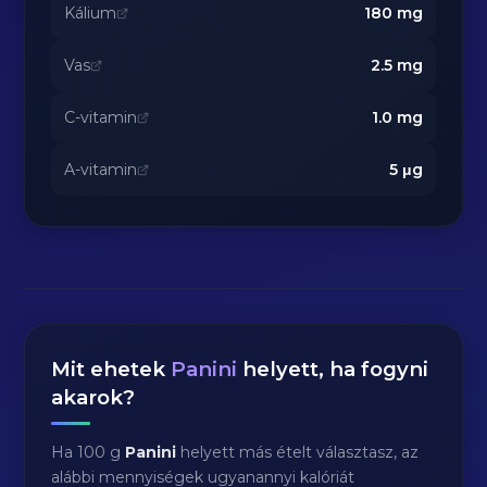
Kálium
180
mg
Vas
2.5
mg
C-vitamin
1.0
mg
A-vitamin
5
μg
Mit ehetek
Panini
helyett, ha fogyni
akarok?
Ha 100 g
Panini
helyett más ételt választasz, az
alábbi mennyiségek ugyanannyi kalóriát