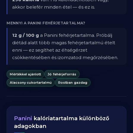
akkor belefér minden étel — és ez is.
MENNYI A PANINI FEHÉRJETARTALMA?
12 g / 100 g
a Panini fehérjetartalma. Próbálj
diétád alatt több magas fehérjetartalmú ételt
enni — ez segíthet az éhségérzet
csökkentésében és izomzatod megőrzésében.
Mértékkel ajánlott
Jó fehérjeforrás
Alacsony cukortartalmú
Rostban gazdag
Panini
kalóriatartalma különböző
adagokban