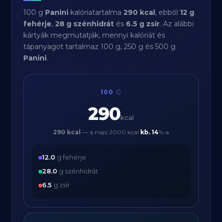
100 g
Panini
kalóriatartalma
290 kcal
, ebből
12 g
fehérje
,
28 g szénhidrát
és
6.5 g zsír
. Az alábbi
kártyák megmutatják, mennyi kalóriát és
tápanyagot tartalmaz 100 g, 250 g és 500 g
Panini
.
100
G
290
kcal
290 kcal
— a napi 2000 kcal
kb.
14
%-a
12.0
g fehérje
28.0
g szénhidrát
6.5
g zsír