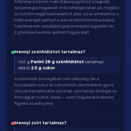
A fehérje a három makrotápanyag közül a legjobb
szövetséges fogyásnál: erős teltségérzetet ad, megőrzi
az izomtömeget kalóriadeficit alatt, és az emésztése is
több energiát igényel a szervezettől (termikus hatás).
Felnőtteknek testsúlykilogrammonként legalább 1,6–
2 g fehérje bevitele ajánlott fogyás alatt.
Mennyi szénhidrátot tartalmaz?
100 g
Panini
28 g szénhidrátot
tartalmaz,
ebből
2.5 g cukor
.
A szénhidrát önmagában nem ellenség, de a
hozzáadott cukor és a finomított szénhidrátok gyors
vércukoremelkedést okoznak, ami hamar éhséget és
ételvágyat hozhat vissza — ezért fogyásnál érdemes
figyelni az arányokra.
Mennyi zsírt tartalmaz?