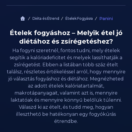
Panini
Diéta és Étrend
Ételek Fogyásra
Ételek fogyáshoz – Melyik étel jó
diétához és zsírégetéshez?
Ha fogyni szeretnél, fontos tudni, mely ételek
segítik a kalóriadeficitet és melyek lassíthatják a
zsírégetést. Ebben a listában több száz ételt
találsz, részletes értékeléssel arról, hogy mennyire
jó választás fogyáshoz és diétához. Megnézheted
az adott ételek kalóriatartalmát,
makrotápanyagait, valamint azt is, mennyire
laktatóak és mennyire könnyű belőlük túlenni.
Válaszd ki az ételt, és tudd meg, hogyan
illeszthető be hatékonyan egy fogyókúrás
étrendbe.