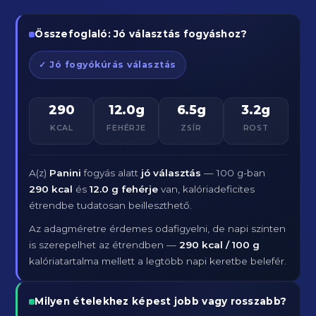
Összefoglaló: Jó választás fogyáshoz?
✓ Jó fogyókúrás választás
290
12.0g
6.5g
3.2g
KCAL
FEHÉRJE
ZSÍR
ROST
A(z)
Panini
fogyás alatt
jó választás
— 100 g-ban
290 kcal
és
12.0 g fehérje
van, kalóriadeficites
étrendbe tudatosan beilleszthető.
Az adagméretre érdemes odafigyelni, de napi szinten
is szerepelhet az étrendben —
290 kcal / 100 g
kalóriatartalma mellett a legtöbb napi keretbe belefér.
Milyen ételekhez képest jobb vagy rosszabb?