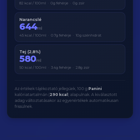
82 kcal / 100ml · 0g fehérje · 0g zsír
Narancslé
644
ml
45 kcal / 100ml · 0.7g fehérje · 10g szénhidrát
Tej (2,8%)
580
ml
50 kcal / 100ml · 3.4g fehérje · 2.8g zsír
Az értékek tájékoztató jellegűek, 100 g
Panini
kalóriatartalmán (
290 kcal
) alapulnak. A kiválasztott
adag változtatásakor az egyenértékek automatikusan
frissülnek.