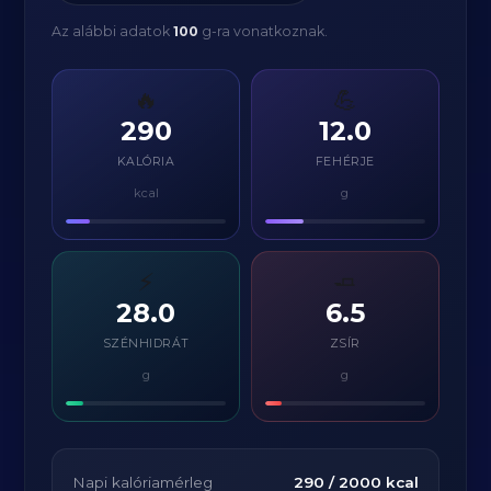
Az alábbi adatok
100
g-ra vonatkoznak.
🔥
💪
290
12.0
KALÓRIA
FEHÉRJE
kcal
g
⚡
🧈
28.0
6.5
SZÉNHIDRÁT
ZSÍR
g
g
Napi kalóriamérleg
290
/
2000
kcal