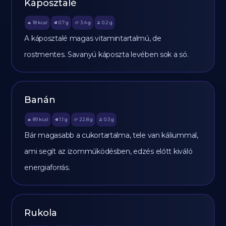
Káposztalé
18
kcal
0.7
g
3.4
g
0.2
g
🔥
🥩
🥔
🫒
A káposztalé magas vitamintartalmú, de
rostmentes. Savanyú káposzta levében sok a só.
Banán
89
kcal
1.1
g
22.8
g
0.3
g
🔥
🥩
🥔
🫒
Bár magasabb a cukortartalma, tele van káliummal,
ami segít az izomműködésben, edzés előtt kiváló
energiaforrás.
Rukola