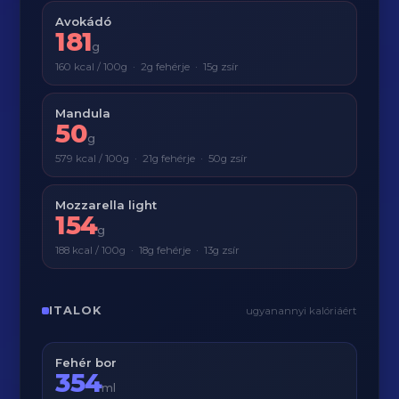
Avokádó
181
g
160 kcal / 100g · 2g fehérje · 15g zsír
Mandula
50
g
579 kcal / 100g · 21g fehérje · 50g zsír
Mozzarella light
154
g
188 kcal / 100g · 18g fehérje · 13g zsír
ITALOK
ugyanannyi kalóriáért
Fehér bor
354
ml