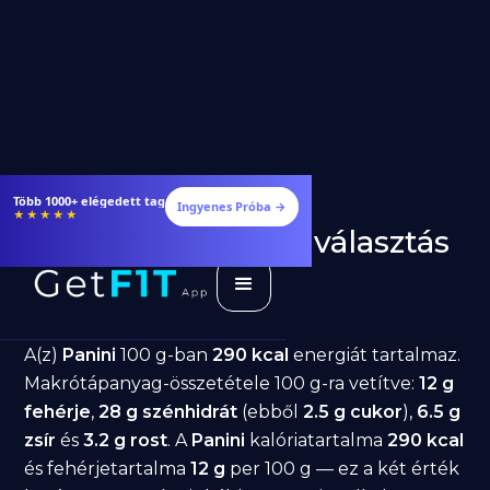
Több 1000+ elégedett tag
Ingyenes Próba →
★★★★★
Panini fogyásra: jó választás
diéta alatt?
GetFIT App
Írta -
March 19, 2026
A(z)
Panini
100 g-ban
290 kcal
energiát tartalmaz.
Makrótápanyag-összetétele 100 g-ra vetítve:
12 g
fehérje
,
28 g szénhidrát
(ebből
2.5 g cukor
),
6.5 g
zsír
és
3.2 g rost
. A
Panini
kalóriatartalma
290 kcal
és fehérjetartalma
12 g
per 100 g — ez a két érték