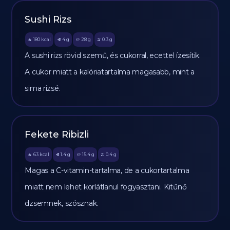
Sushi Rizs
180
kcal
4
g
28
g
0.3
g
🔥
🥩
🥔
🫒
A sushi rizs rövid szemű, és cukorral, ecettel ízesítik.
A cukor miatt a kalóriatartalma magasabb, mint a
sima rizsé.
Fekete Ribizli
63
kcal
1.4
g
15.4
g
0.4
g
🔥
🥩
🥔
🫒
Magas a C-vitamin-tartalma, de a cukortartalma
miatt nem lehet korlátlanul fogyasztani. Kitűnő
dzsemnek, szósznak.