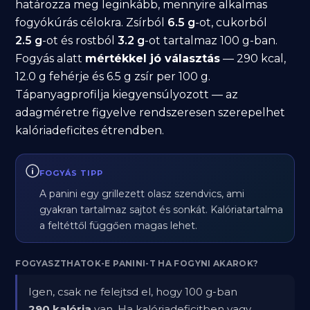
határozza meg leginkább, mennyire alkalmas
fogyókúrás célokra. Zsírból
6.5 g
-ot, cukorból
2.5 g
-ot és rostból
3.2 g
-ot tartalmaz 100 g-ban.
Fogyás alatt
mértékkel jó választás
— 290 kcal,
12.0 g fehérje és 6.5 g zsír per 100 g.
Tápanyagprofilja kiegyensúlyozott — az
adagméretre figyelve rendszeresen szerepelhet
kalóriadeficites étrendben.
FOGYÁS TIPP
A panini egy grillezett olasz szendvics, ami
gyakran tartalmaz sajtot és sonkát. Kalóriatartalma
a feltéttől függően magas lehet.
FOGYASZTHATOK-E PANINI-T HA FOGYNI AKAROK?
Igen, csak ne felejtsd el, hogy 100 g-ban
290 kalória
van. Ha kalóriadeficitben vagy,