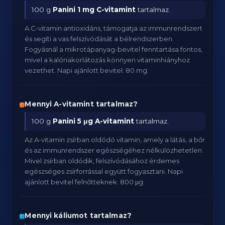
100 g
Panini
1 mg C-vitamint
tartalmaz.
A C-vitamin antioxidáns, támogatja az immunrendszert
és segíti a vas felszívódását a bélrendszerben.
Fogyásnál a mikrotápanyag-bevitel fenntartása fontos,
mivel a kalóriakorlátozás könnyen vitaminhiányhoz
vezethet. Napi ajánlott bevitel: 80 mg.
Mennyi A-vitamint tartalmaz?
100 g
Panini
5 μg A-vitamint
tartalmaz.
Az A-vitamin zsírban oldódó vitamin, amely a látás, a bőr
és az immunrendszer egészségéhez nélkülözhetetlen.
Mivel zsírban oldódik, felszívódásához érdemes
egészséges zsírforrással együtt fogyasztani. Napi
ajánlott bevitel felnőtteknek: 800 μg.
Mennyi káliumot tartalmaz?