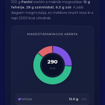
100 g
Panini
esetén a makrók megoszlása:
12 g
fehérje
,
28 g szénhidrát
,
6.5 g zsír
. A jobb
diagram megmutatja, ez mekkora részét teszi ki a
napi 2000 kcal célodnak.
MAKRÓTÁPANYAGOK ARÁNYA
290
kcal
Fehérje
12.0 g
26%