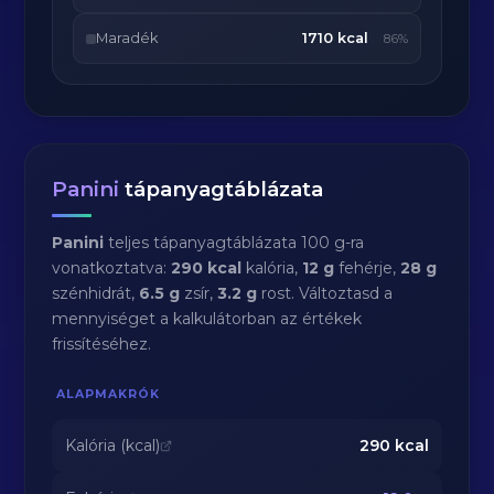
Maradék
1710 kcal
86%
Panini
tápanyagtáblázata
Panini
teljes tápanyagtáblázata 100 g-ra
vonatkoztatva:
290 kcal
kalória,
12 g
fehérje,
28 g
szénhidrát,
6.5 g
zsír,
3.2 g
rost. Változtasd a
mennyiséget a kalkulátorban az értékek
frissítéséhez.
ALAPMAKRÓK
Kalória (kcal)
290
kcal