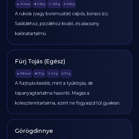
25
kcal
2.58
g
3.65
g
0.66
g
🔥
🥩
🥔
🫒
A rukola (vagy borsmustár) csípős, borsos ízű.
Salátákhoz, pizzákhoz kiváló, és alacsony
kalóriatartalmú.
Fürj Tojás (Egész)
158
kcal
13.1
g
0.4
g
11.1
g
🔥
🥩
🥔
🫒
A fürjtojás kisebb, mint a tyúktojás, de
tápanyagtartalma hasonló. Magas a
koleszterintartalma, ezért ne fogyaszd túl gyakran.
Görögdinnye