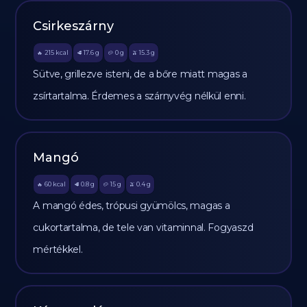
Csirkeszárny
215
kcal
17.6
g
0
g
15.3
g
🔥
🥩
🥔
🫒
Sütve, grillezve isteni, de a bőre miatt magas a
zsírtartalma. Érdemes a szárnyvég nélkül enni.
Mangó
60
kcal
0.8
g
15
g
0.4
g
🔥
🥩
🥔
🫒
A mangó édes, trópusi gyümölcs, magas a
cukortartalma, de tele van vitaminnal. Fogyaszd
mértékkel.