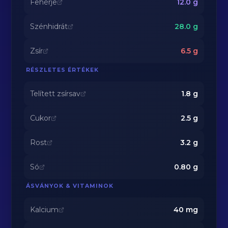
Fehérje
12.0
g
Szénhidrát
28.0
g
Zsír
6.5
g
RÉSZLETES ÉRTÉKEK
Telített zsírsav
1.8
g
Cukor
2.5
g
Rost
3.2
g
Só
0.80
g
ÁSVÁNYOK & VITAMINOK
Kalcium
40
mg