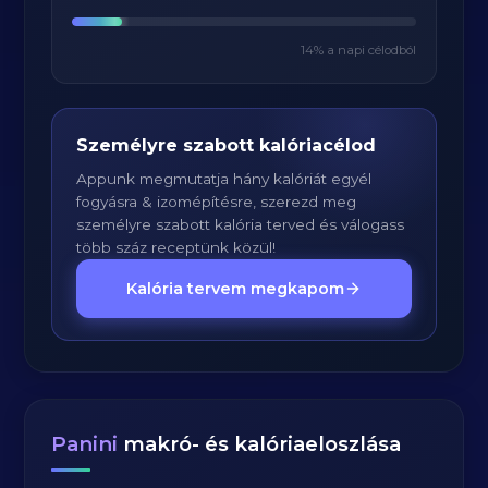
14
% a napi célodból
Személyre szabott kalóriacélod
Appunk megmutatja hány kalóriát egyél
fogyásra & izomépítésre, szerezd meg
személyre szabott kalória terved és válogass
több száz receptünk közül!
Kalória tervem megkapom
Panini
makró- és kalóriaeloszlása