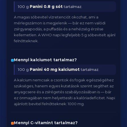
100 g
Panini
0.8 g sót
tartalmaz.
A magas sóbevitel vízretenciót okozhat, ami a
mérlegszámon is megjelenik — bár ez nem valódi
zsírgyarapodás, a puffadás és a nehézség érzése
kellemetlen. A WHO napi legfeljebb 5 g sóbevitelt ajánl
felnőtteknek.
Mennyi kalciumot tartalmaz?
100 g
Panini
40 mg kalciumot
tartalmaz.
A kalcium nemcsak a csontok és fogak egészségéhez
szükséges, hanem egyes kutatások szerint segíthet az
anyagcsere és a zsírégetés szabályozásában is — bár
ez önmagában nem helyettesíti a kalóriadeficitet. Napi
ajánlott bevitel felnőtteknek: 1000 mg.
Mennyi C-vitamint tartalmaz?