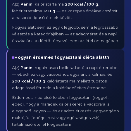
A(z)
Panini
kalóriatartalma
290 kcal / 100 g
,
fehérjetartalma
12.0 g
— ez közepes értéknek számít
a hasonló típusú ételek között.
Fogyás alatt sem az egyik legjobb, sem a legrosszabb
választás a kategóriájában — az adagméret és a napi
összkalória a döntő tényező, nem az étel önmagában.
Hogyan érdemes fogyasztani diéta alatt?
A(z)
Panini
rugalmasan beilleszthető a napi étrendbe
— ebédhez vagy vacsorához egyaránt alkalmas, és
290 kcal / 100 g
kalóriatartalma mellett tudatos
adagolással fér bele a kalóriadeficites étrendbe.
Érdemes a nap első felében fogyasztani (reggeli,
ebéd), hogy a maradék kalóriakeret a vacsorára is
elegendő legyen — és az adott étkezés leggyengébb
makróját (fehérje, rost vagy egészséges zsír)
tartalmazó étellel kiegészíteni.