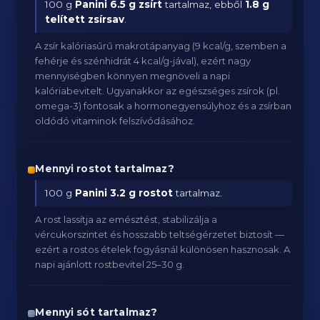
100 g
Panini
6.5 g zsírt
tartalmaz, ebből
1.8 g
telített zsírsav
.
A zsír kalóriasűrű makrotápanyag (9 kcal/g, szemben a
fehérje és szénhidrát 4 kcal/g-jával), ezért nagy
mennyiségben könnyen megnöveli a napi
kalóriabevitelt. Ugyanakkor az egészséges zsírok (pl.
omega-3) fontosak a hormonegyensúlyhoz és a zsírban
oldódó vitaminok felszívódásához.
Mennyi rostot tartalmaz?
100 g
Panini
3.2 g rostot
tartalmaz.
A rost lassítja az emésztést, stabilizálja a
vércukorszintet és hosszabb teltségérzetet biztosít —
ezért a rostos ételek fogyásnál különösen hasznosak. A
napi ajánlott rostbevitel 25–30 g.
Mennyi sót tartalmaz?