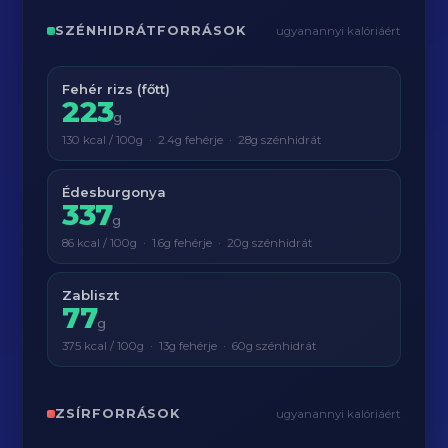
SZÉNHIDRÁTFORRÁSOK
ugyanannyi kalóriáért
Fehér rizs (főtt)
223
g
130 kcal / 100g · 2.4g fehérje · 28g szénhidrát
Édesburgonya
337
g
86 kcal / 100g · 1.6g fehérje · 20g szénhidrát
Zabliszt
77
g
375 kcal / 100g · 13g fehérje · 60g szénhidrát
ZSÍRFORRÁSOK
ugyanannyi kalóriáért