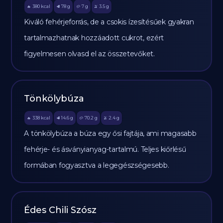
380
kcal
78
g
7
g
3.5
g
🔥
🥩
🥔
🫒
Kiváló fehérjeforrás, de a csokis ízesítésűek gyakran
tartalmazhatnak hozzáadott cukrot, ezért
figyelmesen olvasd el az összetevőket.
Tönkölybúza
338
kcal
14.6
g
70.2
g
2.4
g
🔥
🥩
🥔
🫒
A tönkölybúza a búza egy ősi fajtája, ami magasabb
fehérje- és ásványianyag-tartalmú. Teljes kiőrlésű
formában fogyasztva a legegészségesebb.
Édes Chili Szósz