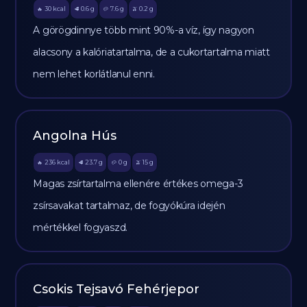
30
kcal
0.6
g
7.6
g
0.2
g
🔥
🥩
🥔
🫒
A görögdinnye több mint 90%-a víz, így nagyon
alacsony a kalóriatartalma, de a cukortartalma miatt
nem lehet korlátlanul enni.
Angolna Hús
236
kcal
23.7
g
0
g
15
g
🔥
🥩
🥔
🫒
Magas zsírtartalma ellenére értékes omega-3
zsírsavakat tartalmaz, de fogyókúra idején
mértékkel fogyaszd.
Csokis Tejsavó Fehérjepor