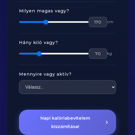
Milyen magas vagy?
cm
Hány kiló vagy?
kg
Mennyire vagy aktív?
Napi kalóriabevitelem
kiszámítása!