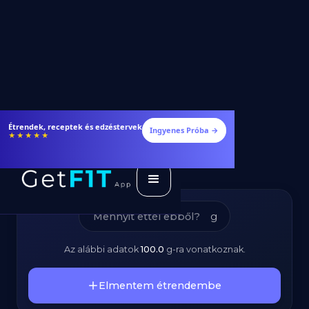
Sajtos Croissant –
Étrendek, receptek és edzéstervek
Ingyenes Próba →
★★★★★
Kalóriatartalom és
Tápanyagok
g
Az alábbi adatok
100.0
g
-ra vonatkoznak.
Elmentem étrendembe