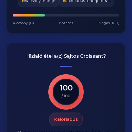
Alacsony fehérje
Kalóriadús fehérjeforrás
Alacsony (0)
Közepes
Magas (100)
Hizlaló étel a(z)
Sajtos Croissant
?
100
/ 100
Kalóriadús