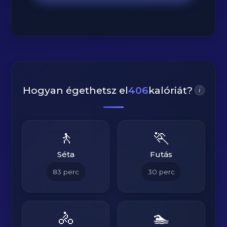
Hogyan égethetsz el
406
kalóriát?
i
🚶
🏃
Séta
Futás
83
perc
30
perc
🚴
🏊