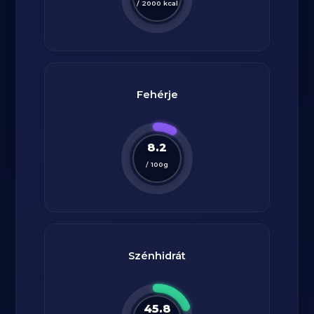
/
2000
kcal
Fehérje
8.2
/
100
g
Szénhidrát
45.8