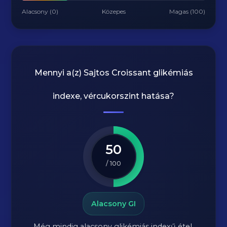
Alacsony (0)
Közepes
Magas (100)
Mennyi a(z)
Sajtos Croissant
glikémiás
indexe, vércukorszint hatása?
50
/ 100
Alacsony GI
Még mindig alacsony glikémiás indexű étel.