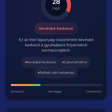
28
/ 100
Kevésbé kedvező
Ez az étel tápanyag-összetétele kevésbé
kedvező a gyulladásos folyamatok
szempontjából.
Kevésbé kedvező
Cukortartalmú
Telített zsírt tartalmaz
Serkentő
Semleges
Csökkentő