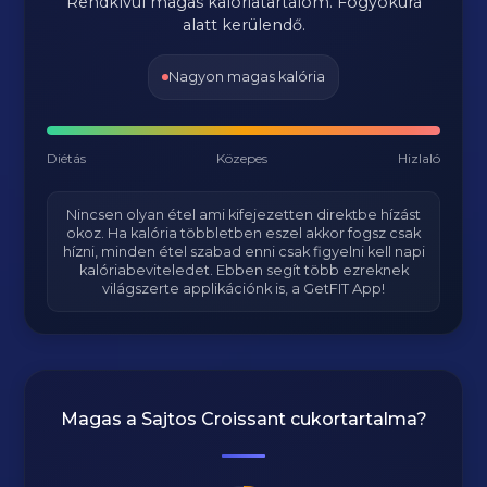
Rendkívül magas kalóriatartalom. Fogyókúra
alatt kerülendő.
Nagyon magas kalória
Diétás
Közepes
Hizlaló
Nincsen olyan étel ami kifejezetten direktbe hízást
okoz. Ha kalória többletben eszel akkor fogsz csak
hízni, minden étel szabad enni csak figyelni kell napi
kalóriabeviteledet. Ebben segít több ezreknek
világszerte applikációnk is, a GetFIT App!
Magas a
Sajtos Croissant
cukortartalma?