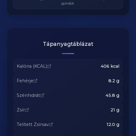
gondot.
Tápanyagtáblázat
Kalória (KCAL)
406
kcal
Fehérje
8.2
g
Szénhidrát
45.8
g
Zsír
21
g
Telített Zsírsav
12.0
g