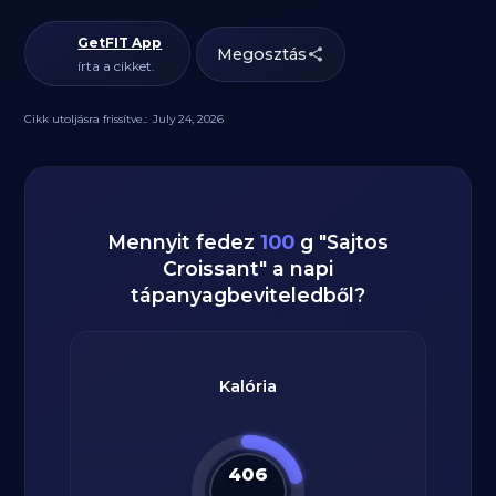
GetFIT App
Megosztás
írta a cikket.
Cikk utoljásra frissítve.:
July 24, 2026
Mennyit fedez
100
g
"
Sajtos
Croissant
" a napi
tápanyagbeviteledből?
Kalória
406