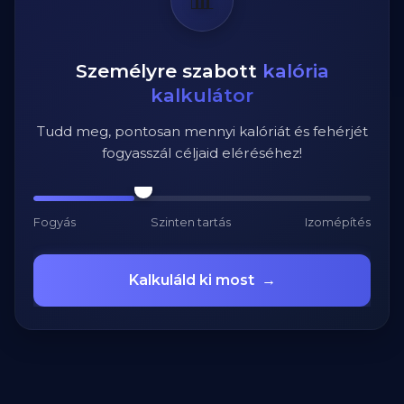
Személyre szabott
kalória
kalkulátor
Tudd meg, pontosan mennyi kalóriát és fehérjét
fogyasszál céljaid eléréséhez!
Fogyás
Szinten tartás
Izomépítés
Kalkuláld ki most
→