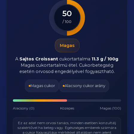
50
/ 100
Magas
A
Sajtos Croissant
cukortartalma
11.3 g / 100g
.
Magas cukortartalmú étel. Cukorbetegség
esetén orvosod engedélyével fogyasztható.
Magas cukor
Alacsony cukor arány
Alacsony (0)
Közepes
Magas (100)
Ez az adat nem orvosi tanács, minden esetben konzultálj
szakértővel ha beteg vagy. Egészséges emberek számára
a cukor fogyasztása mértékkel általában nem jelent