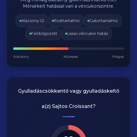
Mérsékelt hatással van a vércukorszintre.
Alacsony GI
Rosttartalmú
Cukortartalmú
Feldolgozott
Lassú vércukor hatás
Alacsony
Közepes
Magas
Gyulladáscsökkentő vagy gyulladáskeltő
a(z)
Sajtos Croissant
?