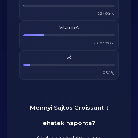
0.2
/
90
mg
Vitamin A
206.0
/
900
μg
Só
0.5
/
6
g
Mennyi
Sajtos Croissant
-t
ehetek naponta?
A kalória kalkulátorunkkal