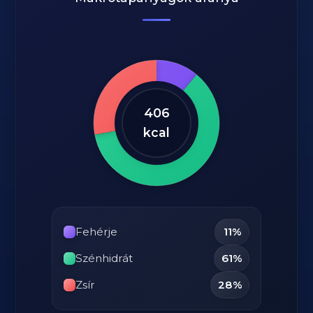
406
kcal
Fehérje
11%
Szénhidrát
61%
Zsír
28%