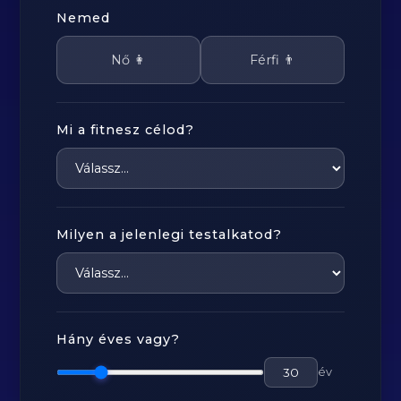
Nemed
Nő 👩
Férfi 👨
Mi a fitnesz célod?
Milyen a jelenlegi testalkatod?
Hány éves vagy?
év