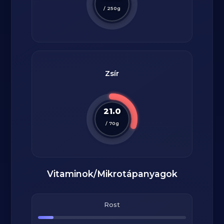
/
250
g
Zsír
21.0
/
70
g
Vitaminok/Mikrotápanyagok
Rost