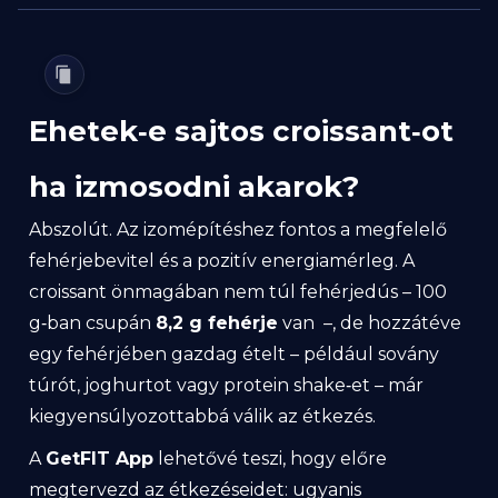
Ehetek‑e sajtos croissant‑ot
ha izmosodni akarok?
Abszolút. Az izomépítéshez fontos a megfelelő
fehérjebevitel és a pozitív energiamérleg. A
croissant önmagában nem túl fehérjedús – 100
g‑ban csupán
8,2 g fehérje
van –, de hozzátéve
egy fehérjében gazdag ételt – például sovány
túrót, joghurtot vagy protein shake‑et – már
kiegyensúlyozottabbá válik az étkezés.
A
GetFIT App
lehetővé teszi, hogy előre
megtervezd az étkezéseidet: ugyanis