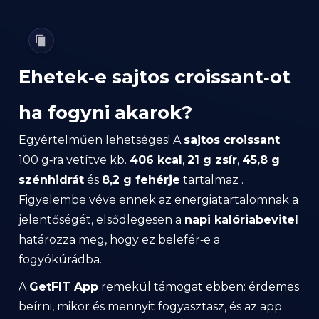
Ehetek‑e sajtos croissant‑ot
ha fogyni akarok?
Egyértelműen lehetséges! A
sajtos croissant
100 g‑ra vetítve kb.
406 kcal
,
21 g zsír
,
45,8 g
szénhidrát
és
8,2 g fehérje
tartalmaz .
Figyelembe véve ennek az energiatartalomnak a
jelentőségét, elsődlegesen a
napi kalóriabevitel
határozza meg, hogy ez belefér‑e a
fogyókúrádba.
A
GetFIT App
remekül támogat ebben: érdemes
beírni, mikor és mennyit fogyasztasz, és az app