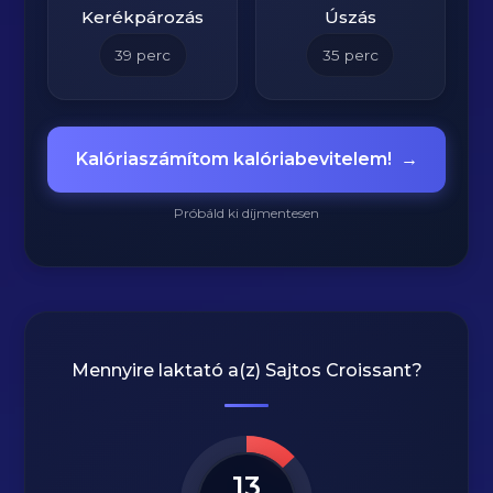
Kerékpározás
Úszás
39
perc
35
perc
Kalóriaszámítom kalóriabevitelem!
→
Próbáld ki díjmentesen
Mennyire laktató a(z)
Sajtos Croissant
?
13