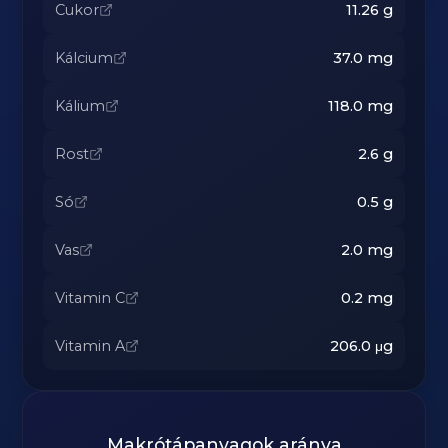
Cukor
11.26
g
Kálcium
37.0
mg
Kálium
118.0
mg
Rost
2.6
g
Só
0.5
g
Vas
2.0
mg
Vitamin C
0.2
mg
Vitamin A
206.0
μg
Makrótápanyagok aránya