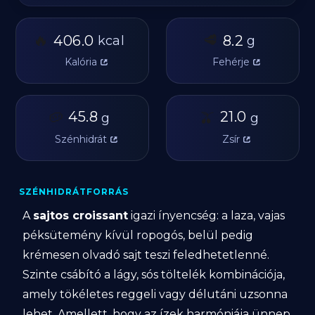
🔥
🥩
406.0
8.2
kcal
g
Kalória
Fehérje
🥔
45.8
🫒
21.0
g
g
Szénhidrát
Zsír
SZÉNHIDRÁTFORRÁS
A
sajtos croissant
igazi ínyencség: a laza, vajas
péksütemény kívül ropogós, belül pedig
krémesen olvadó sajt teszi feledhetetlenné.
Szinte csábító a lágy, sós töltelék kombinációja,
amely tökéletes reggeli vagy délutáni uzsonna
lehet. Amellett, hogy az ízek harmóniája ünnep