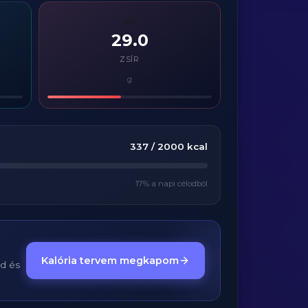
🧈
29.0
ZSÍR
g
337
/
2000
kcal
17
% a napi célodból
Kalória tervem megkapom
ed és