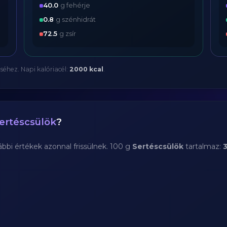
40.0
g fehérje
0.8
g szénhidrát
72.5
g zsír
séhez. Napi kalóriacél:
2000 kcal
.
ertéscsülök
?
bi értékek azonnal frissülnek. 100 g
Sertéscsülök
tartalmaz:
3