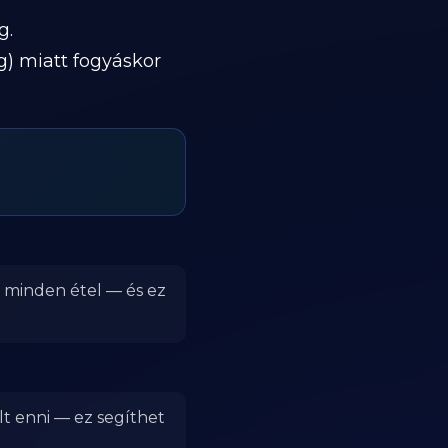
g.
g) miatt fogyáskor
r minden étel — és ez
lt enni — ez segíthet