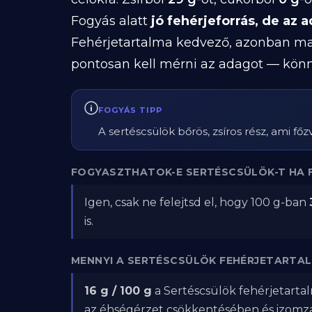
Fogyás alatt
jó fehérjeforrás, de az a
Fehérjetartalma kedvező, azonban maga
pontosan kell mérni az adagot — könny
FOGYÁS TIPP
A sertéscsülök bőrös, zsíros rész, ami főzv
FOGYASZTHATOK-E SERTÉSCSÜLÖK-T HA 
Igen, csak ne felejtsd el, hogy 100 g-ban
is.
MENNYI A SERTÉSCSÜLÖK FEHÉRJETARTA
16 g / 100 g
a Sertéscsülök fehérjetartal
az éhségérzet csökkentésében és izom