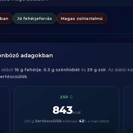
ában
Jó fehérjeforrás
Magas zsírtartalmú
lönböző adagokban
, ebből
16 g fehérje
,
0.3 g szénhidrát
és
29 g zsír
. Az alábbi 
ertéscsülök
.
250
G
843
kcal
250 g
Sertéscsülök
kalóriája:
42
% a napi célból