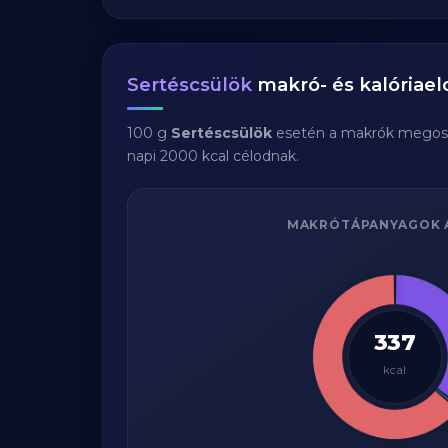
Sertéscsülök
makró- és kalóriael
100 g
Sertéscsülök
esetén a makrók megos
napi 2000 kcal célodnak.
MAKRÓTÁPANYAGOK 
337
kcal