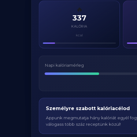
🔥
337
KALÓRIA
kcal
Napi kalóriamérleg
Személyre szabott kalóriacélod
Appunk megmutatja hány kalóriát egyél fogy
válogass több száz receptünk közül!