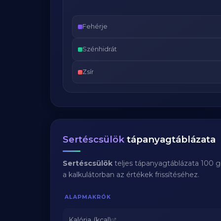
Fehérje
Szénhidrát
Zsír
Sertéscsülök
tápanyagtáblázata
Sertéscsülök
teljes tápanyagtáblázata 100 g
a kalkulátorban az értékek frissítéséhez.
ALAPMAKRÓK
Kalória (kcal)