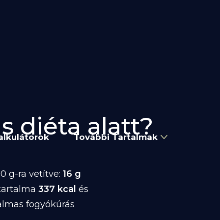
s diéta alatt?
alkulátorok
További Tartalmak
 g-ra vetítve:
16 g
tartalma
337 kcal
és
almas fogyókúrás