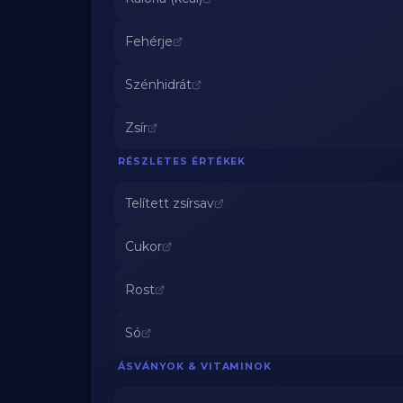
Fehérje
Szénhidrát
Zsír
RÉSZLETES ÉRTÉKEK
Telített zsírsav
Cukor
Rost
Só
ÁSVÁNYOK & VITAMINOK