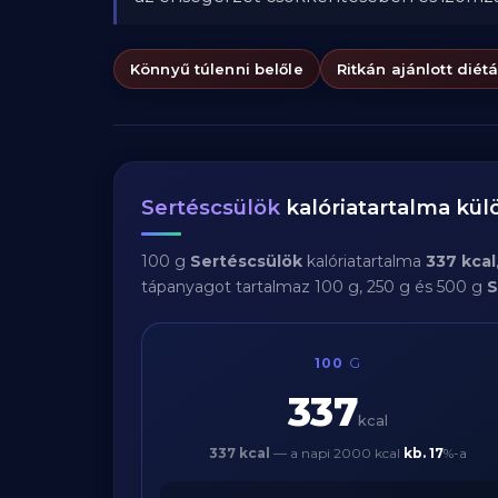
Könnyű túlenni belőle
Ritkán ajánlott diét
Sertéscsülök
kalóriatartalma kü
100 g
Sertéscsülök
kalóriatartalma
337 kcal
tápanyagot tartalmaz 100 g, 250 g és 500 g
S
100
G
337
kcal
337 kcal
— a napi 2000 kcal
kb.
17
%-a