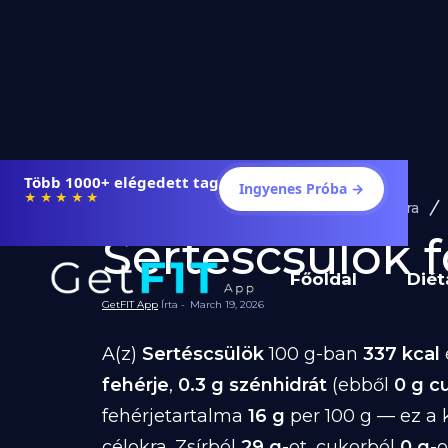
Több 1000+ elégedett tag
Ingyenes Próba →
★★★★★
Diéta és Étrend
Ételek Fogyásra
Sertéscsülök fo
Főoldal
Diét
GetFIT App
Írta -
March 19, 2026
A(z)
Sertéscsülök
100 g-ban
337 kcal
fehérje
,
0.3 g szénhidrát
(ebből
0 g c
fehérjetartalma
16 g
per 100 g — ez a 
célokra. Zsírból
29 g
-ot, cukorból
0 g
-o