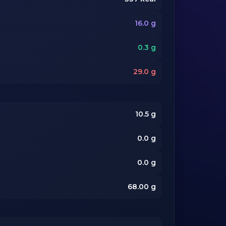
16.0
g
0.3
g
29.0
g
10.5
g
0.0
g
0.0
g
68.00
g