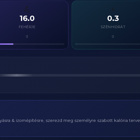
💪
⚡
16.0
0.3
FEHÉRJE
SZÉNHIDRÁT
g
g
ásra & izomépítésre, szerezd meg személyre szabott kalória terv