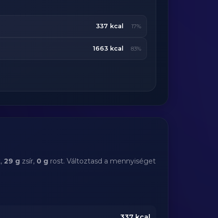
337 kcal
17%
1663 kcal
83%
t,
29 g
zsír,
0 g
rost. Változtasd a mennyiséget
337
kcal