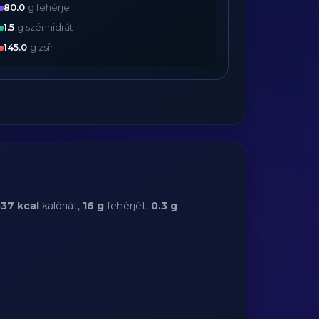
80.0
g fehérje
1.5
g szénhidrát
145.0
g zsír
37 kcal
kalóriát,
16 g
fehérjét,
0.3 g