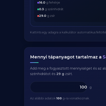
16.0
g fehérje
0.3
g szénhidrát
29.0
g zsír
Kattints egy adagra a kalkulátor automatikus feltölté
Mennyi tápanyagot tartalmaz a
S
Add meg a fogyasztott mennyiséget és az aláb
szénhidrátot és
29 g
zsírt.
g
Az alábbi adatok
100
g-ra vonatkoznak.