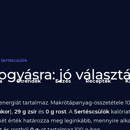
Sertéscsülök
gyásra: jó választá
a
Étrendek
Edzés
Receptek
K
energiát tartalmaz. Makrótápanyag-összetétele 100
ukor
),
29 g zsír
és
0 g rost
. A
Sertéscsülök
kalória
két érték határozza meg leginkább, mennyire alk
t és rostból
0 g
-ot tartalmaz 100 g-ban.