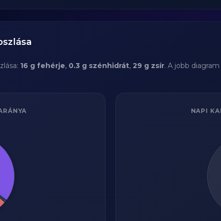
oszlása
zlása:
16 g fehérje
,
0.3 g szénhidrát
,
29 g zsír
. A jobb diagram
ARÁNYA
NAPI KA