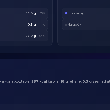
16.0 g
Ez az adag
35%
0.3 g
Maradék
1%
29.0 g
64%
-ra vonatkoztatva:
337 kcal
kalória,
16 g
fehérje,
0.3 g
szénhidrá