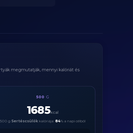
kártyák megmutatják, mennyi kalóriát és
500
G
1685
kcal
500 g
Sertéscsülök
kalóriája:
84
% a napi célból