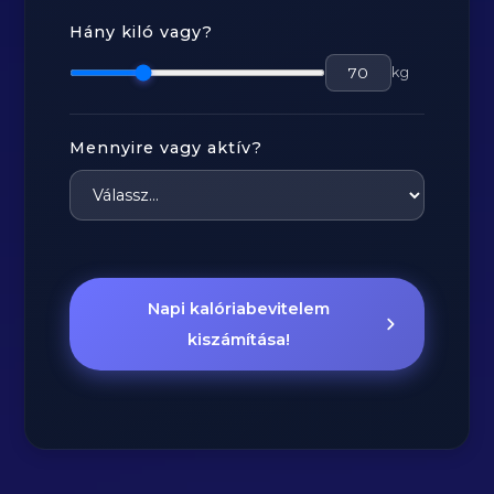
Hány kiló vagy?
kg
Mennyire vagy aktív?
Napi kalóriabevitelem
kiszámítása!