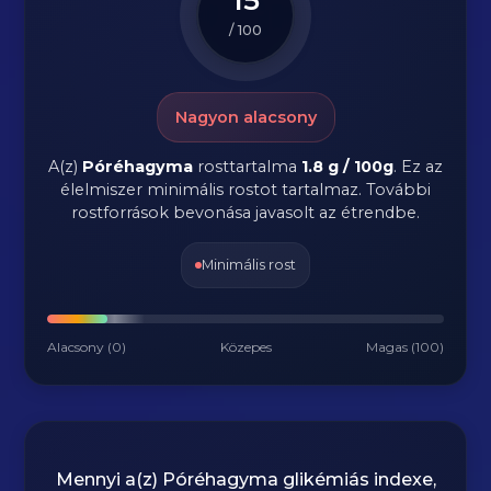
/ 100
Nagyon alacsony
A(z)
Póréhagyma
rosttartalma
1.8 g / 100g
.
Ez az
élelmiszer minimális rostot tartalmaz. További
rostforrások bevonása javasolt az étrendbe.
Minimális rost
Alacsony (0)
Közepes
Magas (100)
Mennyi a(z)
Póréhagyma
glikémiás indexe,