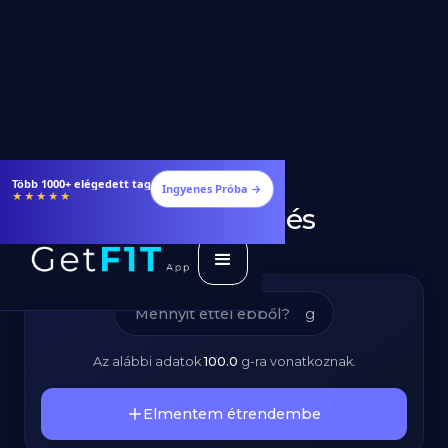
Póréhagyma –
Étrendek, receptek és edzéstervek
Ingyenes Próba →
★★★★★
Kalóriatartalom és
Tápanyagok
g
Az alábbi adatok
100.0
g
-ra vonatkoznak.
Elmentem étrendembe