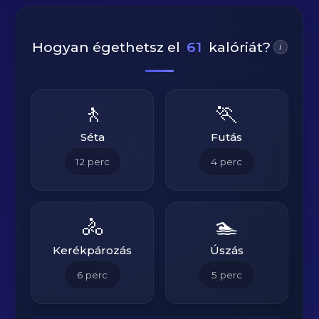
Hogyan égethetsz el
61
kalóriát?
i
🚶
🏃
Séta
Futás
12
perc
4
perc
🚴
🏊
Kerékpározás
Úszás
6
perc
5
perc