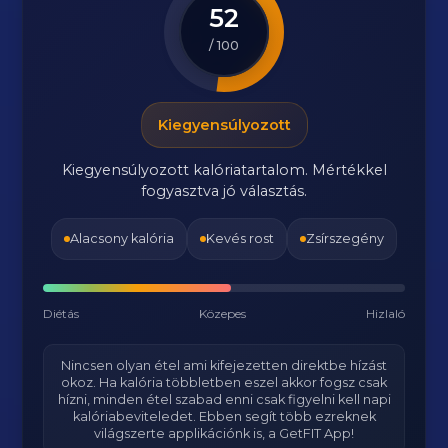
52
/ 100
Kiegyensúlyozott
Kiegyensúlyozott kalóriatartalom. Mértékkel
fogyasztva jó választás.
Alacsony kalória
Kevés rost
Zsírszegény
Diétás
Közepes
Hizlaló
Nincsen olyan étel ami kifejezetten direktbe hízást
okoz. Ha kalória többletben eszel akkor fogsz csak
hízni, minden étel szabad enni csak figyelni kell napi
kalóriabeviteledet. Ebben segít több ezreknek
világszerte applikációnk is, a GetFIT App!