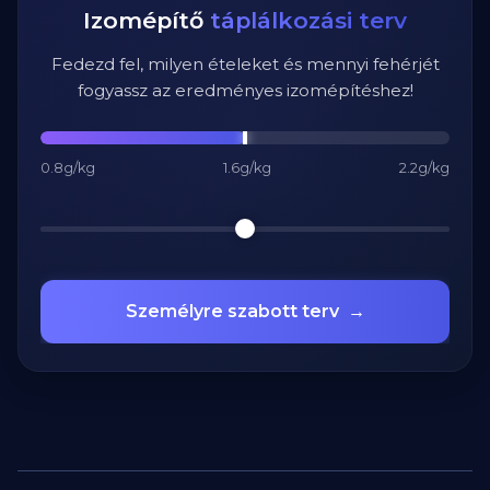
Izomépítő
táplálkozási terv
Fedezd fel, milyen ételeket és mennyi fehérjét
fogyassz az eredményes izomépítéshez!
0.8g/kg
1.6g/kg
2.2g/kg
Személyre szabott terv
→