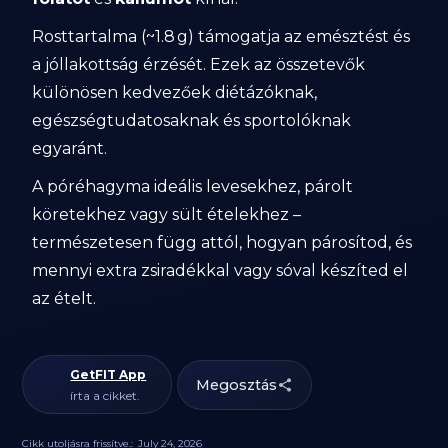
Rosttartalma (~1.8 g) támogatja az emésztést és
a jóllakottság érzését. Ezek az összetevők
különösen kedvezőek diétázóknak,
egészségtudatosaknak és sportolóknak
egyaránt.
A póréhagyma ideális levesekhez, párolt
köretekhez vagy sült ételekhez –
természetesen függ attól, hogyan párosítod, és
mennyi extra zsiradékkal vagy sóval készíted el
az ételt.
GetFIT App
Megosztás
írta a cikket.
Cikk utoljásra frissítve.:
July 24, 2026