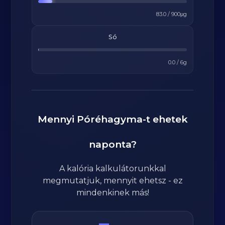
83.0
/
900
μg
Só
0.0
/
6
g
Mennyi
Póréhagyma
-t ehetek
naponta?
A kalória kalkulátorunkkal
megmutatjuk, mennyit ehetsz - ez
mindenkinek más!