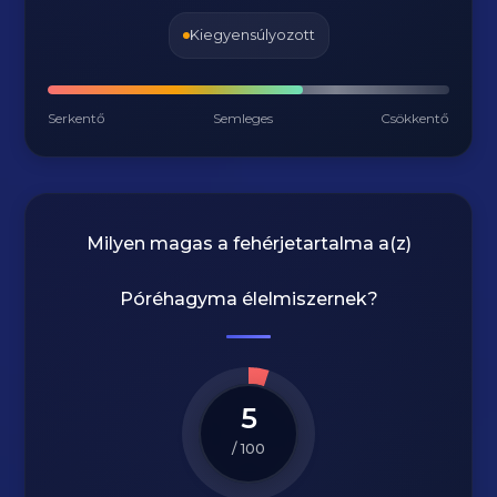
Kiegyensúlyozott
Serkentő
Semleges
Csökkentő
Milyen magas a fehérjetartalma a(z)
Póréhagyma
élelmiszernek?
5
/ 100