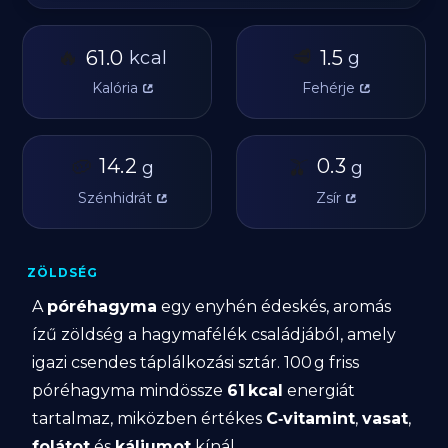
🔥
🥩
61.0
1.5
kcal
g
Kalória
Fehérje
🥔
14.2
🫒
0.3
g
g
Szénhidrát
Zsír
ZÖLDSÉG
A
póréhagyma
egy enyhén édeskés, aromás
ízű zöldség a hagymafélék családjából, amely
igazi csendes táplálkozási sztár. 100 g friss
póréhagyma mindössze
61 kcal
energiát
tartalmaz, miközben értékes
C‑vitamint
,
vasat
,
folátot
és
káliumot
kínál.