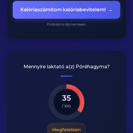
Kalóriaszámítom kalóriabevitelem!
→
Próbáld ki díjmentesen
Mennyire laktató a(z)
Póréhagyma
?
35
/ 100
Megfelelően