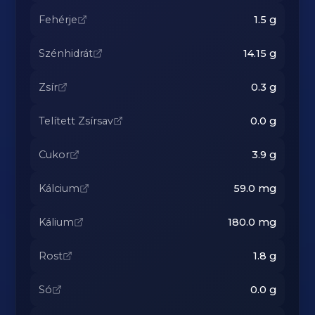
Fehérje
1.5
g
Szénhidrát
14.15
g
Zsír
0.3
g
Telített Zsírsav
0.0
g
Cukor
3.9
g
Kálcium
59.0
mg
Kálium
180.0
mg
Rost
1.8
g
Só
0.0
g