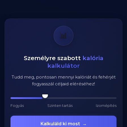
📊
Személyre szabott
kalória
kalkulátor
Tudd meg, pontosan mennyi kalóriát és fehérjét
fogyasszál céljaid eléréséhez!
Fogyás
Szinten tartás
Izomépítés
Kalkuláld ki most
→