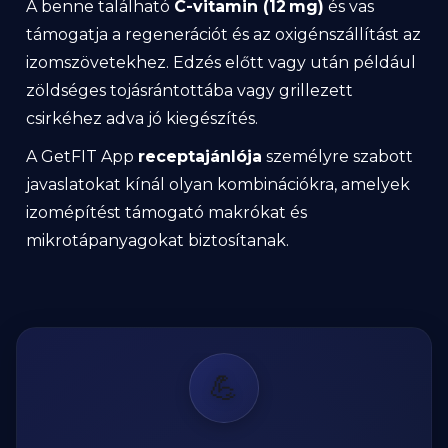
A benne található
C-vitamin (12 mg)
és vas
támogatja a regenerációt és az oxigénszállítást az
izomszövetekhez. Edzés előtt vagy után például
zöldséges tojásrántottába vagy grillezett
csirkéhez adva jó kiegészítés.
A GetFIT App
receptajánlója
személyre szabott
javaslatokat kínál olyan kombinációkra, amelyek
izomépítést támogató makrókat és
mikrotápanyagokat biztosítanak.
💪