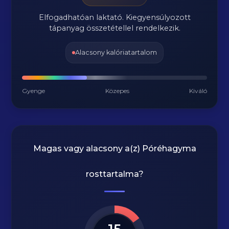
Elfogadhatóan laktató. Kiegyensúlyozott
tápanyag összetétellel rendelkezik.
Alacsony kalóriatartalom
Gyenge
Közepes
Kiváló
Magas vagy alacsony a(z) Póréhagyma
rosttartalma?
15