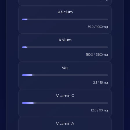
Kálcium
59.0
/
1000
mg
Kálium
180.0
/
3500
mg
Vas
2.1
/
18
mg
Vitamin C
12.0
/
90
mg
Vitamin A