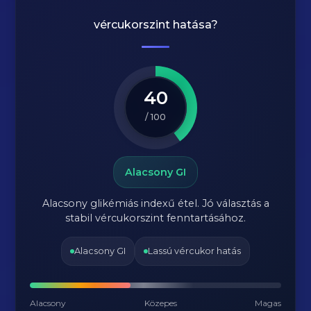
vércukorszint hatása?
40
/ 100
Alacsony GI
Alacsony glikémiás indexű étel. Jó választás a
stabil vércukorszint fenntartásához.
Alacsony GI
Lassú vércukor hatás
Alacsony
Közepes
Magas