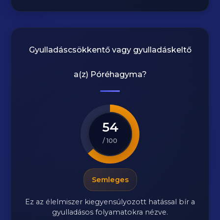
Gyulladáscsökkentő vagy gyulladáskeltő
a(z)
Póréhagyma
?
54
/ 100
Semleges
Ez az élelmiszer kiegyensúlyozott hatással bír a
gyulladásos folyamatokra nézve.