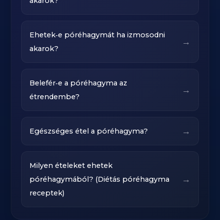
akarok?
Ehetek‑e póréhagymát ha izmosodni
→
akarok?
Belefér‑e a póréhagyma az
→
étrendembe?
→
Egészséges étel a póréhagyma?
Milyen ételeket ehetek
→
póréhagymából? (Diétás póréhagyma
receptek)