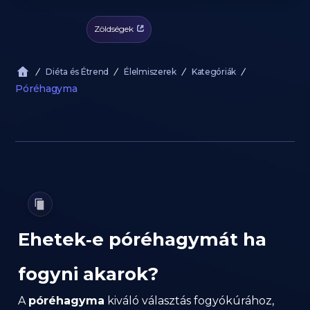
Zöldségek
Diéta és Étrend
Élelmiszerek
Kategóriák
Póréhagyma
Ehetek‑e póréhagymát ha
fogyni akarok?
A
póréhagyma
kiváló választás fogyókúrához,