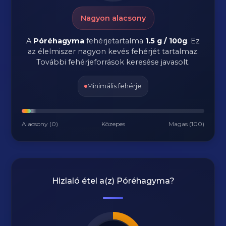
Nagyon alacsony
A
Póréhagyma
fehérjetartalma
1.5 g / 100g
. Ez
az élelmiszer nagyon kevés fehérjét tartalmaz.
További fehérjeforrások keresése javasolt.
Minimális fehérje
Alacsony (0)
Közepes
Magas (100)
Hizlaló étel a(z)
Póréhagyma
?