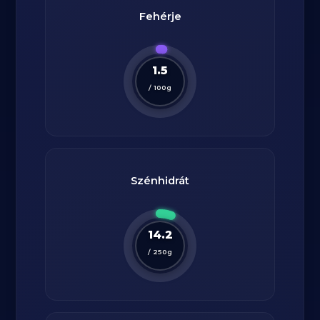
Fehérje
1.5
/
100
g
Szénhidrát
14.2
/
250
g