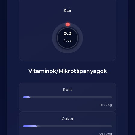
Zsír
0.3
/
70
g
Vitaminok/Mikrotápanyagok
Rost
1.8
/
25
g
Cukor
3.9
/
25
g