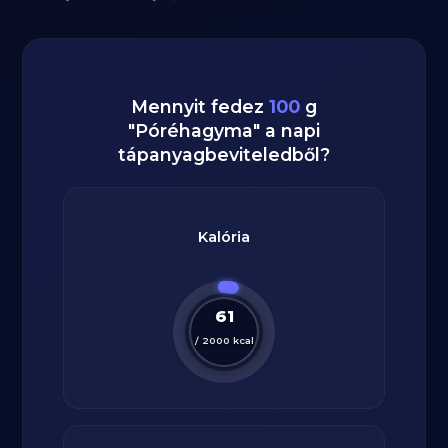
Mennyit fedez
100
g
"
Póréhagyma
" a napi
tápanyagbeviteledből?
Kalória
61
/
2000
kcal