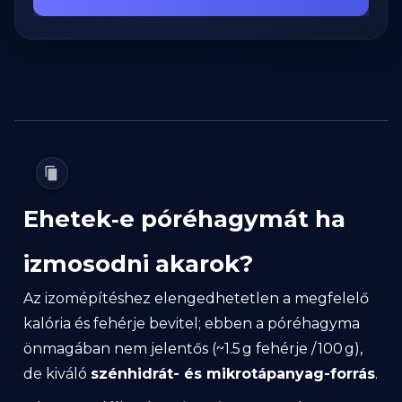
Ehetek‑e póréhagymát ha
izmosodni akarok?
Az izomépítéshez elengedhetetlen a megfelelő
kalória és fehérje bevitel; ebben a póréhagyma
önmagában nem jelentős (~1.5 g fehérje / 100 g),
de kiváló
szénhidrát- és mikrotápanyag-forrás
.