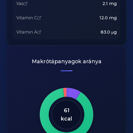
Vas
2.1
mg
Vitamin C
12.0
mg
Vitamin A
83.0
μg
Makrótápanyagok aránya
61
kcal