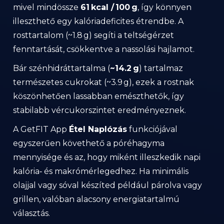
mivel mindössze
61 kcal / 100 g
, így könnyen
illeszthető egy kalóriadeficites étrendbe. A
rosttartalom (~1.8 g) segíti a teltségérzet
fenntartását, csökkentve a nassolási hajlamot.
Bár szénhidráttartalma (
~14.2 g
) tartalmaz
természetes cukrokat (~3.9 g), ezek a rostnak
köszönhetően lassabban emészthetők, így
stabilabb vércukorszintet eredményeznek.
A GetFIT App
Étel Naplózás
funkciójával
egyszerűen követhető a póréhagyma
mennyisége és az, hogy miként illeszkedik napi
kalória‑ és makrómérlegedhez. Ha minimális
olajjal vagy sóval készíted például párolva vagy
grillen, valóban alacsony energiatartalmú
választás.