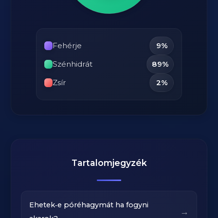
Fehérje
9%
Szénhidrát
89%
Zsír
2%
Tartalomjegyzék
Ehetek‑e póréhagymát ha fogyni
→