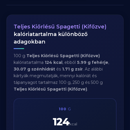
Teljes Kiőrlésű Spagetti (Kifőzve)
kalóriatartalma különböző
adagokban
100 g
Teljes Kiőrlésű Spagetti (Kifőzve)
kalóriatartalma
124 kcal
, ebből
5.99 g fehérje
,
30.07 g szénhidrát
és
1.71 g zsír
. Az alábbi
kártyák megmutatják, mennyi kalóriát és
tápanyagot tartalmaz 100 g, 250 g és 500 g
Teljes Kiőrlésű Spagetti (Kifőzve)
.
100
G
124
kcal