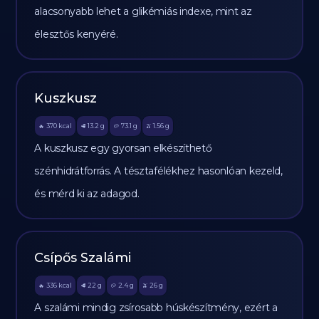
alacsonyabb lehet a glikémiás indexe, mint az
élesztős kenyéré.
Kuszkusz
370
kcal
13.2
g
73.1
g
1.56
g
🔥
🥩
🥔
🫒
A kuszkusz egy gyorsan elkészíthető
szénhidrátforrás. A tésztafélékhez hasonlóan kezeld,
és mérd ki az adagod.
Csípős Szalámi
336
kcal
22
g
2.4
g
26
g
🔥
🥩
🥔
🫒
A szalámi mindig zsírosabb húskészítmény, ezért a