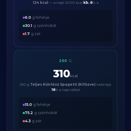
124 kcal
— a napi 2000 kcal
kb.
6
%-a
6.0
g fehérje
30.1
g szénhidrát
1.7
g zsír
250
G
310
kcal
250 g
Teljes Kiőrlésű Spagetti (Kifőzve)
kalóriája:
16
% a napi célból
15.0
g fehérje
75.2
g szénhidrát
4.3
g zsír