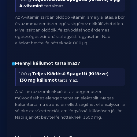
A-vitamint
tartalmaz.
Az A-vitamin zsírban oldódó vitamin, amely a látás, a bőr
és az immunrendszer egészségéhez nélkülözhetetlen.
Mivel zsírban oldódik, felszívódásához érdemes
egészséges zsírforrással együtt fogyasztani. Napi
ajánlott bevitel felnőtteknek: 800 μg.
Mennyi káliumot tartalmaz?
100 g
Teljes Kiőrlésű Spagetti (Kifőzve)
130 mg káliumot
tartalmaz.
A kálium az izomfunkció és az idegrendszer
működéséhez elengedhetetlen elektrolit. Magas
káliumtartalmú étrend emellett segíthet ellensúlyozni a
só okozta vízretenciót, ami fogyásnál különösen jól jön.
Napi ajánlott bevitel felnőtteknek: 3500 mg.