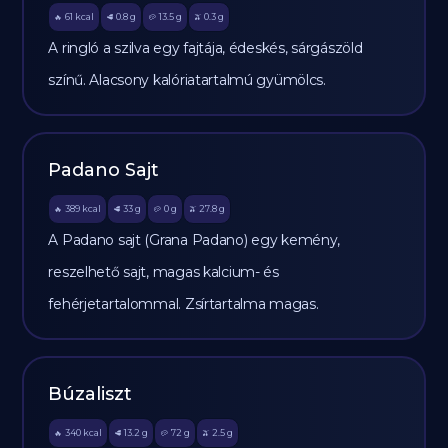
61
kcal
0.8
g
13.5
g
0.3
g
🔥
🥩
🥔
🫒
A ringló a szilva egy fajtája, édeskés, sárgászöld
színű. Alacsony kalóriatartalmú gyümölcs.
Padano Sajt
389
kcal
33
g
0
g
27.8
g
🔥
🥩
🥔
🫒
A Padano sajt (Grana Padano) egy kemény,
reszelhető sajt, magas kalcium- és
fehérjetartalommal. Zsírtartalma magas.
Búzaliszt
340
kcal
13.2
g
72
g
2.5
g
🔥
🥩
🥔
🫒