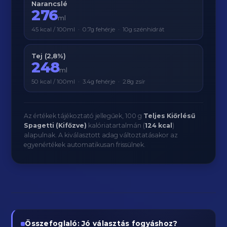
Narancslé
276
ml
45 kcal / 100ml · 0.7g fehérje · 10g szénhidrát
Tej (2,8%)
248
ml
50 kcal / 100ml · 3.4g fehérje · 2.8g zsír
Az értékek tájékoztató jellegűek, 100 g
Teljes Kiőrlésű
Spagetti (Kifőzve)
kalóriatartalmán (
124 kcal
)
alapulnak. A kiválasztott adag változtatásakor az
egyenértékek automatikusan frissülnek.
Összefoglaló: Jó választás fogyáshoz?