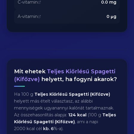
C-vitamin
0.0
mg
A-vitamin
0
μg
Mit ehetek
Teljes Kiőrlésű Spagetti
(Kifőzve)
helyett, ha fogyni akarok?
Ha 100 g
Teljes Kiőrlésű Spagetti (Kifőzve)
helyett más ételt választasz, az alábbi
mennyiségek ugyanannyi kalóriát tartalmaznak.
Az összehasonlítás alapja:
124 kcal
(100 g
Teljes
Kiőrlésű Spagetti (Kifőzve)
, ami a napi
2000 kcal cél
kb.
6
%-a).