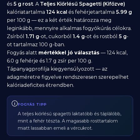
és
5 g rost
. A
Teljes Kiőrlésű Spagetti (Kifőzve)
kalóriatartalma
124 kcal
és fehérjetartalma
5.99 g
per 100 g — ez a két érték határozza meg
leginkább, mennyire alkalmas fogyókúrás célokra.
Zsírból
1.71 g
-ot, cukorból
1.4 g
-ot és rostból
5 g
-
ot tartalmaz 100 g-ban.
Fogyás alatt
mértékkel jó választás
— 124 kcal,
6.0 g fehérje és 1.7 g zsír per 100 g.
Tápanyagprofilja kiegyensúlyozott — az
adagméretre figyelve rendszeresen szerepelhet
kalóriadeficites étrendben.
FOGYÁS TIPP
A teljes kiőrlésű spagetti laktatóbb és táplálóbb,
mint a fehér tészta. A magasabb rosttartalom
miatt lassabban emeli a vércukrot.