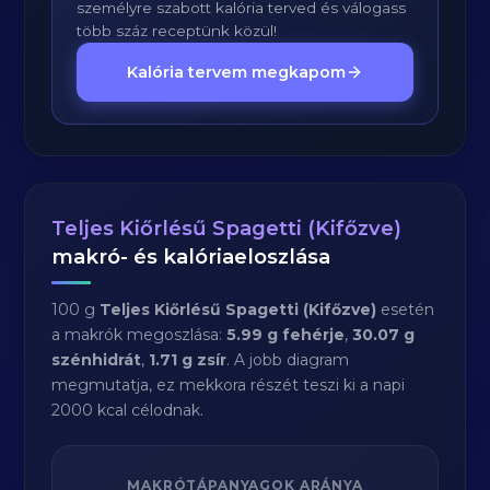
személyre szabott kalória terved és válogass
több száz receptünk közül!
Kalória tervem megkapom
Teljes Kiőrlésű Spagetti (Kifőzve)
makró- és kalóriaeloszlása
100 g
Teljes Kiőrlésű Spagetti (Kifőzve)
esetén
a makrók megoszlása:
5.99 g fehérje
,
30.07 g
szénhidrát
,
1.71 g zsír
. A jobb diagram
megmutatja, ez mekkora részét teszi ki a napi
2000 kcal célodnak.
MAKRÓTÁPANYAGOK ARÁNYA