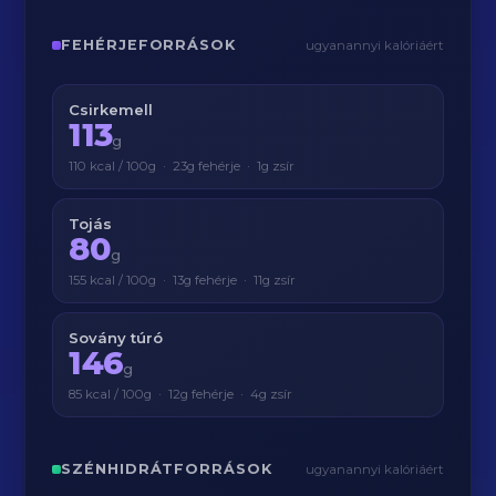
FEHÉRJEFORRÁSOK
ugyanannyi kalóriáért
Csirkemell
113
g
110 kcal / 100g · 23g fehérje · 1g zsír
Tojás
80
g
155 kcal / 100g · 13g fehérje · 11g zsír
Sovány túró
146
g
85 kcal / 100g · 12g fehérje · 4g zsír
SZÉNHIDRÁTFORRÁSOK
ugyanannyi kalóriáért