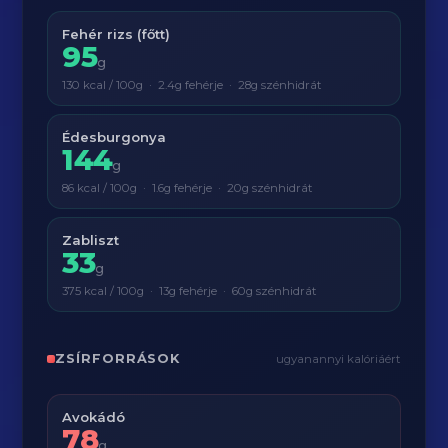
Fehér rizs (főtt)
95
g
130 kcal / 100g · 2.4g fehérje · 28g szénhidrát
Édesburgonya
144
g
86 kcal / 100g · 1.6g fehérje · 20g szénhidrát
Zabliszt
33
g
375 kcal / 100g · 13g fehérje · 60g szénhidrát
ZSÍRFORRÁSOK
ugyanannyi kalóriáért
Avokádó
78
g