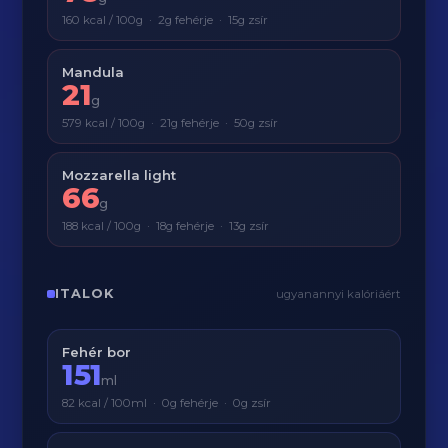
160 kcal / 100g · 2g fehérje · 15g zsír
Mandula
21
g
579 kcal / 100g · 21g fehérje · 50g zsír
Mozzarella light
66
g
188 kcal / 100g · 18g fehérje · 13g zsír
ITALOK
ugyanannyi kalóriáért
Fehér bor
151
ml
82 kcal / 100ml · 0g fehérje · 0g zsír