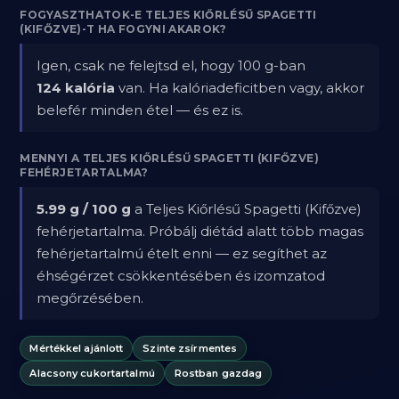
FOGYASZTHATOK-E TELJES KIŐRLÉSŰ SPAGETTI
(KIFŐZVE)-T HA FOGYNI AKAROK?
Igen, csak ne felejtsd el, hogy 100 g-ban
124 kalória
van. Ha kalóriadeficitben vagy, akkor
belefér minden étel — és ez is.
MENNYI A TELJES KIŐRLÉSŰ SPAGETTI (KIFŐZVE)
FEHÉRJETARTALMA?
5.99 g / 100 g
a Teljes Kiőrlésű Spagetti (Kifőzve)
fehérjetartalma. Próbálj diétád alatt több magas
fehérjetartalmú ételt enni — ez segíthet az
éhségérzet csökkentésében és izomzatod
megőrzésében.
Mértékkel ajánlott
Szinte zsírmentes
Alacsony cukortartalmú
Rostban gazdag