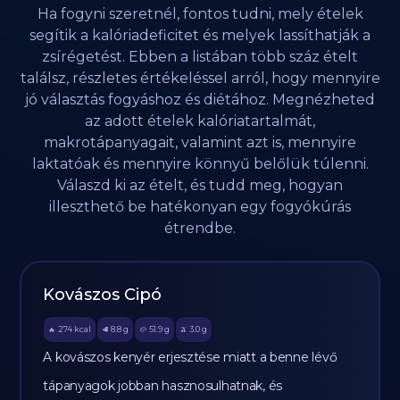
Ha fogyni szeretnél, fontos tudni, mely ételek
segítik a kalóriadeficitet és melyek lassíthatják a
zsírégetést. Ebben a listában több száz ételt
találsz, részletes értékeléssel arról, hogy mennyire
jó választás fogyáshoz és diétához. Megnézheted
az adott ételek kalóriatartalmát,
makrotápanyagait, valamint azt is, mennyire
laktatóak és mennyire könnyű belőlük túlenni.
Válaszd ki az ételt, és tudd meg, hogyan
illeszthető be hatékonyan egy fogyókúrás
étrendbe.
Kovászos Cipó
274
kcal
8.8
g
51.9
g
3.0
g
🔥
🥩
🥔
🫒
A kovászos kenyér erjesztése miatt a benne lévő
tápanyagok jobban hasznosulhatnak, és