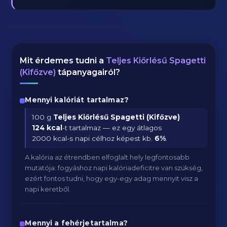
Mit érdemes tudni a
Teljes Kiőrlésű Spagetti
(Kifőzve)
tápanyagairól?
Mennyi kalóriát tartalmaz?
100 g
Teljes Kiőrlésű Spagetti (Kifőzve)
124 kcal
-t tartalmaz — ez egy átlagos
2000 kcal-s napi célhoz képest kb.
6
%
.
A kalória az étrendben elfoglalt hely legfontosabb
mutatója: fogyáshoz napi kalóriadeficitre van szükség,
ezért fontos tudni, hogy egy-egy adag mennyit visz a
napi keretből.
Mennyi a fehérjetartalma?