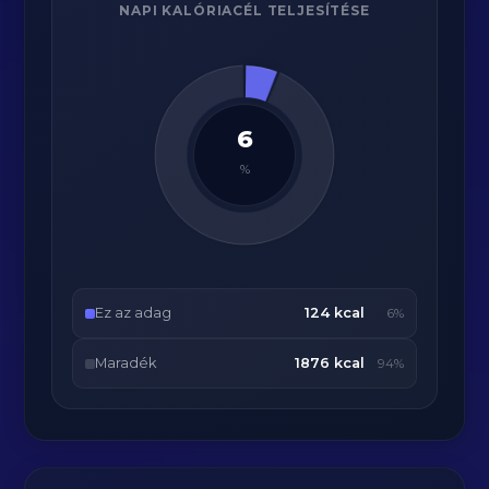
NAPI KALÓRIACÉL TELJESÍTÉSE
6
%
Ez az adag
124 kcal
6%
Maradék
1876 kcal
94%