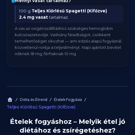
Mennyi vasat tartalmaz?
100 g
Teljes Kiőrlésű Spagetti (Kifőzve)
2.4 mg vasat
tartalmaz.
A vas az oxigénszállításhoz szükséges hemoglobin
kulcsösszetevője. Vashiány fáradtságot, csökkent
terhelhetőséget okozhat — ami edzés alapú fogyásnál
közvetlenül rontja a teljesítményt. Napi ajánlott bevitel:
nőknek 18 mg, férfiaknak 10 mg.
Diéta és Étrend
Ételek Fogyásra
Teljes Kiőrlésű Spagetti (Kifőzve)
Ételek fogyáshoz – Melyik étel jó
diétához és zsírégetéshez?