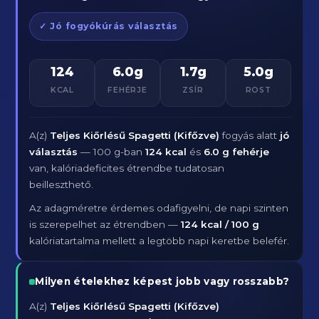
✓ Jó fogyókúrás választás
124
6.0g
1.7g
5.0g
KCAL
FEHÉRJE
ZSÍR
ROST
A(z)
Teljes Kiőrlésű Spagetti (Kifőzve)
fogyás alatt
jó
választás
— 100 g-ban
124 kcal
és
6.0 g fehérje
van, kalóriadeficites étrendbe tudatosan
beilleszthető.
Az adagméretre érdemes odafigyelni, de napi szinten
is szerepelhet az étrendben —
124 kcal / 100 g
kalóriatartalma mellett a legtöbb napi keretbe belefér.
Milyen ételekhez képest jobb vagy rosszabb?
A(z)
Teljes Kiőrlésű Spagetti (Kifőzve)