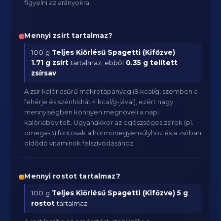
figyelni az arányokra.
Mennyi zsírt tartalmaz?
100 g
Teljes Kiőrlésű Spagetti (Kifőzve)
1.71 g zsírt
tartalmaz, ebből
0.35 g telített
zsírsav
.
A zsír kalóriasűrű makrotápanyag (9 kcal/g, szemben a
fehérje és szénhidrát 4 kcal/g-jával), ezért nagy
mennyiségben könnyen megnöveli a napi
kalóriabevitelt. Ugyanakkor az egészséges zsírok (pl.
omega-3) fontosak a hormonegyensúlyhoz és a zsírban
oldódó vitaminok felszívódásához.
Mennyi rostot tartalmaz?
100 g
Teljes Kiőrlésű Spagetti (Kifőzve)
5 g
rostot
tartalmaz.