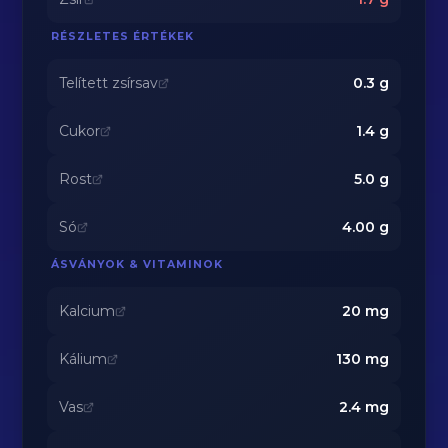
RÉSZLETES ÉRTÉKEK
Telített zsírsav
0.3
g
Cukor
1.4
g
Rost
5.0
g
Só
4.00
g
ÁSVÁNYOK & VITAMINOK
Kalcium
20
mg
Kálium
130
mg
Vas
2.4
mg