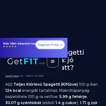
Étrendek, receptek és edzéstervek
Ingyenes Próba →
★★★★★
Teljes Kiőrlésű Spagetti
(Kifőzve) fogyásra: jó
választás diéta alatt?
GetFIT App
Írta -
March 19, 2026
A(z)
Teljes Kiőrlésű Spagetti (Kifőzve)
100 g-ban
124 kcal
energiát tartalmaz. Makrótápanyag-
összetétele 100 g-ra vetítve:
5.99 g fehérje
,
30.07 g szénhidrát
(ebből
1.4 g cukor
),
1.71 g zsír