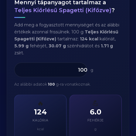
Mennyi tápanyagot tartalmaz a
Teljes Kiőrlésű Spagetti (Kifőzve)
?
Add meg a fogyasztott mennyiséget és az alábbi
értékek azonnal frissülnek. 100 g
Teljes Kiőrlésű
Spagetti (Kifőzve)
tartalmaz:
124 kcal
kalóriát,
5.99 g
fehérjét,
30.07 g
szénhidrátot és
1.71 g
zsírt.
g
Az alábbi adatok
100
g-ra vonatkoznak.
🔥
💪
124
6.0
KALÓRIA
FEHÉRJE
kcal
g