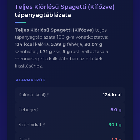
Teljes Kiőrlésű Spagetti (Kifőzve)
tápanyagtáblázata
Teljes Kiőrlésű Spagetti (Kifőzve)
teljes
tápanyagtáblázata 100 g-ra vonatkoztatva:
124 kcal
kalória,
5.99 g
fehérje,
30.07 g
szénhidrát,
1.71 g
zsír,
5 g
rost. Változtasd a
mennyiséget a kalkulátorban az értékek
frissítéséhez.
ALAPMAKRÓK
Kalória (kcal)
124
kcal
Fehérje
6.0
g
Szénhidrát
30.1
g
Zsír
1.7
g