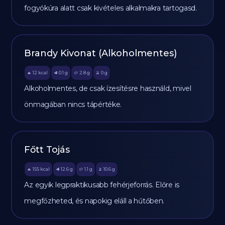
fogyókúra alatt csak kivételes alkalmakra tartogasd.
Brandy Kivonat (Alkoholmentes)
12
kcal
0.1
g
2.8
g
0
g
🔥
🥩
🥔
🫒
Alkoholmentes, de csak ízesítésre használd, mivel
önmagában nincs tápértéke.
Főtt Tojás
155
kcal
12.6
g
1.1
g
10.6
g
🔥
🥩
🥔
🫒
Az egyik legpraktikusabb fehérjeforrás. Előre is
megfőzheted, és napokig eláll a hűtőben.