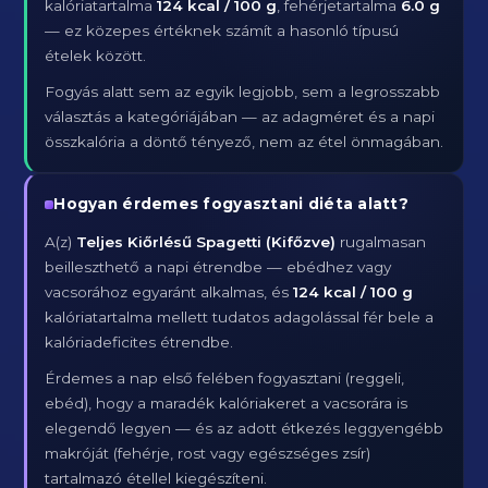
kalóriatartalma
124 kcal / 100 g
, fehérjetartalma
6.0 g
— ez közepes értéknek számít a hasonló típusú
ételek között.
Fogyás alatt sem az egyik legjobb, sem a legrosszabb
választás a kategóriájában — az adagméret és a napi
összkalória a döntő tényező, nem az étel önmagában.
Hogyan érdemes fogyasztani diéta alatt?
A(z)
Teljes Kiőrlésű Spagetti (Kifőzve)
rugalmasan
beilleszthető a napi étrendbe — ebédhez vagy
vacsorához egyaránt alkalmas, és
124 kcal / 100 g
kalóriatartalma mellett tudatos adagolással fér bele a
kalóriadeficites étrendbe.
Érdemes a nap első felében fogyasztani (reggeli,
ebéd), hogy a maradék kalóriakeret a vacsorára is
elegendő legyen — és az adott étkezés leggyengébb
makróját (fehérje, rost vagy egészséges zsír)
tartalmazó étellel kiegészíteni.