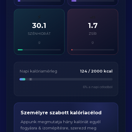
⚡
🧈
30.1
1.7
SZÉNHIDRÁT
ZSÍR
g
g
Napi kalóriamérleg
124
/
2000
kcal
6
% a napi célodból
Személyre szabott kalóriacélod
Appunk megmutatja hány kalóriát egyél
fogyásra & izomépítésre, szerezd meg