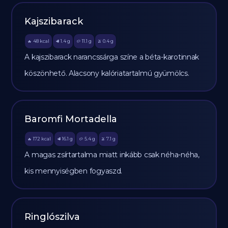
Kajszibarack
48
kcal
1.4
g
11.1
g
0.4
g
🔥
🥩
🥔
🫒
A kajszibarack narancssárga színe a béta-karotinnak
köszönhető. Alacsony kalóriatartalmú gyümölcs.
Baromfi Mortadella
172
kcal
16.1
g
5.4
g
7.1
g
🔥
🥩
🥔
🫒
A magas zsírtartalma miatt inkább csak néha-néha,
kis mennyiségben fogyaszd.
Ringlószilva