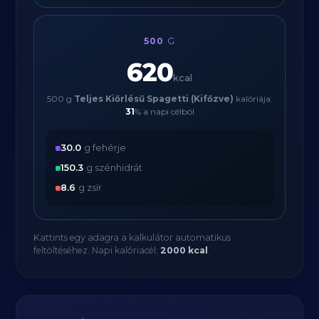
500
G
620
kcal
500 g
Teljes Kiőrlésű Spagetti (Kifőzve)
kalóriája:
31
% a napi célból
30.0
g fehérje
150.3
g szénhidrát
8.6
g zsír
Kattints egy adagra a kalkulátor automatikus
feltöltéséhez. Napi kalóriacél:
2000 kcal
.