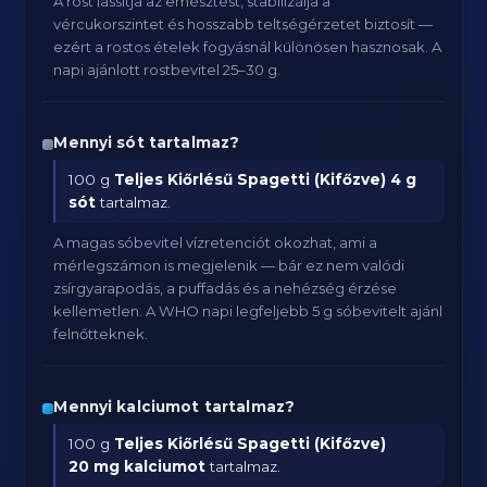
A rost lassítja az emésztést, stabilizálja a
vércukorszintet és hosszabb teltségérzetet biztosít —
ezért a rostos ételek fogyásnál különösen hasznosak. A
napi ajánlott rostbevitel 25–30 g.
Mennyi sót tartalmaz?
100 g
Teljes Kiőrlésű Spagetti (Kifőzve)
4 g
sót
tartalmaz.
A magas sóbevitel vízretenciót okozhat, ami a
mérlegszámon is megjelenik — bár ez nem valódi
zsírgyarapodás, a puffadás és a nehézség érzése
kellemetlen. A WHO napi legfeljebb 5 g sóbevitelt ajánl
felnőtteknek.
Mennyi kalciumot tartalmaz?
100 g
Teljes Kiőrlésű Spagetti (Kifőzve)
20 mg kalciumot
tartalmaz.