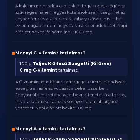
A kalcium nemcsak a csontok és fogak egészségéhez
szükséges, hanem egyes kutatások szerint segíthet az
anyagcsere és a zsírégetés szabályozásában is — bár
ez önmagában nem helyettesíti a kalóriadeficitet. Napi
ajánlott bevitel felnőtteknek: 1000 mg.
Mennyi C-vitamint tartalmaz?
100 g
Teljes Kiőrlésű Spagetti (Kifőzve)
0 mg C-vitamint
tartalmaz.
A C-vitamin antioxidáns, támogatja az immunrendszert
és segíti a vas felszívódását a bélrendszerben.
Fogyásnál a mikrotápanyag-bevitel fenntartása fontos,
mivel a kalóriakorlátozás könnyen vitaminhiányhoz
vezethet. Napi ajánlott bevitel: 80 mg.
Mennyi A-vitamint tartalmaz?
100 g
Teljes Kiőrlésű Spagetti (Kifőzve)
0 μg