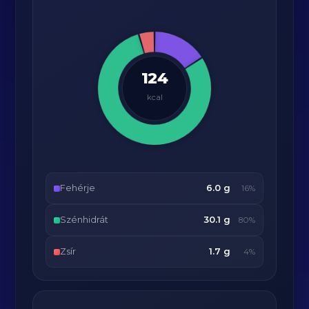
124
kcal
Fehérje
6.0 g
16%
Szénhidrát
30.1 g
80%
Zsír
1.7 g
4%