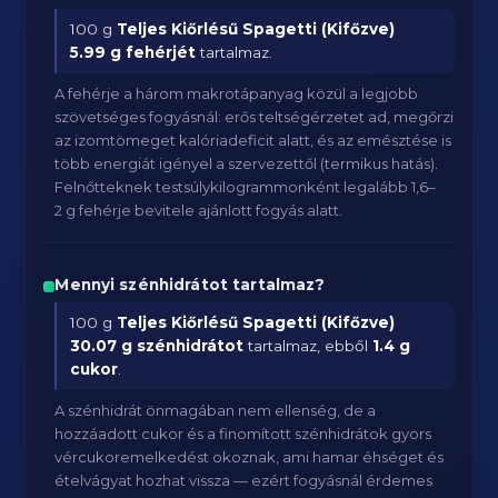
100 g
Teljes Kiőrlésű Spagetti (Kifőzve)
5.99 g fehérjét
tartalmaz.
A fehérje a három makrotápanyag közül a legjobb
szövetséges fogyásnál: erős teltségérzetet ad, megőrzi
az izomtömeget kalóriadeficit alatt, és az emésztése is
több energiát igényel a szervezettől (termikus hatás).
Felnőtteknek testsúlykilogrammonként legalább 1,6–
2 g fehérje bevitele ajánlott fogyás alatt.
Mennyi szénhidrátot tartalmaz?
100 g
Teljes Kiőrlésű Spagetti (Kifőzve)
30.07 g szénhidrátot
tartalmaz, ebből
1.4 g
cukor
.
A szénhidrát önmagában nem ellenség, de a
hozzáadott cukor és a finomított szénhidrátok gyors
vércukoremelkedést okoznak, ami hamar éhséget és
ételvágyat hozhat vissza — ezért fogyásnál érdemes