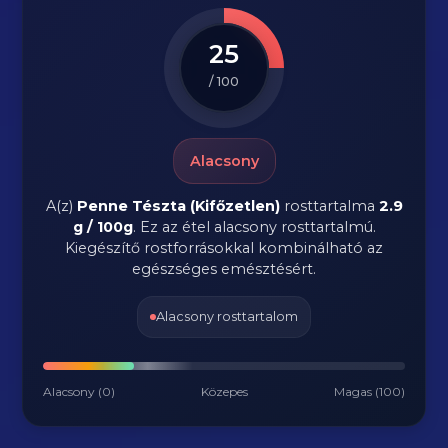
25
/ 100
Alacsony
A(z)
Penne Tészta (Kifőzetlen)
rosttartalma
2.9
g / 100g
.
Ez az étel alacsony rosttartalmú.
Kiegészítő rostforrásokkal kombinálható az
egészséges emésztésért.
Alacsony rosttartalom
Alacsony (0)
Közepes
Magas (100)