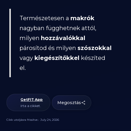
Természetesen a
makrók
nagyban függhetnek attól,
milyen
hozzávalókkal
párosítod és milyen
szószokkal
vagy
kiegészítőkkel
készíted
el.
GetFIT App
Megosztás
írta a cikket.
Cikk utoljásra frissítve.:
July 24, 2026