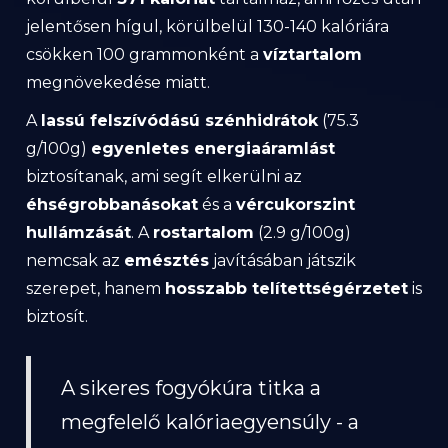
jelentősen hígul, körülbelül 130-140 kalóriára
csökken 100 grammonként a
víztartalom
megnövekedése miatt.
A
lassú felszívódású szénhidrátok
(75.3
g/100g)
egyenletes energiaáramlást
biztosítanak, ami segít elkerülni az
éhségrobbanásokat
és a
vércukorszint
hullámzását
. A
rostartalom
(2.9 g/100g)
nemcsak az
emésztés
javításában játszik
szerepet, hanem
hosszabb telítettségérzetet
is
biztosít.
A sikeres fogyókúra titka a
megfelelő kalóriaegyensúly - a