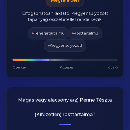
Megfelelően
Elfogadhatóan laktató. Kiegyensúlyozott
tápanyag összetétellel rendelkezik.
Fehérjetartalmú
Rosttartalmú
Kiegyensúlyozott
Gyenge
Közepes
Kiváló
Magas vagy alacsony a(z) Penne Tészta
(Kifőzetlen) rosttartalma?