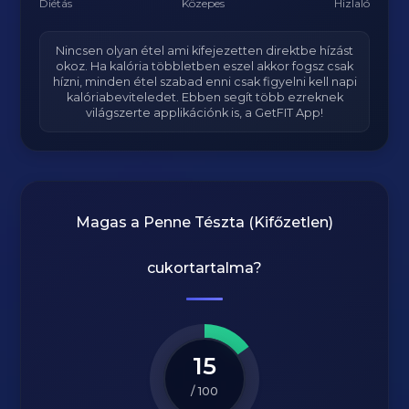
Diétás
Közepes
Hizlaló
Nincsen olyan étel ami kifejezetten direktbe hízást
okoz. Ha kalória többletben eszel akkor fogsz csak
hízni, minden étel szabad enni csak figyelni kell napi
kalóriabeviteledet. Ebben segít több ezreknek
világszerte applikációnk is, a GetFIT App!
Magas a
Penne Tészta (Kifőzetlen)
cukortartalma?
15
/ 100