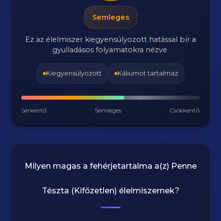
Semleges
Ez az élelmiszer kiegyensúlyozott hatással bír a
gyulladásos folyamatokra nézve.
Kiegyensúlyozott
Káliumot tartalmaz
Serkentő
Semleges
Csökkentő
Milyen magas a fehérjetartalma a(z)
Penne
Tészta (Kifőzetlen)
élelmiszernek?