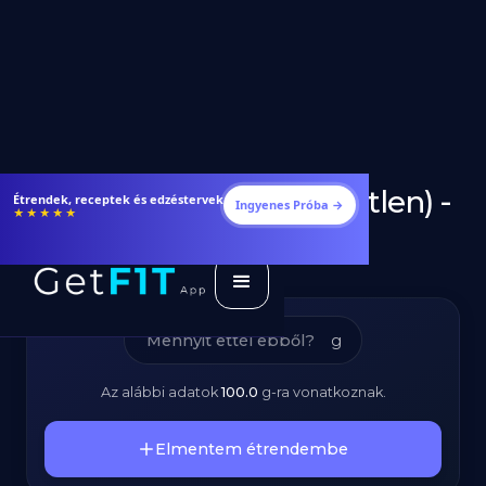
Penne Tészta (Kifőzetlen) -
Fogyj és izmosodj hatékonyabban
Ingyenes Próba →
★★★★★
Kalóriatartalom és
Tápanyagok
g
Az alábbi adatok
100.0
g
-ra vonatkoznak.
Elmentem étrendembe