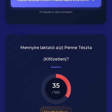
Próbáld ki díjmentesen
Mennyire laktató a(z)
Penne Tészta
(Kifőzetlen)
?
35
/ 100