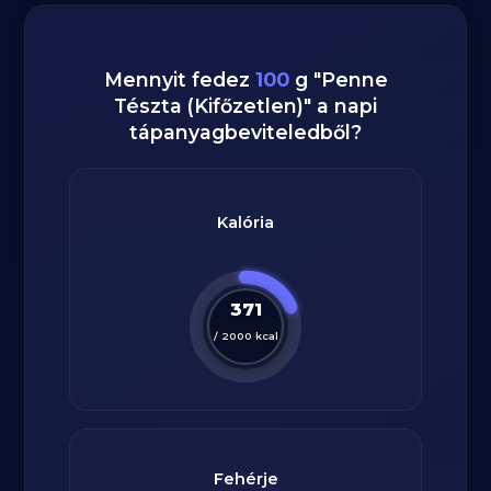
Mennyit fedez
100
g
"
Penne
Tészta (Kifőzetlen)
" a napi
tápanyagbeviteledből?
Kalória
371
/
2000
kcal
Fehérje