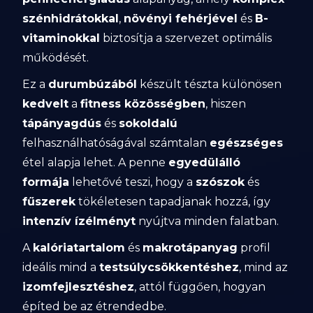
szénhidrátokkal
,
növényi fehérjével
és
B-
vitaminokkal
biztosítja a szervezet optimális
működését.
Ez a
durumbúzából
készült tészta különösen
kedvelt
a
fitness közösségben
, hiszen
tápányagdús
és
sokoldalú
felhasználhatóságával számtalan
egészséges
étel alapja lehet. A penne
egyedülálló
formája
lehetővé teszi, hogy a
szószok
és
fűszerek
tökéletesen tapadjanak hozzá, így
intenzív ízélményt
nyújtva minden falatban.
A
kalóriatartalom
és
makrotápanyag
profil
ideális mind a
testsúlycsökkentéshez
, mind az
izomfejlesztéshez
, attól függően, hogyan
építed be az étrendedbe.