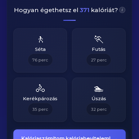
Hogyan égethetsz el
371
kalóriát?
i
🚶
🏃
Séta
Futás
76
perc
27
perc
🚴
🏊
Kerékpározás
Úszás
35
perc
32
perc
Kalóriaszámítom kalóriabevitelem!
→