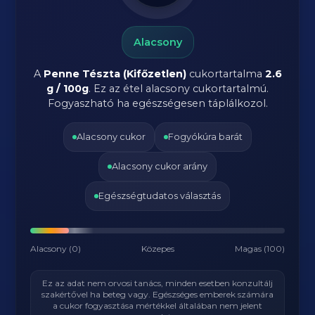
Alacsony
A
Penne Tészta (Kifőzetlen)
cukortartalma
2.6
g / 100g
. Ez az étel alacsony cukortartalmú.
Fogyaszható ha egészségesen táplálkozol.
Alacsony cukor
Fogyókúra barát
Alacsony cukor arány
Egészségtudatos választás
Alacsony (0)
Közepes
Magas (100)
Ez az adat nem orvosi tanács, minden esetben konzultálj
szakértővel ha beteg vagy. Egészséges emberek számára
a cukor fogyasztása mértékkel általában nem jelent