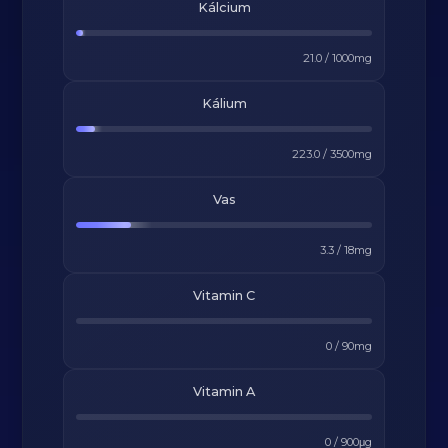
Kálcium
21.0
/
1000
mg
Kálium
223.0
/
3500
mg
Vas
3.3
/
18
mg
Vitamin C
0
/
90
mg
Vitamin A
0
/
900
μg