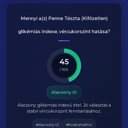
Mennyi a(z)
Penne Tészta (Kifőzetlen)
glikémiás indexe, vércukorszint hatása?
45
/ 100
Alacsony GI
Alacsony glikémiás indexű étel. Jó választás a
stabil vércukorszint fenntartásához.
Alacsony GI
Rosttartalmú