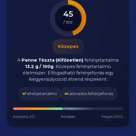
45
/ 100
Közepes
A
Penne Tészta (Kifőzetlen)
fehérjetartalma
13.2 g / 100g
. Közepes fehérjetartalmú
élelmiszer. Elfogadható fehérjeforrás egy
kiegyensúlyozott étrend részeként.
Fehérjetartalmú
Kalóriadús fehérjeforrás
Alacsony (0)
Közepes
Magas (100)