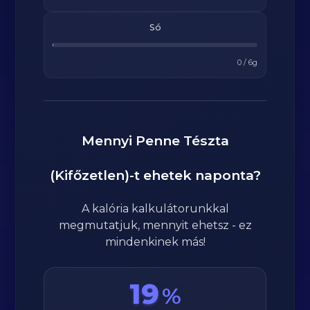
Só
0
/
6
g
Mennyi
Penne Tészta
(Kifőzetlen)
-t ehetek naponta?
A kalória kalkulátorunkkal
megmutatjuk, mennyit ehetsz - ez
mindenkinek más!
19
%