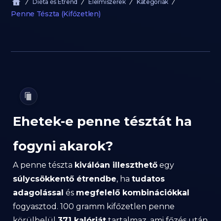
Diéta és Étrend
Élelmiszerek
Kategóriák
Penne Tészta (Kifőzetlen)
Ehetek-e penne tésztát ha
fogyni akarok?
A penne tészta
kiválóan illeszthető
egy
súlycsökkentő étrendbe
, ha
tudatos
adagolással
és
megfelelő kombinációkkal
fogyasztod. 100 gramm kifőzetlen penne
körülbelül
371 kalóriát
tartalmaz, ami főzés után