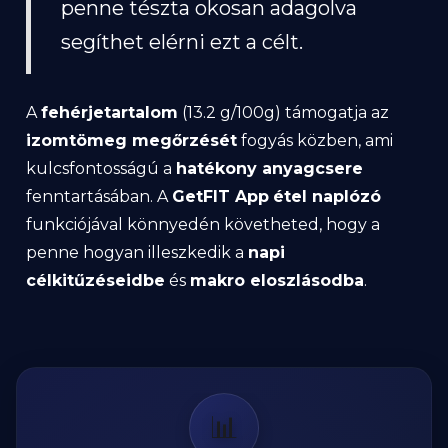
penne tészta okosan adagolva
segíthet elérni ezt a célt.
A
fehérjetartalom
(13.2 g/100g) támogatja az
izomtömeg megőrzését
fogyás közben, ami
kulcsfontosságú a
hatékony anyagcsere
fenntartásában. A
GetFIT App
étel naplózó
funkciójával könnyedén követheted, hogy a
penne hogyan illeszkedik a
napi
célkitűzéseidbe
és
makro eloszlásodba
.
📊