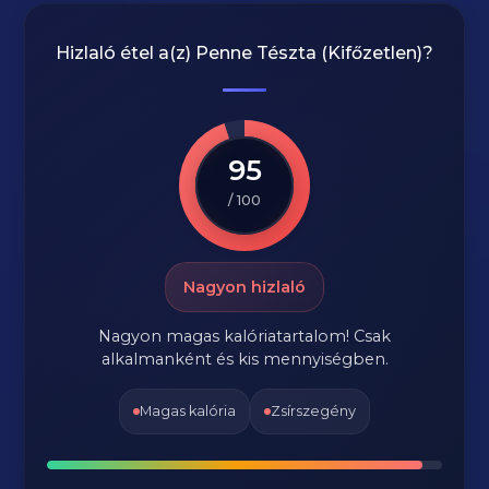
Hizlaló étel a(z)
Penne Tészta (Kifőzetlen)
?
95
/ 100
Nagyon hizlaló
Nagyon magas kalóriatartalom! Csak
alkalmanként és kis mennyiségben.
Magas kalória
Zsírszegény