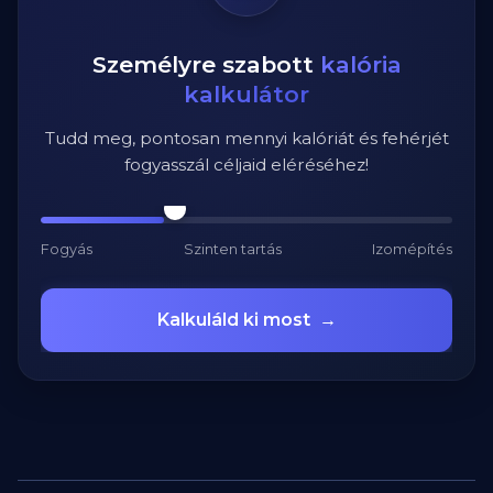
Személyre szabott
kalória
kalkulátor
Tudd meg, pontosan mennyi kalóriát és fehérjét
fogyasszál céljaid eléréséhez!
Fogyás
Szinten tartás
Izomépítés
Kalkuláld ki most
→