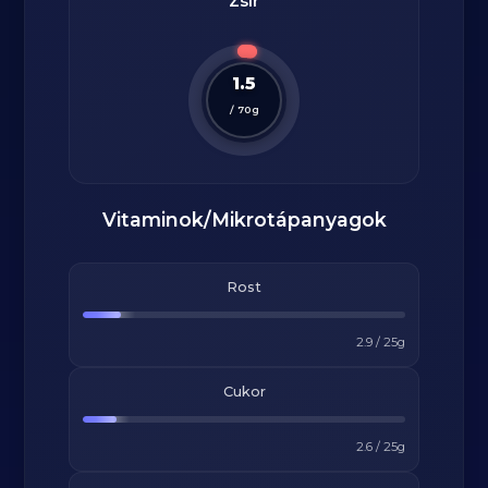
Zsír
1.5
/
70
g
Vitaminok/Mikrotápanyagok
Rost
2.9
/
25
g
Cukor
2.6
/
25
g