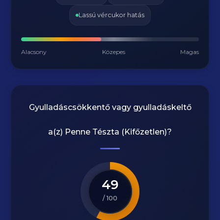
Lassú vércukor hatás
Alacsony
Közepes
Magas
Gyulladáscsökkentő vagy gyulladáskeltő
a(z)
Penne Tészta (Kifőzetlen)
?
49
/ 100