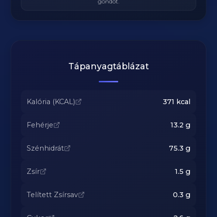
gondot.
Tápanyagtáblázat
Kalória (KCAL)
371
kcal
Fehérje
13.2
g
Szénhidrát
75.3
g
Zsír
1.5
g
Telített Zsírsav
0.3
g