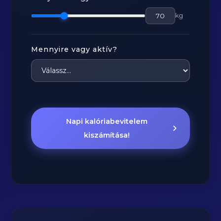
kg
Mennyire vagy aktív?
Napi kalóriabevitelem
kiszámítása!