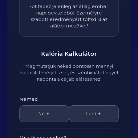
-ot fedez jelenleg az átlag ember
napi beviteléből. Személyre
szabott eredményért töltsd ki az
alábbi mezőket!
Kalória Kalkulátor
Megmutatjuk neked pontosan mennyi
kalóriát, fehérjét, zsírt, és szénhidrátot egyél
naponta a céljaid eléréséhez!
Nemed
Nő 👩
Férfi 👨
Mi a fitnesz célod?