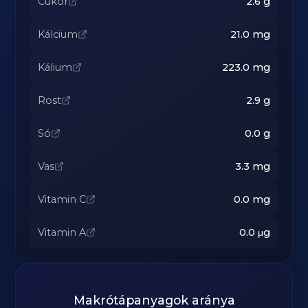
Cukor
2.6
g
Kálcium
21.0
mg
Kálium
223.0
mg
Rost
2.9
g
Só
0.0
g
Vas
3.3
mg
Vitamin C
0.0
mg
Vitamin A
0.0
μg
Makrótápanyagok aránya