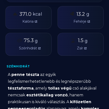
🔥
🥩
371.0
13.2
kcal
g
Kalória
Fehérje
🥔
75.3
🫒
1.5
g
g
Szénhidrát
Zsír
SZÉNHIDRÁT
A
penne tészta
az egyik
legfelismerhetetlenebb és legnépszerűbb
tésztaforma
, amely
tollas végű
cső alakjával
nemcsak
esztétikailag vonzó
, hanem
praktikusan is kiváló választás. A
kifőzetlen
penneenergiadús
alapanyag, amely
komplex