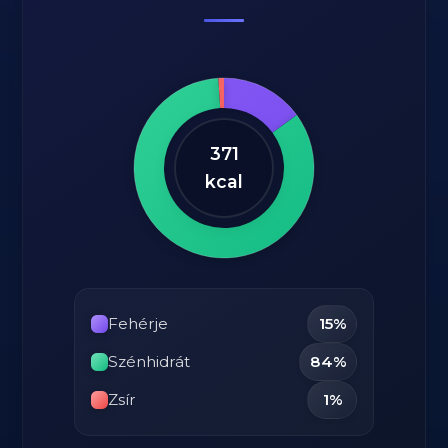
371
kcal
Fehérje
15%
Szénhidrát
84%
Zsír
1%