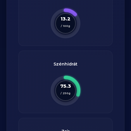
13.2
/
100
g
Szénhidrát
75.3
/
250
g