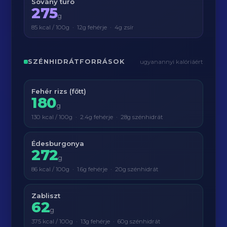
Sovány túró
275
g
85 kcal / 100g · 12g fehérje · 4g zsír
SZÉNHIDRÁTFORRÁSOK
ugyanannyi kalóriáért
Fehér rizs (főtt)
180
g
130 kcal / 100g · 2.4g fehérje · 28g szénhidrát
Édesburgonya
272
g
86 kcal / 100g · 1.6g fehérje · 20g szénhidrát
Zabliszt
62
g
375 kcal / 100g · 13g fehérje · 60g szénhidrát