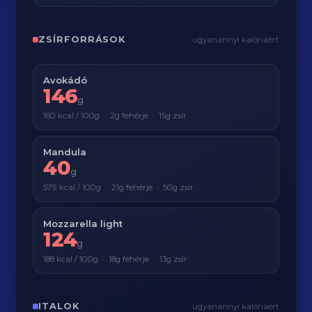
ZSÍRFORRÁSOK
ugyanannyi kalóriáért
Avokádó
146
g
160 kcal / 100g · 2g fehérje · 15g zsír
Mandula
40
g
579 kcal / 100g · 21g fehérje · 50g zsír
Mozzarella light
124
g
188 kcal / 100g · 18g fehérje · 13g zsír
ITALOK
ugyanannyi kalóriáért