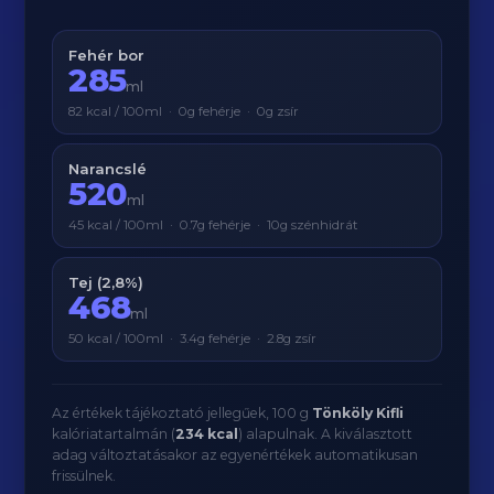
Fehér bor
285
ml
82 kcal / 100ml · 0g fehérje · 0g zsír
Narancslé
520
ml
45 kcal / 100ml · 0.7g fehérje · 10g szénhidrát
Tej (2,8%)
468
ml
50 kcal / 100ml · 3.4g fehérje · 2.8g zsír
Az értékek tájékoztató jellegűek, 100 g
Tönköly Kifli
kalóriatartalmán (
234 kcal
) alapulnak. A kiválasztott
adag változtatásakor az egyenértékek automatikusan
frissülnek.