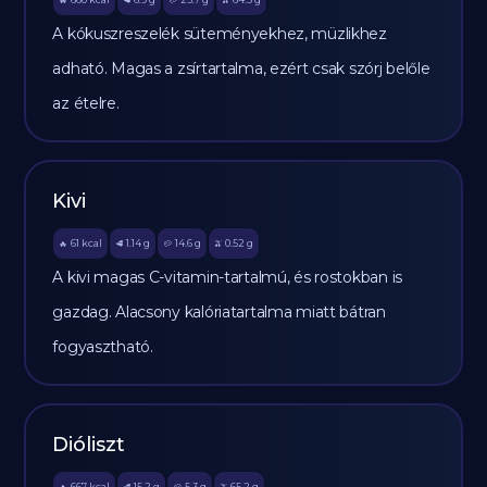
🔥
🥩
🥔
🫒
A kókuszreszelék süteményekhez, müzlikhez
adható. Magas a zsírtartalma, ezért csak szórj belőle
az ételre.
Kivi
61
kcal
1.14
g
14.6
g
0.52
g
🔥
🥩
🥔
🫒
A kivi magas C-vitamin-tartalmú, és rostokban is
gazdag. Alacsony kalóriatartalma miatt bátran
fogyasztható.
Dióliszt
667
kcal
15.2
g
5.3
g
65.2
g