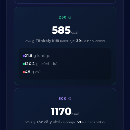
250
G
585
kcal
250 g
Tönköly Kifli
kalóriája:
29
% a napi célból
21.6
g fehérje
120.2
g szénhidrát
4.5
g zsír
500
G
1170
kcal
500 g
Tönköly Kifli
kalóriája:
59
% a napi célból