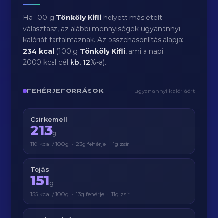
Ha 100 g
Tönköly Kifli
helyett más ételt
választasz, az alábbi mennyiségek ugyanannyi
kalóriát tartalmaznak. Az összehasonlítás alapja:
234 kcal
(100 g
Tönköly Kifli
, ami a napi
2000 kcal cél
kb.
12
%-a).
FEHÉRJEFORRÁSOK
ugyanannyi kalóriáért
Csirkemell
213
g
110 kcal / 100g · 23g fehérje · 1g zsír
Tojás
151
g
155 kcal / 100g · 13g fehérje · 11g zsír