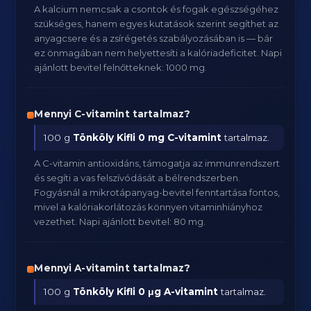
A kalcium nemcsak a csontok és fogak egészségéhez
szükséges, hanem egyes kutatások szerint segíthet az
anyagcsere és a zsírégetés szabályozásában is — bár
ez önmagában nem helyettesíti a kalóriadeficitet. Napi
ajánlott bevitel felnőtteknek: 1000 mg.
Mennyi C-vitamint tartalmaz?
100 g
Tönköly Kifli
0 mg C-vitamint
tartalmaz.
A C-vitamin antioxidáns, támogatja az immunrendszert
és segíti a vas felszívódását a bélrendszerben.
Fogyásnál a mikrotápanyag-bevitel fenntartása fontos,
mivel a kalóriakorlátozás könnyen vitaminhiányhoz
vezethet. Napi ajánlott bevitel: 80 mg.
Mennyi A-vitamint tartalmaz?
100 g
Tönköly Kifli
0 μg A-vitamint
tartalmaz.