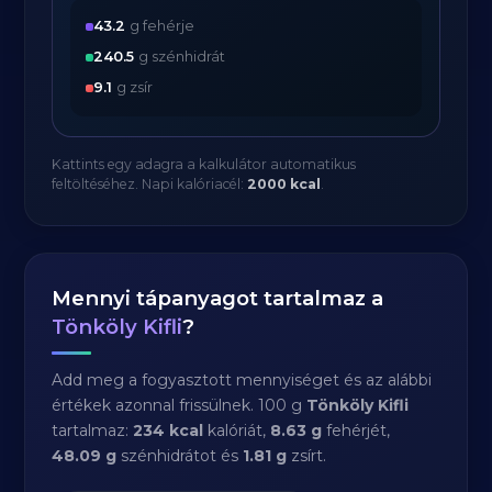
43.2
g fehérje
240.5
g szénhidrát
9.1
g zsír
Kattints egy adagra a kalkulátor automatikus
feltöltéséhez. Napi kalóriacél:
2000 kcal
.
Mennyi tápanyagot tartalmaz a
Tönköly Kifli
?
Add meg a fogyasztott mennyiséget és az alábbi
értékek azonnal frissülnek. 100 g
Tönköly Kifli
tartalmaz:
234 kcal
kalóriát,
8.63 g
fehérjét,
48.09 g
szénhidrátot és
1.81 g
zsírt.