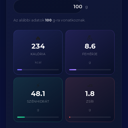
g
Az alábbi adatok
100
g-ra vonatkoznak.
🔥
💪
234
8.6
KALÓRIA
FEHÉRJE
kcal
g
⚡
🧈
48.1
1.8
SZÉNHIDRÁT
ZSÍR
g
g