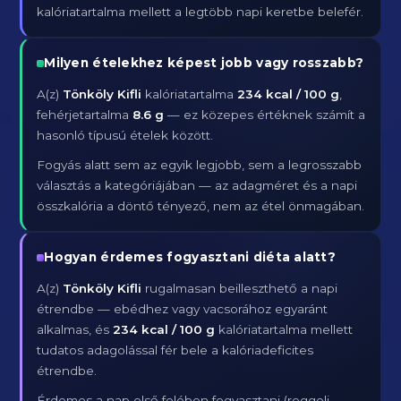
kalóriatartalma mellett a legtöbb napi keretbe belefér.
Milyen ételekhez képest jobb vagy rosszabb?
A(z)
Tönköly Kifli
kalóriatartalma
234 kcal / 100 g
,
fehérjetartalma
8.6 g
— ez közepes értéknek számít a
hasonló típusú ételek között.
Fogyás alatt sem az egyik legjobb, sem a legrosszabb
választás a kategóriájában — az adagméret és a napi
összkalória a döntő tényező, nem az étel önmagában.
Hogyan érdemes fogyasztani diéta alatt?
A(z)
Tönköly Kifli
rugalmasan beilleszthető a napi
étrendbe — ebédhez vagy vacsorához egyaránt
alkalmas, és
234 kcal / 100 g
kalóriatartalma mellett
tudatos adagolással fér bele a kalóriadeficites
étrendbe.
Érdemes a nap első felében fogyasztani (reggeli,