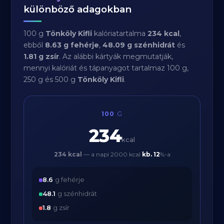
különböző adagokban
100 g
Tönköly Kifli
kalóriatartalma
234 kcal
,
ebből
8.63 g fehérje
,
48.09 g szénhidrát
és
1.81 g zsír
. Az alábbi kártyák megmutatják,
mennyi kalóriát és tápanyagot tartalmaz 100 g,
250 g és 500 g
Tönköly Kifli
.
100
G
234
kcal
234 kcal
— a napi 2000 kcal
kb.
12
%-a
8.6
g fehérje
48.1
g szénhidrát
1.8
g zsír