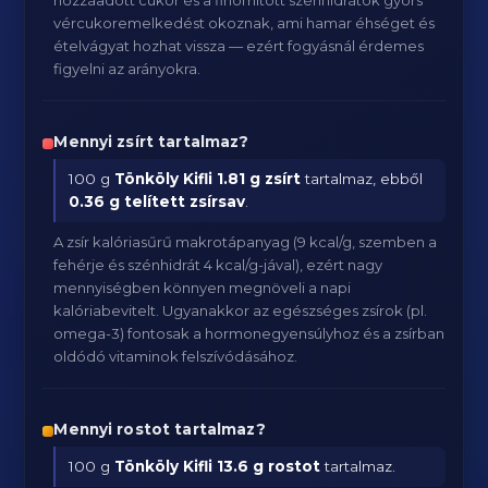
hozzáadott cukor és a finomított szénhidrátok gyors
vércukoremelkedést okoznak, ami hamar éhséget és
ételvágyat hozhat vissza — ezért fogyásnál érdemes
figyelni az arányokra.
Mennyi zsírt tartalmaz?
100 g
Tönköly Kifli
1.81 g zsírt
tartalmaz, ebből
0.36 g telített zsírsav
.
A zsír kalóriasűrű makrotápanyag (9 kcal/g, szemben a
fehérje és szénhidrát 4 kcal/g-jával), ezért nagy
mennyiségben könnyen megnöveli a napi
kalóriabevitelt. Ugyanakkor az egészséges zsírok (pl.
omega-3) fontosak a hormonegyensúlyhoz és a zsírban
oldódó vitaminok felszívódásához.
Mennyi rostot tartalmaz?
100 g
Tönköly Kifli
13.6 g rostot
tartalmaz.