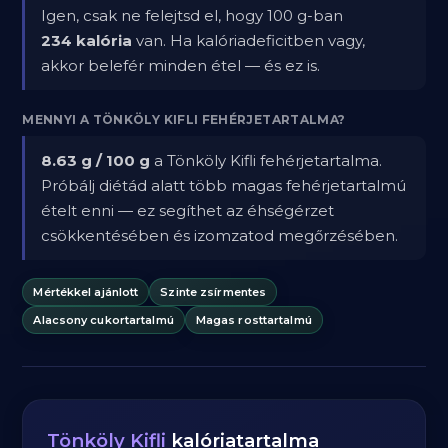
Igen, csak ne felejtsd el, hogy 100 g-ban
234 kalória
van. Ha kalóriadeficitben vagy,
akkor belefér minden étel — és ez is.
MENNYI A TÖNKÖLY KIFLI FEHÉRJETARTALMA?
8.63 g / 100 g
a Tönköly Kifli fehérjetartalma.
Próbálj diétád alatt több magas fehérjetartalmú
ételt enni — ez segíthet az éhségérzet
csökkentésében és izomzatod megőrzésében.
Mértékkel ajánlott
Szinte zsírmentes
Alacsony cukortartalmú
Magas rosttartalmú
Tönköly Kifli
kalóriatartalma