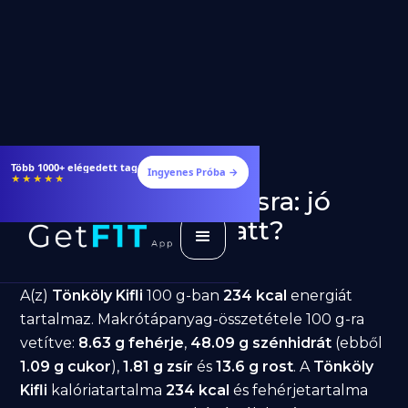
Több 1000+ elégedett tag
Ingyenes Próba →
★★★★★
Tönköly Kifli fogyásra: jó
választás diéta alatt?
GetFIT App
Írta -
March 19, 2026
A(z)
Tönköly Kifli
100 g-ban
234 kcal
energiát
tartalmaz. Makrótápanyag-összetétele 100 g-ra
vetítve:
8.63 g fehérje
,
48.09 g szénhidrát
(ebből
1.09 g cukor
),
1.81 g zsír
és
13.6 g rost
. A
Tönköly
Kifli
kalóriatartalma
234 kcal
és fehérjetartalma