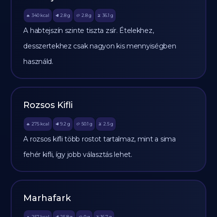
340
kcal
2.8
g
2.8
g
36.1
g
🔥
🥩
🥔
🫒
A habtejszín szinte tiszta zsír. Ételekhez,
desszertekhez csak nagyon kis mennyiségben
használd.
Rozsos Kifli
275
kcal
9.2
g
50.1
g
2.5
g
🔥
🥩
🥔
🫒
A rozsos kifli több rostot tartalmaz, mint a sima
fehér kifli, így jobb választás lehet.
Marhafark
257
kcal
25.8
g
0
g
16.7
g