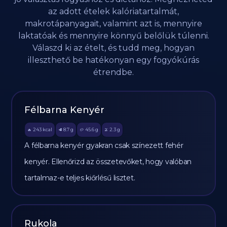
az adott ételek kalóriatartalmát,
makrotápanyagait, valamint azt is, mennyire
laktatóak és mennyire könnyű belőlük túlenni.
Válaszd ki az ételt, és tudd meg, hogyan
illeszthető be hatékonyan egy fogyókúrás
étrendbe.
Félbarna Kenyér
243
kcal
8.7
g
45.6
g
2.3
g
🔥
🥩
🥔
🫒
A félbarna kenyér gyakran csak színezett fehér
kenyér. Ellenőrizd az összetevőket, hogy valóban
tartalmaz-e teljes kiőrlésű lisztet.
Rukola