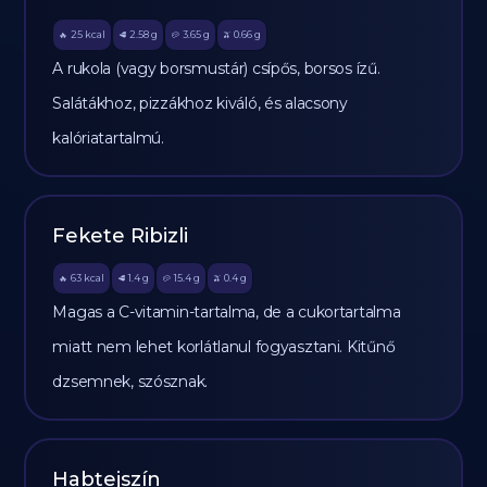
25
kcal
2.58
g
3.65
g
0.66
g
🔥
🥩
🥔
🫒
A rukola (vagy borsmustár) csípős, borsos ízű.
Salátákhoz, pizzákhoz kiváló, és alacsony
kalóriatartalmú.
Fekete Ribizli
63
kcal
1.4
g
15.4
g
0.4
g
🔥
🥩
🥔
🫒
Magas a C-vitamin-tartalma, de a cukortartalma
miatt nem lehet korlátlanul fogyasztani. Kitűnő
dzsemnek, szósznak.
Habtejszín