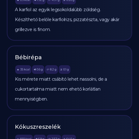
🔥
🥩
🥔
🫒
A karfiol az egyik legsokoldalúbb zöldség.
Készíthető belőle karfiolrizs, pizzatészta, vagy akár
grillezve is finom.
Bébirépa
35
kcal
0.6
g
8.2
g
0.1
g
🔥
🥩
🥔
🫒
Kis mérete miatt csábító lehet nassolni, de a
cukortartalma miatt nem ehető korlátlan
mennyiségben.
Kókuszreszelék
660
kcal
6.9
g
23.7
g
64.5
g