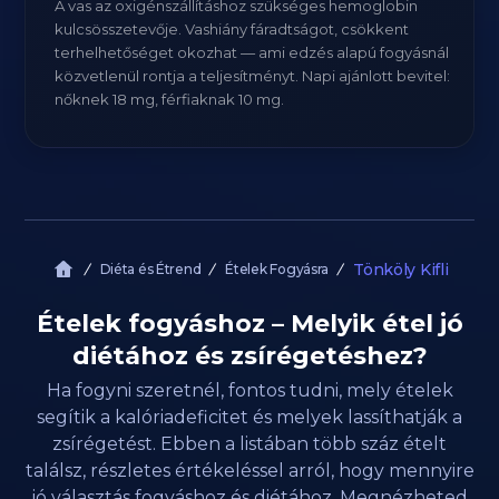
A vas az oxigénszállításhoz szükséges hemoglobin
kulcsösszetevője. Vashiány fáradtságot, csökkent
terhelhetőséget okozhat — ami edzés alapú fogyásnál
közvetlenül rontja a teljesítményt. Napi ajánlott bevitel:
nőknek 18 mg, férfiaknak 10 mg.
Tönköly Kifli
Diéta és Étrend
Ételek Fogyásra
Ételek fogyáshoz – Melyik étel jó
diétához és zsírégetéshez?
Ha fogyni szeretnél, fontos tudni, mely ételek
segítik a kalóriadeficitet és melyek lassíthatják a
zsírégetést. Ebben a listában több száz ételt
találsz, részletes értékeléssel arról, hogy mennyire
jó választás fogyáshoz és diétához. Megnézheted