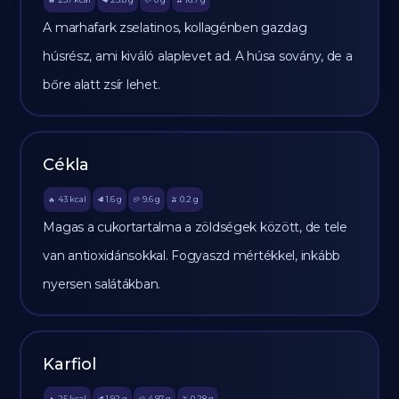
🔥
🥩
🥔
🫒
A marhafark zselatinos, kollagénben gazdag
húsrész, ami kiváló alaplevet ad. A húsa sovány, de a
bőre alatt zsír lehet.
Cékla
43
kcal
1.6
g
9.6
g
0.2
g
🔥
🥩
🥔
🫒
Magas a cukortartalma a zöldségek között, de tele
van antioxidánsokkal. Fogyaszd mértékkel, inkább
nyersen salátákban.
Karfiol
25
kcal
1.92
g
4.97
g
0.28
g