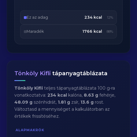
Ez az adag
234 kcal
12%
Maradék
1766 kcal
88%
Tönköly Kifli
tápanyagtáblázata
Tönköly Kifli
teljes tápanyagtáblázata 100 g-ra
vonatkoztatva:
234 kcal
kalória,
8.63 g
fehérje,
48.09 g
szénhidrát,
1.81 g
zsír,
13.6 g
rost.
Változtasd a mennyiséget a kalkulátorban az
értékek frissítéséhez.
ALAPMAKRÓK