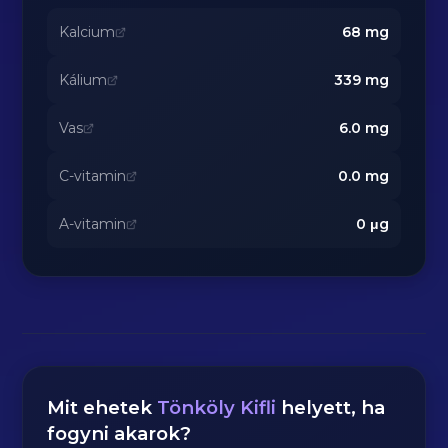
Kalcium
68
mg
Kálium
339
mg
Vas
6.0
mg
C-vitamin
0.0
mg
A-vitamin
0
μg
Mit ehetek
Tönköly Kifli
helyett, ha
fogyni akarok?