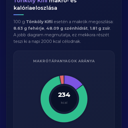
Tönköly Kifli
makró- és
kalóriaeloszlása
100 g
Tönköly Kifli
esetén a makrók megoszlása:
8.63 g fehérje
,
48.09 g szénhidrát
,
1.81 g zsír
.
A jobb diagram megmutatja, ez mekkora részét
teszi ki a napi 2000 kcal célodnak.
MAKRÓTÁPANYAGOK ARÁNYA
234
kcal