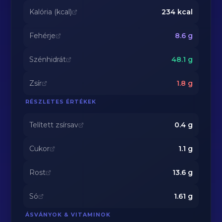
Kalória (kcal)
234
kcal
Fehérje
8.6
g
Szénhidrát
48.1
g
Zsír
1.8
g
RÉSZLETES ÉRTÉKEK
Telített zsírsav
0.4
g
Cukor
1.1
g
Rost
13.6
g
Só
1.61
g
ÁSVÁNYOK & VITAMINOK