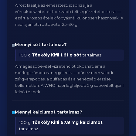
A rost lassítja az emésztést, stabilizálja a
vércukorszintet és hosszabb teltségérzetet biztosít —
ezért a rostos ételek fogyásnál különösen hasznosak. A
napi ajánlott rostbevitel 25–30 g.
Mennyi sót tartalmaz?
100 g
Tönköly Kifli
1.61 g sót
tartalmaz.
A magas sóbevitel vízretenciót okozhat, ami a
mérlegszámon is megjelenik — bár ez nem valódi
zsírgyarapodás, a puffadás és a nehézség érzése
kellemetlen. A WHO napi legfeljebb 5 g sóbevitelt ajánl
felnőtteknek.
Mennyi kalciumot tartalmaz?
100 g
Tönköly Kifli
67.8 mg kalciumot
tartalmaz.