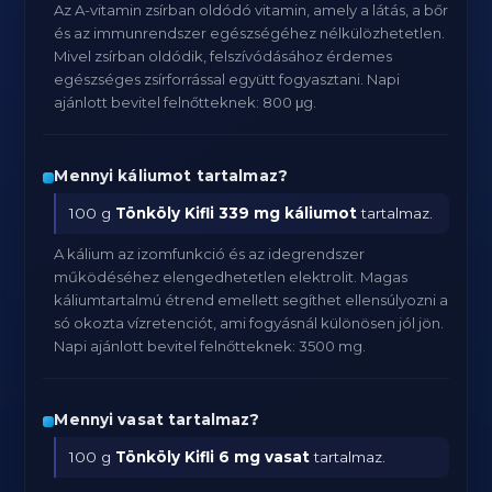
Az A-vitamin zsírban oldódó vitamin, amely a látás, a bőr
és az immunrendszer egészségéhez nélkülözhetetlen.
Mivel zsírban oldódik, felszívódásához érdemes
egészséges zsírforrással együtt fogyasztani. Napi
ajánlott bevitel felnőtteknek: 800 μg.
Mennyi káliumot tartalmaz?
100 g
Tönköly Kifli
339 mg káliumot
tartalmaz.
A kálium az izomfunkció és az idegrendszer
működéséhez elengedhetetlen elektrolit. Magas
káliumtartalmú étrend emellett segíthet ellensúlyozni a
só okozta vízretenciót, ami fogyásnál különösen jól jön.
Napi ajánlott bevitel felnőtteknek: 3500 mg.
Mennyi vasat tartalmaz?
100 g
Tönköly Kifli
6 mg vasat
tartalmaz.