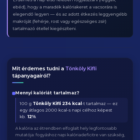
ebéd), hogy a maradék kalóriakeret a vacsorára is
elegendő legyen — és az adott étkezés leggyengébb
makróját (fehérje, rost vagy egészséges zsír)
tartalmazó étellel kiegészíteni.
Mit érdemes tudni a
Tönköly Kifli
tápanyagairól?
Mennyi kalóriát tartalmaz?
100 g
Tönköly Kifli
234 kcal
-t tartalmaz — ez
egy átlagos 2000 kcal-s napi célhoz képest
kb.
12
%
.
A kalória az étrendben elfoglalt hely legfontosabb
mutatója: fogyáshoz napi kalóriadeficitre van szükség,