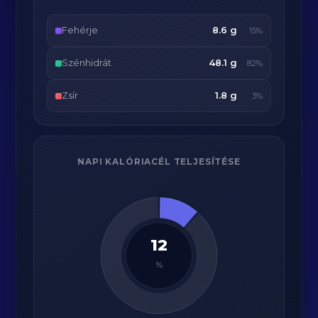
Fehérje
8.6 g
15%
Szénhidrát
48.1 g
82%
Zsír
1.8 g
3%
NAPI KALÓRIACÉL TELJESÍTÉSE
12
%