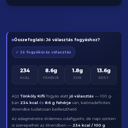
Összefoglaló: Jó választás fogyáshoz?
✓ Jó fogyókúrás választás
234
8.6g
1.8g
13.6g
KCAL
FEHÉRJE
ZSÍR
ROST
A(z)
Tönköly Kifli
fogyás alatt
jó választás
— 100 g-
ban
234 kcal
és
8.6 g fehérje
van, kalóriadeficites
étrendbe tudatosan beilleszthető.
Az adagméretre érdemes odafigyelni, de napi szinten
is szerepelhet az étrendben —
234 kcal / 100 g