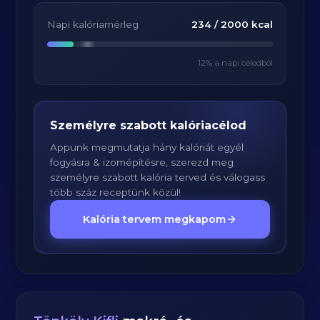
Napi kalóriamérleg
234
/
2000
kcal
12
% a napi célodból
Személyre szabott kalóriacélod
Appunk megmutatja hány kalóriát egyél
fogyásra & izomépítésre, szerezd meg
személyre szabott kalória terved és válogass
több száz receptünk közül!
Kalória tervem megkapom