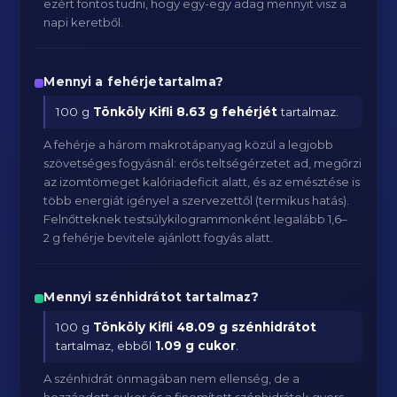
ezért fontos tudni, hogy egy-egy adag mennyit visz a
napi keretből.
Mennyi a fehérjetartalma?
100 g
Tönköly Kifli
8.63 g fehérjét
tartalmaz.
A fehérje a három makrotápanyag közül a legjobb
szövetséges fogyásnál: erős teltségérzetet ad, megőrzi
az izomtömeget kalóriadeficit alatt, és az emésztése is
több energiát igényel a szervezettől (termikus hatás).
Felnőtteknek testsúlykilogrammonként legalább 1,6–
2 g fehérje bevitele ajánlott fogyás alatt.
Mennyi szénhidrátot tartalmaz?
100 g
Tönköly Kifli
48.09 g szénhidrátot
tartalmaz, ebből
1.09 g cukor
.
A szénhidrát önmagában nem ellenség, de a