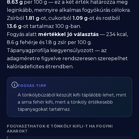
8.63 g
per 100 g — ez a két érték határozza meg
leginkább, mennyire alkalmas fogyókúrás célokra.
Zsírból
1.81 g
-ot, cukorból
1.09 g
-ot és rostból
13.6 g
-ot tartalmaz 100 g-ban.
Fogyás alatt
mértékkel jó választás
— 234 kcal,
8.6 g fehérje és 1.8 g zsír per 100 g.
Tápanyagprofilja kiegyensúlyozott — az
adagméretre figyelve rendszeresen szerepelhet
kalóriadeficites étrendben.
FOGYÁS TIPP
A tönkölybúzából készült kifli táplálóbb lehet, mint
a sima fehér kifli, mert a tönköly értékesebb
tápanyagokat tartalmaz.
FOGYASZTHATOK-E TÖNKÖLY KIFLI-T HA FOGYNI
AKAROK?