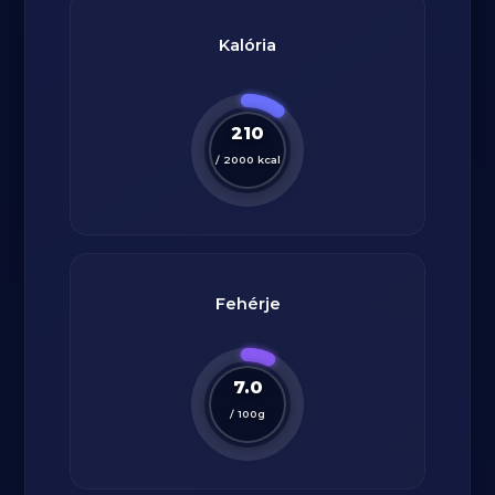
Kalória
210
/
2000
kcal
Fehérje
7.0
/
100
g