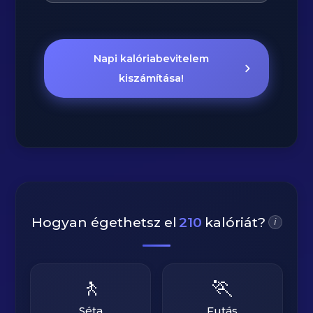
Napi kalóriabevitelem
kiszámítása!
Hogyan égethetsz el
210
kalóriát?
i
🚶
🏃
Séta
Futás