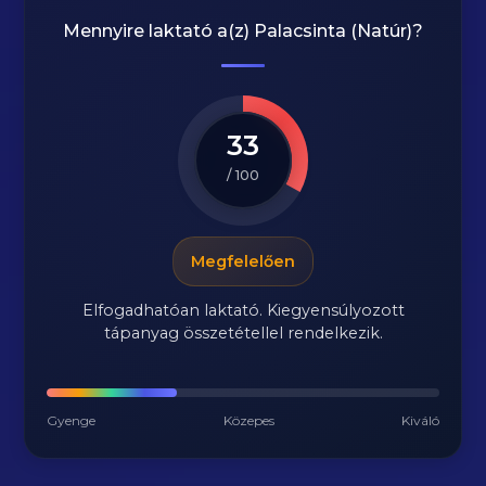
Mennyire laktató a(z)
Palacsinta (Natúr)
?
33
/ 100
Megfelelően
Elfogadhatóan laktató. Kiegyensúlyozott
tápanyag összetétellel rendelkezik.
Gyenge
Közepes
Kiváló