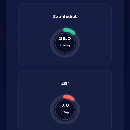
Szénhidrát
28.0
/
250
g
Zsír
7.0
/
70
g