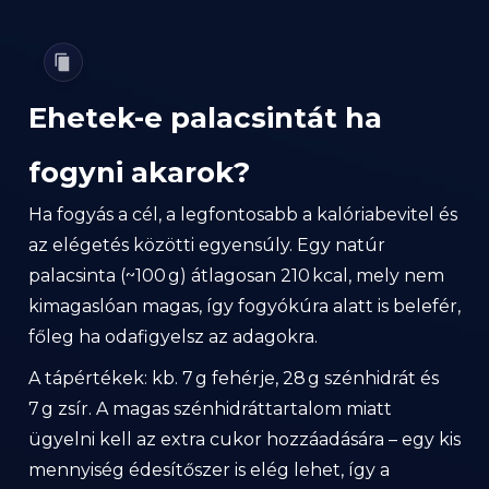
Ehetek-e palacsintát ha
fogyni akarok?
Ha fogyás a cél, a legfontosabb a kalóriabevitel és
az elégetés közötti egyensúly. Egy natúr
palacsinta (~100 g) átlagosan 210 kcal, mely nem
kimagaslóan magas, így fogyókúra alatt is belefér,
főleg ha odafigyelsz az adagokra.
A tápértékek: kb. 7 g fehérje, 28 g szénhidrát és
7 g zsír. A magas szénhidráttartalom miatt
ügyelni kell az extra cukor hozzáadására – egy kis
mennyiség édesítőszer is elég lehet, így a