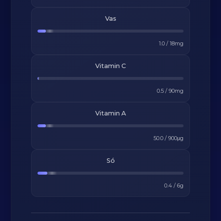
Vas
1.0
/
18
mg
Vitamin C
0.5
/
90
mg
Vitamin A
50.0
/
900
μg
Só
0.4
/
6
g