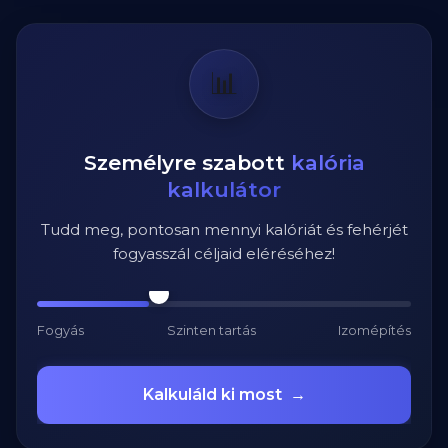
📊
Személyre szabott
kalória
kalkulátor
Tudd meg, pontosan mennyi kalóriát és fehérjét
fogyasszál céljaid eléréséhez!
Fogyás
Szinten tartás
Izomépítés
Kalkuláld ki most
→