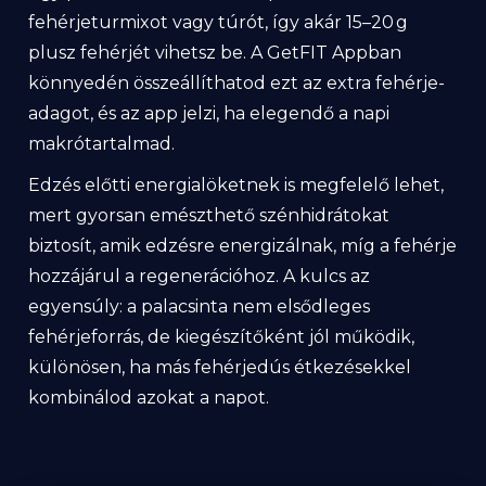
fehérjeturmixot vagy túrót, így akár 15–20 g
plusz fehérjét vihetsz be. A GetFIT Appban
könnyedén összeállíthatod ezt az extra fehérje-
adagot, és az app jelzi, ha elegendő a napi
makrótartalmad.
Edzés előtti energialöketnek is megfelelő lehet,
mert gyorsan emészthető szénhidrátokat
biztosít, amik edzésre energizálnak, míg a fehérje
hozzájárul a regenerációhoz. A kulcs az
egyensúly: a palacsinta nem elsődleges
fehérjeforrás, de kiegészítőként jól működik,
különösen, ha más fehérjedús étkezésekkel
kombinálod azokat a napot.