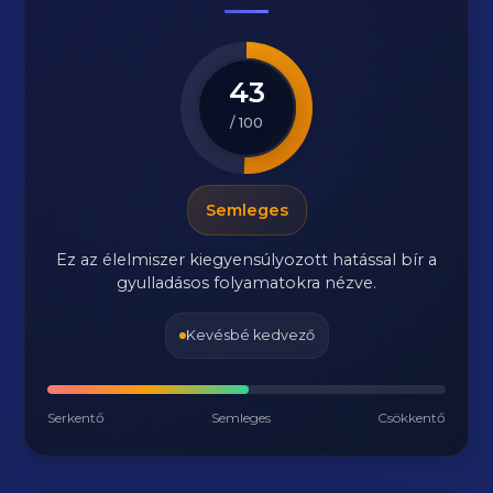
43
/ 100
Semleges
Ez az élelmiszer kiegyensúlyozott hatással bír a
gyulladásos folyamatokra nézve.
Kevésbé kedvező
Serkentő
Semleges
Csökkentő