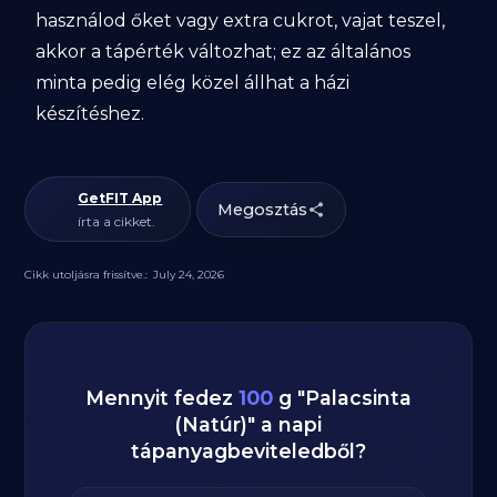
használod őket vagy extra cukrot, vajat teszel,
akkor a tápérték változhat; ez az általános
minta pedig elég közel állhat a házi
készítéshez.
GetFIT App
Megosztás
írta a cikket.
Cikk utoljásra frissítve.:
July 24, 2026
Mennyit fedez
100
g
"
Palacsinta
(Natúr)
" a napi
tápanyagbeviteledből?