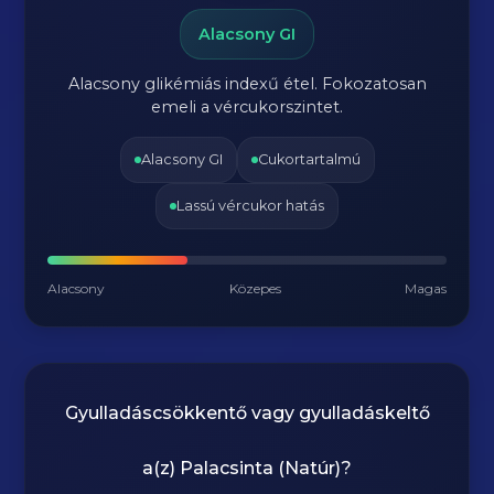
Alacsony GI
Alacsony glikémiás indexű étel. Fokozatosan
emeli a vércukorszintet.
Alacsony GI
Cukortartalmú
Lassú vércukor hatás
Alacsony
Közepes
Magas
Gyulladáscsökkentő vagy gyulladáskeltő
a(z)
Palacsinta (Natúr)
?