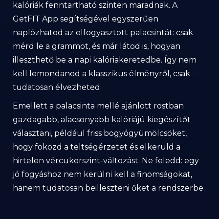
kalóriák fenntartható szinten maradnak. A
GetFIT App segítségével egyszerűen
naplózhatod az elfogyasztott palacsintát: csak
mérd le a grammot, és már látod is, hogyan
illeszthető be a napi kalóriakeretedbe. Így nem
kell lemondanod a klasszikus élményről, csak
tudatosan élvezheted.
Emellett a palacsinta mellé ajánlott rostban
gazdagabb, alacsonyabb kalóriájú kiegészítőt
választani, például friss bogyógyümölcsöket,
hogy fokozd a teltségérzetet és elkerüld a
hirtelen vércukorszint-változást. Ne feledd: egy
jó fogyáshoz nem kerülni kell a finomságokat,
hanem tudatosan beilleszteni őket a rendszerbe.