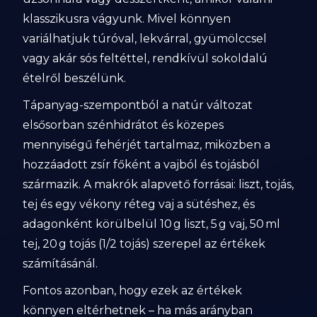
klasszikusra vágyunk. Mivel könnyen
variálhatjuk túróval, lekvárral, gyümölccsel
vagy akár sós feltéttel, rendkívül sokoldalú
ételről beszélünk.
Tápanyag-szempontból a natúr változat
elsősorban szénhidrátot és közepes
mennyiségű fehérjét tartalmaz, miközben a
hozzáadott zsír főként a vajból és tojásból
származik. A makrók alapvető forrásai: liszt, tojás,
tej és egy vékony réteg vaj a sütéshez, és
adagonként körülbelül 10 g liszt, 5 g vaj, 50 ml
tej, 20 g tojás (1/2 tojás) szerepel az értékek
számításánál.
Fontos azonban, hogy ezek az értékek
könnyen eltérhetnek – ha más arányban