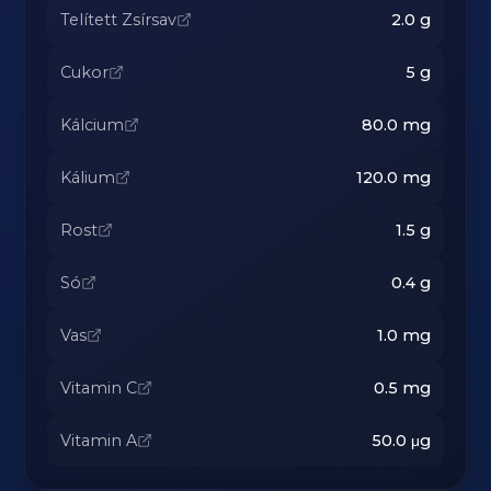
Telített Zsírsav
2.0
g
Cukor
5
g
Kálcium
80.0
mg
Kálium
120.0
mg
Rost
1.5
g
Só
0.4
g
Vas
1.0
mg
Vitamin C
0.5
mg
Vitamin A
50.0
μg