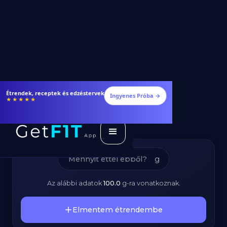
Palacsinta (Natúr) –
Étrendek, receptek és edzéstervek
Ingyenes Próba →
★★★★★
Kalóriatartalom és
Tápanyagok
g
Az alábbi adatok
100.0
g
-ra vonatkoznak.
Elmentem étrendembe