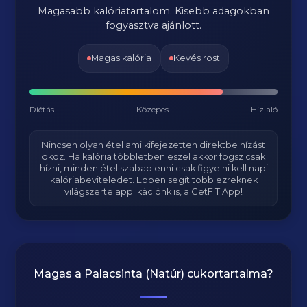
Magasabb kalóriatartalom. Kisebb adagokban
fogyasztva ajánlott.
Magas kalória
Kevés rost
Diétás
Közepes
Hizlaló
Nincsen olyan étel ami kifejezetten direktbe hízást
okoz. Ha kalória többletben eszel akkor fogsz csak
hízni, minden étel szabad enni csak figyelni kell napi
kalóriabeviteledet. Ebben segít több ezreknek
világszerte applikációnk is, a GetFIT App!
Magas a
Palacsinta (Natúr)
cukortartalma?