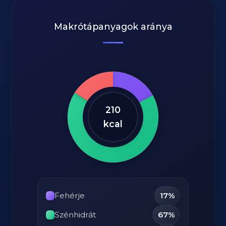
Makrótápanyagok aránya
210
kcal
Fehérje
17%
Szénhidrát
67%