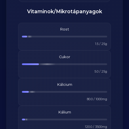
Vitaminok/Mikrotápanyagok
Rost
1.5
/
25
g
Cukor
5.0
/
25
g
Kálcium
80.0
/
1000
mg
Kálium
120.0
/
3500
mg