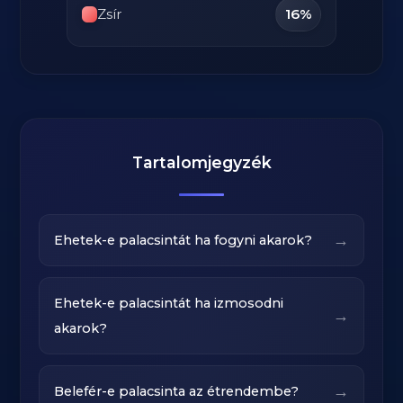
Zsír
16%
Tartalomjegyzék
→
Ehetek-e palacsintát ha fogyni akarok?
Ehetek-e palacsintát ha izmosodni
→
akarok?
→
Belefér-e palacsinta az étrendembe?