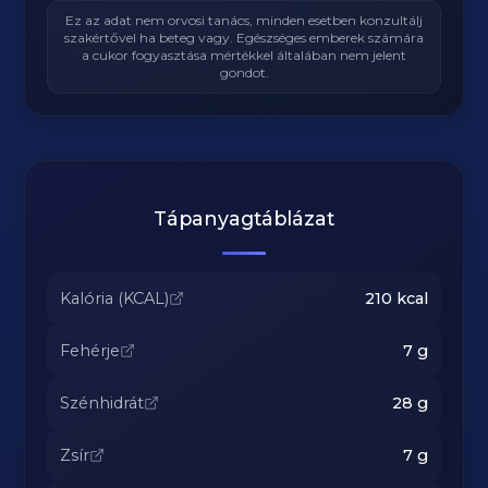
Ez az adat nem orvosi tanács, minden esetben konzultálj
szakértővel ha beteg vagy. Egészséges emberek számára
a cukor fogyasztása mértékkel általában nem jelent
gondot.
Tápanyagtáblázat
Kalória (KCAL)
210
kcal
Fehérje
7
g
Szénhidrát
28
g
Zsír
7
g