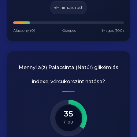
Minimális rost
Alacsony (0)
Közepes
Magas (100)
Mennyi a(z)
Palacsinta (Natúr)
glikémiás
indexe, vércukorszint hatása?
35
/ 100