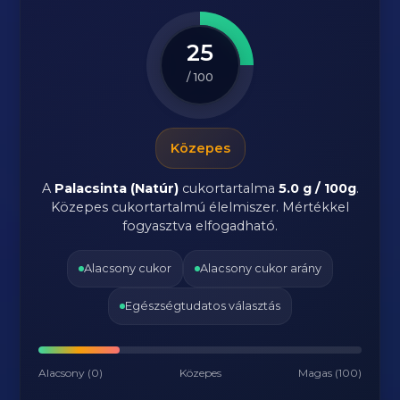
25
/ 100
Közepes
A
Palacsinta (Natúr)
cukortartalma
5.0 g / 100g
.
Közepes cukortartalmú élelmiszer. Mértékkel
fogyasztva elfogadható.
Alacsony cukor
Alacsony cukor arány
Egészségtudatos választás
Alacsony (0)
Közepes
Magas (100)