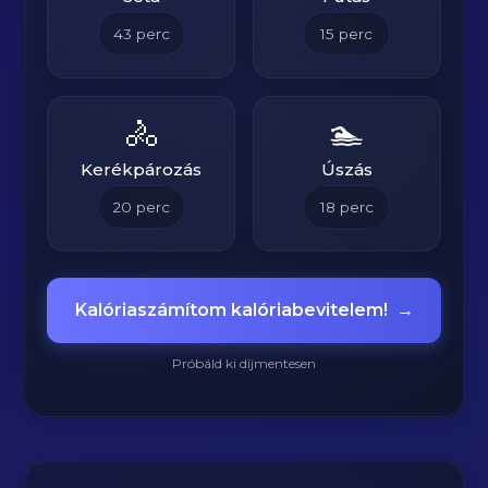
43
perc
15
perc
🚴
🏊
Kerékpározás
Úszás
20
perc
18
perc
Kalóriaszámítom kalóriabevitelem!
→
Próbáld ki díjmentesen