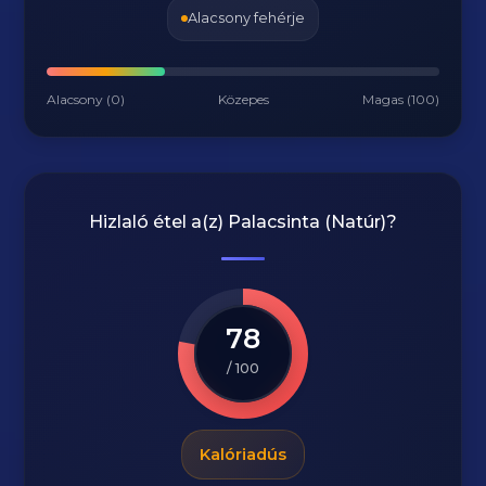
Alacsony fehérje
Alacsony (0)
Közepes
Magas (100)
Hizlaló étel a(z)
Palacsinta (Natúr)
?
78
/ 100
Kalóriadús