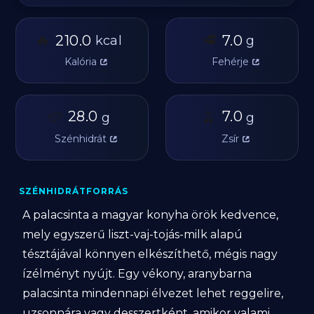
🔥
🥩
210.0
7.0
kcal
g
Kalória
Fehérje
🥔
28.0
🫒
7.0
g
g
Szénhidrát
Zsír
SZÉNHIDRÁTFORRÁS
A palacsinta a magyar konyha örök kedvence,
mely egyszerű liszt-vaj-tojás-milk alapú
tésztájával könnyen elkészíthető, mégis nagy
ízélményt nyújt. Egy vékony, aranybarna
palacsinta mindennapi élvezet lehet reggelire,
uzsonnára vagy desszertként, amikor valami