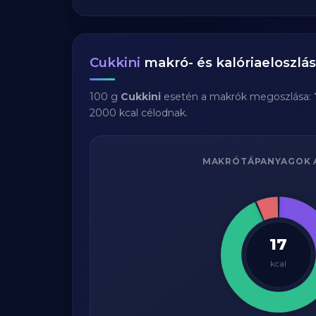
Cukkini
makró- és kalóriaeloszlá
100 g
Cukkini
esetén a makrók megoszlása:
2000 kcal célodnak.
MAKRÓTÁPANYAGOK 
17
kcal