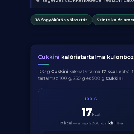
éhségérzet csökkentésében és izomzat
Jó fogyókúrás választás
Szinte kalóriame
Cukkini
kalóriatartalma különbö
100 g
Cukkini
kalóriatartalma
17 kcal
, ebből
1
tartalmaz 100 g, 250 g és 500 g
Cukkini
.
100
G
17
kcal
17 kcal
— a napi 2000 kcal
kb.
1
%-a