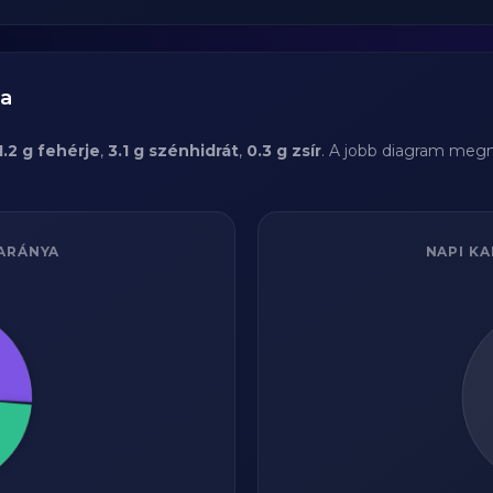
sa
1.2 g fehérje
,
3.1 g szénhidrát
,
0.3 g zsír
. A jobb diagram megmu
ARÁNYA
NAPI KA