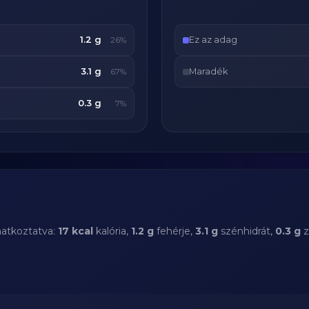
1.2 g
Ez az adag
26%
3.1 g
Maradék
67%
0.3 g
7%
natkoztatva:
17 kcal
kalória,
1.2 g
fehérje,
3.1 g
szénhidrát,
0.3 g
z