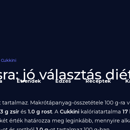
Cukkini
a: jó választás dié
a
Étrendek
Edzés
Receptek
K
 tartalmaz. Makrótápanyag-összetétele 100 g-ra v
3 g zsír
és
1.0 g rost
. A
Cukkini
kalóriatartalma
17
 két érték határozza meg leginkább, mennyire al
g
-ot és rostból
1.0 g
-ot tartalmaz 100 g-ban.