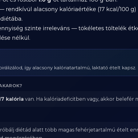
 rendkívül alacsony kalóriaértéke (17 kcal/100 g) 
diétába.
nnyiség szinte irreleváns — tökéletes töltelék ét
lése nélkül.
pirálizálod, így alacsony kalóriatartalmú, laktató ételt kapsz.
 AKAROK?
17 kalória
van. Ha kalóriadeficitben vagy, akkor belefér m
róbálj diétád alatt több magas fehérjetartalmú ételt en