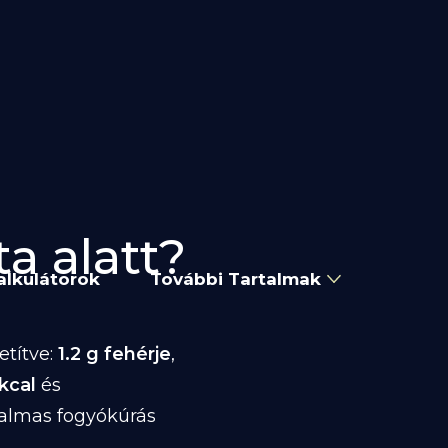
ta alatt?
alkulátorok
További Tartalmak
etítve:
1.2 g fehérje
,
 kcal
és
kalmas fogyókúrás