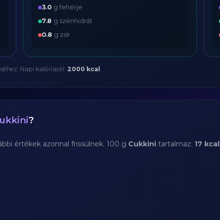
3.0
g fehérje
7.8
g szénhidrát
0.8
g zsír
séhez. Napi kalóriacél:
2000 kcal
.
ukkini
?
bi értékek azonnal frissülnek. 100 g
Cukkini
tartalmaz:
17 kcal