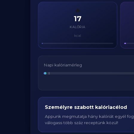
🔥
17
KALÓRIA
kcal
Napi kalóriamérleg
Személyre szabott kalóriacélod
Appunk megmutatja hány kalóriát egyél fogy
válogass több száz receptünk közül!