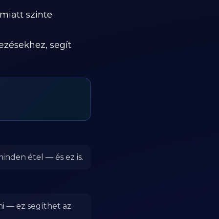
miatt szinte
kezésekhez, segít
inden étel — és ez is.
ni — ez segíthet az