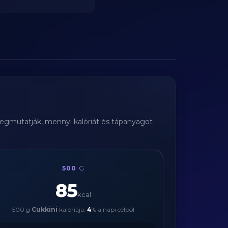
megmutatják, mennyi kalóriát és tápanyagot
500
G
85
kcal
500 g
Cukkini
kalóriája:
4
% a napi célból