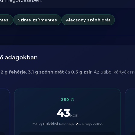
od megőrzésében.
ntes
Szinte zsírmentes
Alacsony szénhidrát
ző adagokban
.2 g fehérje
,
3.1 g szénhidrát
és
0.3 g zsír
. Az alábbi kártyák 
250
G
43
kcal
250 g
Cukkini
kalóriája:
2
% a napi célból