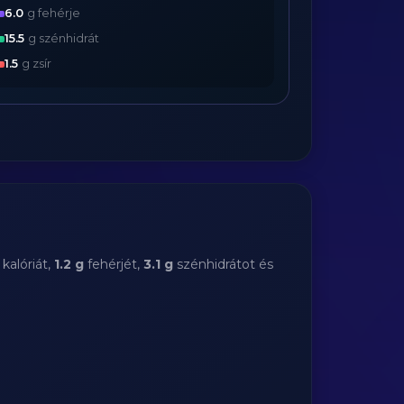
6.0
g fehérje
15.5
g szénhidrát
1.5
g zsír
kalóriát,
1.2 g
fehérjét,
3.1 g
szénhidrátot és