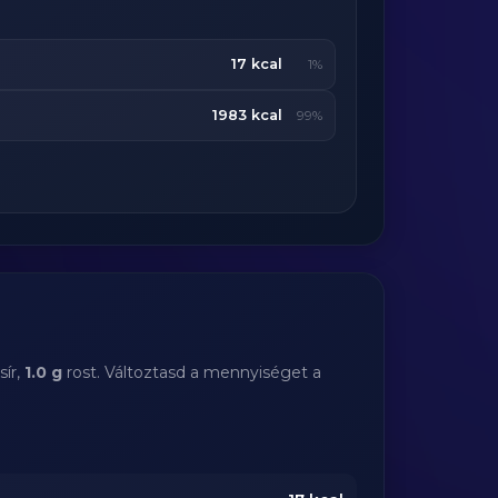
17 kcal
1%
1983 kcal
99%
sír,
1.0 g
rost. Változtasd a mennyiséget a