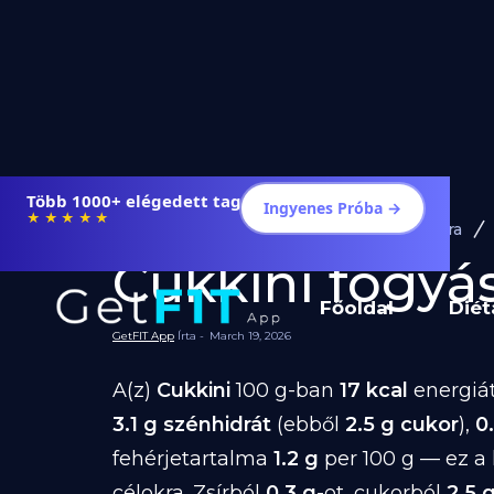
Több 1000+ elégedett tag
Ingyenes Próba →
★★★★★
Diéta és Étrend
Ételek Fogyásra
Cukkini fogyásr
Főoldal
Diét
GetFIT App
Írta -
March 19, 2026
A(z)
Cukkini
100 g-ban
17 kcal
energiát
3.1 g szénhidrát
(ebből
2.5 g cukor
),
0.
fehérjetartalma
1.2 g
per 100 g — ez a
célokra. Zsírból
0.3 g
-ot, cukorból
2.5 