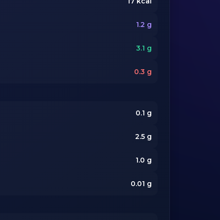
17
kcal
1.2
g
3.1
g
0.3
g
0.1
g
2.5
g
1.0
g
0.01
g