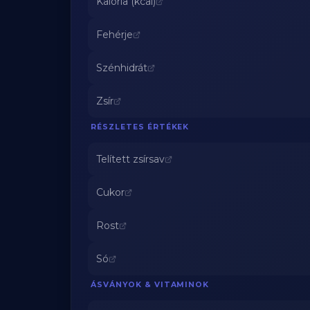
Kalória (kcal)
Fehérje
Szénhidrát
Zsír
RÉSZLETES ÉRTÉKEK
Telített zsírsav
Cukor
Rost
Só
ÁSVÁNYOK & VITAMINOK