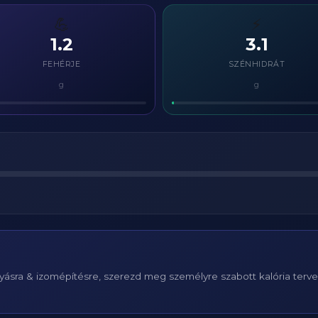
💪
⚡
1.2
3.1
FEHÉRJE
SZÉNHIDRÁT
g
g
ásra & izomépítésre, szerezd meg személyre szabott kalória terv