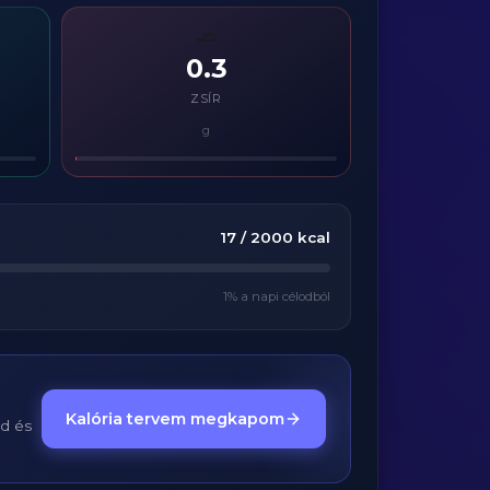
🧈
0.3
ZSÍR
g
17
/
2000
kcal
1
% a napi célodból
Kalória tervem megkapom
ed és