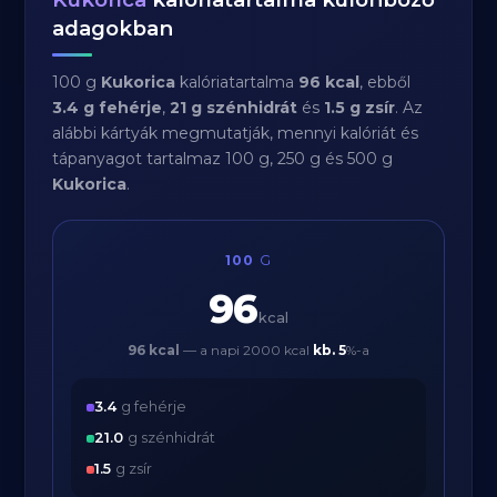
adagokban
100 g
Kukorica
kalóriatartalma
96 kcal
, ebből
3.4 g fehérje
,
21 g szénhidrát
és
1.5 g zsír
. Az
alábbi kártyák megmutatják, mennyi kalóriát és
tápanyagot tartalmaz 100 g, 250 g és 500 g
Kukorica
.
100
G
96
kcal
96 kcal
— a napi 2000 kcal
kb.
5
%-a
3.4
g fehérje
21.0
g szénhidrát
1.5
g zsír