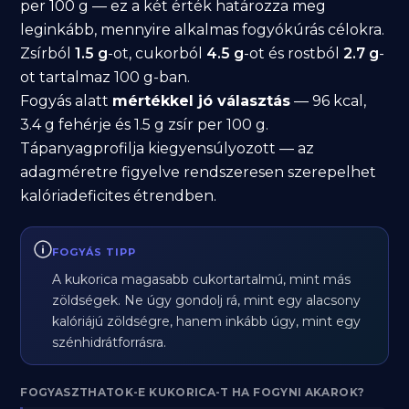
per 100 g — ez a két érték határozza meg
leginkább, mennyire alkalmas fogyókúrás célokra.
Zsírból
1.5 g
-ot, cukorból
4.5 g
-ot és rostból
2.7 g
-
ot tartalmaz 100 g-ban.
Fogyás alatt
mértékkel jó választás
— 96 kcal,
3.4 g fehérje és 1.5 g zsír per 100 g.
Tápanyagprofilja kiegyensúlyozott — az
adagméretre figyelve rendszeresen szerepelhet
kalóriadeficites étrendben.
FOGYÁS TIPP
A kukorica magasabb cukortartalmú, mint más
zöldségek. Ne úgy gondolj rá, mint egy alacsony
kalóriájú zöldségre, hanem inkább úgy, mint egy
szénhidrátforrásra.
FOGYASZTHATOK-E KUKORICA-T HA FOGYNI AKAROK?