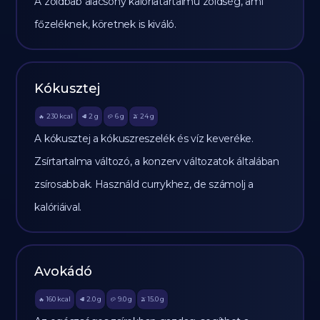
A zöldbab alacsony kalóriatartalmú zöldség, ami
főzeléknek, köretnek is kiváló.
Kókusztej
230
kcal
2
g
6
g
24
g
🔥
🥩
🥔
🫒
A kókusztej a kókuszreszelék és víz keveréke.
Zsírtartalma változó, a konzerv változatok általában
zsírosabbak. Használd currykhez, de számolj a
kalóriáival.
Avokádó
160
kcal
2.0
g
9.0
g
15.0
g
🔥
🥩
🥔
🫒