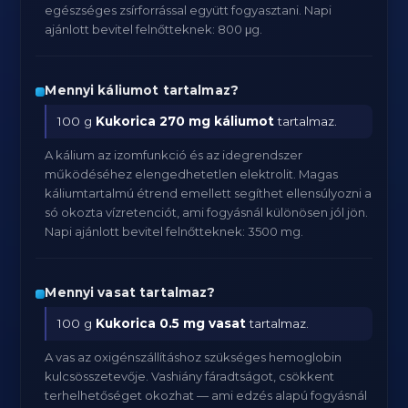
egészséges zsírforrással együtt fogyasztani. Napi
ajánlott bevitel felnőtteknek: 800 μg.
Mennyi káliumot tartalmaz?
100 g
Kukorica
270 mg káliumot
tartalmaz.
A kálium az izomfunkció és az idegrendszer
működéséhez elengedhetetlen elektrolit. Magas
káliumtartalmú étrend emellett segíthet ellensúlyozni a
só okozta vízretenciót, ami fogyásnál különösen jól jön.
Napi ajánlott bevitel felnőtteknek: 3500 mg.
Mennyi vasat tartalmaz?
100 g
Kukorica
0.5 mg vasat
tartalmaz.
A vas az oxigénszállításhoz szükséges hemoglobin
kulcsösszetevője. Vashiány fáradtságot, csökkent
terhelhetőséget okozhat — ami edzés alapú fogyásnál