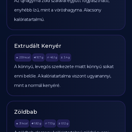
Az újhagyma zöld szárával együtt fogyasztható,
enyhébb ízű, mint a vöröshagyma. Alacsony
kalóriatartalmú.
Extrudált Kenyér
259
kcal
10.7
g
46.1
g
3.4
g
🔥
🥩
🥔
🫒
A könnyű, levegős szerkezete miatt könnyű sokat
enni belőle. A kalóriatartalma viszont ugyanannyi,
mint a normál kenyéré.
Zöldbab
31
kcal
1.82
g
7.13
g
0.12
g
🔥
🥩
🥔
🫒