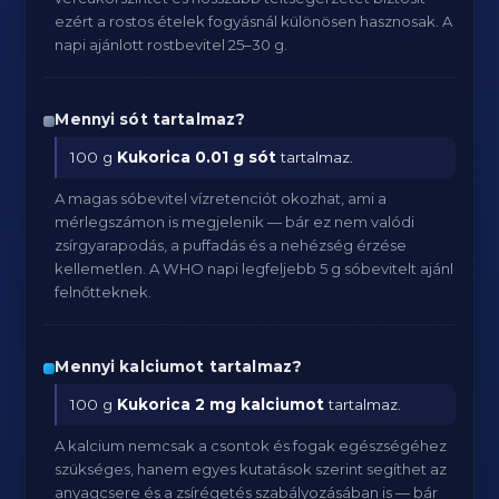
ezért a rostos ételek fogyásnál különösen hasznosak. A
napi ajánlott rostbevitel 25–30 g.
Mennyi sót tartalmaz?
100 g
Kukorica
0.01 g sót
tartalmaz.
A magas sóbevitel vízretenciót okozhat, ami a
mérlegszámon is megjelenik — bár ez nem valódi
zsírgyarapodás, a puffadás és a nehézség érzése
kellemetlen. A WHO napi legfeljebb 5 g sóbevitelt ajánl
felnőtteknek.
Mennyi kalciumot tartalmaz?
100 g
Kukorica
2 mg kalciumot
tartalmaz.
A kalcium nemcsak a csontok és fogak egészségéhez
szükséges, hanem egyes kutatások szerint segíthet az
anyagcsere és a zsírégetés szabályozásában is — bár