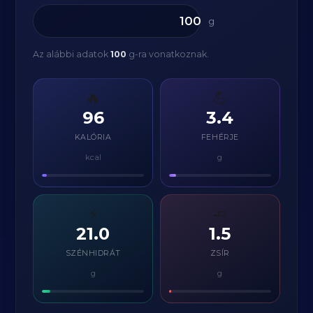
g
Az alábbi adatok
100
g-ra vonatkoznak.
🔥
💪
96
3.4
KALÓRIA
FEHÉRJE
kcal
g
⚡
🧈
21.0
1.5
SZÉNHIDRÁT
ZSÍR
g
g