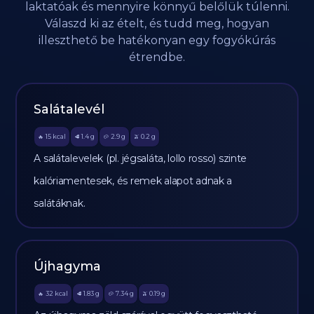
laktatóak és mennyire könnyű belőlük túlenni.
Válaszd ki az ételt, és tudd meg, hogyan
illeszthető be hatékonyan egy fogyókúrás
étrendbe.
Salátalevél
15
kcal
1.4
g
2.9
g
0.2
g
🔥
🥩
🥔
🫒
A salátalevelek (pl. jégsaláta, lollo rosso) szinte
kalóriamentesek, és remek alapot adnak a
salátáknak.
Újhagyma
32
kcal
1.83
g
7.34
g
0.19
g
🔥
🥩
🥔
🫒