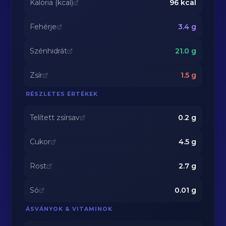
Kalória (kcal)
96
kcal
Fehérje
3.4
g
Szénhidrát
21.0
g
Zsír
1.5
g
RÉSZLETES ÉRTÉKEK
Telített zsírsav
0.2
g
Cukor
4.5
g
Rost
2.7
g
Só
0.01
g
ÁSVÁNYOK & VITAMINOK