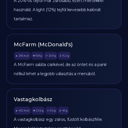
A 20%-os tejföl már zsírosabb, ezért mértékkel
használd. A light (12%) tejföl kevesebb kalóriát
tartalmaz.
McFarm (McDonald's)
266
kcal
10.8
g
20.9
g
15.2
g
🔥
🥩
🥔
🫒
A McFarm saláta csirkével, de az öntet és a panír
nélkül lehet a legjobb választás a menüből.
Vastagkolbász
452
kcal
22.6
g
0.5
g
40
g
🔥
🥩
🥔
🫒
A vastagkolbász egy zsíros, füstölt kolbászféle.