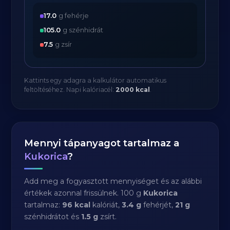
17.0
g fehérje
105.0
g szénhidrát
7.5
g zsír
Kattints egy adagra a kalkulátor automatikus
feltöltéséhez. Napi kalóriacél:
2000 kcal
.
Mennyi tápanyagot tartalmaz a
Kukorica
?
Add meg a fogyasztott mennyiséget és az alábbi
értékek azonnal frissülnek. 100 g
Kukorica
tartalmaz:
96 kcal
kalóriát,
3.4 g
fehérjét,
21 g
szénhidrátot és
1.5 g
zsírt.