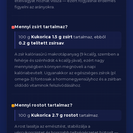
ételvágyat hozhat vissza — ezért fogyásnál érdemes
figyelni az arányokra.
Mennyi zsírt tartalmaz?
100 g
Kukorica
1.5 g zsírt
tartalmaz, ebből
0.2 g telített zsírsav
.
A zsír kalóriasűrű makrotápanyag (9 kcal/g, szemben a
fehérje és szénhidrát 4 kcal/g-jával), ezért nagy
mennyiségben könnyen megnöveli a napi
kalóriabevitelt. Ugyanakkor az egészséges zsírok (pl.
omega-3) fontosak a hormonegyensúlyhoz és a zsírban
oldódó vitaminok felszívódásához.
Mennyi rostot tartalmaz?
100 g
Kukorica
2.7 g rostot
tartalmaz.
A rost lassítja az emésztést, stabilizálja a
vércukorszintet és hosszabb teltségérzetet biztosít —