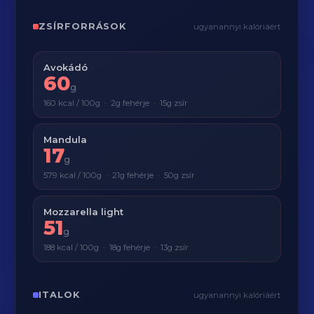
ZSÍRFORRÁSOK
ugyanannyi kalóriáért
Avokádó
60
g
160 kcal / 100g · 2g fehérje · 15g zsír
Mandula
17
g
579 kcal / 100g · 21g fehérje · 50g zsír
Mozzarella light
51
g
188 kcal / 100g · 18g fehérje · 13g zsír
ITALOK
ugyanannyi kalóriáért