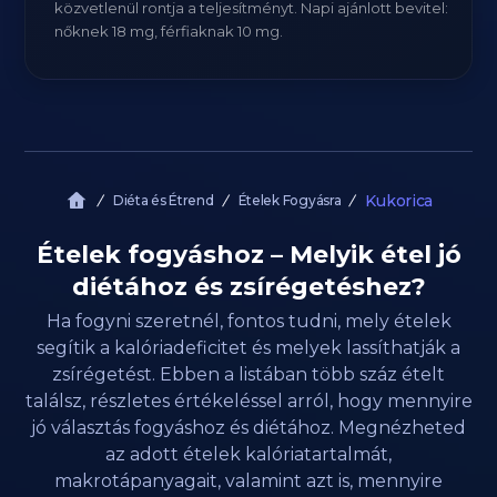
közvetlenül rontja a teljesítményt. Napi ajánlott bevitel:
nőknek 18 mg, férfiaknak 10 mg.
Kukorica
Diéta és Étrend
Ételek Fogyásra
Ételek fogyáshoz – Melyik étel jó
diétához és zsírégetéshez?
Ha fogyni szeretnél, fontos tudni, mely ételek
segítik a kalóriadeficitet és melyek lassíthatják a
zsírégetést. Ebben a listában több száz ételt
találsz, részletes értékeléssel arról, hogy mennyire
jó választás fogyáshoz és diétához. Megnézheted
az adott ételek kalóriatartalmát,
makrotápanyagait, valamint azt is, mennyire