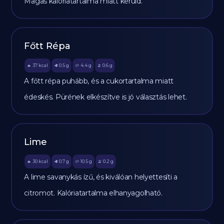
Magas kalóriatartalma miatt kerüld.
Főtt Répa
37
kcal
0.5
g
4.4
g
0.6
g
🔥
🥩
🥔
🫒
A főtt répa puhább, és a cukortartalma miatt
édeskés. Pürének elkészítve is jó választás lehet.
Lime
30
kcal
0.7
g
10.5
g
0.2
g
🔥
🥩
🥔
🫒
A lime savanykás ízű, és kiválóan helyettesíti a
citromot. Kalóriatartalma elhanyagolható.