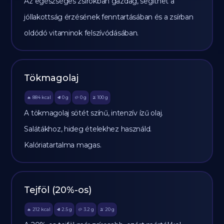
Az egészséges zsírokban gazdag, segíthet a
jóllakottság érzésének fenntartásában és a zsírban
oldódó vitaminok felszívódásában.
Tökmagolaj
884
kcal
0
g
0
g
100
g
🔥
🥩
🥔
🫒
A tökmagolaj sötét színű, intenzív ízű olaj.
Salátákhoz, hideg ételekhez használd.
Kalóriatartalma magas.
Tejföl (20%-os)
212
kcal
2.5
g
3.2
g
20
g
🔥
🥩
🥔
🫒