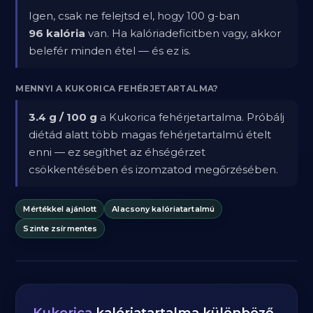
Igen, csak ne felejtsd el, hogy 100 g-ban
96 kalória
van. Ha kalóriadeficitben vagy, akkor
belefér minden étel — és ez is.
MENNYI A KUKORICA FEHÉRJETARTALMA?
3.4 g / 100 g
a Kukorica fehérjetartalma. Próbálj
diétád alatt több magas fehérjetartalmú ételt
enni — ez segíthet az éhségérzet
csökkentésében és izomzatod megőrzésében.
Mértékkel ajánlott
Alacsony kalóriatartalmú
Szinte zsírmentes
Kukorica
kalóriatartalma különböző