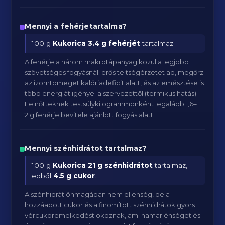
Mennyi a fehérjetartalma?
100 g
Kukorica
3.4 g fehérjét
tartalmaz.
A fehérje a három makrotápanyag közül a legjobb
szövetséges fogyásnál: erős teltségérzetet ad, megőrzi
az izomtömeget kalóriadeficit alatt, és az emésztése is
több energiát igényel a szervezettől (termikus hatás).
Felnőtteknek testsúlykilogrammonként legalább 1,6–
2 g fehérje bevitele ajánlott fogyás alatt.
Mennyi szénhidrátot tartalmaz?
100 g
Kukorica
21 g szénhidrátot
tartalmaz,
ebből
4.5 g cukor
.
A szénhidrát önmagában nem ellenség, de a
hozzáadott cukor és a finomított szénhidrátok gyors
vércukoremelkedést okoznak, ami hamar éhséget és