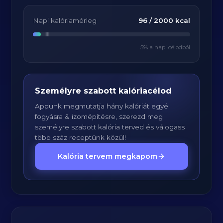
Napi kalóriamérleg
96
/
2000
kcal
5
% a napi célodból
Személyre szabott kalóriacélod
Appunk megmutatja hány kalóriát egyél
fogyásra & izomépítésre, szerezd meg
személyre szabott kalória terved és válogass
több száz receptünk közül!
Kalória tervem megkapom