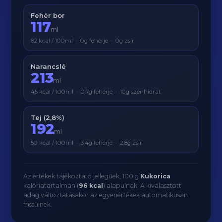
Fehér bor
117
ml
82 kcal / 100ml · 0g fehérje · 0g zsír
Narancslé
213
ml
45 kcal / 100ml · 0.7g fehérje · 10g szénhidrát
Tej (2,8%)
192
ml
50 kcal / 100ml · 3.4g fehérje · 2.8g zsír
Az értékek tájékoztató jellegűek, 100 g
Kukorica
kalóriatartalmán (
96 kcal
) alapulnak. A kiválasztott
adag változtatásakor az egyenértékek automatikusan
frissülnek.