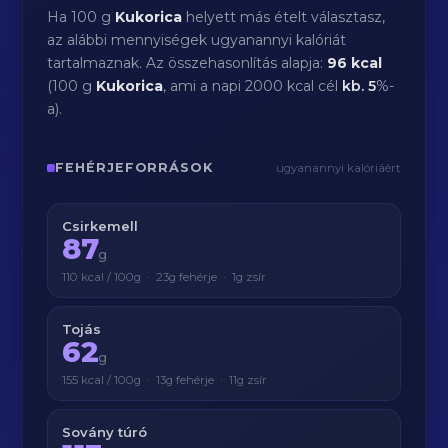
Ha 100 g
Kukorica
helyett más ételt választasz,
az alábbi mennyiségek ugyanannyi kalóriát
tartalmaznak. Az összehasonlítás alapja:
96 kcal
(100 g
Kukorica
, ami a napi 2000 kcal cél
kb.
5
%-
a).
FEHÉRJEFORRÁSOK
ugyanannyi kalóriáért
Csirkemell
87
g
110 kcal / 100g · 23g fehérje · 1g zsír
Tojás
62
g
155 kcal / 100g · 13g fehérje · 11g zsír
Sovány túró