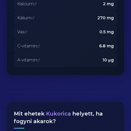
Kalcium
2
mg
Kálium
270
mg
Vas
0.5
mg
C-vitamin
6.8
mg
A-vitamin
10
μg
Mit ehetek
Kukorica
helyett, ha
fogyni akarok?