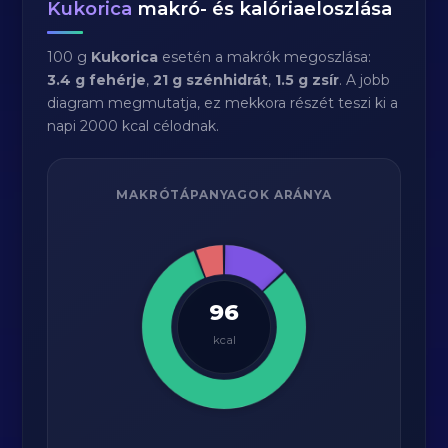
Kukorica
makró- és kalóriaeloszlása
100 g
Kukorica
esetén a makrók megoszlása:
3.4 g fehérje
,
21 g szénhidrát
,
1.5 g zsír
. A jobb
diagram megmutatja, ez mekkora részét teszi ki a
napi 2000 kcal célodnak.
MAKRÓTÁPANYAGOK ARÁNYA
96
kcal