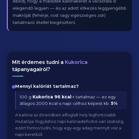
ebéd), hogy a maradék kalóriakeret a vacsorára is
elegendő legyen — és az adott étkezés leggyengébb
makróját (fehérje, rost vagy egészséges zsír)
tartalmazó étellel kiegészíteni.
Mit érdemes tudni a
Kukorica
tápanyagairól?
Mennyi kalóriát tartalmaz?
100 g
Kukorica
96 kcal
-t tartalmaz — ez egy
átlagos 2000 kcal-s napi célhoz képest kb.
5
%
.
A kalória az étrendben elfoglalt hely legfontosabb
mutatója: fogyáshoz napi kalóriadeficitre van szükség,
ezért fontos tudni, hogy egy-egy adag mennyit visz a
napi keretből.