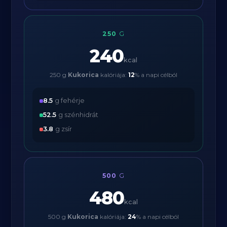
250
G
240
kcal
250 g
Kukorica
kalóriája:
12
% a napi célból
8.5
g fehérje
52.5
g szénhidrát
3.8
g zsír
500
G
480
kcal
500 g
Kukorica
kalóriája:
24
% a napi célból