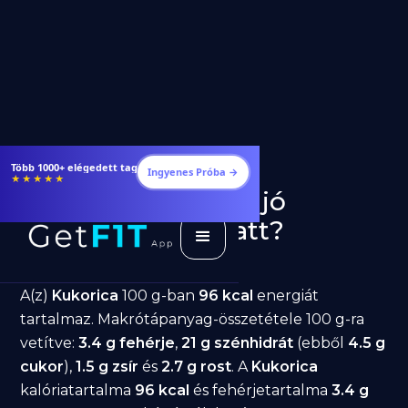
Étrendek, receptek és edzéstervek
Ingyenes Próba →
★★★★★
Kukorica fogyásra: jó
választás diéta alatt?
GetFIT App
Írta -
March 19, 2026
A(z)
Kukorica
100 g-ban
96 kcal
energiát
tartalmaz. Makrótápanyag-összetétele 100 g-ra
vetítve:
3.4 g fehérje
,
21 g szénhidrát
(ebből
4.5 g
cukor
),
1.5 g zsír
és
2.7 g rost
. A
Kukorica
kalóriatartalma
96 kcal
és fehérjetartalma
3.4 g