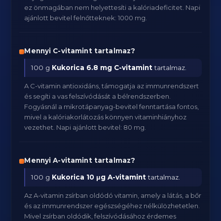
ez önmagában nem helyettesíti a kalóriadeficitet. Napi
ajánlott bevitel felnőtteknek: 1000 mg.
Mennyi C-vitamint tartalmaz?
100 g
Kukorica
6.8 mg C-vitamint
tartalmaz.
A C-vitamin antioxidáns, támogatja az immunrendszert
és segíti a vas felszívódását a bélrendszerben.
Fogyásnál a mikrotápanyag-bevitel fenntartása fontos,
mivel a kalóriakorlátozás könnyen vitaminhiányhoz
vezethet. Napi ajánlott bevitel: 80 mg.
Mennyi A-vitamint tartalmaz?
100 g
Kukorica
10 μg A-vitamint
tartalmaz.
Az A-vitamin zsírban oldódó vitamin, amely a látás, a bőr
és az immunrendszer egészségéhez nélkülözhetetlen.
Mivel zsírban oldódik, felszívódásához érdemes