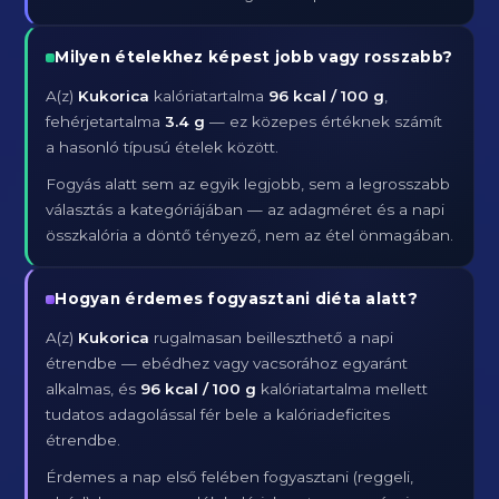
Milyen ételekhez képest jobb vagy rosszabb?
A(z)
Kukorica
kalóriatartalma
96 kcal / 100 g
,
fehérjetartalma
3.4 g
— ez közepes értéknek számít
a hasonló típusú ételek között.
Fogyás alatt sem az egyik legjobb, sem a legrosszabb
választás a kategóriájában — az adagméret és a napi
összkalória a döntő tényező, nem az étel önmagában.
Hogyan érdemes fogyasztani diéta alatt?
A(z)
Kukorica
rugalmasan beilleszthető a napi
étrendbe — ebédhez vagy vacsorához egyaránt
alkalmas, és
96 kcal / 100 g
kalóriatartalma mellett
tudatos adagolással fér bele a kalóriadeficites
étrendbe.
Érdemes a nap első felében fogyasztani (reggeli,