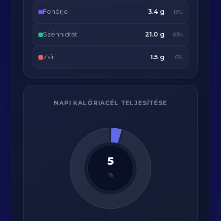
Fehérje
3.4 g
13%
Szénhidrát
21.0 g
81%
Zsír
1.5 g
6%
NAPI KALÓRIACÉL TELJESÍTÉSE
5
%