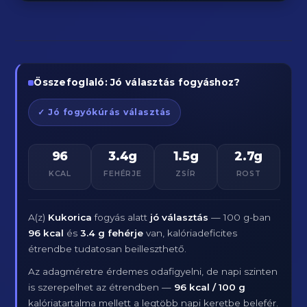
Összefoglaló: Jó választás fogyáshoz?
✓ Jó fogyókúrás választás
96
3.4g
1.5g
2.7g
KCAL
FEHÉRJE
ZSÍR
ROST
A(z)
Kukorica
fogyás alatt
jó választás
— 100 g-ban
96 kcal
és
3.4 g fehérje
van, kalóriadeficites
étrendbe tudatosan beilleszthető.
Az adagméretre érdemes odafigyelni, de napi szinten
is szerepelhet az étrendben —
96 kcal / 100 g
kalóriatartalma mellett a legtöbb napi keretbe belefér.