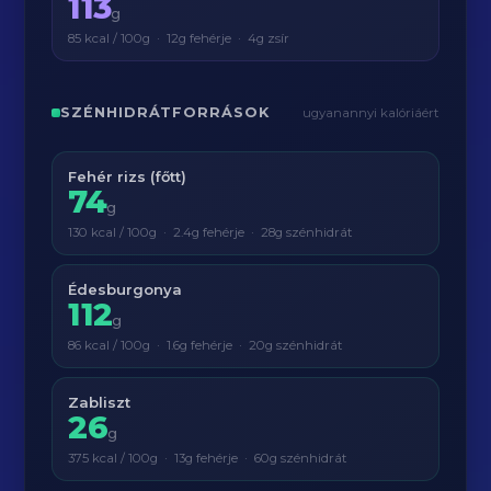
113
g
85 kcal / 100g · 12g fehérje · 4g zsír
SZÉNHIDRÁTFORRÁSOK
ugyanannyi kalóriáért
Fehér rizs (főtt)
74
g
130 kcal / 100g · 2.4g fehérje · 28g szénhidrát
Édesburgonya
112
g
86 kcal / 100g · 1.6g fehérje · 20g szénhidrát
Zabliszt
26
g
375 kcal / 100g · 13g fehérje · 60g szénhidrát