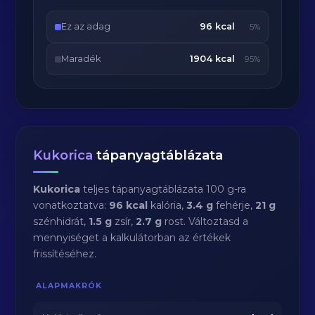
Ez az adag
96 kcal
5%
Maradék
1904 kcal
95%
Kukorica
tápanyagtáblázata
Kukorica
teljes tápanyagtáblázata 100 g-ra
vonatkoztatva:
96 kcal
kalória,
3.4 g
fehérje,
21 g
szénhidrát,
1.5 g
zsír,
2.7 g
rost. Változtasd a
mennyiséget a kalkulátorban az értékek
frissítéséhez.
ALAPMAKRÓK