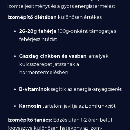
izomteljesítményt és a gyors energiatermelést.
Izomépítő diétában
különösen értékes:
26-28g fehérje
100g-onként támogatja a
fehérjeszintézist
Gazdag cinkben és vasban
, amelyek
kulcsszerepet játszanak a
hormontermelésben
B-vitaminok
segítik az energia-anyagcserét
Karnosin
tartalom javítja az izomfunkciót
Izomépítő tanács:
Edzés után 1-2 órán belül
fogyasztva különösen hatékony az izom-