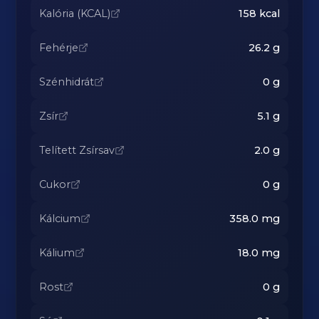
Kalória (KCAL)
158
kcal
Fehérje
26.2
g
Szénhidrát
0
g
Zsír
5.1
g
Telített Zsírsav
2.0
g
Cukor
0
g
Kálcium
358.0
mg
Kálium
18.0
mg
Rost
0
g