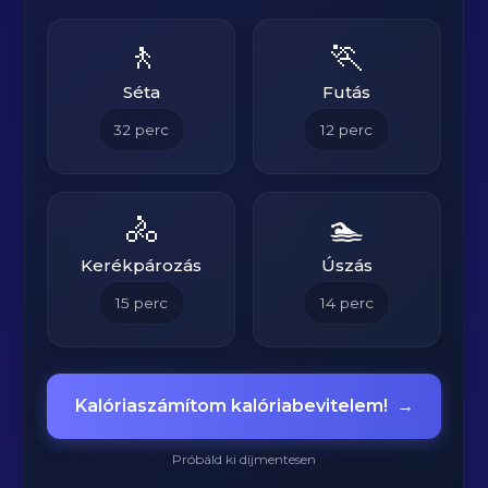
🚶
🏃
Séta
Futás
32
perc
12
perc
🚴
🏊
Kerékpározás
Úszás
15
perc
14
perc
Kalóriaszámítom kalóriabevitelem!
→
Próbáld ki díjmentesen