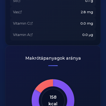
Só
0.1
g
Vas
2.8
mg
Vitamin C
0.0
mg
Vitamin A
0.0
μg
Makrótápanyagok aránya
158
kcal