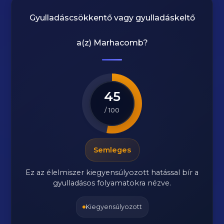
Gyulladáscsökkentő vagy gyulladáskeltő
a(z)
Marhacomb
?
45
/ 100
Semleges
Ez az élelmiszer kiegyensúlyozott hatással bír a
gyulladásos folyamatokra nézve.
Kiegyensúlyozott