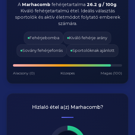
A
Marhacomb
fehérjetartalma
26.2 g / 100g
.
Kiváló fehérjetartalmú étel. Ideális választás
sportolók és aktív életmódot folytató emberek
számára.
Fehérjebomba
Kiváló fehérje arány
Sovány fehérjeforrás
Sportolóknak ajánlott
Alacsony (0)
Közepes
Magas (100)
Hizlaló étel a(z)
Marhacomb
?