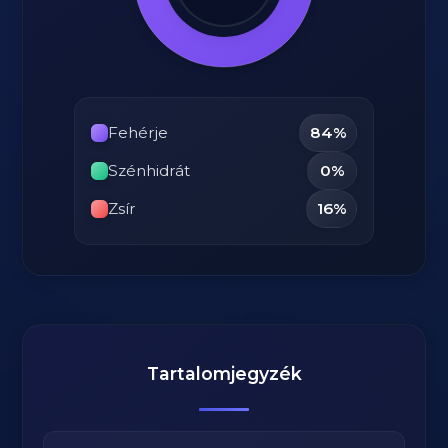
Fehérje
84%
Szénhidrát
0%
Zsír
16%
Tartalomjegyzék