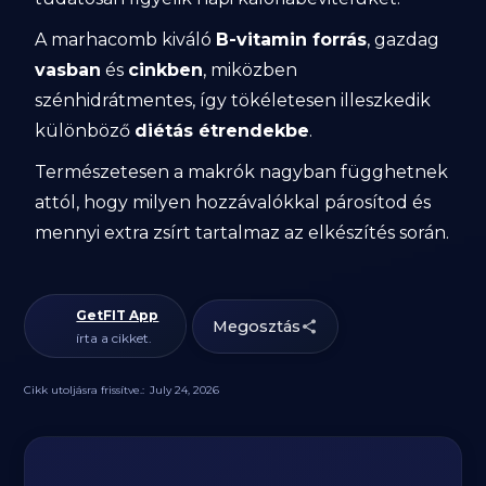
A marhacomb kiváló
B-vitamin forrás
, gazdag
vasban
és
cinkben
, miközben
szénhidrátmentes, így tökéletesen illeszkedik
különböző
diétás étrendekbe
.
Természetesen a makrók nagyban függhetnek
attól, hogy milyen hozzávalókkal párosítod és
mennyi extra zsírt tartalmaz az elkészítés során.
GetFIT App
Megosztás
írta a cikket.
Cikk utoljásra frissítve.:
July 24, 2026