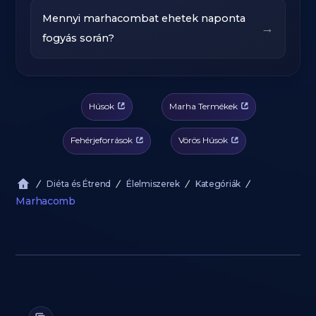
Mennyi marhacombat ehetek naponta
→
fogyás során?
Húsok
Marha Termékek
Fehérjeforrások
Vörös Húsok
Diéta és Étrend
Élelmiszerek
Kategóriák
Marhacomb