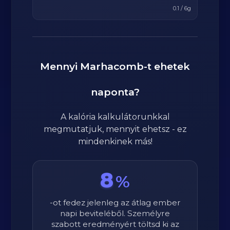
0.1
/
6
g
Mennyi
Marhacomb
-t ehetek
naponta?
A kalória kalkulátorunkkal
megmutatjuk, mennyit ehetsz - ez
mindenkinek más!
8
%
-ot fedez jelenleg az átlag ember
napi beviteléből. Személyre
szabott eredményért töltsd ki az