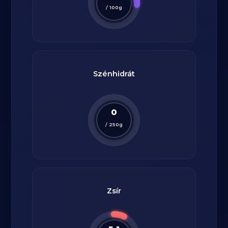
/
100
g
Szénhidrát
0
/
250
g
Zsír