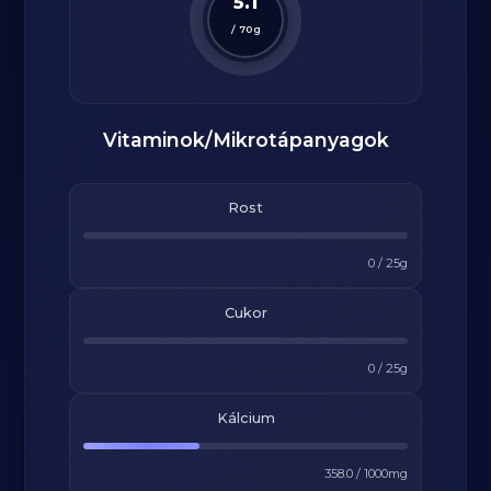
5.1
/
70
g
Vitaminok/Mikrotápanyagok
Rost
0
/
25
g
Cukor
0
/
25
g
Kálcium
358.0
/
1000
mg