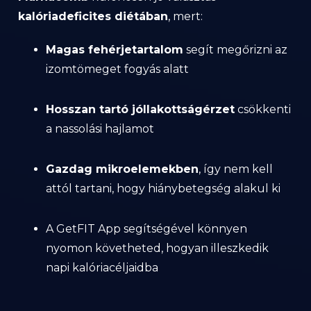
kalóriadeficites diétában
, mert:
Magas fehérjetartalom
segít megőrizni az
izomtömeget fogyás alatt
Hosszan tartó jóllakottságérzet
csökkenti
a nassolási hajlamot
Gazdag mikroelemekben
, így nem kell
attól tartani, hogy hiánybetegség alakul ki
A GetFIT App segítségével könnyen
nyomon követheted, hogyan illeszkedik
napi kalóriacéljaidba