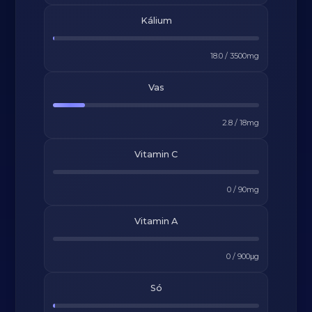
Kálium
18.0
/
3500
mg
Vas
2.8
/
18
mg
Vitamin C
0
/
90
mg
Vitamin A
0
/
900
μg
Só