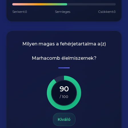
Serkentő
Semleges
Csökkentő
Milyen magas a fehérjetartalma a(z)
Marhacomb
élelmiszernek?
90
/ 100
Kiváló