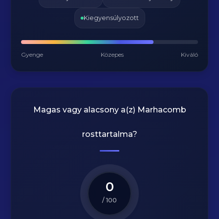
Kiegyensúlyozott
Gyenge
Közepes
Kiváló
Magas vagy alacsony a(z) Marhacomb
rosttartalma?
0
/ 100