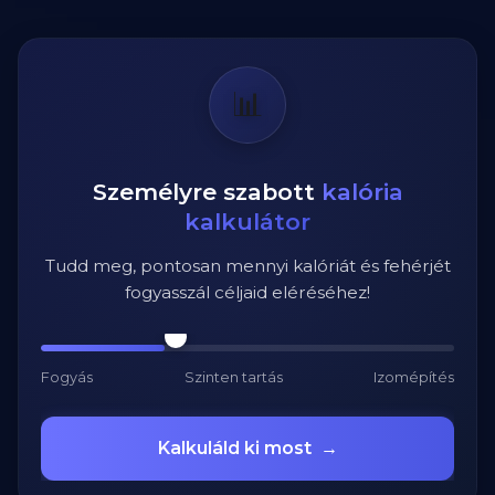
📊
Személyre szabott
kalória
kalkulátor
Tudd meg, pontosan mennyi kalóriát és fehérjét
fogyasszál céljaid eléréséhez!
Fogyás
Szinten tartás
Izomépítés
Kalkuláld ki most
→