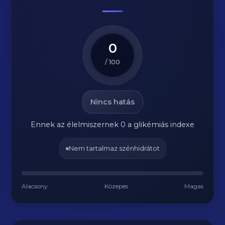
0
/ 100
Nincs hatás
Ennek az élelmiszernek 0 a glikémiás indexe
Nem tartalmaz szénhidrátot
Alacsony
Közepes
Magas