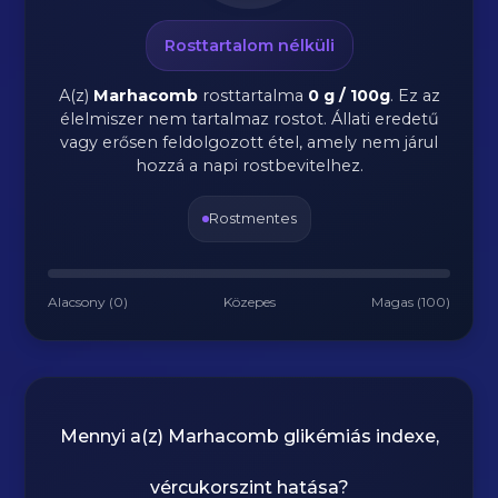
Rosttartalom nélküli
A(z)
Marhacomb
rosttartalma
0 g / 100g
.
Ez az
élelmiszer nem tartalmaz rostot. Állati eredetű
vagy erősen feldolgozott étel, amely nem járul
hozzá a napi rostbevitelhez.
Rostmentes
Alacsony (0)
Közepes
Magas (100)
Mennyi a(z)
Marhacomb
glikémiás indexe,
vércukorszint hatása?