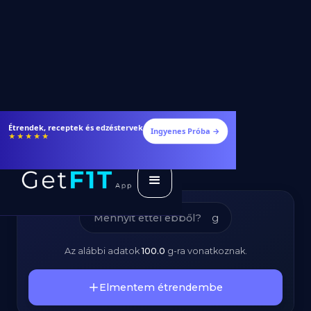
Marhacomb -
Étrendek, receptek és edzéstervek
Ingyenes Próba →
★★★★★
Kalóriatartalom és
Tápanyagok
g
Az alábbi adatok
100.0
g
-ra vonatkoznak.
Elmentem étrendembe