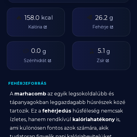
🔥
🥩
158.0
26.2
kcal
g
Kalória
Fehérje
🥔
0.0
🫒
5.1
g
g
Szénhidrát
Zsír
FEHÉRJEFORRÁS
A
marhacomb
az egyik legsokoldalúbb és
tápanyagokban leggazdagabb húsrészek közé
tartozik. Ez a
fehérjedús
húsféleség nemcsak
ízletes, hanem rendkívül
kalóriahatékony
is,
ami különösen fontos azok számára, akik
tudatosan figyelik napi kalóriabevitelüket.