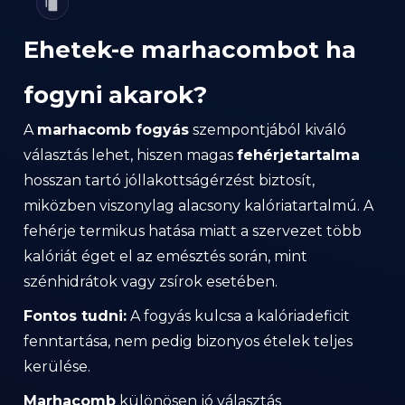
Ehetek-e marhacombot ha
fogyni akarok?
A
marhacomb fogyás
szempontjából kiváló
választás lehet, hiszen magas
fehérjetartalma
hosszan tartó jóllakottságérzést biztosít,
miközben viszonylag alacsony kalóriatartalmú. A
fehérje termikus hatása miatt a szervezet több
kalóriát éget el az emésztés során, mint
szénhidrátok vagy zsírok esetében.
Fontos tudni:
A fogyás kulcsa a kalóriadeficit
fenntartása, nem pedig bizonyos ételek teljes
kerülése.
Marhacomb
különösen jó választás