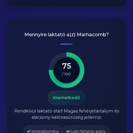
Mennyire laktató a(z)
Marhacomb
?
75
/ 100
Kiemelkedő
Rendkívül laktató étel! Magas fehérjetartalom és
alacsony kalóriasűrűség jellemzi.
Fehérjebomba
Kiváló fehérje arány