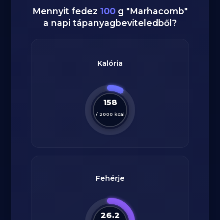
Mennyit fedez
100
g
"
Marhacomb
"
a napi tápanyagbeviteledből?
Kalória
158
/
2000
kcal
Fehérje
26.2