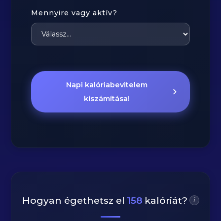
Mennyire vagy aktív?
Napi kalóriabevitelem
kiszámítása!
Hogyan égethetsz el
158
kalóriát?
i