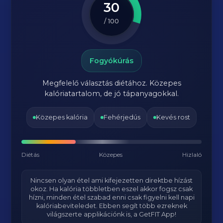
30
/ 100
Fogyókúrás
Megfelelő választás diétához. Közepes
kalóriatartalom, de jó tápanyagokkal.
Közepes kalória
Fehérjedús
Kevés rost
Diétás
Közepes
Hizlaló
Nincsen olyan étel ami kifejezetten direktbe hízást
okoz. Ha kalória többletben eszel akkor fogsz csak
hízni, minden étel szabad enni csak figyelni kell napi
kalóriabeviteledet. Ebben segít több ezreknek
világszerte applikációnk is, a GetFIT App!