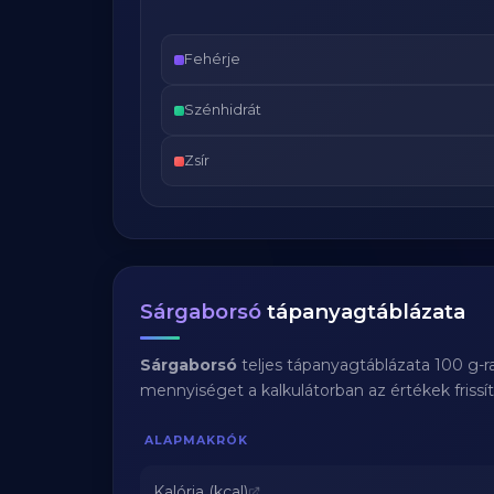
Fehérje
Szénhidrát
Zsír
Sárgaborsó
tápanyagtáblázata
Sárgaborsó
teljes tápanyagtáblázata 100 g-r
mennyiséget a kalkulátorban az értékek frissí
ALAPMAKRÓK
Kalória (kcal)