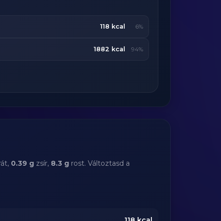
118 kcal
6%
1882 kcal
94%
át,
0.39 g
zsír,
8.3 g
rost. Változtasd a
118
kcal