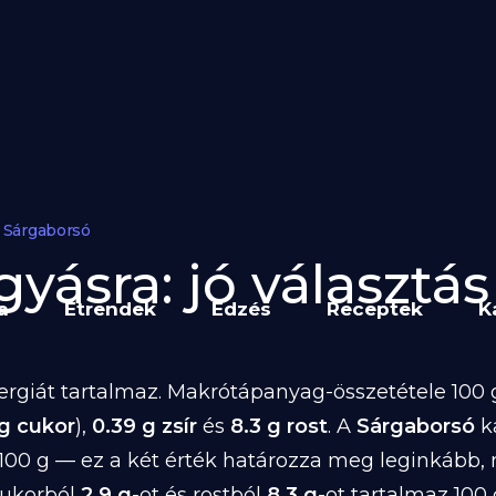
Sárgaborsó
yásra: jó választás 
a
Étrendek
Edzés
Receptek
K
rgiát tartalmaz. Makrótápanyag-összetétele 100 g
 g cukor
),
0.39 g zsír
és
8.3 g rost
. A
Sárgaborsó
k
100 g — ez a két érték határozza meg leginkább,
 cukorból
2.9 g
-ot és rostból
8.3 g
-ot tartalmaz 100