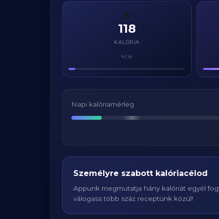
🔥
118
KALÓRIA
kcal
Napi kalóriamérleg
Személyre szabott kalóriacélod
Appunk megmutatja hány kalóriát egyél fogy
válogass több száz receptünk közül!