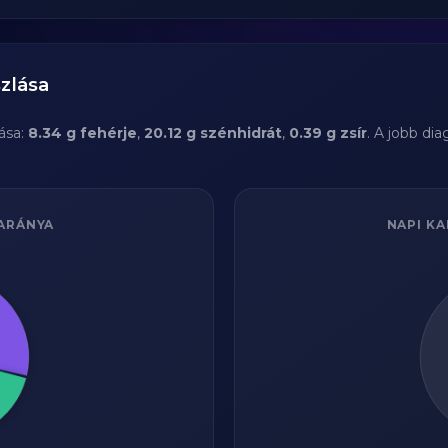
zlása
ása:
8.34 g fehérje
,
20.12 g szénhidrát
,
0.39 g zsír
. A jobb di
ARÁNYA
NAPI KA