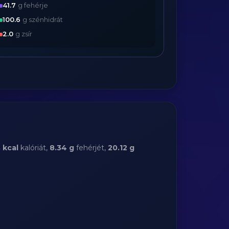
41.7
g fehérje
100.6
g szénhidrát
2.0
g zsír
8 kcal
kalóriát,
8.34 g
fehérjét,
20.12 g