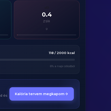
🧈
0.4
ZSÍR
g
118
/
2000
kcal
6
% a napi célodból
Kalória tervem megkapom
ed és