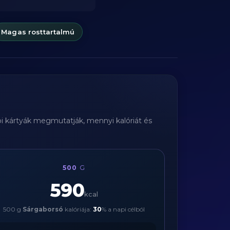
Magas rosttartalmú
bbi kártyák megmutatják, mennyi kalóriát és
500
G
590
kcal
500 g
Sárgaborsó
kalóriája:
30
% a napi célból