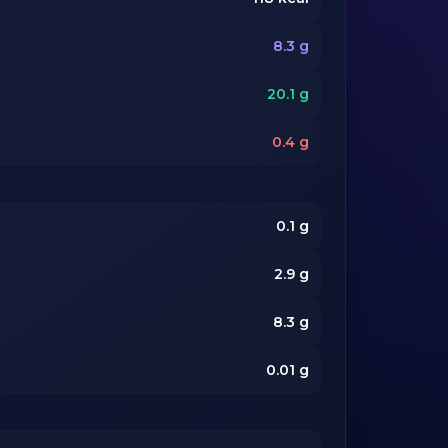
8.3
g
20.1
g
0.4
g
0.1
g
2.9
g
8.3
g
0.01
g