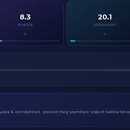
💪
⚡
8.3
20.1
FEHÉRJE
SZÉNHIDRÁT
g
g
ásra & izomépítésre, szerezd meg személyre szabott kalória terv