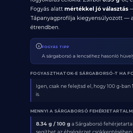
Fogyás alatt
mértékkel jó választás
—
Tápanyagprofilja kiegyensúlyozott — a
étrendben.
FOGYÁS TIPP
A sárgaborsó a lencséhez hasonló hüvelye
FOGYASZTHATOK-E SÁRGABORSÓ-T HA F
Igen, csak ne felejtsd el, hogy 100 g-ban
is.
MENNYI A SÁRGABORSÓ FEHÉRJETARTALM
8.34 g / 100 g
a Sárgaborsó fehérjetarta
segíthet az éhségérzet csökkentésében