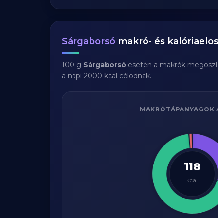
Sárgaborsó
makró- és kalóriaelos
100 g
Sárgaborsó
esetén a makrók megoszl
a napi 2000 kcal célodnak.
MAKRÓTÁPANYAGOK 
118
kcal