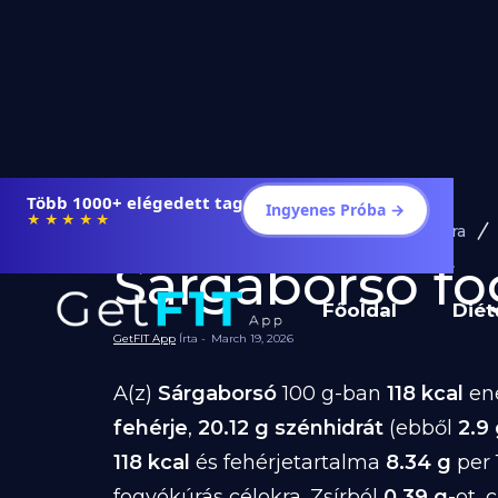
Több 1000+ elégedett tag
Ingyenes Próba →
★★★★★
Diéta és Étrend
Ételek Fogyásra
Sárgaborsó fog
Főoldal
Diét
GetFIT App
Írta -
March 19, 2026
A(z)
Sárgaborsó
100 g-ban
118 kcal
ene
fehérje
,
20.12 g szénhidrát
(ebből
2.9
118 kcal
és fehérjetartalma
8.34 g
per 
fogyókúrás célokra. Zsírból
0.39 g
-ot,