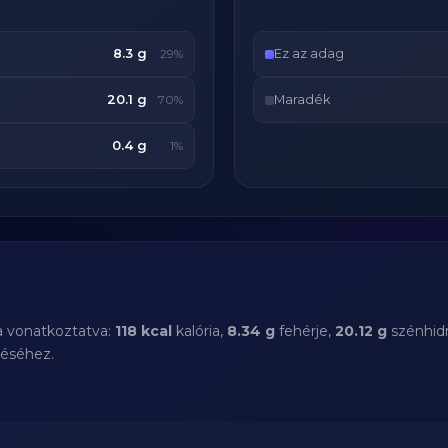
8.3 g
Ez az adag
29%
20.1 g
Maradék
70%
0.4 g
1%
a vonatkoztatva:
118 kcal
kalória,
8.34 g
fehérje,
20.12 g
szénhidr
téséhez.