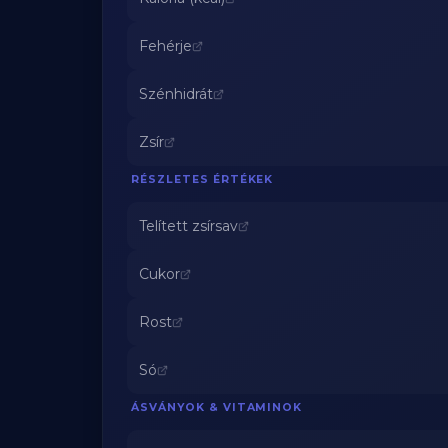
Fehérje
Szénhidrát
Zsír
RÉSZLETES ÉRTÉKEK
Telített zsírsav
Cukor
Rost
Só
ÁSVÁNYOK & VITAMINOK