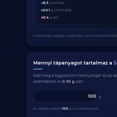
8.3
g fehérje
20.1
g szénhidrát
0.4
g zsír
Kattints egy adagra a kalkulátor automatikus feltölté
Mennyi tápanyagot tartalmaz a
S
Add meg a fogyasztott mennyiséget és az aláb
szénhidrátot és
0.39 g
zsírt.
g
Az alábbi adatok
100
g-ra vonatkoznak.