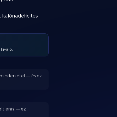
kalóriadeficites
kiváló.
 minden étel — és ez
elt enni — ez