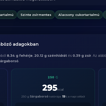
tartalmú
Szinte zsírmentes
Alacsony cukortartalmú
önböző adagokban
ebből
8.34 g fehérje
,
20.12 g szénhidrát
és
0.39 g zsír
. Az alá
árgaborsó
.
250
G
295
kcal
250 g
Sárgaborsó
kalóriája:
15
% a napi célból