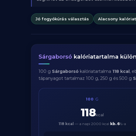
Jó fogyókúrás választás
Alacsony kalória
Sárgaborsó
kalóriatartalma kül
100 g
Sárgaborsó
kalóriatartalma
118 kcal
, 
tápanyagot tartalmaz 100 g, 250 g és 500 g
S
100
G
118
kcal
118 kcal
— a napi 2000 kcal
kb.
6
%-a