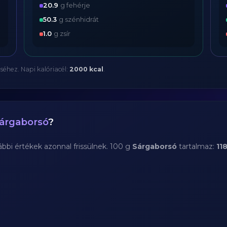
20.9
g fehérje
50.3
g szénhidrát
1.0
g zsír
séhez. Napi kalóriacél:
2000 kcal
.
árgaborsó
?
bi értékek azonnal frissülnek. 100 g
Sárgaborsó
tartalmaz:
11