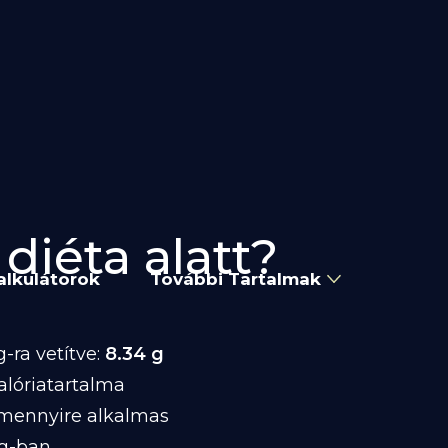
diéta alatt?
alkulátorok
További Tartalmak
-ra vetítve:
8.34 g
alóriatartalma
 mennyire alkalmas
 g-ban.