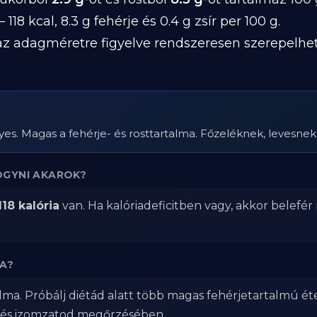
 118 kcal, 8.3 g fehérje és 0.4 g zsír per 100 g.
z adagméretre figyelve rendszeresen szerepelhet 
s. Magas a fehérje- és rosttartalma. Főzeléknek, levesnek 
OGYNI AKAROK?
118 kalória
van. Ha kalóriadeficitben vagy, akkor belefér
A?
lma. Próbálj diétád alatt több magas fehérjetartalmú ét
 és izomzatod megőrzésében.