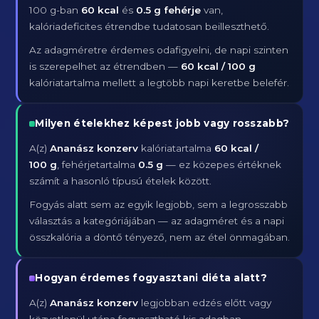
100 g-ban
60 kcal
és
0.5 g fehérje
van,
kalóriadeficites étrendbe tudatosan beilleszthető.
Az adagméretre érdemes odafigyelni, de napi szinten
is szerepelhet az étrendben —
60 kcal / 100 g
kalóriatartalma mellett a legtöbb napi keretbe belefér.
Milyen ételekhez képest jobb vagy rosszabb?
A(z)
Ananász konzerv
kalóriatartalma
60 kcal /
100 g
, fehérjetartalma
0.5 g
— ez közepes értéknek
számít a hasonló típusú ételek között.
Fogyás alatt sem az egyik legjobb, sem a legrosszabb
választás a kategóriájában — az adagméret és a napi
összkalória a döntő tényező, nem az étel önmagában.
Hogyan érdemes fogyasztani diéta alatt?
A(z)
Ananász konzerv
legjobban edzés előtt vagy