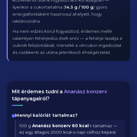
közvetlenül utána fogyasztható kis adagban —
ilyenkor a cukortartalma (
14.3 g / 100 g
) gyors
energiaforrásként hasznosul ahelyett, hogy
raktározódna.
Ha nem edzés körül fogyasztod, érdemes mellé
valamilyen fehérjedús ételt enni — a fehérje lassítja a
cukrok felszívódását, mérsékli a vércukor-ingadozást
és csökkenti az utána jelentkező éhségérzetet.
Mit érdemes tudni a
Ananász konzerv
tápanyagairól?
Mennyi kalóriát tartalmaz?
100 g
Ananász konzerv
60 kcal
-t tartalmaz —
ez egy átlagos 2000 kcal-s napi célhoz képest