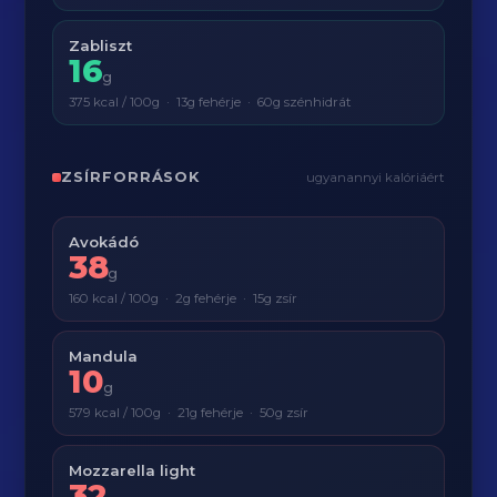
Zabliszt
16
g
375 kcal / 100g · 13g fehérje · 60g szénhidrát
ZSÍRFORRÁSOK
ugyanannyi kalóriáért
Avokádó
38
g
160 kcal / 100g · 2g fehérje · 15g zsír
Mandula
10
g
579 kcal / 100g · 21g fehérje · 50g zsír
Mozzarella light
32