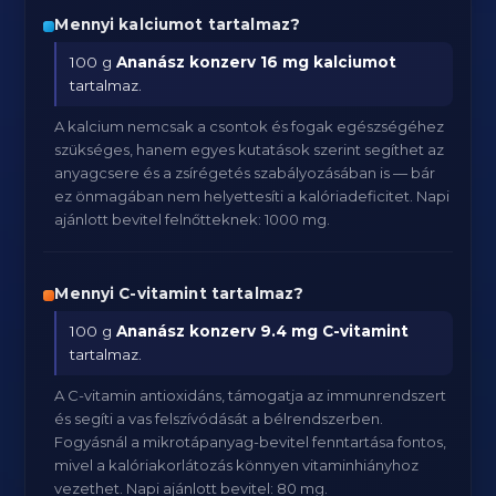
Mennyi kalciumot tartalmaz?
100 g
Ananász konzerv
16 mg kalciumot
tartalmaz.
A kalcium nemcsak a csontok és fogak egészségéhez
szükséges, hanem egyes kutatások szerint segíthet az
anyagcsere és a zsírégetés szabályozásában is — bár
ez önmagában nem helyettesíti a kalóriadeficitet. Napi
ajánlott bevitel felnőtteknek: 1000 mg.
Mennyi C-vitamint tartalmaz?
100 g
Ananász konzerv
9.4 mg C-vitamint
tartalmaz.
A C-vitamin antioxidáns, támogatja az immunrendszert
és segíti a vas felszívódását a bélrendszerben.
Fogyásnál a mikrotápanyag-bevitel fenntartása fontos,
mivel a kalóriakorlátozás könnyen vitaminhiányhoz
vezethet. Napi ajánlott bevitel: 80 mg.