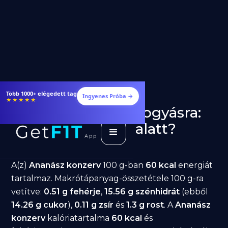
Étrendek, receptek és edzéstervek
Ingyenes Próba →
★★★★★
Ananász konzerv fogyásra:
jó választás diéta alatt?
GetFIT App
Írta -
March 19, 2026
A(z)
Ananász konzerv
100 g-ban
60 kcal
energiát
tartalmaz. Makrótápanyag-összetétele 100 g-ra
vetítve:
0.51 g fehérje
,
15.56 g szénhidrát
(ebből
14.26 g cukor
),
0.11 g zsír
és
1.3 g rost
. A
Ananász
konzerv
kalóriatartalma
60 kcal
és