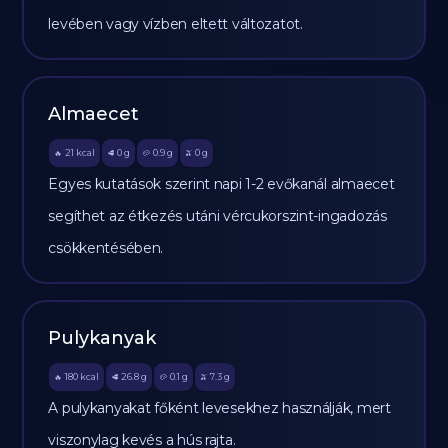
levében vagy vízben eltett változatot.
Almaecet
21
kcal
0
g
0.9
g
0
g
🔥
🥩
🥔
🫒
Egyes kutatások szerint napi 1-2 evőkanál almaecet
segíthet az étkezés utáni vércukorszint-ingadozás
csökkentésében.
Pulykanyak
180
kcal
26.8
g
0.1
g
7.3
g
🔥
🥩
🥔
🫒
A pulykanyakat főként levesekhez használják, mert
viszonylag kevés a hús rajta.