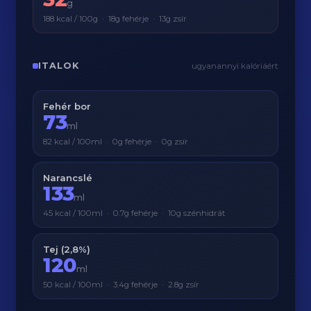
g
188 kcal / 100g · 18g fehérje · 13g zsír
ITALOK
ugyanannyi kalóriáért
Fehér bor
73
ml
82 kcal / 100ml · 0g fehérje · 0g zsír
Narancslé
133
ml
45 kcal / 100ml · 0.7g fehérje · 10g szénhidrát
Tej (2,8%)
120
ml
50 kcal / 100ml · 3.4g fehérje · 2.8g zsír