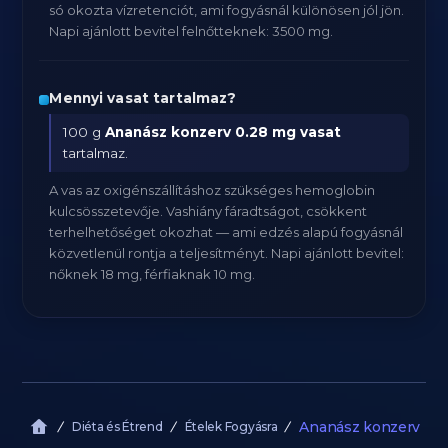
só okozta vízretenciót, ami fogyásnál különösen jól jön.
Napi ajánlott bevitel felnőtteknek: 3500 mg.
Mennyi vasat tartalmaz?
100 g
Ananász konzerv
0.28 mg vasat
tartalmaz.
A vas az oxigénszállításhoz szükséges hemoglobin
kulcsösszetevője. Vashiány fáradtságot, csökkent
terhelhetőséget okozhat — ami edzés alapú fogyásnál
közvetlenül rontja a teljesítményt. Napi ajánlott bevitel:
nőknek 18 mg, férfiaknak 10 mg.
Ananász konzerv
Diéta és Étrend
Ételek Fogyásra