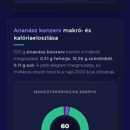
Ananász konzerv
makró- és
kalóriaeloszlása
100 g
Ananász konzerv
esetén a makrók
megoszlása:
0.51 g fehérje
,
15.56 g szénhidrát
,
0.11 g zsír
. A jobb diagram megmutatja, ez
mekkora részét teszi ki a napi 2000 kcal célodnak.
MAKRÓTÁPANYAGOK ARÁNYA
60