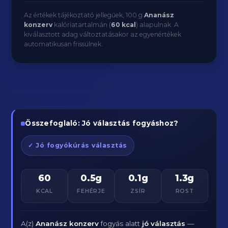
Az értékek tájékoztató jellegűek, 100 g
Ananász
konzerv
kalóriatartalmán (
60 kcal
) alapulnak. A
kiválasztott adag változtatásakor az egyenértékek
automatikusan frissülnek.
Összefoglaló: Jó választás fogyáshoz?
✓ Jó fogyókúrás választás
60
0.5g
0.1g
1.3g
KCAL
FEHÉRJE
ZSÍR
ROST
A(z)
Ananász konzerv
fogyás alatt
jó választás
—