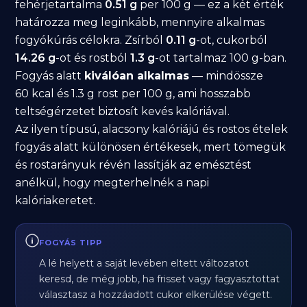
fehérjetartalma
0.51 g
per 100 g — ez a két érték
határozza meg leginkább, mennyire alkalmas
fogyókúrás célokra. Zsírból
0.11 g
-ot, cukorból
14.26 g
-ot és rostból
1.3 g
-ot tartalmaz 100 g-ban.
Fogyás alatt
kiválóan alkalmas
— mindössze
60 kcal és 1.3 g rost per 100 g, ami hosszabb
teltségérzetet biztosít kevés kalóriával.
Az ilyen típusú, alacsony kalóriájú és rostos ételek
fogyás alatt különösen értékesek, mert tömegük
és rostarányuk révén lassítják az emésztést
anélkül, hogy megterhelnék a napi
kalóriakeretet.
FOGYÁS TIPP
A lé helyett a saját levében eltett változatot
keresd, de még jobb, ha frisset vagy fagyasztottat
választasz a hozzáadott cukor elkerülése végett.