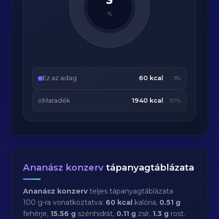
3
%
Ez az adag
60 kcal
3%
Maradék
1940 kcal
97%
Ananász konzerv
tápanyagtáblázata
Ananász konzerv
teljes tápanyagtáblázata
100 g-ra vonatkoztatva:
60 kcal
kalória,
0.51 g
fehérje,
15.56 g
szénhidrát,
0.11 g
zsír,
1.3 g
rost.