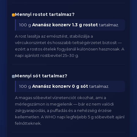
Mennyi rostot tartalmaz?
100 g
Ananász konzerv
1.3 g rostot
tartalmaz.
A rost lassítja az emésztést, stabilizálja a
vércukorszintet és hosszabb teltségérzetet biztosít —
ezért a rostos ételek fogyásnál különösen hasznosak. A
napi ajánlott rostbevitel 25–30 g.
Mennyi sót tartalmaz?
100 g
Ananász konzerv
0 g sót
tartalmaz.
A magas sóbevitel vízretenciót okozhat, ami a
mérlegszámon is megjelenik — bár ez nem valódi
zsírgyarapodás, a puffadás és a nehézség érzése
kellemetlen. A WHO napi legfeljebb 5 g sóbevitelt ajánl
felnőtteknek.