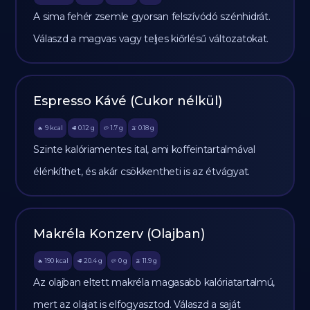
A sima fehér zsemle gyorsan felszívódó szénhidrát.
Válaszd a magvas vagy teljes kiőrlésű változatokat.
Espresso Kávé (Cukor nélkül)
9
kcal
0.12
g
1.7
g
0.18
g
🔥
🥩
🥔
🫒
Szinte kalóriamentes ital, ami koffeintartalmával
élénkíthet, és akár csökkentheti is az étvágyat.
Makréla Konzerv (Olajban)
190
kcal
20.4
g
0
g
11.9
g
🔥
🥩
🥔
🫒
Az olajban eltett makréla magasabb kalóriatartalmú,
mert az olajat is elfogyasztod. Válaszd a saját