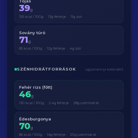
Tojás
39
g
155 kcal / 100g · 13g fehérje · 11g zsír
Sovány túró
71
g
85 kcal / 100g · 12g fehérje · 4g zsír
SZÉNHIDRÁTFORRÁSOK
ugyanannyi kalóriáért
Fehér rizs (főtt)
46
g
130 kcal / 100g · 2.4g fehérje · 28g szénhidrát
Édesburgonya
70
g
86 kcal / 100g · 1.6g fehérje · 20g szénhidrát