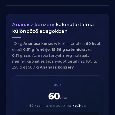
Ananász konzerv
kalóriatartalma
különböző adagokban
100 g
Ananász konzerv
kalóriatartalma
60 kcal
,
ebből
0.51 g fehérje
,
15.56 g szénhidrát
és
0.11 g zsír
. Az alábbi kártyák megmutatják,
mennyi kalóriát és tápanyagot tartalmaz 100 g,
250 g és 500 g
Ananász konzerv
.
100
G
60
kcal
60 kcal
— a napi 2000 kcal
kb.
3
%-a