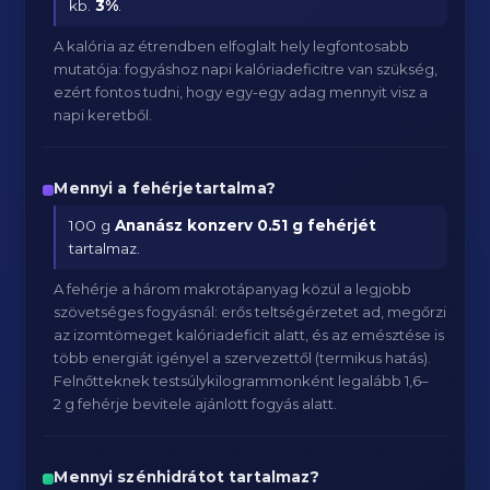
kb.
3
%
.
A kalória az étrendben elfoglalt hely legfontosabb
mutatója: fogyáshoz napi kalóriadeficitre van szükség,
ezért fontos tudni, hogy egy-egy adag mennyit visz a
napi keretből.
Mennyi a fehérjetartalma?
100 g
Ananász konzerv
0.51 g fehérjét
tartalmaz.
A fehérje a három makrotápanyag közül a legjobb
szövetséges fogyásnál: erős teltségérzetet ad, megőrzi
az izomtömeget kalóriadeficit alatt, és az emésztése is
több energiát igényel a szervezettől (termikus hatás).
Felnőtteknek testsúlykilogrammonként legalább 1,6–
2 g fehérje bevitele ajánlott fogyás alatt.
Mennyi szénhidrátot tartalmaz?