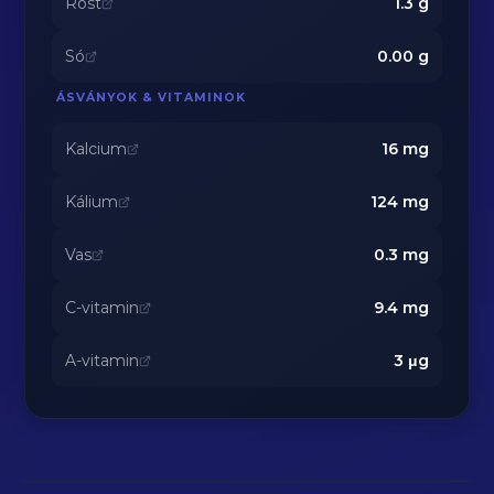
Rost
1.3
g
Só
0.00
g
ÁSVÁNYOK & VITAMINOK
Kalcium
16
mg
Kálium
124
mg
Vas
0.3
mg
C-vitamin
9.4
mg
A-vitamin
3
μg