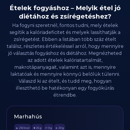
Ételek fogyáshoz – Melyik étel jó
diétához és zsírégetéshez?
Ha fogyni szeretnél, fontos tudni, mely ételek
segítik a kalóriadeficitet és melyek lassíthatják a
zsírégetést. Ebben a listában több száz ételt
találsz, részletes értékeléssel arról, hogy mennyire
jó választás fogyáshoz és diétához. Megnézheted
az adott ételek kalóriatartalmát,
makrotápanyagait, valamint azt is, mennyire
laktatóak és mennyire könnyű belőlük túlenni.
Válaszd ki az ételt, és tudd meg, hogyan
illeszthető be hatékonyan egy fogyókúrás
étrendbe.
Marhahús
250
kcal
26
g
0
g
20
g
🔥
🥩
🥔
🫒