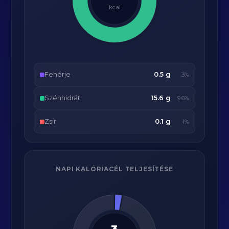
kcal
Fehérje
0.5 g
3%
Szénhidrát
15.6 g
96%
Zsír
0.1 g
1%
NAPI KALÓRIACÉL TELJESÍTÉSE