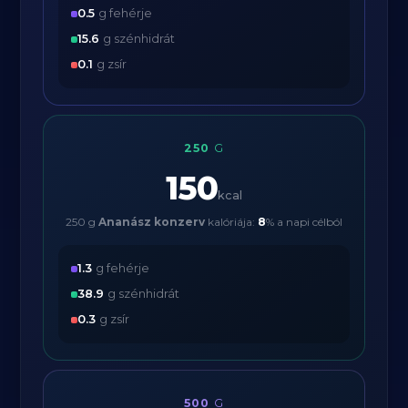
0.5
g fehérje
15.6
g szénhidrát
0.1
g zsír
250
G
150
kcal
250 g
Ananász konzerv
kalóriája:
8
% a napi célból
1.3
g fehérje
38.9
g szénhidrát
0.3
g zsír
500
G