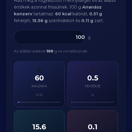
Add meg a fogyasztott mennyiséget és az alábbi
értékek azonnal frissülnek. 100 g
Ananász
konzerv
tartalmaz:
60 kcal
kalóriát,
0.51 g
fehérjét,
15.56 g
szénhidrátot és
0.11 g
zsírt.
g
Az alábbi adatok
100
g-ra vonatkoznak.
🔥
💪
60
0.5
KALÓRIA
FEHÉRJE
kcal
g
⚡
🧈
15.6
0.1