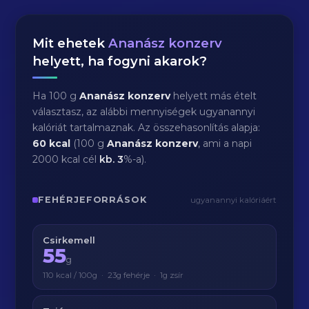
Mit ehetek
Ananász konzerv
helyett, ha fogyni akarok?
Ha 100 g
Ananász konzerv
helyett más ételt
választasz, az alábbi mennyiségek ugyanannyi
kalóriát tartalmaznak. Az összehasonlítás alapja:
60 kcal
(100 g
Ananász konzerv
, ami a napi
2000 kcal cél
kb.
3
%-a).
FEHÉRJEFORRÁSOK
ugyanannyi kalóriáért
Csirkemell
55
g
110 kcal / 100g · 23g fehérje · 1g zsír