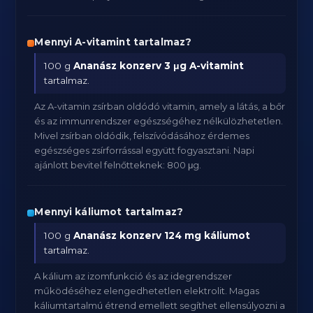
Mennyi A-vitamint tartalmaz?
100 g
Ananász konzerv
3 μg A-vitamint
tartalmaz.
Az A-vitamin zsírban oldódó vitamin, amely a látás, a bőr
és az immunrendszer egészségéhez nélkülözhetetlen.
Mivel zsírban oldódik, felszívódásához érdemes
egészséges zsírforrással együtt fogyasztani. Napi
ajánlott bevitel felnőtteknek: 800 μg.
Mennyi káliumot tartalmaz?
100 g
Ananász konzerv
124 mg káliumot
tartalmaz.
A kálium az izomfunkció és az idegrendszer
működéséhez elengedhetetlen elektrolit. Magas
káliumtartalmú étrend emellett segíthet ellensúlyozni a