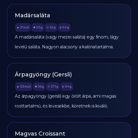
Madársaláta
21
kcal
2.0
g
3.6
g
0.4
g
🔥
🥩
🥔
🫒
A madársaláta (vagy mezei saláta) egy finom, lágy
levelű saláta. Nagyon alacsony a kalóriatartalma.
Árpagyöngy (Gersli)
125
kcal
3.6
g
27.1
g
0.4
g
🔥
🥩
🥔
🫒
Az árpagyöngy (gersli) egy őrölt árpa, ami magas
rosttartalmú, és levesekbe, köretnek is kiváló.
Magvas Croissant