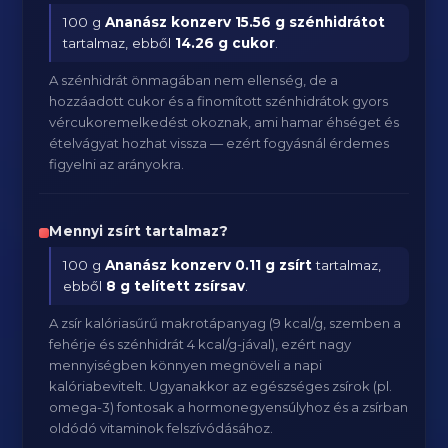
100 g
Ananász konzerv
15.56 g szénhidrátot
tartalmaz, ebből
14.26 g cukor
.
A szénhidrát önmagában nem ellenség, de a
hozzáadott cukor és a finomított szénhidrátok gyors
vércukoremelkedést okoznak, ami hamar éhséget és
ételvágyat hozhat vissza — ezért fogyásnál érdemes
figyelni az arányokra.
Mennyi zsírt tartalmaz?
100 g
Ananász konzerv
0.11 g zsírt
tartalmaz,
ebből
8 g telített zsírsav
.
A zsír kalóriasűrű makrotápanyag (9 kcal/g, szemben a
fehérje és szénhidrát 4 kcal/g-jával), ezért nagy
mennyiségben könnyen megnöveli a napi
kalóriabevitelt. Ugyanakkor az egészséges zsírok (pl.
omega-3) fontosak a hormonegyensúlyhoz és a zsírban
oldódó vitaminok felszívódásához.