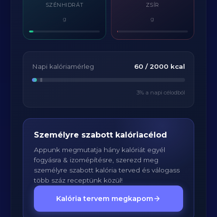
SZÉNHIDRÁT
ZSÍR
g
g
Napi kalóriamérleg
60
/
2000
kcal
3
% a napi célodból
Személyre szabott kalóriacélod
Appunk megmutatja hány kalóriát egyél
fogyásra & izomépítésre, szerezd meg
személyre szabott kalória terved és válogass
több száz receptünk közül!
Kalória tervem megkapom