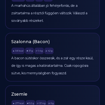
A marhahús általában jó fehérjeforrás, de a
zsírtartalma a résztől függően változik. Válaszd a
soványabb részeket.
Szalonna (Bacon)
541
kcal
37
g
1.4
g
42
g
🔥
🥩
🥔
🫒
A bacon sütéskor összeesik, és a zsír egy része kisül,
de így is magas a kalóriatartalma. Csak ropogósra
sütve, kis mennyiségben fogyaszd.
Zsemle
277
kcal
9.2
g
57.4
g
0
g
🔥
🥩
🥔
🫒