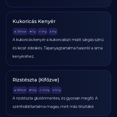
Kukoricás Kenyér
330
kcal
7
g
54
g
10
g
🔥
🥩
🥔
🫒
A kukoricás kenyér a kukoricaliszt miatt sárgás színű
és kicsit édeskés. Tápanyagtartalma hasonló a sima
kenyéréhez.
Rizstészta (Kifőzve)
109
kcal
1.5
g
24.9
g
0.2
g
🔥
🥩
🥔
🫒
A rizstészta gluténmentes, és gyorsan megfő. A
szénhidráttartalma magas, mint más tésztáké.