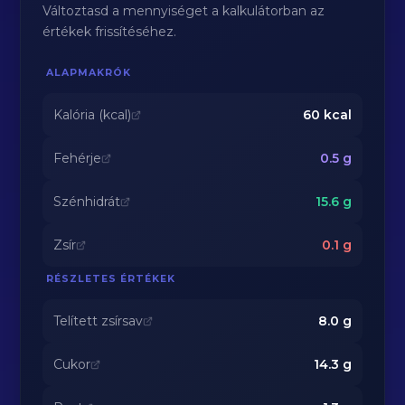
Változtasd a mennyiséget a kalkulátorban az
értékek frissítéséhez.
ALAPMAKRÓK
Kalória (kcal)
60
kcal
Fehérje
0.5
g
Szénhidrát
15.6
g
Zsír
0.1
g
RÉSZLETES ÉRTÉKEK
Telített zsírsav
8.0
g
Cukor
14.3
g