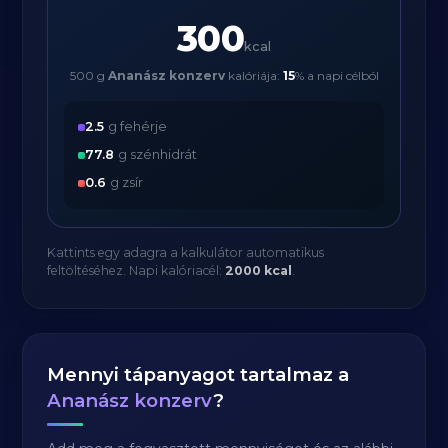
300
kcal
500 g
Ananász konzerv
kalóriája:
15
% a napi célból
2.5
g fehérje
77.8
g szénhidrát
0.6
g zsír
Kattints egy adagra a kalkulátor automatikus
feltöltéséhez. Napi kalóriacél:
2000 kcal
.
Mennyi tápanyagot tartalmaz a
Ananász konzerv
?