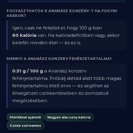
FOGYASZTHATOK-E ANANÁSZ KONZERV-T HA FOGYNI
AKAROK?
Igen, csak ne felejtsd el, hogy 100 g-ban
60 kalória
van. Ha kalóriadeficitben vagy, akkor
belefér minden étel — és ez is.
MENNYI A ANANÁSZ KONZERV FEHÉRJETARTALMA?
0.51 g / 100 g
a Ananász konzerv
fehérjetartalma. Próbálj diétád alatt több magas
fehérjetartalmú ételt enni — ez segíthet az
éhségérzet csökkentésében és izomzatod
megőrzésében.
Mértékkel ajánlott
Nagyon alacsony kalória
Szinte zsírmentes