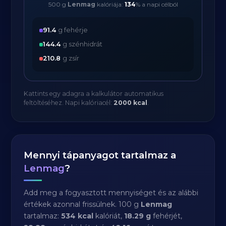
500 g
Lenmag
kalóriája:
134
% a napi célból
91.4
g fehérje
144.4
g szénhidrát
210.8
g zsír
Kattints egy adagra a kalkulátor automatikus
feltöltéséhez. Napi kalóriacél:
2000 kcal
.
Mennyi tápanyagot tartalmaz a
Lenmag
?
Add meg a fogyasztott mennyiséget és az alábbi
értékek azonnal frissülnek. 100 g
Lenmag
tartalmaz:
534 kcal
kalóriát,
18.29 g
fehérjét,