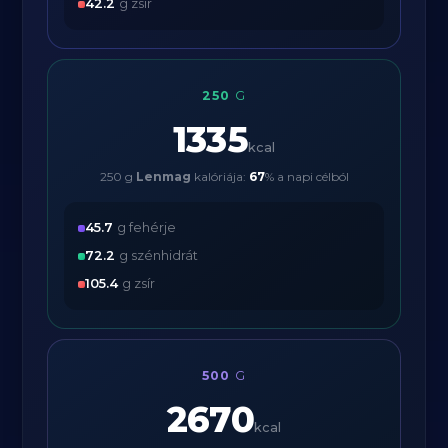
42.2
g zsír
250
G
1335
kcal
250 g
Lenmag
kalóriája:
67
% a napi célból
45.7
g fehérje
72.2
g szénhidrát
105.4
g zsír
500
G
2670
kcal