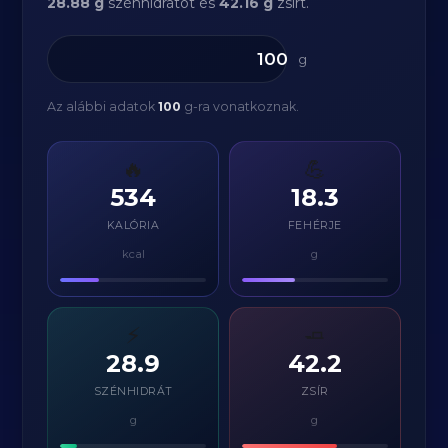
28.88 g
szénhidrátot és
42.16 g
zsírt.
g
Az alábbi adatok
100
g-ra vonatkoznak.
🔥
💪
534
18.3
KALÓRIA
FEHÉRJE
kcal
g
⚡
🧈
28.9
42.2
SZÉNHIDRÁT
ZSÍR
g
g