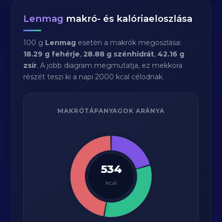
Lenmag
makró- és kalóriaeloszlása
100 g
Lenmag
esetén a makrók megoszlása:
18.29 g fehérje
,
28.88 g szénhidrát
,
42.16 g
zsír
. A jobb diagram megmutatja, ez mekkora
részét teszi ki a napi 2000 kcal célodnak.
MAKRÓTÁPANYAGOK ARÁNYA
534
kcal