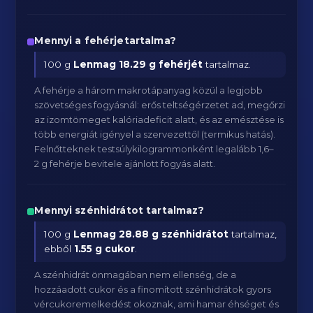
Mennyi a fehérjetartalma?
100 g
Lenmag
18.29 g fehérjét
tartalmaz.
A fehérje a három makrotápanyag közül a legjobb
szövetséges fogyásnál: erős teltségérzetet ad, megőrzi
az izomtömeget kalóriadeficit alatt, és az emésztése is
több energiát igényel a szervezettől (termikus hatás).
Felnőtteknek testsúlykilogrammonként legalább 1,6–
2 g fehérje bevitele ajánlott fogyás alatt.
Mennyi szénhidrátot tartalmaz?
100 g
Lenmag
28.88 g szénhidrátot
tartalmaz,
ebből
1.55 g cukor
.
A szénhidrát önmagában nem ellenség, de a
hozzáadott cukor és a finomított szénhidrátok gyors
vércukoremelkedést okoznak, ami hamar éhséget és