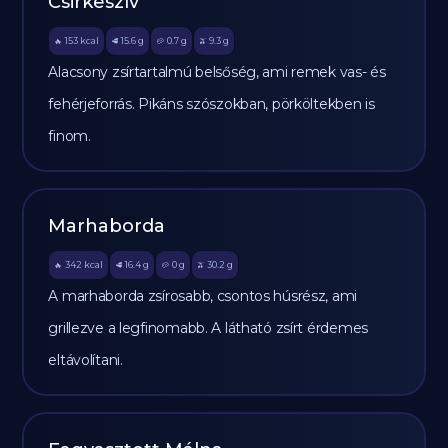
Csirkeszív
153
kcal
15.6
g
0.7
g
9.3
g
🔥
🥩
🥔
🫒
Alacsony zsírtartalmú belsőség, ami remek vas- és
fehérjeforrás. Pikáns szószokban, pörköltekben is
finom.
Marhaborda
342
kcal
16.4
g
0
g
30.2
g
🔥
🥩
🥔
🫒
A marhaborda zsírosabb, csontos húsrész, ami
grillezve a legfinomabb. A látható zsírt érdemes
eltávolítani.