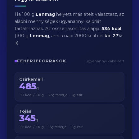
Ha 100 g
Lenmag
helyett más ételt választasz, az
alábbi mennyiségek ugyanannyi kalóriát
tartalmaznak. Az összehasonlítás alapja:
534 kcal
(100 g
Lenmag
, ami a napi 2000 kcal cél
kb.
27
%-
a).
FEHÉRJEFORRÁSOK
ugyanannyi kalóriáért
Csirkemell
485
g
110 kcal / 100g · 23g fehérje · 1g zsír
Tojás
345
g
155 kcal / 100g · 13g fehérje · 11g zsír