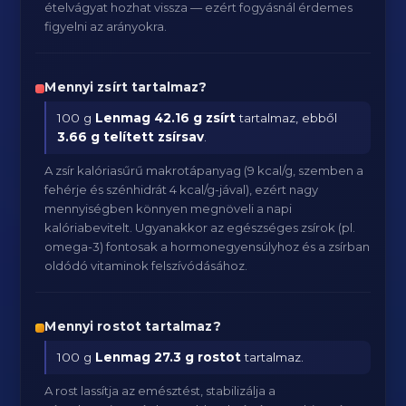
ételvágyat hozhat vissza — ezért fogyásnál érdemes
figyelni az arányokra.
Mennyi zsírt tartalmaz?
100 g
Lenmag
42.16 g zsírt
tartalmaz, ebből
3.66 g telített zsírsav
.
A zsír kalóriasűrű makrotápanyag (9 kcal/g, szemben a
fehérje és szénhidrát 4 kcal/g-jával), ezért nagy
mennyiségben könnyen megnöveli a napi
kalóriabevitelt. Ugyanakkor az egészséges zsírok (pl.
omega-3) fontosak a hormonegyensúlyhoz és a zsírban
oldódó vitaminok felszívódásához.
Mennyi rostot tartalmaz?
100 g
Lenmag
27.3 g rostot
tartalmaz.
A rost lassítja az emésztést, stabilizálja a