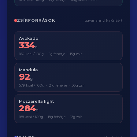
ZSÍRFORRÁSOK
ugyanannyi kalóriáért
Avokádó
334
g
160 kcal / 100g · 2g fehérje · 15g zsír
Mandula
92
g
579 kcal / 100g · 21g fehérje · 50g zsír
Mozzarella light
284
g
188 kcal / 100g · 18g fehérje · 13g zsír