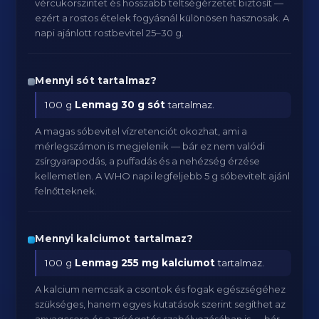
vércukorszintet és hosszabb teltségérzetet biztosít —
ezért a rostos ételek fogyásnál különösen hasznosak. A
napi ajánlott rostbevitel 25–30 g.
Mennyi sót tartalmaz?
100 g
Lenmag
30 g sót
tartalmaz.
A magas sóbevitel vízretenciót okozhat, ami a
mérlegszámon is megjelenik — bár ez nem valódi
zsírgyarapodás, a puffadás és a nehézség érzése
kellemetlen. A WHO napi legfeljebb 5 g sóbevitelt ajánl
felnőtteknek.
Mennyi kalciumot tartalmaz?
100 g
Lenmag
255 mg kalciumot
tartalmaz.
A kalcium nemcsak a csontok és fogak egészségéhez
szükséges, hanem egyes kutatások szerint segíthet az