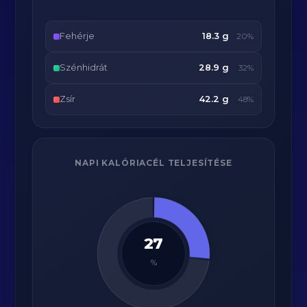
Fehérje
18.3 g
20%
Szénhidrát
28.9 g
32%
Zsír
42.2 g
48%
NAPI KALÓRIACÉL TELJESÍTÉSE
27
%