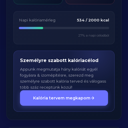
Napi kalóriamérleg
534
/
2000
kcal
27
% a napi célodból
Személyre szabott kalóriacélod
Appunk megmutatja hány kalóriát egyél
fogyásra & izomépítésre, szerezd meg
személyre szabott kalória terved és válogass
több száz receptünk közül!
Kalória tervem megkapom