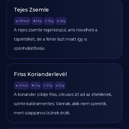
Tejes Zsemle
290
kcal
8.3
g
55
g
3.8
g
🔥
🥩
🥔
🫒
A tejes zsemle tejjel készül, ami növelheti a
tápértékét, de a fehér liszt miatt így is
szénhidrátforrás.
Friss Korianderlevél
23
kcal
2.1
g
3.7
g
0.5
g
🔥
🥩
🥔
🫒
A koriander zöldje friss, citrusos ízt ad az ételeknek,
szinte kalóriamentes. Vannak, akik nem szeretik,
mert szappanos ízűnek érzik.