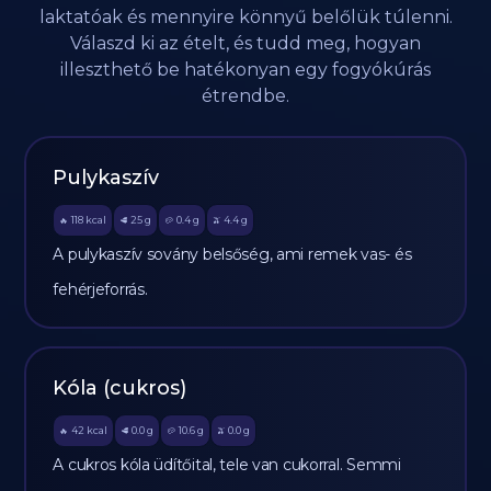
laktatóak és mennyire könnyű belőlük túlenni.
Válaszd ki az ételt, és tudd meg, hogyan
illeszthető be hatékonyan egy fogyókúrás
étrendbe.
Pulykaszív
118
kcal
25
g
0.4
g
4.4
g
🔥
🥩
🥔
🫒
A pulykaszív sovány belsőség, ami remek vas- és
fehérjeforrás.
Kóla (cukros)
42
kcal
0.0
g
10.6
g
0.0
g
🔥
🥩
🥔
🫒
A cukros kóla üdítőital, tele van cukorral. Semmi