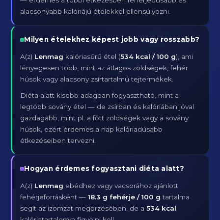
— érdemes a többi étkezésben fehérjedúsabb és
alacsonyabb kalóriájú ételekkel ellensúlyozni.
Milyen ételekhez képest jobb vagy rosszabb?
A(z)
Lenmag
kalóriasűrű étel (
534 kcal / 100 g
), ami
lényegesen több, mint az átlagos zöldségek, fehér
húsok vagy alacsony zsírtartalmú tejtermékek.
Diéta alatt kisebb adagban fogyasztható, mint a
legtöbb sovány étel — de zsírban és kalóriában jóval
gazdagabb, mint pl. a főtt zöldségek vagy a sovány
húsok, ezért érdemes a nap kalóriadúsabb
étkezéseiben tervezni.
Hogyan érdemes fogyasztani diéta alatt?
A(z)
Lenmag
ebédhez vagy vacsorához ajánlott
fehérjeforrásként —
18.3 g fehérje / 100 g
tartalma
segít az izomzat megőrzésében, de a
534 kcal
kalóriatartalomra figyelni kell.