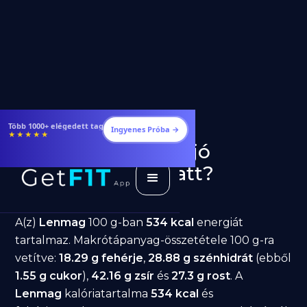
Étrendek, receptek és edzéstervek
Ingyenes Próba →
★★★★★
Lenmag fogyásra: jó
választás diéta alatt?
GetFIT App
Írta -
March 19, 2026
A(z)
Lenmag
100 g-ban
534 kcal
energiát
tartalmaz. Makrótápanyag-összetétele 100 g-ra
vetítve:
18.29 g fehérje
,
28.88 g szénhidrát
(ebből
1.55 g cukor
),
42.16 g zsír
és
27.3 g rost
. A
Lenmag
kalóriatartalma
534 kcal
és