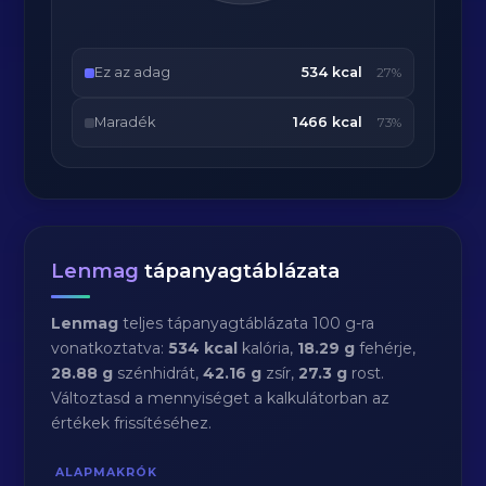
Ez az adag
534 kcal
27%
Maradék
1466 kcal
73%
Lenmag
tápanyagtáblázata
Lenmag
teljes tápanyagtáblázata 100 g-ra
vonatkoztatva:
534 kcal
kalória,
18.29 g
fehérje,
28.88 g
szénhidrát,
42.16 g
zsír,
27.3 g
rost.
Változtasd a mennyiséget a kalkulátorban az
értékek frissítéséhez.
ALAPMAKRÓK