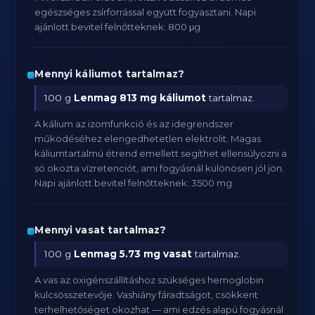
egészséges zsírforrással együtt fogyasztani. Napi
ajánlott bevitel felnőtteknek: 800 μg.
Mennyi káliumot tartalmaz?
100 g
Lenmag
813 mg káliumot
tartalmaz.
A kálium az izomfunkció és az idegrendszer
működéséhez elengedhetetlen elektrolit. Magas
káliumtartalmú étrend emellett segíthet ellensúlyozni a
só okozta vízretenciót, ami fogyásnál különösen jól jön.
Napi ajánlott bevitel felnőtteknek: 3500 mg.
Mennyi vasat tartalmaz?
100 g
Lenmag
5.73 mg vasat
tartalmaz.
A vas az oxigénszállításhoz szükséges hemoglobin
kulcsösszetevője. Vashiány fáradtságot, csökkent
terhelhetőséget okozhat — ami edzés alapú fogyásnál