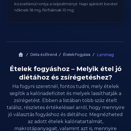
közvetlenül rontja a teljesítményt. Napi ajánlott bevitel:
nőknek 18 mg, férfiaknak 10 mg.
Lenmag
Diéta és Étrend
Ételek Fogyásra
Ételek fogyáshoz – Melyik étel jó
diétához és zsírégetéshez?
Ha fogyni szeretnél, fontos tudni, mely ételek
segítik a kalóriadeficitet és melyek lassíthatják a
zsírégetést. Ebben a listában több száz ételt
találsz, részletes értékeléssel arról, hogy mennyire
jó választás fogyáshoz és diétához. Megnézheted
az adott ételek kalóriatartalmát,
makrotápanyagait, valamint azt is, mennyire