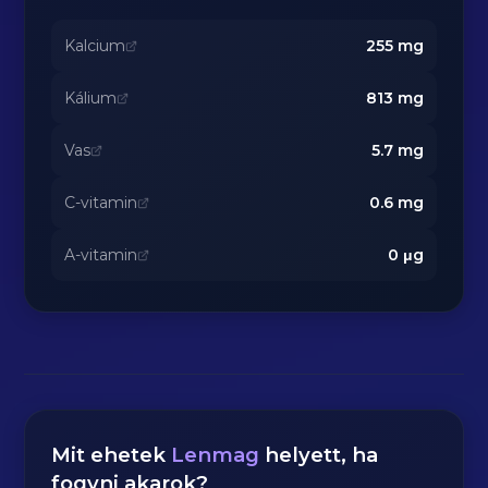
Kalcium
255
mg
Kálium
813
mg
Vas
5.7
mg
C-vitamin
0.6
mg
A-vitamin
0
μg
Mit ehetek
Lenmag
helyett, ha
fogyni akarok?