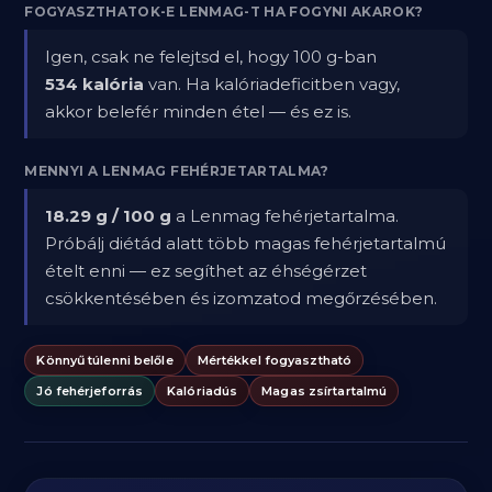
FOGYASZTHATOK-E LENMAG-T HA FOGYNI AKAROK?
Igen, csak ne felejtsd el, hogy 100 g-ban
534 kalória
van. Ha kalóriadeficitben vagy,
akkor belefér minden étel — és ez is.
MENNYI A LENMAG FEHÉRJETARTALMA?
18.29 g / 100 g
a Lenmag fehérjetartalma.
Próbálj diétád alatt több magas fehérjetartalmú
ételt enni — ez segíthet az éhségérzet
csökkentésében és izomzatod megőrzésében.
Könnyű túlenni belőle
Mértékkel fogyasztható
Jó fehérjeforrás
Kalóriadús
Magas zsírtartalmú