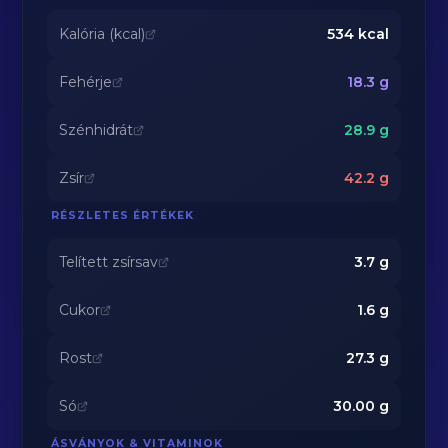
Kalória (kcal)
534
kcal
Fehérje
18.3
g
Szénhidrát
28.9
g
Zsír
42.2
g
RÉSZLETES ÉRTÉKEK
Telített zsírsav
3.7
g
Cukor
1.6
g
Rost
27.3
g
Só
30.00
g
ÁSVÁNYOK & VITAMINOK