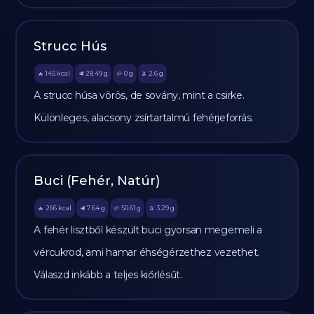
Strucc Hús
145
kcal
28.49
g
0
g
2.6
g
🔥
🥩
🥔
🫒
A strucc húsa vörös, de sovány, mint a csirke.
Különleges, alacsony zsírtartalmú fehérjeforrás.
Buci (Fehér, Natúr)
266
kcal
7.64
g
50.61
g
3.29
g
🔥
🥩
🥔
🫒
A fehér lisztből készült buci gyorsan megemeli a
vércukrod, ami hamar éhségérzethez vezethet.
Válaszd inkább a teljes kiőrlésűt.