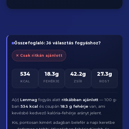
Összefoglaló: Jó választás fogyáshoz?
✕ Csak ritkán ajánlott
534
18.3g
42.2g
27.3g
KCAL
FEHÉRJE
ZSÍR
ROST
A(z)
Lenmag
fogyás alatt
ritkábban ajánlott
— 100 g-
ban
534 kcal
és csupán
18.3 g fehérje
van, ami
kevésbé kedvező kalória–fehérje arányt jelent.
Kis, pontosan kimért adagban belefér a napi keretbe