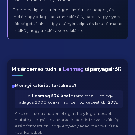
Érdemes digitális mérleggel kimérni az adagot, és
mellé nagy adag alacsony kalóriájú, párolt vagy nyers
zöldséget tálalni — így a tányér teljes és laktató marad
anélkül, hogy a kalóriakeret kilőne.
Mit érdemes tudni a
Lenmag
tápanyagairól?
Mennyi kalóriát tartalmaz?
100 g
Lenmag
534 kcal
-t tartalmaz — ez egy
átlagos 2000 kcal-s napi célhoz képest kb.
27
%
.
A kalória az étrendben elfoglalt hely legfontosabb
mutatója: fogyáshoz napi kalóriadeficitre van szükség,
ezért fontos tudni, hogy egy-egy adag mennyit visz a
napi keretből.