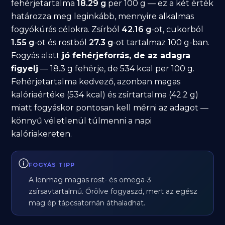
fehérjetartalma
18.29 g
per 100 g — ez a két érték
határozza meg leginkább, mennyire alkalmas
fogyókúrás célokra. Zsírból
42.16 g
-ot, cukorból
1.55 g
-ot és rostból
27.3 g
-ot tartalmaz 100 g-ban.
Fogyás alatt
jó fehérjeforrás, de az adagra
figyelj
— 18.3 g fehérje, de 534 kcal per 100 g.
Fehérjetartalma kedvező, azonban magas
kalóriaértéke (534 kcal) és zsírtartalma (42.2 g)
miatt fogyáskor pontosan kell mérni az adagot —
könnyű véletlenül túlmenni a napi
kalóriakereten.
FOGYÁS TIPP
A lenmag magas rost- és omega-3
zsírsavtartalmú. Őrölve fogyaszd, mert az egész
mag ép tápcsatornán áthaladhat.