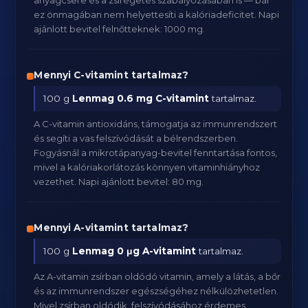
anyagcsere és a zsírégetés szabályozásában is — bár
ez önmagában nem helyettesíti a kalóriadeficitet. Napi
ajánlott bevitel felnőtteknek: 1000 mg.
Mennyi C-vitamint tartalmaz?
100 g
Lenmag
0.6 mg C-vitamint
tartalmaz.
A C-vitamin antioxidáns, támogatja az immunrendszert
és segíti a vas felszívódását a bélrendszerben.
Fogyásnál a mikrotápanyag-bevitel fenntartása fontos,
mivel a kalóriakorlátozás könnyen vitaminhiányhoz
vezethet. Napi ajánlott bevitel: 80 mg.
Mennyi A-vitamint tartalmaz?
100 g
Lenmag
0 μg A-vitamint
tartalmaz.
Az A-vitamin zsírban oldódó vitamin, amely a látás, a bőr
és az immunrendszer egészségéhez nélkülözhetetlen.
Mivel zsírban oldódik, felszívódásához érdemes