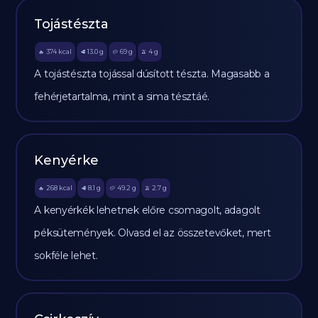
Tojástészta
374
kcal
13.0
g
69
g
4
g
🔥
🥩
🥔
🫒
A tojástészta tojással dúsított tészta. Magasabb a
fehérjetartalma, mint a sima tésztáé.
Kenyérke
268
kcal
8.1
g
49.2
g
2.7
g
🔥
🥩
🥔
🫒
A kenyérkék lehetnek előre csomagolt, adagolt
péksütemények. Olvasd el az összetevőket, mert
sokféle lehet.