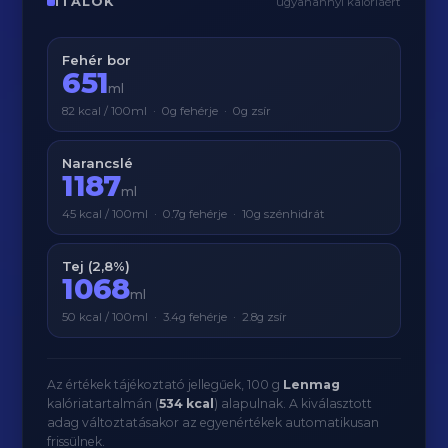
ITALOK
ugyanannyi kalóriáért
Fehér bor
651
ml
82 kcal / 100ml · 0g fehérje · 0g zsír
Narancslé
1187
ml
45 kcal / 100ml · 0.7g fehérje · 10g szénhidrát
Tej (2,8%)
1068
ml
50 kcal / 100ml · 3.4g fehérje · 2.8g zsír
Az értékek tájékoztató jellegűek, 100 g
Lenmag
kalóriatartalmán (
534 kcal
) alapulnak. A kiválasztott
adag változtatásakor az egyenértékek automatikusan
frissülnek.