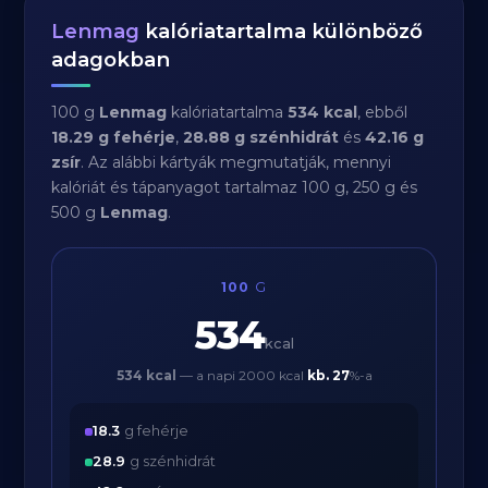
Lenmag
kalóriatartalma különböző
adagokban
100 g
Lenmag
kalóriatartalma
534 kcal
, ebből
18.29 g fehérje
,
28.88 g szénhidrát
és
42.16 g
zsír
. Az alábbi kártyák megmutatják, mennyi
kalóriát és tápanyagot tartalmaz 100 g, 250 g és
500 g
Lenmag
.
100
G
534
kcal
534 kcal
— a napi 2000 kcal
kb.
27
%-a
18.3
g fehérje
28.9
g szénhidrát