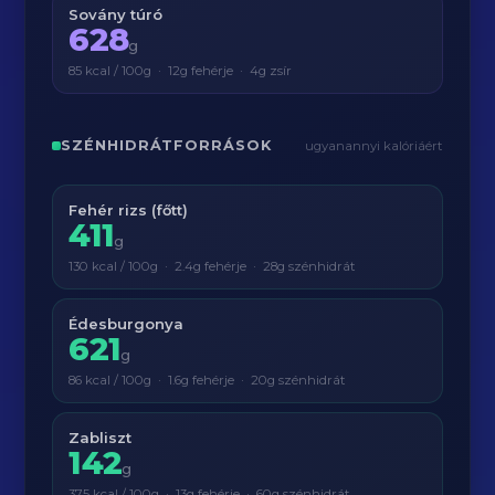
Sovány túró
628
g
85 kcal / 100g · 12g fehérje · 4g zsír
SZÉNHIDRÁTFORRÁSOK
ugyanannyi kalóriáért
Fehér rizs (főtt)
411
g
130 kcal / 100g · 2.4g fehérje · 28g szénhidrát
Édesburgonya
621
g
86 kcal / 100g · 1.6g fehérje · 20g szénhidrát
Zabliszt
142
g
375 kcal / 100g · 13g fehérje · 60g szénhidrát