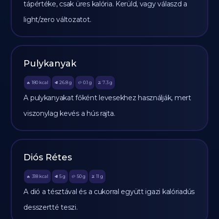
tápértéke, csak üres kalória. Kerüld, vagy válaszd a
light/zero változatot.
Pulykanyak
180
kcal
26.8
g
0.1
g
7.3
g
🔥
🥩
🥔
🫒
A pulykanyakat főként levesekhez használják, mert
viszonylag kevés a hús rajta.
Diós Rétes
318
kcal
5
g
50
g
11
g
🔥
🥩
🥔
🫒
A dió a tésztával és a cukorral együtt igazi kalóriadús
desszertté teszi.