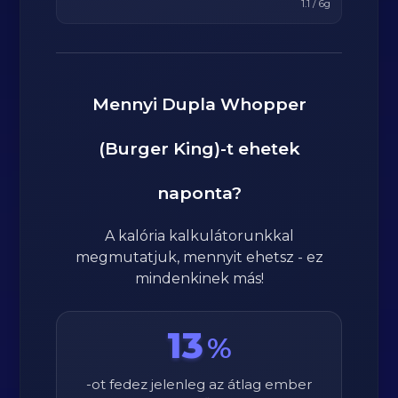
1.1
/
6
g
Mennyi
Dupla Whopper
(Burger King)
-t ehetek
naponta?
A kalória kalkulátorunkkal
megmutatjuk, mennyit ehetsz - ez
mindenkinek más!
13
%
-ot fedez jelenleg az átlag ember