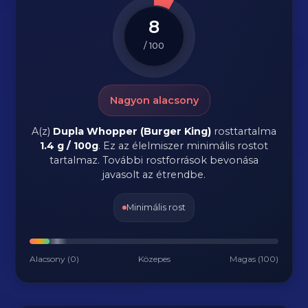
8
/ 100
Nagyon alacsony
A(z)
Dupla Whopper (Burger King)
rosttartalma
1.4 g / 100g
.
Ez az élelmiszer minimális rostot
tartalmaz. További rostforrások bevonása
javasolt az étrendbe.
Minimális rost
Alacsony (0)
Közepes
Magas (100)