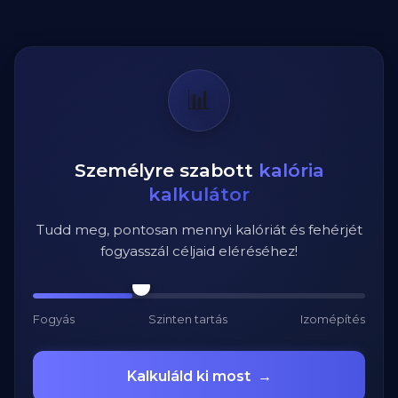
📊
Személyre szabott
kalória
kalkulátor
Tudd meg, pontosan mennyi kalóriát és fehérjét
fogyasszál céljaid eléréséhez!
Fogyás
Szinten tartás
Izomépítés
Kalkuláld ki most
→