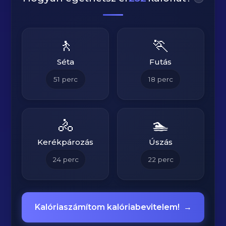
🚶
🏃
Séta
Futás
51
perc
18
perc
🚴
🏊
Kerékpározás
Úszás
24
perc
22
perc
Kalóriaszámítom kalóriabevitelem!
→