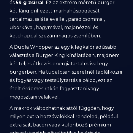
és
59 g zsírral
. Ez az extrém méretű burger
két láng grillezett marhahúspogácsát
tartalmaz, salátalevéllel, paradicsommal,
uborkával, hagymával, majonézzel és
ketchuppal szezámmagos zsemlében.
A Dupla Whopper az egyik legkalóriadúsabb
választás a Burger King kínálatában, majdnem
két teljes étkezés energiatartalmával egy
burgerben. Ha tudatosan szeretnél táplálkozni
és fogyás vagy testsúlytartás a célod, ezt az
ételt érdemes ritkán fogyasztani vagy
megosztani valakivel.
A makrók változhatnak attól függően, hogy
milyen extra hozzávalókkal rendeled, például
extra sajt, bacon vagy különböző prémium