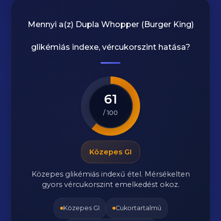
Mennyi a(z)
Dupla Whopper (Burger King)
glikémiás indexe, vércukorszint hatása?
61
/ 100
Közepes GI
Közepes glikémiás indexű étel. Mérsékelten
gyors vércukorszint emelkedést okoz.
Közepes GI
Cukortartalmú