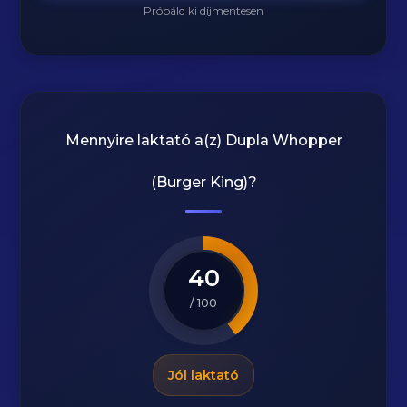
Próbáld ki díjmentesen
Mennyire laktató a(z)
Dupla Whopper
(Burger King)
?
40
/ 100
Jól laktató