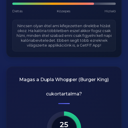
Diétás
Közepes
Hizlaló
Nincsen olyan étel ami kifejezetten direktbe hízást
okoz. Ha kalória többletben eszel akkor fogsz csak
hízni, minden étel szabad enni csak figyelni kell napi
kalóriabeviteledet. Ebben segít több ezreknek
világszerte applikációnk is, a GetFIT App!
Magas a
Dupla Whopper (Burger King)
cukortartalma?
25