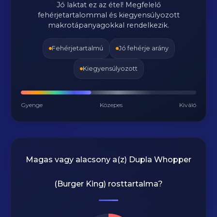
Jó laktat ez az étel! Megfelelő
fehérjetartalommal és kiegyensúlyozott
makrotápanyagokkal rendelkezik.
Fehérjetartalmú
Jó fehérje arány
Kiegyensúlyozott
Gyenge
Közepes
Kiváló
Magas vagy alacsony a(z) Dupla Whopper
(Burger King) rosttartalma?