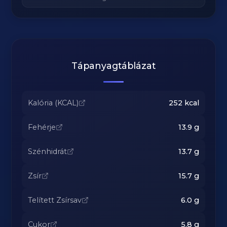
Tápanyagtáblázat
Kalória (KCAL)
252
kcal
Fehérje
13.9
g
Szénhidrát
13.7
g
Zsír
15.7
g
Telített Zsírsav
6.0
g
Cukor
5.8
g