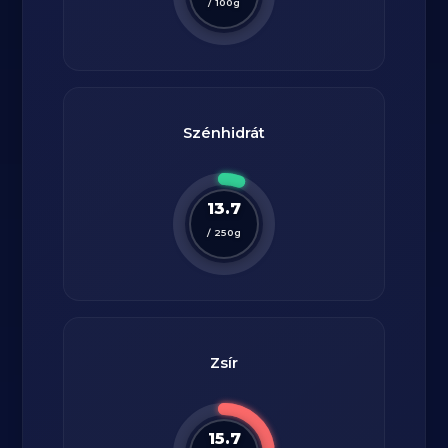
/
100
g
Szénhidrát
13.7
/
250
g
Zsír
15.7