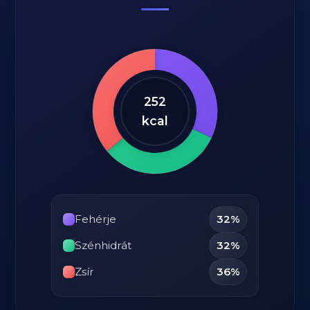
252
kcal
Fehérje
32%
Szénhidrát
32%
Zsír
36%