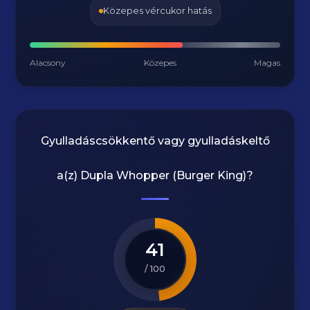
Közepes vércukor hatás
Alacsony
Közepes
Magas
Gyulladáscsökkentő vagy gyulladáskeltő
a(z)
Dupla Whopper (Burger King)
?
41
/ 100