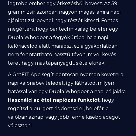
legtöbb ember egy étkezésből bevesz. Az 59
gramm zsír azonban nagyon magas, ami a napi
ajánlott zsírbevitel nagy részét kiteszi. Fontos
megérteni, hogy bár technikailag belefér egy
Dupla Whopper a fogyókúrába, ha a napi
kalóriacélod alatt maradsz, ez a gyakorlatban
nem fenntartható hosszú távon, mivel kevés
teret hagy más tápanyagdús ételeknek.
A GetFIT App segít pontosan nyomon követni a
napi kalóriabeviteledet, így láthatod, milyen
hatással van egy Dupla Whopper a napi céljaidra.
Használd az étel naplózás funkciót
, hogy
rögzítsd a burgert és döntsd el, belefér-e
valóban aznap, vagy jobb lenne kisebb adagot
választani.