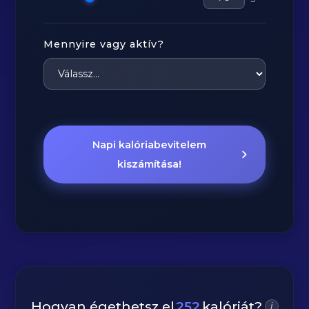
Mennyire vagy aktív?
Napi kalóriabevitelem
kiszámítása!
Hogyan égethetsz el
252
kalóriát?
i