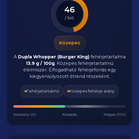
46
/ 100
Közepes
A
Dupla Whopper (Burger King)
fehérjetartalma
13.9 g / 100g
. Közepes fehérjetartalmú
élelmiszer. Elfogadható fehérjeforrás egy
kiegyensúlyozott étrend részeként.
Fehérjetartalmú
Közepes fehérje arány
Alacsony (0)
Közepes
Magas (100)