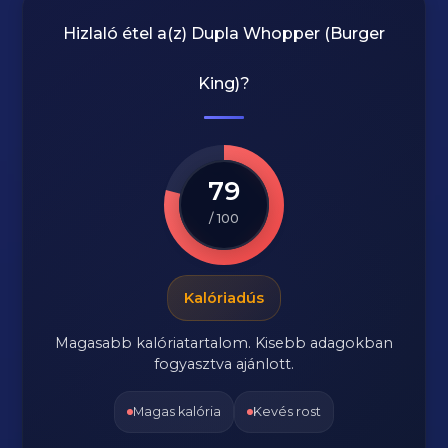
Hizlaló étel a(z)
Dupla Whopper (Burger
King)
?
79
/ 100
Kalóriadús
Magasabb kalóriatartalom. Kisebb adagokban
fogyasztva ajánlott.
Magas kalória
Kevés rost