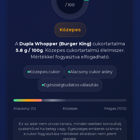
/ 100
Közepes
A
Dupla Whopper (Burger King)
cukortartalma
5.8 g / 100g
. Közepes cukortartalmú élelmiszer.
Mértékkel fogyasztva elfogadható.
Közepes cukor
Alacsony cukor arány
Egészségtudatos választás
Alacsony (0)
Közepes
Magas (100)
Ez az adat nem orvosi tanács, minden esetben konzultálj
szakértővel ha beteg vagy. Egészséges emberek számára
a cukor fogyasztása mértékkel általában nem jelent
gondot.