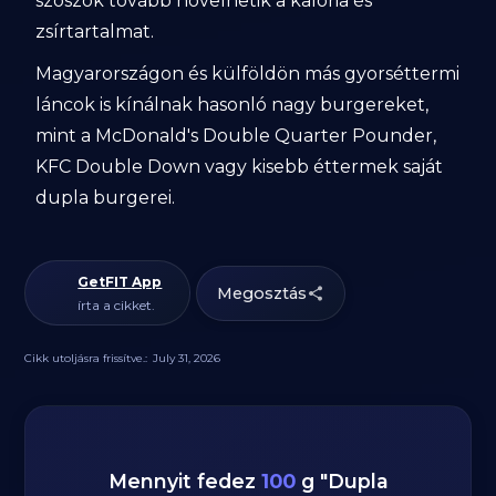
szószok tovább növelhetik a kalória és
zsírtartalmat.
Magyarországon és külföldön más gyorséttermi
láncok is kínálnak hasonló nagy burgereket,
mint a McDonald's Double Quarter Pounder,
KFC Double Down vagy kisebb éttermek saját
dupla burgerei.
GetFIT App
Megosztás
írta a cikket.
Cikk utoljásra frissítve.:
July 31, 2026
Mennyit fedez
100
g
"
Dupla