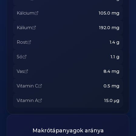
Kálcium
105.0
mg
Kálium
192.0
mg
Rost
1.4
g
Só
1.1
g
Vas
8.4
mg
Vitamin C
0.5
mg
Vitamin A
15.0
μg
Makrótápanyagok aránya