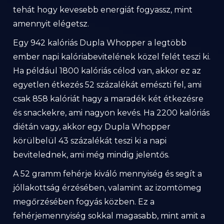
tehát hogy kevesebb energiát fogyassz, mint
amennyit elégetsz.
Egy 942 kalóriás Dupla Whopper a legtöbb
ember napi kalóriabevitelének közel felét teszi ki.
Ha például 1800 kalóriás célod van, akkor ez az
egyetlen étkezés 52 százalékát emészti fel, ami
csak 858 kalóriát hagy a maradék két étkezésre
és snackekre, ami nagyon kevés. Ha 2200 kalóriás
diétán vagy, akkor egy Dupla Whopper
körülbelül 43 százalékát teszi ki a napi
bevitelednek, ami még mindig jelentős.
A 52 gramm fehérje kiváló mennyiség és segít a
jóllakottság érzésében, valamint az izomtömeg
megőrzésében fogyás közben. Ez a
fehérjemennyiség sokkal magasabb, mint amit a