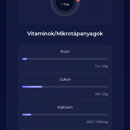
/
70
g
Vitaminok/Mikrotápanyagok
Rost
1.4
/
25
g
Cukor
5.8
/
25
g
Kálcium
105.0
/
1000
mg