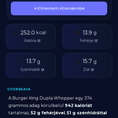
Elmentem étrendembe
🔥
🥩
252.0
13.9
kcal
g
Kalória
Fehérje
🥔
13.7
🫒
15.7
g
g
Szénhidrát
Zsír
GYORSKAJA
A Burger King Dupla Whopper egy 374
grammos adag körülbelül
942 kalóriát
tartalmaz,
52 g fehérjével
,
51 g szénhidráttal