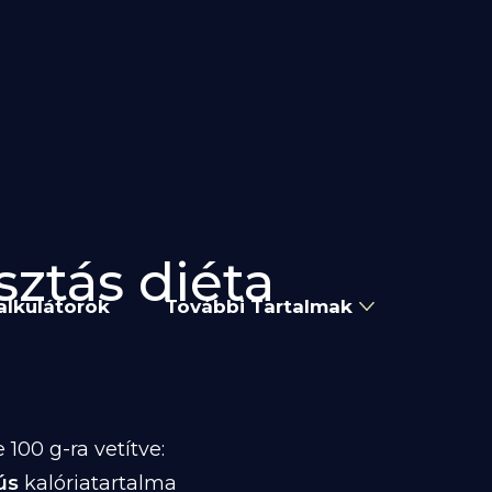
sztás diéta
alkulátorok
További Tartalmak
100 g-ra vetítve:
ús
kalóriatartalma