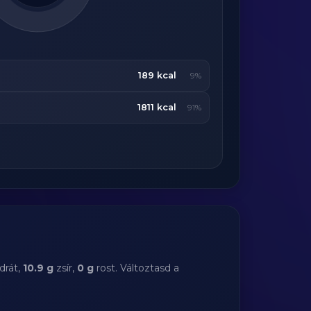
189 kcal
9%
1811 kcal
91%
drát,
10.9 g
zsír,
0 g
rost. Változtasd a