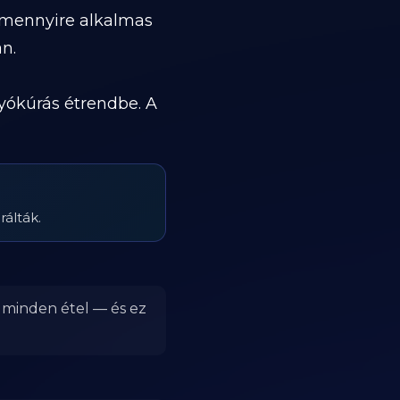
 mennyire alkalmas
an.
yókúrás étrendbe. A
rálták.
r minden étel — és ez