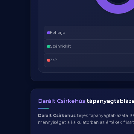
Fehérje
Szénhidrát
Zsír
Darált Csirkehús
tápanyagtábláz
Darált Csirkehús
teljes tápanyagtáblázata 1
mennyiséget a kalkulátorban az értékek frissí