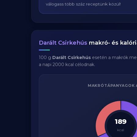
válogass több száz receptünk közül!
Darált Csirkehús
makró- és kalóri
100 g
Darált Csirkehús
esetén a makrók me
a napi 2000 kcal célodnak.
MAKRÓTÁPANYAGOK 
189
kcal