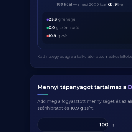
189 kcal
— a napi 2000 kcal
kb.
9
%-a
23.3
g fehérje
0.0
g szénhidrát
10.9
g zsír
Kattints egy adagra a kalkulátor automatikus feltölté
Mennyi tápanyagot tartalmaz a
D
Add meg a fogyasztott mennyiséget és az aláb
szénhidrátot és
10.9 g
zsírt.
g