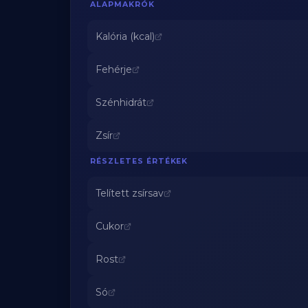
ALAPMAKRÓK
Kalória (kcal)
Fehérje
Szénhidrát
Zsír
RÉSZLETES ÉRTÉKEK
Telített zsírsav
Cukor
Rost
Só