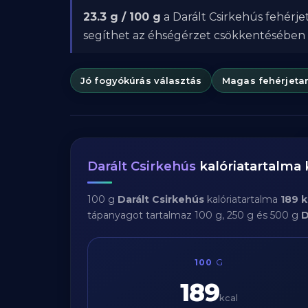
23.3 g / 100 g
a Darált Csirkehús fehérje
segíthet az éhségérzet csökkentésében
Jó fogyókúrás választás
Magas fehérjeta
Darált Csirkehús
kalóriatartalma
100 g
Darált Csirkehús
kalóriatartalma
189 k
tápanyagot tartalmaz 100 g, 250 g és 500 g
D
100
G
189
kcal