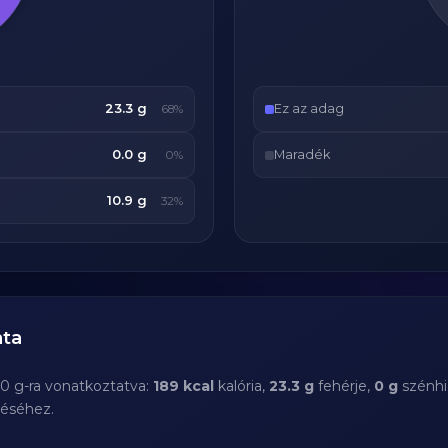
23.3 g
Ez az adag
68%
0.0 g
Maradék
0%
10.9 g
32%
ata
00 g-ra vonatkoztatva:
189 kcal
kalória,
23.3 g
fehérje,
0 g
szénhi
téséhez.