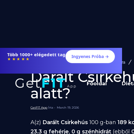
Több 1000+ elégedett tag
Ingyenes Próba →
★★★★★
Diéta és Étrend
Ételek Fogyásra
Darált Csirkeh
Főoldal
Diét
alatt?
GetFIT App
Írta -
March 19, 2026
A(z)
Darált Csirkehús
100 g-ban
189 k
23.3 g fehérje
,
0 g szénhidrát
(ebből