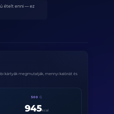
ú ételt enni — ez
ábbi kártyák megmutatják, mennyi kalóriát és
500
G
945
kcal