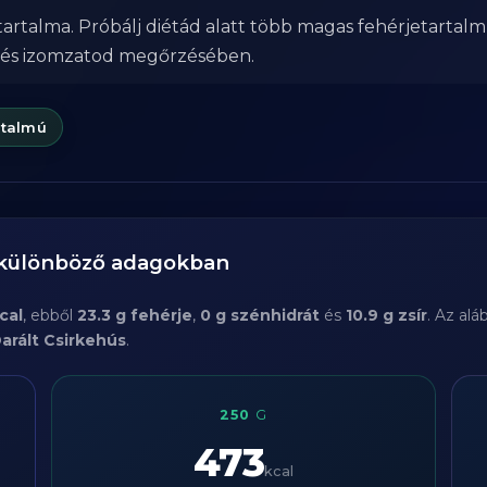
tartalma. Próbálj diétád alatt több magas fehérjetartalm
 és izomzatod megőrzésében.
rtalmú
 különböző adagokban
cal
, ebből
23.3 g fehérje
,
0 g szénhidrát
és
10.9 g zsír
. Az al
arált Csirkehús
.
250
G
473
kcal