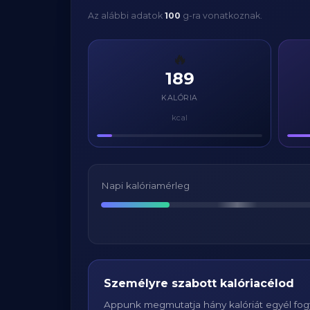
Az alábbi adatok
100
g-ra vonatkoznak.
🔥
189
KALÓRIA
kcal
Napi kalóriamérleg
Személyre szabott kalóriacélod
Appunk megmutatja hány kalóriát egyél fogy