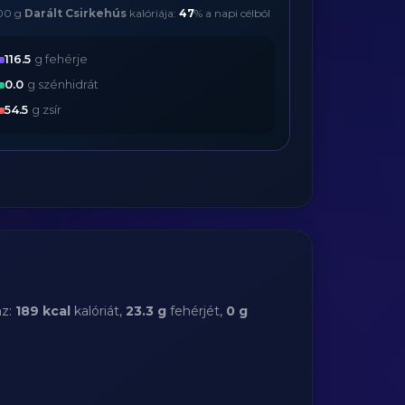
00 g
Darált Csirkehús
kalóriája:
47
% a napi célból
116.5
g fehérje
0.0
g szénhidrát
54.5
g zsír
az:
189 kcal
kalóriát,
23.3 g
fehérjét,
0 g