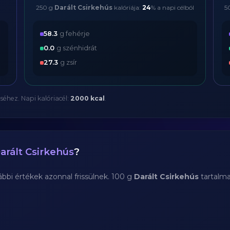
250 g
Darált Csirkehús
kalóriája:
24
% a napi célból
5
58.3
g fehérje
0.0
g szénhidrát
27.3
g zsír
séhez. Napi kalóriacél:
2000 kcal
.
arált Csirkehús
?
bi értékek azonnal frissülnek. 100 g
Darált Csirkehús
tartalm