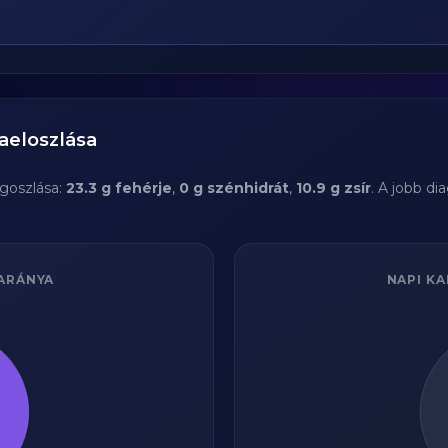
aeloszlása
goszlása:
23.3 g fehérje
,
0 g szénhidrát
,
10.9 g zsír
. A jobb d
ARÁNYA
NAPI KA