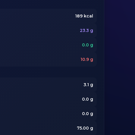
189
kcal
23.3
g
0.0
g
10.9
g
3.1
g
0.0
g
0.0
g
75.00
g