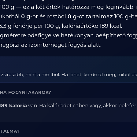
100 g — ez a két érték határozza meg leginkább,
cukorból
0 g
-ot és rostból
0 g
-ot tartalmaz 100 g-b
.3 g fehérje per 100 g, kalóriaértéke 189 kcal.
gméretre odafigyelve hatékonyan beépíthető fog
megőrzi az izomtömeget fogyás alatt.
zsírosabb, mint a mellből. Ha lehet, kérdezd meg, miből da
HA FOGYNI AKAROK?
189 kalória
van. Ha kalóriadeficitben vagy, akkor belefé
RTALMA?