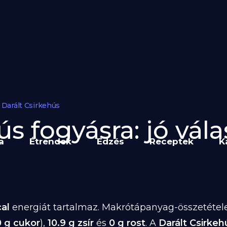
Darált Csirkehús
ús fogyásra: jó vála
a
Étrendek
Edzés
Receptek
K
cal
energiát tartalmaz. Makrótápanyag-összetétele 
0 g cukor
),
10.9 g zsír
és
0 g rost
. A
Darált Csirkeh