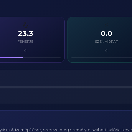
💪
⚡
23.3
0.0
FEHÉRJE
SZÉNHIDRÁT
g
g
ásra & izomépítésre, szerezd meg személyre szabott kalória terv