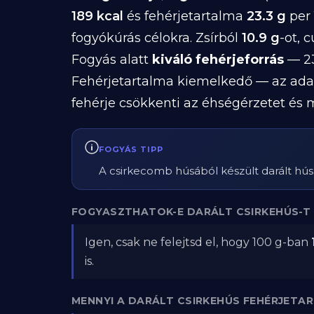
189 kcal
és fehérjetartalma
23.3 g
per 
fogyókúrás célokra. Zsírból
10.9 g
-ot, 
Fogyás alatt
kiváló fehérjeforrás
— 23
Fehérjetartalma kiemelkedő — az ada
fehérje csökkenti az éhségérzetet és 
FOGYÁS TIPP
A csirkecomb húsából készült darált hús 
FOGYASZTHATOK-E DARÁLT CSIRKEHÚS-T 
Igen, csak ne felejtsd el, hogy 100 g-ban
is.
MENNYI A DARÁLT CSIRKEHÚS FEHÉRJETA