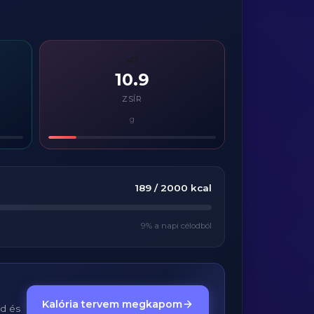
🧈
10.9
ZSÍR
g
189
/
2000
kcal
9
% a napi célodból
Kalória tervem megkapom
ed és