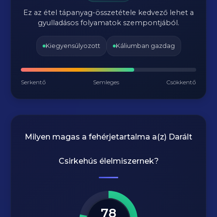
Ez az étel tápanyag-összetétele kedvező lehet a
gyulladásos folyamatok szempontjából.
Kiegyensúlyozott
Káliumban gazdag
Serkentő
Semleges
Csökkentő
Milyen magas a fehérjetartalma a(z)
Darált
Csirkehús
élelmiszernek?
78