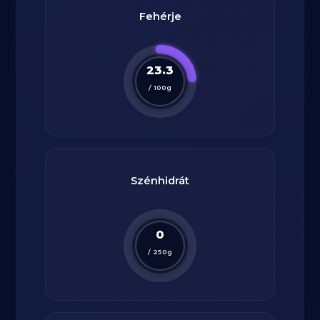
Fehérje
23.3
/
100
g
Szénhidrát
0
/
250
g