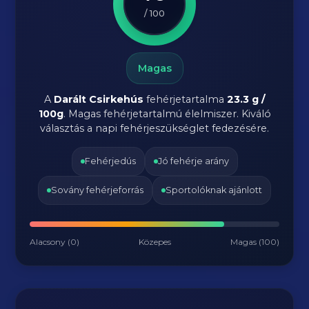
/ 100
Magas
A
Darált Csirkehús
fehérjetartalma
23.3 g /
100g
. Magas fehérjetartalmú élelmiszer. Kiváló
választás a napi fehérjeszükséglet fedezésére.
Fehérjedús
Jó fehérje arány
Sovány fehérjeforrás
Sportolóknak ajánlott
Alacsony (0)
Közepes
Magas (100)