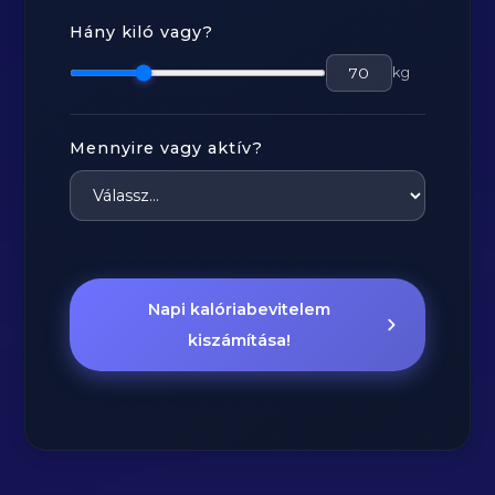
Hány kiló vagy?
kg
Mennyire vagy aktív?
Napi kalóriabevitelem
kiszámítása!