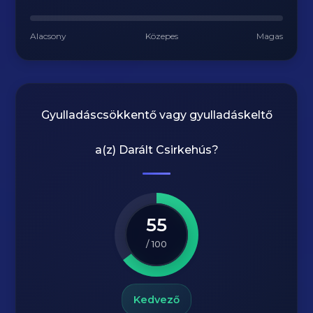
Alacsony
Közepes
Magas
Gyulladáscsökkentő vagy gyulladáskeltő
a(z)
Darált Csirkehús
?
55
/ 100
Kedvező