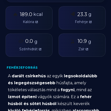
🔥
🥩
189.0
23.3
kcal
g
Kalória
Fehérje
🥔
0.0
🫒
10.9
g
g
Szénhidrát
Zsír
FEHÉRJEFORRÁS
A
darált csirkehús
az egyik
legsokoldalúbb
és legegészségesebb
húsfajta, amely
tökéletes választás mind a
fogyni
, mind az
izmot építeni
vágyók számára. Ez a
fehér
húsból és sötét húsból
készült keverék
kiváló fehérjeforrás
, miközben
alacsonyabb