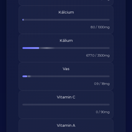
Kálcium
8.0
/
1000
mg
Kálium
677.0
/
3500
mg
Vas
0.9
/
18
mg
Vitamin C
0
/
90
mg
Vitamin A