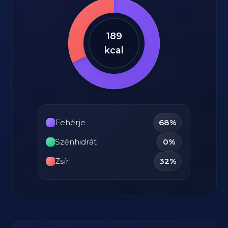
189
kcal
Fehérje
68%
Szénhidrát
0%
Zsír
32%