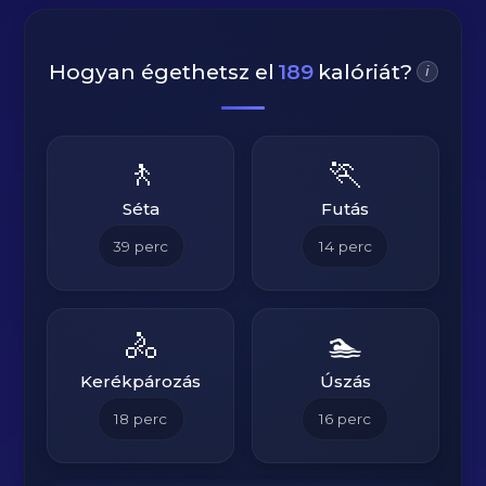
Hogyan égethetsz el
189
kalóriát?
i
🚶
🏃
Séta
Futás
39
perc
14
perc
🚴
🏊
Kerékpározás
Úszás
18
perc
16
perc