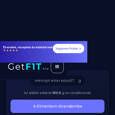
Darált Csirkehús -
Étrendek, receptek és edzéstervek
Ingyenes Próba →
★★★★★
Kalóriatartalom és
Tápanyagok
g
Az alábbi adatok
100.0
g
-ra vonatkoznak.
Elmentem étrendembe