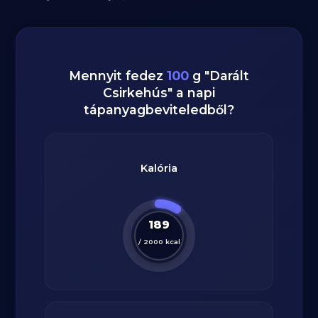
Mennyit fedez
100
g
"
Darált
Csirkehús
" a napi
tápanyagbeviteledből?
Kalória
189
/
2000
kcal