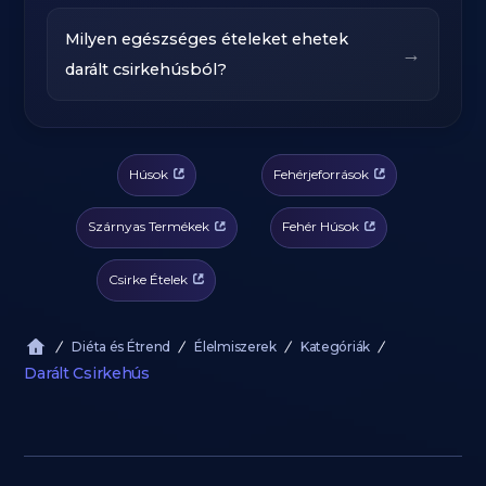
Milyen egészséges ételeket ehetek
→
darált csirkehúsból?
Húsok
Fehérjeforrások
Szárnyas Termékek
Fehér Húsok
Csirke Ételek
Diéta és Étrend
Élelmiszerek
Kategóriák
Darált Csirkehús