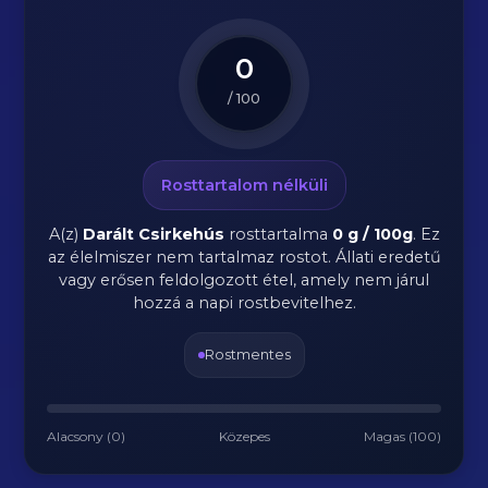
0
/ 100
Rosttartalom nélküli
A(z)
Darált Csirkehús
rosttartalma
0 g / 100g
.
Ez
az élelmiszer nem tartalmaz rostot. Állati eredetű
vagy erősen feldolgozott étel, amely nem járul
hozzá a napi rostbevitelhez.
Rostmentes
Alacsony (0)
Közepes
Magas (100)