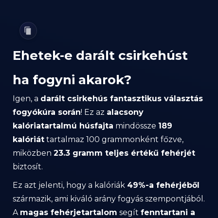
Ehetek-e darált csirkehúst
ha fogyni akarok?
Igen, a
darált csirkehús fantasztikus választás
fogyókúra során
! Ez az
alacsony
kalóriatartalmú húsfajta
mindössze
189
kalóriát
tartalmaz 100 grammonként főzve,
miközben
23.3 gramm teljes értékű fehérjét
biztosít.
Ez azt jelenti, hogy a kalóriák
49%-a fehérjéből
származik, ami kiváló arány fogyás szempontjából.
A
magas fehérjetartalom
segít
fenntartani a