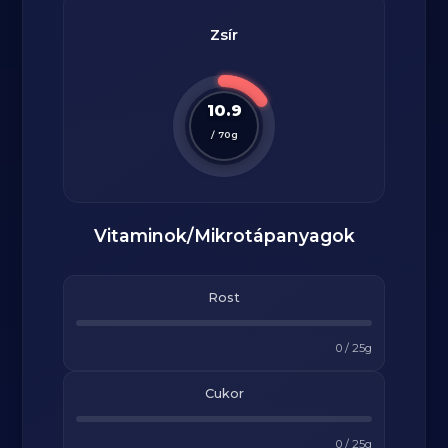
Zsír
10.9
/
70
g
Vitaminok/Mikrotápanyagok
Rost
0
/
25
g
Cukor
0
/
25
g