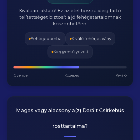
Kiválóan laktató! Ez az étel hosszú ideig tartó
telítettséget biztosít a jó fehérjetartalomnak
köszönhetően.
Fehérjebomba
Kiváló fehérje arány
Kiegyensúlyozott
Gyenge
Közepes
Kiváló
Magas vagy alacsony a(z) Darált Csirkehús
rosttartalma?