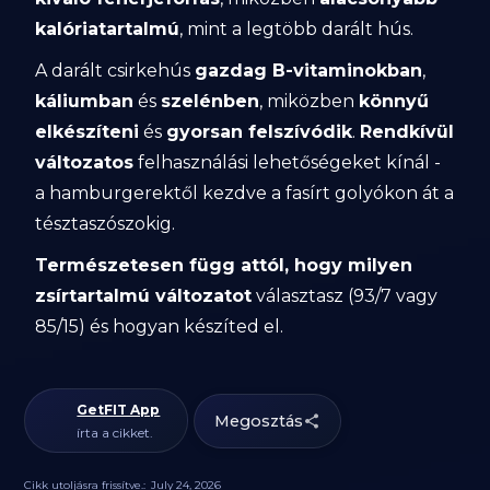
kalóriatartalmú
, mint a legtöbb darált hús.
A darált csirkehús
gazdag B-vitaminokban
,
káliumban
és
szelénben
, miközben
könnyű
elkészíteni
és
gyorsan felszívódik
.
Rendkívül
változatos
felhasználási lehetőségeket kínál -
a hamburgerektől kezdve a fasírt golyókon át a
tésztaszószokig.
Természetesen függ attól, hogy milyen
zsírtartalmú változatot
választasz (93/7 vagy
85/15) és hogyan készíted el.
GetFIT App
Megosztás
írta a cikket.
Cikk utoljásra frissítve.:
July 24, 2026