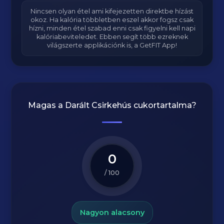
Nincsen olyan étel ami kifejezetten direktbe hízást
okoz. Ha kalória többletben eszel akkor fogsz csak
hízni, minden étel szabad enni csak figyelni kell napi
kalóriabeviteledet. Ebben segít több ezreknek
világszerte applikációnk is, a GetFIT App!
Magas a
Darált Csirkehús
cukortartalma?
0
/ 100
Nagyon alacsony