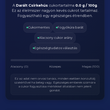
A
Darált Csirkehús
cukortartalma
0.0 g / 100g
.
Ez az élelmiszer nagyon kevés cukrot tartalmaz.
Fogyasztható egy egészséges étrendben.
Cukormentes
Fogyókúra barát
Alacsony cukor arány
Egészségtudatos választás
Alacsony (0)
Közepes
Magas (100)
Ez az adat nem orvosi tanács, minden esetben konzultálj
szakértővel ha beteg vagy. Egészséges emberek számára
a cukor fogyasztása mértékkel általában nem jelent
gondot.