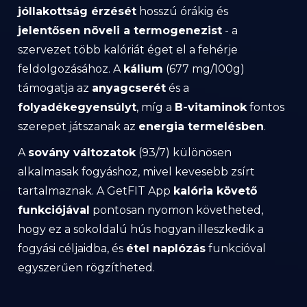
jóllakottság érzését
hosszú órákig és
jelentősen növeli a termogenezist
- a
szervezet több kalóriát éget el a fehérje
feldolgozásához. A
kálium
(677 mg/100g)
támogatja az
anyagcserét
és a
folyadékegyensúlyt
, míg a
B-vitaminok
fontos
szerepet játszanak az
energia termelésben
.
A
sovány változatok
(93/7) különösen
alkalmasak fogyáshoz, mivel kevesebb zsírt
tartalmaznak. A GetFIT App
kalória követő
funkciójával
pontosan nyomon követheted,
hogy ez a sokoldalú hús hogyan illeszkedik a
fogyási céljaidba, és
étel naplózás
funkcióval
egyszerűen rögzítheted.