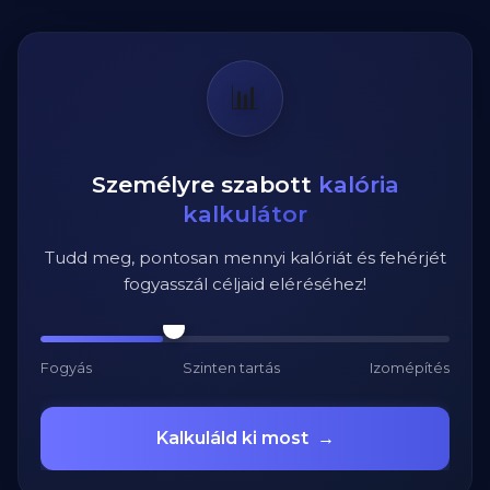
📊
Személyre szabott
kalória
kalkulátor
Tudd meg, pontosan mennyi kalóriát és fehérjét
fogyasszál céljaid eléréséhez!
Fogyás
Szinten tartás
Izomépítés
Kalkuláld ki most
→