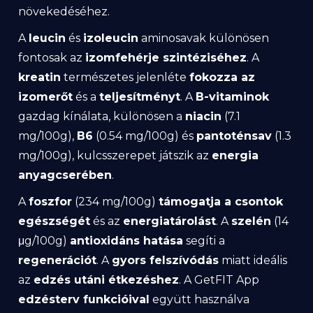
növekedéséhez.
A
leucin
és
izoleucin
aminosavak különösen
fontosak az
izomfehérje szintéziséhez
. A
kreatin
természetes jelenléte
fokozza az
izomerőt
és a
teljesítményt
. A
B-vitaminok
gazdag kínálata, különösen a
niacin
(7.1
mg/100g),
B6
(0.54 mg/100g) és
pantoténsav
(1.3
mg/100g), kulcsszerepet játszik az
energia
anyagcserében
.
A
foszfor
(234 mg/100g)
támogatja a csontok
egészségét
és az
energiatárolást
. A
szelén
(14
μg/100g)
antioxidáns hatása
segíti a
regenerációt
. A
gyors felszívódás
miatt ideális
az
edzés utáni étkezéshez
. A GetFIT App
edzésterv funkcióival
együtt használva