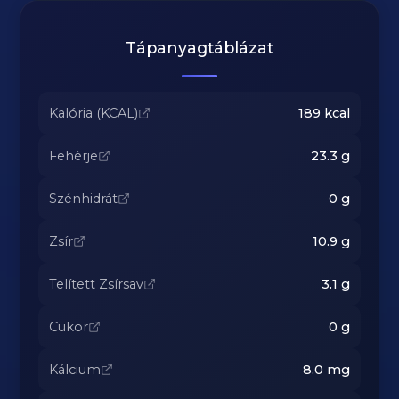
Tápanyagtáblázat
Kalória (KCAL)
189
kcal
Fehérje
23.3
g
Szénhidrát
0
g
Zsír
10.9
g
Telített Zsírsav
3.1
g
Cukor
0
g
Kálcium
8.0
mg