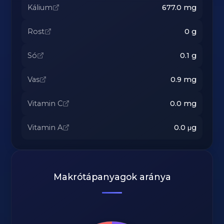
Kálium
677.0
mg
Rost
0
g
Só
0.1
g
Vas
0.9
mg
Vitamin C
0.0
mg
Vitamin A
0.0
μg
Makrótápanyagok aránya