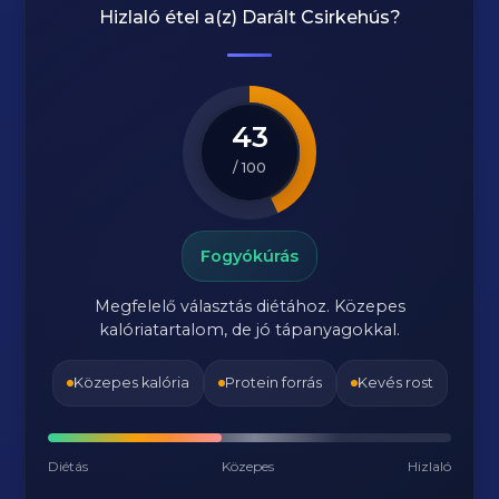
Hizlaló étel a(z)
Darált Csirkehús
?
43
/ 100
Fogyókúrás
Megfelelő választás diétához. Közepes
kalóriatartalom, de jó tápanyagokkal.
Közepes kalória
Protein forrás
Kevés rost
Diétás
Közepes
Hizlaló