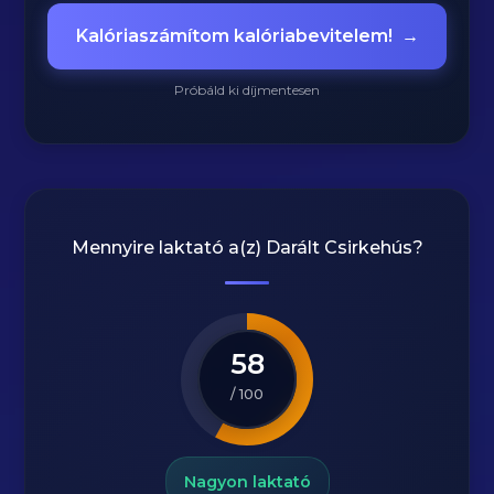
Kalóriaszámítom kalóriabevitelem!
→
Próbáld ki díjmentesen
Mennyire laktató a(z)
Darált Csirkehús
?
58
/ 100
Nagyon laktató