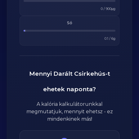
0
/
900
μg
Só
0.1
/
6
g
Mennyi
Darált Csirkehús
-t
ehetek naponta?
A kalória kalkulátorunkkal
megmutatjuk, mennyit ehetsz - ez
mindenkinek más!