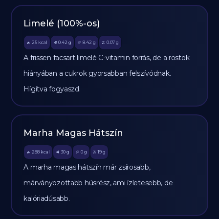
Limelé (100%-os)
25
kcal
0.42
g
8.42
g
0.07
g
🔥
🥩
🥔
🫒
A frissen facsart limelé C-vitamin forrás, de a rostok
hiányában a cukrok gyorsabban felszívódnak.
Hígítva fogyaszd.
Marha Magas Hátszín
288
kcal
30
g
0
g
19
g
🔥
🥩
🥔
🫒
A marha magas hátszín már zsírosabb,
márványozottabb húsrész, ami ízletesebb, de
kalóriadúsabb.