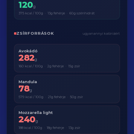
120
g
375 kcal / 100g · 13g fehérje · 60g szénhidrát
ZSÍRFORRÁSOK
ugyanannyi kalóriáért
Avokádó
282
g
160 kcal / 100g · 2g fehérje · 15g zsír
Mandula
78
g
579 kcal / 100g · 21g fehérje · 50g zsír
Mozzarella light
240
g
188 kcal / 100g · 18g fehérje · 13g zsír