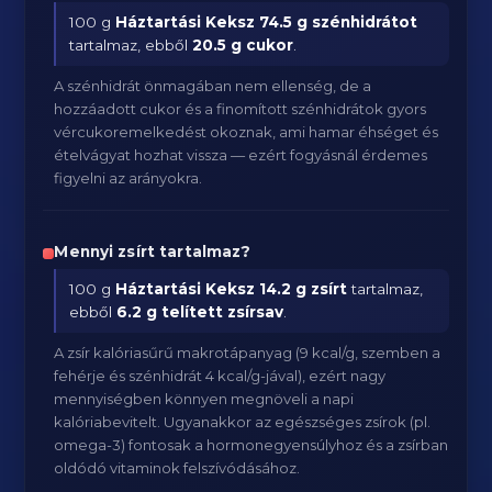
100 g
Háztartási Keksz
74.5 g szénhidrátot
tartalmaz, ebből
20.5 g cukor
.
A szénhidrát önmagában nem ellenség, de a
hozzáadott cukor és a finomított szénhidrátok gyors
vércukoremelkedést okoznak, ami hamar éhséget és
ételvágyat hozhat vissza — ezért fogyásnál érdemes
figyelni az arányokra.
Mennyi zsírt tartalmaz?
100 g
Háztartási Keksz
14.2 g zsírt
tartalmaz,
ebből
6.2 g telített zsírsav
.
A zsír kalóriasűrű makrotápanyag (9 kcal/g, szemben a
fehérje és szénhidrát 4 kcal/g-jával), ezért nagy
mennyiségben könnyen megnöveli a napi
kalóriabevitelt. Ugyanakkor az egészséges zsírok (pl.
omega-3) fontosak a hormonegyensúlyhoz és a zsírban
oldódó vitaminok felszívódásához.