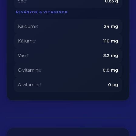
Só
0.65
g
ÁSVÁNYOK & VITAMINOK
Kalcium
24
mg
Kálium
110
mg
Vas
3.2
mg
C-vitamin
0.0
mg
A-vitamin
0
μg