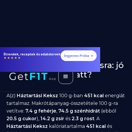
Étrendek, receptek és edzéstervek
Ingyenes Próba →
★★★★★
Háztartási Keksz fogyásra: jó
választás diéta alatt?
GetFIT App
Írta -
March 19, 2026
A(z)
Háztartási Keksz
100 g-ban
451 kcal
energiát
tartalmaz. Makrótápanyag-összetétele 100 g-ra
vetítve:
7.4 g fehérje
,
74.5 g szénhidrát
(ebből
20.5 g cukor
),
14.2 g zsír
és
2.3 g rost
. A
Háztartási Keksz
kalóriatartalma
451 kcal
és