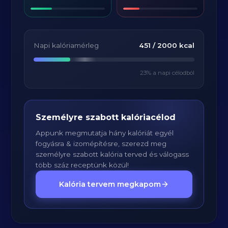
Napi kalóriamérleg
451
/
2000
kcal
23
% a napi célodból
Személyre szabott kalóriacélod
Appunk megmutatja hány kalóriát egyél
fogyásra & izomépítésre, szerezd meg
személyre szabott kalória terved és válogass
több száz receptünk közül!
Kalória tervem megkapom