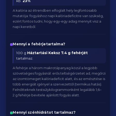
kb.
23
%
.
A kalória az étrendben elfoglalt hely legfontosabb
mutatója: fogyáshoz napi kalóriadeficitre van szükség,
ezért fontos tudni, hogy egy-egy adag mennyit visz a
napi keretből.
Mennyi a fehérjetartalma?
100 g
Háztartási Keksz
7.4 g fehérjét
tartalmaz.
A fehérje a három makrotápanyag közül a legjobb
szövetséges fogyásnál: erős teltségérzetet ad, megőrzi
az izomtömeget kalóriadeficit alatt, és az emésztése is
több energiát igényel a szervezettől (termikus hatás).
Felnőtteknek testsúlykilogrammonként legalább 1,6–
2 g fehérje bevitele ajánlott fogyás alatt.
Mennyi szénhidrátot tartalmaz?