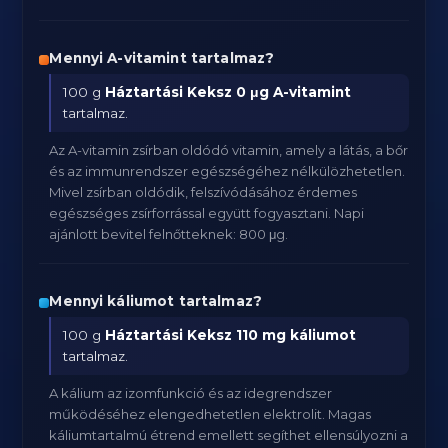
Mennyi A-vitamint tartalmaz?
100 g
Háztartási Keksz
0 μg A-vitamint
tartalmaz.
Az A-vitamin zsírban oldódó vitamin, amely a látás, a bőr
és az immunrendszer egészségéhez nélkülözhetetlen.
Mivel zsírban oldódik, felszívódásához érdemes
egészséges zsírforrással együtt fogyasztani. Napi
ajánlott bevitel felnőtteknek: 800 μg.
Mennyi káliumot tartalmaz?
100 g
Háztartási Keksz
110 mg káliumot
tartalmaz.
A kálium az izomfunkció és az idegrendszer
működéséhez elengedhetetlen elektrolit. Magas
káliumtartalmú étrend emellett segíthet ellensúlyozni a