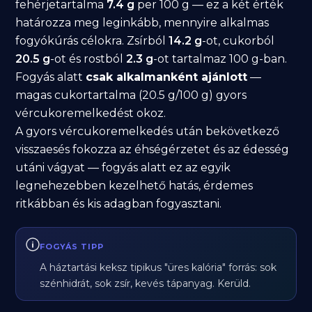
fehérjetartalma
7.4 g
per 100 g — ez a két érték
határozza meg leginkább, mennyire alkalmas
fogyókúrás célokra. Zsírból
14.2 g
-ot, cukorból
20.5 g
-ot és rostból
2.3 g
-ot tartalmaz 100 g-ban.
Fogyás alatt
csak alkalmanként ajánlott
—
magas cukortartalma (20.5 g/100 g) gyors
vércukoremelkedést okoz.
A gyors vércukoremelkedés után bekövetkező
visszaesés fokozza az éhségérzetet és az édesség
utáni vágyat — fogyás alatt ez az egyik
legnehezebben kezelhető hatás, érdemes
ritkábban és kis adagban fogyasztani.
FOGYÁS TIPP
A háztartási keksz tipikus "üres kalória" forrás: sok
szénhidrát, sok zsír, kevés tápanyag. Kerüld.