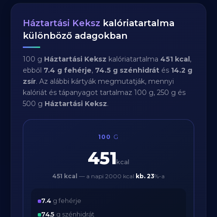
Háztartási Keksz
kalóriatartalma
különböző adagokban
100 g
Háztartási Keksz
kalóriatartalma
451 kcal
,
ebből
7.4 g fehérje
,
74.5 g szénhidrát
és
14.2 g
zsír
. Az alábbi kártyák megmutatják, mennyi
kalóriát és tápanyagot tartalmaz 100 g, 250 g és
500 g
Háztartási Keksz
.
100
G
451
kcal
451 kcal
— a napi 2000 kcal
kb.
23
%-a
7.4
g fehérje
74.5
g szénhidrát