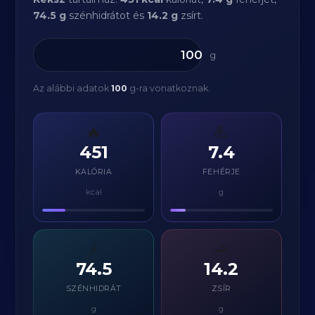
74.5 g
szénhidrátot és
14.2 g
zsírt.
g
Az alábbi adatok
100
g-ra vonatkoznak.
🔥
💪
451
7.4
KALÓRIA
FEHÉRJE
kcal
g
⚡
🧈
74.5
14.2
SZÉNHIDRÁT
ZSÍR
g
g