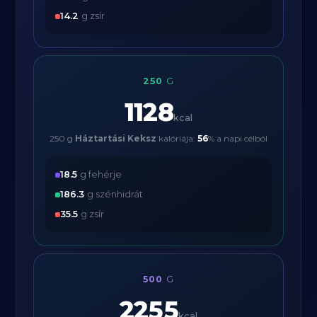
14.2
g zsír
250
G
1128
kcal
250 g
Háztartási Keksz
kalóriája:
56
% a napi célból
18.5
g fehérje
186.3
g szénhidrát
35.5
g zsír
500
G
2255
kcal