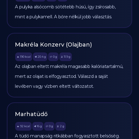
A pulyka alsócomb sötétebb húsú, így zsírosabb,
mint a pulykamell. A bőre nélkül jobb választás.
Makréla Konzerv (Olajban)
190
kcal
20.4
g
0
g
11.9
g
🔥
🥩
🥔
🫒
Az olajban eltett makréla magasabb kalóriatartalmú,
mert az olajat is elfogyasztod. Válaszd a saját
levében vagy vízben eltett változatot.
Marhatüdő
92
kcal
16
g
0
g
2
g
🔥
🥩
🥔
🫒
A tüdő manapság ritkábban fogyasztott belsőség.