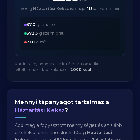
500 g
Háztartási Keksz
kalóriája:
113
% a napi célból
37.0
g fehérje
372.5
g szénhidrát
71.0
g zsír
Kattints egy adagra a kalkulátor automatikus
feltöltéséhez. Napi kalóriacél:
2000 kcal
.
Mennyi tápanyagot tartalmaz a
Háztartási Keksz
?
Add meg a fogyasztott mennyiséget és az alábbi
értékek azonnal frissülnek. 100 g
Háztartási
Keksz
tartalmaz:
451 kcal
kalóriát,
7.4 g
fehérjét,