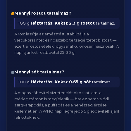
Mennyi rostot tartalmaz?
100 g
Háztartási Keksz
2.3 g rostot
tartalmaz.
A rost lassítja az emésztést, stabilizálja a
vércukorszintet és hosszabb teltségérzetet biztosít —
ezért a rostos ételek fogyásnál különösen hasznosak. A
napi ajánlott rostbevitel 25–30 g.
Mennyi sót tartalmaz?
100 g
Háztartási Keksz
0.65 g sót
tartalmaz.
A magas sóbevitel vízretenciót okozhat, ami a
mérlegszámon is megjelenik — bár ez nem valódi
zsírgyarapodás, a puffadás és a nehézség érzése
kellemetlen. A WHO napi legfeljebb 5 g sóbevitelt ajánl
felnőtteknek.