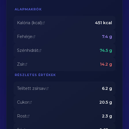
ALAPMAKRÓK
Kalória (kcal)
451
kcal
Fehérje
7.4
g
Szénhidrát
74.5
g
Zsír
14.2
g
RÉSZLETES ÉRTÉKEK
Telített zsírsav
6.2
g
Cukor
20.5
g
Rost
2.3
g