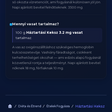
só okozta vízretenciót, ami fogyásnál különösen jól jön.
Napi ajánlott bevitel felnőtteknek: 3500 mg.
Mennyi vasat tartalmaz?
100 g
Háztartási Keksz
3.2 mg vasat
tartalmaz.
A vas az oxigénszállításhoz szükséges hemoglobin
kulcsösszetevője. Vashiány fáradtságot, csökkent
terhelhetőséget okozhat — ami edzés alapú fogyásnál
közvetlenül rontja a teljesítményt. Napi ajánlott bevitel:
nőknek 18 mg, férfiaknak 10 mg.
Háztartási Keksz
Diéta és Étrend
Ételek Fogyásra