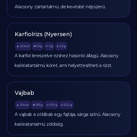
Alacsony zsírtartalmú, de kevésbé népszerű.
Karfiolrizs (Nyersen)
25
kcal
1.9
g
5
g
0.3
g
🔥
🥩
🥔
🫒
A karfiol lereszelve rizshez hasonló állagú. Alacsony
kalóriatartalmú köret, ami helyettesítheti a rizst.
Vajbab
31
kcal
1.83
g
6.97
g
0.22
g
🔥
🥩
🥔
🫒
A vajbab a zöldbab egy fajtája, sárga színű. Alacsony
kalóriatartalmú zöldség.