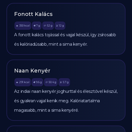
Fonott Kalács
350
kcal
7
g
52
g
12
g
🔥
🥩
🥔
🫒
A fonott kalács tojással és vajjal készül, így zsírosabb
és kalóriadúsabb, mint a sima kenyér.
Naan Kenyér
291
kcal
9.6
g
50.4
g
5.7
g
🔥
🥩
🥔
🫒
Az indiai naan kenyér joghurttal és élesztővel készül,
és gyakran vajjal kenik meg. Kalóriatartalma
magasabb, mint a sima kenyéré.