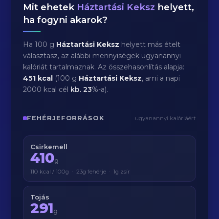
Mit ehetek
Háztartási Keksz
helyett,
ha fogyni akarok?
Ha 100 g
Háztartási Keksz
helyett más ételt
választasz, az alábbi mennyiségek ugyanannyi
kalóriát tartalmaznak. Az összehasonlítás alapja:
451 kcal
(100 g
Háztartási Keksz
, ami a napi
2000 kcal cél
kb.
23
%-a).
FEHÉRJEFORRÁSOK
ugyanannyi kalóriáért
Csirkemell
410
g
110 kcal / 100g · 23g fehérje · 1g zsír
Tojás
291
g