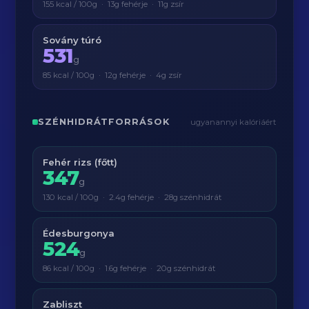
155 kcal / 100g · 13g fehérje · 11g zsír
Sovány túró
531
g
85 kcal / 100g · 12g fehérje · 4g zsír
SZÉNHIDRÁTFORRÁSOK
ugyanannyi kalóriáért
Fehér rizs (főtt)
347
g
130 kcal / 100g · 2.4g fehérje · 28g szénhidrát
Édesburgonya
524
g
86 kcal / 100g · 1.6g fehérje · 20g szénhidrát
Zabliszt