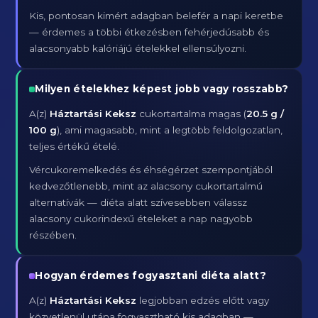
Kis, pontosan kimért adagban belefér a napi keretbe
— érdemes a többi étkezésben fehérjedúsabb és
alacsonyabb kalóriájú ételekkel ellensúlyozni.
Milyen ételekhez képest jobb vagy rosszabb?
A(z)
Háztartási Keksz
cukortartalma magas (
20.5 g /
100 g
), ami magasabb, mint a legtöbb feldolgozatlan,
teljes értékű ételé.
Vércukoremelkedés és éhségérzet szempontjából
kedvezőtlenebb, mint az alacsony cukortartalmú
alternatívák — diéta alatt szívesebben válassz
alacsony cukorindexű ételeket a nap nagyobb
részében.
Hogyan érdemes fogyasztani diéta alatt?
A(z)
Háztartási Keksz
legjobban edzés előtt vagy
közvetlenül utána fogyasztható kis adagban —