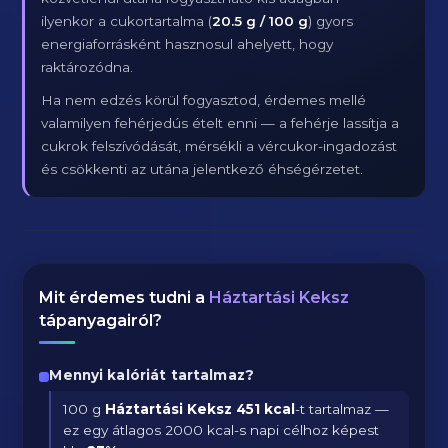
ilyenkor a cukortartalma (
20.5 g / 100 g
) gyors
energiaforrásként hasznosul ahelyett, hogy
raktározódna.
Ha nem edzés körül fogyasztod, érdemes mellé
valamilyen fehérjedús ételt enni — a fehérje lassítja a
cukrok felszívódását, mérsékli a vércukor-ingadozást
és csökkenti az utána jelentkező éhségérzetet.
Mit érdemes tudni a
Háztartási Keksz
tápanyagairól?
Mennyi kalóriát tartalmaz?
100 g
Háztartási Keksz
451 kcal
-t tartalmaz —
ez egy átlagos 2000 kcal-s napi célhoz képest