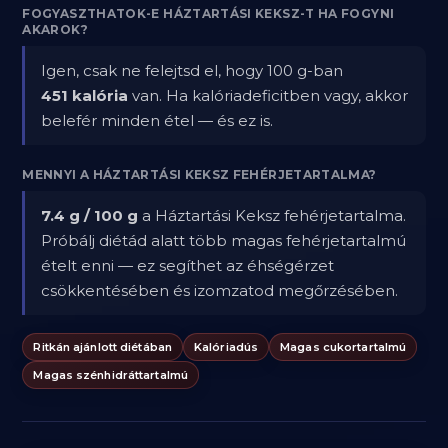
FOGYASZTHATOK-E HÁZTARTÁSI KEKSZ-T HA FOGYNI
AKAROK?
Igen, csak ne felejtsd el, hogy 100 g-ban
451 kalória
van. Ha kalóriadeficitben vagy, akkor
belefér minden étel — és ez is.
MENNYI A HÁZTARTÁSI KEKSZ FEHÉRJETARTALMA?
7.4 g / 100 g
a Háztartási Keksz fehérjetartalma.
Próbálj diétád alatt több magas fehérjetartalmú
ételt enni — ez segíthet az éhségérzet
csökkentésében és izomzatod megőrzésében.
Ritkán ajánlott diétában
Kalóriadús
Magas cukortartalmú
Magas szénhidráttartalmú