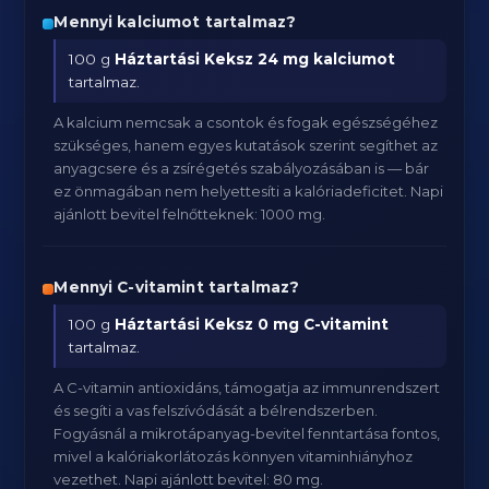
Mennyi kalciumot tartalmaz?
100 g
Háztartási Keksz
24 mg kalciumot
tartalmaz.
A kalcium nemcsak a csontok és fogak egészségéhez
szükséges, hanem egyes kutatások szerint segíthet az
anyagcsere és a zsírégetés szabályozásában is — bár
ez önmagában nem helyettesíti a kalóriadeficitet. Napi
ajánlott bevitel felnőtteknek: 1000 mg.
Mennyi C-vitamint tartalmaz?
100 g
Háztartási Keksz
0 mg C-vitamint
tartalmaz.
A C-vitamin antioxidáns, támogatja az immunrendszert
és segíti a vas felszívódását a bélrendszerben.
Fogyásnál a mikrotápanyag-bevitel fenntartása fontos,
mivel a kalóriakorlátozás könnyen vitaminhiányhoz
vezethet. Napi ajánlott bevitel: 80 mg.