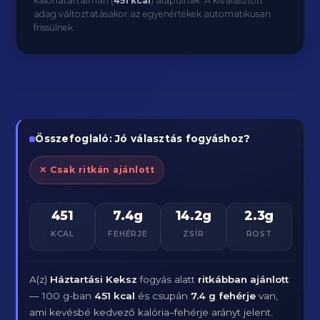
kalóriatartalmán (
451 kcal
) alapulnak. A kiválasztott
adag változtatásakor az egyenértékek automatikusan
frissülnek.
Összefoglaló: Jó választás fogyáshoz?
✕ Csak ritkán ajánlott
451
7.4g
14.2g
2.3g
KCAL
FEHÉRJE
ZSÍR
ROST
A(z)
Háztartási Keksz
fogyás alatt
ritkábban ajánlott
— 100 g-ban
451 kcal
és csupán
7.4 g fehérje
van,
ami kevésbé kedvező kalória–fehérje arányt jelent.