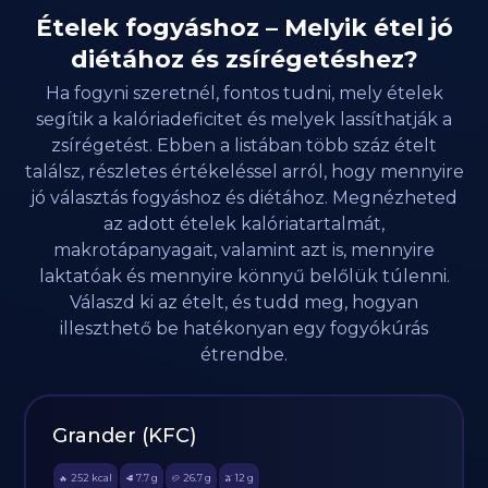
Ételek fogyáshoz – Melyik étel jó
diétához és zsírégetéshez?
Ha fogyni szeretnél, fontos tudni, mely ételek
segítik a kalóriadeficitet és melyek lassíthatják a
zsírégetést. Ebben a listában több száz ételt
találsz, részletes értékeléssel arról, hogy mennyire
jó választás fogyáshoz és diétához. Megnézheted
az adott ételek kalóriatartalmát,
makrotápanyagait, valamint azt is, mennyire
laktatóak és mennyire könnyű belőlük túlenni.
Válaszd ki az ételt, és tudd meg, hogyan
illeszthető be hatékonyan egy fogyókúrás
étrendbe.
Grander (KFC)
252
kcal
7.7
g
26.7
g
12
g
🔥
🥩
🥔
🫒