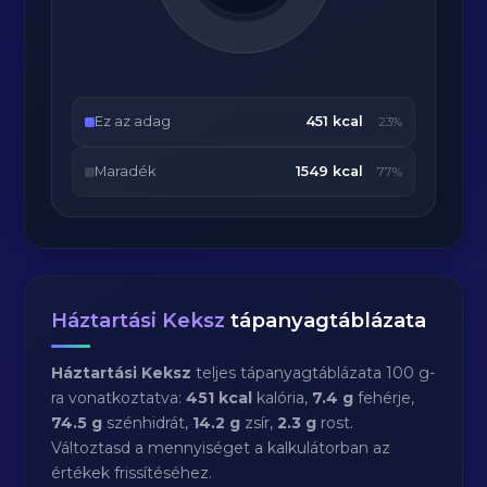
Ez az adag
451 kcal
23%
Maradék
1549 kcal
77%
Háztartási Keksz
tápanyagtáblázata
Háztartási Keksz
teljes tápanyagtáblázata 100 g-
ra vonatkoztatva:
451 kcal
kalória,
7.4 g
fehérje,
74.5 g
szénhidrát,
14.2 g
zsír,
2.3 g
rost.
Változtasd a mennyiséget a kalkulátorban az
értékek frissítéséhez.