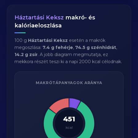
Háztartási Keksz
makró- és
kalóriaeloszlása
100 g
Háztartási Keksz
esetén a makrók
megoszlása:
7.4 g fehérje
,
74.5 g szénhidrát
,
14.2 g zsír
. A jobb diagram megmutatja, ez
mekkora részét teszi ki a napi 2000 kcal célodnak.
MAKRÓTÁPANYAGOK ARÁNYA
451
kcal