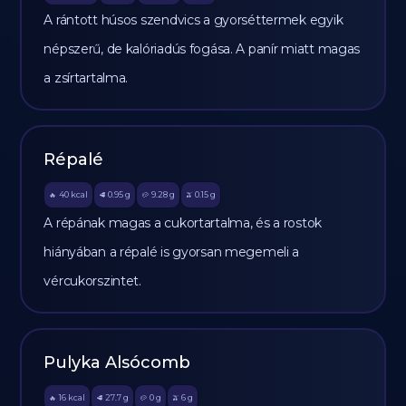
A rántott húsos szendvics a gyorséttermek egyik
népszerű, de kalóriadús fogása. A panír miatt magas
a zsírtartalma.
Répalé
40
kcal
0.95
g
9.28
g
0.15
g
🔥
🥩
🥔
🫒
A répának magas a cukortartalma, és a rostok
hiányában a répalé is gyorsan megemeli a
vércukorszintet.
Pulyka Alsócomb
16
kcal
27.7
g
0
g
6
g
🔥
🥩
🥔
🫒