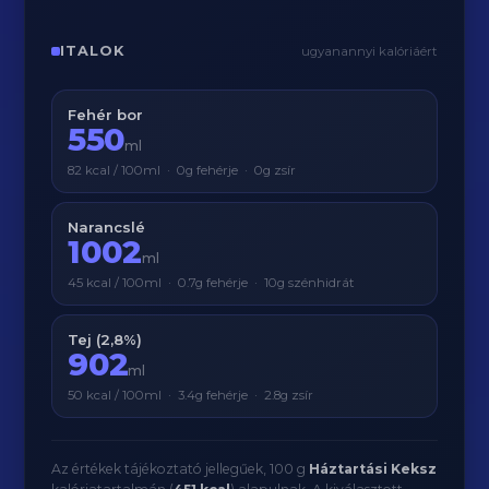
ITALOK
ugyanannyi kalóriáért
Fehér bor
550
ml
82 kcal / 100ml · 0g fehérje · 0g zsír
Narancslé
1002
ml
45 kcal / 100ml · 0.7g fehérje · 10g szénhidrát
Tej (2,8%)
902
ml
50 kcal / 100ml · 3.4g fehérje · 2.8g zsír
Az értékek tájékoztató jellegűek, 100 g
Háztartási Keksz