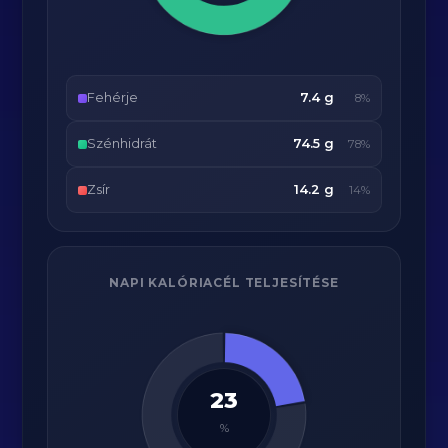
Fehérje
7.4 g
8%
Szénhidrát
74.5 g
78%
Zsír
14.2 g
14%
NAPI KALÓRIACÉL TELJESÍTÉSE
23
%