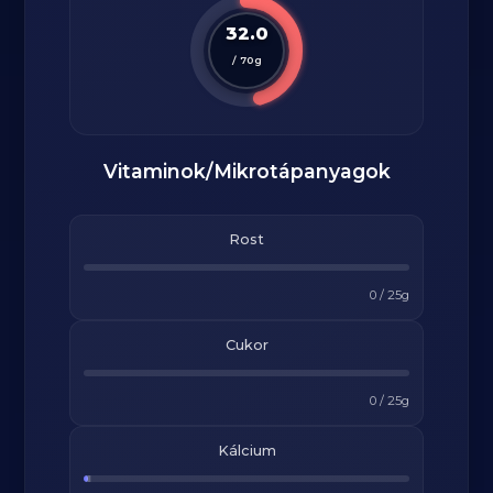
32.0
/
70
g
Vitaminok/Mikrotápanyagok
Rost
0
/
25
g
Cukor
0
/
25
g
Kálcium