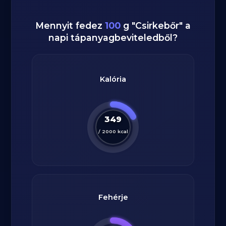
Mennyit fedez
100
g
"
Csirkebőr
" a
napi tápanyagbeviteledből?
Kalória
349
/
2000
kcal
Fehérje