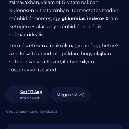
zsírsavakban, valamint B-vitaminokban,
különösen B3-vitaminban. Természetes módon
szénhidrátmentes, így
glikémiás indexe 0
, ami
ketogén és alacsony szénhidrátos diéták
számára ideális.
Természetesen a makrók nagyban függhetnek
az elkészítési módtól - például hogy olajban
sütöd-e vagy grillezed, illetve milyen
fűszerekkel ízesíted.
GetFIT App
Megosztás
írta a cikket.
Cikk utoljásra frissítve.:
July 31, 2026