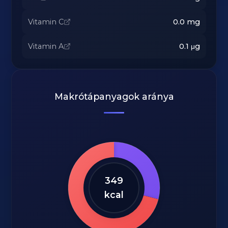
Vitamin C
0.0
mg
Vitamin A
0.1
μg
Makrótápanyagok aránya
349
kcal