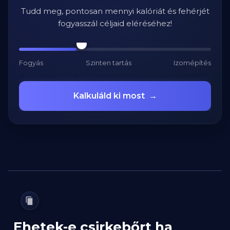
Tudd meg, pontosan mennyi kalóriát és fehérjét
fogyasszál céljaid eléréséhez!
Fogyás
Szinten tartás
Izomépítés
Kalkuláld ki most
→
Ehetek-e csirkebőrt ha