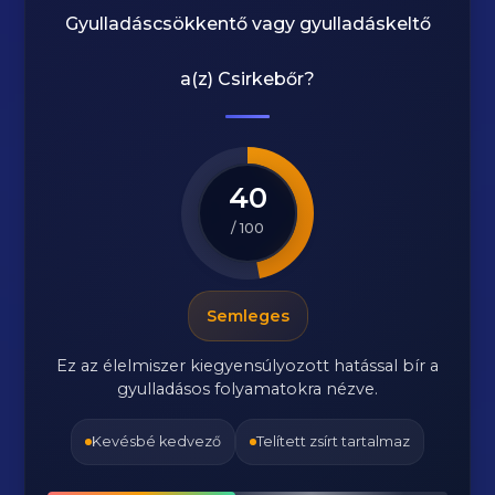
Gyulladáscsökkentő vagy gyulladáskeltő
a(z)
Csirkebőr
?
40
/ 100
Semleges
Ez az élelmiszer kiegyensúlyozott hatással bír a
gyulladásos folyamatokra nézve.
Kevésbé kedvező
Telített zsírt tartalmaz