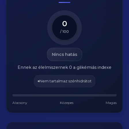
0
/ 100
Nincs hatás
Ennek az élelmiszernek 0 a glikémiás indexe
Nem tartalmaz szénhidrátot
Alacsony
Közepes
Magas