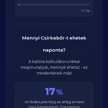
0.1
/
6
g
Mennyi
Csirkebőr
-t ehetek
naponta?
A kalória kalkulátorunkkal
megmutatjuk, mennyit ehetsz - ez
mindenkinek más!
17
%
-ot fedez jelenleg az átlag ember
napi beviteléből. Személyre