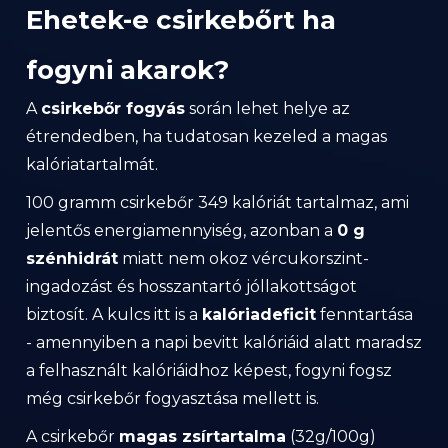
Ehetek-e csirkebőrt ha
fogyni akarok?
A
csirkebőr fogyás
során lehet helye az
étrendedben, ha tudatosan kezeled a magas
kalóriatartalmát.
100 gramm csirkebőr 349 kalóriát tartalmaz, ami
jelentős energiamennyiség, azonban a
0 g
szénhidrát
miatt nem okoz vércukorszint-
ingadozást és hosszantartó jóllakottságot
biztosít. A kulcs itt is a
kalóriadeficit
fenntartása
- amennyiben a napi bevitt kalóriáid alatt maradsz
a felhasznált kalóriáidhoz képest, fogyni fogsz
még csirkebőr fogyasztása mellett is.
A csirkebőr
magas zsírtartalma
(32g/100g)