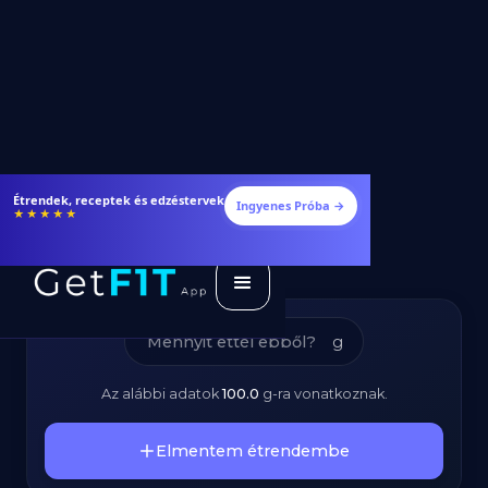
Csirkebőr -
Étrendek, receptek és edzéstervek
Ingyenes Próba →
★★★★★
Kalóriatartalom és
Tápanyagok
g
Az alábbi adatok
100.0
g
-ra vonatkoznak.
Elmentem étrendembe