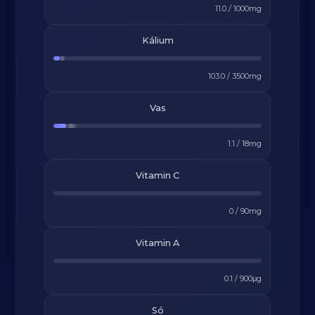
11.0
/
1000
mg
Kálium
103.0
/
3500
mg
Vas
1.1
/
18
mg
Vitamin C
0
/
90
mg
Vitamin A
0.1
/
900
μg
Só