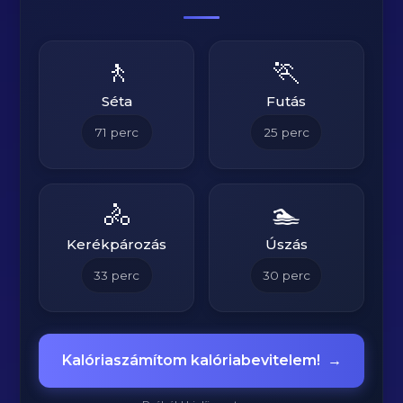
🚶
🏃
Séta
Futás
71
perc
25
perc
🚴
🏊
Kerékpározás
Úszás
33
perc
30
perc
Kalóriaszámítom kalóriabevitelem!
→