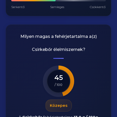
Serkentő
Semleges
Csökkentő
Milyen magas a fehérjetartalma a(z)
Csirkebőr
élelmiszernek?
45
/ 100
Közepes