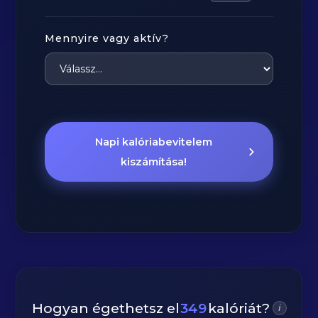
Mennyire vagy aktív?
Napi kalóriabevitelem
kiszámítása!
Hogyan égethetsz el
349
kalóriát?
i