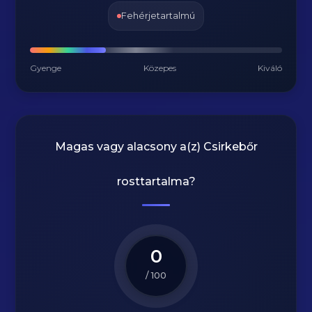
Fehérjetartalmú
Gyenge
Közepes
Kiváló
Magas vagy alacsony a(z) Csirkebőr
rosttartalma?
0
/ 100