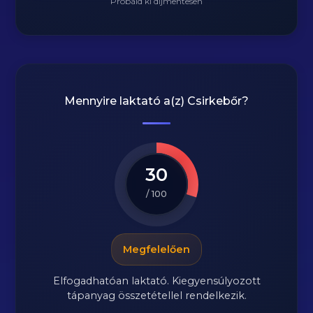
Próbáld ki díjmentesen
Mennyire laktató a(z)
Csirkebőr
?
30
/ 100
Megfelelően
Elfogadhatóan laktató. Kiegyensúlyozott
tápanyag összetétellel rendelkezik.