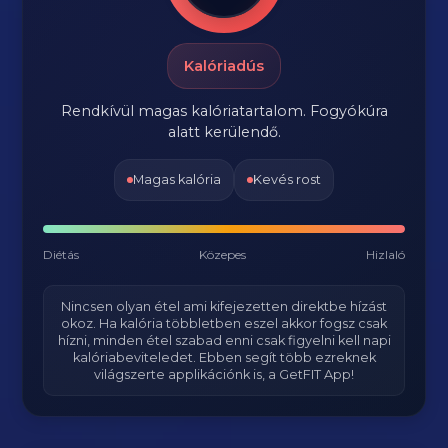
Kalóriadús
Rendkívül magas kalóriatartalom. Fogyókúra
alatt kerülendő.
Magas kalória
Kevés rost
Diétás
Közepes
Hizlaló
Nincsen olyan étel ami kifejezetten direktbe hízást
okoz. Ha kalória többletben eszel akkor fogsz csak
hízni, minden étel szabad enni csak figyelni kell napi
kalóriabeviteledet. Ebben segít több ezreknek
világszerte applikációnk is, a GetFIT App!