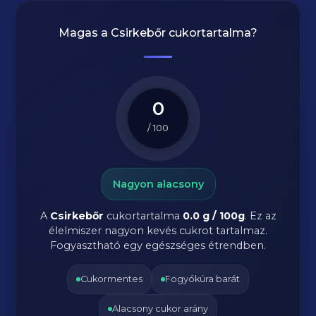
Magas a
Csirkebőr
cukortartalma?
0
/ 100
Nagyon alacsony
A
Csirkebőr
cukortartalma
0.0 g / 100g
. Ez az
élelmiszer nagyon kevés cukrot tartalmaz.
Fogyasztható egy egészséges étrendben.
Cukormentes
Fogyókúra barát
Alacsony cukor arány