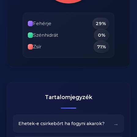
Fehérje
29%
Szénhidrát
0%
Zsír
71%
Tartalomjegyzék
→
Ehetek-e csirkebőrt ha fogyni akarok?