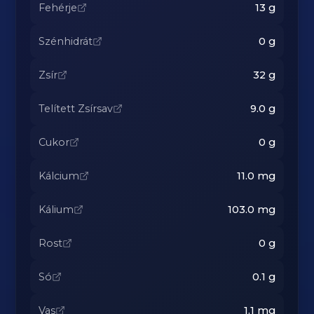
Fehérje
13
g
Szénhidrát
0
g
Zsír
32
g
Telített Zsírsav
9.0
g
Cukor
0
g
Kálcium
11.0
mg
Kálium
103.0
mg
Rost
0
g
Só
0.1
g
Vas
1.1
mg