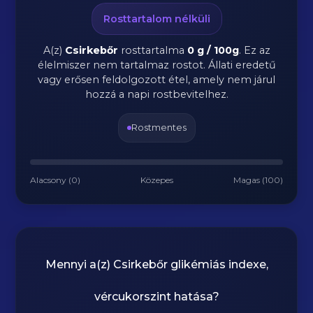
Rosttartalom nélküli
A(z)
Csirkebőr
rosttartalma
0 g / 100g
.
Ez az
élelmiszer nem tartalmaz rostot. Állati eredetű
vagy erősen feldolgozott étel, amely nem járul
hozzá a napi rostbevitelhez.
Rostmentes
Alacsony (0)
Közepes
Magas (100)
Mennyi a(z)
Csirkebőr
glikémiás indexe,
vércukorszint hatása?