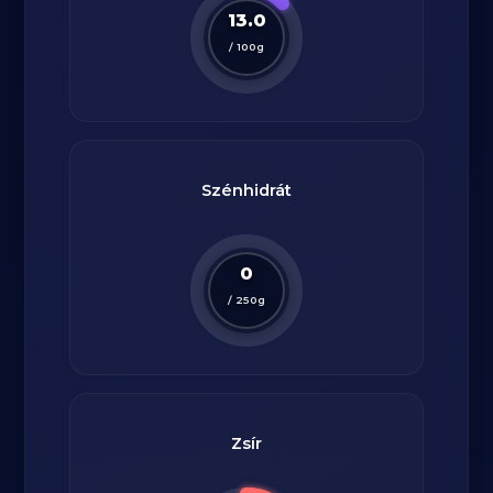
13.0
/
100
g
Szénhidrát
0
/
250
g
Zsír