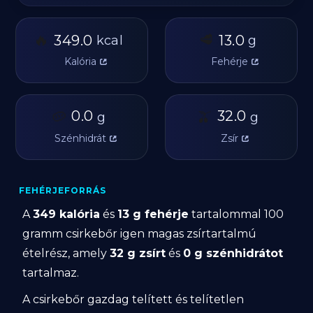
🔥
🥩
349.0
13.0
kcal
g
Kalória
Fehérje
🥔
0.0
🫒
32.0
g
g
Szénhidrát
Zsír
FEHÉRJEFORRÁS
A
349 kalória
és
13 g fehérje
tartalommal 100
gramm csirkebőr igen magas zsírtartalmú
ételrész, amely
32 g zsírt
és
0 g szénhidrátot
tartalmaz.
A csirkebőr gazdag telített és telítetlen