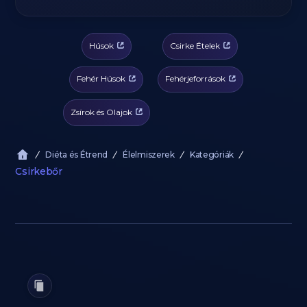
Húsok
Csirke Ételek
Fehér Húsok
Fehérjeforrások
Zsírok és Olajok
Diéta és Étrend
Élelmiszerek
Kategóriák
Csirkebőr