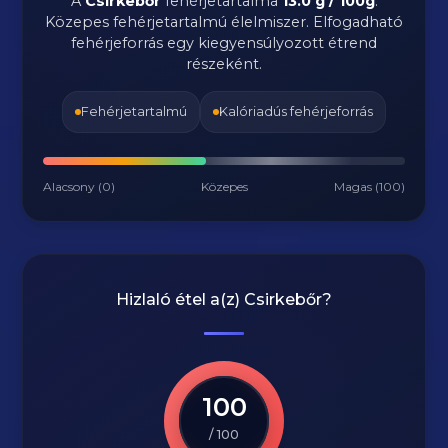
A
Csirkebőr
fehérjetartalma
13.0 g / 100g
.
Közepes fehérjetartalmú élelmiszer. Elfogadható
fehérjeforrás egy kiegyensúlyozott étrend
részeként.
Fehérjetartalmú
Kalóriadús fehérjeforrás
Alacsony (0)
Közepes
Magas (100)
Hizlaló étel a(z)
Csirkebőr
?
100
/ 100