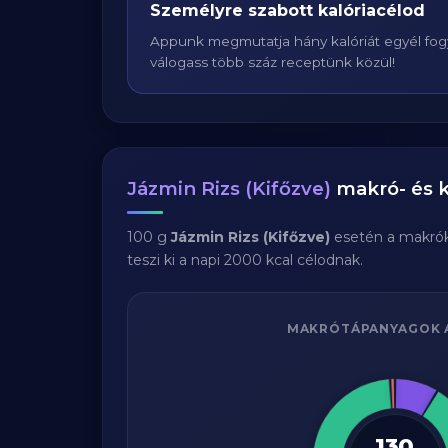
Személyre szabott kalóriacélod
Appunk megmutatja hány kalóriát egyél fogy
válogass több száz receptünk közül!
Jázmin Rizs (Kifőzve)
makró- és k
100 g
Jázmin Rizs (Kifőzve)
esetén a makró
teszi ki a napi 2000 kcal célodnak.
MAKRÓTÁPANYAGOK 
130