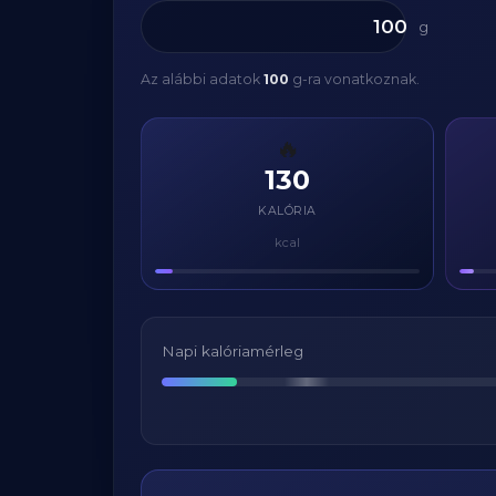
g
Az alábbi adatok
100
g-ra vonatkoznak.
🔥
130
KALÓRIA
kcal
Napi kalóriamérleg