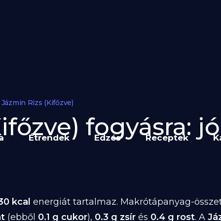
Jázmin Rizs (Kifőzve)
ifőzve) fogyásra: jó
a
Étrendek
Edzés
Receptek
K
30 kcal
energiát tartalmaz. Makrótápanyag-összet
át
(ebből
0.1 g cukor
),
0.3 g zsír
és
0.4 g rost
. A
Já