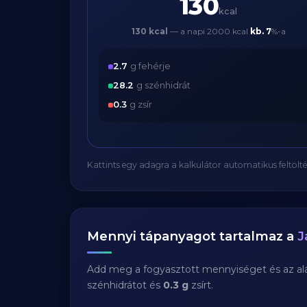
130
kcal
130 kcal
— a napi 2000 kcal
kb.
7
%-a
2.7
g fehérje
28.2
g szénhidrát
0.3
g zsír
Kattints egy adagra a kalkulátor automatikus feltölté
Mennyi tápanyagot tartalmaz a
J
Add meg a fogyasztott mennyiséget és az aláb
szénhidrátot és
0.3 g
zsírt.