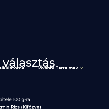
 választás
alkulátorok
További Tartalmak
étele 100 g-ra
zmin Rizs (Kifőzve)