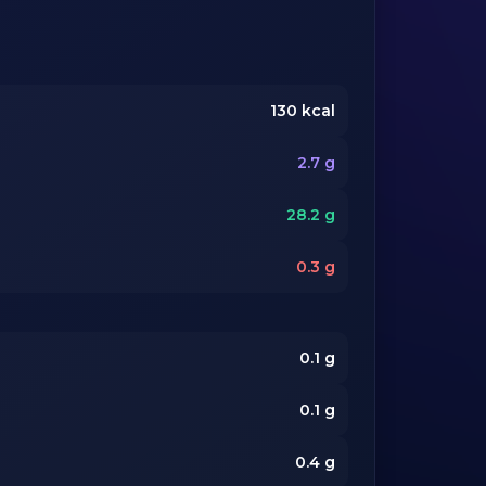
130
kcal
2.7
g
28.2
g
0.3
g
0.1
g
0.1
g
0.4
g