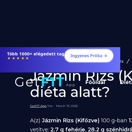
Több 1000+ elégedett tag
Ingyenes Próba →
★★★★★
Diéta és Étrend
Ételek Fogyásra
Jázmin Rizs (K
Főoldal
Diét
diéta alatt?
GetFIT App
Írta -
March 19, 2026
A(z)
Jázmin Rizs (Kifőzve)
100 g-ban
1
vetítve:
2.7 g fehérje
,
28.2 g szénhidr