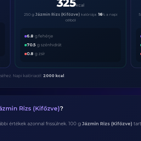
325
kcal
250 g
Jázmin Rizs (Kifőzve)
kalóriája:
16
% a napi
célból
6.8
g fehérje
70.5
g szénhidrát
0.8
g zsír
séhez. Napi kalóriacél:
2000 kcal
.
ázmin Rizs (Kifőzve)
?
bi értékek azonnal frissülnek. 100 g
Jázmin Rizs (Kifőzve)
tar