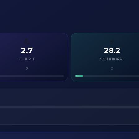
💪
⚡
2.7
28.2
FEHÉRJE
SZÉNHIDRÁT
g
g