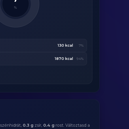
%
130 kcal
7%
1870 kcal
94%
szénhidrát,
0.3 g
zsír,
0.4 g
rost. Változtasd a