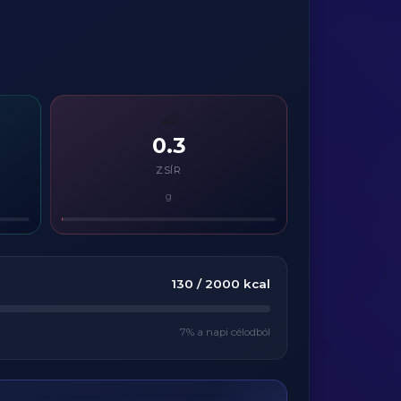
🧈
0.3
ZSÍR
g
130
/
2000
kcal
7
% a napi célodból