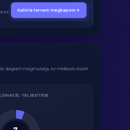
Kalória tervem megkapom
ed és
jobb diagram megmutatja, ez mekkora részét
LÓRIACÉL TELJESÍTÉSE
7