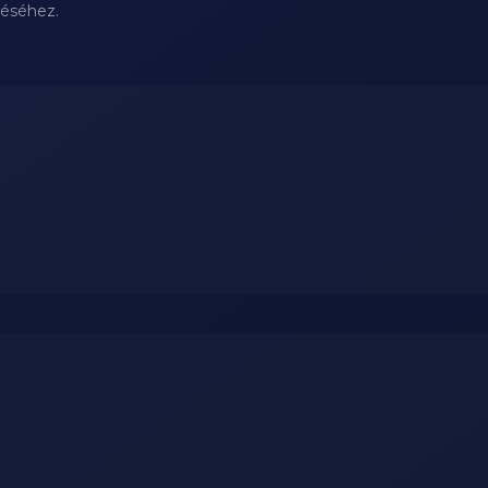
téséhez.