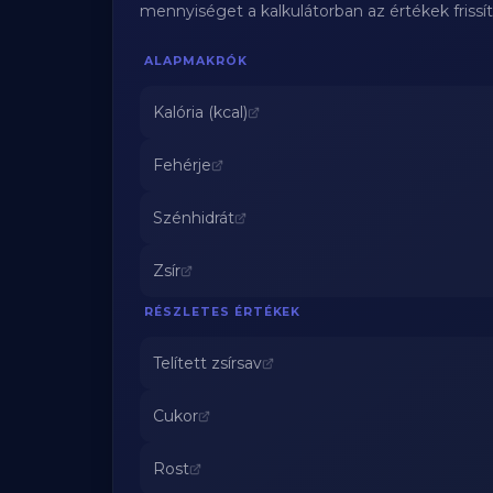
mennyiséget a kalkulátorban az értékek frissí
ALAPMAKRÓK
Kalória (kcal)
Fehérje
Szénhidrát
Zsír
RÉSZLETES ÉRTÉKEK
Telített zsírsav
Cukor
Rost