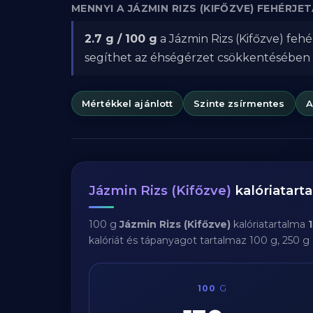
MENNYI A JÁZMIN RIZS (KIFŐZVE) FEHÉRJ
2.7 g / 100 g
a Jázmin Rizs (Kifőzve) feh
segíthet az éhségérzet csökkentésében
Mértékkel ajánlott
Szinte zsírmentes
A
Jázmin Rizs (Kifőzve)
kalóriatar
100 g
Jázmin Rizs (Kifőzve)
kalóriatartalma
kalóriát és tápanyagot tartalmaz 100 g, 250 g
100
G