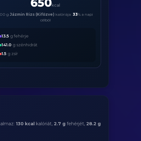
650
kcal
500 g
Jázmin Rizs (Kifőzve)
kalóriája:
33
% a napi
célból
13.5
g fehérje
141.0
g szénhidrát
1.5
g zsír
talmaz:
130 kcal
kalóriát,
2.7 g
fehérjét,
28.2 g