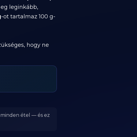
meg leginkább,
g
-ot tartalmaz 100 g-
szükséges, hogy ne
r minden étel — és ez