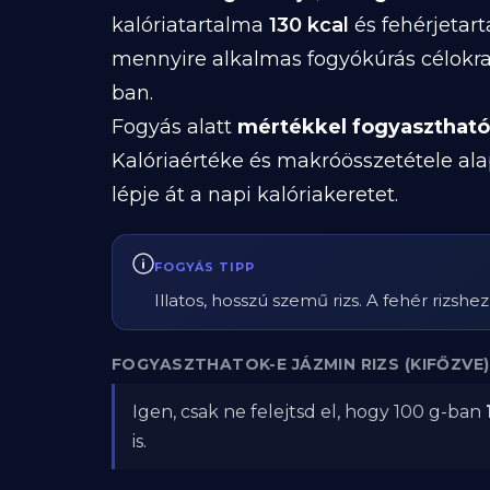
kalóriatartalma
130 kcal
és fehérjetar
mennyire alkalmas fogyókúrás célokra
ban.
Fogyás alatt
mértékkel fogyasztható
Kalóriaértéke és makróösszetétele ala
lépje át a napi kalóriakeretet.
FOGYÁS TIPP
Illatos, hosszú szemű rizs. A fehér rizsh
FOGYASZTHATOK-E JÁZMIN RIZS (KIFŐZVE
Igen, csak ne felejtsd el, hogy 100 g-ban
is.