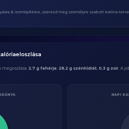
ásra & izomépítésre, szerezd meg személyre szabott kalória terv
alóriaeloszlása
k megoszlása:
2.7 g fehérje
,
28.2 g szénhidrát
,
0.3 g zsír
. A 
ARÁNYA
NAPI KA