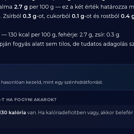
talma
2.7 g
per 100 g — ez a két érték határozza 
. Zsírból
0.3 g
-ot, cukorból
0.1 g
-ot és rostból
0.4 
— 130 kcal per 100 g, fehérje: 2.7 g, zsír: 0.3 g.
pján fogyás alatt sem tilos, de tudatos adagolás 
ez hasonlóan kezeld, mint egy szénhidrátforrást.
)-T HA FOGYNI AKAROK?
130 kalória
van. Ha kalóriadeficitben vagy, akkor belefé