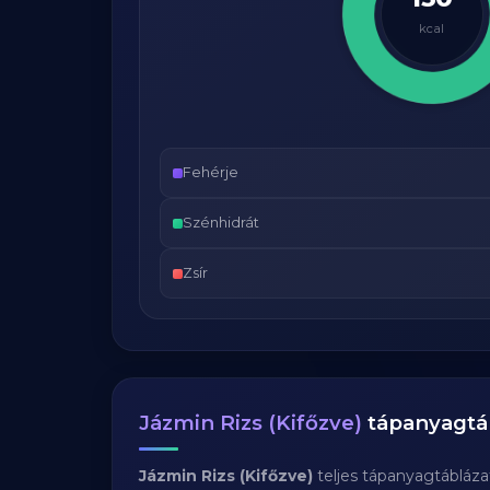
kcal
Fehérje
Szénhidrát
Zsír
Jázmin Rizs (Kifőzve)
tápanyagtá
Jázmin Rizs (Kifőzve)
teljes tápanyagtábláza