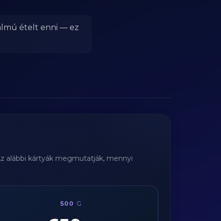
talmú ételt enni — ez
Az alábbi kártyák megmutatják, mennyi
500
G