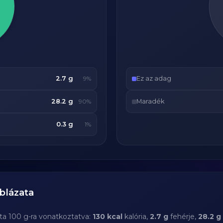
2.7 g
Ez az adag
9%
28.2 g
Maradék
90%
0.3 g
1%
blázata
ta 100 g-ra vonatkoztatva:
130 kcal
kalória,
2.7 g
fehérje,
28.2 g