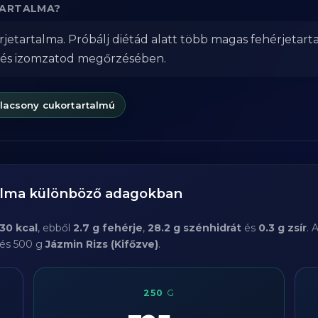
ETARTALMA?
érjetartalma. Próbálj diétád alatt több magas fehérjetar
 és izomzatod megőrzésében.
lacsony cukortartalmú
talma különböző adagokban
130 kcal
, ebből
2.7 g fehérje
,
28.2 g szénhidrát
és
0.3 g zsír
. 
 és 500 g
Jázmin Rizs (Kifőzve)
.
250
G