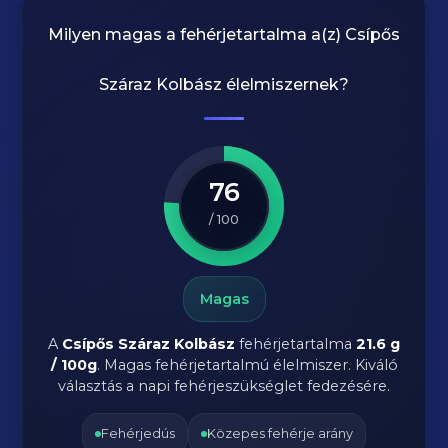
Milyen magas a fehérjetartalma a(z)
Csípős
Száraz Kolbász
élelmiszernek?
76
/ 100
Magas
A
Csípős Száraz Kolbász
fehérjetartalma
21.6 g
/ 100g
. Magas fehérjetartalmú élelmiszer. Kiváló
választás a napi fehérjeszükséglet fedezésére.
Fehérjedús
Közepes fehérje arány