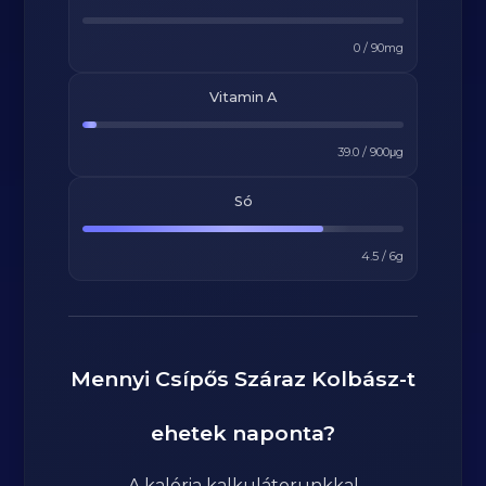
0
/
90
mg
Vitamin A
39.0
/
900
μg
Só
4.5
/
6
g
Mennyi
Csípős Száraz Kolbász
-t
ehetek naponta?
A kalória kalkulátorunkkal