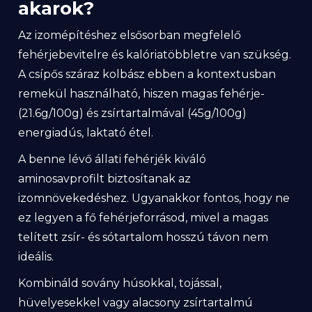
akarok?
Az izomépítéshez elsősorban megfelelő
fehérjebevitelre és kalóriatöbbletre van szükség.
A csípős száraz kolbász ebben a kontextusban
remekül használható, hiszen magas fehérje-
(21.6g/100g) és zsírtartalmával (45g/100g)
energiadús, laktató étel.
A benne lévő állati fehérjék kiváló
aminosavprofilt biztosítanak az
izomnövekedéshez. Ugyanakkor fontos, hogy ne
ez legyen a fő fehérjeforrásod, mivel a magas
telített zsír- és sótartalom hosszú távon nem
ideális.
Kombináld sovány húsokkal, tojással,
hüvelyesekkel vagy alacsony zsírtartalmú