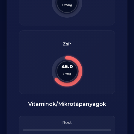
/
250
g
Zsír
45.0
/
70
g
Vitaminok/Mikrotápanyagok
Rost