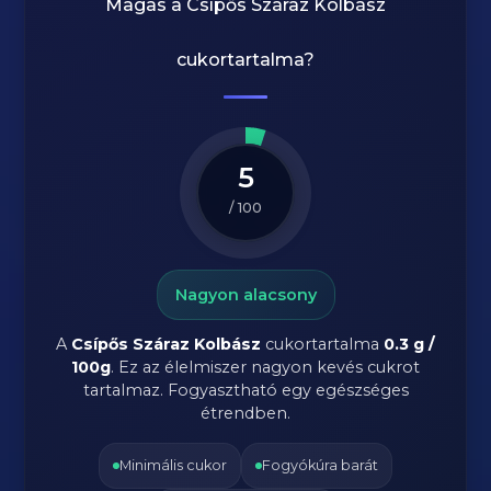
Magas a
Csípős Száraz Kolbász
cukortartalma?
5
/ 100
Nagyon alacsony
A
Csípős Száraz Kolbász
cukortartalma
0.3 g /
100g
. Ez az élelmiszer nagyon kevés cukrot
tartalmaz. Fogyasztható egy egészséges
étrendben.
Minimális cukor
Fogyókúra barát