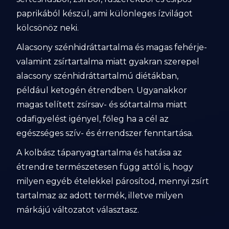
paprikából készül, ami különleges ízvilágot
kölcsönöz neki.
Alacsony szénhidráttartalma és magas fehérje-
valamint zsírtartalma miatt gyakran szerepel
alacsony szénhidráttartalmú diétákban,
például ketogén étrendben. Ugyanakkor
magas telített zsírsav- és sótartalma miatt
odafigyelést igényel, főleg ha a cél az
egészséges szív- és érrendszer fenntartása.
A kolbász tápanyagtartalma és hatása az
étrendre természetesen függ attól is, hogy
milyen egyéb ételekkel párosítod, mennyi zsírt
tartalmaz az adott termék, illetve milyen
márkájú változatot választasz.