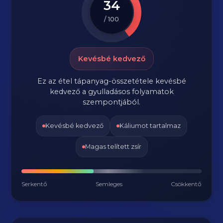
34
/ 100
Kevésbé kedvező
Ez az étel tápanyag-összetétele kevésbé
kedvező a gyulladásos folyamatok
szempontjából.
Kevésbé kedvező
Káliumot tartalmaz
Magas telített zsír
Serkentő
Semleges
Csökkentő