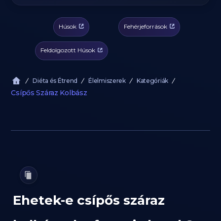
Húsok
Fehérjeforrások
Feldolgozott Húsok
Diéta és Étrend
Élelmiszerek
Kategóriák
Csípős Száraz Kolbász
Ehetek-e csípős száraz