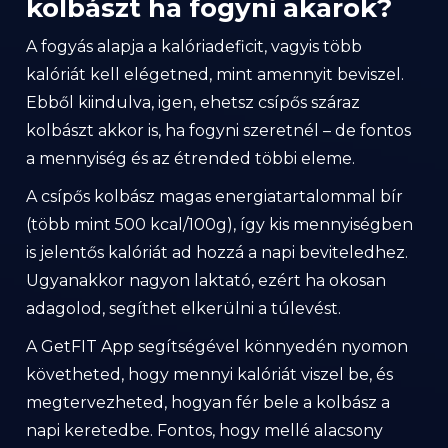
kolbászt ha fogyni akarok?
A fogyás alapja a kalóriadeficit, vagyis több
kalóriát kell elégetned, mint amennyit beviszel.
Ebből kiindulva, igen, ehetsz csípős száraz
kolbászt akkor is, ha fogyni szeretnél – de fontos
a mennyiség és az étrended többi eleme.
A csípős kolbász magas energiatartalommal bír
(több mint 500 kcal/100g), így kis mennyiségben
is jelentős kalóriát ad hozzá a napi beviteledhez.
Ugyanakkor nagyon laktató, ezért ha okosan
adagolod, segíthet elkerülni a túlevést.
A GetFIT App segítségével könnyedén nyomon
követheted, hogy mennyi kalóriát viszel be, és
megtervezheted, hogyan fér bele a kolbász a
napi keretedbe. Fontos, hogy mellé alacsony