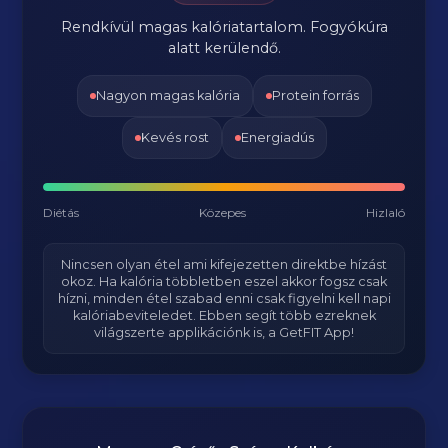
Rendkívül magas kalóriatartalom. Fogyókúra
alatt kerülendő.
Nagyon magas kalória
Protein forrás
Kevés rost
Energiadús
Diétás
Közepes
Hizlaló
Nincsen olyan étel ami kifejezetten direktbe hízást
okoz. Ha kalória többletben eszel akkor fogsz csak
hízni, minden étel szabad enni csak figyelni kell napi
kalóriabeviteledet. Ebben segít több ezreknek
világszerte applikációnk is, a GetFIT App!