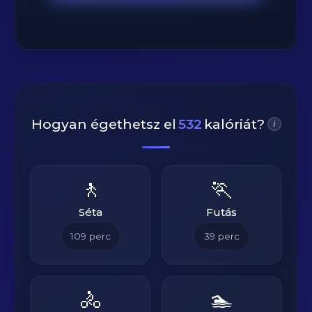
Hogyan égethetsz el
532
kalóriát?
i
🚶
🏃
Séta
Futás
109
perc
39
perc
🚴
🏊