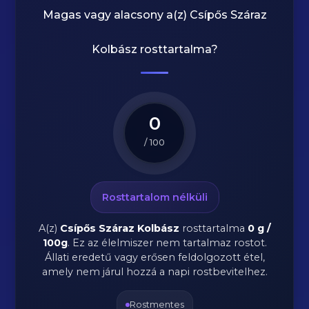
Magas vagy alacsony a(z) Csípős Száraz
Kolbász rosttartalma?
0
/ 100
Rosttartalom nélküli
A(z)
Csípős Száraz Kolbász
rosttartalma
0 g /
100g
.
Ez az élelmiszer nem tartalmaz rostot.
Állati eredetű vagy erősen feldolgozott étel,
amely nem járul hozzá a napi rostbevitelhez.
Rostmentes