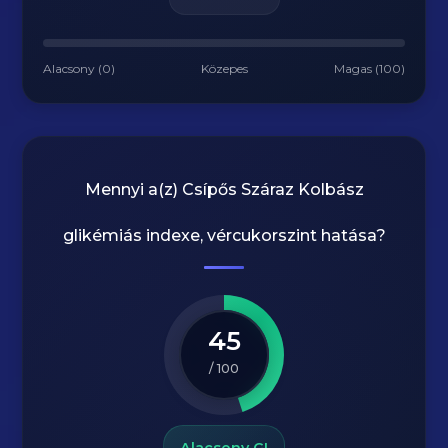
Alacsony (0)
Közepes
Magas (100)
Mennyi a(z)
Csípős Száraz Kolbász
glikémiás indexe, vércukorszint hatása?
45
/ 100