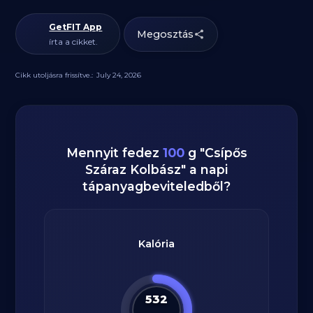
GetFIT App
Megosztás
írta a cikket.
Cikk utoljásra frissítve.:
July 24, 2026
Mennyit fedez
100
g
"
Csípős
Száraz Kolbász
" a napi
tápanyagbeviteledből?
Kalória
532