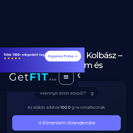
Csípős Száraz Kolbász –
Étrendek, receptek és edzéstervek
Ingyenes Próba →
★★★★★
Kalóriatartalom és
Tápanyagok
g
Az alábbi adatok
100.0
g
-ra vonatkoznak.
Elmentem étrendembe