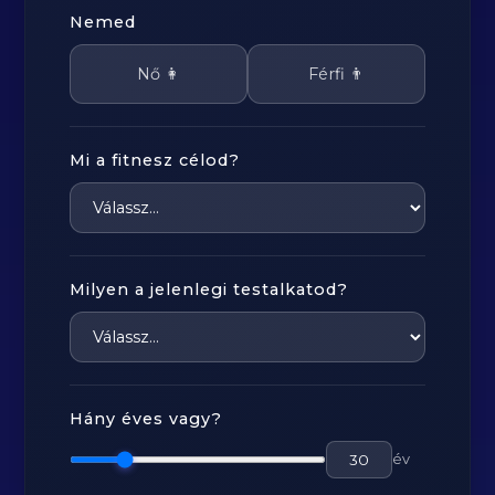
Nemed
Nő 👩
Férfi 👨
Mi a fitnesz célod?
Milyen a jelenlegi testalkatod?
Hány éves vagy?
év