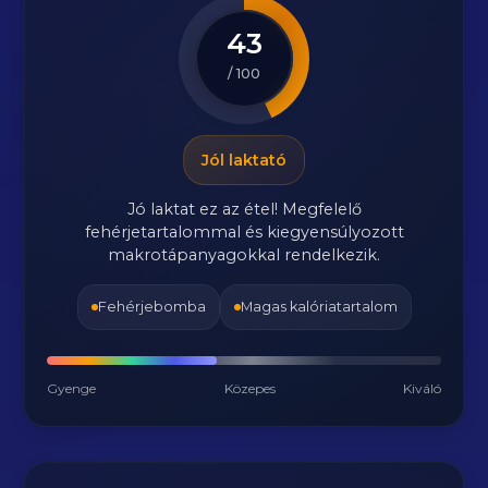
43
/ 100
Jól laktató
Jó laktat ez az étel! Megfelelő
fehérjetartalommal és kiegyensúlyozott
makrotápanyagokkal rendelkezik.
Fehérjebomba
Magas kalóriatartalom
Gyenge
Közepes
Kiváló