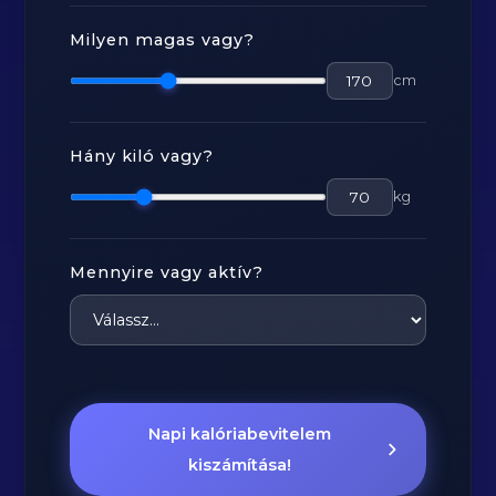
Milyen magas vagy?
cm
Hány kiló vagy?
kg
Mennyire vagy aktív?
Napi kalóriabevitelem
kiszámítása!