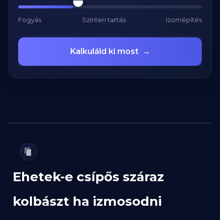
Fogyás
Szinten tartás
Izomépítés
Kalkuláld ki most
→
Ehetek-e csípős száraz
kolbászt ha izmosodni