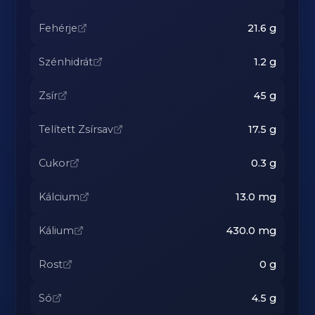
Fehérje
21.6
g
Szénhidrát
1.2
g
Zsír
45
g
Telített Zsírsav
17.5
g
Cukor
0.3
g
Kálcium
13.0
mg
Kálium
430.0
mg
Rost
0
g
Só
4.5
g