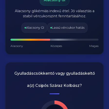
Alacsony GI
Alacsony glikémiás indexű étel. Jó választás a
stabil vércukorszint fenntartásához.
Alacsony GI
Lassú vércukor hatás
Alacsony
Közepes
Magas
Gyulladáscsökkentő vagy gyulladáskeltő
a(z)
Csípős Száraz Kolbász
?