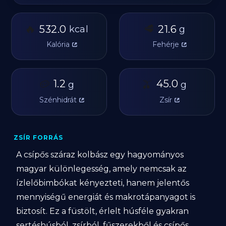
🔥
🥩
532.0
21.6
kcal
g
Kalória
Fehérje
🥔
1.2
🫒
45.0
g
g
Szénhidrát
Zsír
ZSÍR FORRÁS
A csípős száraz kolbász egy hagyományos
magyar különlegesség, amely nemcsak az
ízlelőbimbókat kényezteti, hanem jelentős
mennyiségű energiát és makrotápanyagot is
biztosít. Ez a füstölt, érlelt húsféle gyakran
sertéshúsból, zsírból, fűszerekből és csípős