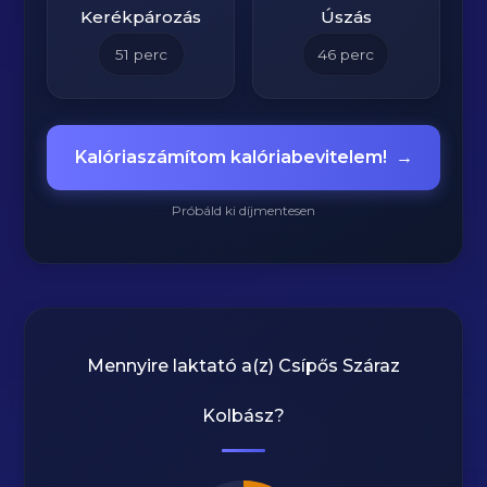
Kerékpározás
Úszás
51
perc
46
perc
Kalóriaszámítom kalóriabevitelem!
→
Próbáld ki díjmentesen
Mennyire laktató a(z)
Csípős Száraz
Kolbász
?