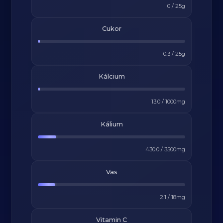
0
/
25
g
Cukor
0.3
/
25
g
Kálcium
13.0
/
1000
mg
Kálium
430.0
/
3500
mg
Vas
2.1
/
18
mg
Vitamin C