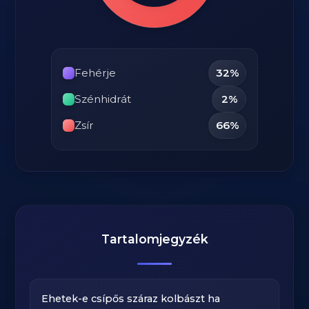
Fehérje
32%
Szénhidrát
2%
Zsír
66%
Tartalomjegyzék
Ehetek-e csípős száraz kolbászt ha
→