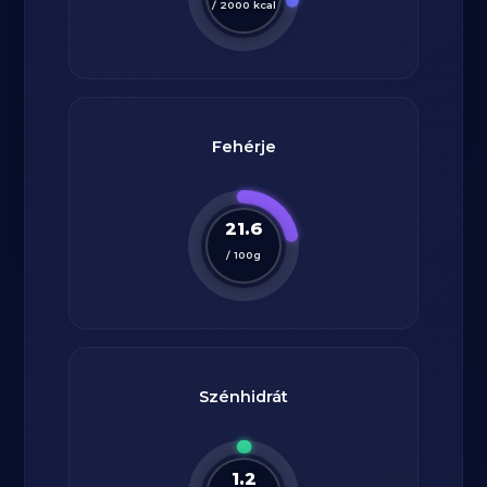
/
2000
kcal
Fehérje
21.6
/
100
g
Szénhidrát
1.2