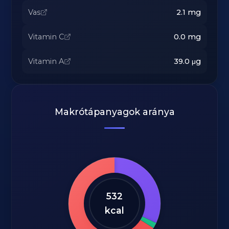
Vas
2.1
mg
Vitamin C
0.0
mg
Vitamin A
39.0
μg
Makrótápanyagok aránya
532
kcal