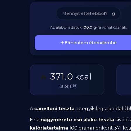
g
Az alábbi adatok
100.0
g
-ra vonatkoznak.
Elmentem étrendembe
371.0
🔥
kcal
Kalória
A
canelloni tészta
az egyik legsokoldalúb
Ez a
nagyméretű cső alakú tészta
kiváló 
kalóriatartalma
100 grammonként 371 kcal