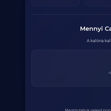
Mennyi
Ca
A kalória k
-
Megmutatjuk neked pontosa