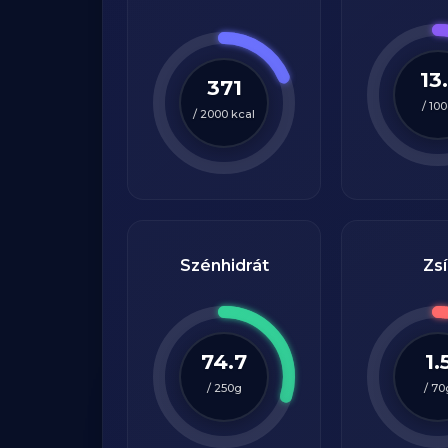
13.
371
/
100
/
2000
kcal
Szénhidrát
Zsí
74.7
1.
/
250
g
/
70