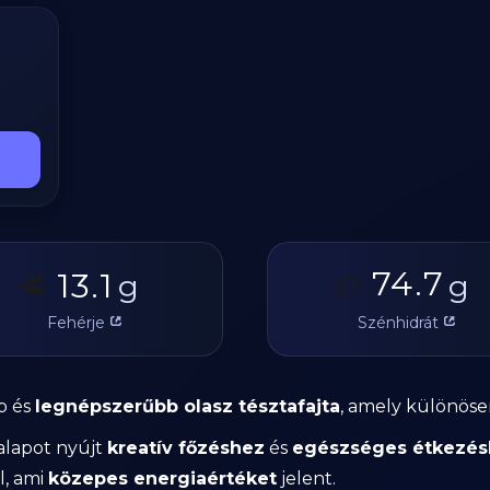
74.7
13.1
🥩
g
🥔
g
Fehérje
Szénhidrát
b és
legnépszerűbb olasz tésztafajta
, amely különös
alapot nyújt
kreatív főzéshez
és
egészséges étkezés
, ami
közepes energiaértéket
jelent.