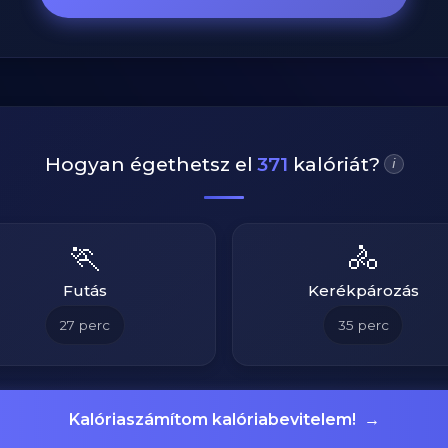
Hogyan égethetsz el
371
kalóriát?
i
🏃
🚴
Futás
Kerékpározás
27
perc
35
perc
Kalóriaszámítom kalóriabevitelem!
→