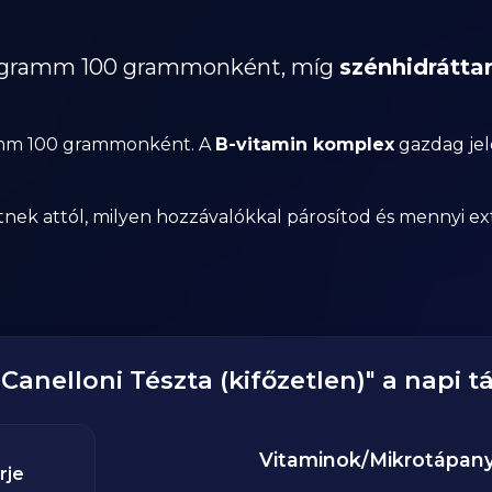
.1 gramm 100 grammonként, míg
szénhidrátta
ramm 100 grammonként. A
B-vitamin komplex
gazdag jel
attól, milyen hozzávalókkal párosítod és mennyi extra 
"
Canelloni Tészta (kifőzetlen)
" a napi 
Vitaminok/Mikrotápan
rje