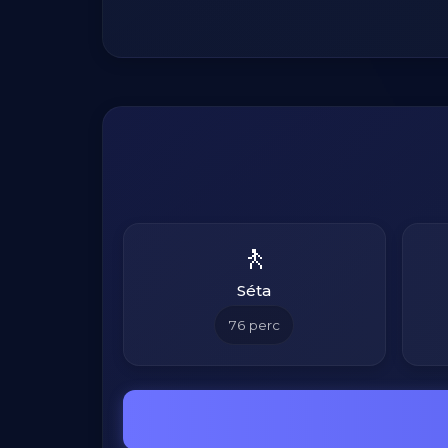
🚶
Séta
76
perc