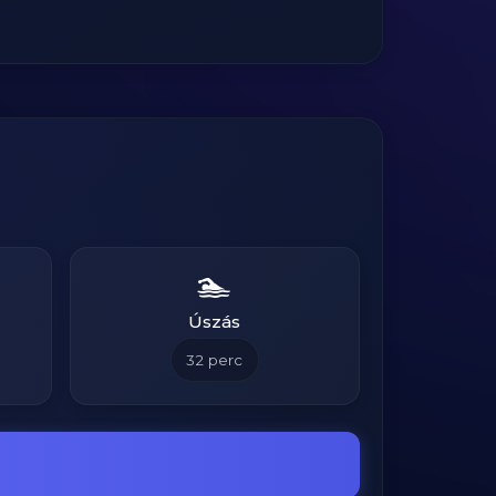
🏊
Úszás
32
perc