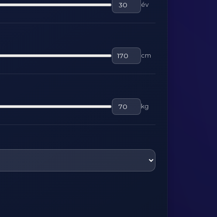
év
cm
kg