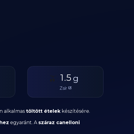
1.5
🫒
g
Zsír
en alkalmas
töltött ételek
készítésére.
hez
egyaránt. A
száraz canelloni