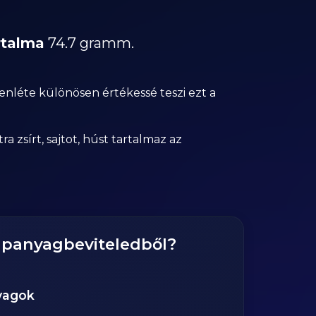
rtalma
74.7 gramm.
enléte különösen értékessé teszi ezt a
zsírt, sajtot, húst tartalmaz az
tápanyagbeviteledből?
yagok