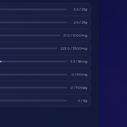
3.3
/
25
g
2.6
/
25
g
21.0
/
1000
mg
223.0
/
3500
mg
3.3
/
18
mg
0
/
90
mg
0
/
900
μg
0
/
6
g