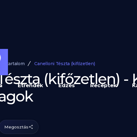
óriatartalom
Canelloni Tészta (kifőzetlen)
Tészta (kifőzetlen) -
a
Étrendek
Edzés
Receptek
K
yagok
Megosztás