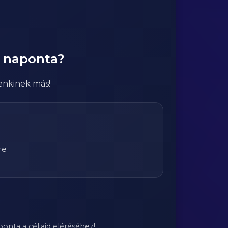
k naponta?
enkinek más!
re
onta a céljaid eléréséhez!