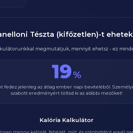
nelloni Tészta (kifőzetlen)
-t ehete
alkulátorunkkal megmutatjuk, mennyit ehetsz - ez mind
19
%
ot fedez jelenleg az átlag ember napi beviteléből. Személy
szabott eredményért töltsd ki az alábbi mezőket!
Kalória Kalkulátor
n mennyi kalóriát, fehérjét, zsírt, és szénhidrátot egyél nap