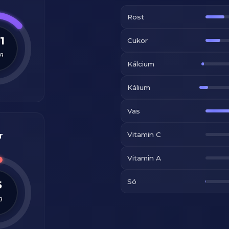
Rost
1
Cukor
g
Kálcium
Kálium
Vas
Vitamin C
r
Vitamin A
Só
5
g