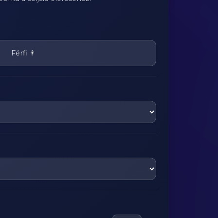
Férfi 👨