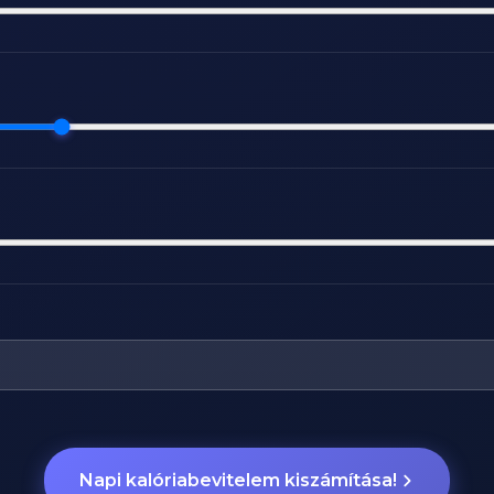
Napi kalóriabevitelem kiszámítása!