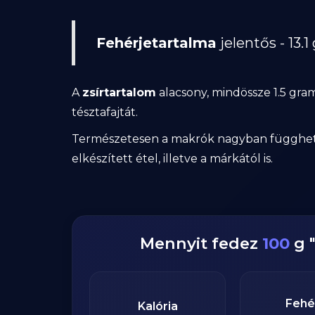
Fehérjetartalma
jelentős - 13
A
zsírtartalom
alacsony, mindössze 1.5 g
tésztafajtát.
Természetesen a makrók nagyban függhetnek 
elkészített étel, illetve a márkától is.
Mennyit fedez
100
g
Fehé
Kalória