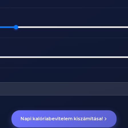
Napi kalóriabevitelem kiszámítása!