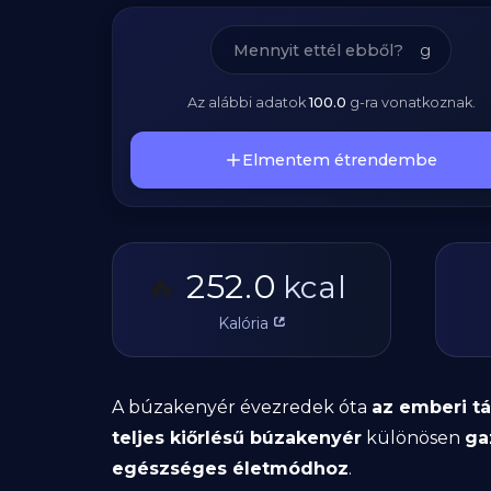
g
Az alábbi adatok
100.0
g
-ra vonatkoznak.
Elmentem étrendembe
252.0
🔥
kcal
Kalória
A búzakenyér évezredek óta
az emberi tá
teljes kiőrlésű búzakenyér
különösen
ga
egészséges életmódhoz
.