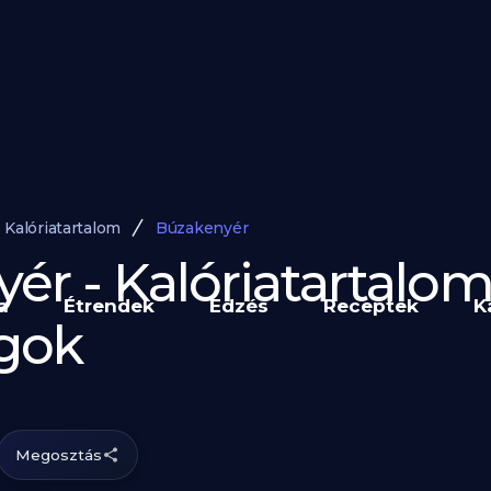
Kalóriatartalom
Búzakenyér
ér - Kalóriatartalom
a
Étrendek
Edzés
Receptek
K
gok
Megosztás