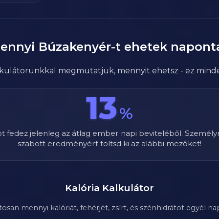
ennyi
Búzakenyér
-t ehetek napont
alkulátorunkkal megmutatjuk, mennyit ehetsz - ez mind
13
%
ot fedez jelenleg az átlag ember napi beviteléből. Személy
szabott eredményért töltsd ki az alábbi mezőket!
Kalória Kalkulátor
n mennyi kalóriát, fehérjét, zsírt, és szénhidrátot egyél nap