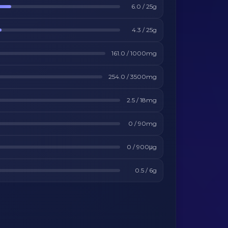
6.0
/
25
g
4.3
/
25
g
161.0
/
1000
mg
254.0
/
3500
mg
2.5
/
18
mg
0
/
90
mg
0
/
900
μg
0.5
/
6
g