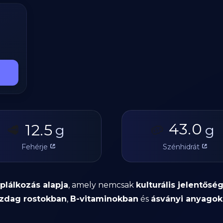
43.0
12.5
🥩
g
🥔
g
Fehérje
Szénhidrát
plálkozás alapja
, amely nemcsak
kulturális jelentősé
zdag rostokban
,
B-vitaminokban
és
ásványi anyago