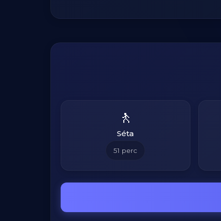
🚶
Séta
51
perc