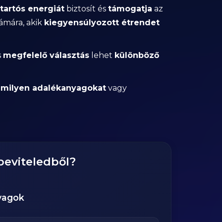
tartós energiát
biztosít és
támogatja
az
ámára, akik
kiegyensúlyozott étrendet
s
megfelelő választás
lehet
különböző
y
milyen adalékanyagokat
vagy
beviteledből?
yagok