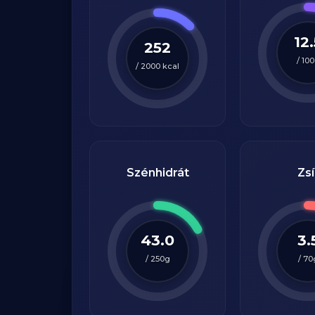
12.
252
/
100
/
2000
kcal
Szénhidrát
Zsí
43.0
3.
/
250
g
/
70