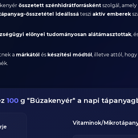
akenyér
összetett szénhidrátforrásként
szolgál, amely
ápanyag-összetétel ideálissá
teszi
aktív emberek
sz
zségügyi előnyei tudományosan alátámasztottak
, é
tnek a
márkától
és
készítési módtól
, illetve attól, hog
mék.
ez
100
g
"
Búzakenyér
" a napi tápanyag
Vitaminok/Mikrotápan
rje