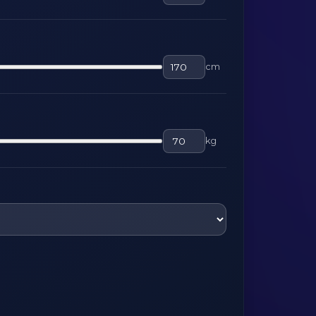
cm
kg