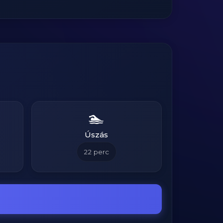
🏊
Úszás
22
perc