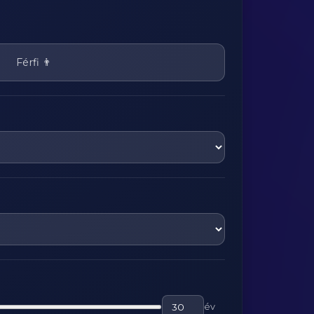
Férfi 👨
év