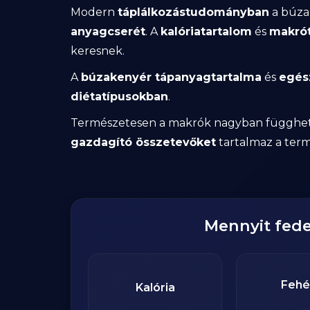
Modern
táplálkozástudományban
a búz
anyagcserét
. A
kalóriatartalom
és
makrót
keresnek.
A
búzakenyér tápanyagtartalma
és
egés
diétatípusokban
.
Természetesen a makrók nagyban függhe
gazdagító összetevőket
tartalmaz a ter
Mennyit fed
Fehé
Kalória