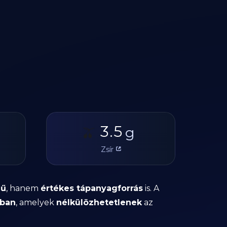
3.5
🫒
g
Zsír
gű
, hanem
értékes tápanyagforrás
is. A
kban
, amelyek
nélkülözhetetlenek
az