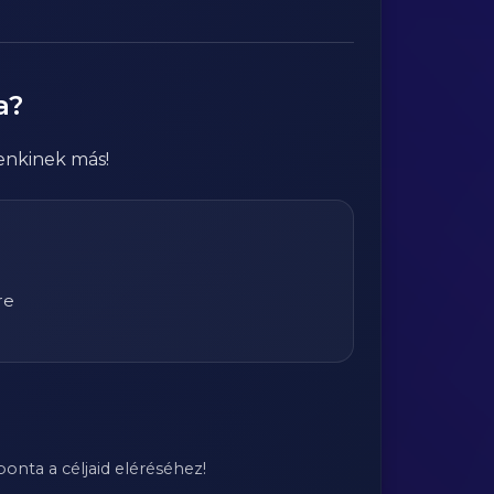
a?
enkinek más!
re
onta a céljaid eléréséhez!