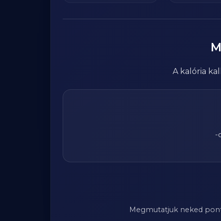
M
A kalória k
-
Megmutatjuk neked pontosa