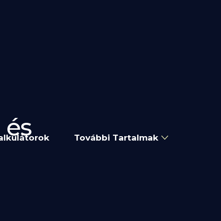
 és
alkulátorok
További Tartalmak