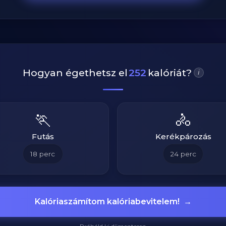
Hogyan égethetsz el
252
kalóriát?
i
🏃
🚴
Futás
Kerékpározás
18
perc
24
perc
Kalóriaszámítom kalóriabevitelem!
→