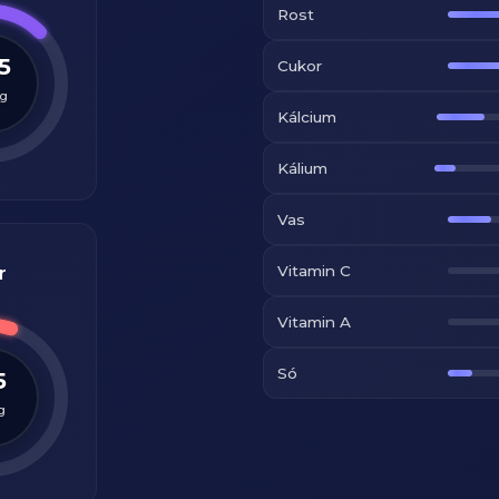
Rost
5
Cukor
g
Kálcium
Kálium
Vas
Vitamin C
r
Vitamin A
Só
5
g