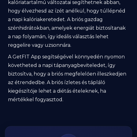
kalóriatartalmú változatai segíthetnek abban,
hogy élvezhesd az ízét anélkül, hogy túllépnéd
a napi kalóriakeretedet. A briós gazdag
szénhidrátokban, amelyek energiát biztosítanak
a nap folyamán, így ideális választás lehet
reggelire vagy uzsonnára.
A GetFIT App segítségével könnyedén nyomon
követheted a napi tápanyagbeviteledet, így
biztosítva, hogy a briós megfelelően illeszkedjen
az étrendedbe. A briós ízletes és tápláló
kiegészítője lehet a diétás ételeknek, ha
mértékkel fogyasztod.