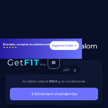
Briós - Kalóriatartalom
Étrendek, receptek és edzéstervek
Ingyenes Próba →
★★★★★
és Tápanyagok
g
Az alábbi adatok
100.0
g
-ra vonatkoznak.
Elmentem étrendembe