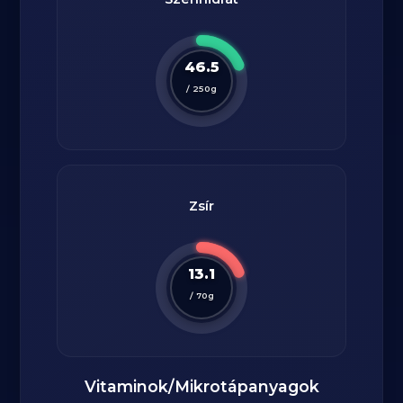
46.5
/
250
g
Zsír
13.1
/
70
g
Vitaminok/Mikrotápanyagok