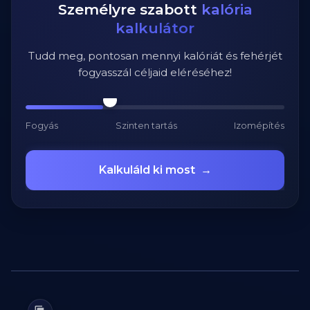
Személyre szabott
kalória
kalkulátor
Tudd meg, pontosan mennyi kalóriát és fehérjét
fogyasszál céljaid eléréséhez!
Fogyás
Szinten tartás
Izomépítés
Kalkuláld ki most
→