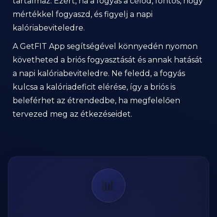
tartalmaz. Ezért, ha a fogyás a célod, fontos, hogy
mértékkel fogyaszd, és figyelj a napi
kalóriabeviteledre.
A GetFIT App segítségével könnyedén nyomon
követheted a briós fogyasztását és annak hatását
a napi kalóriabeviteledre. Ne feledd, a fogyás
kulcsa a kalóriadeficit elérése, így a briós is
beleférhet az étrendedbe, ha megfelelően
tervezed meg az étkezéseidet.
📊