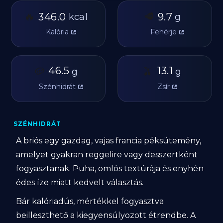
🔥
🥩
346.0
9.7
kcal
g
Kalória
Fehérje
🥔
46.5
🫒
13.1
g
g
Szénhidrát
Zsír
SZÉNHIDRÁT
A briós egy gazdag, vajas francia péksütemény,
amelyet gyakran reggelire vagy desszertként
fogyasztanak. Puha, omlós textúrája és enyhén
édes íze miatt kedvelt választás.
Bár kalóriadús, mértékkel fogyasztva
beilleszthető a kiegyensúlyozott étrendbe. A