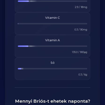
2.9
/
18
mg
Vitamin C
0.3
/
90
mg
Vitamin A
135.0
/
900
μg
Só
0.3
/
6
g
Mennyi
Briós
-t ehetek naponta?