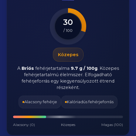
30
/ 100
Közepes
A
Briós
fehérjetartalma
9.7 g / 100g
. Közepes
fehérjetartalmú élelmiszer. Elfogadható
fehérjeforrás egy kiegyensúlyozott étrend
részeként.
Alacsony fehérje
Kalóriadús fehérjeforrás
Alacsony (0)
Közepes
Magas (100)