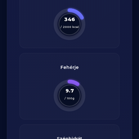
346
/
2000
kcal
Fehérje
9.7
/
100
g
Szénhidrát