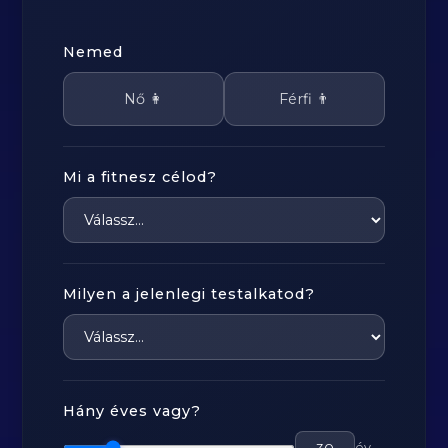
Nemed
Nő 👩
Férfi 👨
Mi a fitnesz célod?
Milyen a jelenlegi testalkatod?
Hány éves vagy?
év