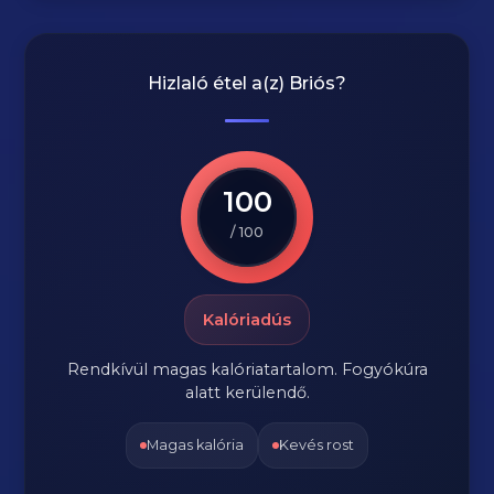
Hizlaló étel a(z)
Briós
?
100
/ 100
Kalóriadús
Rendkívül magas kalóriatartalom. Fogyókúra
alatt kerülendő.
Magas kalória
Kevés rost