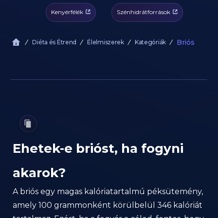
Kenyérfélék
Szénhidrátforrások
Briós
Diéta és Étrend
Élelmiszerek
Kategóriák
Ehetek-e brióst, ha fogyni
akarok?
A briós egy magas kalóriatartalmú péksütemény,
amely 100 grammonként körülbelül 346 kalóriát