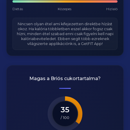
Diétás
Közepes
Hizlaló
Nincsen olyan étel ami kifejezetten direktbe hízást
okoz. Ha kalória többletben eszel akkor fogsz csak
hízni, minden étel szabad enni csak figyelni kell napi
kalóriabeviteledet. Ebben segít több ezreknek
világszerte applikációnk is, a GetFIT App!
Magas a
Briós
cukortartalma?
35
/ 100