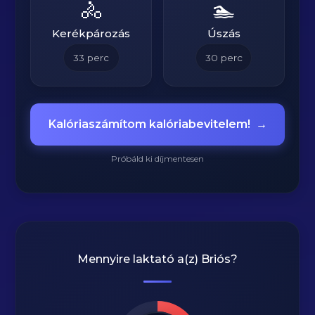
🚴
🏊
Kerékpározás
Úszás
33
perc
30
perc
Kalóriaszámítom kalóriabevitelem!
→
Próbáld ki díjmentesen
Mennyire laktató a(z)
Briós
?