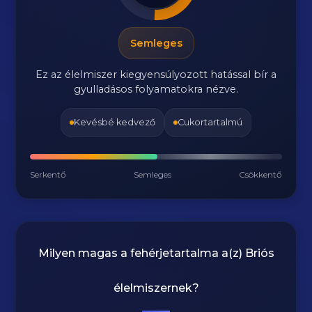
Semleges
Ez az élelmiszer kiegyensúlyozott hatással bír a
gyulladásos folyamatokra nézve.
Kevésbé kedvező
Cukortartalmú
Serkentő
Semleges
Csökkentő
Milyen magas a fehérjetartalma a(z)
Briós
élelmiszernek?