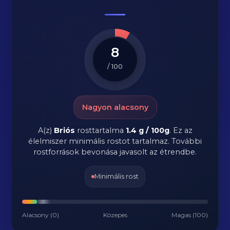
8
/ 100
Nagyon alacsony
A(z)
Briós
rosttartalma
1.4 g / 100g
.
Ez az
élelmiszer minimális rostot tartalmaz. További
rostforrások bevonása javasolt az étrendbe.
Minimális rost
Alacsony (0)
Közepes
Magas (100)