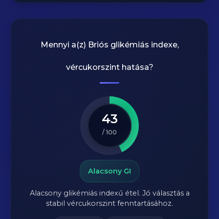
Mennyi a(z)
Briós
glikémiás indexe,
vércukorszint hatása?
43
/ 100
Alacsony GI
Alacsony glikémiás indexű étel. Jó választás a
stabil vércukorszint fenntartásához.