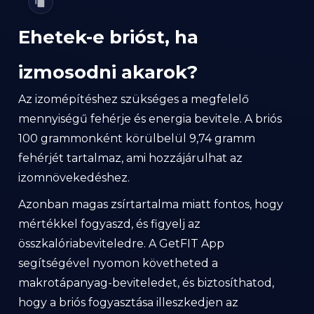
Ehetek-e brióst, ha
izmosodni akarok?
Az izomépítéshez szükséges a megfelelő
mennyiségű fehérje és energia bevitele. A briós
100 grammonként körülbelül 9,74 gramm
fehérjét tartalmaz, ami hozzájárulhat az
izomnövekedéshez.
Azonban magas zsírtartalma miatt fontos, hogy
mértékkel fogyaszd, és figyelj az
összkalóriabeviteledre. A GetFIT App
segítségével nyomon követheted a
makrotápanyag-beviteledet, és biztosíthatod,
hogy a briós fogyasztása illeszkedjen az