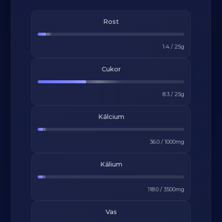
Rost
1.4
/
25
g
Cukor
8.3
/
25
g
Kálcium
36.0
/
1000
mg
Kálium
118.0
/
3500
mg
Vas