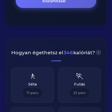
kiszámítása!
Hogyan égethetsz el
346
kalóriát?
i
🚶
🏃
Séta
Futás
71
perc
25
perc