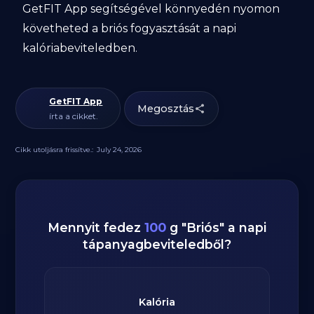
GetFIT App segítségével könnyedén nyomon
követheted a briós fogyasztását a napi
kalóriabeviteledben.
GetFIT App
Megosztás
írta a cikket.
Cikk utoljásra frissítve.:
July 24, 2026
Mennyit fedez
100
g
"
Briós
" a napi
tápanyagbeviteledből?
Kalória