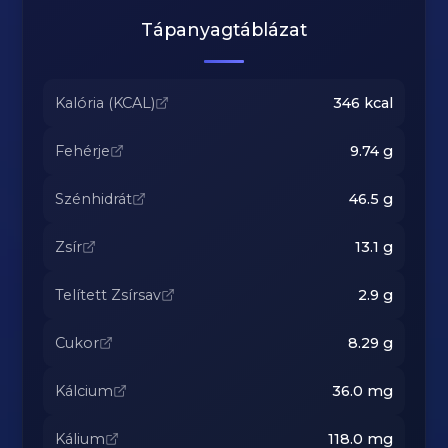
Tápanyagtáblázat
Kalória (KCAL)
346
kcal
Fehérje
9.74
g
Szénhidrát
46.5
g
Zsír
13.1
g
Telített Zsírsav
2.9
g
Cukor
8.29
g
Kálcium
36.0
mg
Kálium
118.0
mg