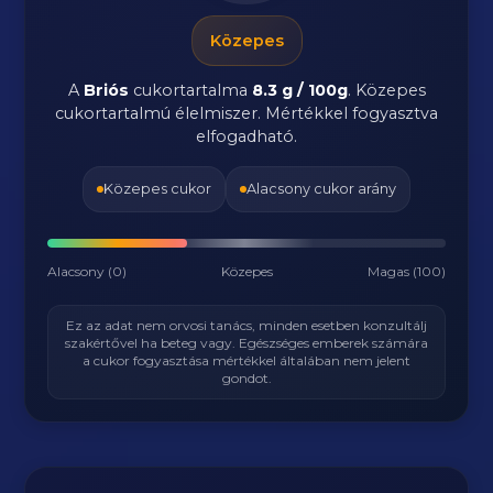
Közepes
A
Briós
cukortartalma
8.3 g / 100g
. Közepes
cukortartalmú élelmiszer. Mértékkel fogyasztva
elfogadható.
Közepes cukor
Alacsony cukor arány
Alacsony (0)
Közepes
Magas (100)
Ez az adat nem orvosi tanács, minden esetben konzultálj
szakértővel ha beteg vagy. Egészséges emberek számára
a cukor fogyasztása mértékkel általában nem jelent
gondot.