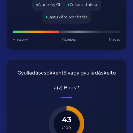
Alacsony GI
Cukortartalmú
Lassú vércukor hatás
Alacsony
Közepes
Magas
Gyulladáscsökkentő vagy gyulladáskeltő
a(z)
Briós
?
43
/ 100