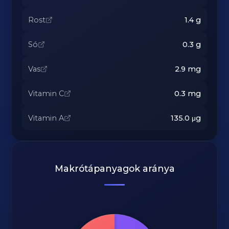
Rost
1.4
g
Só
0.3
g
Vas
2.9
mg
Vitamin C
0.3
mg
Vitamin A
135.0
μg
Makrótápanyagok aránya