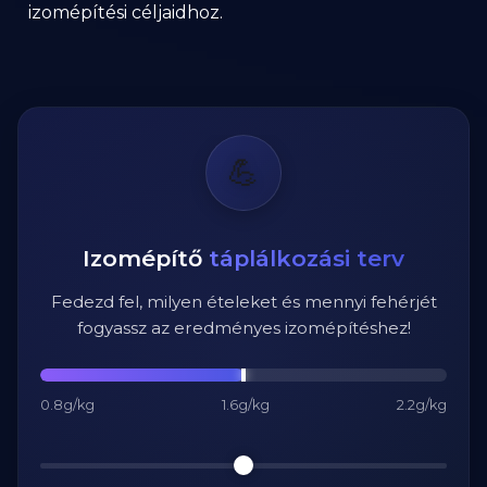
izomépítési céljaidhoz.
💪
Izomépítő
táplálkozási terv
Fedezd fel, milyen ételeket és mennyi fehérjét
fogyassz az eredményes izomépítéshez!
0.8g/kg
1.6g/kg
2.2g/kg