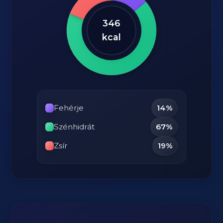
346
kcal
Fehérje
14%
Szénhidrát
67%
Zsír
19%