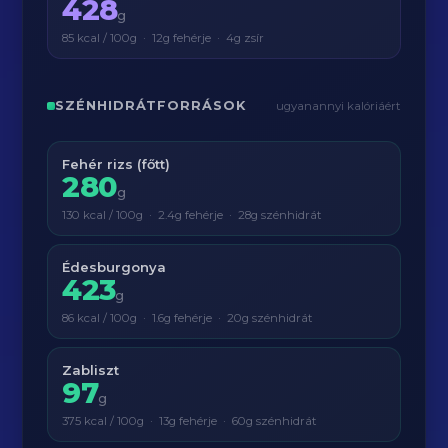
428
g
85 kcal / 100g · 12g fehérje · 4g zsír
SZÉNHIDRÁTFORRÁSOK
ugyanannyi kalóriáért
Fehér rizs (főtt)
280
g
130 kcal / 100g · 2.4g fehérje · 28g szénhidrát
Édesburgonya
423
g
86 kcal / 100g · 1.6g fehérje · 20g szénhidrát
Zabliszt
97
g
375 kcal / 100g · 13g fehérje · 60g szénhidrát