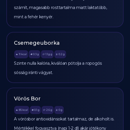
számít, magasabb rosttartalma miatt laktatóbb,
mint a fehér kenyér.
Csemegeuborka
11
kcal
0.3
g
1.1 g
g
0.2
g
🔥
🥩
🥔
🫒
Szinte nulla kalória, kiválóan pótolja a ropogós
sósság iránti vágyat.
Vörös Bor
85
kcal
0.1
g
2.6
g
0
g
🔥
🥩
🥔
🫒
A vörösbor antioxidánsokat tartalmaz, de alkoholt is.
Mértékkel fogyasztva (napi 1-2 dl) akár jótékony