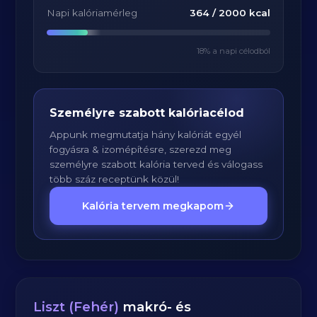
Napi kalóriamérleg
364
/
2000
kcal
18
% a napi célodból
Személyre szabott kalóriacélod
Appunk megmutatja hány kalóriát egyél
fogyásra & izomépítésre, szerezd meg
személyre szabott kalória terved és válogass
több száz receptünk közül!
Kalória tervem megkapom
Liszt (Fehér)
makró- és