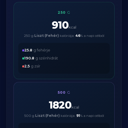
250
G
910
kcal
250 g
Liszt (Fehér)
kalóriája:
46
% a napi célból
25.8
g fehérje
190.8
g szénhidrát
2.5
g zsír
500
G
1820
kcal
500 g
Liszt (Fehér)
kalóriája:
91
% a napi célból