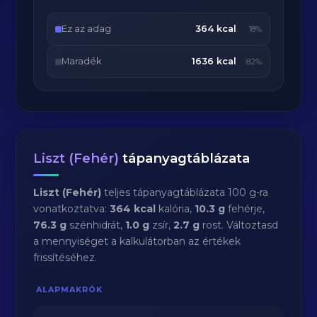
Ez az adag
364 kcal
18%
Maradék
1636 kcal
82%
Liszt (Fehér)
tápanyagtáblázata
Liszt (Fehér)
teljes tápanyagtáblázata 100 g-ra
vonatkoztatva:
364 kcal
kalória,
10.3 g
fehérje,
76.3 g
szénhidrát,
1.0 g
zsír,
2.7 g
rost. Változtasd
a mennyiséget a kalkulátorban az értékek
frissítéséhez.
ALAPMAKRÓK