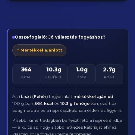
Összefoglaló: Jó választás fogyáshoz?
~ Mértékkel ajánlott
364
10.3g
1.0g
2.7g
KCAL
FEHÉRJE
ZSÍR
ROST
A(z)
Liszt (Fehér)
fogyás alatt
mértékkel ajánlott
—
100 g-ban
364 kcal
és
10.3 g fehérje
van, ezért az
adagméretre és a napi összkalóriára érdemes figyelni.
Kisebb, kimért adagban beilleszthető a napi étrendbe
— a kulcs az, hogy a többi étkezés kalóriáját ehhez
igazítsd, így a fogyás üteme fennmarad.