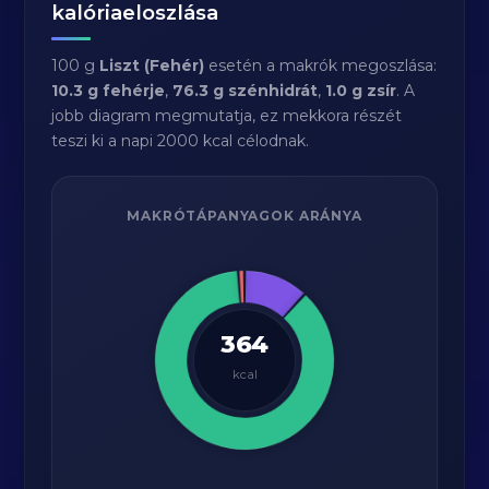
kalóriaeloszlása
100 g
Liszt (Fehér)
esetén a makrók megoszlása:
10.3 g fehérje
,
76.3 g szénhidrát
,
1.0 g zsír
. A
jobb diagram megmutatja, ez mekkora részét
teszi ki a napi 2000 kcal célodnak.
MAKRÓTÁPANYAGOK ARÁNYA
364
kcal