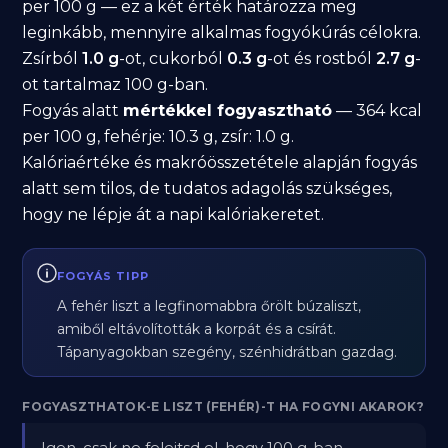
per 100 g — ez a két érték határozza meg
leginkább, mennyire alkalmas fogyókúrás célokra.
Zsírból
1.0 g
-ot, cukorból
0.3 g
-ot és rostból
2.7 g
-
ot tartalmaz 100 g-ban.
Fogyás alatt
mértékkel fogyasztható
— 364 kcal
per 100 g, fehérje: 10.3 g, zsír: 1.0 g.
Kalóriaértéke és makróösszetétele alapján fogyás
alatt sem tilos, de tudatos adagolás szükséges,
hogy ne lépje át a napi kalóriakeretet.
FOGYÁS TIPP
A fehér liszt a legfinomabbra őrölt búzaliszt,
amiből eltávolították a korpát és a csírát.
Tápanyagokban szegény, szénhidrátban gazdag.
FOGYASZTHATOK-E LISZT (FEHÉR)-T HA FOGYNI AKAROK?
Igen, csak ne felejtsd el, hogy 100 g-ban