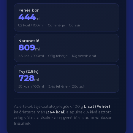
Fehér bor
444
ml
82 kcal / 100ml · 0g fehérje · 0g zsír
Narancslé
809
ml
45 kcal / 100ml · 0.7g fehérje · 10g szénhidrát
Tej (2,8%)
728
ml
50 kcal / 100ml · 3.4g fehérje · 2.8g zsír
Az értékek tájékoztató jellegűek, 100 g
Liszt (Fehér)
kalóriatartalmán (
364 kcal
) alapulnak. A kiválasztott
adag változtatásakor az egyenértékek automatikusan
frissülnek.