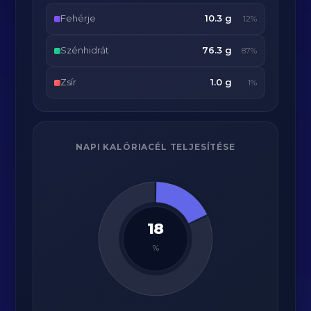
Fehérje
10.3 g
12%
Szénhidrát
76.3 g
87%
Zsír
1.0 g
1%
NAPI KALÓRIACÉL TELJESÍTÉSE
18
%