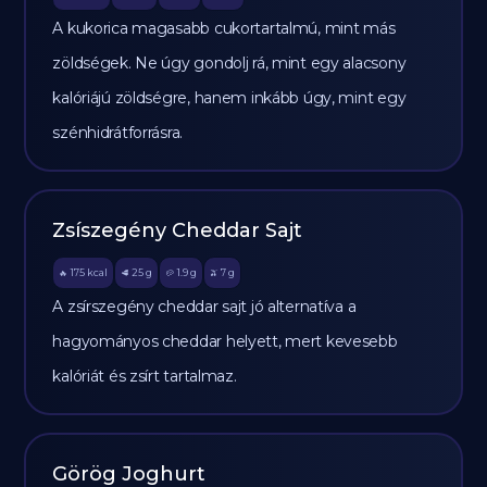
A kukorica magasabb cukortartalmú, mint más
zöldségek. Ne úgy gondolj rá, mint egy alacsony
kalóriájú zöldségre, hanem inkább úgy, mint egy
szénhidrátforrásra.
Zsíszegény Cheddar Sajt
175
kcal
25
g
1.9
g
7
g
🔥
🥩
🥔
🫒
A zsírszegény cheddar sajt jó alternatíva a
hagyományos cheddar helyett, mert kevesebb
kalóriát és zsírt tartalmaz.
Görög Joghurt