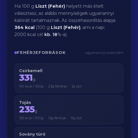
Ha 100 g
Liszt (Fehér)
helyett más ételt
választasz, az alábbi mennyiségek ugyanannyi
kalóriát tartalmaznak. Az összehasonlítás alapja:
364 kcal
(100 g
Liszt (Fehér)
, ami a napi
2000 kcal cél
kb.
18
%-a).
FEHÉRJEFORRÁSOK
ugyanannyi kalóriáért
Csirkemell
331
g
110 kcal / 100g · 23g fehérje · 1g zsír
Tojás
235
g
155 kcal / 100g · 13g fehérje · 11g zsír
Sovány túró