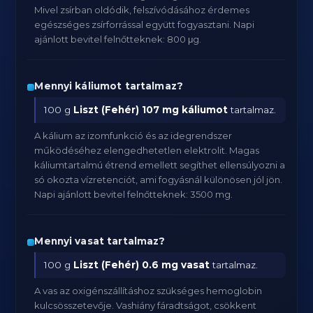
Mivel zsírban oldódik, felszívódásához érdemes
egészséges zsírforrással együtt fogyasztani. Napi
ajánlott bevitel felnőtteknek: 800 μg.
Mennyi káliumot tartalmaz?
100 g
Liszt (Fehér)
107 mg káliumot
tartalmaz.
A kálium az izomfunkció és az idegrendszer
működéséhez elengedhetetlen elektrolit. Magas
káliumtartalmú étrend emellett segíthet ellensúlyozni a
só okozta vízretenciót, ami fogyásnál különösen jól jön.
Napi ajánlott bevitel felnőtteknek: 3500 mg.
Mennyi vasat tartalmaz?
100 g
Liszt (Fehér)
0.6 mg vasat
tartalmaz.
A vas az oxigénszállításhoz szükséges hemoglobin
kulcsösszetevője. Vashiány fáradtságot, csökkent