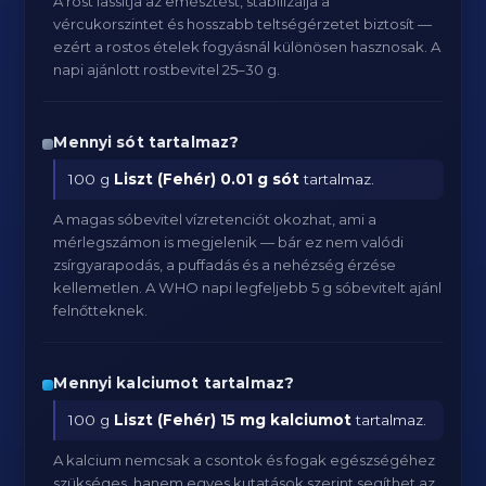
A rost lassítja az emésztést, stabilizálja a
vércukorszintet és hosszabb teltségérzetet biztosít —
ezért a rostos ételek fogyásnál különösen hasznosak. A
napi ajánlott rostbevitel 25–30 g.
Mennyi sót tartalmaz?
100 g
Liszt (Fehér)
0.01 g sót
tartalmaz.
A magas sóbevitel vízretenciót okozhat, ami a
mérlegszámon is megjelenik — bár ez nem valódi
zsírgyarapodás, a puffadás és a nehézség érzése
kellemetlen. A WHO napi legfeljebb 5 g sóbevitelt ajánl
felnőtteknek.
Mennyi kalciumot tartalmaz?
100 g
Liszt (Fehér)
15 mg kalciumot
tartalmaz.
A kalcium nemcsak a csontok és fogak egészségéhez
szükséges, hanem egyes kutatások szerint segíthet az