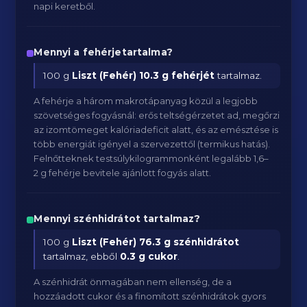
napi keretből.
Mennyi a fehérjetartalma?
100 g
Liszt (Fehér)
10.3 g fehérjét
tartalmaz.
A fehérje a három makrotápanyag közül a legjobb
szövetséges fogyásnál: erős teltségérzetet ad, megőrzi
az izomtömeget kalóriadeficit alatt, és az emésztése is
több energiát igényel a szervezettől (termikus hatás).
Felnőtteknek testsúlykilogrammonként legalább 1,6–
2 g fehérje bevitele ajánlott fogyás alatt.
Mennyi szénhidrátot tartalmaz?
100 g
Liszt (Fehér)
76.3 g szénhidrátot
tartalmaz, ebből
0.3 g cukor
.
A szénhidrát önmagában nem ellenség, de a
hozzáadott cukor és a finomított szénhidrátok gyors