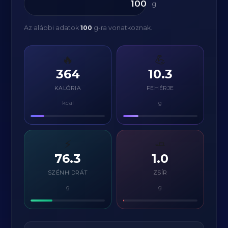
g
Az alábbi adatok
100
g-ra vonatkoznak.
🔥
💪
364
10.3
KALÓRIA
FEHÉRJE
kcal
g
⚡
🧈
76.3
1.0
SZÉNHIDRÁT
ZSÍR
g
g