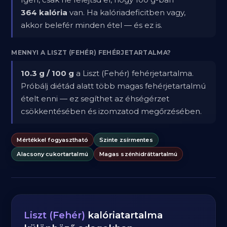
364 kalória
van. Ha kalóriadeficitben vagy,
akkor belefér minden étel — és ez is.
MENNYI A LISZT (FEHÉR) FEHÉRJETARTALMA?
10.3 g / 100 g
a Liszt (Fehér) fehérjetartalma.
Próbálj diétád alatt több magas fehérjetartalmú
ételt enni — ez segíthet az éhségérzet
csökkentésében és izomzatod megőrzésében.
Mértékkel fogyasztható
Szinte zsírmentes
Alacsony cukortartalmú
Magas szénhidráttartalmú
Liszt (Fehér)
kalóriatartalma