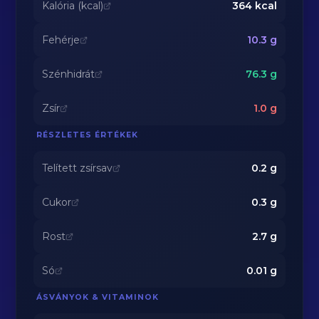
Kalória (kcal)
364
kcal
Fehérje
10.3
g
Szénhidrát
76.3
g
Zsír
1.0
g
RÉSZLETES ÉRTÉKEK
Telített zsírsav
0.2
g
Cukor
0.3
g
Rost
2.7
g
Só
0.01
g
ÁSVÁNYOK & VITAMINOK