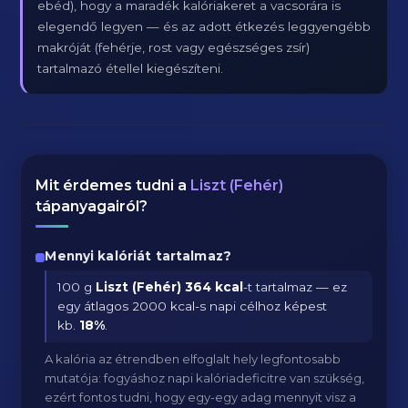
ebéd), hogy a maradék kalóriakeret a vacsorára is
elegendő legyen — és az adott étkezés leggyengébb
makróját (fehérje, rost vagy egészséges zsír)
tartalmazó étellel kiegészíteni.
Mit érdemes tudni a
Liszt (Fehér)
tápanyagairól?
Mennyi kalóriát tartalmaz?
100 g
Liszt (Fehér)
364 kcal
-t tartalmaz — ez
egy átlagos 2000 kcal-s napi célhoz képest
kb.
18
%
.
A kalória az étrendben elfoglalt hely legfontosabb
mutatója: fogyáshoz napi kalóriadeficitre van szükség,
ezért fontos tudni, hogy egy-egy adag mennyit visz a