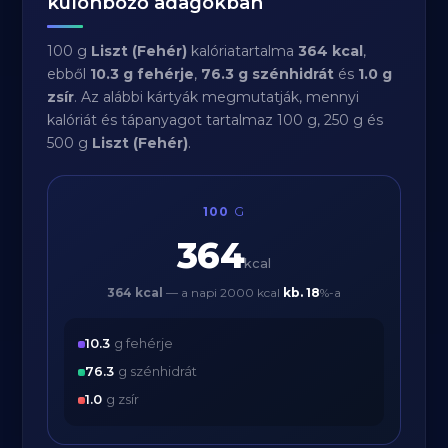
különböző adagokban
100 g
Liszt (Fehér)
kalóriatartalma
364 kcal
,
ebből
10.3 g fehérje
,
76.3 g szénhidrát
és
1.0 g
zsír
. Az alábbi kártyák megmutatják, mennyi
kalóriát és tápanyagot tartalmaz 100 g, 250 g és
500 g
Liszt (Fehér)
.
100
G
364
kcal
364 kcal
— a napi 2000 kcal
kb.
18
%-a
10.3
g fehérje
76.3
g szénhidrát
1.0
g zsír