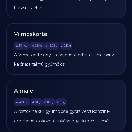
hatású is lehet.
Vilmoskörte
57
kcal
0.38
g
15.23
g
0.12
g
🔥
🥩
🥔
🫒
A Vilmoskörte egy illatos, édes körtefajta. Alacsony
kalóriatartalmú gyümölcs.
Almalé
46
kcal
0.1
g
11.5
g
0.1
g
🔥
🥩
🥔
🫒
A rostok nélküli gyümölcslé gyors vércukorszint-
emelkedést okozhat, inkább egyek egész almát.