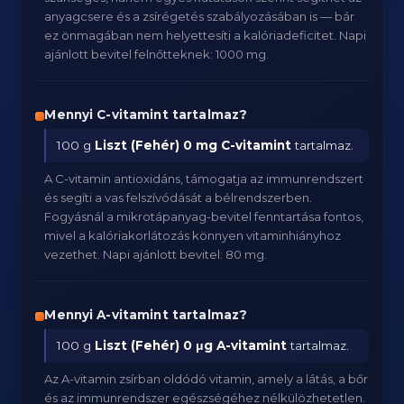
anyagcsere és a zsírégetés szabályozásában is — bár
ez önmagában nem helyettesíti a kalóriadeficitet. Napi
ajánlott bevitel felnőtteknek: 1000 mg.
Mennyi C-vitamint tartalmaz?
100 g
Liszt (Fehér)
0 mg C-vitamint
tartalmaz.
A C-vitamin antioxidáns, támogatja az immunrendszert
és segíti a vas felszívódását a bélrendszerben.
Fogyásnál a mikrotápanyag-bevitel fenntartása fontos,
mivel a kalóriakorlátozás könnyen vitaminhiányhoz
vezethet. Napi ajánlott bevitel: 80 mg.
Mennyi A-vitamint tartalmaz?
100 g
Liszt (Fehér)
0 μg A-vitamint
tartalmaz.
Az A-vitamin zsírban oldódó vitamin, amely a látás, a bőr
és az immunrendszer egészségéhez nélkülözhetetlen.