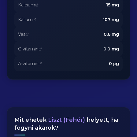
Kalcium
15
mg
Kálium
107
mg
Vas
0.6
mg
C-vitamin
0.0
mg
A-vitamin
0
μg
Mit ehetek
Liszt (Fehér)
helyett, ha
fogyni akarok?