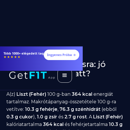
Több 1000+ elégedett tag
Ingyenes Próba →
★★★★★
Liszt (Fehér) fogyásra: jó
választás diéta alatt?
GetFIT App
Írta -
March 19, 2026
A(z)
Liszt (Fehér)
100 g-ban
364 kcal
energiát
tartalmaz. Makrótápanyag-összetétele 100 g-ra
vetítve:
10.3 g fehérje
,
76.3 g szénhidrát
(ebből
0.3 g cukor
),
1.0 g zsír
és
2.7 g rost
. A
Liszt (Fehér)
kalóriatartalma
364 kcal
és fehérjetartalma
10.3 g