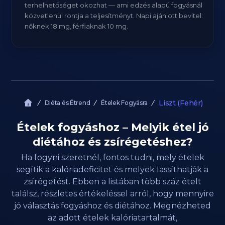
terhelhetőséget okozhat — ami edzés alapú fogyásnál
közvetlenül rontja a teljesítményt. Napi ajánlott bevitel:
nőknek 18 mg, férfiaknak 10 mg.
Liszt (Fehér)
Diéta és Étrend
Ételek Fogyásra
Ételek fogyáshoz – Melyik étel jó
diétához és zsírégetéshez?
Ha fogyni szeretnél, fontos tudni, mely ételek
segítik a kalóriadeficitet és melyek lassíthatják a
zsírégetést. Ebben a listában több száz ételt
találsz, részletes értékeléssel arról, hogy mennyire
jó választás fogyáshoz és diétához. Megnézheted
az adott ételek kalóriatartalmát,