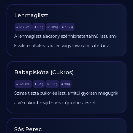
Lenmagliszt
534
kcal
18.3
g
28.9
g
42.2
g
🔥
🥩
🥔
🫒
A lenmagliszt alacsony szénhidráttartalmú liszt, ami
kiválóan alkalmas paleo vagy low-carb sütéshez.
Babapiskóta (Cukros)
420
kcal
7.2
g
75.3
g
9.8
g
🔥
🥩
🥔
🫒
Szinte tiszta cukor és liszt, amitől gyorsan megugrik
a vércukrod, majd hamar újra éhes leszel.
Sós Perec