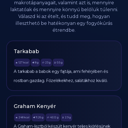
makrotápanyagait, valamint azt is, mennyire
laktatóak és mennyire könnyű belőlük túlenni.
Válaszd ki az ételt, és tudd meg, hogyan
illeszthető be hatékonyan egy fogyókúrás
étrendbe.
Tarkabab
127
kcal
8
g
23
g
0.5
g
🔥
🥩
🥔
🫒
A tarkabab a babok egy fajtája, ami fehérjében és
rostban gazdag. Főzelékekhez, salátákhoz kiváló.
Graham Kenyér
248
kcal
11.26
g
45.12
g
2.9
g
🔥
🥩
🥔
🫒
A Graham-lisztből készült kenyér teljes kiőrlésűnek