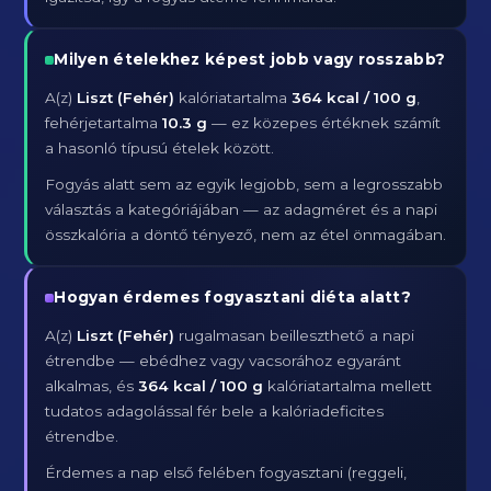
Milyen ételekhez képest jobb vagy rosszabb?
A(z)
Liszt (Fehér)
kalóriatartalma
364 kcal / 100 g
,
fehérjetartalma
10.3 g
— ez közepes értéknek számít
a hasonló típusú ételek között.
Fogyás alatt sem az egyik legjobb, sem a legrosszabb
választás a kategóriájában — az adagméret és a napi
összkalória a döntő tényező, nem az étel önmagában.
Hogyan érdemes fogyasztani diéta alatt?
A(z)
Liszt (Fehér)
rugalmasan beilleszthető a napi
étrendbe — ebédhez vagy vacsorához egyaránt
alkalmas, és
364 kcal / 100 g
kalóriatartalma mellett
tudatos adagolással fér bele a kalóriadeficites
étrendbe.
Érdemes a nap első felében fogyasztani (reggeli,