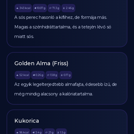
343
kcal
10.07
g
71.3
g
2.46
g
🔥
🥩
🥔
🫒
A sós perec hasonló a kiflihez, de formája más.
Magas a szénhidráttartalma, és a tetején lévő só
miatt sós.
Golden Alma (Friss)
52
kcal
0.26
g
13.8
g
0.17
g
🔥
🥩
🥔
🫒
Az egyik legelterjedtebb almafajta, édesebb ízű, de
még mindig alacsony a kalóriatartalma.
Kukorica
96
kcal
3.4
g
21
g
1.5
g
🔥
🥩
🥔
🫒