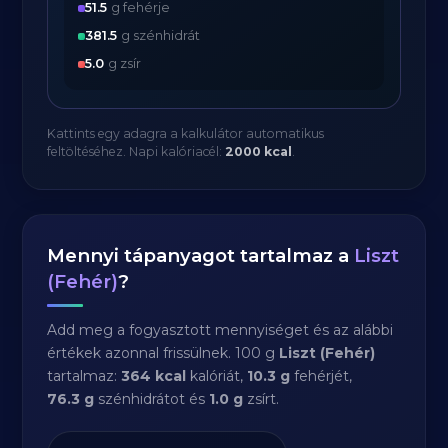
51.5
g fehérje
381.5
g szénhidrát
5.0
g zsír
Kattints egy adagra a kalkulátor automatikus
feltöltéséhez. Napi kalóriacél:
2000 kcal
.
Mennyi tápanyagot tartalmaz a
Liszt
(Fehér)
?
Add meg a fogyasztott mennyiséget és az alábbi
értékek azonnal frissülnek. 100 g
Liszt (Fehér)
tartalmaz:
364 kcal
kalóriát,
10.3 g
fehérjét,
76.3 g
szénhidrátot és
1.0 g
zsírt.