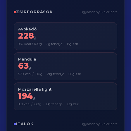
ZSÍRFORRÁSOK
ugyanannyi kalóriáért
Avokádó
228
g
160 kcal / 100g · 2g fehérje · 15g zsír
Mandula
63
g
579 kcal / 100g · 21g fehérje · 50g zsír
Mozzarella light
194
g
188 kcal / 100g · 18g fehérje · 13g zsír
ITALOK
ugyanannyi kalóriáért