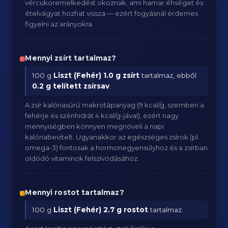
vércukoremelkedést okoznak, ami hamar éhséget és
ételvágyat hozhat vissza — ezért fogyásnál érdemes
figyelni az arányokra.
Mennyi zsírt tartalmaz?
100 g
Liszt (Fehér)
1.0 g zsírt
tartalmaz, ebből
0.2 g telített zsírsav
.
A zsír kalóriasűrű makrotápanyag (9 kcal/g, szemben a
fehérje és szénhidrát 4 kcal/g-jával), ezért nagy
mennyiségben könnyen megnöveli a napi
kalóriabevitelt. Ugyanakkor az egészséges zsírok (pl.
omega-3) fontosak a hormonegyensúlyhoz és a zsírban
oldódó vitaminok felszívódásához.
Mennyi rostot tartalmaz?
100 g
Liszt (Fehér)
2.7 g rostot
tartalmaz.