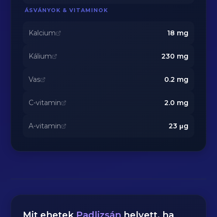
ÁSVÁNYOK & VITAMINOK
Kalcium
18
mg
Kálium
230
mg
Vas
0.2
mg
C-vitamin
2.0
mg
A-vitamin
23
μg
Mit ehetek
Padlizsán
helyett, ha