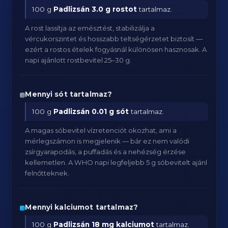
100 g
Padlizsán
3.0 g rostot
tartalmaz.
A rost lassítja az emésztést, stabilizálja a
vércukorszintet és hosszabb teltségérzetet biztosít —
ezért a rostos ételek fogyásnál különösen hasznosak. A
napi ajánlott rostbevitel 25–30 g.
Mennyi sót tartalmaz?
100 g
Padlizsán
0.01 g sót
tartalmaz.
A magas sóbevitel vízretenciót okozhat, ami a
mérlegszámon is megjelenik — bár ez nem valódi
zsírgyarapodás, a puffadás és a nehézség érzése
kellemetlen. A WHO napi legfeljebb 5 g sóbevitelt ajánl
felnőtteknek.
Mennyi kalciumot tartalmaz?
100 g
Padlizsán
18 mg kalciumot
tartalmaz.