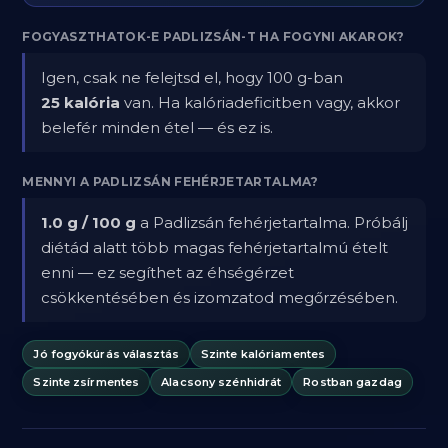
FOGYASZTHATOK-E PADLIZSÁN-T HA FOGYNI AKAROK?
Igen, csak ne felejtsd el, hogy 100 g-ban
25 kalória
van. Ha kalóriadeficitben vagy, akkor
belefér minden étel — és ez is.
MENNYI A PADLIZSÁN FEHÉRJETARTALMA?
1.0 g / 100 g
a Padlizsán fehérjetartalma. Próbálj
diétád alatt több magas fehérjetartalmú ételt
enni — ez segíthet az éhségérzet
csökkentésében és izomzatod megőrzésében.
Jó fogyókúrás választás
Szinte kalóriamentes
Szinte zsírmentes
Alacsony szénhidrát
Rostban gazdag