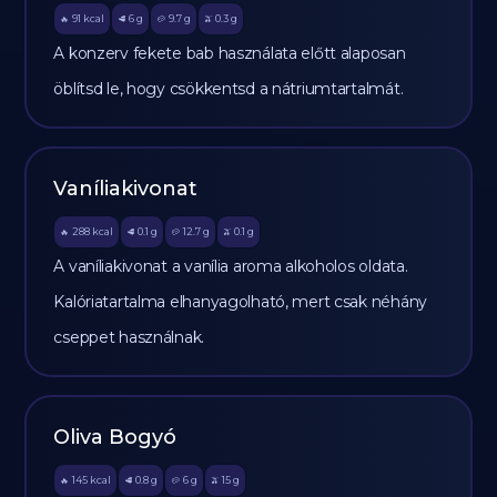
91
kcal
6
g
9.7
g
0.3
g
🔥
🥩
🥔
🫒
A konzerv fekete bab használata előtt alaposan
öblítsd le, hogy csökkentsd a nátriumtartalmát.
Vaníliakivonat
288
kcal
0.1
g
12.7
g
0.1
g
🔥
🥩
🥔
🫒
A vaníliakivonat a vanília aroma alkoholos oldata.
Kalóriatartalma elhanyagolható, mert csak néhány
cseppet használnak.
Oliva Bogyó
145
kcal
0.8
g
6
g
15
g
🔥
🥩
🥔
🫒