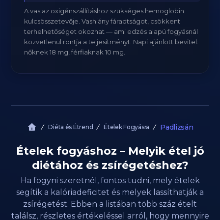
A vas az oxigénszállításhoz szükséges hemoglobin
kulcsösszetevője. Vashiány fáradtságot, csökkent
terhelhetőséget okozhat — ami edzés alapú fogyásnál
közvetlenül rontja a teljesítményt. Napi ajánlott bevitel:
nőknek 18 mg, férfiaknak 10 mg.
Padlizsán
Diéta és Étrend
Ételek Fogyásra
Ételek fogyáshoz – Melyik étel jó
diétához és zsírégetéshez?
Ha fogyni szeretnél, fontos tudni, mely ételek
segítik a kalóriadeficitet és melyek lassíthatják a
zsírégetést. Ebben a listában több száz ételt
találsz, részletes értékeléssel arról, hogy mennyire