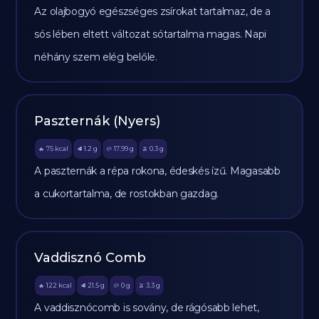
Az olajbogyó egészséges zsírokat tartalmaz, de a
sós lében eltett változat sótartalma magas. Napi
néhány szem elég belőle.
Paszternák (Nyers)
75
kcal
1.2
g
17.99
g
0.3
g
🔥
🥩
🥔
🫒
A paszternák a répa rokona, édeskés ízű. Magasabb
a cukortartalma, de rostokban gazdag.
Vaddisznó Comb
122
kcal
21.5
g
0
g
3.3
g
🔥
🥩
🥔
🫒
A vaddisznócomb is sovány, de rágósabb lehet,