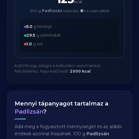
kcal
500 g
Padlizsán
kalóriája:
6
% a napi célból
5.0
g fehérje
29.5
g szénhidrát
1.0
g zsír
Kattints egy adagra a kalkulátor automatikus
feltöltéséhez. Napi kalóriacél:
2000 kcal
.
Mennyi tápanyagot tartalmaz a
Padlizsán
?
Add meg a fogyasztott mennyiséget és az alábbi
értékek azonnal frissülnek. 100 g
Padlizsán