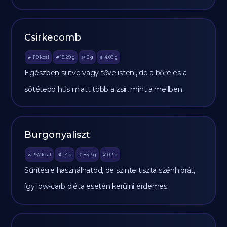
Csirkecomb
119
kcal
19.29
g
0
g
4.09
g
🔥
🥩
🥔
🫒
Egészben sütve vagy főve isteni, de a bőre és a
sötétebb hús miatt több a zsír, mint a mellben.
Burgonyaliszt
357
kcal
1.4
g
83.7
g
0.3
g
🔥
🥩
🥔
🫒
Sűrítésre használhatod, de szinte tiszta szénhidrát,
így low-carb diéta esetén kerülni érdemes.