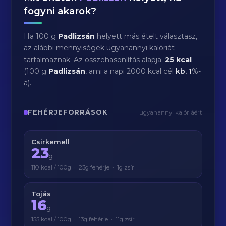
fogyni akarok?
Ha 100 g
Padlizsán
helyett más ételt választasz,
az alábbi mennyiségek ugyanannyi kalóriát
tartalmaznak. Az összehasonlítás alapja:
25 kcal
(100 g
Padlizsán
, ami a napi 2000 kcal cél
kb.
1
%-
a).
FEHÉRJEFORRÁSOK
ugyanannyi kalóriáért
Csirkemell
23
g
110 kcal / 100g · 23g fehérje · 1g zsír
Tojás
16
g
155 kcal / 100g · 13g fehérje · 11g zsír