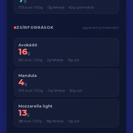
g
375 kcal / 100g · 13g fehérje · 60g szénhidrát
ZSÍRFORRÁSOK
ugyanannyi kalóriáért
Avokádó
16
g
160 kcal / 100g · 2g fehérje · 15g zsír
Mandula
4
g
579 kcal / 100g · 21g fehérje · 50g zsír
Mozzarella light
13
g
188 kcal / 100g · 18g fehérje · 13g zsír