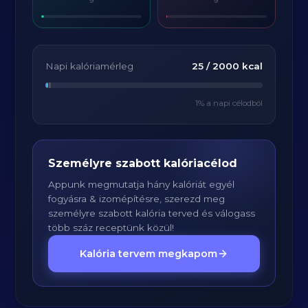
Napi kalóriamérleg
25
/
2000
kcal
1
% a napi célodból
Személyre szabott kalóriacélod
Appunk megmutatja hány kalóriát egyél
fogyásra & izomépítésre, szerezd meg
személyre szabott kalória terved és válogass
több száz receptünk közül!
Kalória tervem megkapom