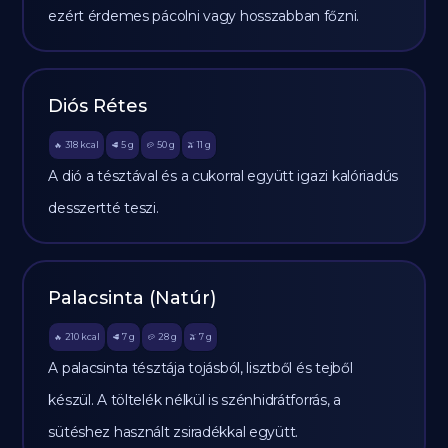
ezért érdemes pácolni vagy hosszabban főzni.
Diós Rétes
318
kcal
5
g
50
g
11
g
🔥
🥩
🥔
🫒
A dió a tésztával és a cukorral együtt igazi kalóriadús
desszertté teszi.
Palacsinta (Natúr)
210
kcal
7
g
28
g
7
g
🔥
🥩
🥔
🫒
A palacsinta tésztája tojásból, lisztből és tejből
készül. A töltelék nélkül is szénhidrátforrás, a
sütéshez használt zsiradékkal együtt.