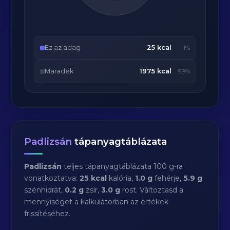
Ez az adag
25 kcal
1%
Maradék
1975 kcal
99%
Padlizsán
tápanyagtáblázata
Padlizsán
teljes tápanyagtáblázata 100 g-ra
vonatkoztatva:
25 kcal
kalória,
1.0 g
fehérje,
5.9 g
szénhidrát,
0.2 g
zsír,
3.0 g
rost. Változtasd a
mennyiséget a kalkulátorban az értékek
frissítéséhez.