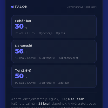
ITALOK
ugyanannyi kalóriáért
Fehér bor
30
ml
82 kcal / 100ml · 0g fehérje · 0g zsír
Narancslé
56
ml
45 kcal / 100ml · 0.7g fehérje · 10g szénhidrát
Tej (2,8%)
50
ml
50 kcal / 100ml · 3.4g fehérje · 2.8g zsír
Az értékek tájékoztató jellegűek, 100 g
Padlizsán
kalóriatartalmán (
25 kcal
) alapulnak. A kiválasztott adag