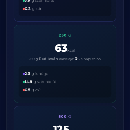
5.9
g szénhidrát
0.2
g zsír
250
G
63
kcal
250 g
Padlizsán
kalóriája:
3
% a napi célból
2.5
g fehérje
14.8
g szénhidrát
0.5
g zsír
500
G
125