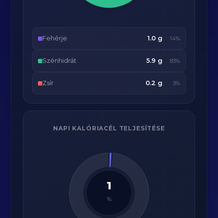
Fehérje
1.0 g
14%
Szénhidrát
5.9 g
83%
Zsír
0.2 g
3%
NAPI KALÓRIACÉL TELJESÍTÉSE
1
%