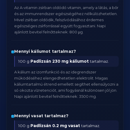
Az A-vitamin zsírban oldódó vitamin, amely a látás, a bőr
és az immunrendszer egészségéhez nélkülözhetetlen.
Mivel zsírban oldódik, felszívódásához érdemes
egészséges zsírforrással együtt fogyasztani. Napi
ajánlott bevitel felnőtteknek: 800 μg.
Mennyi káliumot tartalmaz?
100 g
Padlizsán
230 mg káliumot
tartalmaz.
A kálium az izomfunkció és az idegrendszer
működéséhez elengedhetetlen elektrolit. Magas
káliumtartalmú étrend emellett segíthet ellensúlyozni a
só okozta vízretenciót, ami fogyásnál különösen jól jön.
Napi ajánlott bevitel felnőtteknek: 3500 mg.
Mennyi vasat tartalmaz?
100 g
Padlizsán
0.2 mg vasat
tartalmaz.