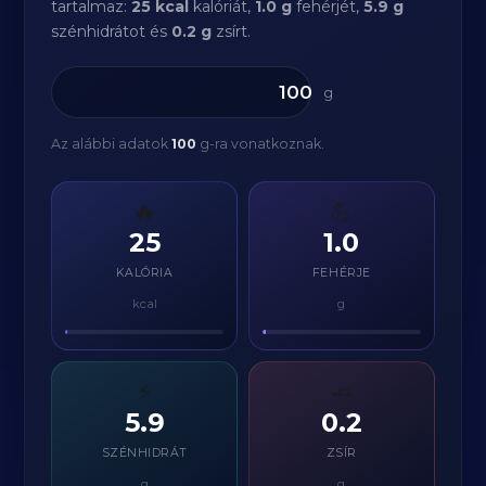
tartalmaz:
25 kcal
kalóriát,
1.0 g
fehérjét,
5.9 g
szénhidrátot és
0.2 g
zsírt.
g
Az alábbi adatok
100
g-ra vonatkoznak.
🔥
💪
25
1.0
KALÓRIA
FEHÉRJE
kcal
g
⚡
🧈
5.9
0.2
SZÉNHIDRÁT
ZSÍR
g
g