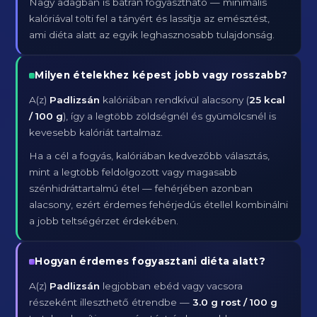
Nagy adagban is bátran fogyasztható — minimális
kalóriával tölti fel a tányért és lassítja az emésztést,
ami diéta alatt az egyik leghasznosabb tulajdonság.
Milyen ételekhez képest jobb vagy rosszabb?
A(z)
Padlizsán
kalóriában rendkívül alacsony (
25 kcal
/ 100 g
), így a legtöbb zöldségnél és gyümölcsnél is
kevesebb kalóriát tartalmaz.
Ha a cél a fogyás, kalóriában kedvezőbb választás,
mint a legtöbb feldolgozott vagy magasabb
szénhidráttartalmú étel — fehérjében azonban
alacsony, ezért érdemes fehérjedús étellel kombinálni
a jobb teltségérzet érdekében.
Hogyan érdemes fogyasztani diéta alatt?
A(z)
Padlizsán
legjobban ebéd vagy vacsora
részeként illeszthető étrendbe —
3.0 g rost / 100 g