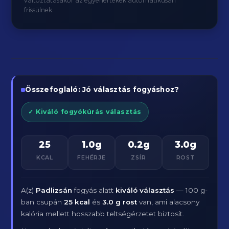
változtatásakor az egyenértékek automatikusan
frissülnek.
Összefoglaló: Jó választás fogyáshoz?
✓ Kiváló fogyókúrás választás
25
1.0g
0.2g
3.0g
KCAL
FEHÉRJE
ZSÍR
ROST
A(z)
Padlizsán
fogyás alatt
kiváló választás
— 100 g-
ban csupán
25 kcal
és
3.0 g rost
van, ami alacsony
kalória mellett hosszabb teltségérzetet biztosít.