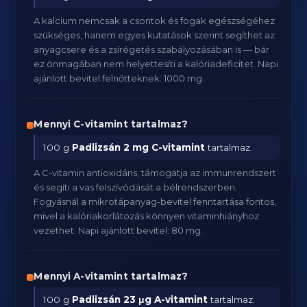
A kalcium nemcsak a csontok és fogak egészségéhez
szükséges, hanem egyes kutatások szerint segíthet az
anyagcsere és a zsírégetés szabályozásában is — bár
ez önmagában nem helyettesíti a kalóriadeficitet. Napi
ajánlott bevitel felnőtteknek: 1000 mg.
Mennyi C-vitamint tartalmaz?
100 g
Padlizsán
2 mg C-vitamint
tartalmaz.
A C-vitamin antioxidáns, támogatja az immunrendszert
és segíti a vas felszívódását a bélrendszerben.
Fogyásnál a mikrotápanyag-bevitel fenntartása fontos,
mivel a kalóriakorlátozás könnyen vitaminhiányhoz
vezethet. Napi ajánlott bevitel: 80 mg.
Mennyi A-vitamint tartalmaz?
100 g
Padlizsán
23 μg A-vitamint
tartalmaz.