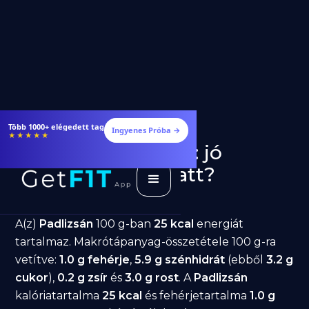
Több 1000+ elégedett tag
Ingyenes Próba →
★★★★★
Padlizsán fogyásra: jó
választás diéta alatt?
GetFIT App
Írta -
March 19, 2026
A(z)
Padlizsán
100 g-ban
25 kcal
energiát
tartalmaz. Makrótápanyag-összetétele 100 g-ra
vetítve:
1.0 g fehérje
,
5.9 g szénhidrát
(ebből
3.2 g
cukor
),
0.2 g zsír
és
3.0 g rost
. A
Padlizsán
kalóriatartalma
25 kcal
és fehérjetartalma
1.0 g