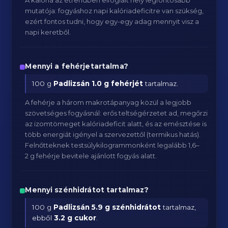
A kalória az étrendben elfoglalt hely legfontosabb
mutatója: fogyáshoz napi kalóriadeficitre van szükség,
ezért fontos tudni, hogy egy-egy adag mennyit visz a
napi keretből.
Mennyi a fehérjetartalma?
100 g
Padlizsán
1.0 g fehérjét
tartalmaz.
A fehérje a három makrotápanyag közül a legjobb
szövetséges fogyásnál: erős teltségérzetet ad, megőrzi
az izomtömeget kalóriadeficit alatt, és az emésztése is
több energiát igényel a szervezettől (termikus hatás).
Felnőtteknek testsúlykilogrammonként legalább 1,6–
2 g fehérje bevitele ajánlott fogyás alatt.
Mennyi szénhidrátot tartalmaz?
100 g
Padlizsán
5.9 g szénhidrátot
tartalmaz,
ebből
3.2 g cukor
.