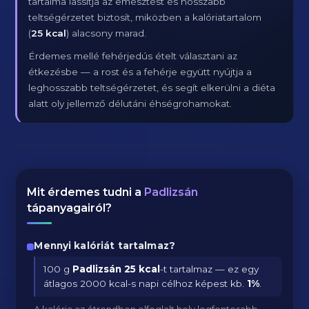
tartalma lassítja az emésztést és hosszabb
teltségérzetet biztosít, miközben a kalóriatartalom
(
25 kcal
) alacsony marad.
Érdemes mellé fehérjedús ételt választani az
étkezésbe — a rost és a fehérje együtt nyújtja a
leghosszabb teltségérzetet, és segít elkerülni a diéta
alatt oly jellemző délutáni éhségrohamokat.
Mit érdemes tudni a
Padlizsán
tápanyagairól?
Mennyi kalóriát tartalmaz?
100 g
Padlizsán
25 kcal
-t tartalmaz — ez egy
átlagos 2000 kcal-s napi célhoz képest kb.
1
%
.