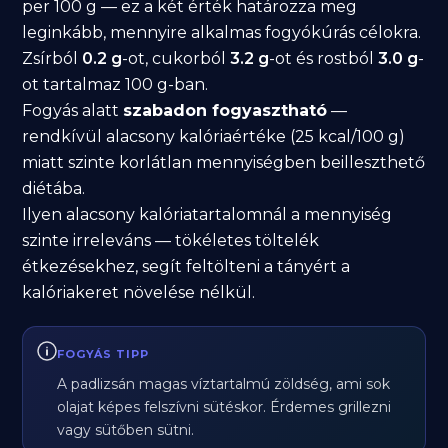
per 100 g — ez a két érték határozza meg
leginkább, mennyire alkalmas fogyókúrás célokra.
Zsírból
0.2 g
-ot, cukorból
3.2 g
-ot és rostból
3.0 g
-
ot tartalmaz 100 g-ban.
Fogyás alatt
szabadon fogyasztható
—
rendkívül alacsony kalóriaértéke (25 kcal/100 g)
miatt szinte korlátlan mennyiségben beilleszthető
diétába.
Ilyen alacsony kalóriatartalomnál a mennyiség
szinte irreleváns — tökéletes töltelék
étkezésekhez, segít feltölteni a tányért a
kalóriakeret növelése nélkül.
FOGYÁS TIPP
A padlizsán magas víztartalmú zöldség, ami sok
olajat képes felszívni sütéskor. Érdemes grillezni
vagy sütőben sütni.