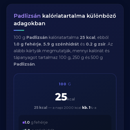
Padlizsán
kalóriatartalma különböző
adagokban
100 g
Padlizsán
kalóriatartalma
25 kcal
, ebből
1.0 g fehérje
,
5.9 g szénhidrát
és
0.2 g zsír
. Az
alábbi kártyák megmutatják, mennyi kalóriát és
tápanyagot tartalmaz 100 g, 250 g és 500 g
Padlizsán
.
100
G
25
kcal
25 kcal
— a napi 2000 kcal
kb.
1
%-a
1.0
g fehérje