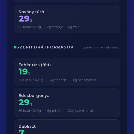
Sovány túró
29
g
85 kcal / 100g · 12g fehérje · 4g zsír
SZÉNHIDRÁTFORRÁSOK
ugyanannyi kalóriáért
Fehér rizs (főtt)
19
g
130 kcal / 100g · 2.4g fehérje · 28g szénhidrát
Édesburgonya
29
g
86 kcal / 100g · 1.6g fehérje · 20g szénhidrát
Zabliszt
7