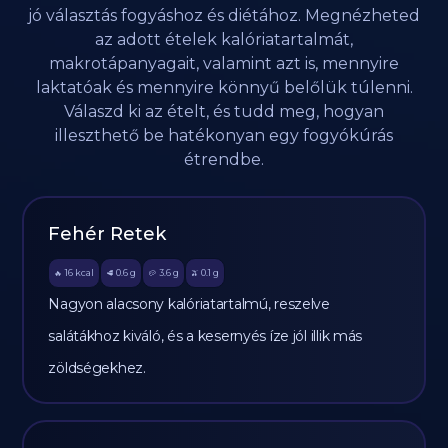
jó választás fogyáshoz és diétához. Megnézheted
az adott ételek kalóriatartalmát,
makrotápanyagait, valamint azt is, mennyire
laktatóak és mennyire könnyű belőlük túlenni.
Válaszd ki az ételt, és tudd meg, hogyan
illeszthető be hatékonyan egy fogyókúrás
étrendbe.
Fehér Retek
16
kcal
0.6
g
3.6
g
0.1
g
🔥
🥩
🥔
🫒
Nagyon alacsony kalóriatartalmú, reszelve
salátákhoz kiváló, és a kesernyés íze jól illik más
zöldségekhez.