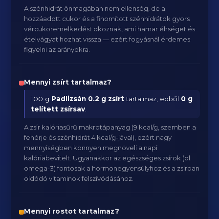
A szénhidrát önmagában nem ellenség, de a
hozzáadott cukor és a finomított szénhidrátok gyors
vércukoremelkedést okoznak, ami hamar éhséget és
ételvágyat hozhat vissza — ezért fogyásnál érdemes
figyelni az arányokra.
Mennyi zsírt tartalmaz?
100 g
Padlizsán
0.2 g zsírt
tartalmaz, ebből
0 g
telített zsírsav
.
A zsír kalóriasűrű makrotápanyag (9 kcal/g, szemben a
fehérje és szénhidrát 4 kcal/g-jával), ezért nagy
mennyiségben könnyen megnöveli a napi
kalóriabevitelt. Ugyanakkor az egészséges zsírok (pl.
omega-3) fontosak a hormonegyensúlyhoz és a zsírban
oldódó vitaminok felszívódásához.
Mennyi rostot tartalmaz?