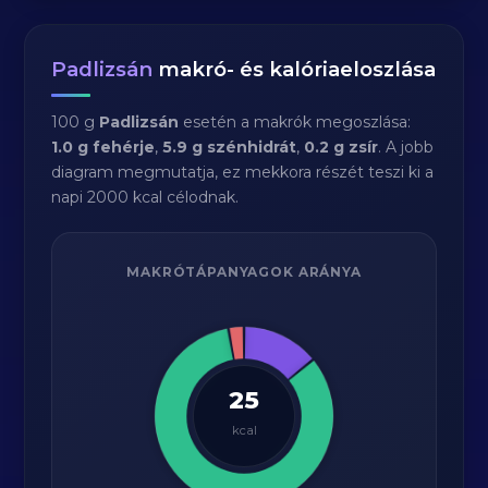
Padlizsán
makró- és kalóriaeloszlása
100 g
Padlizsán
esetén a makrók megoszlása:
1.0 g fehérje
,
5.9 g szénhidrát
,
0.2 g zsír
. A jobb
diagram megmutatja, ez mekkora részét teszi ki a
napi 2000 kcal célodnak.
MAKRÓTÁPANYAGOK ARÁNYA
25
kcal