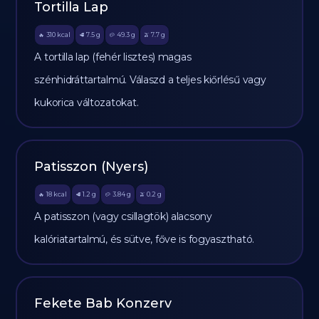
Tortilla Lap
310
kcal
7.5
g
49.3
g
7.7
g
🔥
🥩
🥔
🫒
A tortilla lap (fehér lisztes) magas
szénhidráttartalmú. Válaszd a teljes kiőrlésű vagy
kukorica változatokat.
Patisszon (Nyers)
18
kcal
1.2
g
3.84
g
0.2
g
🔥
🥩
🥔
🫒
A patisszon (vagy csillagtök) alacsony
kalóriatartalmú, és sütve, főve is fogyasztható.
Fekete Bab Konzerv