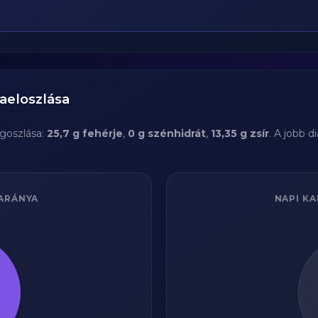
aeloszlása
goszlása:
25,7 g fehérje
,
0 g szénhidrát
,
13,35 g zsír
. A jobb 
ARÁNYA
NAPI KA