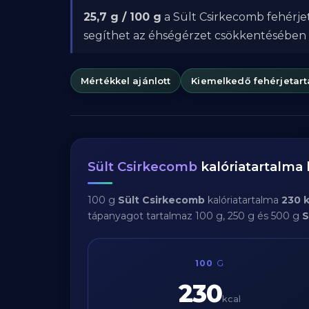
25,7 g / 100 g
a Sült Csirkecomb fehérjet
segíthet az éhségérzet csökkentésében
Mértékkel ajánlott
Kiemelkedő fehérjetar
Sült Csirkecomb
kalóriatartalma
100 g
Sült Csirkecomb
kalóriatartalma
230 k
tápanyagot tartalmaz 100 g, 250 g és 500 g
S
100
G
230
kcal