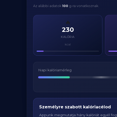
Az alábbi adatok
100
g-ra vonatkoznak.
🔥
230
KALÓRIA
kcal
Napi kalóriamérleg
Személyre szabott kalóriacélod
Appunk megmutatja hány kalóriát egyél fogy