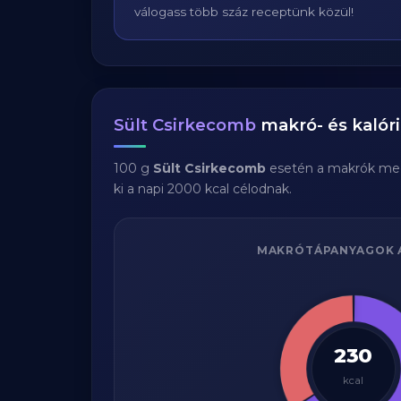
válogass több száz receptünk közül!
Sült Csirkecomb
makró- és kalóri
100 g
Sült Csirkecomb
esetén a makrók me
ki a napi 2000 kcal célodnak.
MAKRÓTÁPANYAGOK 
230
kcal