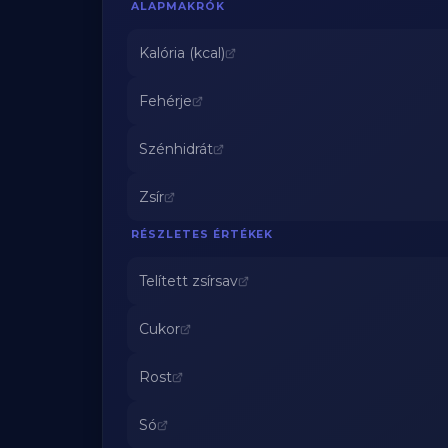
ALAPMAKRÓK
Kalória (kcal)
Fehérje
Szénhidrát
Zsír
RÉSZLETES ÉRTÉKEK
Telített zsírsav
Cukor
Rost
Só