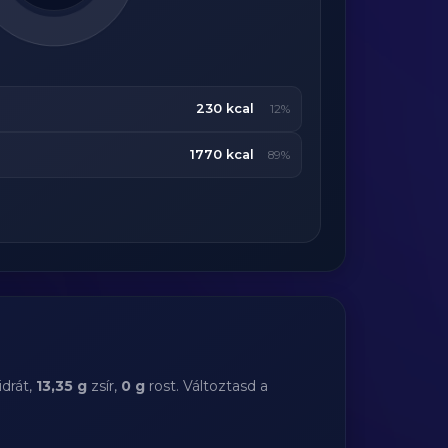
230 kcal
12%
1770 kcal
89%
drát,
13,35 g
zsír,
0 g
rost. Változtasd a