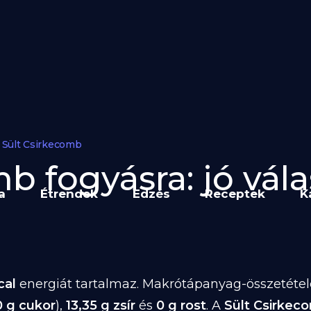
Sült Csirkecomb
b fogyásra: jó vála
a
Étrendek
Edzés
Receptek
K
cal
energiát tartalmaz. Makrótápanyag-összetétele 
0 g cukor
),
13,35 g zsír
és
0 g rost
. A
Sült Csirkec