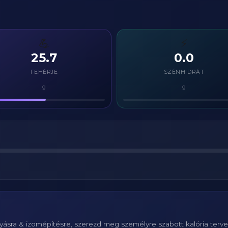
💪
⚡
25.7
0.0
FEHÉRJE
SZÉNHIDRÁT
g
g
ásra & izomépítésre, szerezd meg személyre szabott kalória terv