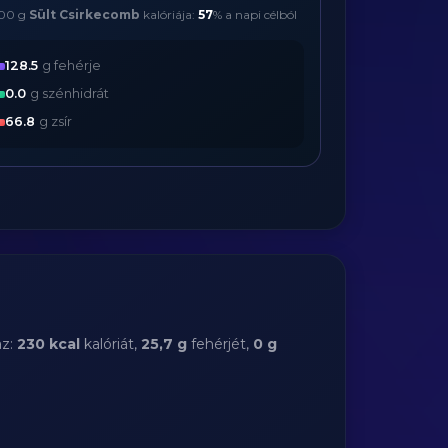
00 g
Sült Csirkecomb
kalóriája:
57
% a napi célból
128.5
g fehérje
0.0
g szénhidrát
66.8
g zsír
az:
230 kcal
kalóriát,
25,7 g
fehérjét,
0 g