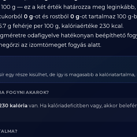
 100 g — ez a két érték határozza meg leginkább
 cukorból
0 g
-ot és rostból
0 g
-ot tartalmaz 100 g-
.7 g fehérje per 100 g, kalóriaértéke 230 kcal.
gméretre odafigyelve hatékonyan beépíthető fog
megőrzi az izomtömeget fogyás alatt.
r egy része kisülhet, de így is magasabb a kalóriatartalma, 
HA FOGYNI AKAROK?
230 kalória
van. Ha kalóriadeficitben vagy, akkor belefé
TALMA?