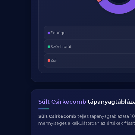
Fehérje
Szénhidrát
Zsír
Sült Csirkecomb
tápanyagtábláz
Sült Csirkecomb
teljes tápanyagtáblázata 1
mennyiséget a kalkulátorban az értékek frissí