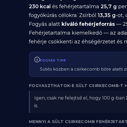
230 kcal
és fehérjetartalma
25,7 g
per
fogyókúrás célokra. Zsírból
13,35 g
-ot,
Fogyás alatt
kiváló fehérjeforrás
— 25
Fehérjetartalma kiemelkedő — az ada
fehérje csökkenti az éhségérzetet és 
FOGYÁS TIPP
Sütés közben a csirkecomb bőre alatti zsí
FOGYASZTHATOK-E SÜLT CSIRKECOMB-T 
Igen, csak ne felejtsd el, hogy 100 g-ban
is.
MENNYI A SÜLT CSIRKECOMB FEHÉRJETAR