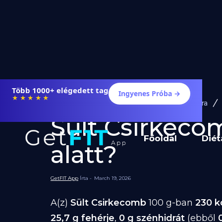
Több 1000+ elégedett tag
Ingyenes Próba →
★★★★★
Diéta és Étrend
Ételek Fogyásra
Sült Csirkecom
Főoldal
Diét
alatt?
GetFIT App
Írta -
March 19, 2026
A(z)
Sült Csirkecomb
100 g-ban
230 k
25,7 g fehérje
,
0 g szénhidrát
(ebből