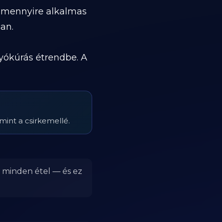
, mennyire alkalmas
ban.
yókúrás étrendbe. A
mint a csirkemellé.
r minden étel — és ez