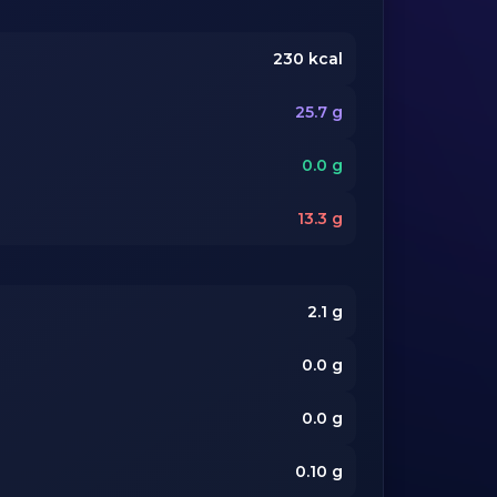
230
kcal
25.7
g
0.0
g
13.3
g
2.1
g
0.0
g
0.0
g
0.10
g