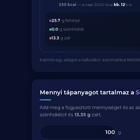
230 kcal
— a napi 2000 kcal
kb.
12
%-a
25.7
g fehérje
0.0
g szénhidrát
13.3
g zsír
Kattints egy adagra a kalkulátor automatikus feltölté
Mennyi tápanyagot tartalmaz a
S
Add meg a fogyasztott mennyiséget és az aláb
szénhidrátot és
13,35 g
zsírt.
g