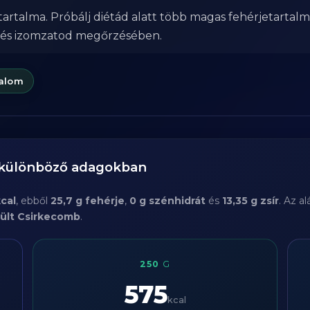
artalma. Próbálj diétád alatt több magas fehérjetartalm
 és izomzatod megőrzésében.
talom
 különböző adagokban
cal
, ebből
25,7 g fehérje
,
0 g szénhidrát
és
13,35 g zsír
. Az a
ült Csirkecomb
.
250
G
575
kcal