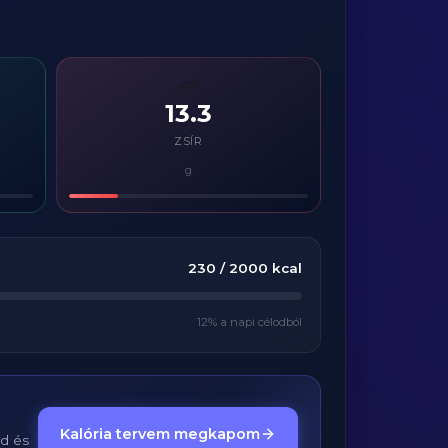
🧈
13.3
ZSÍR
g
230
/
2000
kcal
12
% a napi célodból
Kalória tervem megkapom
ed és