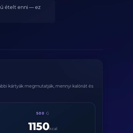
ú ételt enni — ez
lábbi kártyák megmutatják, mennyi kalóriát és
500
G
1150
kcal