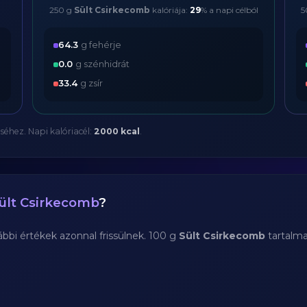
250 g
Sült Csirkecomb
kalóriája:
29
% a napi célból
5
64.3
g fehérje
0.0
g szénhidrát
33.4
g zsír
séhez. Napi kalóriacél:
2000 kcal
.
ült Csirkecomb
?
bi értékek azonnal frissülnek. 100 g
Sült Csirkecomb
tartalm