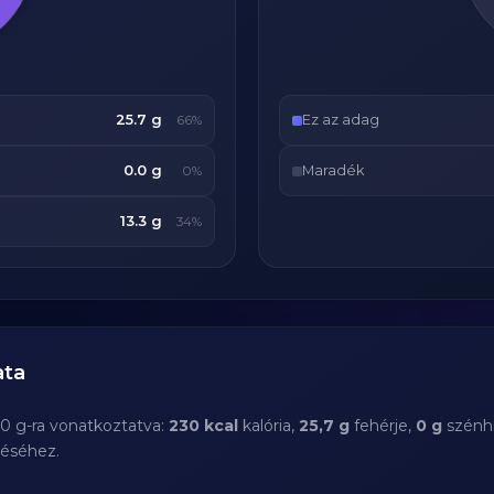
25.7 g
Ez az adag
66%
0.0 g
Maradék
0%
13.3 g
34%
ata
00 g-ra vonatkoztatva:
230 kcal
kalória,
25,7 g
fehérje,
0 g
szénhi
téséhez.