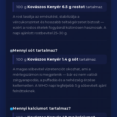
100 g
Kovászos Kenyér
6.5 g rostot
tartalmaz.
A rost lassítja az emésztést, stabilizálja a
vércukorszintet és hosszabb teltségérzetet biztosít —
ezért a rostos ételek fogyásnál különösen hasznosak. A
napi ajánlott rostbevitel 25–30 g.
Mennyi sót tartalmaz?
100 g
Kovászos Kenyér
1.4 g sót
tartalmaz.
A magas sóbevitel vízretenciót okozhat, ami a
mérlegszámon is megjelenik — bár ez nem valódi
zsírgyarapodás, a puffadás és a nehézség érzése
kellemetlen. A WHO napi legfeljebb 5 g sóbevitelt ajánl
felnőtteknek.
Mennyi kalciumot tartalmaz?