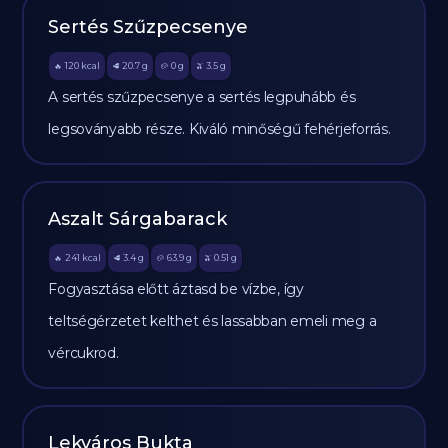
Sertés Szűzpecsenye
120
kcal
20.7
g
0
g
3.5
g
🔥
🥩
🥔
🫒
A sertés szűzpecsenye a sertés legpuhább és
legsoványabb része. Kiváló minőségű fehérjeforrás.
Aszalt Sárgabarack
241
kcal
3.4
g
63.9
g
0.51
g
🔥
🥩
🥔
🫒
Fogyasztása előtt áztasd be vízbe, így
teltségérzetet kelthet és lassabban emeli meg a
vércukrod.
Lekváros Bukta