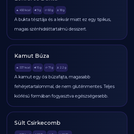
450
kcal
9
g
60
g
18
g
🔥
🥩
🥔
🫒
A bukta tésztája és a lekvár miatt ez egy tipikus,
magas szénhidráttartalmú desszert.
Kamut Búza
337
kcal
15
g
71
g
2.2
g
🔥
🥩
🥔
🫒
A kamut egy ősi búzafajta, magasabb
fehérjetartalommal, de nem gluténmentes. Teljes
kiőrlésű formában fogyasztva egészségesebb.
Sült Csirkecomb