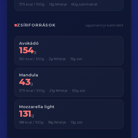
375 kcal / 100g · 13g fehérje · 60g szénhidrát
ZSÍRFORRÁSOK
ugyanannyi kalóriáért
Avokádó
154
g
160 kcal / 100g · 2g fehérje · 15g zsír
Mandula
43
g
579 kcal / 100g · 21g fehérje · 50g zsír
Mozzarella light
131
g
188 kcal / 100g · 18g fehérje · 13g zsír