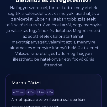
diétához és zsírégetéshez?
Ha fogyni szeretnél, fontos tudni, mely ételek
segítik a kalóriadeficitet és melyek lassíthatják a
zsírégetést. Ebben a listában több száz ételt
találsz, részletes értékeléssel arról, hogy mennyire
jó választás fogyáshoz és diétához. Megnézheted
az adott ételek kalóriatartalmát,
makrotápanyagait, valamint azt is, mennyire
laktatóak és mennyire könnyű belőlük túlenni.
Válaszd ki az ételt, és tudd meg, hogyan
illeszthető be hatékonyan egy fogyókúrás
étrendbe.
Marha Párizsi
207
kcal
12
g
1.4
g
17
g
🔥
🥩
🥔
🫒
A marhapárizsi a baromfi párizsihoz hasonlóan