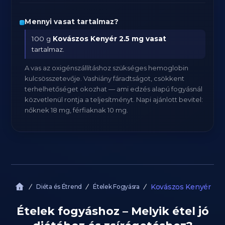
Mennyi vasat tartalmaz?
100 g
Kovászos Kenyér
2.5 mg vasat
tartalmaz.
A vas az oxigénszállításhoz szükséges hemoglobin
kulcsösszetevője. Vashiány fáradtságot, csökkent
terhelhetőséget okozhat — ami edzés alapú fogyásnál
közvetlenül rontja a teljesítményt. Napi ajánlott bevitel:
nőknek 18 mg, férfiaknak 10 mg.
Kovászos Kenyér
Diéta és Étrend
Ételek Fogyásra
Ételek fogyáshoz – Melyik étel jó