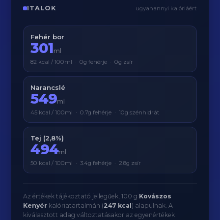
ITALOK
ugyanannyi kalóriáért
Fehér bor
301
ml
82 kcal / 100ml · 0g fehérje · 0g zsír
Narancslé
549
ml
45 kcal / 100ml · 0.7g fehérje · 10g szénhidrát
Tej (2,8%)
494
ml
50 kcal / 100ml · 3.4g fehérje · 2.8g zsír
Az értékek tájékoztató jellegűek, 100 g
Kovászos
Kenyér
kalóriatartalmán (
247 kcal
) alapulnak. A
kiválasztott adag változtatásakor az egyenértékek