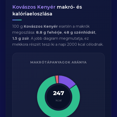
Kovászos Kenyér
makró- és
kalóriaeloszlása
100 g
Kovászos Kenyér
esetén a makrók
megoszlása:
8.8 g fehérje
,
48 g szénhidrát
,
1.5 g zsír
. A jobb diagram megmutatja, ez
mekkora részét teszi ki a napi 2000 kcal célodnak.
MAKRÓTÁPANYAGOK ARÁNYA
247
kcal