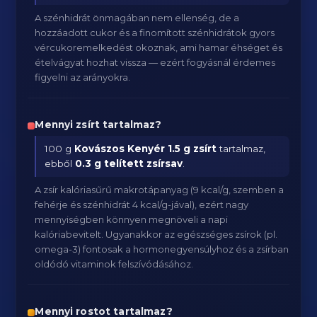
A szénhidrát önmagában nem ellenség, de a
hozzáadott cukor és a finomított szénhidrátok gyors
vércukoremelkedést okoznak, ami hamar éhséget és
ételvágyat hozhat vissza — ezért fogyásnál érdemes
figyelni az arányokra.
Mennyi zsírt tartalmaz?
100 g
Kovászos Kenyér
1.5 g zsírt
tartalmaz,
ebből
0.3 g telített zsírsav
.
A zsír kalóriasűrű makrotápanyag (9 kcal/g, szemben a
fehérje és szénhidrát 4 kcal/g-jával), ezért nagy
mennyiségben könnyen megnöveli a napi
kalóriabevitelt. Ugyanakkor az egészséges zsírok (pl.
omega-3) fontosak a hormonegyensúlyhoz és a zsírban
oldódó vitaminok felszívódásához.
Mennyi rostot tartalmaz?