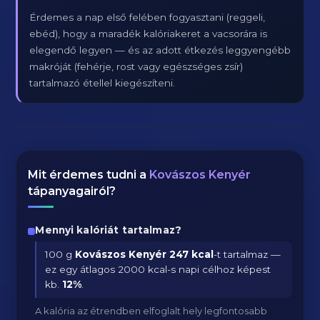
Érdemes a nap első felében fogyasztani (reggeli,
ebéd), hogy a maradék kalóriakeret a vacsorára is
elegendő legyen — és az adott étkezés leggyengébb
makróját (fehérje, rost vagy egészséges zsír)
tartalmazó étellel kiegészíteni.
Mit érdemes tudni a
Kovászos Kenyér
tápanyagairól?
Mennyi kalóriát tartalmaz?
100 g
Kovászos Kenyér
247 kcal
-t tartalmaz —
ez egy átlagos 2000 kcal-s napi célhoz képest
kb.
12
%
.
A kalória az étrendben elfoglalt hely legfontosabb