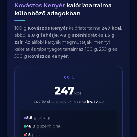
Kovászos Kenyér
kalóriatartalma
különböző adagokban
100 g
Kovászos Kenyér
kalóriatartalma
247 kcal
,
ebből
8.8 g fehérje
,
48 g szénhidrát
és
1.5 g
zsír
. Az alábbi kártyák megmutatják, mennyi
kalóriát és tápanyagot tartalmaz 100 g, 250 g és
500 g
Kovászos Kenyér
.
100
G
247
kcal
247 kcal
— a napi 2000 kcal
kb.
12
%-a
8.8
g fehérje
48.0
g szénhidrát
1.5
g zsír