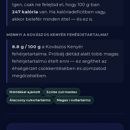
Igen, csak ne felejtsd el, hogy 100 g-ban
247 kalória
van. Ha kalóriadeficitben vagy,
akkor belefér minden étel — és ez is.
MENNYI A KOVÁSZOS KENYÉR FEHÉRJETARTALMA?
8.8 g / 100 g
a Kovászos Kenyér
fehérjetartalma. Próbálj diétád alatt több magas
fehérjetartalmú ételt enni — ez segíthet az
éhségérzet csökkentésében és izomzatod
megőrzésében.
Mértékkel ajánlott
Szinte zsírmentes
Alacsony cukortartalmú
Magas rosttartalmú