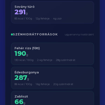
Sovány túró
291
g
85 kcal / 100g · 12g fehérje · 4g zsír
SZÉNHIDRÁTFORRÁSOK
ugyanannyi kalóriáért
Fehér rizs (főtt)
190
g
130 kcal / 100g · 2.4g fehérje · 28g szénhidrát
Édesburgonya
287
g
86 kcal / 100g · 1.6g fehérje · 20g szénhidrát
Zabliszt
66
g