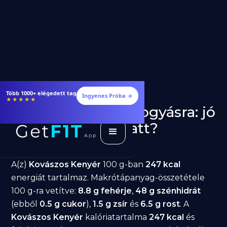
Több 1000+ elégedett tag
Ingyenes Próba →
★★★★★
Kovászos Kenyér fogyásra: jó
választás diéta alatt?
GetFIT App
Írta -
March 19, 2026
A(z)
Kovászos Kenyér
100 g-ban
247 kcal
energiát tartalmaz. Makrótápanyag-összetétele
100 g-ra vetítve:
8.8 g fehérje
,
48 g szénhidrát
(ebből
0.5 g cukor
),
1.5 g zsír
és
6.5 g rost
. A
Kovászos Kenyér
kalóriatartalma
247 kcal
és