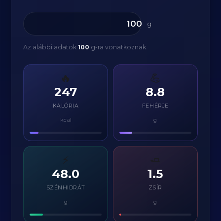
g
Az alábbi adatok
100
g-ra vonatkoznak.
🔥
💪
247
8.8
KALÓRIA
FEHÉRJE
kcal
g
⚡
🧈
48.0
1.5
SZÉNHIDRÁT
ZSÍR
g
g