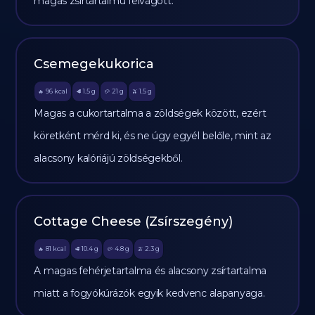
magas zsírtartalmú felvágott.
Csemegekukorica
96
kcal
1.5
g
21
g
1.5
g
🔥
🥩
🥔
🫒
Magas a cukortartalma a zöldségek között, ezért
köretként mérd ki, és ne úgy egyél belőle, mint az
alacsony kalóriájú zöldségekből.
Cottage Cheese (Zsírszegény)
81
kcal
10.4
g
4.8
g
2.3
g
🔥
🥩
🥔
🫒
A magas fehérjetartalma és alacsony zsírtartalma
miatt a fogyókúrázók egyik kedvenc alapanyaga.