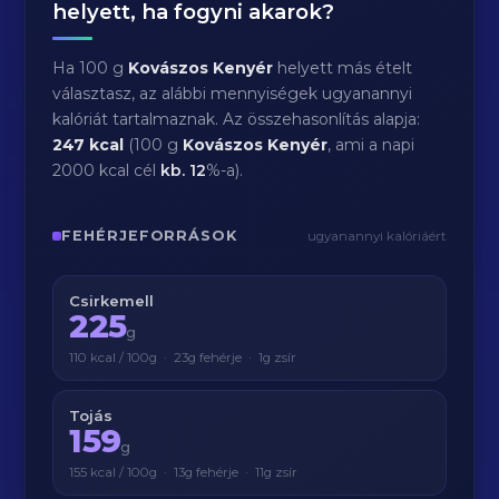
helyett, ha fogyni akarok?
Ha 100 g
Kovászos Kenyér
helyett más ételt
választasz, az alábbi mennyiségek ugyanannyi
kalóriát tartalmaznak. Az összehasonlítás alapja:
247 kcal
(100 g
Kovászos Kenyér
, ami a napi
2000 kcal cél
kb.
12
%-a).
FEHÉRJEFORRÁSOK
ugyanannyi kalóriáért
Csirkemell
225
g
110 kcal / 100g · 23g fehérje · 1g zsír
Tojás
159
g
155 kcal / 100g · 13g fehérje · 11g zsír