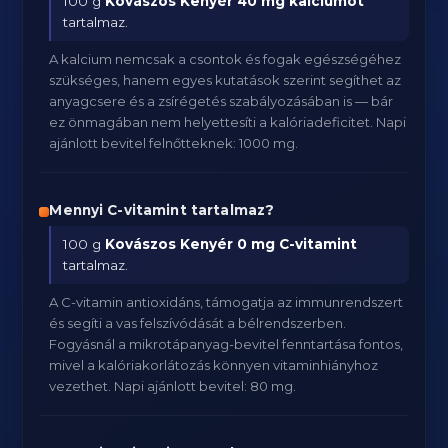
100 g
Kovászos Kenyér
40 mg kalciumot
tartalmaz.
A kalcium nemcsak a csontok és fogak egészségéhez
szükséges, hanem egyes kutatások szerint segíthet az
anyagcsere és a zsírégetés szabályozásában is — bár
ez önmagában nem helyettesíti a kalóriadeficitet. Napi
ajánlott bevitel felnőtteknek: 1000 mg.
Mennyi C-vitamint tartalmaz?
100 g
Kovászos Kenyér
0 mg C-vitamint
tartalmaz.
A C-vitamin antioxidáns, támogatja az immunrendszert
és segíti a vas felszívódását a bélrendszerben.
Fogyásnál a mikrotápanyag-bevitel fenntartása fontos,
mivel a kalóriakorlátozás könnyen vitaminhiányhoz
vezethet. Napi ajánlott bevitel: 80 mg.