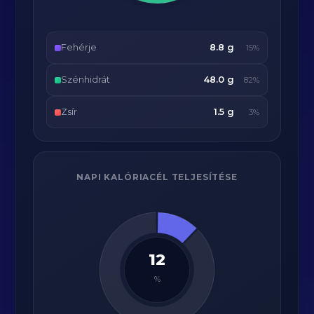
Fehérje
8.8 g
15%
Szénhidrát
48.0 g
82%
Zsír
1.5 g
3%
NAPI KALÓRIACÉL TELJESÍTÉSE
12
%