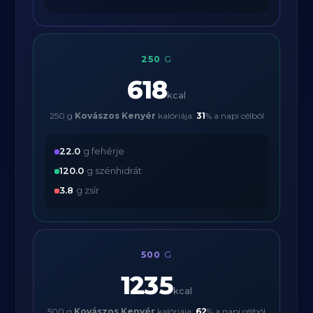
250
G
618
kcal
250 g
Kovászos Kenyér
kalóriája:
31
% a napi célból
22.0
g fehérje
120.0
g szénhidrát
3.8
g zsír
500
G
1235
kcal
500 g
Kovászos Kenyér
kalóriája:
62
% a napi célból