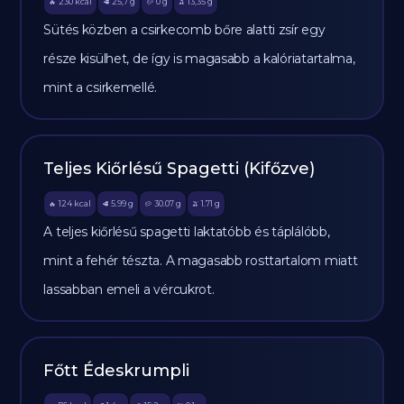
230
kcal
25,7
g
0
g
13,35
g
🔥
🥩
🥔
🫒
Sütés közben a csirkecomb bőre alatti zsír egy
része kisülhet, de így is magasabb a kalóriatartalma,
mint a csirkemellé.
Teljes Kiőrlésű Spagetti (Kifőzve)
124
kcal
5.99
g
30.07
g
1.71
g
🔥
🥩
🥔
🫒
A teljes kiőrlésű spagetti laktatóbb és táplálóbb,
mint a fehér tészta. A magasabb rosttartalom miatt
lassabban emeli a vércukrot.
Főtt Édeskrumpli