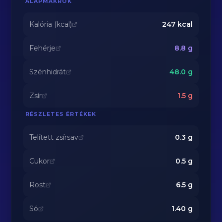
ALAPMAKRÓK
Kalória (kcal)
247
kcal
Fehérje
8.8
g
Szénhidrát
48.0
g
Zsír
1.5
g
RÉSZLETES ÉRTÉKEK
Telített zsírsav
0.3
g
Cukor
0.5
g
Rost
6.5
g
Só
1.40
g