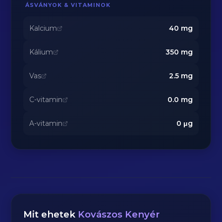
ÁSVÁNYOK & VITAMINOK
Kalcium
40
mg
Kálium
350
mg
Vas
2.5
mg
C-vitamin
0.0
mg
A-vitamin
0
μg
Mit ehetek
Kovászos Kenyér