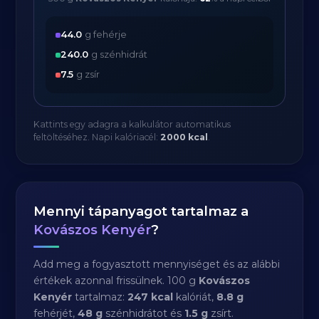
44.0
g fehérje
240.0
g szénhidrát
7.5
g zsír
Kattints egy adagra a kalkulátor automatikus
feltöltéséhez. Napi kalóriacél:
2000 kcal
.
Mennyi tápanyagot tartalmaz a
Kovászos Kenyér
?
Add meg a fogyasztott mennyiséget és az alábbi
értékek azonnal frissülnek. 100 g
Kovászos
Kenyér
tartalmaz:
247 kcal
kalóriát,
8.8 g
fehérjét,
48 g
szénhidrátot és
1.5 g
zsírt.