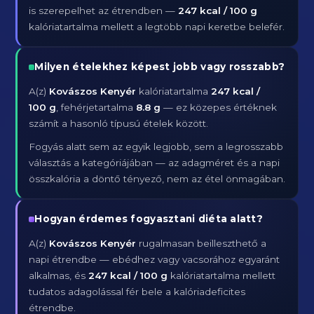
is szerepelhet az étrendben —
247 kcal / 100 g
kalóriatartalma mellett a legtöbb napi keretbe belefér.
Milyen ételekhez képest jobb vagy rosszabb?
A(z)
Kovászos Kenyér
kalóriatartalma
247 kcal /
100 g
, fehérjetartalma
8.8 g
— ez közepes értéknek
számít a hasonló típusú ételek között.
Fogyás alatt sem az egyik legjobb, sem a legrosszabb
választás a kategóriájában — az adagméret és a napi
összkalória a döntő tényező, nem az étel önmagában.
Hogyan érdemes fogyasztani diéta alatt?
A(z)
Kovászos Kenyér
rugalmasan beilleszthető a
napi étrendbe — ebédhez vagy vacsorához egyaránt
alkalmas, és
247 kcal / 100 g
kalóriatartalma mellett
tudatos adagolással fér bele a kalóriadeficites
étrendbe.