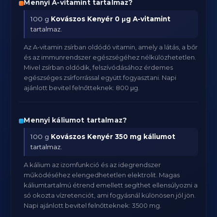
Mennyi A-vitamint tartalmaz?
100 g
Kovászos Kenyér
0 μg A-vitamint
tartalmaz.
Az A-vitamin zsírban oldódó vitamin, amely a látás, a bőr
és az immunrendszer egészségéhez nélkülözhetetlen.
Mivel zsírban oldódik, felszívódásához érdemes
egészséges zsírforrással együtt fogyasztani. Napi
ajánlott bevitel felnőtteknek: 800 μg.
Mennyi káliumot tartalmaz?
100 g
Kovászos Kenyér
350 mg káliumot
tartalmaz.
A kálium az izomfunkció és az idegrendszer
működéséhez elengedhetetlen elektrolit. Magas
káliumtartalmú étrend emellett segíthet ellensúlyozni a
só okozta vízretenciót, ami fogyásnál különösen jól jön.
Napi ajánlott bevitel felnőtteknek: 3500 mg.