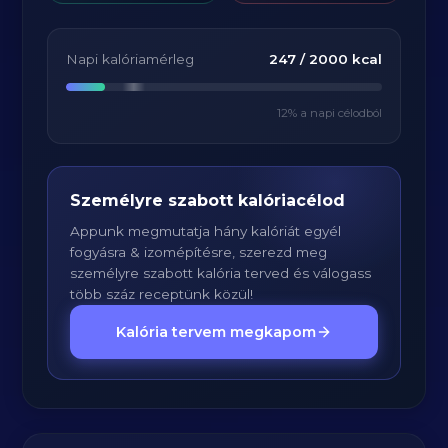
Napi kalóriamérleg
247
/
2000
kcal
12
% a napi célodból
Személyre szabott kalóriacélod
Appunk megmutatja hány kalóriát egyél
fogyásra & izomépítésre, szerezd meg
személyre szabott kalória terved és válogass
több száz receptünk közül!
Kalória tervem megkapom