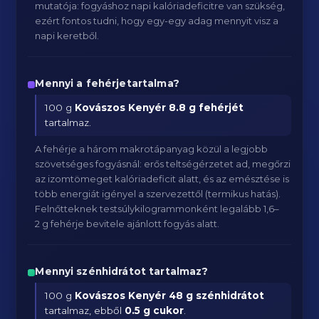
mutatója: fogyáshoz napi kalóriadeficitre van szükség,
ezért fontos tudni, hogy egy-egy adag mennyit visz a
napi keretből.
Mennyi a fehérjetartalma?
100 g
Kovászos Kenyér
8.8 g fehérjét
tartalmaz.
A fehérje a három makrotápanyag közül a legjobb
szövetséges fogyásnál: erős teltségérzetet ad, megőrzi
az izomtömeget kalóriadeficit alatt, és az emésztése is
több energiát igényel a szervezettől (termikus hatás).
Felnőtteknek testsúlykilogrammonként legalább 1,6–
2 g fehérje bevitele ajánlott fogyás alatt.
Mennyi szénhidrátot tartalmaz?
100 g
Kovászos Kenyér
48 g szénhidrátot
tartalmaz, ebből
0.5 g cukor
.