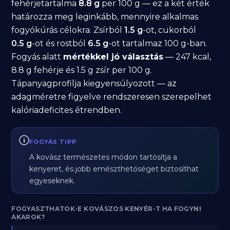
fehérjetartalma
8.8 g
per 100 g — ez a két érték
határozza meg leginkább, mennyire alkalmas
fogyókúrás célokra. Zsírból
1.5 g
-ot, cukorból
0.5 g
-ot és rostból
6.5 g
-ot tartalmaz 100 g-ban.
Fogyás alatt
mértékkel jó választás
— 247 kcal,
8.8 g fehérje és 1.5 g zsír per 100 g.
Tápanyagprofilja kiegyensúlyozott — az
adagméretre figyelve rendszeresen szerepelhet
kalóriadeficites étrendben.
FOGYÁS TIPP
A kovász természetes módon tartósítja a
kenyeret, és jobb emészthetőséget biztosíthat
egyeseknek.
FOGYASZTHATOK-E KOVÁSZOS KENYÉR-T HA FOGYNI
AKAROK?