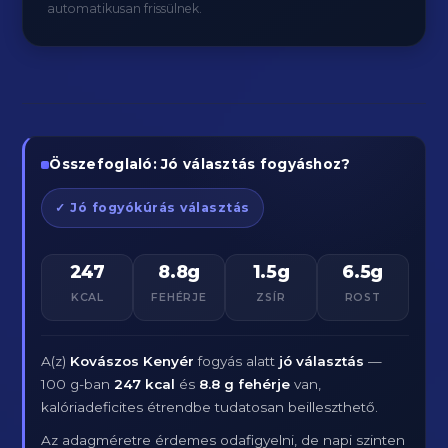
automatikusan frissülnek.
Összefoglaló: Jó választás fogyáshoz?
✓ Jó fogyókúrás választás
247
8.8g
1.5g
6.5g
KCAL
FEHÉRJE
ZSÍR
ROST
A(z)
Kovászos Kenyér
fogyás alatt
jó választás
—
100 g-ban
247 kcal
és
8.8 g fehérje
van,
kalóriadeficites étrendbe tudatosan beilleszthető.
Az adagméretre érdemes odafigyelni, de napi szinten