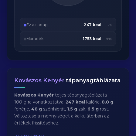
Ez az adag
247 kcal
12%
Maradék
1753 kcal
88%
Kovászos Kenyér
tápanyagtáblázata
Kovászos Kenyér
teljes tápanyagtáblázata
100 g-ra vonatkoztatva:
247 kcal
kalória,
8.8 g
fehérje,
48 g
szénhidrát,
1.5 g
zsír,
6.5 g
rost.
Változtasd a mennyiséget a kalkulátorban az
értékek frissítéséhez.