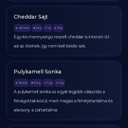
Cheddar Sajt
402
kcal
25
g
1
g
33
g
🔥
🥩
🥔
🫒
Egy kis mennyiségű reszelt cheddar is intenzív ízt
ad az ételnek, így nem kell belőle sok.
Pulykamell Sonka
99
kcal
21.6
g
1.3
g
1.5
g
🔥
🥩
🥔
🫒
A pulykamell sonka az egyik legjobb választás a
felvágottak közül, mert magas a fehérjetartalma és
alacsony a zsírtartalma.