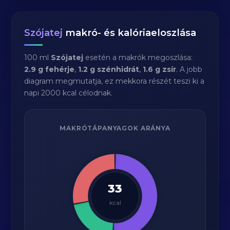
Szójatej
makró- és kalóriaeloszlása
100 ml
Szójatej
esetén a makrók megoszlása:
2.9 g fehérje
,
1.2 g szénhidrát
,
1.6 g zsír
. A jobb
diagram megmutatja, ez mekkora részét teszi ki a
napi 2000 kcal célodnak.
MAKRÓTÁPANYAGOK ARÁNYA
33
kcal