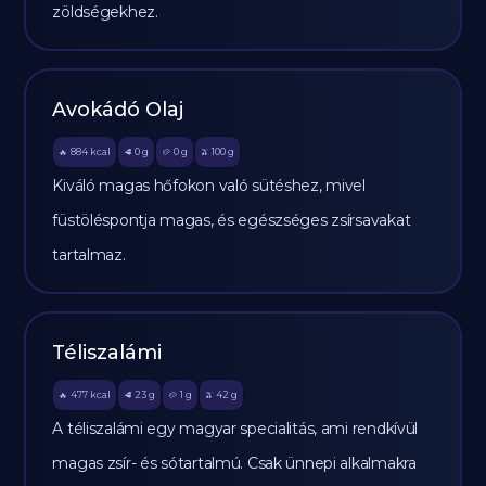
zöldségekhez.
Avokádó Olaj
884
kcal
0
g
0
g
100
g
🔥
🥩
🥔
🫒
Kiváló magas hőfokon való sütéshez, mivel
füstöléspontja magas, és egészséges zsírsavakat
tartalmaz.
Téliszalámi
477
kcal
23
g
1
g
42
g
🔥
🥩
🥔
🫒
A téliszalámi egy magyar specialitás, ami rendkívül
magas zsír- és sótartalmú. Csak ünnepi alkalmakra