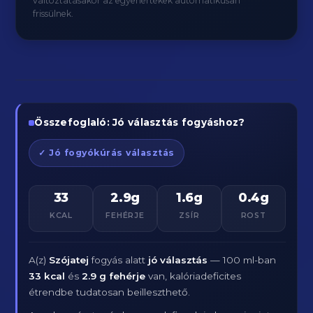
változtatásakor az egyenértékek automatikusan
frissülnek.
Összefoglaló: Jó választás fogyáshoz?
✓ Jó fogyókúrás választás
33
2.9g
1.6g
0.4g
KCAL
FEHÉRJE
ZSÍR
ROST
A(z)
Szójatej
fogyás alatt
jó választás
— 100 ml-ban
33 kcal
és
2.9 g fehérje
van, kalóriadeficites
étrendbe tudatosan beilleszthető.