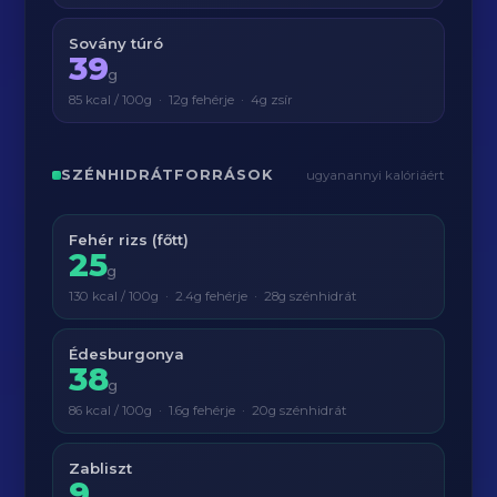
Sovány túró
39
g
85 kcal / 100g · 12g fehérje · 4g zsír
SZÉNHIDRÁTFORRÁSOK
ugyanannyi kalóriáért
Fehér rizs (főtt)
25
g
130 kcal / 100g · 2.4g fehérje · 28g szénhidrát
Édesburgonya
38
g
86 kcal / 100g · 1.6g fehérje · 20g szénhidrát
Zabliszt
9