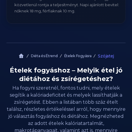
közvetlenül rontja a teljesítményt. Napi ajánlott bevitel:
nőknek 18 mg, férfiaknak 10 mg.
Szójatej
Diéta és Étrend
Ételek Fogyásra
Ételek fogyáshoz – Melyik étel jó
diétához és zsírégetéshez?
Ha fogyni szeretnél, fontos tudni, mely ételek
segítik a kalóriadeficitet és melyek lassíthatják a
zsírégetést. Ebben a listában több száz ételt
találsz, részletes értékeléssel arról, hogy mennyire
jó választás fogyáshoz és diétához. Megnézheted
az adott ételek kalóriatartalmát,
makrotápanyagait, valamint azt is, mennyire