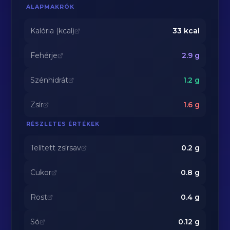
ALAPMAKRÓK
Kalória (kcal)
33
kcal
Fehérje
2.9
g
Szénhidrát
1.2
g
Zsír
1.6
g
RÉSZLETES ÉRTÉKEK
Telített zsírsav
0.2
g
Cukor
0.8
g
Rost
0.4
g
Só
0.12
g