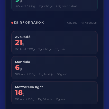
g
375 kcal / 100g · 13g fehérje · 60g szénhidrát
ZSÍRFORRÁSOK
ugyanannyi kalóriáért
Avokádó
21
g
160 kcal / 100g · 2g fehérje · 15g zsír
Mandula
6
g
579 kcal / 100g · 21g fehérje · 50g zsír
Mozzarella light
18
g
188 kcal / 100g · 18g fehérje · 13g zsír