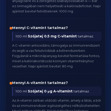
anyagcsere és a zsírégetés szabályozásában is — bár
ez önmagában nem helyettesíti a kalóriadeficitet. Napi
ajánlott bevitel felnőtteknek: 1000 mg.
Mennyi C-vitamint tartalmaz?
100 ml
Szójatej
0.5 mg C-vitamint
tartalmaz.
A C-vitamin antioxidáns, támogatja az immunrendszert
és segíti a vas felszívódását a bélrendszerben.
Fogyásnál a mikrotápanyag-bevitel fenntartása fontos,
mivel a kalóriakorlátozás könnyen vitaminhiányhoz
vezethet. Napi ajánlott bevitel: 80 mg.
Mennyi A-vitamint tartalmaz?
100 ml
Szójatej
0 μg A-vitamint
tartalmaz.
Az A-vitamin zsírban oldódó vitamin, amely a látás, a bőr
és az immunrendszer egészségéhez nélkülözhetetlen.
Mivel zsírban oldódik, felszívódásához érdemes