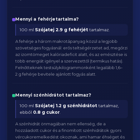
Mennyi a fehérjetartalma?
100 ml
Szójatej
2.9 g fehérjét
tartalmaz.
A fehérje a három makrotápanyag közül a legjobb
szövetséges fogyásnál: erős teltségérzetet ad, megőrzi
az izomtömeget kalóriadeficit alatt, és az emésztése is
több energiát igényel a szervezettől (termikus hatás).
Felnőtteknek testsúlykilogrammonként legalább 1,6–
2 g fehérje bevitele ajánlott fogyás alatt.
Mennyi szénhidrátot tartalmaz?
100 ml
Szójatej
1.2 g szénhidrátot
tartalmaz,
ebből
0.8 g cukor
.
A szénhidrát önmagában nem ellenség, de a
hozzáadott cukor és a finomított szénhidrátok gyors
vércukoremelkedést okoznak, ami hamar éhséget és