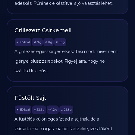
édeskés. Pürének elkészítve is jó választás lehet.
Grillezett Csirkemell
165
kcal
31
g
0
g
3.6
g
🔥
🥩
🥔
🫒
A grillezés egészséges elkészítési mód, mivel nem
igényel plusz zsiradékot. Figyelj arra, hogy ne
szárítsd ki a húst.
Füstölt Sajt
310
kcal
22.5
g
1.2
g
25.8
g
🔥
🥩
🥔
🫒
A füstölés különleges ízt ad a sajtnak, de a
zsírtartalma magas marad. Reszelve, ízesítőként