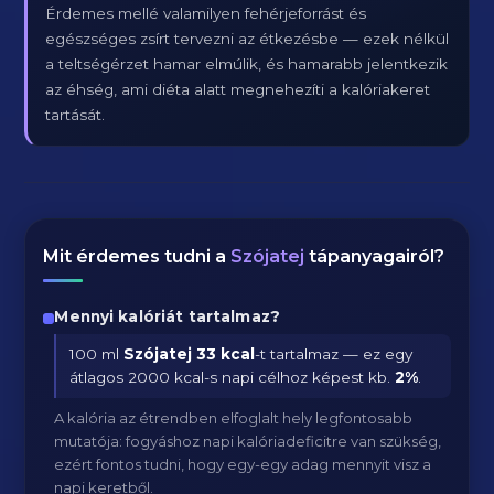
Érdemes mellé valamilyen fehérjeforrást és
egészséges zsírt tervezni az étkezésbe — ezek nélkül
a teltségérzet hamar elmúlik, és hamarabb jelentkezik
az éhség, ami diéta alatt megnehezíti a kalóriakeret
tartását.
Mit érdemes tudni a
Szójatej
tápanyagairól?
Mennyi kalóriát tartalmaz?
100 ml
Szójatej
33 kcal
-t tartalmaz — ez egy
átlagos 2000 kcal-s napi célhoz képest kb.
2
%
.
A kalória az étrendben elfoglalt hely legfontosabb
mutatója: fogyáshoz napi kalóriadeficitre van szükség,
ezért fontos tudni, hogy egy-egy adag mennyit visz a
napi keretből.