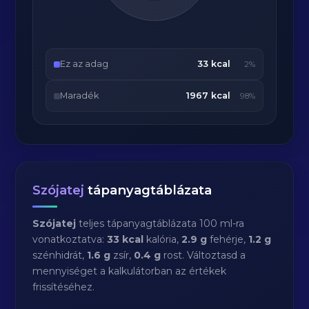
Ez az adag
33 kcal
2%
Maradék
1967 kcal
98%
Szójatej
tápanyagtáblázata
Szójatej
teljes tápanyagtáblázata 100 ml-ra
vonatkoztatva:
33 kcal
kalória,
2.9 g
fehérje,
1.2 g
szénhidrát,
1.6 g
zsír,
0.4 g
rost. Változtasd a
mennyiséget a kalkulátorban az értékek
frissítéséhez.