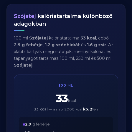
Szójatej
kalóriatartalma különböző
adagokban
100 ml
Szójatej
kalóriatartalma
33 kcal
, ebből
2.9 g fehérje
,
1.2 g szénhidrát
és
1.6 g zsír
. Az
alábbi kártyák megmutatják, mennyi kalóriát és
tápanyagot tartalmaz 100 ml, 250 ml és 500 ml
Szójatej
.
100
ML
33
kcal
33 kcal
— a napi 2000 kcal
kb.
2
%-a
2.9
g fehérje