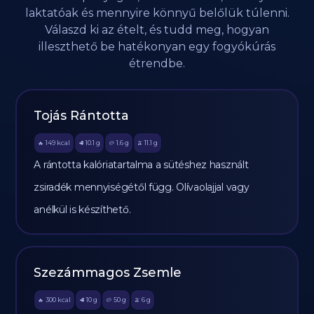
laktatóak és mennyire könnyű belőlük túlenni.
Válaszd ki az ételt, és tudd meg, hogyan
illeszthető be hatékonyan egy fogyókúrás
étrendbe.
Tojás Rántotta
149
kcal
10.1
g
1.6
g
11.1
g
🔥
🥩
🥔
🫒
A rántotta kalóriatartalma a sütéshez használt
zsiradék mennyiségétől függ. Olívaolajjal vagy
anélkül is készíthető.
Szezámmagos Zsemle
300
kcal
10
g
50
g
6
g
🔥
🥩
🥔
🫒