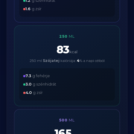
1.2
g szénhidrát
1.6
g zsír
250
ML
83
kcal
250 ml
Szójatej
kalóriája:
4
% a napi célból
7.3
g fehérje
3.0
g szénhidrát
4.0
g zsír
500
ML
165