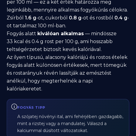
per 100 ml — ez a két érték határozza meg
leginkább, mennyire alkalmas fogyókúrás célokra.
Zsírból
1.6 g
-ot, cukorból
0.8 g
-ot és rostból
0.4 g
-
ot tartalmaz 100 ml-ban.
Fogyás alatt
kiválóan alkalmas
— mindössze
33 kcal és 0.4 g rost per 100 g, ami hosszabb
teltségérzetet biztosít kevés kalóriával.
Az ilyen típusú, alacsony kalóriájú és rostos ételek
fogyás alatt különösen értékesek, mert tömegük
és rostarányuk révén lassítják az emésztést
anélkül, hogy megterhelnék a napi
kalóriakeretet.
FOGYÁS TIPP
A szójatej növényi ital, ami fehérjében gazdagabb,
mint a rizstej vagy a mandulatej. Válaszd a
kalciummal dúsított változatokat.