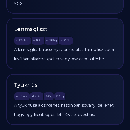
való.
Lenmagliszt
534
kcal
18.3
g
28.9
g
42.2
g
🔥
🥩
🥔
🫒
A lenmagliszt alacsony szénhidráttartalmú liszt, ami
kiválóan alkalmas paleo vagy low-carb sütéshez.
Tyúkhús
119
kcal
21.4
g
0
g
3.1
g
🔥
🥩
🥔
🫒
A tyúk húsa a csirkéhez hasonlóan sovány, de lehet,
hogy egy kicsit rágósabb. Kiváló leveshús.