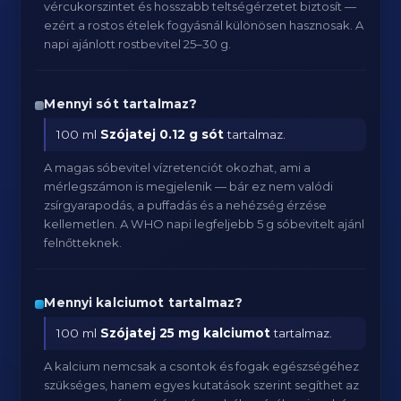
vércukorszintet és hosszabb teltségérzetet biztosít —
ezért a rostos ételek fogyásnál különösen hasznosak. A
napi ajánlott rostbevitel 25–30 g.
Mennyi sót tartalmaz?
100 ml
Szójatej
0.12 g sót
tartalmaz.
A magas sóbevitel vízretenciót okozhat, ami a
mérlegszámon is megjelenik — bár ez nem valódi
zsírgyarapodás, a puffadás és a nehézség érzése
kellemetlen. A WHO napi legfeljebb 5 g sóbevitelt ajánl
felnőtteknek.
Mennyi kalciumot tartalmaz?
100 ml
Szójatej
25 mg kalciumot
tartalmaz.
A kalcium nemcsak a csontok és fogak egészségéhez
szükséges, hanem egyes kutatások szerint segíthet az