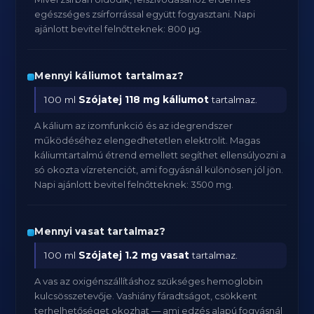
egészséges zsírforrással együtt fogyasztani. Napi
ajánlott bevitel felnőtteknek: 800 μg.
Mennyi káliumot tartalmaz?
100 ml
Szójatej
118 mg káliumot
tartalmaz.
A kálium az izomfunkció és az idegrendszer
működéséhez elengedhetetlen elektrolit. Magas
káliumtartalmú étrend emellett segíthet ellensúlyozni a
só okozta vízretenciót, ami fogyásnál különösen jól jön.
Napi ajánlott bevitel felnőtteknek: 3500 mg.
Mennyi vasat tartalmaz?
100 ml
Szójatej
1.2 mg vasat
tartalmaz.
A vas az oxigénszállításhoz szükséges hemoglobin
kulcsösszetevője. Vashiány fáradtságot, csökkent
terhelhetőséget okozhat — ami edzés alapú fogyásnál