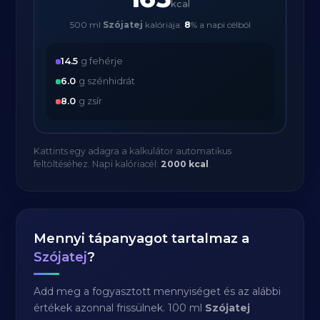
kcal
500 ml
Szójatej
kalóriája:
8
% a napi célból
14.5
g fehérje
6.0
g szénhidrát
8.0
g zsír
Kattints egy adagra a kalkulátor automatikus
feltöltéséhez. Napi kalóriacél:
2000 kcal
.
Mennyi tápanyagot tartalmaz a
Szójatej
?
Add meg a fogyasztott mennyiséget és az alábbi
értékek azonnal frissülnek. 100 ml
Szójatej