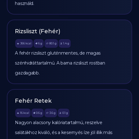
használd.
Rizsliszt (Fehér)
366
kcal
6
g
80.1
g
1.4
g
🔥
🥩
🥔
🫒
A fehér rizsliszt gluténmentes, de magas
szénhidráttartalmú. A barna rizsliszt rostban
gazdagabb.
Fehér Retek
16
kcal
0.6
g
3.6
g
0.1
g
🔥
🥩
🥔
🫒
Nagyon alacsony kalóriatartalmú, reszelve
salátákhoz kiváló, és a kesernyés íze jól illik más