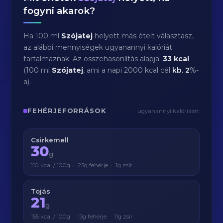
fogyni akarok?
Ha 100 ml
Szójatej
helyett más ételt választasz,
az alábbi mennyiségek ugyanannyi kalóriát
tartalmaznak. Az összehasonlítás alapja:
33 kcal
(100 ml
Szójatej
, ami a napi 2000 kcal cél
kb.
2
%-
a).
FEHÉRJEFORRÁSOK
ugyanannyi kalóriáért
Csirkemell
30
g
110 kcal / 100g · 23g fehérje · 1g zsír
Tojás
21
g
155 kcal / 100g · 13g fehérje · 11g zsír