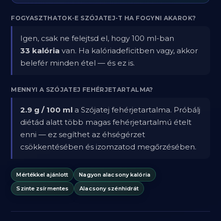
FOGYASZTHATOK-E SZÓJATEJ-T HA FOGYNI AKAROK?
Igen, csak ne felejtsd el, hogy 100 ml-ban
33 kalória
van. Ha kalóriadeficitben vagy, akkor
belefér minden étel — és ez is.
MENNYI A SZÓJATEJ FEHÉRJETARTALMA?
2.9 g / 100 ml
a Szójatej fehérjetartalma. Próbálj
diétád alatt több magas fehérjetartalmú ételt
enni — ez segíthet az éhségérzet
csökkentésében és izomzatod megőrzésében.
Mértékkel ajánlott
Nagyon alacsony kalória
Szinte zsírmentes
Alacsony szénhidrát