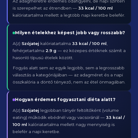
Az adagméretre érdemes odafigyelni, de napi szinten
is szerepelhet az étrendben —
33 kcal / 100 ml
kalóriatartalma mellett a legtöbb napi keretbe belefér.
Milyen ételekhez képest jobb vagy rosszabb?
A(z)
Szójatej
kalóriatartalma
33 kcal / 100 ml
,
fehérjetartalma
2.9 g
— ez közepes értéknek számít a
hasonló típusú ételek között.
Fogyás alatt sem az egyik legjobb, sem a legrosszabb
választás a kategóriájában — az adagméret és a napi
összkalória a döntő tényező, nem az étel önmagában.
Hogyan érdemes fogyasztani diéta alatt?
A(z)
Szójatej
legjobban tányér feltöltőként (volume
eating) működik ebédnél vagy vacsoránál —
33 kcal /
100 ml
kalóriatartalma mellett nagy mennyiség is
belefér a napi keretbe.