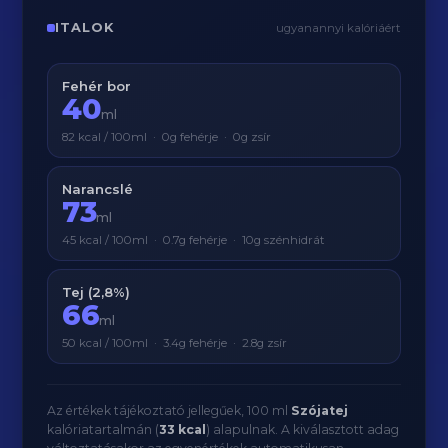
ITALOK
ugyanannyi kalóriáért
Fehér bor
40
ml
82 kcal / 100ml · 0g fehérje · 0g zsír
Narancslé
73
ml
45 kcal / 100ml · 0.7g fehérje · 10g szénhidrát
Tej (2,8%)
66
ml
50 kcal / 100ml · 3.4g fehérje · 2.8g zsír
Az értékek tájékoztató jellegűek, 100 ml
Szójatej
kalóriatartalmán (
33 kcal
) alapulnak. A kiválasztott adag