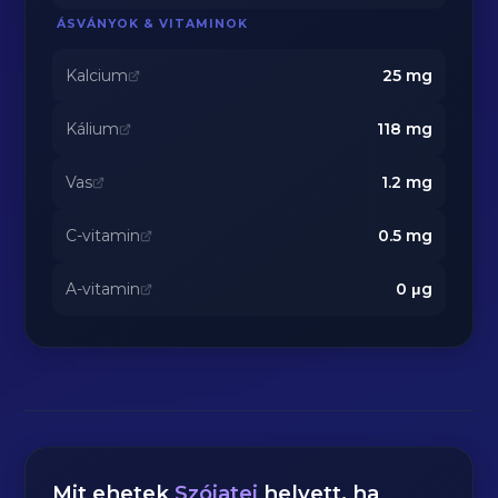
ÁSVÁNYOK & VITAMINOK
Kalcium
25
mg
Kálium
118
mg
Vas
1.2
mg
C-vitamin
0.5
mg
A-vitamin
0
μg
Mit ehetek
Szójatej
helyett, ha