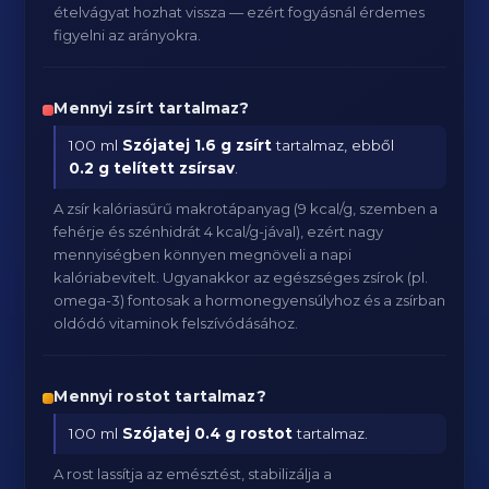
ételvágyat hozhat vissza — ezért fogyásnál érdemes
figyelni az arányokra.
Mennyi zsírt tartalmaz?
100 ml
Szójatej
1.6 g zsírt
tartalmaz, ebből
0.2 g telített zsírsav
.
A zsír kalóriasűrű makrotápanyag (9 kcal/g, szemben a
fehérje és szénhidrát 4 kcal/g-jával), ezért nagy
mennyiségben könnyen megnöveli a napi
kalóriabevitelt. Ugyanakkor az egészséges zsírok (pl.
omega-3) fontosak a hormonegyensúlyhoz és a zsírban
oldódó vitaminok felszívódásához.
Mennyi rostot tartalmaz?
100 ml
Szójatej
0.4 g rostot
tartalmaz.
A rost lassítja az emésztést, stabilizálja a