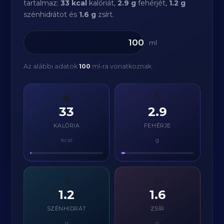
tartalmaz:
33 kcal
kalóriát,
2.9 g
fehérjét,
1.2 g
szénhidrátot és
1.6 g
zsírt.
ml
Az alábbi adatok
100
ml-ra vonatkoznak.
🔥
💪
33
2.9
KALÓRIA
FEHÉRJE
kcal
g
⚡
🧈
1.2
1.6
SZÉNHIDRÁT
ZSÍR
g
g