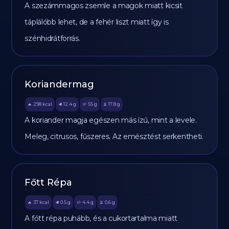
A szezámmagos zsemle a magok miatt kicsit
táplálóbb lehet, de a fehér liszt miatt így is
szénhidrátforrás.
Koriandermag
298
kcal
12.4
g
55
g
17.8
g
🔥
🥩
🥔
🫒
A koriander magja egészen más ízű, mint a levele.
Meleg, citrusos, fűszeres. Az emésztést serkentheti.
Főtt Répa
37
kcal
0.5
g
4.4
g
0.6
g
🔥
🥩
🥔
🫒
A főtt répa puhább, és a cukortartalma miatt