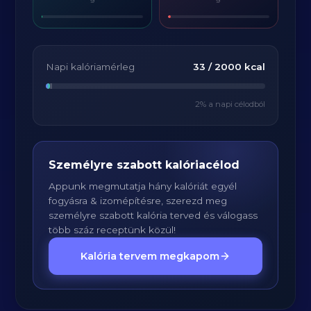
Napi kalóriamérleg
33
/
2000
kcal
2
% a napi célodból
Személyre szabott kalóriacélod
Appunk megmutatja hány kalóriát egyél
fogyásra & izomépítésre, szerezd meg
személyre szabott kalória terved és válogass
több száz receptünk közül!
Kalória tervem megkapom