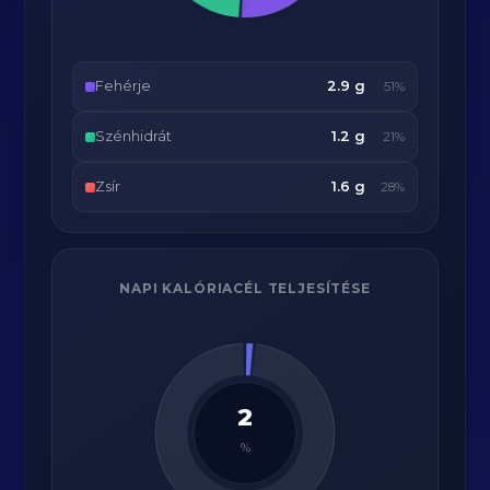
Fehérje
2.9 g
51%
Szénhidrát
1.2 g
21%
Zsír
1.6 g
28%
NAPI KALÓRIACÉL TELJESÍTÉSE
2
%