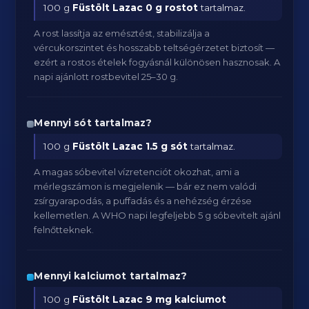
100 g
Füstölt Lazac
0 g rostot
tartalmaz.
A rost lassítja az emésztést, stabilizálja a
vércukorszintet és hosszabb teltségérzetet biztosít —
ezért a rostos ételek fogyásnál különösen hasznosak. A
napi ajánlott rostbevitel 25–30 g.
Mennyi sót tartalmaz?
100 g
Füstölt Lazac
1.5 g sót
tartalmaz.
A magas sóbevitel vízretenciót okozhat, ami a
mérlegszámon is megjelenik — bár ez nem valódi
zsírgyarapodás, a puffadás és a nehézség érzése
kellemetlen. A WHO napi legfeljebb 5 g sóbevitelt ajánl
felnőtteknek.
Mennyi kalciumot tartalmaz?
100 g
Füstölt Lazac
9 mg kalciumot