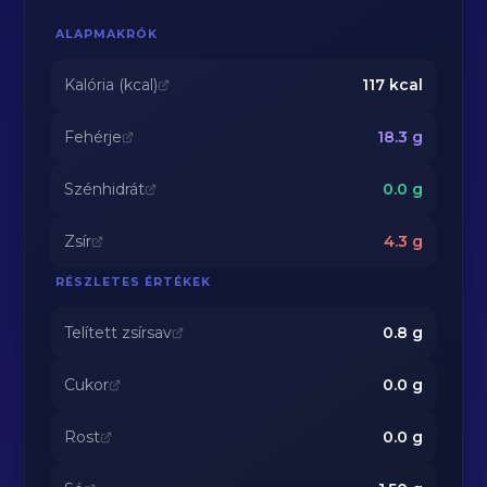
ALAPMAKRÓK
Kalória (kcal)
117
kcal
Fehérje
18.3
g
Szénhidrát
0.0
g
Zsír
4.3
g
RÉSZLETES ÉRTÉKEK
Telített zsírsav
0.8
g
Cukor
0.0
g
Rost
0.0
g