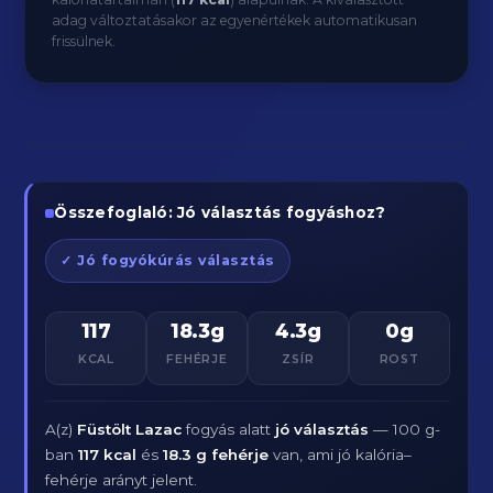
adag változtatásakor az egyenértékek automatikusan
frissülnek.
Összefoglaló: Jó választás fogyáshoz?
✓ Jó fogyókúrás választás
117
18.3g
4.3g
0g
KCAL
FEHÉRJE
ZSÍR
ROST
A(z)
Füstölt Lazac
fogyás alatt
jó választás
— 100 g-
ban
117 kcal
és
18.3 g fehérje
van, ami jó kalória–
fehérje arányt jelent.