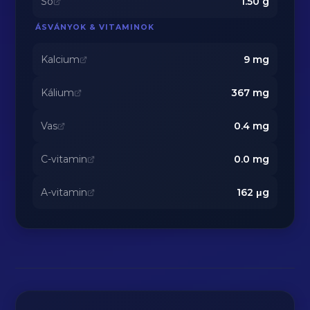
Só
1.50
g
ÁSVÁNYOK & VITAMINOK
Kalcium
9
mg
Kálium
367
mg
Vas
0.4
mg
C-vitamin
0.0
mg
A-vitamin
162
μg