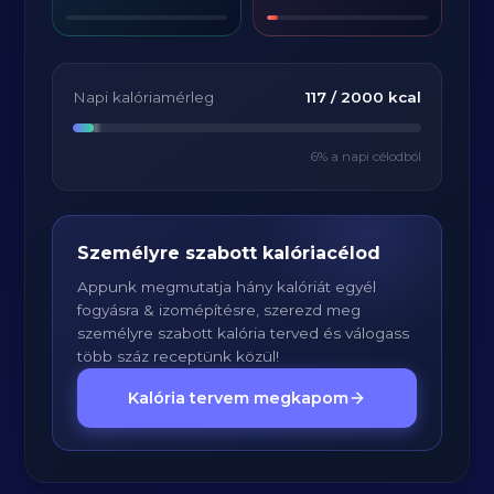
Napi kalóriamérleg
117
/
2000
kcal
6
% a napi célodból
Személyre szabott kalóriacélod
Appunk megmutatja hány kalóriát egyél
fogyásra & izomépítésre, szerezd meg
személyre szabott kalória terved és válogass
több száz receptünk közül!
Kalória tervem megkapom