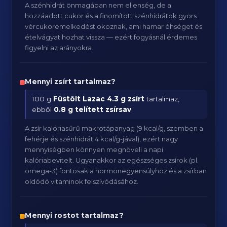
A szénhidrát önmagában nem ellenség, de a
hozzáadott cukor és a finomított szénhidrátok gyors
vércukoremelkedést okoznak, ami hamar éhséget és
ételvágyat hozhat vissza — ezért fogyásnál érdemes
figyelni az arányokra.
Mennyi zsírt tartalmaz?
100 g
Füstölt Lazac
4.3 g zsírt
tartalmaz,
ebből
0.8 g telített zsírsav
.
A zsír kalóriasűrű makrotápanyag (9 kcal/g, szemben a
fehérje és szénhidrát 4 kcal/g-jával), ezért nagy
mennyiségben könnyen megnöveli a napi
kalóriabevitelt. Ugyanakkor az egészséges zsírok (pl.
omega-3) fontosak a hormonegyensúlyhoz és a zsírban
oldódó vitaminok felszívódásához.
Mennyi rostot tartalmaz?