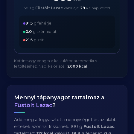
500 g
Füstölt Lazac
kalóriája:
29
% a napi célból
91.5
g fehérje
0.0
g szénhidrát
21.5
g zsír
Kattints egy adagra a kalkulátor automatikus
feltöltéséhez. Napi kalóriacél:
2000 kcal
.
Mennyi tápanyagot tartalmaz a
Füstölt Lazac
?
Add meg a fogyasztott mennyiséget és az alábbi
értékek azonnal frissülnek. 100 g
Füstölt Lazac
tartalmaz:
117 kcal
kalóriát,
18.3 g
fehérjét,
0 g