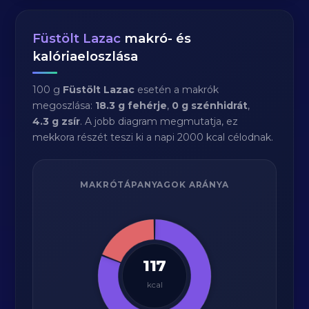
Füstölt Lazac
makró- és
kalóriaeloszlása
100 g
Füstölt Lazac
esetén a makrók
megoszlása:
18.3 g fehérje
,
0 g szénhidrát
,
4.3 g zsír
. A jobb diagram megmutatja, ez
mekkora részét teszi ki a napi 2000 kcal célodnak.
MAKRÓTÁPANYAGOK ARÁNYA
117
kcal