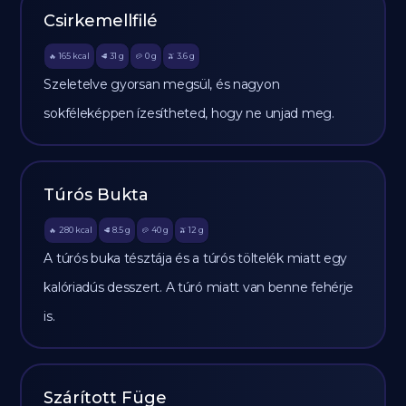
Csirkemellfilé
165
kcal
31
g
0
g
3.6
g
🔥
🥩
🥔
🫒
Szeletelve gyorsan megsül, és nagyon
sokféleképpen ízesítheted, hogy ne unjad meg.
Túrós Bukta
280
kcal
8.5
g
40
g
12
g
🔥
🥩
🥔
🫒
A túrós buka tésztája és a túrós töltelék miatt egy
kalóriadús desszert. A túró miatt van benne fehérje
is.
Szárított Füge