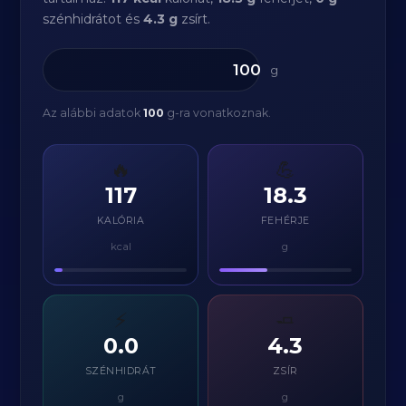
szénhidrátot és
4.3 g
zsírt.
g
Az alábbi adatok
100
g-ra vonatkoznak.
🔥
💪
117
18.3
KALÓRIA
FEHÉRJE
kcal
g
⚡
🧈
0.0
4.3
SZÉNHIDRÁT
ZSÍR
g
g