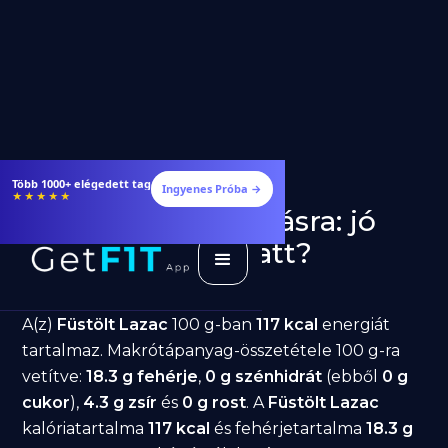
Több 1000+ elégedett tag
Ingyenes Próba →
★★★★★
Füstölt Lazac fogyásra: jó
választás diéta alatt?
GetFIT App
Írta -
March 19, 2026
A(z)
Füstölt Lazac
100 g-ban
117 kcal
energiát
tartalmaz. Makrótápanyag-összetétele 100 g-ra
vetítve:
18.3 g fehérje
,
0 g szénhidrát
(ebből
0 g
cukor
),
4.3 g zsír
és
0 g rost
. A
Füstölt Lazac
kalóriatartalma
117 kcal
és fehérjetartalma
18.3 g