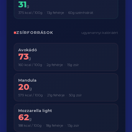
31
g
375 kcal / 100g · 13g fehérje · 60g szénhidrát
ZSÍRFORRÁSOK
ugyanannyi kalóriáért
Avokádó
73
g
160 kcal / 100g · 2g fehérje · 15g zsír
Mandula
20
g
579 kcal / 100g · 21g fehérje · 50g zsír
Mozzarella light
62
g
188 kcal / 100g · 18g fehérje · 13g zsír