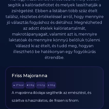
segítik a kalóriadeficitet és melyek lassíthatják a
zsírégetést. Ebben a listában több száz ételt
találsz, részletes értékeléssel arról, hogy mennyire
jó választás fogyáshoz és diétához. Megnézheted
az adott ételek kalóriatartalmát,
makrotápanyagait, valamint azt is, mennyire
laktatóak és mennyire könnyű belőlük túlenni.
Válaszd ki az ételt, és tudd meg, hogyan
illeszthető be hatékonyan egy fogyókúrás
étrendbe.
Friss Majoranna
27
kcal
2.8
g
6.2
g
0.6
g
🔥
🥩
🥔
🫒
A majoránna illóolajai segíthetik az emésztést, és
szárítva is használatos, de frissen is finom.