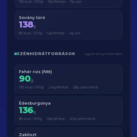
155 kcal / 100g · 13g fehérje · 11g zsír
Sovány túró
138
g
85 kcal / 100g · 12g fehérje · 4g zsír
SZÉNHIDRÁTFORRÁSOK
ugyanannyi kalóriáért
Fehér rizs (főtt)
90
g
130 kcal / 100g · 2.4g fehérje · 28g szénhidrát
Édesburgonya
136
g
86 kcal / 100g · 1.6g fehérje · 20g szénhidrát
Zabliszt