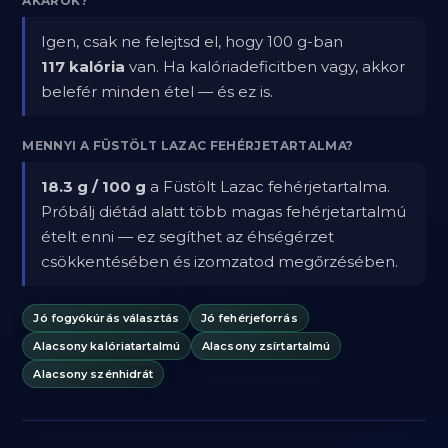
AKAROK?
Igen, csak ne felejtsd el, hogy 100 g-ban
117 kalória
van. Ha kalóriadeficitben vagy, akkor
belefér minden étel — és ez is.
MENNYI A FÜSTÖLT LAZAC FEHÉRJETARTALMA?
18.3 g / 100 g
a Füstölt Lazac fehérjetartalma.
Próbálj diétád alatt több magas fehérjetartalmú
ételt enni — ez segíthet az éhségérzet
csökkentésében és izomzatod megőrzésében.
Jó fogyókúrás választás
Jó fehérjeforrás
Alacsony kalóriatartalmú
Alacsony zsírtartalmú
Alacsony szénhidrát