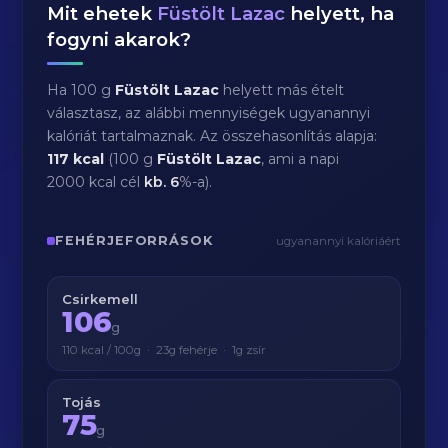
Mit ehetek
Füstölt Lazac
helyett, ha
fogyni akarok?
Ha 100 g
Füstölt Lazac
helyett más ételt
választasz, az alábbi mennyiségek ugyanannyi
kalóriát tartalmaznak. Az összehasonlítás alapja:
117 kcal
(100 g
Füstölt Lazac
, ami a napi
2000 kcal cél
kb.
6
%-a).
FEHÉRJEFORRÁSOK
ugyanannyi kalóriáért
Csirkemell
106
g
110 kcal / 100g · 23g fehérje · 1g zsír
Tojás
75
g