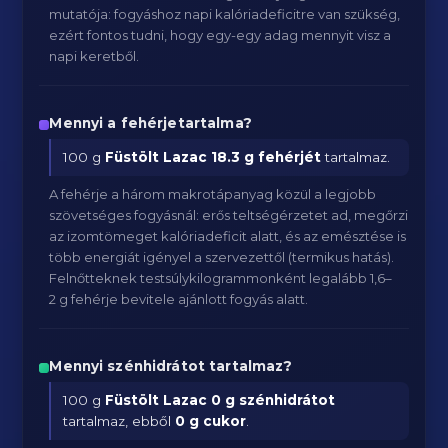
mutatója: fogyáshoz napi kalóriadeficitre van szükség,
ezért fontos tudni, hogy egy-egy adag mennyit visz a
napi keretből.
Mennyi a fehérjetartalma?
100 g
Füstölt Lazac
18.3 g fehérjét
tartalmaz.
A fehérje a három makrotápanyag közül a legjobb
szövetséges fogyásnál: erős teltségérzetet ad, megőrzi
az izomtömeget kalóriadeficit alatt, és az emésztése is
több energiát igényel a szervezettől (termikus hatás).
Felnőtteknek testsúlykilogrammonként legalább 1,6–
2 g fehérje bevitele ajánlott fogyás alatt.
Mennyi szénhidrátot tartalmaz?
100 g
Füstölt Lazac
0 g szénhidrátot
tartalmaz, ebből
0 g cukor
.