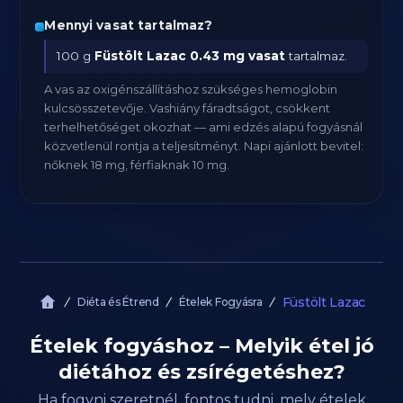
Mennyi vasat tartalmaz?
100 g
Füstölt Lazac
0.43 mg vasat
tartalmaz.
A vas az oxigénszállításhoz szükséges hemoglobin
kulcsösszetevője. Vashiány fáradtságot, csökkent
terhelhetőséget okozhat — ami edzés alapú fogyásnál
közvetlenül rontja a teljesítményt. Napi ajánlott bevitel:
nőknek 18 mg, férfiaknak 10 mg.
Füstölt Lazac
Diéta és Étrend
Ételek Fogyásra
Ételek fogyáshoz – Melyik étel jó
diétához és zsírégetéshez?
Ha fogyni szeretnél, fontos tudni, mely ételek