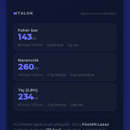
ITALOK
ugyanannyi kalóriáért
Fehér bor
143
ml
82 kcal / 100ml · 0g fehérje · 0g zsír
Narancslé
260
ml
45 kcal / 100ml · 0.7g fehérje · 10g szénhidrát
Tej (2,8%)
234
ml
50 kcal / 100ml · 3.4g fehérje · 2.8g zsír
Az értékek tájékoztató jellegűek, 100 g
Füstölt Lazac
kalóriatartalmán (
117 kcal
) alapulnak. A kiválasztott