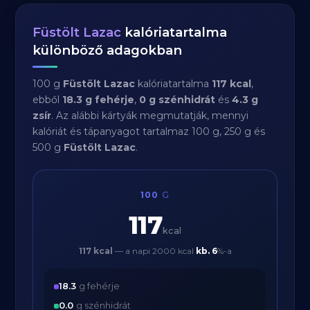
Füstölt Lazac
kalóriatartalma
különböző adagokban
100 g
Füstölt Lazac
kalóriatartalma
117 kcal
,
ebből
18.3 g fehérje
,
0 g szénhidrát
és
4.3 g
zsír
. Az alábbi kártyák megmutatják, mennyi
kalóriát és tápanyagot tartalmaz 100 g, 250 g és
500 g
Füstölt Lazac
.
100
G
117
kcal
117 kcal
— a napi 2000 kcal
kb.
6
%-a
18.3
g fehérje
0.0
g szénhidrát