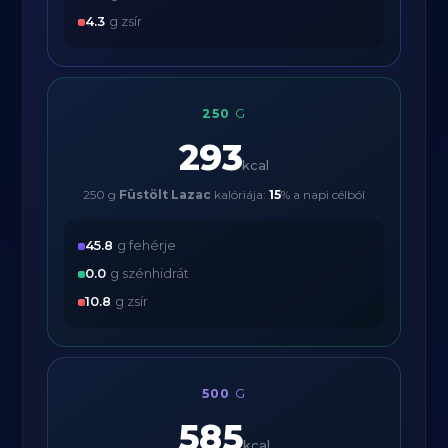
4.3
g zsír
250
G
293
kcal
250 g
Füstölt Lazac
kalóriája:
15
% a napi célból
45.8
g fehérje
0.0
g szénhidrát
10.8
g zsír
500
G
585
kcal