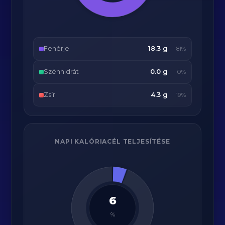
Fehérje
18.3 g
81%
Szénhidrát
0.0 g
0%
Zsír
4.3 g
19%
NAPI KALÓRIACÉL TELJESÍTÉSE
6
%