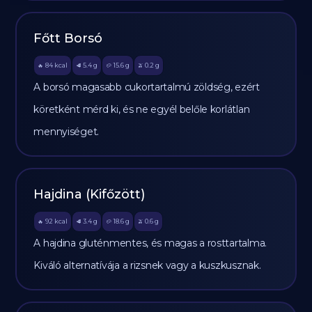
Főtt Borsó
84
kcal
5.4
g
15.6
g
0.2
g
🔥
🥩
🥔
🫒
A borsó magasabb cukortartalmú zöldség, ezért
köretként mérd ki, és ne egyél belőle korlátlan
mennyiséget.
Hajdina (Kifőzött)
92
kcal
3.4
g
18.6
g
0.6
g
🔥
🥩
🥔
🫒
A hajdina gluténmentes, és magas a rosttartalma.
Kiváló alternatívája a rizsnek vagy a kuszkusznak.