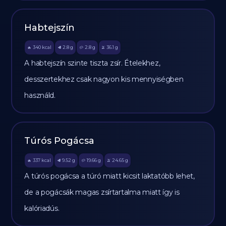
Habtejszín
340
kcal
2.8
g
2.8
g
36.1
g
🔥
🥩
🥔
🫒
A habtejszín szinte tiszta zsír. Ételekhez,
desszertekhez csak nagyon kis mennyiségben
használd.
Túrós Pogácsa
337
kcal
9.52
g
19.66
g
24.65
g
🔥
🥩
🥔
🫒
A túrós pogácsa a túró miatt kicsit laktatóbb lehet,
de a pogácsák magas zsírtartalma miatt így is
kalóriadús.