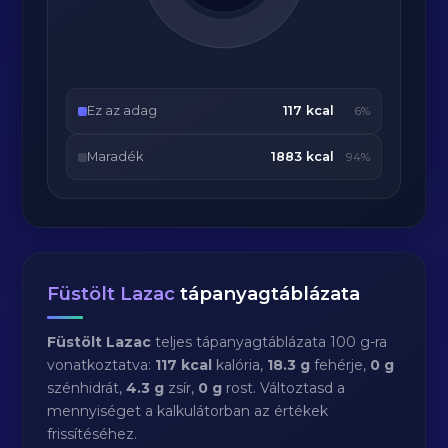
Ez az adag
117 kcal
6%
Maradék
1883 kcal
94%
Füstölt Lazac
tápanyagtáblázata
Füstölt Lazac
teljes tápanyagtáblázata 100 g-ra
vonatkoztatva:
117 kcal
kalória,
18.3 g
fehérje,
0 g
szénhidrát,
4.3 g
zsír,
0 g
rost. Változtasd a
mennyiséget a kalkulátorban az értékek
frissítéséhez.