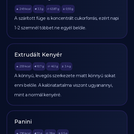
249
kcal
3.3
g
63.87
g
0,93
g
🔥
🥩
🥔
🫒
A szárított füge is koncentrált cukorforrás, ezért napi
1-2 szemnél többet ne egyél belőle.
Extrudált Kenyér
259
kcal
10.7
g
46.1
g
3.4
g
🔥
🥩
🥔
🫒
A könnyű, levegős szerkezete miatt könnyű sokat
enni belőle. A kalóriatartalma viszont ugyanannyi,
mint a normál kenyéré.
Panini
290
kcal
12
g
28
g
6.5
g
🔥
🥩
🥔
🫒