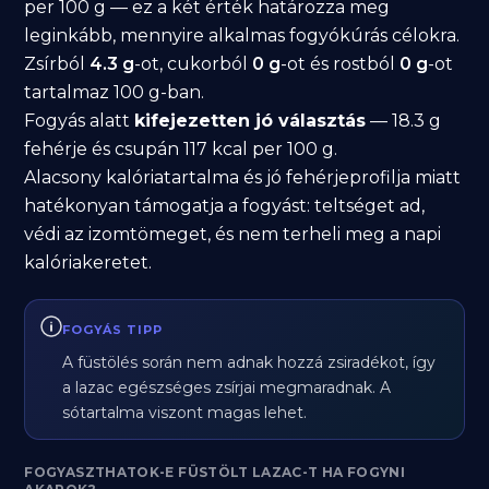
per 100 g — ez a két érték határozza meg
leginkább, mennyire alkalmas fogyókúrás célokra.
Zsírból
4.3 g
-ot, cukorból
0 g
-ot és rostból
0 g
-ot
tartalmaz 100 g-ban.
Fogyás alatt
kifejezetten jó választás
— 18.3 g
fehérje és csupán 117 kcal per 100 g.
Alacsony kalóriatartalma és jó fehérjeprofilja miatt
hatékonyan támogatja a fogyást: teltséget ad,
védi az izomtömeget, és nem terheli meg a napi
kalóriakeretet.
FOGYÁS TIPP
A füstölés során nem adnak hozzá zsiradékot, így
a lazac egészséges zsírjai megmaradnak. A
sótartalma viszont magas lehet.
FOGYASZTHATOK-E FÜSTÖLT LAZAC-T HA FOGYNI