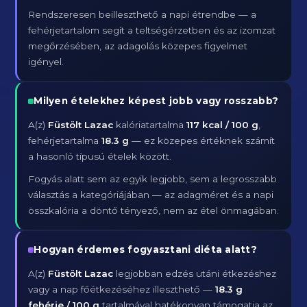
Rendszeresen beilleszthető a napi étrendbe — a
fehérjetartalom segít a teltségérzetben és az izomzat
megőrzésében, az adagolás közepes figyelmet
igényel.
Milyen ételekhez képest jobb vagy rosszabb?
A(z)
Füstölt Lazac
kalóriatartalma
117 kcal / 100 g
,
fehérjetartalma
18.3 g
— ez közepes értéknek számít
a hasonló típusú ételek között.
Fogyás alatt sem az egyik legjobb, sem a legrosszabb
választás a kategóriájában — az adagméret és a napi
összkalória a döntő tényező, nem az étel önmagában.
Hogyan érdemes fogyasztani diéta alatt?
A(z)
Füstölt Lazac
legjobban edzés utáni étkezéshez
vagy a nap főétkezéséhez illeszthető —
18.3 g
fehérje / 100 g
tartalmával hatékonyan támogatja az