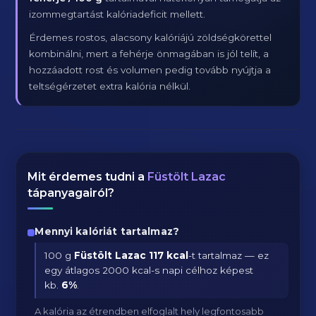
izommegtartást kalóriadeficit mellett.
Érdemes rostos, alacsony kalóriájú zöldségkörettel
kombinálni, mert a fehérje önmagában is jól telít, a
hozzáadott rost és volumen pedig tovább nyújtja a
teltségérzetet extra kalória nélkül.
Mit érdemes tudni a
Füstölt Lazac
tápanyagairól?
Mennyi kalóriát tartalmaz?
100 g
Füstölt Lazac
117 kcal
-t tartalmaz — ez
egy átlagos 2000 kcal-s napi célhoz képest
kb.
6
%
.
A kalória az étrendben elfoglalt hely legfontosabb