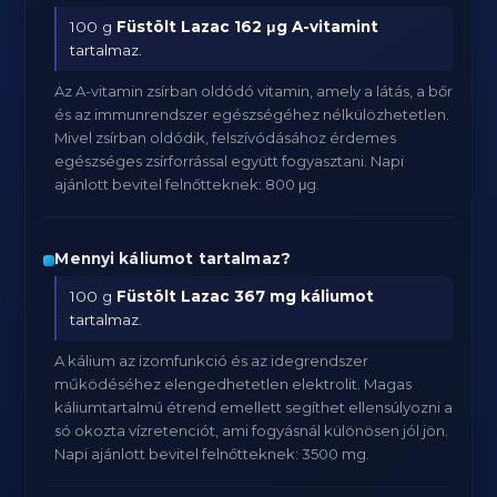
100 g
Füstölt Lazac
162 μg A-vitamint
tartalmaz.
Az A-vitamin zsírban oldódó vitamin, amely a látás, a bőr
és az immunrendszer egészségéhez nélkülözhetetlen.
Mivel zsírban oldódik, felszívódásához érdemes
egészséges zsírforrással együtt fogyasztani. Napi
ajánlott bevitel felnőtteknek: 800 μg.
Mennyi káliumot tartalmaz?
100 g
Füstölt Lazac
367 mg káliumot
tartalmaz.
A kálium az izomfunkció és az idegrendszer
működéséhez elengedhetetlen elektrolit. Magas
káliumtartalmú étrend emellett segíthet ellensúlyozni a
só okozta vízretenciót, ami fogyásnál különösen jól jön.
Napi ajánlott bevitel felnőtteknek: 3500 mg.