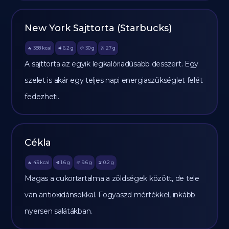
New York Sajttorta (Starbucks)
388
kcal
6.2
g
30
g
27
g
🔥
🥩
🥔
🫒
A sajttorta az egyik legkalóriadúsabb desszert. Egy
szelet is akár egy teljes napi energiaszükséglet felét
fedezheti.
Cékla
43
kcal
1.6
g
9.6
g
0.2
g
🔥
🥩
🥔
🫒
Magas a cukortartalma a zöldségek között, de tele
van antioxidánsokkal. Fogyaszd mértékkel, inkább
nyersen salátákban.