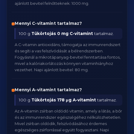
ajánlott bevitel felnőtteknek: 1000 mg.
Mennyi C-vitamint tartalmaz?
100 g
Tükörtojás
0 mg C-vitamint
tartalmaz.
A C-vitamin antioxidáns, támogatja az immunrendszert
és segíti a vas felszívódását a bélrendszerben.
Fogyásnál a mikrotápanyag-bevitel fenntartása fontos,
mivel a kalóriakorlátozás könnyen vitaminhiányhoz
vezethet. Napi ajánlott bevitel: 80 mg.
Mennyi A-vitamint tartalmaz?
100 g
Tükörtojás
178 μg A-vitamint
tartalmaz.
Az A-vitamin zsírban oldódó vitamin, amely a látás, a bőr
és az immunrendszer egészségéhez nélkülözhetetlen.
Mivel zsírban oldódik, felszívódásához érdemes
egészséges zsírforrással együtt fogyasztani. Napi