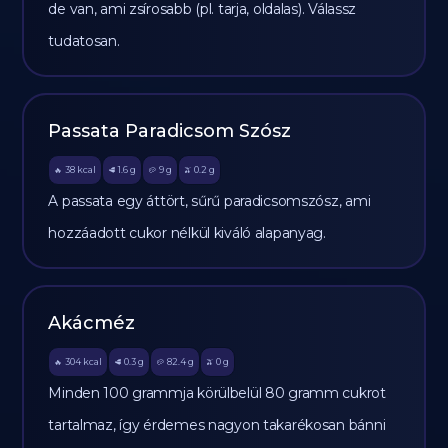
de van, ami zsírosabb (pl. tarja, oldalas). Válassz
tudatosan.
Passata Paradicsom Szósz
38
kcal
1.6
g
9
g
0.2
g
🔥
🥩
🥔
🫒
A passata egy áttört, sűrű paradicsomszósz, ami
hozzáadott cukor nélkül kiváló alapanyag.
Akácméz
304
kcal
0.3
g
82.4
g
0
g
🔥
🥩
🥔
🫒
Minden 100 grammja körülbelül 80 gramm cukrot
tartalmaz, így érdemes nagyon takarékosan bánni