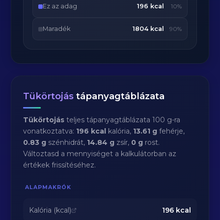
Ez az adag
196 kcal
10%
Maradék
1804 kcal
90%
Tükörtojás
tápanyagtáblázata
Tükörtojás
teljes tápanyagtáblázata 100 g-ra
vonatkoztatva:
196 kcal
kalória,
13.61 g
fehérje,
0.83 g
szénhidrát,
14.84 g
zsír,
0 g
rost.
Változtasd a mennyiséget a kalkulátorban az
értékek frissítéséhez.
ALAPMAKRÓK
Kalória (kcal)
196
kcal