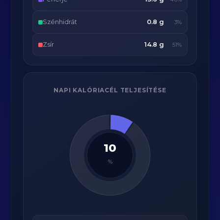
Szénhidrát
0.8 g
3%
Zsír
14.8 g
51%
NAPI KALÓRIACÉL TELJESÍTÉSE
10
%