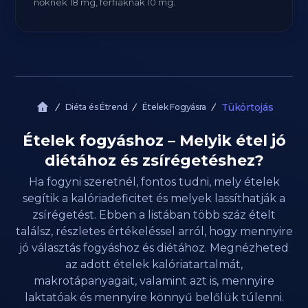
nőknek 18 mg, férfiaknak 10 mg.
Tükörtojás
Diéta és Étrend
Ételek Fogyásra
Ételek fogyáshoz – Melyik étel jó
diétához és zsírégetéshez?
Ha fogyni szeretnél, fontos tudni, mely ételek
segítik a kalóriadeficitet és melyek lassíthatják a
zsírégetést. Ebben a listában több száz ételt
találsz, részletes értékeléssel arról, hogy mennyire
jó választás fogyáshoz és diétához. Megnézheted
az adott ételek kalóriatartalmát,
makrotápanyagait, valamint azt is, mennyire
laktatóak és mennyire könnyű belőlük túlenni.