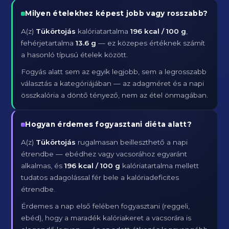
Milyen ételekhez képest jobb vagy rosszabb?
A(z)
Tükörtojás
kalóriatartalma
196 kcal / 100 g
,
fehérjetartalma
13.6 g
— ez közepes értéknek számít
a hasonló típusú ételek között.
Fogyás alatt sem az egyik legjobb, sem a legrosszabb
választás a kategóriájában — az adagméret és a napi
összkalória a döntő tényező, nem az étel önmagában.
Hogyan érdemes fogyasztani diéta alatt?
A(z)
Tükörtojás
rugalmasan beilleszthető a napi
étrendbe — ebédhez vagy vacsorához egyaránt
alkalmas, és
196 kcal / 100 g
kalóriatartalma mellett
tudatos adagolással fér bele a kalóriadeficites
étrendbe.
Érdemes a nap első felében fogyasztani (reggeli,
ebéd), hogy a maradék kalóriakeret a vacsorára is