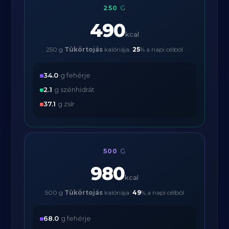
250
G
490
kcal
250 g
Tükörtojás
kalóriája:
25
% a napi célból
34.0
g fehérje
2.1
g szénhidrát
37.1
g zsír
500
G
980
kcal
500 g
Tükörtojás
kalóriája:
49
% a napi célból
68.0
g fehérje