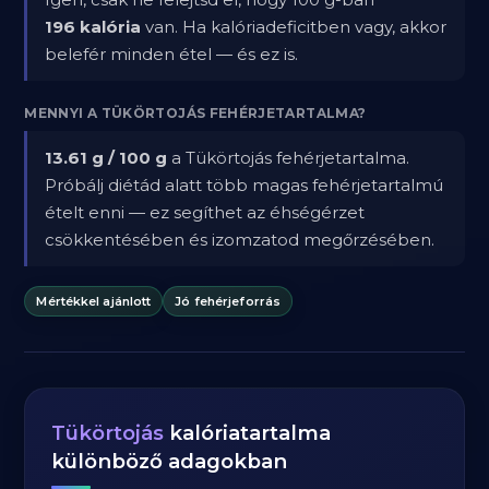
196 kalória
van. Ha kalóriadeficitben vagy, akkor
belefér minden étel — és ez is.
MENNYI A TÜKÖRTOJÁS FEHÉRJETARTALMA?
13.61 g / 100 g
a Tükörtojás fehérjetartalma.
Próbálj diétád alatt több magas fehérjetartalmú
ételt enni — ez segíthet az éhségérzet
csökkentésében és izomzatod megőrzésében.
Mértékkel ajánlott
Jó fehérjeforrás
Tükörtojás
kalóriatartalma
különböző adagokban