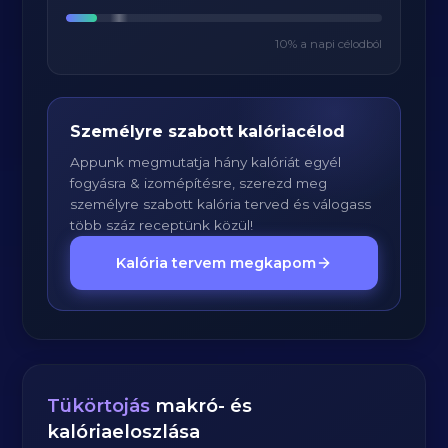
10
% a napi célodból
Személyre szabott kalóriacélod
Appunk megmutatja hány kalóriát egyél
fogyásra & izomépítésre, szerezd meg
személyre szabott kalória terved és válogass
több száz receptünk közül!
Kalória tervem megkapom
Tükörtojás
makró- és
kalóriaeloszlása