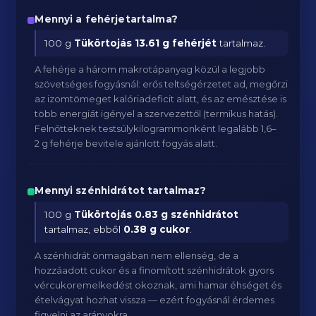
Mennyi a fehérjetartalma?
100 g
Tükörtojás
13.61 g fehérjét
tartalmaz.
A fehérje a három makrotápanyag közül a legjobb
szövetséges fogyásnál: erős teltségérzetet ad, megőrzi
az izomtömeget kalóriadeficit alatt, és az emésztése is
több energiát igényel a szervezettől (termikus hatás).
Felnőtteknek testsúlykilogrammonként legalább 1,6–
2 g fehérje bevitele ajánlott fogyás alatt.
Mennyi szénhidrátot tartalmaz?
100 g
Tükörtojás
0.83 g szénhidrátot
tartalmaz, ebből
0.38 g cukor
.
A szénhidrát önmagában nem ellenség, de a
hozzáadott cukor és a finomított szénhidrátok gyors
vércukoremelkedést okoznak, ami hamar éhséget és
ételvágyat hozhat vissza — ezért fogyásnál érdemes
figyelni az arányokra.