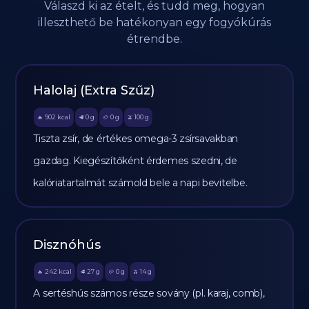
Válaszd ki az ételt, és tudd meg, hogyan
illeszthető be hatékonyan egy fogyókúrás
étrendbe.
Halolaj (Extra Szűz)
902
kcal
0
g
0
g
100
g
🔥
🥩
🥔
🫒
Tiszta zsír, de értékes omega-3 zsírsavakban
gazdag. Kiegészítőként érdemes szedni, de
kalóriatartalmát számold bele a napi bevitelbe.
Disznóhús
242
kcal
27
g
0
g
14
g
🔥
🥩
🥔
🫒
A sertéshús számos része sovány (pl. karaj, comb),