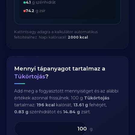
4.1
g szénhidrát
74.2
g zsír
Kattints egy adagra a kalkulátor automatikus
feltöltéséhez. Napi kalóriacél:
2000 kcal
.
Mennyi tápanyagot tartalmaz a
Tükörtojás
?
Add meg a fogyasztott mennyiséget és az alábbi
értékek azonnal frissülnek. 100 g
Tükörtojás
tartalmaz:
196 kcal
kalóriát,
13.61 g
fehérjét,
0.83 g
szénhidrátot és
14.84 g
zsírt.
g