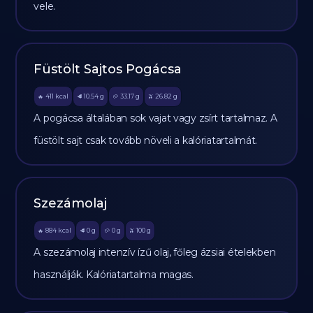
vele.
Füstölt Sajtos Pogácsa
411
kcal
10.54
g
33.17
g
26.82
g
🔥
🥩
🥔
🫒
A pogácsa általában sok vajat vagy zsírt tartalmaz. A
füstölt sajt csak tovább növeli a kalóriatartalmát.
Szezámolaj
884
kcal
0
g
0
g
100
g
🔥
🥩
🥔
🫒
A szezámolaj intenzív ízű olaj, főleg ázsiai ételekben
használják. Kalóriatartalma magas.