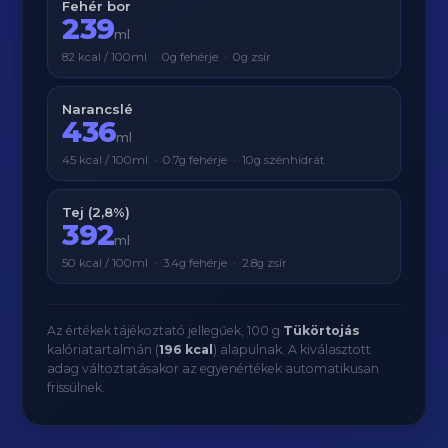
Fehér bor
239
ml
82 kcal / 100ml · 0g fehérje · 0g zsír
Narancslé
436
ml
45 kcal / 100ml · 0.7g fehérje · 10g szénhidrát
Tej (2,8%)
392
ml
50 kcal / 100ml · 3.4g fehérje · 2.8g zsír
Az értékek tájékoztató jellegűek, 100 g
Tükörtojás
kalóriatartalmán (
196 kcal
) alapulnak. A kiválasztott
adag változtatásakor az egyenértékek automatikusan
frissülnek.