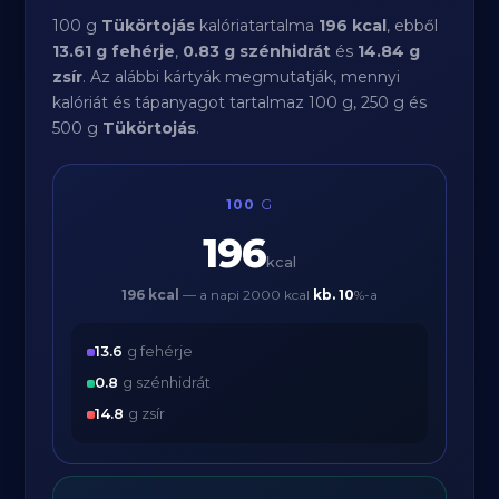
100 g
Tükörtojás
kalóriatartalma
196 kcal
, ebből
13.61 g fehérje
,
0.83 g szénhidrát
és
14.84 g
zsír
. Az alábbi kártyák megmutatják, mennyi
kalóriát és tápanyagot tartalmaz 100 g, 250 g és
500 g
Tükörtojás
.
100
G
196
kcal
196 kcal
— a napi 2000 kcal
kb.
10
%-a
13.6
g fehérje
0.8
g szénhidrát
14.8
g zsír