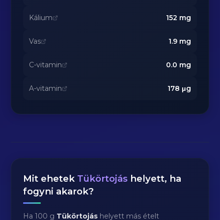
Kálium
152
mg
Vas
1.9
mg
C-vitamin
0.0
mg
A-vitamin
178
μg
Mit ehetek
Tükörtojás
helyett, ha
fogyni akarok?
Ha 100 g
Tükörtojás
helyett más ételt