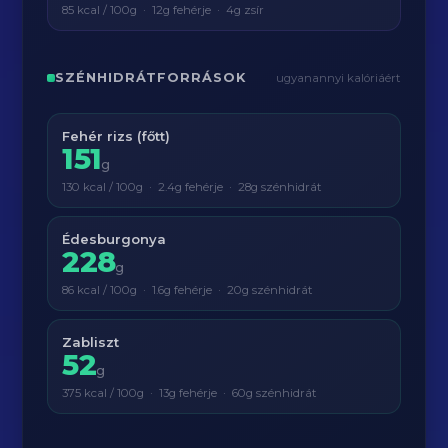
85 kcal / 100g · 12g fehérje · 4g zsír
SZÉNHIDRÁTFORRÁSOK
ugyanannyi kalóriáért
Fehér rizs (főtt)
151
g
130 kcal / 100g · 2.4g fehérje · 28g szénhidrát
Édesburgonya
228
g
86 kcal / 100g · 1.6g fehérje · 20g szénhidrát
Zabliszt
52
g
375 kcal / 100g · 13g fehérje · 60g szénhidrát