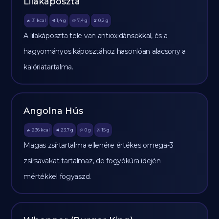
Lilakáposzta
31
kcal
1,4
g
7,4
g
0,2
g
🔥
🥩
🥔
🫒
A lilakáposzta tele van antioxidánsokkal, és a
hagyományos káposztához hasonlóan alacsony a
kalóriatartalma.
Angolna Hús
236
kcal
23.7
g
0
g
15
g
🔥
🥩
🥔
🫒
Magas zsírtartalma ellenére értékes omega-3
zsírsavakat tartalmaz, de fogyókúra idején
mértékkel fogyaszd.