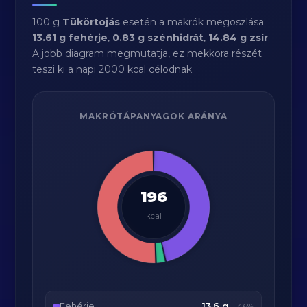
100 g
Tükörtojás
esetén a makrók megoszlása:
13.61 g fehérje
,
0.83 g szénhidrát
,
14.84 g zsír
.
A jobb diagram megmutatja, ez mekkora részét
teszi ki a napi 2000 kcal célodnak.
MAKRÓTÁPANYAGOK ARÁNYA
196
kcal
Fehérje
13.6 g
46%