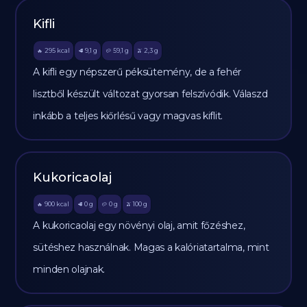
Kifli
295
kcal
9,1
g
59,1
g
2,3
g
🔥
🥩
🥔
🫒
A kifli egy népszerű péksütemény, de a fehér
lisztből készült változat gyorsan felszívódik. Válaszd
inkább a teljes kiőrlésű vagy magvas kiflit.
Kukoricaolaj
900
kcal
0
g
0
g
100
g
🔥
🥩
🥔
🫒
A kukoricaolaj egy növényi olaj, amit főzéshez,
sütéshez használnak. Magas a kalóriatartalma, mint
minden olajnak.