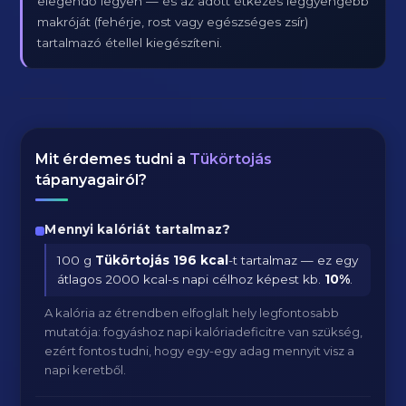
elegendő legyen — és az adott étkezés leggyengébb
makróját (fehérje, rost vagy egészséges zsír)
tartalmazó étellel kiegészíteni.
Mit érdemes tudni a
Tükörtojás
tápanyagairól?
Mennyi kalóriát tartalmaz?
100 g
Tükörtojás
196 kcal
-t tartalmaz — ez egy
átlagos 2000 kcal-s napi célhoz képest kb.
10
%
.
A kalória az étrendben elfoglalt hely legfontosabb
mutatója: fogyáshoz napi kalóriadeficitre van szükség,
ezért fontos tudni, hogy egy-egy adag mennyit visz a
napi keretből.