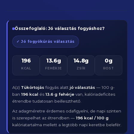
Összefoglaló: Jó választás fogyáshoz?
✓ Jó fogyókúrás választás
196
13.6g
14.8g
0g
KCAL
FEHÉRJE
ZSÍR
ROST
A(z)
Tükörtojás
fogyás alatt
jó választás
— 100 g-
ban
196 kcal
és
13.6 g fehérje
van, kalóriadeficites
étrendbe tudatosan beilleszthető.
Az adagméretre érdemes odafigyelni, de napi szinten
is szerepelhet az étrendben —
196 kcal / 100 g
kalóriatartalma mellett a legtöbb napi keretbe belefér.