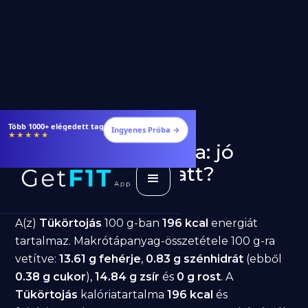
Étrendek, receptek és edzéstervek
Ingyenes Próba →
★★★★★
Tükörtojás fogyásra: jó
választás diéta alatt?
GetFIT App
Írta -
March 19, 2026
A(z)
Tükörtojás
100 g-ban
196 kcal
energiát
tartalmaz. Makrótápanyag-összetétele 100 g-ra
vetítve:
13.61 g fehérje
,
0.83 g szénhidrát
(ebből
0.38 g cukor
),
14.84 g zsír
és
0 g rost
. A
Tükörtojás
kalóriatartalma
196 kcal
és