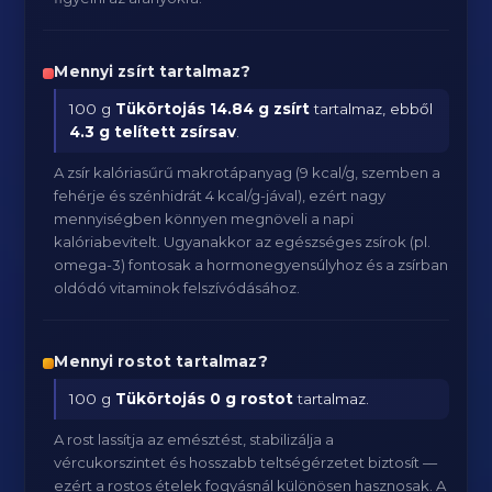
Mennyi zsírt tartalmaz?
100 g
Tükörtojás
14.84 g zsírt
tartalmaz, ebből
4.3 g telített zsírsav
.
A zsír kalóriasűrű makrotápanyag (9 kcal/g, szemben a
fehérje és szénhidrát 4 kcal/g-jával), ezért nagy
mennyiségben könnyen megnöveli a napi
kalóriabevitelt. Ugyanakkor az egészséges zsírok (pl.
omega-3) fontosak a hormonegyensúlyhoz és a zsírban
oldódó vitaminok felszívódásához.
Mennyi rostot tartalmaz?
100 g
Tükörtojás
0 g rostot
tartalmaz.
A rost lassítja az emésztést, stabilizálja a
vércukorszintet és hosszabb teltségérzetet biztosít —
ezért a rostos ételek fogyásnál különösen hasznosak. A