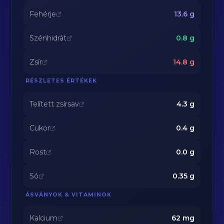
Fehérje
13.6
g
Szénhidrát
0.8
g
Zsír
14.8
g
RÉSZLETES ÉRTÉKEK
Telített zsírsav
4.3
g
Cukor
0.4
g
Rost
0.0
g
Só
0.35
g
ÁSVÁNYOK & VITAMINOK
Kalcium
62
mg