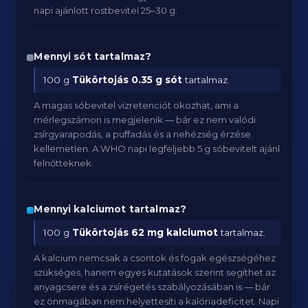
napi ajánlott rostbevitel 25–30 g.
Mennyi sót tartalmaz?
100 g
Tükörtojás
0.35 g sót
tartalmaz.
A magas sóbevitel vízretenciót okozhat, ami a
mérlegszámon is megjelenik — bár ez nem valódi
zsírgyarapodás, a puffadás és a nehézség érzése
kellemetlen. A WHO napi legfeljebb 5 g sóbevitelt ajánl
felnőtteknek.
Mennyi kalciumot tartalmaz?
100 g
Tükörtojás
62 mg kalciumot
tartalmaz.
A kalcium nemcsak a csontok és fogak egészségéhez
szükséges, hanem egyes kutatások szerint segíthet az
anyagcsere és a zsírégetés szabályozásában is — bár
ez önmagában nem helyettesíti a kalóriadeficitet. Napi