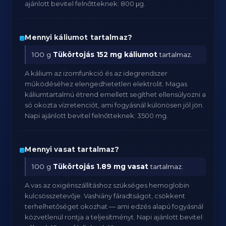
ajánlott bevitel felnőtteknek: 800 μg.
Mennyi káliumot tartalmaz?
100 g
Tükörtojás
152 mg káliumot
tartalmaz.
A kálium az izomfunkció és az idegrendszer
működéséhez elengedhetetlen elektrolit. Magas
káliumtartalmú étrend emellett segíthet ellensúlyozni a
só okozta vízretenciót, ami fogyásnál különösen jól jön.
Napi ajánlott bevitel felnőtteknek: 3500 mg.
Mennyi vasat tartalmaz?
100 g
Tükörtojás
1.89 mg vasat
tartalmaz.
A vas az oxigénszállításhoz szükséges hemoglobin
kulcsösszetevője. Vashiány fáradtságot, csökkent
terhelhetőséget okozhat — ami edzés alapú fogyásnál
közvetlenül rontja a teljesítményt. Napi ajánlott bevitel: