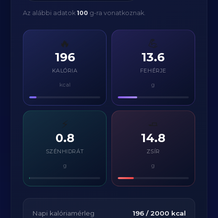
Az alábbi adatok
100
g-ra vonatkoznak.
🔥
💪
196
13.6
KALÓRIA
FEHÉRJE
kcal
g
⚡
🧈
0.8
14.8
SZÉNHIDRÁT
ZSÍR
g
g
Napi kalóriamérleg
196
/
2000
kcal