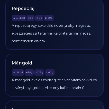
Repceolaj
884
kcal
0
g
0
g
100
g
🔥
🥩
🥔
🫒
A repceolaj egy sokoldalú növényi olaj, magas az
egészséges zsírtartalma. Kalóriatartalma magas,
mint minden olajnak.
Mángold
19
kcal
1.8
g
3.7
g
0.2
g
🔥
🥩
🥔
🫒
A mángold leveles zöldség, tele van vitaminokkal és
ásványi anyagokkal. Alacsony kalóriatartalmú.