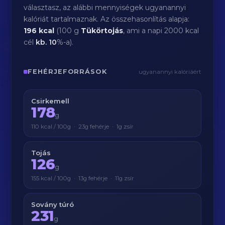
választasz, az alábbi mennyiségek ugyanannyi
kalóriát tartalmaznak. Az összehasonlítás alapja:
196 kcal
(100 g
Tükörtojás
, ami a napi 2000 kcal
cél
kb.
10
%-a).
FEHÉRJEFORRÁSOK
ugyanannyi kalóriáért
Csirkemell
178
g
110 kcal / 100g · 23g fehérje · 1g zsír
Tojás
126
g
155 kcal / 100g · 13g fehérje · 11g zsír
Sovány túró
231
g