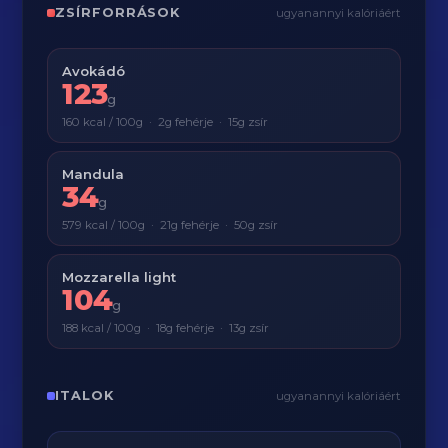
ZSÍRFORRÁSOK
ugyanannyi kalóriáért
Avokádó
123
g
160 kcal / 100g · 2g fehérje · 15g zsír
Mandula
34
g
579 kcal / 100g · 21g fehérje · 50g zsír
Mozzarella light
104
g
188 kcal / 100g · 18g fehérje · 13g zsír
ITALOK
ugyanannyi kalóriáért