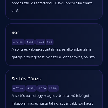
magas zsír- és sótartalmú. Csak ünnepi alkalmakra
való.
Sör
43
kcal
0.5
g
3.6
g
0
g
🔥
🥩
🥔
🫒
A sör üres kalóriákat tartalmaz, és alkoholtartalma
gátolja a zsírégetést. Válaszd a light söröket, ha iszol.
Sertés Párizsi
308
kcal
15.2
g
5.5
g
24.6
g
🔥
🥩
🥔
🫒
A sertés párizsi egy magas zsírtartalmú felvágott.
Inkább a magas hústartalmú, soványabb sonkákat