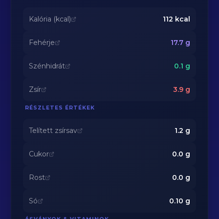
Kalória (kcal)
112
kcal
Fehérje
17.7
g
Szénhidrát
0.1
g
Zsír
3.9
g
RÉSZLETES ÉRTÉKEK
Telített zsírsav
1.2
g
Cukor
0.0
g
Rost
0.0
g
Só
0.10
g