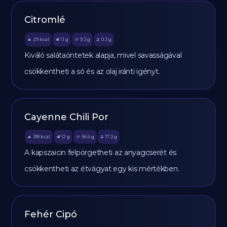
Citromlé
29
kcal
1.1
g
9.3
g
0.3
g
🔥
🥩
🥔
🫒
Kiváló salátaöntetek alapja, mivel savasságával
csökkentheti a só és az olaj iránti igényt.
Cayenne Chili Por
318
kcal
12
g
56.6
g
17.3
g
🔥
🥩
🥔
🫒
A kapszaicin felpörgetheti az anyagcserét és
csökkentheti az étvágyat egy kis mértékben.
Fehér Cipó