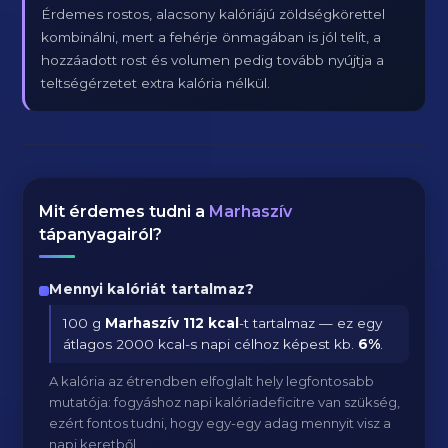
Érdemes rostos, alacsony kalóriájú zöldségkörettel
kombinálni, mert a fehérje önmagában is jól telít, a
hozzáadott rost és volumen pedig tovább nyújtja a
teltségérzetet extra kalória nélkül.
Mit érdemes tudni a
Marhaszív
tápanyagairól?
Mennyi kalóriát tartalmaz?
100 g
Marhaszív
112 kcal
-t tartalmaz — ez egy
átlagos 2000 kcal-s napi célhoz képest kb.
6
%
.
A kalória az étrendben elfoglalt hely legfontosabb
mutatója: fogyáshoz napi kalóriadeficitre van szükség,
ezért fontos tudni, hogy egy-egy adag mennyit visz a
napi keretből.