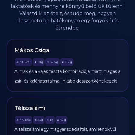
laktatóak és mennyire könnyű belőlük túlenni.
Válaszd ki az ételt, és tudd meg, hogyan
illeszthető be hatékonyan egy fogyókúrás
étrendbe.
Mákos Csiga
380
kcal
7.8
g
42.5
g
18.2
g
🔥
🥩
🥔
🫒
A mák és a vajas tészta kombinációja miatt magas a
zsír- és kalóriatartalma. Inkább desszertként kezeld.
Téliszalámi
477
kcal
23
g
1
g
42
g
🔥
🥩
🥔
🫒
A téliszalámi egy magyar specialitás, ami rendkívül