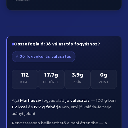
Összefoglaló: Jó választás fogyáshoz?
✓ Jó fogyókúrás választás
112
17.7g
3.9g
0g
KCAL
FEHÉRJE
ZSÍR
ROST
A(z)
Marhaszív
fogyás alatt
jó választás
— 100 g-ban
112 kcal
és
17.7 g fehérje
van, ami jó kalória–fehérje
arányt jelent.
Rendszeresen beilleszthető a napi étrendbe — a