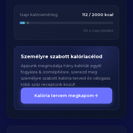
Napi kalóriamérleg
112
/
2000
kcal
6
% a napi célodból
Személyre szabott kalóriacélod
Appunk megmutatja hány kalóriát egyél
fogyásra & izomépítésre, szerezd meg
személyre szabott kalória terved és válogass
több száz receptünk közül!
Kalória tervem megkapom