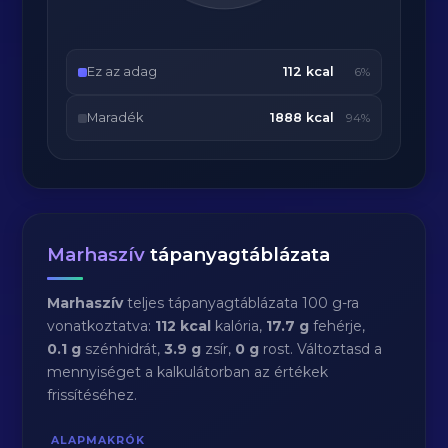
Ez az adag
112 kcal
6%
Maradék
1888 kcal
94%
Marhaszív
tápanyagtáblázata
Marhaszív
teljes tápanyagtáblázata 100 g-ra
vonatkoztatva:
112 kcal
kalória,
17.7 g
fehérje,
0.1 g
szénhidrát,
3.9 g
zsír,
0 g
rost. Változtasd a
mennyiséget a kalkulátorban az értékek
frissítéséhez.
ALAPMAKRÓK