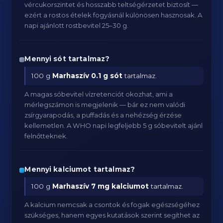
vércukorszintet és hosszabb teltségérzetet biztosít —
ezért a rostos ételek fogyásnál különösen hasznosak. A
napi ajánlott rostbevitel 25–30 g.
Mennyi sót tartalmaz?
100 g
Marhaszív
0.1 g sót
tartalmaz.
A magas sóbevitel vízretenciót okozhat, ami a
mérlegszámon is megjelenik — bár ez nem valódi
zsírgyarapodás, a puffadás és a nehézség érzése
kellemetlen. A WHO napi legfeljebb 5 g sóbevitelt ajánl
felnőtteknek.
Mennyi kalciumot tartalmaz?
100 g
Marhaszív
7 mg kalciumot
tartalmaz.
A kalcium nemcsak a csontok és fogak egészségéhez
szükséges, hanem egyes kutatások szerint segíthet az