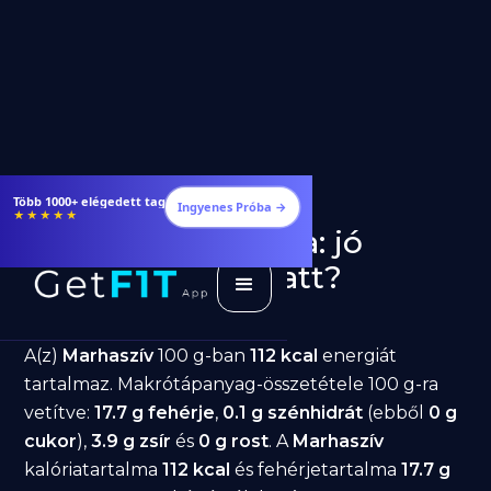
Étrendek, receptek és edzéstervek
Ingyenes Próba →
★★★★★
Marhaszív fogyásra: jó
választás diéta alatt?
GetFIT App
Írta -
March 19, 2026
A(z)
Marhaszív
100 g-ban
112 kcal
energiát
tartalmaz. Makrótápanyag-összetétele 100 g-ra
vetítve:
17.7 g fehérje
,
0.1 g szénhidrát
(ebből
0 g
cukor
),
3.9 g zsír
és
0 g rost
. A
Marhaszív
kalóriatartalma
112 kcal
és fehérjetartalma
17.7 g