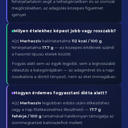
fehérjetartalom segít a teltségérzetben és az izomzat
megőrzésében, az adagolás közepes figyelmet
igényel.
Milyen ételekhez képest jobb vagy rosszabb?
A(z)
Marhaszív
kalóriatartalma
112 kcal / 100 g
,
fehérjetartalma
17.7 g
— ez közepes értéknek számít
a hasonló típusú ételek között.
Fogyás alatt sem az egyik legjobb, sem a legrosszabb
választás a kategóriájában — az adagméret és a napi
összkalória a döntő tényező, nem az étel önmagában.
Hogyan érdemes fogyasztani diéta alatt?
A(z)
Marhaszív
legjobban edzés utáni étkezéshez
vagy a nap főétkezéséhez illeszthető —
17.7 g
fehérje / 100 g
tartalmával hatékonyan támogatja az
izommegtartást kalóriadeficit mellett.