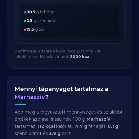
88.5
g fehérje
0.5
g szénhidrát
19.5
g zsír
Kattints egy adagra a kalkulátor automatikus
feltöltéséhez. Napi kalóriacél:
2000 kcal
.
Mennyi tápanyagot tartalmaz a
Marhaszív
?
Add meg a fogyasztott mennyiséget és az alábbi
értékek azonnal frissülnek. 100 g
Marhaszív
tartalmaz:
112 kcal
kalóriát,
17.7 g
fehérjét,
0.1 g
szénhidrátot és
3.9 g
zsírt.