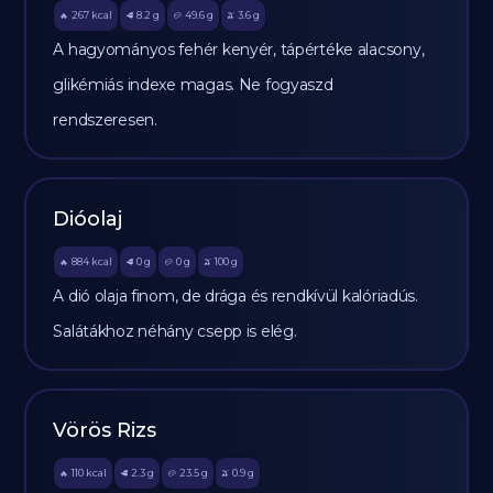
267
kcal
8.2
g
49.6
g
3.6
g
🔥
🥩
🥔
🫒
A hagyományos fehér kenyér, tápértéke alacsony,
glikémiás indexe magas. Ne fogyaszd
rendszeresen.
Dióolaj
884
kcal
0
g
0
g
100
g
🔥
🥩
🥔
🫒
A dió olaja finom, de drága és rendkívül kalóriadús.
Salátákhoz néhány csepp is elég.
Vörös Rizs
110
kcal
2.3
g
23.5
g
0.9
g
🔥
🥩
🥔
🫒