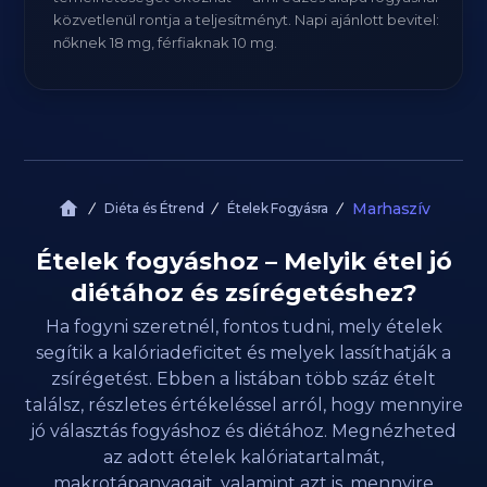
közvetlenül rontja a teljesítményt. Napi ajánlott bevitel:
nőknek 18 mg, férfiaknak 10 mg.
Marhaszív
Diéta és Étrend
Ételek Fogyásra
Ételek fogyáshoz – Melyik étel jó
diétához és zsírégetéshez?
Ha fogyni szeretnél, fontos tudni, mely ételek
segítik a kalóriadeficitet és melyek lassíthatják a
zsírégetést. Ebben a listában több száz ételt
találsz, részletes értékeléssel arról, hogy mennyire
jó választás fogyáshoz és diétához. Megnézheted
az adott ételek kalóriatartalmát,
makrotápanyagait, valamint azt is, mennyire