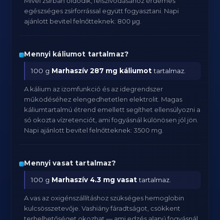
Mivel zsírban oldódik, felszívódásához érdemes
egészséges zsírforrással együtt fogyasztani. Napi
ajánlott bevitel felnőtteknek: 800 μg.
Mennyi káliumot tartalmaz?
100 g
Marhaszív
287 mg káliumot
tartalmaz.
A kálium az izomfunkció és az idegrendszer
működéséhez elengedhetetlen elektrolit. Magas
káliumtartalmú étrend emellett segíthet ellensúlyozni a
só okozta vízretenciót, ami fogyásnál különösen jól jön.
Napi ajánlott bevitel felnőtteknek: 3500 mg.
Mennyi vasat tartalmaz?
100 g
Marhaszív
4.3 mg vasat
tartalmaz.
A vas az oxigénszállításhoz szükséges hemoglobin
kulcsösszetevője. Vashiány fáradtságot, csökkent
terhelhetőséget okozhat — ami edzés alapú fogyásnál