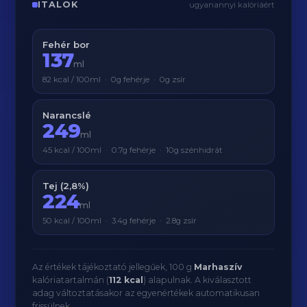
ITALOK
ugyanannyi kalóriáért
Fehér bor
137
ml
82 kcal / 100ml · 0g fehérje · 0g zsír
Narancslé
249
ml
45 kcal / 100ml · 0.7g fehérje · 10g szénhidrát
Tej (2,8%)
224
ml
50 kcal / 100ml · 3.4g fehérje · 2.8g zsír
Az értékek tájékoztató jellegűek, 100 g
Marhaszív
kalóriatartalmán (
112 kcal
) alapulnak. A kiválasztott
adag változtatásakor az egyenértékek automatikusan
frissülnek.