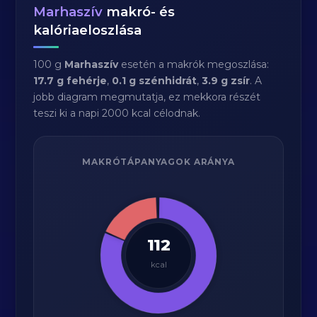
Marhaszív
makró- és
kalóriaeloszlása
100 g
Marhaszív
esetén a makrók megoszlása:
17.7 g fehérje
,
0.1 g szénhidrát
,
3.9 g zsír
. A
jobb diagram megmutatja, ez mekkora részét
teszi ki a napi 2000 kcal célodnak.
MAKRÓTÁPANYAGOK ARÁNYA
112
kcal