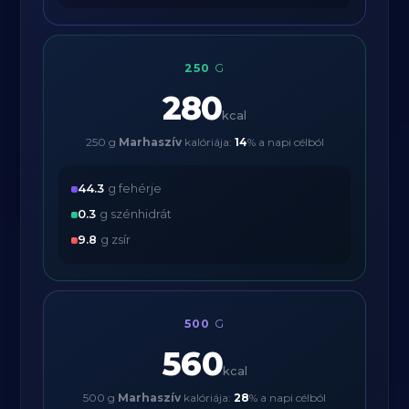
250
G
280
kcal
250 g
Marhaszív
kalóriája:
14
% a napi célból
44.3
g fehérje
0.3
g szénhidrát
9.8
g zsír
500
G
560
kcal
500 g
Marhaszív
kalóriája:
28
% a napi célból