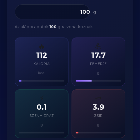
g
Az alábbi adatok
100
g-ra vonatkoznak.
🔥
💪
112
17.7
KALÓRIA
FEHÉRJE
kcal
g
⚡
🧈
0.1
3.9
SZÉNHIDRÁT
ZSÍR
g
g