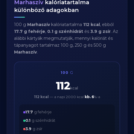
Marhaszív
kalóriatartalma
különböző adagokban
100 g
Marhaszív
kalóriatartalma
112 kcal
, ebből
17.7 g fehérje
,
0.1 g szénhidrát
és
3.9 g zsír
. Az
alábbi kártyák megmutatják, mennyi kalóriát és
tápanyagot tartalmaz 100 g, 250 g és 500 g
Marhaszív
.
100
G
112
kcal
112 kcal
— a napi 2000 kcal
kb.
6
%-a
17.7
g fehérje
0.1
g szénhidrát
3.9
g zsír