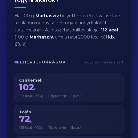
fogyni akarok?
Ha 100 g
Marhaszív
helyett más ételt választasz,
az alábbi mennyiségek ugyanannyi kalóriát
tartalmaznak. Az összehasonlítás alapja:
112 kcal
(100 g
Marhaszív
, ami a napi 2000 kcal cél
kb.
6
%-a).
FEHÉRJEFORRÁSOK
ugyanannyi kalóriáért
Csirkemell
102
g
110 kcal / 100g · 23g fehérje · 1g zsír
Tojás
72
g
155 kcal / 100g · 13g fehérje · 11g zsír