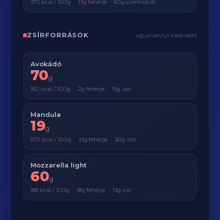
375 kcal / 100g · 13g fehérje · 60g szénhidrát
ZSÍRFORRÁSOK
ugyanannyi kalóriáért
Avokádó
70
g
160 kcal / 100g · 2g fehérje · 15g zsír
Mandula
19
g
579 kcal / 100g · 21g fehérje · 50g zsír
Mozzarella light
60
g
188 kcal / 100g · 18g fehérje · 13g zsír