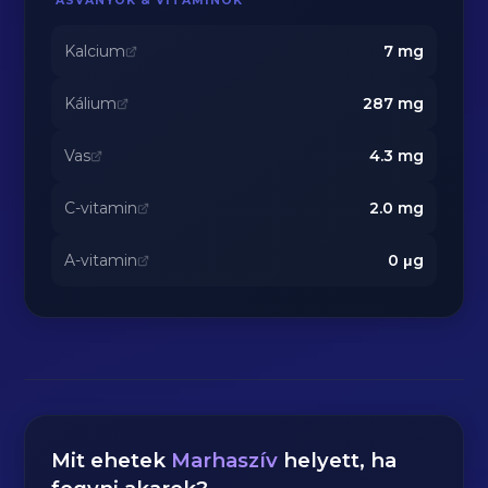
ÁSVÁNYOK & VITAMINOK
Kalcium
7
mg
Kálium
287
mg
Vas
4.3
mg
C-vitamin
2.0
mg
A-vitamin
0
μg
Mit ehetek
Marhaszív
helyett, ha