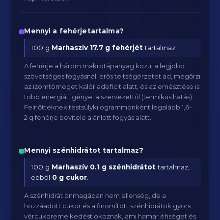
Mennyi a fehérjetartalma?
100 g
Marhaszív
17.7 g fehérjét
tartalmaz.
A fehérje a három makrotápanyag közül a legjobb
szövetséges fogyásnál: erős teltségérzetet ad, megőrzi
az izomtömeget kalóriadeficit alatt, és az emésztése is
több energiát igényel a szervezettől (termikus hatás).
Felnőtteknek testsúlykilogrammonként legalább 1,6–
2 g fehérje bevitele ajánlott fogyás alatt.
Mennyi szénhidrátot tartalmaz?
100 g
Marhaszív
0.1 g szénhidrátot
tartalmaz,
ebből
0 g cukor
.
A szénhidrát önmagában nem ellenség, de a
hozzáadott cukor és a finomított szénhidrátok gyors
vércukoremelkedést okoznak, ami hamar éhséget és