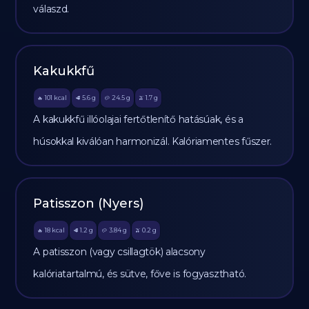
válaszd.
Kakukkfű
101
kcal
5.6
g
24.5
g
1.7
g
🔥
🥩
🥔
🫒
A kakukkfű illóolajai fertőtlenítő hatásúak, és a
húsokkal kiválóan harmonizál. Kalóriamentes fűszer.
Patisszon (Nyers)
18
kcal
1.2
g
3.84
g
0.2
g
🔥
🥩
🥔
🫒
A patisszon (vagy csillagtök) alacsony
kalóriatartalmú, és sütve, főve is fogyasztható.