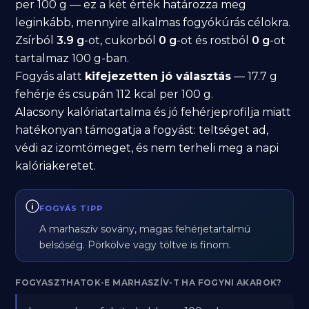
per 100 g — ez a két érték határozza meg
leginkább, mennyire alkalmas fogyókúrás célokra.
Zsírból
3.9 g
-ot, cukorból
0 g
-ot és rostból
0 g
-ot
tartalmaz 100 g-ban.
Fogyás alatt
kifejezetten jó választás
— 17.7 g
fehérje és csupán 112 kcal per 100 g.
Alacsony kalóriatartalma és jó fehérjeprofilja miatt
hatékonyan támogatja a fogyást: teltséget ad,
védi az izomtömeget, és nem terheli meg a napi
kalóriakeretet.
FOGYÁS TIPP
A marhaszív sovány, magas fehérjetartalmú
belsőség. Pörkölve vagy töltve is finom.
FOGYASZTHATOK-E MARHASZÍV-T HA FOGYNI AKAROK?