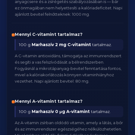
anyagcsere és a zsírégetés szabályozásában is — bár
ez önmagában nem helyettesíti a kalóriadeficitet. Napi
ajánlott bevitel felnőtteknek: 1000 mg.
Mennyi C-vitamint tartalmaz?
100 g
Marhaszív
2 mg C-vitamint
tartalmaz.
A C-vitamin antioxidáns, támogatja az immunrendszert
és segíti a vas felszívódását a bélrendszerben.
Fogyásnál a mikrotápanyag-bevitel fenntartása fontos,
mivel a kalóriakorlátozás könnyen vitaminhiányhoz
vezethet. Napi ajánlott bevitel: 80 mg.
Mennyi A-vitamint tartalmaz?
100 g
Marhaszív
0 μg A-vitamint
tartalmaz.
Az A-vitamin zsírban oldódó vitamin, amely a látás, a bőr
és az immunrendszer egészségéhez nélkülözhetetlen.