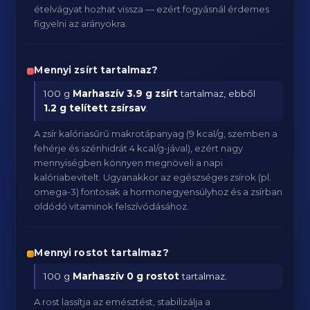
ételvágyat hozhat vissza — ezért fogyásnál érdemes
figyelni az arányokra.
Mennyi zsírt tartalmaz?
100 g
Marhaszív
3.9 g zsírt
tartalmaz, ebből
1.2 g telített zsírsav
.
A zsír kalóriasűrű makrotápanyag (9 kcal/g, szemben a
fehérje és szénhidrát 4 kcal/g-jával), ezért nagy
mennyiségben könnyen megnöveli a napi
kalóriabevitelt. Ugyanakkor az egészséges zsírok (pl.
omega-3) fontosak a hormonegyensúlyhoz és a zsírban
oldódó vitaminok felszívódásához.
Mennyi rostot tartalmaz?
100 g
Marhaszív
0 g rostot
tartalmaz.
A rost lassítja az emésztést, stabilizálja a