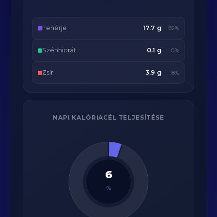
Fehérje
17.7 g
82%
Szénhidrát
0.1 g
0%
Zsír
3.9 g
18%
NAPI KALÓRIACÉL TELJESÍTÉSE
6
%