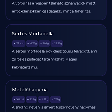
A vörös rizs a héjában található színanyagok miatt
antioxidánsokban gazdagabb, mint a fehér rizs.
Sertés Mortadella
311
kcal
16.37
g
3.05
g
25.39
g
🔥
🥩
🥔
🫒
A sertés mortadella egy olasz típusú felvágott, ami
zsíros és pistáciát tartalmazhat. Magas
kalóriatartalmú.
Metélőhagyma
30
kcal
3.27
g
4.35
g
0.73
g
🔥
🥩
🥔
🫒
A snidling néven is ismert fűszernövény hagymás