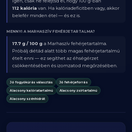
Igen, csak ne felejtsd el, hogy 100 g-ban
112 kalória
van. Ha kalóriadeficitben vagy, akkor
belefér minden étel — és ez is.
MENNYI A MARHASZÍV FEHÉRJETARTALMA?
17.7 g / 100 g
a Marhaszív fehérjetartalma.
Próbálj diétád alatt több magas fehérjetartalmú
ételt enni — ez segíthet az éhségérzet
csökkentésében és izomzatod megőrzésében.
Jó fogyókúrás választás
Jó fehérjeforrás
Alacsony kalóriatartalmú
Alacsony zsírtartalmú
Alacsony szénhidrát